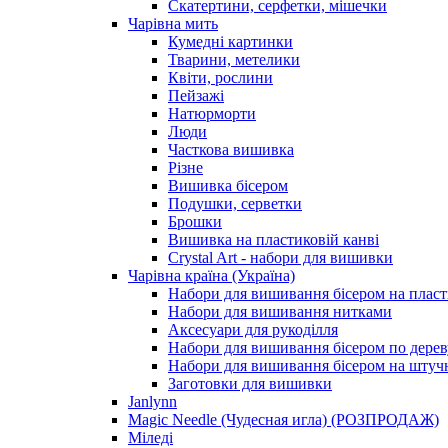
Скатертини, серфетки, мішечки
Чарiвна мить
Кумедні картинки
Тварини, метелики
Квіти, рослини
Пейзажі
Натюрморти
Люди
Часткова вишивка
Різне
Вишивка бісером
Подушки, серветки
Брошки
Вишивка на пластиковій канві
Crystal Art - набори для вишивки
Чарівна країна (Україна)
Набори для вишивання бісером на пласт
Набори для вишивання нитками
Аксесуари для рукоділля
Набори для вишивання бісером по дерев
Набори для вишивання бісером на штучн
Заготовки для вишивки
Janlynn
Magic Needle (Чудесная игла) (РОЗПРОДАЖ)
Міледі