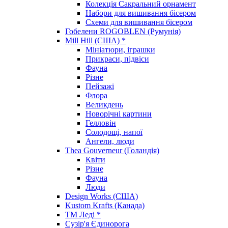
Колекція Сакральний орнамент
Набори для вишивання бісером
Схеми для вишивання бісером
Гобелени ROGOBLEN (Румунія)
Mill Hill (США) *
Мініатюри, іграшки
Прикраси, підвіси
Фауна
Різне
Пейзажі
Флора
Великдень
Новорічні картини
Гелловін
Солодощі, напої
Ангели, люди
Thea Gouverneur (Голандія)
Квіти
Різне
Фауна
Люди
Design Works (США)
Kustom Krafts (Канада)
ТМ Леді *
Сузір'я Єдинорога