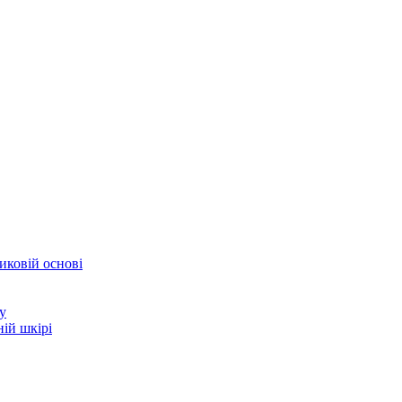
иковій основі
у
ій шкірі