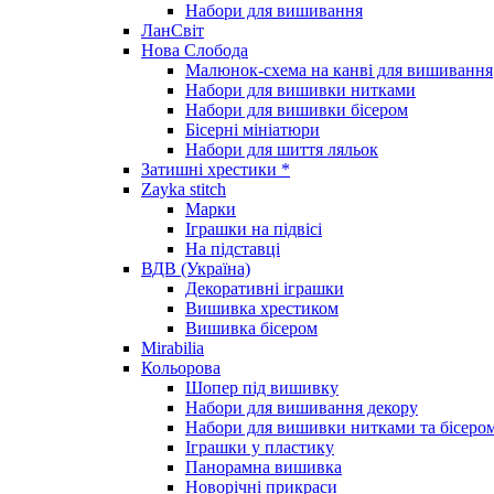
Набори для вишивання
ЛанСвіт
Нова Слобода
Малюнок-схема на канві для вишивання
Набори для вишивки нитками
Набори для вишивки бісером
Бісерні мініатюри
Набори для шиття ляльок
Затишні хрестики *
Zayka stitch
Марки
Іграшки на підвісі
На підставці
ВДВ (Україна)
Декоративні іграшки
Вишивка хрестиком
Вишивка бісером
Mirabilia
Кольорова
Шопер під вишивку
Набори для вишивання декору
Набори для вишивки нитками та бісеро
Іграшки у пластику
Панорамна вишивка
Новорічні прикраси