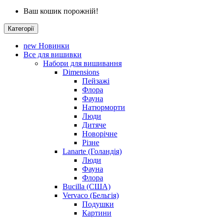
Ваш кошик порожній!
Категорії
new
Новинки
Все для вишивки
Набори для вишивання
Dimensions
Пейзажі
Флора
Фауна
Натюрморти
Люди
Дитяче
Новорічне
Різне
Lanarte (Голандія)
Люди
Фауна
Флора
Bucilla (США)
Vervaco (Бельгія)
Подушки
Картини