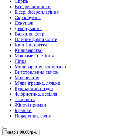
Скрізь
Все для вишивки
Бісер, бісероплетіння
Скрапбукінг
Декупаж
Декорування
Валяння, фетр
Плетіння, фриволіте
Квілтінг, шиття
Килимарство
Макраме, плетіння
Ліпка
Миловаріння, косметика
Виготовлення свічок
Малювання
М'яка іграшка, ляльки
Кулінарний розділ
Флористика, весілля
Творчість
Жіночі примхи
Іграшки
Подарунки, свята
Товарів
0
0.00грн.