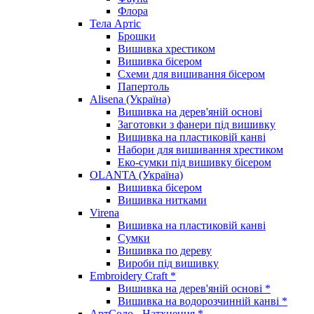
Флора
Тела Артіс
Брошки
Вишивка хрестиком
Вишивка бісером
Схеми для вишивання бісером
Папертоль
Alisena (Україна)
Вишивка на дерев'яній основі
Заготовки з фанери під вишивку
Вишивка на пластиковій канві
Набори для вишивання хрестиком
Еко-сумки під вишивку бісером
OLANTA (Україна)
Вишивка бісером
Вишивка нитками
Virena
Вишивка на пластиковій канві
Сумки
Вишивка по дереву
Вироби під вишивку
Embroidery Craft *
Вишивка на дерев'яній основі *
Вишивка на водорозчинній канві *
АртСоло - Натхнення *