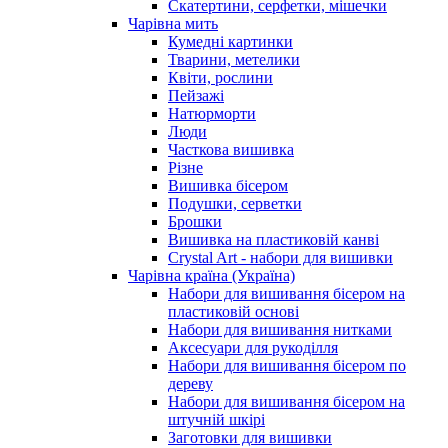
Скатертини, серфетки, мішечки
Чарiвна мить
Кумедні картинки
Тварини, метелики
Квіти, рослини
Пейзажі
Натюрморти
Люди
Часткова вишивка
Різне
Вишивка бісером
Подушки, серветки
Брошки
Вишивка на пластиковій канві
Crystal Art - набори для вишивки
Чарівна країна (Україна)
Набори для вишивання бісером на
пластиковій основі
Набори для вишивання нитками
Аксесуари для рукоділля
Набори для вишивання бісером по
дереву
Набори для вишивання бісером на
штучній шкірі
Заготовки для вишивки