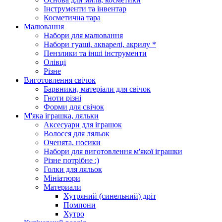
Інструменти та інвентар
Косметична тара
Малювання
Набори для малювання
Набори гуаші, акварелі, акрилу *
Пензлики та інші інструменти
Олівці
Різне
Виготовлення свічок
Барвники, матеріали для свічок
Гноти різні
Форми для свічок
М'яка іграшка, ляльки
Аксесуари для іграшок
Волосся для ляльок
Оченята, носики
Набори для виготовлення м'якої іграшки
Різне потрібне :)
Голки для ляльок
Мініатюри
Материали
Хутряний (синельний) дріт
Помпони
Хутро