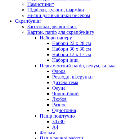
Намистини*
Підвіски, кулони, шарміки
Нитки для вышивки бисером
Скрапбукінг
Заготовки для листівок
Картон, папір для скрапбукінгу
Набори паперу
Набори 22 х 28 см
Набори 30 х 30 см
Набори 12 х 17 см
Набори інші
Пергаментний папір, велум, калька
Флора
Розводи, візерунки
Дитяча тема
Фауна
Чорно-білий
Любов
Разное
Однотонна
Папір поштучно
30х30
А4
Фольга
Папір ручної работи