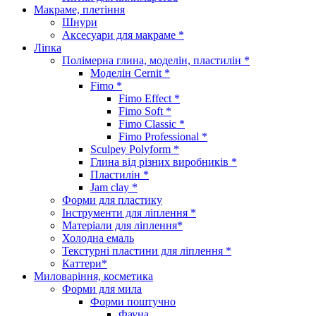
Макраме, плетіння
Шнури
Аксесуари для макраме *
Ліпка
Полімерна глина, моделін, пластилін *
Моделін Cernit *
Fimo *
Fimo Effect *
Fimo Soft *
Fimo Classic *
Fimo Professional *
Sculpey Polyform *
Глина від різних виробників *
Пластилін *
Jam clay *
Форми для пластику
Інструменти для ліплення *
Матеріали для ліплення*
Холодна емаль
Текстурні пластини для ліплення *
Каттери*
Миловаріння, косметика
Форми для мила
Форми поштучно
Фауна