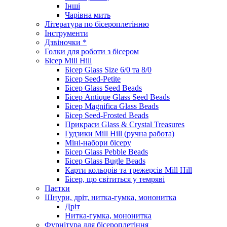
Інші
Чарівна мить
Література по бісероплетінню
Інструменти
Дзвіночки *
Голки для роботи з бісером
Бісер Mill Hill
Бісер Glass Size 6/0 та 8/0
Бісер Seed-Petite
Бісер Glass Seed Beads
Бісер Antique Glass Seed Beads
Бісер Magnifica Glass Beads
Бісер Seed-Frosted Beads
Прикраси Glass & Crystal Treasures
Гудзики Mill Hill (ручна работа)
Міні-набори бісеру
Бісер Glass Pebble Beads
Бісер Glass Bugle Beads
Карти кольорів та трежерсів Mill Hill
Бісер, що світиться у темряві
Паєтки
Шнури, дріт, нитка-гумка, мононитка
Дріт
Нитка-гумка, мононитка
Фурнітура для бісероплетіння