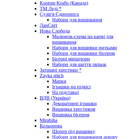
Kustom Krafts (Канада)
ТМ Леді *
Сузір'я Єдинорога
Набори для вишивання
ЛанСвіт
Нова Слобода
Малюнок-схема на канві для
вишивання
Набори для вишивки нитками
Набори для вишивки бісером
Бісерні мініатюри
Набори для шиття ляльок
Затишні хрестики *
Zayka stitch
Марки
Іграшки на підвісі
На підставці
ВДВ (Україна)
Декоративні іграшки
Вишивка хрестиком
Вишивка бісером
Mirabilia
Кольорова
Шопер під вишивку
Набори для вишивання декору