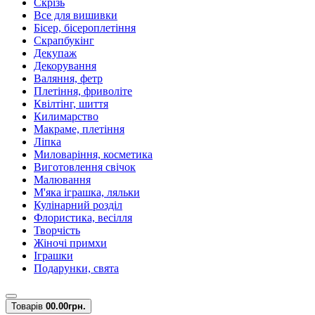
Скрізь
Все для вишивки
Бісер, бісероплетіння
Скрапбукінг
Декупаж
Декорування
Валяння, фетр
Плетіння, фриволіте
Квілтінг, шиття
Килимарство
Макраме, плетіння
Ліпка
Миловаріння, косметика
Виготовлення свічок
Малювання
М'яка іграшка, ляльки
Кулінарний розділ
Флористика, весілля
Творчість
Жіночі примхи
Іграшки
Подарунки, свята
Товарів
0
0.00грн.