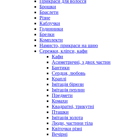
Прикраси для волосся
Брошки
Браслети
Різне
Каблучки
Годинники
Брелки
Комплекти
Намисто, прикраси на шию
Сережки, кліпси, кафи
Кафи
Асиметричні, з двох частин
Бантики
Сердця, любовь
Краплі
Імітація бірюзи
Імітація перлин
Предмети
Комахи
Квадратні, трикутні
Пташки
Імітація золота
Люди, частини тіла
Квіточки різні
Вечірні