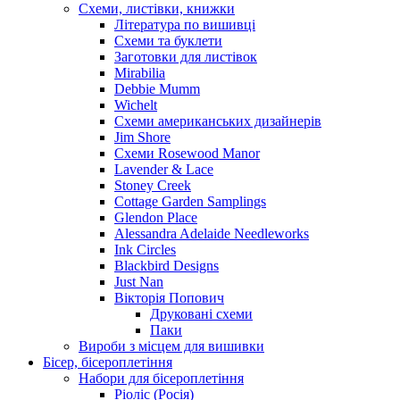
Схеми, листівки, книжки
Література по вишивці
Схеми та буклети
Заготовки для листівок
Mirabilia
Debbie Mumm
Wichelt
Схеми американських дизайнерів
Jim Shore
Cхеми Rosewood Manor
Lavender & Lace
Stoney Creek
Cottage Garden Samplings
Glendon Place
Alessandra Adelaide Needleworks
Ink Circles
Blackbird Designs
Just Nan
Вікторія Попович
Друковані схеми
Паки
Вироби з місцем для вишивки
Бісер, бісероплетіння
Набори для бісероплетіння
Ріоліс (Росія)