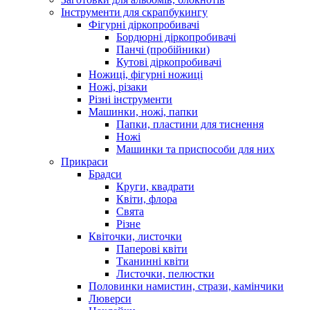
Інструменти для скрапбукингу
Фігурні діркопробивачі
Бордюрні діркопробивачі
Панчі (пробійники)
Кутові діркопробивачі
Ножиці, фігурні ножиці
Ножі, різаки
Різні інструменти
Машинки, ножі, папки
Папки, пластини для тиснення
Ножі
Машинки та приспособи для них
Прикраси
Брадси
Круги, квадрати
Квіти, флора
Свята
Різне
Квіточки, листочки
Паперові квіти
Тканинні квіти
Листочки, пелюстки
Половинки намистин, стрази, камінчики
Люверси