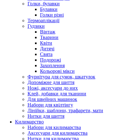
Голки, булавки
Булавки
Голки різні
Термоаплікації
Гудзики
Вінтаж
Тварини
Квіти
Дитячі
Свята
Подорожі
Захоплення
Кольорові мікси
Фурнітура для сумок, шкатулок
Допоміжне для шиття
Ножі, аксесуари до них
Клей, добавки для тканини
Для швейних машинок
Набори для квілтінгу
Лінійки, шаблони, трафарети, мати
Нитки для шиття
Килимарство
Набори для килимарства
Аксесуари для килимарства
Нитки для килимарства