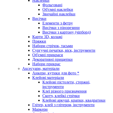
Наклейки
Фольговані
Об'ємні наклейки
Звичайні наклейки
Висічки
Елементи з фетру
Висічки з пінорезини
Висічки з картону (чіпборд)
Карти 3D, колажі
Пряжки
Набори стрічок, тасьми
Сургучні печатки, віск, інструменти
Об'ємні прикраси
Декоративні прищепки
Набори прикрас
Аксесуари, матеріали
Анкери, кутики для фото *
Клейові матеріали
Клейові пістолети, стержні,
інструменти
Клеї різного призначення
Скотч, клейкі стрічки
Клейові аркуші, крапки, квадратики
Глітер, клей з глітером, інструменти
Маркери