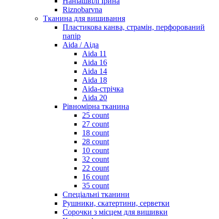
Наніашвілі Ірина
Riznobarvna
Тканина для вишивання
Пластикова канва, страмін, перфорований
папір
Aida / Аіда
Aida 11
Aida 16
Aida 14
Aida 18
Aida-стрічка
Aida 20
Рівномірна тканина
25 count
27 count
18 count
28 count
10 count
32 count
22 count
16 count
35 count
Спеціальні тканини
Рушники, скатертини, серветки
Сорочки з місцем для вишивки