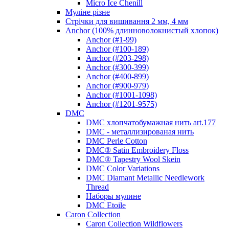
Micro Ice Chenill
Муліне різне
Стрічки для вишивання 2 мм, 4 мм
Anchor (100% длинноволокнистый хлопок)
Anchor (#1-99)
Anchor (#100-189)
Anchor (#203-298)
Anchor (#300-399)
Anchor (#400-899)
Anchor (#900-979)
Anchor (#1001-1098)
Anchor (#1201-9575)
DMC
DMC хлопчатобумажная нить art.177
DMC - металлизированая нить
DMC Perle Cotton
DMC® Satin Embroidery Floss
DMC® Tapestry Wool Skein
DMC Color Variations
DMC Diamant Metallic Needlework
Thread
Наборы мулине
DMC Etoile
Caron Collection
Caron Collection Wildflowers