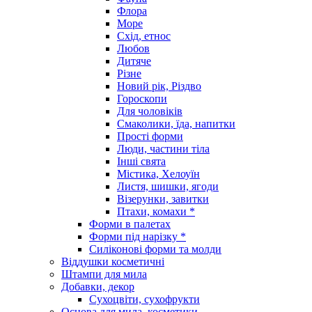
Флора
Море
Схід, етнос
Любов
Дитяче
Різне
Новий рік, Різдво
Гороскопи
Для чоловіків
Смаколики, їда, напитки
Прості форми
Люди, частини тіла
Інші свята
Містика, Хелоуїн
Листя, шишки, ягоди
Візерунки, завитки
Птахи, комахи *
Форми в палетах
Форми під нарізку *
Силіконові форми та молди
Віддушки косметичні
Штампи для мила
Добавки, декор
Сухоцвіти, сухофрукти
Основа для мила, косметики