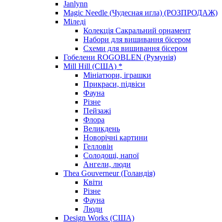
Janlynn
Magic Needle (Чудесная игла) (РОЗПРОДАЖ)
Міледі
Колекція Сакральний орнамент
Набори для вишивання бісером
Схеми для вишивання бісером
Гобелени ROGOBLEN (Румунія)
Mill Hill (США) *
Мініатюри, іграшки
Прикраси, підвіси
Фауна
Різне
Пейзажі
Флора
Великдень
Новорічні картини
Гелловін
Солодощі, напої
Ангели, люди
Thea Gouverneur (Голандія)
Квіти
Різне
Фауна
Люди
Design Works (США)