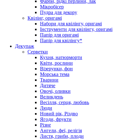
Фарби, рідкі перлини, лак
Мікробісер
Пудра для декору
Квілінг, оригамі
Набори для квілінгу, оригамі
Інструменти для квілінгу, оригамі
Папір для оригамі
Папір для квілінгу*
Декупаж
Серветки
Кухня, натюрморти
Квіти, рослини
Візерунки, фон
Морська тема
Тварини
Дитяче
Овочі, оливки
Великдень
Весілля, серця, любовь
Люди
Новий рік, Різдво
Ягоди, фрукти
Різне
Ангели, феї, релігія
Листя, гриби, плоди