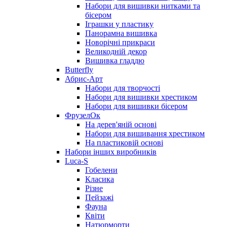
Набори для вишивки нитками та
бісером
Іграшки у пластику
Панорамна вишивка
Новорічні прикраси
Великодній декор
Вишивка гладдю
Butterfly
Абрис-Арт
Набори для творчості
Набори для вишивки хрестиком
Набори для вишивки бісером
ФрузелОк
На дерев'яній основі
Набори для вишивання хрестиком
На пластиковій основі
Набори інших виробників
Luca-S
Гобелени
Класика
Різне
Пейзажі
Фауна
Квіти
Натюрморти