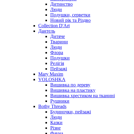
Дитинство
Люди
Подушки, серветки
Новий рік та Різдво
Collection D'Art
Дантель
Дитяче
Тварини
Люди
Флора
Подушки
Релігія
Пейзажі
Mary Maxim
VOLOSHKA
Вишивка по дереву
Вишивка на пластику
Вишивка хрестиком на тканині
Рушники
Bothy Threads
Будиночки, пейзажі
Люди
Казки
Різне
Фауна