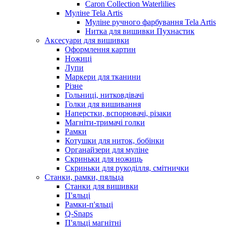
Caron Collection Waterlilies
Муліне Tela Artis
Муліне ручного фарбування Tela Artis
Нитка для вишивки Пухнастик
Аксесуари для вишивки
Оформлення картин
Ножиці
Лупи
Маркери для тканини
Різне
Гольниці, нитковдівачі
Голки для вишивання
Наперстки, вспорювачі, різаки
Магніти-тримачі голки
Рамки
Котушки для ниток, бобінки
Органайзери для муліне
Скриньки для ножиць
Скриньки для рукоділля, смітнички
Станки, рамки, пяльца
Станки для вишивки
П'яльці
Рамки-п'яльці
Q-Snaps
П'яльці магнітні