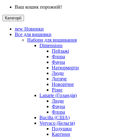
Ваш кошик порожній!
Категорії
new
Новинки
Все для вишивки
Набори для вишивання
Dimensions
Пейзажі
Флора
Фауна
Натюрморти
Люди
Дитяче
Новорічне
Різне
Lanarte (Голандія)
Люди
Фауна
Флора
Bucilla (США)
Vervaco (Бельгія)
Подушки
Картини