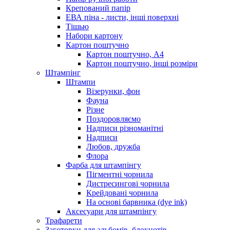
Крепований папір
ЕВА піна - листи, інші поверхні
Тішью
Набори картону
Картон поштучно
Картон поштучно, А4
Картон поштучно, інші розміри
Штампінг
Штампи
Візерунки, фон
Фауна
Різне
Поздоровляємо
Надписи різноманітні
Надписи
Любов, дружба
Флора
Фарба для штампінгу
Пігментні чорнила
Дистресингові чорнила
Крейдовані чорнила
На основі барвника (dye ink)
Аксесуари для штампінгу
Трафарети
Заготовки для альбомів, блокнотів