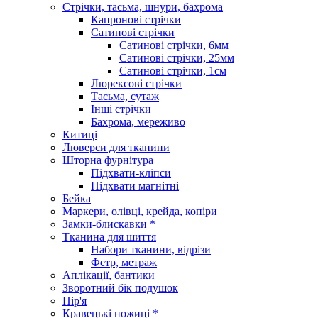
Стрічки, тасьма, шнури, бахрома
Капронові стрічки
Сатинові стрічки
Сатинові стрічки, 6мм
Сатинові стрічки, 25мм
Сатинові стрічки, 1см
Люрексові стрічки
Тасьма, сутаж
Інші стрічки
Бахрома, мереживо
Китиці
Люверси для тканини
Шторна фурнітура
Підхвати-кліпси
Підхвати магнітні
Бейка
Маркери, олівці, крейда, копіри
Замки-блискавки *
Тканина для шиття
Набори тканини, відрізи
Фетр, метраж
Аплікації, бантики
Зворотний бік подушок
Пір'я
Кравецькі ножиці *