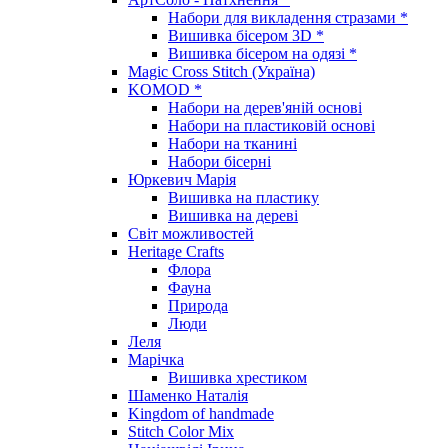
Набори для викладення стразами *
Вишивка бісером 3D *
Вишивка бісером на одязі *
Magic Cross Stitch (Україна)
KOMOD *
Набори на дерев'яній основі
Набори на пластиковій основі
Набори на тканині
Набори бісерні
Юркевич Марія
Вишивка на пластику
Вишивка на дереві
Світ можливостей
Heritage Crafts
Флора
Фауна
Природа
Люди
Леля
Марічка
Вишивка хрестиком
Шаменко Наталія
Kingdom of handmade
Stitch Color Mix