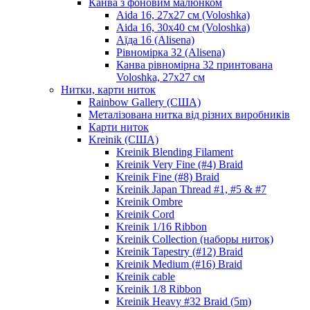
Канва з фоновим малюнком
Aida 16, 27х27 см (Voloshka)
Aida 16, 30х40 см (Voloshka)
Аїда 16 (Alisena)
Рівномірка 32 (Alisena)
Канва рівномірна 32 принтована
Voloshka, 27х27 см
Нитки, карти ниток
Rainbow Gallery (США)
Металізована нитка від різних виробників
Карти ниток
Kreinik (США)
Kreinik Blending Filament
Kreinik Very Fine (#4) Braid
Kreinik Fine (#8) Braid
Kreinik Japan Thread #1, #5 & #7
Kreinik Ombre
Kreinik Cord
Kreinik 1/16 Ribbon
Kreinik Collection (наборы ниток)
Kreinik Tapestry (#12) Braid
Kreinik Medium (#16) Braid
Kreinik cable
Kreinik 1/8 Ribbon
Kreinik Heavy #32 Braid (5m)