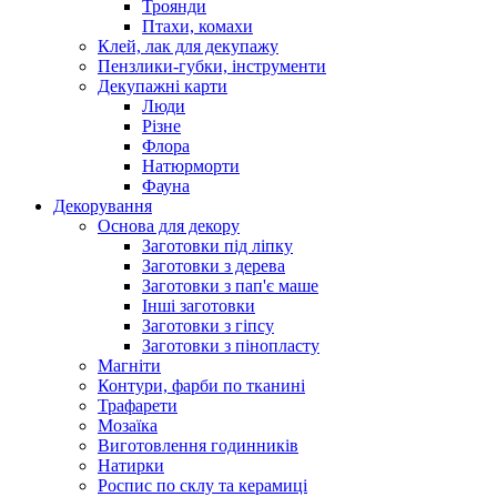
Троянди
Птахи, комахи
Клей, лак для декупажу
Пензлики-губки, інструменти
Декупажні карти
Люди
Різне
Флора
Натюрморти
Фауна
Декорування
Основа для декору
Заготовки під ліпку
Заготовки з дерева
Заготовки з пап'є маше
Інші заготовки
Заготовки з гіпсу
Заготовки з пінопласту
Магніти
Контури, фарби по тканині
Трафарети
Мозаїка
Виготовлення годинників
Натирки
Роспис по склу та керамиці