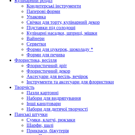
Кулінарний розділ
Кондитерські інструменти
Паперові форми
Упаковка
Свічки для торту, кулінарний декор
Підставки під солодощі
Кулінарні насадки, шприці, мішки
Вайнери
Серветки
Форми для цукерок, шоколаду *
Форми для печива
Флористика, весілля
Флористичний дріт
Флористичний декор
Аксесуари для весіль, вечірок
Інструменти та аксесуари для флористики
Творчість
Пазли картонні
Набори для видряпування
Інші канцтовари
Набори для дитячої творчості
Панські штучки
Сумки, клатчі, рюкзаки
Шарфи, шалі
Прикраси, біжутерія