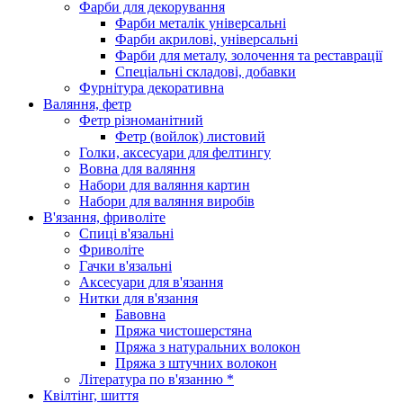
Фарби для декорування
Фарби металік універсальні
Фарби акрилові, універсальні
Фарби для металу, золочення та реставрації
Спеціальні складові, добавки
Фурнітура декоративна
Валяння, фетр
Фетр різноманітний
Фетр (войлок) листовий
Голки, аксесуари для фелтингу
Вовна для валяння
Набори для валяння картин
Набори для валяння виробів
В'язання, фриволіте
Спиці в'язальні
Фриволіте
Гачки в'язальні
Аксесуари для в'язання
Нитки для в'язання
Бавовна
Пряжа чистошерстяна
Пряжа з натуральних волокон
Пряжа з штучних волокон
Література по в'язанню *
Квілтінг, шиття