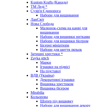
Kustom Krafts (Канада)
ТМ Леді *
Сузір'я Єдинорога
Набори для вишивання
ЛанСвіт
Нова Слобода
Малюнок-схема на канві для
вишивання
Набори для вишивки нитками
Набори для вишивки бісером
Бісерні мініатюри
Набори для шиття ляльок
Затишні хрестики *
Zayka stitch
Марки
Іграшки на підвісі
На підставці
ВДВ (Україна)
Декоративні іграшки
Вишивка хрестиком
Вишивка бісером
Mirabilia
Кольорова
Шопер під вишивку
Набори для вишивання декору