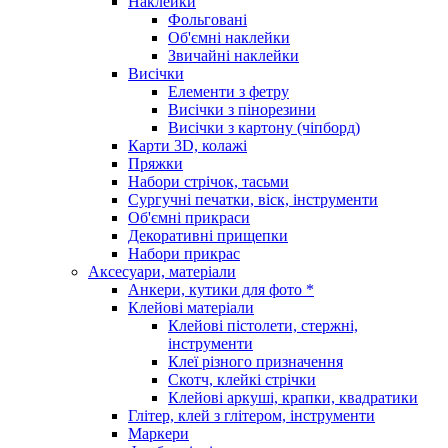
Наклейки
Фольговані
Об'ємні наклейки
Звичайні наклейки
Висічки
Елементи з фетру
Висічки з пінорезини
Висічки з картону (чіпборд)
Карти 3D, колажі
Пряжки
Набори стрічок, тасьми
Сургучні печатки, віск, інструменти
Об'ємні прикраси
Декоративні прищепки
Набори прикрас
Аксесуари, матеріали
Анкери, кутики для фото *
Клейові матеріали
Клейові пістолети, стержні,
інструменти
Клеї різного призначення
Скотч, клейкі стрічки
Клейові аркуші, крапки, квадратики
Глітер, клей з глітером, інструменти
Маркери