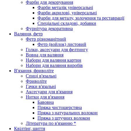
Фарби для декорування
Фарби металік універсальні
Фарби акрилові, універсальні
Фарби для металу, золочення та реставрації
Спеціальні складові, добавки
Фурнітура декоративна
Валяння, фетр
Фетр різноманітний
Фетр (войлок) листовий
Голки, аксесуари для фелтингу
Вовна для валяння
Набори для валяння картин
Набори для валяння виробів
В'язання, фриволіте
Спиці в'язальні
Фриволіте
Гачки в'язальні
Аксесуари для в'язання
Нитки для в'язання
Бавовна
Пряжа чистошерстяна
Пряжа з натуральних волокон
Пряжа з штучних волокон
Література по в'язанню *
Квілтінг, шиття