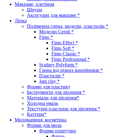
Макраме, плетіння
Шнури
Аксесуари для макраме *
Ліпка
Полімерна глина, моделін, пластилін *
Моделін Cernit *
Fimo *
Fimo Effect *
Fimo Soft *
Fimo Classic *
Fimo Professional *
Sculpey Polyform *
Глина від різних виробників *
Пластилін *
Jam clay *
Форми для пластику
Інструменти для ліплення *
Матеріали для ліплення*
Холодна емаль
Текстурні пластини для ліплення *
Каттери*
Миловаріння, косметика
Форми для мила
Форми поштучно
Фауна