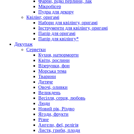
Фарби, рідкі перлини, лак
Мікробісер
Пудра для декору
Квілінг, оригамі
Набори для квілінгу, оригамі
Інструменти для квілінгу, оригамі
Папір для оригамі
Папір для квілінгу*
Декупаж
Серветки
Кухня, натюрморти
Квіти, рослини
Візерунки, фон
Морська тема
Тварини
Дитяче
Овочі, оливки
Великдень
Весілля, серця, любовь
Люди
Новий рік, Різдво
Ягоди, фрукти
Різне
Ангели, феї, релігія
Листя, гриби, плоди