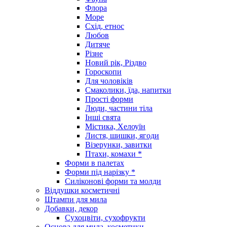
Флора
Море
Схід, етнос
Любов
Дитяче
Різне
Новий рік, Різдво
Гороскопи
Для чоловіків
Смаколики, їда, напитки
Прості форми
Люди, частини тіла
Інші свята
Містика, Хелоуїн
Листя, шишки, ягоди
Візерунки, завитки
Птахи, комахи *
Форми в палетах
Форми під нарізку *
Силіконові форми та молди
Віддушки косметичні
Штампи для мила
Добавки, декор
Сухоцвіти, сухофрукти
Основа для мила, косметики