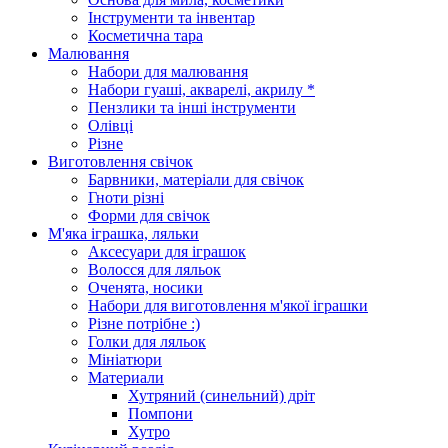
Інструменти та інвентар
Косметична тара
Малювання
Набори для малювання
Набори гуаші, акварелі, акрилу *
Пензлики та інші інструменти
Олівці
Різне
Виготовлення свічок
Барвники, матеріали для свічок
Гноти різні
Форми для свічок
М'яка іграшка, ляльки
Аксесуари для іграшок
Волосся для ляльок
Оченята, носики
Набори для виготовлення м'якої іграшки
Різне потрібне :)
Голки для ляльок
Мініатюри
Материали
Хутряний (синельний) дріт
Помпони
Хутро