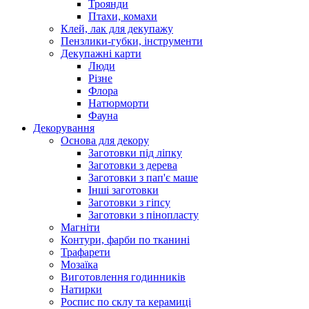
Троянди
Птахи, комахи
Клей, лак для декупажу
Пензлики-губки, інструменти
Декупажні карти
Люди
Різне
Флора
Натюрморти
Фауна
Декорування
Основа для декору
Заготовки під ліпку
Заготовки з дерева
Заготовки з пап'є маше
Інші заготовки
Заготовки з гіпсу
Заготовки з пінопласту
Магніти
Контури, фарби по тканині
Трафарети
Мозаїка
Виготовлення годинників
Натирки
Роспис по склу та керамиці