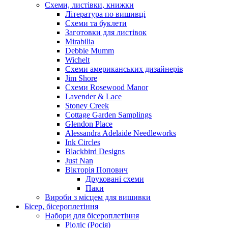
Схеми, листівки, книжки
Література по вишивці
Схеми та буклети
Заготовки для листівок
Mirabilia
Debbie Mumm
Wichelt
Схеми американських дизайнерів
Jim Shore
Cхеми Rosewood Manor
Lavender & Lace
Stoney Creek
Cottage Garden Samplings
Glendon Place
Alessandra Adelaide Needleworks
Ink Circles
Blackbird Designs
Just Nan
Вікторія Попович
Друковані схеми
Паки
Вироби з місцем для вишивки
Бісер, бісероплетіння
Набори для бісероплетіння
Ріоліс (Росія)