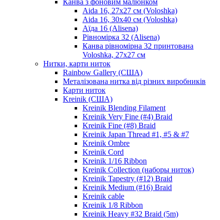
Канва з фоновим малюнком
Aida 16, 27х27 см (Voloshka)
Aida 16, 30х40 см (Voloshka)
Аїда 16 (Alisena)
Рівномірка 32 (Alisena)
Канва рівномірна 32 принтована
Voloshka, 27х27 см
Нитки, карти ниток
Rainbow Gallery (США)
Металізована нитка від різних виробників
Карти ниток
Kreinik (США)
Kreinik Blending Filament
Kreinik Very Fine (#4) Braid
Kreinik Fine (#8) Braid
Kreinik Japan Thread #1, #5 & #7
Kreinik Ombre
Kreinik Cord
Kreinik 1/16 Ribbon
Kreinik Collection (наборы ниток)
Kreinik Tapestry (#12) Braid
Kreinik Medium (#16) Braid
Kreinik cable
Kreinik 1/8 Ribbon
Kreinik Heavy #32 Braid (5m)