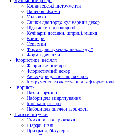
Кулінарний розділ
Кондитерські інструменти
Паперові форми
Упаковка
Свічки для торту, кулінарний декор
Підставки під солодощі
Кулінарні насадки, шприці, мішки
Вайнери
Серветки
Форми для цукерок, шоколаду *
Форми для печива
Флористика, весілля
Флористичний дріт
Флористичний декор
Аксесуари для весіль, вечірок
Інструменти та аксесуари для флористики
Творчість
Пазли картонні
Набори для видряпування
Інші канцтовари
Набори для дитячої творчості
Панські штучки
Сумки, клатчі, рюкзаки
Шарфи, шалі
Прикраси, біжутерія