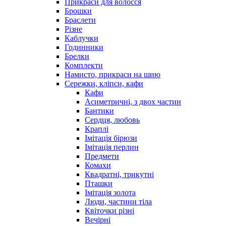
Прикраси для волосся
Брошки
Браслети
Різне
Каблучки
Годинники
Брелки
Комплекти
Намисто, прикраси на шию
Сережки, кліпси, кафи
Кафи
Асиметричні, з двох частин
Бантики
Сердця, любовь
Краплі
Імітація бірюзи
Імітація перлин
Предмети
Комахи
Квадратні, трикутні
Пташки
Імітація золота
Люди, частини тіла
Квіточки різні
Вечірні