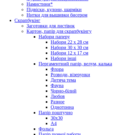
Намистини*
Підвіски, кулони, шарміки
Нитки для вышивки бисером
Скрапбукінг
Заготовки для листівок
Картон, папір для скрапбукінгу
Набори паперу
Набори 22 х 28 см
Набори 30 х 30 см
Набори 12 х 17 см
Набори інші
Пергаментний папір, велум, калька
Флора
Розводи, візерунки
Дитяча тема
Фауна
Чорно-білий
Любов
Разное
Однотонна
Папір поштучно
30х30
А4
Фольга
Папір ручної работи