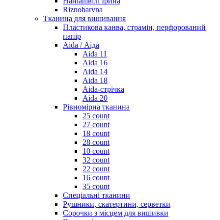
Наніашвілі Ірина
Riznobarvna
Тканина для вишивання
Пластикова канва, страмін, перфорований
папір
Aida / Аіда
Aida 11
Aida 16
Aida 14
Aida 18
Aida-стрічка
Aida 20
Рівномірна тканина
25 count
27 count
18 count
28 count
10 count
32 count
22 count
16 count
35 count
Спеціальні тканини
Рушники, скатертини, серветки
Сорочки з місцем для вишивки