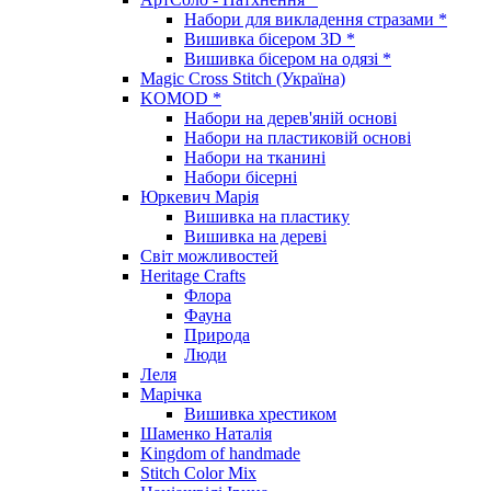
Набори для викладення стразами *
Вишивка бісером 3D *
Вишивка бісером на одязі *
Magic Cross Stitch (Україна)
KOMOD *
Набори на дерев'яній основі
Набори на пластиковій основі
Набори на тканині
Набори бісерні
Юркевич Марія
Вишивка на пластику
Вишивка на дереві
Світ можливостей
Heritage Crafts
Флора
Фауна
Природа
Люди
Леля
Марічка
Вишивка хрестиком
Шаменко Наталія
Kingdom of handmade
Stitch Color Mix