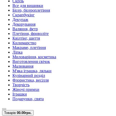
Скрізь
Все для вишивки
Бісер, бісероплетіння
Скрапбукінг
Декупаж
Декорування
Валяння, фетр
Плетіння, фриволіте
Квілтінг, шиття
Килимарство
Макраме, плетіння
Ліпка
Миловаріння, косметика
Виготовлення свічок
Малювання
М'яка іграшка, ляльки
Кулінарний розділ
Флористика, весілля
Творчість
Жіночі примхи
Іграшки
Подарунки, свята
Товарів
0
0.00грн.