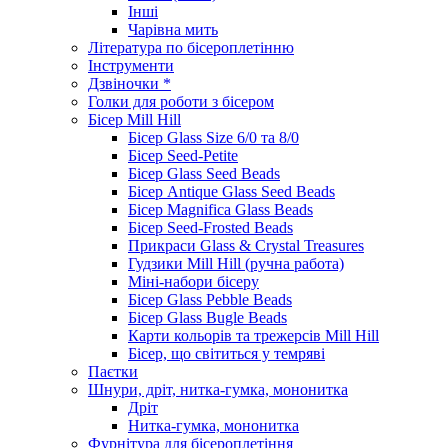
Інші
Чарівна мить
Література по бісероплетінню
Інструменти
Дзвіночки *
Голки для роботи з бісером
Бісер Mill Hill
Бісер Glass Size 6/0 та 8/0
Бісер Seed-Petite
Бісер Glass Seed Beads
Бісер Antique Glass Seed Beads
Бісер Magnifica Glass Beads
Бісер Seed-Frosted Beads
Прикраси Glass & Crystal Treasures
Гудзики Mill Hill (ручна работа)
Міні-набори бісеру
Бісер Glass Pebble Beads
Бісер Glass Bugle Beads
Карти кольорів та трежерсів Mill Hill
Бісер, що світиться у темряві
Паєтки
Шнури, дріт, нитка-гумка, мононитка
Дріт
Нитка-гумка, мононитка
Фурнітура для бісероплетіння