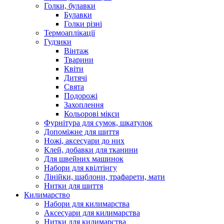
Голки, булавки
Булавки
Голки різні
Термоаплікації
Гудзики
Вінтаж
Тварини
Квіти
Дитячі
Свята
Подорожі
Захоплення
Кольорові мікси
Фурнітура для сумок, шкатулок
Допоміжне для шиття
Ножі, аксесуари до них
Клей, добавки для тканини
Для швейних машинок
Набори для квілтінгу
Лінійки, шаблони, трафарети, мати
Нитки для шиття
Килимарство
Набори для килимарства
Аксесуари для килимарства
Нитки для килимарства