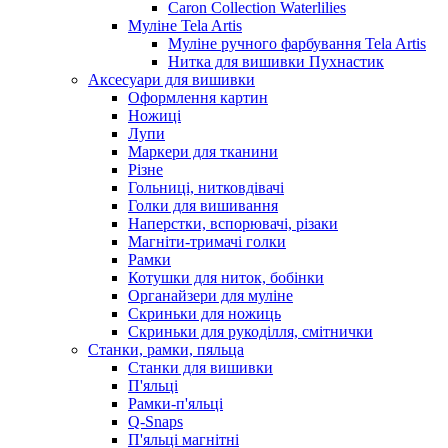
Caron Collection Waterlilies
Муліне Tela Artis
Муліне ручного фарбування Tela Artis
Нитка для вишивки Пухнастик
Аксесуари для вишивки
Оформлення картин
Ножиці
Лупи
Маркери для тканини
Різне
Гольниці, нитковдівачі
Голки для вишивання
Наперстки, вспорювачі, різаки
Магніти-тримачі голки
Рамки
Котушки для ниток, бобінки
Органайзери для муліне
Скриньки для ножиць
Скриньки для рукоділля, смітнички
Станки, рамки, пяльца
Станки для вишивки
П'яльці
Рамки-п'яльці
Q-Snaps
П'яльці магнітні