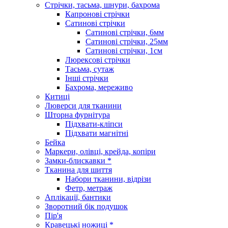
Стрічки, тасьма, шнури, бахрома
Капронові стрічки
Сатинові стрічки
Сатинові стрічки, 6мм
Сатинові стрічки, 25мм
Сатинові стрічки, 1см
Люрексові стрічки
Тасьма, сутаж
Інші стрічки
Бахрома, мереживо
Китиці
Люверси для тканини
Шторна фурнітура
Підхвати-кліпси
Підхвати магнітні
Бейка
Маркери, олівці, крейда, копіри
Замки-блискавки *
Тканина для шиття
Набори тканини, відрізи
Фетр, метраж
Аплікації, бантики
Зворотний бік подушок
Пір'я
Кравецькі ножиці *