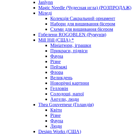
Janlynn
Magic Needle (Чудесная игла) (РОЗПРОДАЖ)
Міледі
Колекція Сакральний орнамент
Набори для вишивання бісером
Схеми для вишивання бісером
Гобелени ROGOBLEN (Румунія)
Mill Hill (США) *
Мініатюри, іграшки
Прикраси, підвіси
Фауна
Різне
Пейзажі
Флора
Великдень
Новорічні картини
Гелловін
Солодощі, напої
Ангели, люди
Thea Gouverneur (Голандія)
Квіти
Різне
Фауна
Люди
Design Works (США)