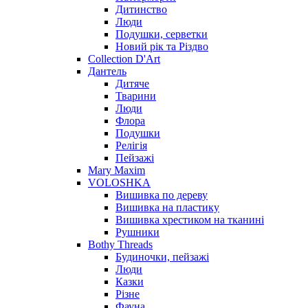
Дитинство
Люди
Подушки, серветки
Новий рік та Різдво
Collection D'Art
Дантель
Дитяче
Тварини
Люди
Флора
Подушки
Релігія
Пейзажі
Mary Maxim
VOLOSHKA
Вишивка по дереву
Вишивка на пластику
Вишивка хрестиком на тканині
Рушники
Bothy Threads
Будиночки, пейзажі
Люди
Казки
Різне
Фауна