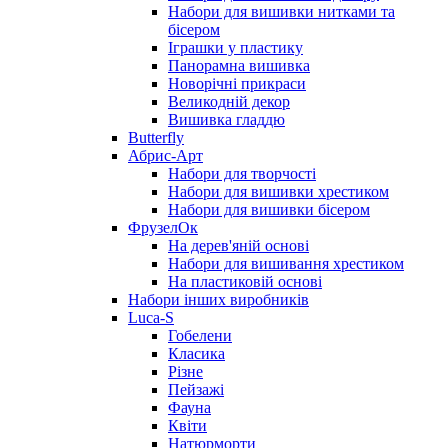
Набори для вишивки нитками та
бісером
Іграшки у пластику
Панорамна вишивка
Новорічні прикраси
Великодній декор
Вишивка гладдю
Butterfly
Абрис-Арт
Набори для творчості
Набори для вишивки хрестиком
Набори для вишивки бісером
ФрузелОк
На дерев'яній основі
Набори для вишивання хрестиком
На пластиковій основі
Набори інших виробників
Luca-S
Гобелени
Класика
Різне
Пейзажі
Фауна
Квіти
Натюрморти