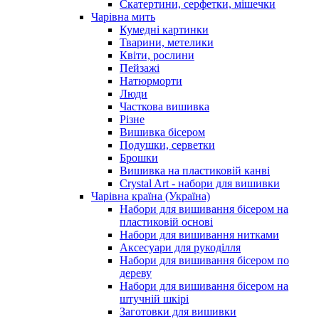
Скатертини, серфетки, мішечки
Чарiвна мить
Кумедні картинки
Тварини, метелики
Квіти, рослини
Пейзажі
Натюрморти
Люди
Часткова вишивка
Різне
Вишивка бісером
Подушки, серветки
Брошки
Вишивка на пластиковій канві
Crystal Art - набори для вишивки
Чарівна країна (Україна)
Набори для вишивання бісером на
пластиковій основі
Набори для вишивання нитками
Аксесуари для рукоділля
Набори для вишивання бісером по
дереву
Набори для вишивання бісером на
штучній шкірі
Заготовки для вишивки