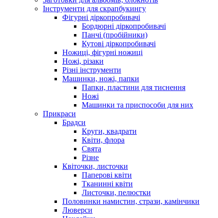
Інструменти для скрапбукингу
Фігурні діркопробивачі
Бордюрні діркопробивачі
Панчі (пробійники)
Кутові діркопробивачі
Ножиці, фігурні ножиці
Ножі, різаки
Різні інструменти
Машинки, ножі, папки
Папки, пластини для тиснення
Ножі
Машинки та приспособи для них
Прикраси
Брадси
Круги, квадрати
Квіти, флора
Свята
Різне
Квіточки, листочки
Паперові квіти
Тканинні квіти
Листочки, пелюстки
Половинки намистин, стрази, камінчики
Люверси