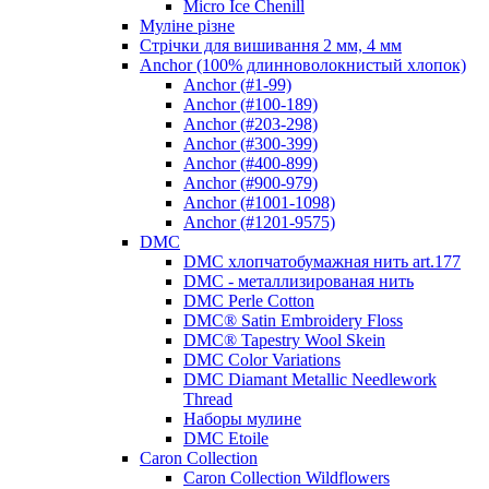
Micro Ice Chenill
Муліне різне
Стрічки для вишивання 2 мм, 4 мм
Anchor (100% длинноволокнистый хлопок)
Anchor (#1-99)
Anchor (#100-189)
Anchor (#203-298)
Anchor (#300-399)
Anchor (#400-899)
Anchor (#900-979)
Anchor (#1001-1098)
Anchor (#1201-9575)
DMC
DMC хлопчатобумажная нить art.177
DMC - металлизированая нить
DMC Perle Cotton
DMC® Satin Embroidery Floss
DMC® Tapestry Wool Skein
DMC Color Variations
DMC Diamant Metallic Needlework
Thread
Наборы мулине
DMC Etoile
Caron Collection
Caron Collection Wildflowers