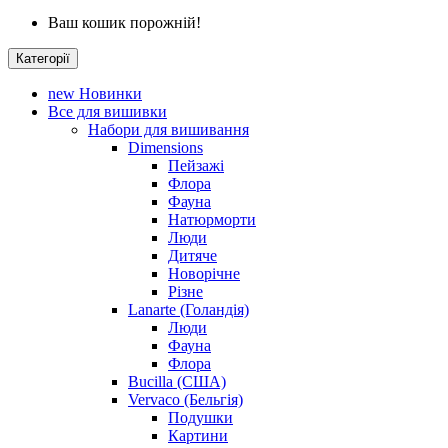
Ваш кошик порожній!
Категорії
new
Новинки
Все для вишивки
Набори для вишивання
Dimensions
Пейзажі
Флора
Фауна
Натюрморти
Люди
Дитяче
Новорічне
Різне
Lanarte (Голандія)
Люди
Фауна
Флора
Bucilla (США)
Vervaco (Бельгія)
Подушки
Картини