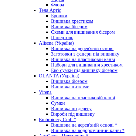
Флора
Тела Артіс
Брошки
Вишивка хрестиком
Вишивка бісером
Схеми для вишивання бісером
Папертоль
Alisena (Україна)
Вишивка на дерев'яній основі
Заготовки з фанери під вишивку
Вишивка на пластиковій канві
Набори для вишивання хрестиком
Еко-сумки під вишивку бісером
OLANTA (Україна)
Вишивка бісером
Вишивка нитками
Virena
Вишивка на пластиковій канві
Сумки
Вишивка по дереву
Вироби під вишивку
Embroidery Craft *
Вишивка на дерев'яній основі *
Вишивка на водорозчинній канві *
АртСоло - Натхнення *