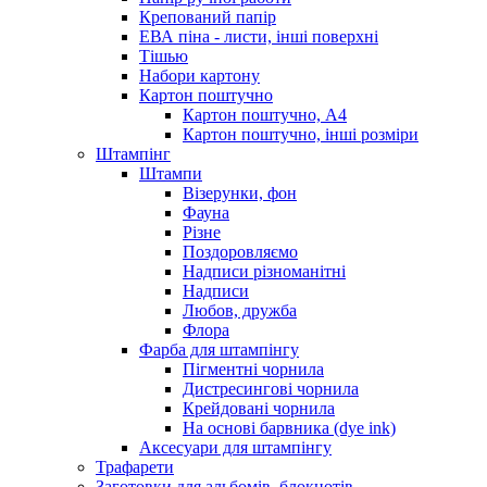
Крепований папір
ЕВА піна - листи, інші поверхні
Тішью
Набори картону
Картон поштучно
Картон поштучно, А4
Картон поштучно, інші розміри
Штампінг
Штампи
Візерунки, фон
Фауна
Різне
Поздоровляємо
Надписи різноманітні
Надписи
Любов, дружба
Флора
Фарба для штампінгу
Пігментні чорнила
Дистресингові чорнила
Крейдовані чорнила
На основі барвника (dye ink)
Аксесуари для штампінгу
Трафарети
Заготовки для альбомів, блокнотів