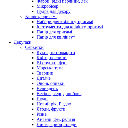
Фарби, рідкі перлини, лак
Мікробісер
Пудра для декору
Квілінг, оригамі
Набори для квілінгу, оригамі
Інструменти для квілінгу, оригамі
Папір для оригамі
Папір для квілінгу*
Декупаж
Серветки
Кухня, натюрморти
Квіти, рослини
Візерунки, фон
Морська тема
Тварини
Дитяче
Овочі, оливки
Великдень
Весілля, серця, любовь
Люди
Новий рік, Різдво
Ягоди, фрукти
Різне
Ангели, феї, релігія
Листя, гриби, плоди