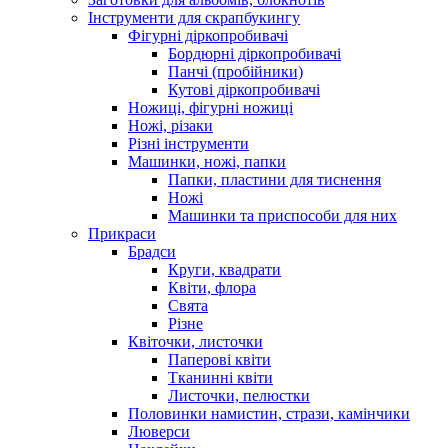
Інструменти для скрапбукингу
Фігурні діркопробивачі
Бордюрні діркопробивачі
Панчі (пробійники)
Кутові діркопробивачі
Ножиці, фігурні ножиці
Ножі, різаки
Різні інструменти
Машинки, ножі, папки
Папки, пластини для тиснення
Ножі
Машинки та приспособи для них
Прикраси
Брадси
Круги, квадрати
Квіти, флора
Свята
Різне
Квіточки, листочки
Паперові квіти
Тканинні квіти
Листочки, пелюстки
Половинки намистин, стрази, камінчики
Люверси