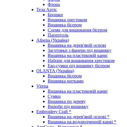
Флора
Тела Артіс
Брошки
Вишивка хрестиком
Вишивка бісером
Схеми для вишивання бісером
Папертоль
Alisena (Україна)
Вишивка на дерев'яній основі
Заготовки з фанери під вишивку
Вишивка на пластиковій канві
Набори для вишивання хрестиком
Еко-сумки під вишивку бісером
OLANTA (Україна)
Вишивка бісером
Вишивка нитками
Virena
Вишивка на пластиковій канві
Сумки
Вишивка по дереву
Вироби під вишивку
Embroidery Craft *
Вишивка на дерев'яній основі *
Вишивка на водорозчинній канві *
АртСоло - Натхнення *