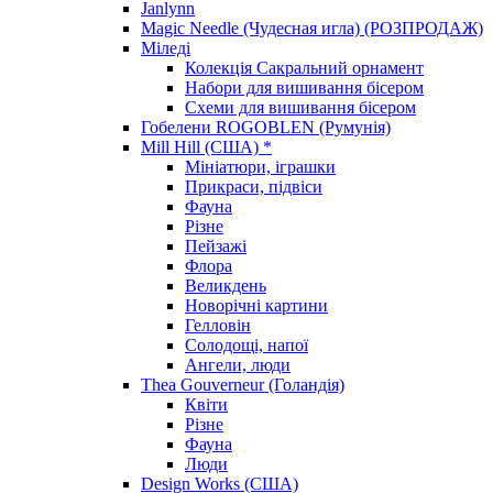
Janlynn
Magic Needle (Чудесная игла) (РОЗПРОДАЖ)
Міледі
Колекція Сакральний орнамент
Набори для вишивання бісером
Схеми для вишивання бісером
Гобелени ROGOBLEN (Румунія)
Mill Hill (США) *
Мініатюри, іграшки
Прикраси, підвіси
Фауна
Різне
Пейзажі
Флора
Великдень
Новорічні картини
Гелловін
Солодощі, напої
Ангели, люди
Thea Gouverneur (Голандія)
Квіти
Різне
Фауна
Люди
Design Works (США)