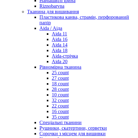
Наніашвілі Ірина
Riznobarvna
Тканина для вишивання
Пластикова канва, страмін, перфорований
папір
Aida / Аіда
Aida 11
Aida 16
Aida 14
Aida 18
Aida-стрічка
Aida 20
Рівномірна тканина
25 count
27 count
18 count
28 count
10 count
32 count
22 count
16 count
35 count
Спеціальні тканини
Рушники, скатертини, серветки
Сорочки з місцем для вишивки