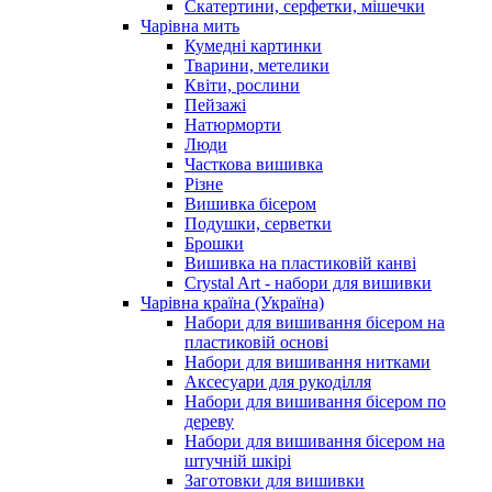
Скатертини, серфетки, мішечки
Чарiвна мить
Кумедні картинки
Тварини, метелики
Квіти, рослини
Пейзажі
Натюрморти
Люди
Часткова вишивка
Різне
Вишивка бісером
Подушки, серветки
Брошки
Вишивка на пластиковій канві
Crystal Art - набори для вишивки
Чарівна країна (Україна)
Набори для вишивання бісером на
пластиковій основі
Набори для вишивання нитками
Аксесуари для рукоділля
Набори для вишивання бісером по
дереву
Набори для вишивання бісером на
штучній шкірі
Заготовки для вишивки