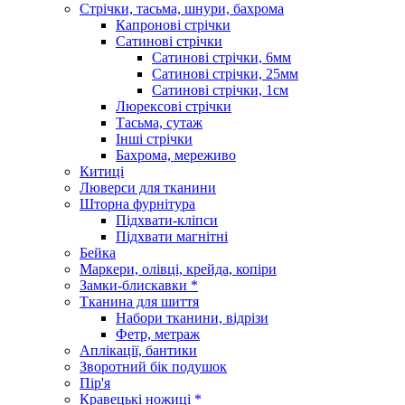
Стрічки, тасьма, шнури, бахрома
Капронові стрічки
Сатинові стрічки
Сатинові стрічки, 6мм
Сатинові стрічки, 25мм
Сатинові стрічки, 1см
Люрексові стрічки
Тасьма, сутаж
Інші стрічки
Бахрома, мереживо
Китиці
Люверси для тканини
Шторна фурнітура
Підхвати-кліпси
Підхвати магнітні
Бейка
Маркери, олівці, крейда, копіри
Замки-блискавки *
Тканина для шиття
Набори тканини, відрізи
Фетр, метраж
Аплікації, бантики
Зворотний бік подушок
Пір'я
Кравецькі ножиці *