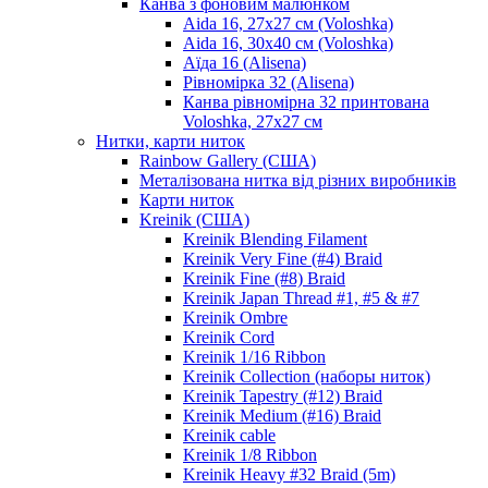
Канва з фоновим малюнком
Aida 16, 27х27 см (Voloshka)
Aida 16, 30х40 см (Voloshka)
Аїда 16 (Alisena)
Рівномірка 32 (Alisena)
Канва рівномірна 32 принтована
Voloshka, 27х27 см
Нитки, карти ниток
Rainbow Gallery (США)
Металізована нитка від різних виробників
Карти ниток
Kreinik (США)
Kreinik Blending Filament
Kreinik Very Fine (#4) Braid
Kreinik Fine (#8) Braid
Kreinik Japan Thread #1, #5 & #7
Kreinik Ombre
Kreinik Cord
Kreinik 1/16 Ribbon
Kreinik Collection (наборы ниток)
Kreinik Tapestry (#12) Braid
Kreinik Medium (#16) Braid
Kreinik cable
Kreinik 1/8 Ribbon
Kreinik Heavy #32 Braid (5m)