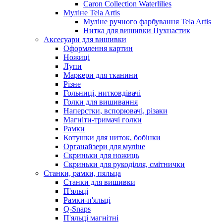
Caron Collection Waterlilies
Муліне Tela Artis
Муліне ручного фарбування Tela Artis
Нитка для вишивки Пухнастик
Аксесуари для вишивки
Оформлення картин
Ножиці
Лупи
Маркери для тканини
Різне
Гольниці, нитковдівачі
Голки для вишивання
Наперстки, вспорювачі, різаки
Магніти-тримачі голки
Рамки
Котушки для ниток, бобінки
Органайзери для муліне
Скриньки для ножиць
Скриньки для рукоділля, смітнички
Станки, рамки, пяльца
Станки для вишивки
П'яльці
Рамки-п'яльці
Q-Snaps
П'яльці магнітні