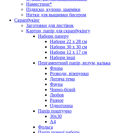
Намистини*
Підвіски, кулони, шарміки
Нитки для вышивки бисером
Скрапбукінг
Заготовки для листівок
Картон, папір для скрапбукінгу
Набори паперу
Набори 22 х 28 см
Набори 30 х 30 см
Набори 12 х 17 см
Набори інші
Пергаментний папір, велум, калька
Флора
Розводи, візерунки
Дитяча тема
Фауна
Чорно-білий
Любов
Разное
Однотонна
Папір поштучно
30х30
А4
Фольга
Папір ручної работи