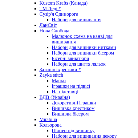
Kustom Krafts (Канада)
ТМ Леді *
Сузір'я Єдинорога
Набори для вишивання
ЛанСвіт
Нова Слобода
Малюнок-схема на канві для
вишивання
Набори для вишивки нитками
Набори для вишивки бісером
Бісерні мініатюри
Набори для шиття ляльок
Затишні хрестики *
Zayka stitch
Марки
Іграшки на підвісі
На підставці
ВДВ (Україна)
Декоративні іграшки
Вишивка хрестиком
Вишивка бісером
Mirabilia
Кольорова
Шопер під вишивку
Набори для вишивання декору