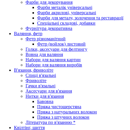
Фарби для декорування
Фарби металік універсальні
Фарби акрилові, універсальні
Фарби для металу, золочення та реставрації
Спеціальні складові, добавки
Фурнітура декоративна
Валяння, фетр
Фетр різноманітний
Фетр (войлок) листовий
Голки, аксесуари для фелтингу
Вовна для валяння
Набори для валяння картин
Набори для валяння виробів
В'язання, фриволіте
Спиці в'язальні
Фриволіте
Гачки в'язальні
Аксесуари для в'язання
Нитки для в'язання
Бавовна
Пряжа чистошерстяна
Пряжа з натуральних волокон
Пряжа з штучних волокон
Література по в'язанню *
Квілтінг, шиття