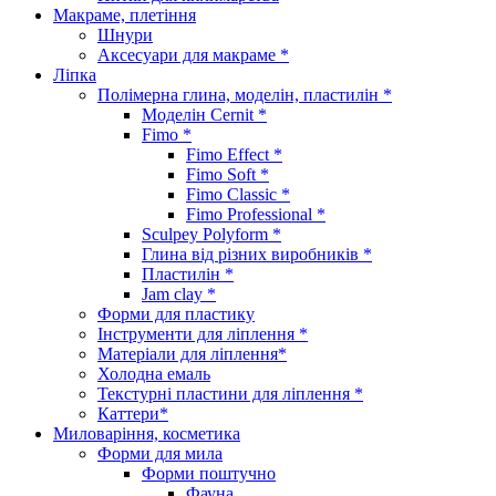
Макраме, плетіння
Шнури
Аксесуари для макраме *
Ліпка
Полімерна глина, моделін, пластилін *
Моделін Cernit *
Fimo *
Fimo Effect *
Fimo Soft *
Fimo Classic *
Fimo Professional *
Sculpey Polyform *
Глина від різних виробників *
Пластилін *
Jam clay *
Форми для пластику
Інструменти для ліплення *
Матеріали для ліплення*
Холодна емаль
Текстурні пластини для ліплення *
Каттери*
Миловаріння, косметика
Форми для мила
Форми поштучно
Фауна