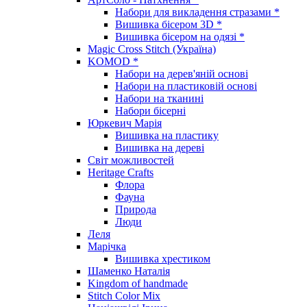
Набори для викладення стразами *
Вишивка бісером 3D *
Вишивка бісером на одязі *
Magic Cross Stitch (Україна)
KOMOD *
Набори на дерев'яній основі
Набори на пластиковій основі
Набори на тканині
Набори бісерні
Юркевич Марія
Вишивка на пластику
Вишивка на дереві
Світ можливостей
Heritage Crafts
Флора
Фауна
Природа
Люди
Леля
Марічка
Вишивка хрестиком
Шаменко Наталія
Kingdom of handmade
Stitch Color Mix