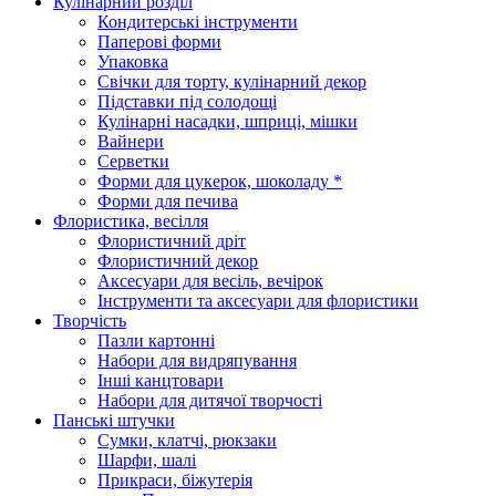
Кулінарний розділ
Кондитерські інструменти
Паперові форми
Упаковка
Свічки для торту, кулінарний декор
Підставки під солодощі
Кулінарні насадки, шприці, мішки
Вайнери
Серветки
Форми для цукерок, шоколаду *
Форми для печива
Флористика, весілля
Флористичний дріт
Флористичний декор
Аксесуари для весіль, вечірок
Інструменти та аксесуари для флористики
Творчість
Пазли картонні
Набори для видряпування
Інші канцтовари
Набори для дитячої творчості
Панські штучки
Сумки, клатчі, рюкзаки
Шарфи, шалі
Прикраси, біжутерія