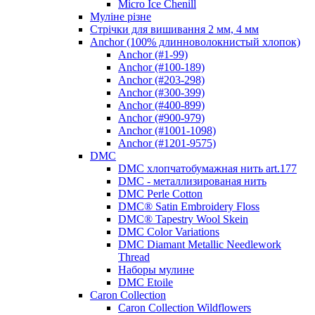
Micro Ice Chenill
Муліне різне
Стрічки для вишивання 2 мм, 4 мм
Anchor (100% длинноволокнистый хлопок)
Anchor (#1-99)
Anchor (#100-189)
Anchor (#203-298)
Anchor (#300-399)
Anchor (#400-899)
Anchor (#900-979)
Anchor (#1001-1098)
Anchor (#1201-9575)
DMC
DMC хлопчатобумажная нить art.177
DMC - металлизированая нить
DMC Perle Cotton
DMC® Satin Embroidery Floss
DMC® Tapestry Wool Skein
DMC Color Variations
DMC Diamant Metallic Needlework
Thread
Наборы мулине
DMC Etoile
Caron Collection
Caron Collection Wildflowers