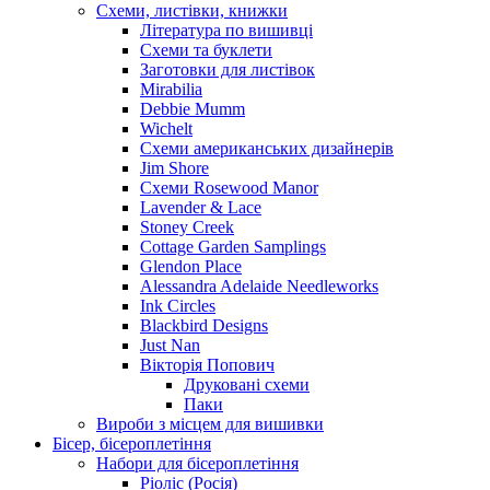
Схеми, листівки, книжки
Література по вишивці
Схеми та буклети
Заготовки для листівок
Mirabilia
Debbie Mumm
Wichelt
Схеми американських дизайнерів
Jim Shore
Cхеми Rosewood Manor
Lavender & Lace
Stoney Creek
Cottage Garden Samplings
Glendon Place
Alessandra Adelaide Needleworks
Ink Circles
Blackbird Designs
Just Nan
Вікторія Попович
Друковані схеми
Паки
Вироби з місцем для вишивки
Бісер, бісероплетіння
Набори для бісероплетіння
Ріоліс (Росія)