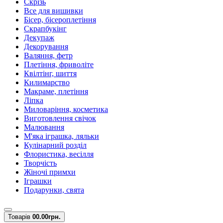
Скрізь
Все для вишивки
Бісер, бісероплетіння
Скрапбукінг
Декупаж
Декорування
Валяння, фетр
Плетіння, фриволіте
Квілтінг, шиття
Килимарство
Макраме, плетіння
Ліпка
Миловаріння, косметика
Виготовлення свічок
Малювання
М'яка іграшка, ляльки
Кулінарний розділ
Флористика, весілля
Творчість
Жіночі примхи
Іграшки
Подарунки, свята
Товарів
0
0.00грн.