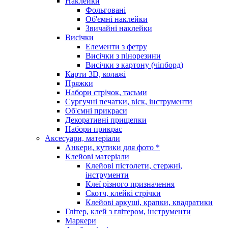
Наклейки
Фольговані
Об'ємні наклейки
Звичайні наклейки
Висічки
Елементи з фетру
Висічки з пінорезини
Висічки з картону (чіпборд)
Карти 3D, колажі
Пряжки
Набори стрічок, тасьми
Сургучні печатки, віск, інструменти
Об'ємні прикраси
Декоративні прищепки
Набори прикрас
Аксесуари, матеріали
Анкери, кутики для фото *
Клейові матеріали
Клейові пістолети, стержні,
інструменти
Клеї різного призначення
Скотч, клейкі стрічки
Клейові аркуші, крапки, квадратики
Глітер, клей з глітером, інструменти
Маркери