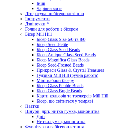
Інші
Чарівна мить
Література по бісероплетінню
Інструменти
Дзвіночки *
Голки для роботи з бісером
Бісер Mill Hill
Бісер Glass Size 6/0 та 8/0
Бісер Seed-Petite
Бісер Glass Seed Beads
Бісер Antique Glass Seed Beads
Бісер Magnifica Glass Beads
Бісер Seed-Frosted Beads
Прикраси Glass & Crystal Treasures
Гудзики Mill Hill (ручна работа)
Міні-набори бісеру
Бісер Glass Pebble Beads
Бісер Glass Bugle Beads
Карти кольорів та трежерсів Mill Hill
Бісер, що світиться у темряві
Паєтки
Шнури, дріт, нитка-гумка, мононитка
Дріт
Нитка-гумка, мононитка
Фурнітура для бісероплетіння