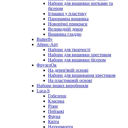
Набори для вишивки нитками та
бісером
Іграшки у пластику
Панорамна вишивка
Новорічні прикраси
Великодній декор
Вишивка гладдю
Butterfly
Абрис-Арт
Набори для творчості
Набори для вишивки хрестиком
Набори для вишивки бісером
ФрузелОк
На дерев'яній основі
Набори для вишивання хрестиком
На пластиковій основі
Набори інших виробників
Luca-S
Гобелени
Класика
Різне
Пейзажі
Фауна
Квіти
Натюрморти