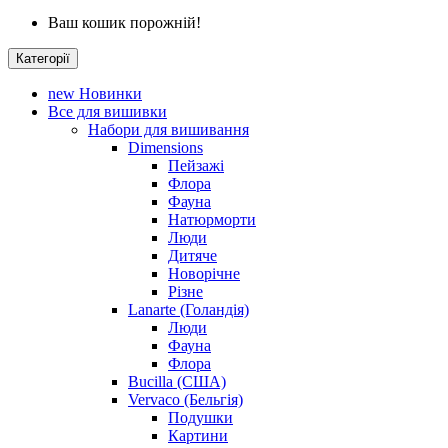
Ваш кошик порожній!
Категорії
new
Новинки
Все для вишивки
Набори для вишивання
Dimensions
Пейзажі
Флора
Фауна
Натюрморти
Люди
Дитяче
Новорічне
Різне
Lanarte (Голандія)
Люди
Фауна
Флора
Bucilla (США)
Vervaco (Бельгія)
Подушки
Картини