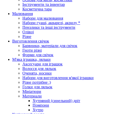
Інструменти та інвентар
Косметична тара
Малювання
Набори для малювання
Набори гуаші, акварелі, акрилу *
Пензлики та інші інструменти
Олівці
Різне
Виготовлення свічок
Барвники, матеріали для свічок
Гноти різні
Форми для свічок
М'яка іграшка, ляльки
Аксесуари для іграшок
Волосся для ляльок
Оченята, носики
Набори для виготовлення м'якої іграшки
Різне потрібне :)
Голки для ляльок
Мініатюри
Материали
Хутряний (синельний) дріт
Помпони
Хутро