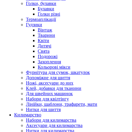
Голки, булавки
Булавки
Голки різні
Термоаплікації
Гудзики
Вінтаж
Тварини
Квіти
Дитячі
Свята
Подорожі
Захоплення
Кольорові мікси
Фурнітура для сумок, шкатулок
Допоміжне для шиття
Ножі, аксесуари до них
Клей, добавки для тканини
Для швейних машинок
Набори для квілтінгу
Лінійки, шаблони, трафарети, мати
Нитки для шиття
Килимарство
Набори для килимарства
Аксесуари для килимарства
Нитки для килимарства