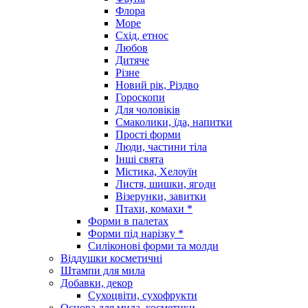
Флора
Море
Схід, етнос
Любов
Дитяче
Різне
Новий рік, Різдво
Гороскопи
Для чоловіків
Смаколики, їда, напитки
Прості форми
Люди, частини тіла
Інші свята
Містика, Хелоуїн
Листя, шишки, ягоди
Візерунки, завитки
Птахи, комахи *
Форми в палетах
Форми під нарізку *
Силіконові форми та молди
Віддушки косметичні
Штампи для мила
Добавки, декор
Сухоцвіти, сухофрукти
Основа для мила, косметики