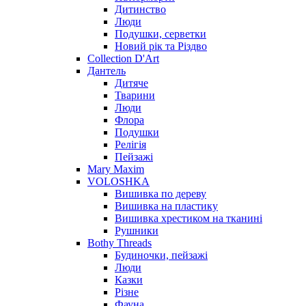
Дитинство
Люди
Подушки, серветки
Новий рік та Різдво
Collection D'Art
Дантель
Дитяче
Тварини
Люди
Флора
Подушки
Релігія
Пейзажі
Mary Maxim
VOLOSHKA
Вишивка по дереву
Вишивка на пластику
Вишивка хрестиком на тканині
Рушники
Bothy Threads
Будиночки, пейзажі
Люди
Казки
Різне
Фауна