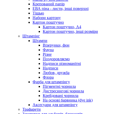
Крепований папір
ЕВА піна - листи, інші поверхні
Тішью
Набори картону
Картон поштучно
Картон поштучно, А4
Картон поштучно, інші розміри
Штампінг
Штампи
Візерунки, фон
Фауна
Різне
Поздоровляємо
Надписи різноманітні
Надписи
Любов, дружба
Флора
Фарба для штампінгу
Пігментні чорнила
Дистресингові чорнила
Крейдовані чорнила
На основі барвника (dye ink)
Аксесуари для штампінгу
Трафарети
Заготовки для альбомів, блокнотів