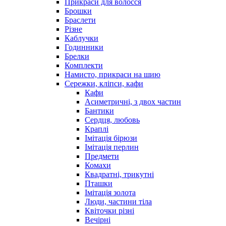
Прикраси для волосся
Брошки
Браслети
Різне
Каблучки
Годинники
Брелки
Комплекти
Намисто, прикраси на шию
Сережки, кліпси, кафи
Кафи
Асиметричні, з двох частин
Бантики
Сердця, любовь
Краплі
Імітація бірюзи
Імітація перлин
Предмети
Комахи
Квадратні, трикутні
Пташки
Імітація золота
Люди, частини тіла
Квіточки різні
Вечірні