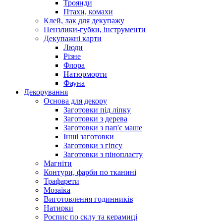
Троянди
Птахи, комахи
Клей, лак для декупажу
Пензлики-губки, інструменти
Декупажні карти
Люди
Різне
Флора
Натюрморти
Фауна
Декорування
Основа для декору
Заготовки під ліпку
Заготовки з дерева
Заготовки з пап'є маше
Інші заготовки
Заготовки з гіпсу
Заготовки з пінопласту
Магніти
Контури, фарби по тканині
Трафарети
Мозаїка
Виготовлення годинників
Натирки
Роспис по склу та керамиці