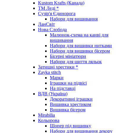
Kustom Krafts (Канада)
ТМ Леді *
Сузір'я Єдинорога
Набори для вишивання
ЛанСвіт
Нова Слобода
Малюнок-схема на канві для
вишивання
Набори для вишивки нитками
Набори для вишивки бісером
Бісерні мініатюри
Набори для шиття ляльок
Затишні хрестики *
Zayka stitch
Марки
Іграшки на підвісі
На підставці
ВДВ (Україна)
Декоративні іграшки
Вишивка хрестиком
Вишивка бісером
Mirabilia
Кольорова
Шопер під вишивку
Набори для вишивання декору