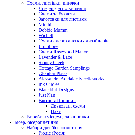
Схеми, листівки, книжки
Література по вишивці
Схеми та буклети
Заготовки для листівок
Mirabilia
Debbie Mumm
Wichelt
Схеми американських дизайнерів
Jim Shore
Cхеми Rosewood Manor
Lavender & Lace
Stoney Creek
Cottage Garden Samplings
Glendon Place
Alessandra Adelaide Needleworks
Ink Circles
Blackbird Designs
Just Nan
Вікторія Попович
Друковані схеми
Паки
Вироби з місцем для вишивки
Бісер, бісероплетіння
Набори для бісероплетіння
Ріоліс (Росія)