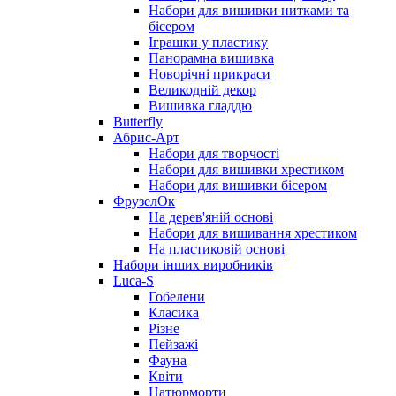
Набори для вишивки нитками та
бісером
Іграшки у пластику
Панорамна вишивка
Новорічні прикраси
Великодній декор
Вишивка гладдю
Butterfly
Абрис-Арт
Набори для творчості
Набори для вишивки хрестиком
Набори для вишивки бісером
ФрузелОк
На дерев'яній основі
Набори для вишивання хрестиком
На пластиковій основі
Набори інших виробників
Luca-S
Гобелени
Класика
Різне
Пейзажі
Фауна
Квіти
Натюрморти