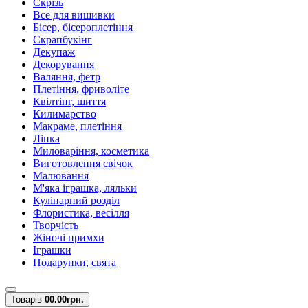
Скрізь
Все для вишивки
Бісер, бісероплетіння
Скрапбукінг
Декупаж
Декорування
Валяння, фетр
Плетіння, фриволіте
Квілтінг, шиття
Килимарство
Макраме, плетіння
Ліпка
Миловаріння, косметика
Виготовлення свічок
Малювання
М'яка іграшка, ляльки
Кулінарний розділ
Флористика, весілля
Творчість
Жіночі примхи
Іграшки
Подарунки, свята
Товарів
0
0.00грн.