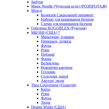
Janlynn
Magic Needle (Чудесная игла) (РОЗПРОДАЖ)
Міледі
Колекція Сакральний орнамент
Набори для вишивання бісером
Схеми для вишивання бісером
Гобелени ROGOBLEN (Румунія)
Mill Hill (США) *
Мініатюри, іграшки
Прикраси, підвіси
Фауна
Різне
Пейзажі
Флора
Великдень
Новорічні картини
Гелловін
Солодощі, напої
Ангели, люди
Thea Gouverneur (Голандія)
Квіти
Різне
Фауна
Люди
Design Works (США)