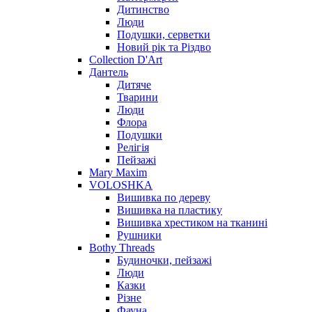
Дитинство
Люди
Подушки, серветки
Новий рік та Різдво
Collection D'Art
Дантель
Дитяче
Тварини
Люди
Флора
Подушки
Релігія
Пейзажі
Mary Maxim
VOLOSHKA
Вишивка по дереву
Вишивка на пластику
Вишивка хрестиком на тканині
Рушники
Bothy Threads
Будиночки, пейзажі
Люди
Казки
Різне
Фауна