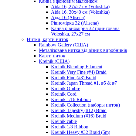
Канва з фоновим малюнком
Aida 16, 27х27 см (Voloshka)
Aida 16, 30х40 см (Voloshka)
Аїда 16 (Alisena)
Рівномірка 32 (Alisena)
Канва рівномірна 32 принтована
Voloshka, 27х27 см
Нитки, карти ниток
Rainbow Gallery (США)
Металізована нитка від різних виробників
Карти ниток
Kreinik (США)
Kreinik Blending Filament
Kreinik Very Fine (#4) Braid
Kreinik Fine (#8) Braid
Kreinik Japan Thread #1, #5 & #7
Kreinik Ombre
Kreinik Cord
Kreinik 1/16 Ribbon
Kreinik Collection (наборы ниток)
Kreinik Tapestry (#12) Braid
Kreinik Medium (#16) Braid
Kreinik cable
Kreinik 1/8 Ribbon
Kreinik Heavy #32 Braid (5m)