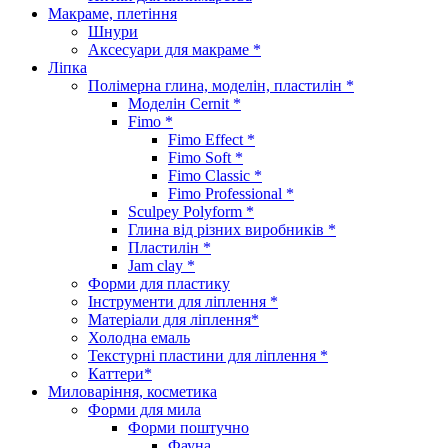
Макраме, плетіння
Шнури
Аксесуари для макраме *
Ліпка
Полімерна глина, моделін, пластилін *
Моделін Cernit *
Fimo *
Fimo Effect *
Fimo Soft *
Fimo Classic *
Fimo Professional *
Sculpey Polyform *
Глина від різних виробників *
Пластилін *
Jam clay *
Форми для пластику
Інструменти для ліплення *
Матеріали для ліплення*
Холодна емаль
Текстурні пластини для ліплення *
Каттери*
Миловаріння, косметика
Форми для мила
Форми поштучно
Фауна