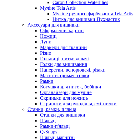
Caron Collection Waterlilies
Муліне Tela Artis
Муліне ручного фарбування Tela Artis
Нитка для вишивки Пухнастик
Аксесуари для вишивки
Оформлення картин
Ножиці
Лупи
Маркери для тканини
Різне
Гольниці, нитковдівачі
Голки для вишивання
Наперстки, вспорювачі, різаки
Магніти-тримачі голки
Рамки
Котушки для ниток, бобінки
Органайзери для муліне
Скриньки для ножиць
Скриньки для рукоділля, смітнички
Станки, рамки, пяльца
Станки для вишивки
П'яльці
Рамки-п'яльці
Q-Snaps
П'яльці магнітні