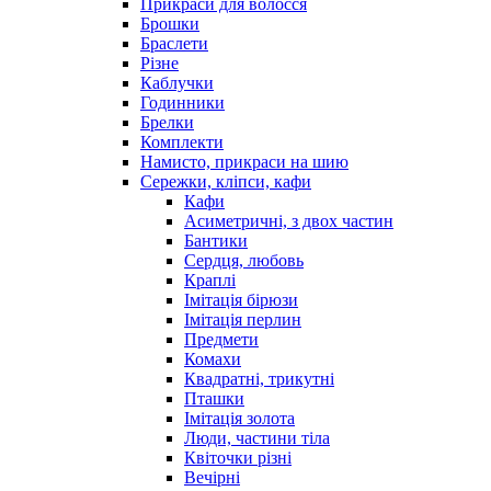
Прикраси для волосся
Брошки
Браслети
Різне
Каблучки
Годинники
Брелки
Комплекти
Намисто, прикраси на шию
Сережки, кліпси, кафи
Кафи
Асиметричні, з двох частин
Бантики
Сердця, любовь
Краплі
Імітація бірюзи
Імітація перлин
Предмети
Комахи
Квадратні, трикутні
Пташки
Імітація золота
Люди, частини тіла
Квіточки різні
Вечірні