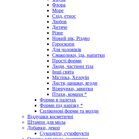
Флора
Море
Схід, етнос
Любов
Дитяче
Різне
Новий рік, Різдво
Гороскопи
Для чоловіків
Смаколики, їда, напитки
Прості форми
Люди, частини тіла
Інші свята
Містика, Хелоуїн
Листя, шишки, ягоди
Візерунки, завитки
Птахи, комахи *
Форми в палетах
Форми під нарізку *
Силіконові форми та молди
Віддушки косметичні
Штампи для мила
Добавки, декор
Сухоцвіти, сухофрукти
Основа для мила, косметики