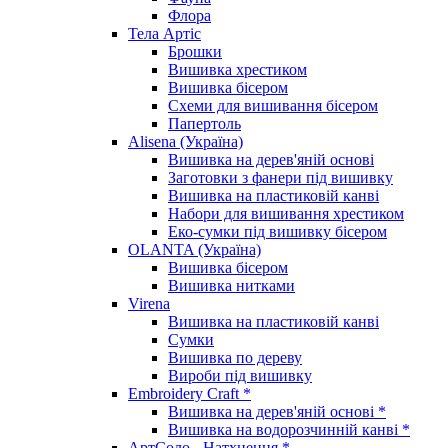
Флора
Тела Артіс
Брошки
Вишивка хрестиком
Вишивка бісером
Схеми для вишивання бісером
Папертоль
Alisena (Україна)
Вишивка на дерев'яній основі
Заготовки з фанери під вишивку
Вишивка на пластиковій канві
Набори для вишивання хрестиком
Еко-сумки під вишивку бісером
OLANTA (Україна)
Вишивка бісером
Вишивка нитками
Virena
Вишивка на пластиковій канві
Сумки
Вишивка по дереву
Вироби під вишивку
Embroidery Craft *
Вишивка на дерев'яній основі *
Вишивка на водорозчинній канві *
АртСоло - Натхнення *