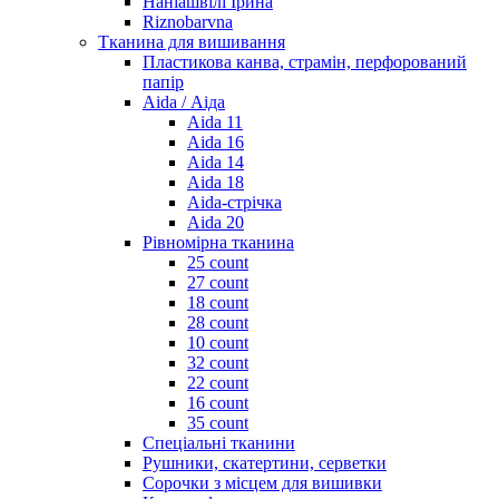
Наніашвілі Ірина
Riznobarvna
Тканина для вишивання
Пластикова канва, страмін, перфорований
папір
Aida / Аіда
Aida 11
Aida 16
Aida 14
Aida 18
Aida-стрічка
Aida 20
Рівномірна тканина
25 count
27 count
18 count
28 count
10 count
32 count
22 count
16 count
35 count
Спеціальні тканини
Рушники, скатертини, серветки
Сорочки з місцем для вишивки