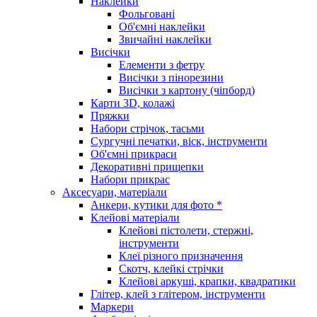
Наклейки
Фольговані
Об'ємні наклейки
Звичайні наклейки
Висічки
Елементи з фетру
Висічки з пінорезини
Висічки з картону (чіпборд)
Карти 3D, колажі
Пряжки
Набори стрічок, тасьми
Сургучні печатки, віск, інструменти
Об'ємні прикраси
Декоративні прищепки
Набори прикрас
Аксесуари, матеріали
Анкери, кутики для фото *
Клейові матеріали
Клейові пістолети, стержні,
інструменти
Клеї різного призначення
Скотч, клейкі стрічки
Клейові аркуші, крапки, квадратики
Глітер, клей з глітером, інструменти
Маркери