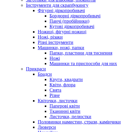
Інструменти для скрапбукингу
Фігурні діркопробивачі
Бордюрні діркопробивачі
Панчі (пробійники)
Кутові діркопробивачі
Ножиці, фігурні ножиці
Ножі, різаки
Різні інструменти
Машинки, ножі, папки
Папки, пластини для тиснення
Ножі
Машинки та приспособи для них
Прикраси
Брадси
Круги, квадрати
Квіти, флора
Свята
Різне
Квіточки, листочки
Паперові квіти
Тканинні квіти
Листочки, пелюстки
Половинки намистин, стрази, камінчики
Люверси