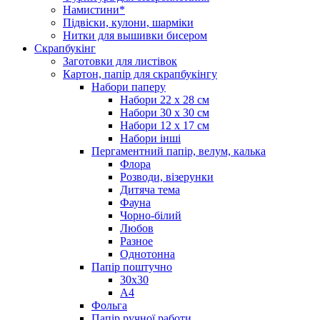
Намистини*
Підвіски, кулони, шарміки
Нитки для вышивки бисером
Скрапбукінг
Заготовки для листівок
Картон, папір для скрапбукінгу
Набори паперу
Набори 22 х 28 см
Набори 30 х 30 см
Набори 12 х 17 см
Набори інші
Пергаментний папір, велум, калька
Флора
Розводи, візерунки
Дитяча тема
Фауна
Чорно-білий
Любов
Разное
Однотонна
Папір поштучно
30х30
А4
Фольга
Папір ручної работи