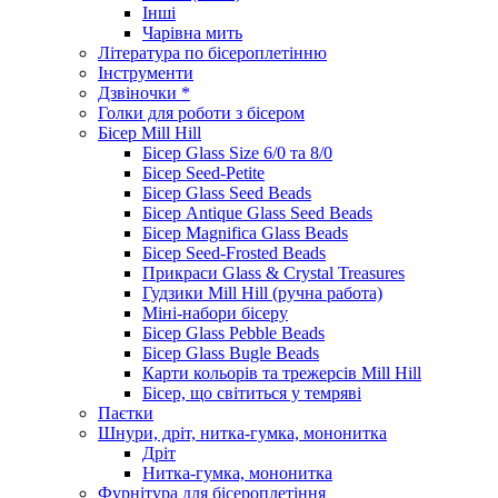
Інші
Чарівна мить
Література по бісероплетінню
Інструменти
Дзвіночки *
Голки для роботи з бісером
Бісер Mill Hill
Бісер Glass Size 6/0 та 8/0
Бісер Seed-Petite
Бісер Glass Seed Beads
Бісер Antique Glass Seed Beads
Бісер Magnifica Glass Beads
Бісер Seed-Frosted Beads
Прикраси Glass & Crystal Treasures
Гудзики Mill Hill (ручна работа)
Міні-набори бісеру
Бісер Glass Pebble Beads
Бісер Glass Bugle Beads
Карти кольорів та трежерсів Mill Hill
Бісер, що світиться у темряві
Паєтки
Шнури, дріт, нитка-гумка, мононитка
Дріт
Нитка-гумка, мононитка
Фурнітура для бісероплетіння