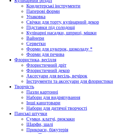
Кулінарний розділ
Кондитерські інструменти
Паперові форми
Упаковка
Свічки для торту, кулінарний декор
Підставки під солодощі
Кулінарні насадки, шприці, мішки
Вайнери
Серветки
Форми для цукерок, шоколаду *
Форми для печива
Флористика, весілля
Флористичний дріт
Флористичний декор
Аксесуари для весіль, вечірок
Інструменти та аксесуари для флористики
Творчість
Пазли картонні
Набори для видряпування
Інші канцтовари
Набори для дитячої творчості
Панські штучки
Сумки, клатчі, рюкзаки
Шарфи, шалі
Прикраси, біжутерія