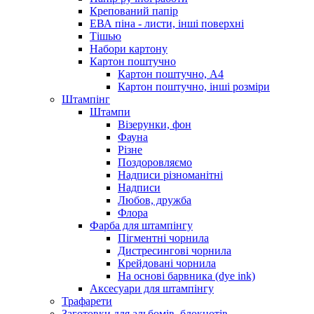
Крепований папір
ЕВА піна - листи, інші поверхні
Тішью
Набори картону
Картон поштучно
Картон поштучно, А4
Картон поштучно, інші розміри
Штампінг
Штампи
Візерунки, фон
Фауна
Різне
Поздоровляємо
Надписи різноманітні
Надписи
Любов, дружба
Флора
Фарба для штампінгу
Пігментні чорнила
Дистресингові чорнила
Крейдовані чорнила
На основі барвника (dye ink)
Аксесуари для штампінгу
Трафарети
Заготовки для альбомів, блокнотів