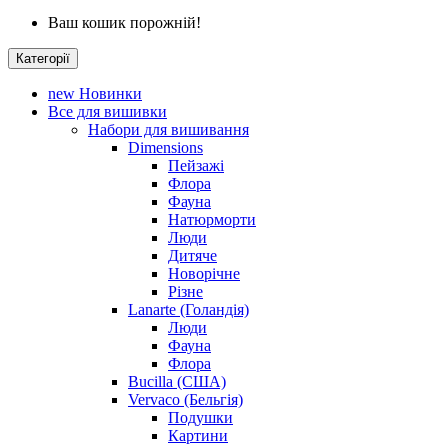
Ваш кошик порожній!
Категорії
new
Новинки
Все для вишивки
Набори для вишивання
Dimensions
Пейзажі
Флора
Фауна
Натюрморти
Люди
Дитяче
Новорічне
Різне
Lanarte (Голандія)
Люди
Фауна
Флора
Bucilla (США)
Vervaco (Бельгія)
Подушки
Картини