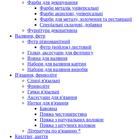
Фарби для декорування
Фарби металік універсальні
Фарби акрилові, універсальні
Фарби для металу, золочення та реставрації
Спеціальні складові, добавки
Фурнітура декоративна
Валяння, фетр
Фетр різноманітний
Фетр (войлок) листовий
Голки, аксесуари для фелтингу
Вовна для валяння
Набори для валяння картин
Набори для валяння виробів
В'язання, фриволіте
Спиці в'язальні
Фриволіте
Гачки в'язальні
Аксесуари для в'язання
Нитки для в'язання
Бавовна
Пряжа чистошерстяна
Пряжа з натуральних волокон
Пряжа з штучних волокон
Література по в'язанню *
Квілтінг, шиття