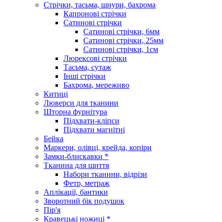
Стрічки, тасьма, шнури, бахрома
Капронові стрічки
Сатинові стрічки
Сатинові стрічки, 6мм
Сатинові стрічки, 25мм
Сатинові стрічки, 1см
Люрексові стрічки
Тасьма, сутаж
Інші стрічки
Бахрома, мереживо
Китиці
Люверси для тканини
Шторна фурнітура
Підхвати-кліпси
Підхвати магнітні
Бейка
Маркери, олівці, крейда, копіри
Замки-блискавки *
Тканина для шиття
Набори тканини, відрізи
Фетр, метраж
Аплікації, бантики
Зворотний бік подушок
Пір'я
Кравецькі ножиці *