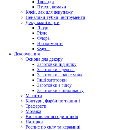
Троянди
Птахи, комахи
Клей, лак для декупажу
Пензлики-губки, інструменти
Декупажні карти
Люди
Різне
Флора
Натюрморти
Фауна
Декорування
Основа для декору
Заготовки під ліпку
Заготовки з дерева
Заготовки з пап'є маше
Інші заготовки
Заготовки з гіпсу
Заготовки з пінопласту
Магніти
Контури, фарби по тканині
Трафарети
Мозаїка
Виготовлення годинників
Натирки
Роспис по склу та керамиці