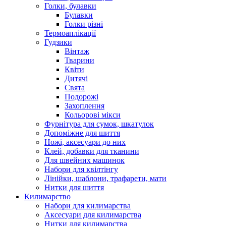
Голки, булавки
Булавки
Голки різні
Термоаплікації
Гудзики
Вінтаж
Тварини
Квіти
Дитячі
Свята
Подорожі
Захоплення
Кольорові мікси
Фурнітура для сумок, шкатулок
Допоміжне для шиття
Ножі, аксесуари до них
Клей, добавки для тканини
Для швейних машинок
Набори для квілтінгу
Лінійки, шаблони, трафарети, мати
Нитки для шиття
Килимарство
Набори для килимарства
Аксесуари для килимарства
Нитки для килимарства