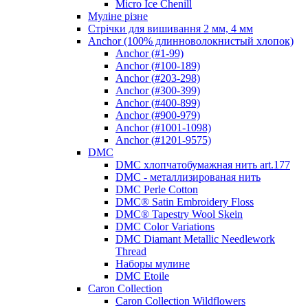
Micro Ice Chenill
Муліне різне
Стрічки для вишивання 2 мм, 4 мм
Anchor (100% длинноволокнистый хлопок)
Anchor (#1-99)
Anchor (#100-189)
Anchor (#203-298)
Anchor (#300-399)
Anchor (#400-899)
Anchor (#900-979)
Anchor (#1001-1098)
Anchor (#1201-9575)
DMC
DMC хлопчатобумажная нить art.177
DMC - металлизированая нить
DMC Perle Cotton
DMC® Satin Embroidery Floss
DMC® Tapestry Wool Skein
DMC Color Variations
DMC Diamant Metallic Needlework
Thread
Наборы мулине
DMC Etoile
Caron Collection
Caron Collection Wildflowers