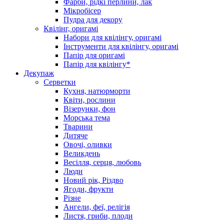
Фарби, рідкі перлини, лак
Мікробісер
Пудра для декору
Квілінг, оригамі
Набори для квілінгу, оригамі
Інструменти для квілінгу, оригамі
Папір для оригамі
Папір для квілінгу*
Декупаж
Серветки
Кухня, натюрморти
Квіти, рослини
Візерунки, фон
Морська тема
Тварини
Дитяче
Овочі, оливки
Великдень
Весілля, серця, любовь
Люди
Новий рік, Різдво
Ягоди, фрукти
Різне
Ангели, феї, релігія
Листя, гриби, плоди