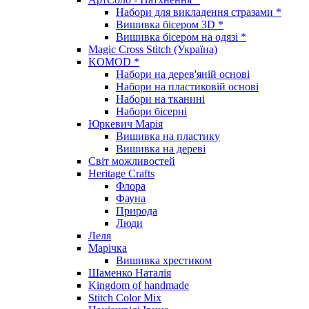
Набори для викладення стразами *
Вишивка бісером 3D *
Вишивка бісером на одязі *
Magic Cross Stitch (Україна)
KOMOD *
Набори на дерев'яній основі
Набори на пластиковій основі
Набори на тканині
Набори бісерні
Юркевич Марія
Вишивка на пластику
Вишивка на дереві
Світ можливостей
Heritage Crafts
Флора
Фауна
Природа
Люди
Леля
Марічка
Вишивка хрестиком
Шаменко Наталія
Kingdom of handmade
Stitch Color Mix