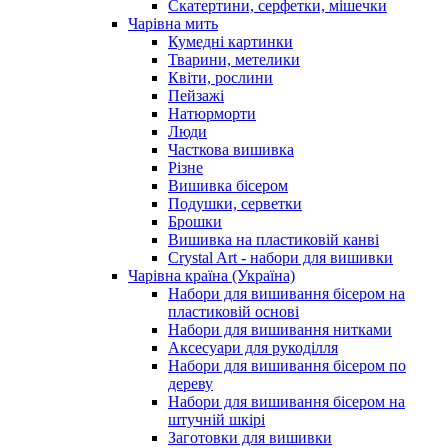
Скатертини, серфетки, мішечки
Чарiвна мить
Кумедні картинки
Тварини, метелики
Квіти, рослини
Пейзажі
Натюрморти
Люди
Часткова вишивка
Різне
Вишивка бісером
Подушки, серветки
Брошки
Вишивка на пластиковій канві
Crystal Art - набори для вишивки
Чарівна країна (Україна)
Набори для вишивання бісером на
пластиковій основі
Набори для вишивання нитками
Аксесуари для рукоділля
Набори для вишивання бісером по
дереву
Набори для вишивання бісером на
штучній шкірі
Заготовки для вишивки