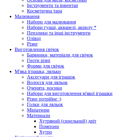
Інструменти та інвентар
Косметична тара
Малювання
Набори для малювання
Набори гуаші, акварелі, акрилу *
Пензлики та інші інструменти
Олівці
Різне
Виготовлення свічок
Барвники, матеріали для свічок
Гноти різні
Форми для свічок
М'яка іграшка, ляльки
Аксесуари для іграшок
Волосся для ляльок
Оченята, носики
Набори для виготовлення м'якої іграшки
Різне потрібне :)
Голки для ляльок
Мініатюри
Материали
Хутряний (синельний) дріт
Помпони
Хутро