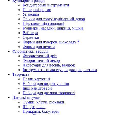
Кулінарний розділ
Кондитерські інструменти
Паперові форми
Упаковка
Свічки для торту, кулінарний декор
Підставки під солодощі
Кулінарні насадки, шприці, мішки
Вайнери
Серветки
Форми для цукерок, шоколаду *
Форми для печива
Флористика, весілля
Флористичний дріт
Флористичний декор
Аксесуари для весіль, вечірок
Інструменти та аксесуари для флористики
Творчість
Пазли картонні
Набори для видряпування
Інші канцтовари
Набори для дитячої творчості
Панські штучки
Сумки, клатчі, рюкзаки
Шарфи, шалі
Прикраси, біжутерія