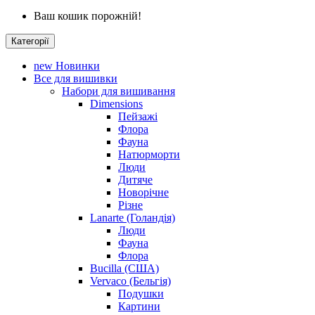
Ваш кошик порожній!
Категорії
new
Новинки
Все для вишивки
Набори для вишивання
Dimensions
Пейзажі
Флора
Фауна
Натюрморти
Люди
Дитяче
Новорічне
Різне
Lanarte (Голандія)
Люди
Фауна
Флора
Bucilla (США)
Vervaco (Бельгія)
Подушки
Картини