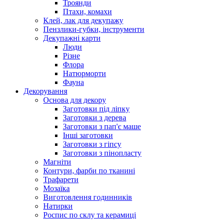
Троянди
Птахи, комахи
Клей, лак для декупажу
Пензлики-губки, інструменти
Декупажні карти
Люди
Різне
Флора
Натюрморти
Фауна
Декорування
Основа для декору
Заготовки під ліпку
Заготовки з дерева
Заготовки з пап'є маше
Інші заготовки
Заготовки з гіпсу
Заготовки з пінопласту
Магніти
Контури, фарби по тканині
Трафарети
Мозаїка
Виготовлення годинників
Натирки
Роспис по склу та керамиці