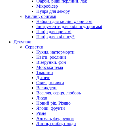
Фарби, рідкі перлини, лак
Мікробісер
Пудра для декору
Квілінг, оригамі
Набори для квілінгу, оригамі
Інструменти для квілінгу, оригамі
Папір для оригамі
Папір для квілінгу*
Декупаж
Серветки
Кухня, натюрморти
Квіти, рослини
Візерунки, фон
Морська тема
Тварини
Дитяче
Овочі, оливки
Великдень
Весілля, серця, любовь
Люди
Новий рік, Різдво
Ягоди, фрукти
Різне
Ангели, феї, релігія
Листя, гриби, плоди