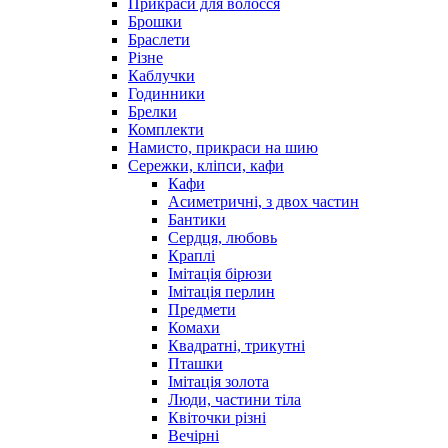
Прикраси для волосся
Брошки
Браслети
Різне
Каблучки
Годинники
Брелки
Комплекти
Намисто, прикраси на шию
Сережки, кліпси, кафи
Кафи
Асиметричні, з двох частин
Бантики
Сердця, любовь
Краплі
Імітація бірюзи
Імітація перлин
Предмети
Комахи
Квадратні, трикутні
Пташки
Імітація золота
Люди, частини тіла
Квіточки різні
Вечірні