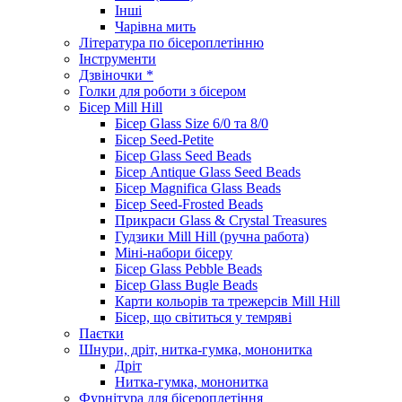
Інші
Чарівна мить
Література по бісероплетінню
Інструменти
Дзвіночки *
Голки для роботи з бісером
Бісер Mill Hill
Бісер Glass Size 6/0 та 8/0
Бісер Seed-Petite
Бісер Glass Seed Beads
Бісер Antique Glass Seed Beads
Бісер Magnifica Glass Beads
Бісер Seed-Frosted Beads
Прикраси Glass & Crystal Treasures
Гудзики Mill Hill (ручна работа)
Міні-набори бісеру
Бісер Glass Pebble Beads
Бісер Glass Bugle Beads
Карти кольорів та трежерсів Mill Hill
Бісер, що світиться у темряві
Паєтки
Шнури, дріт, нитка-гумка, мононитка
Дріт
Нитка-гумка, мононитка
Фурнітура для бісероплетіння