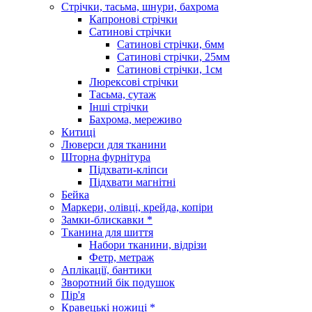
Стрічки, тасьма, шнури, бахрома
Капронові стрічки
Сатинові стрічки
Сатинові стрічки, 6мм
Сатинові стрічки, 25мм
Сатинові стрічки, 1см
Люрексові стрічки
Тасьма, сутаж
Інші стрічки
Бахрома, мереживо
Китиці
Люверси для тканини
Шторна фурнітура
Підхвати-кліпси
Підхвати магнітні
Бейка
Маркери, олівці, крейда, копіри
Замки-блискавки *
Тканина для шиття
Набори тканини, відрізи
Фетр, метраж
Аплікації, бантики
Зворотний бік подушок
Пір'я
Кравецькі ножиці *