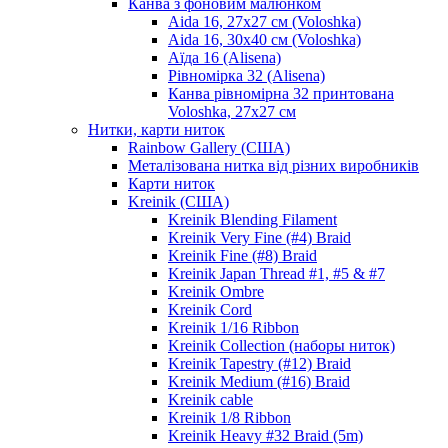
Канва з фоновим малюнком
Aida 16, 27х27 см (Voloshka)
Aida 16, 30х40 см (Voloshka)
Аїда 16 (Alisena)
Рівномірка 32 (Alisena)
Канва рівномірна 32 принтована
Voloshka, 27х27 см
Нитки, карти ниток
Rainbow Gallery (США)
Металізована нитка від різних виробників
Карти ниток
Kreinik (США)
Kreinik Blending Filament
Kreinik Very Fine (#4) Braid
Kreinik Fine (#8) Braid
Kreinik Japan Thread #1, #5 & #7
Kreinik Ombre
Kreinik Cord
Kreinik 1/16 Ribbon
Kreinik Collection (наборы ниток)
Kreinik Tapestry (#12) Braid
Kreinik Medium (#16) Braid
Kreinik cable
Kreinik 1/8 Ribbon
Kreinik Heavy #32 Braid (5m)