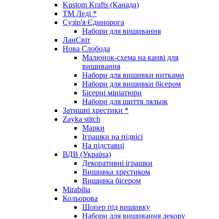
Kustom Krafts (Канада)
ТМ Леді *
Сузір'я Єдинорога
Набори для вишивання
ЛанСвіт
Нова Слобода
Малюнок-схема на канві для
вишивання
Набори для вишивки нитками
Набори для вишивки бісером
Бісерні мініатюри
Набори для шиття ляльок
Затишні хрестики *
Zayka stitch
Марки
Іграшки на підвісі
На підставці
ВДВ (Україна)
Декоративні іграшки
Вишивка хрестиком
Вишивка бісером
Mirabilia
Кольорова
Шопер під вишивку
Набори для вишивання декору