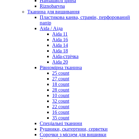
Наніашвілі Ірина
Riznobarvna
Тканина для вишивання
Пластикова канва, страмін, перфорований
папір
Aida / Аіда
Aida 11
Aida 16
Aida 14
Aida 18
Aida-стрічка
Aida 20
Рівномірна тканина
25 count
27 count
18 count
28 count
10 count
32 count
22 count
16 count
35 count
Спеціальні тканини
Рушники, скатертини, серветки
Сорочки з місцем для вишивки