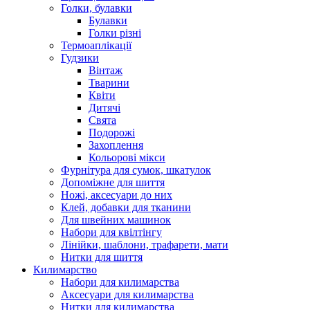
Голки, булавки
Булавки
Голки різні
Термоаплікації
Гудзики
Вінтаж
Тварини
Квіти
Дитячі
Свята
Подорожі
Захоплення
Кольорові мікси
Фурнітура для сумок, шкатулок
Допоміжне для шиття
Ножі, аксесуари до них
Клей, добавки для тканини
Для швейних машинок
Набори для квілтінгу
Лінійки, шаблони, трафарети, мати
Нитки для шиття
Килимарство
Набори для килимарства
Аксесуари для килимарства
Нитки для килимарства