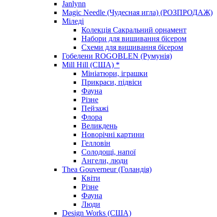
Janlynn
Magic Needle (Чудесная игла) (РОЗПРОДАЖ)
Міледі
Колекція Сакральний орнамент
Набори для вишивання бісером
Схеми для вишивання бісером
Гобелени ROGOBLEN (Румунія)
Mill Hill (США) *
Мініатюри, іграшки
Прикраси, підвіси
Фауна
Різне
Пейзажі
Флора
Великдень
Новорічні картини
Гелловін
Солодощі, напої
Ангели, люди
Thea Gouverneur (Голандія)
Квіти
Різне
Фауна
Люди
Design Works (США)