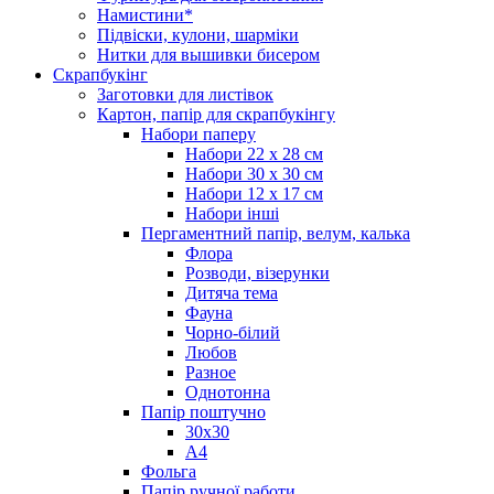
Намистини*
Підвіски, кулони, шарміки
Нитки для вышивки бисером
Скрапбукінг
Заготовки для листівок
Картон, папір для скрапбукінгу
Набори паперу
Набори 22 х 28 см
Набори 30 х 30 см
Набори 12 х 17 см
Набори інші
Пергаментний папір, велум, калька
Флора
Розводи, візерунки
Дитяча тема
Фауна
Чорно-білий
Любов
Разное
Однотонна
Папір поштучно
30х30
А4
Фольга
Папір ручної работи