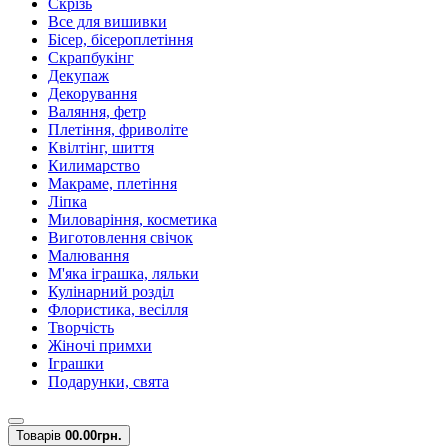
Скрізь
Все для вишивки
Бісер, бісероплетіння
Скрапбукінг
Декупаж
Декорування
Валяння, фетр
Плетіння, фриволіте
Квілтінг, шиття
Килимарство
Макраме, плетіння
Ліпка
Миловаріння, косметика
Виготовлення свічок
Малювання
М'яка іграшка, ляльки
Кулінарний розділ
Флористика, весілля
Творчість
Жіночі примхи
Іграшки
Подарунки, свята
Товарів
0
0.00грн.