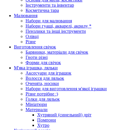
Інструменти та інвентар
Косметична тара
Малювання
Набори для малювання
Набори гуаші, акварелі, акрилу *
Пензлики та інші інструменти
Олівці
Різне
Виготовлення свічок
Барвники, матеріали для свічок
Гноти різні
Форми для свічок
М'яка іграшка, ляльки
Аксесуари для іграшок
Волосся для ляльок
Оченята, носики
Набори для виготовлення м'якої іграшки
Різне потрібне :)
Голки для ляльок
Мініатюри
Материали
Хутряний (синельний) дріт
Помпони
Хутро