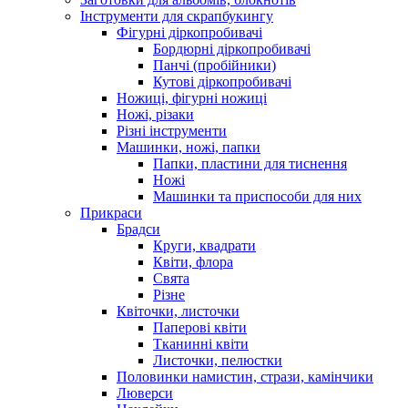
Інструменти для скрапбукингу
Фігурні діркопробивачі
Бордюрні діркопробивачі
Панчі (пробійники)
Кутові діркопробивачі
Ножиці, фігурні ножиці
Ножі, різаки
Різні інструменти
Машинки, ножі, папки
Папки, пластини для тиснення
Ножі
Машинки та приспособи для них
Прикраси
Брадси
Круги, квадрати
Квіти, флора
Свята
Різне
Квіточки, листочки
Паперові квіти
Тканинні квіти
Листочки, пелюстки
Половинки намистин, стрази, камінчики
Люверси