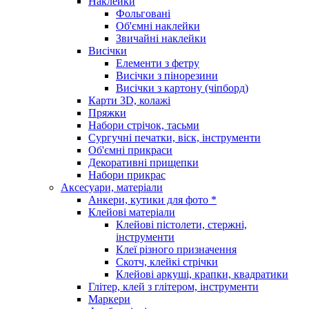
Наклейки
Фольговані
Об'ємні наклейки
Звичайні наклейки
Висічки
Елементи з фетру
Висічки з пінорезини
Висічки з картону (чіпборд)
Карти 3D, колажі
Пряжки
Набори стрічок, тасьми
Сургучні печатки, віск, інструменти
Об'ємні прикраси
Декоративні прищепки
Набори прикрас
Аксесуари, матеріали
Анкери, кутики для фото *
Клейові матеріали
Клейові пістолети, стержні,
інструменти
Клеї різного призначення
Скотч, клейкі стрічки
Клейові аркуші, крапки, квадратики
Глітер, клей з глітером, інструменти
Маркери