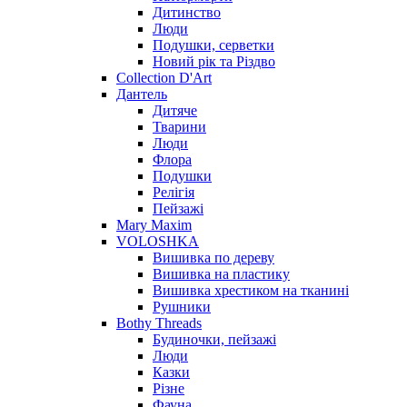
Дитинство
Люди
Подушки, серветки
Новий рік та Різдво
Collection D'Art
Дантель
Дитяче
Тварини
Люди
Флора
Подушки
Релігія
Пейзажі
Mary Maxim
VOLOSHKA
Вишивка по дереву
Вишивка на пластику
Вишивка хрестиком на тканині
Рушники
Bothy Threads
Будиночки, пейзажі
Люди
Казки
Різне
Фауна