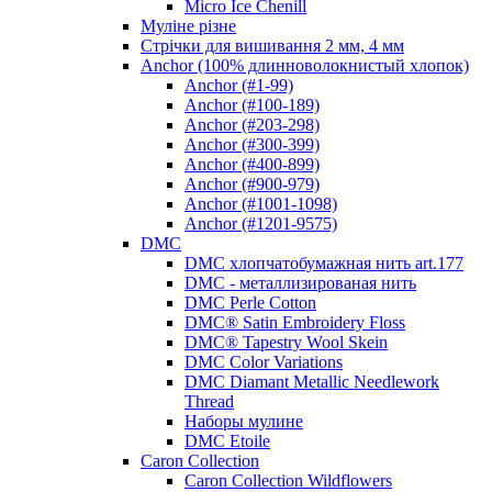
Micro Ice Chenill
Муліне різне
Стрічки для вишивання 2 мм, 4 мм
Anchor (100% длинноволокнистый хлопок)
Anchor (#1-99)
Anchor (#100-189)
Anchor (#203-298)
Anchor (#300-399)
Anchor (#400-899)
Anchor (#900-979)
Anchor (#1001-1098)
Anchor (#1201-9575)
DMC
DMC хлопчатобумажная нить art.177
DMC - металлизированая нить
DMC Perle Cotton
DMC® Satin Embroidery Floss
DMC® Tapestry Wool Skein
DMC Color Variations
DMC Diamant Metallic Needlework
Thread
Наборы мулине
DMC Etoile
Caron Collection
Caron Collection Wildflowers