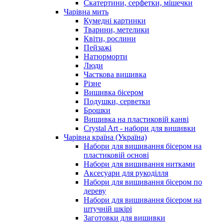
Скатертини, серфетки, мішечки
Чарiвна мить
Кумедні картинки
Тварини, метелики
Квіти, рослини
Пейзажі
Натюрморти
Люди
Часткова вишивка
Різне
Вишивка бісером
Подушки, серветки
Брошки
Вишивка на пластиковій канві
Crystal Art - набори для вишивки
Чарівна країна (Україна)
Набори для вишивання бісером на
пластиковій основі
Набори для вишивання нитками
Аксесуари для рукоділля
Набори для вишивання бісером по
дереву
Набори для вишивання бісером на
штучній шкірі
Заготовки для вишивки