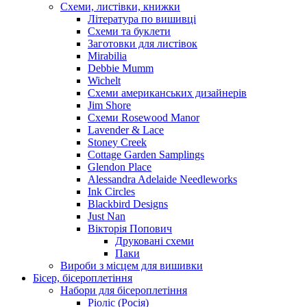
Схеми, листівки, книжки
Література по вишивці
Схеми та буклети
Заготовки для листівок
Mirabilia
Debbie Mumm
Wichelt
Схеми американських дизайнерів
Jim Shore
Cхеми Rosewood Manor
Lavender & Lace
Stoney Creek
Cottage Garden Samplings
Glendon Place
Alessandra Adelaide Needleworks
Ink Circles
Blackbird Designs
Just Nan
Вікторія Попович
Друковані схеми
Паки
Вироби з місцем для вишивки
Бісер, бісероплетіння
Набори для бісероплетіння
Ріоліс (Росія)