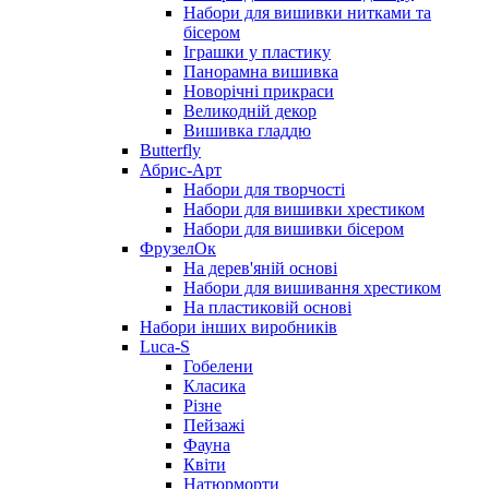
Набори для вишивки нитками та
бісером
Іграшки у пластику
Панорамна вишивка
Новорічні прикраси
Великодній декор
Вишивка гладдю
Butterfly
Абрис-Арт
Набори для творчості
Набори для вишивки хрестиком
Набори для вишивки бісером
ФрузелОк
На дерев'яній основі
Набори для вишивання хрестиком
На пластиковій основі
Набори інших виробників
Luca-S
Гобелени
Класика
Різне
Пейзажі
Фауна
Квіти
Натюрморти