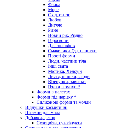
Флора
Море
Схід, етнос
Любов
Дитяче
Різне
Новий рік, Різдво
Гороскопи
Для чоловіків
Смаколики, їда, напитки
Прості форми
Люди, частини тіла
Інші свята
Містика, Хелоуїн
Листя, шишки, ягоди
Візерунки, завитки
Птахи, комахи *
Форми в палетах
Форми під нарізку *
Силіконові форми та молди
Віддушки косметичні
Штампи для мила
Добавки, декор
Сухоцвіти, сухофрукти
Основа для мила, косметики