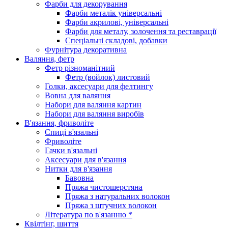
Фарби для декорування
Фарби металік універсальні
Фарби акрилові, універсальні
Фарби для металу, золочення та реставрації
Спеціальні складові, добавки
Фурнітура декоративна
Валяння, фетр
Фетр різноманітний
Фетр (войлок) листовий
Голки, аксесуари для фелтингу
Вовна для валяння
Набори для валяння картин
Набори для валяння виробів
В'язання, фриволіте
Спиці в'язальні
Фриволіте
Гачки в'язальні
Аксесуари для в'язання
Нитки для в'язання
Бавовна
Пряжа чистошерстяна
Пряжа з натуральних волокон
Пряжа з штучних волокон
Література по в'язанню *
Квілтінг, шиття