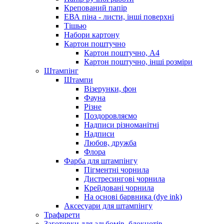
Крепований папір
ЕВА піна - листи, інші поверхні
Тішью
Набори картону
Картон поштучно
Картон поштучно, А4
Картон поштучно, інші розміри
Штампінг
Штампи
Візерунки, фон
Фауна
Різне
Поздоровляємо
Надписи різноманітні
Надписи
Любов, дружба
Флора
Фарба для штампінгу
Пігментні чорнила
Дистресингові чорнила
Крейдовані чорнила
На основі барвника (dye ink)
Аксесуари для штампінгу
Трафарети
Заготовки для альбомів, блокнотів