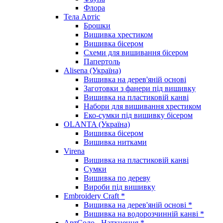
Флора
Тела Артіс
Брошки
Вишивка хрестиком
Вишивка бісером
Схеми для вишивання бісером
Папертоль
Alisena (Україна)
Вишивка на дерев'яній основі
Заготовки з фанери під вишивку
Вишивка на пластиковій канві
Набори для вишивання хрестиком
Еко-сумки під вишивку бісером
OLANTA (Україна)
Вишивка бісером
Вишивка нитками
Virena
Вишивка на пластиковій канві
Сумки
Вишивка по дереву
Вироби під вишивку
Embroidery Craft *
Вишивка на дерев'яній основі *
Вишивка на водорозчинній канві *
АртСоло - Натхнення *