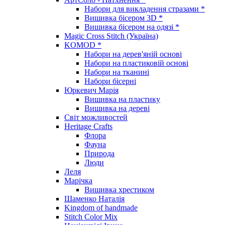
Набори для викладення стразами *
Вишивка бісером 3D *
Вишивка бісером на одязі *
Magic Cross Stitch (Україна)
KOMOD *
Набори на дерев'яній основі
Набори на пластиковій основі
Набори на тканині
Набори бісерні
Юркевич Марія
Вишивка на пластику
Вишивка на дереві
Світ можливостей
Heritage Crafts
Флора
Фауна
Природа
Люди
Леля
Марічка
Вишивка хрестиком
Шаменко Наталія
Kingdom of handmade
Stitch Color Mix