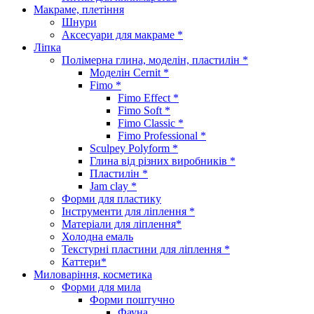
Макраме, плетіння
Шнури
Аксесуари для макраме *
Ліпка
Полімерна глина, моделін, пластилін *
Моделін Cernit *
Fimo *
Fimo Effect *
Fimo Soft *
Fimo Classic *
Fimo Professional *
Sculpey Polyform *
Глина від різних виробників *
Пластилін *
Jam clay *
Форми для пластику
Інструменти для ліплення *
Матеріали для ліплення*
Холодна емаль
Текстурні пластини для ліплення *
Каттери*
Миловаріння, косметика
Форми для мила
Форми поштучно
Фауна