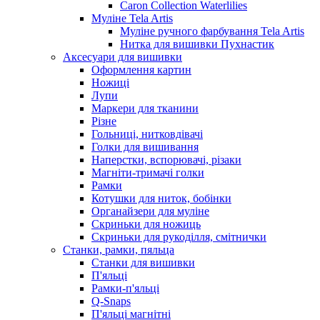
Caron Collection Waterlilies
Муліне Tela Artis
Муліне ручного фарбування Tela Artis
Нитка для вишивки Пухнастик
Аксесуари для вишивки
Оформлення картин
Ножиці
Лупи
Маркери для тканини
Різне
Гольниці, нитковдівачі
Голки для вишивання
Наперстки, вспорювачі, різаки
Магніти-тримачі голки
Рамки
Котушки для ниток, бобінки
Органайзери для муліне
Скриньки для ножиць
Скриньки для рукоділля, смітнички
Станки, рамки, пяльца
Станки для вишивки
П'яльці
Рамки-п'яльці
Q-Snaps
П'яльці магнітні