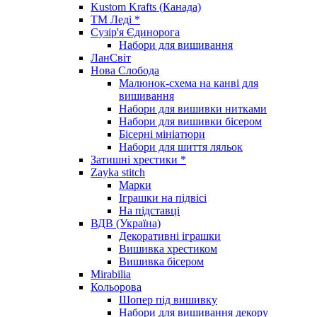
Kustom Krafts (Канада)
ТМ Леді *
Сузір'я Єдинорога
Набори для вишивання
ЛанСвіт
Нова Слобода
Малюнок-схема на канві для
вишивання
Набори для вишивки нитками
Набори для вишивки бісером
Бісерні мініатюри
Набори для шиття ляльок
Затишні хрестики *
Zayka stitch
Марки
Іграшки на підвісі
На підставці
ВДВ (Україна)
Декоративні іграшки
Вишивка хрестиком
Вишивка бісером
Mirabilia
Кольорова
Шопер під вишивку
Набори для вишивання декору