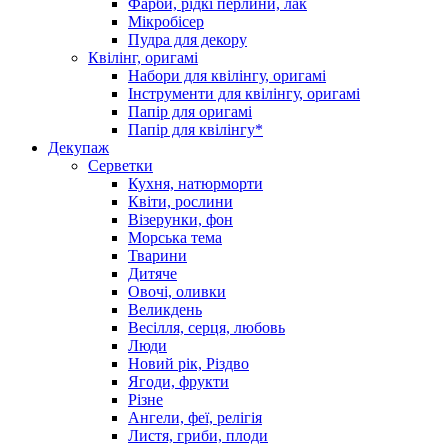
Фарби, рідкі перлини, лак
Мікробісер
Пудра для декору
Квілінг, оригамі
Набори для квілінгу, оригамі
Інструменти для квілінгу, оригамі
Папір для оригамі
Папір для квілінгу*
Декупаж
Серветки
Кухня, натюрморти
Квіти, рослини
Візерунки, фон
Морська тема
Тварини
Дитяче
Овочі, оливки
Великдень
Весілля, серця, любовь
Люди
Новий рік, Різдво
Ягоди, фрукти
Різне
Ангели, феї, релігія
Листя, гриби, плоди