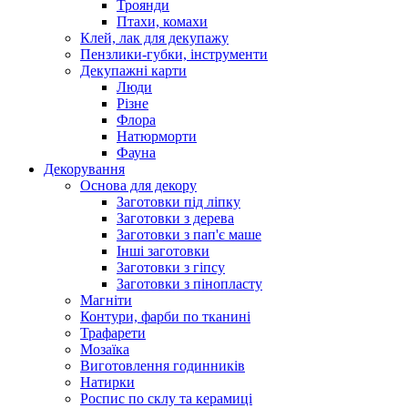
Троянди
Птахи, комахи
Клей, лак для декупажу
Пензлики-губки, інструменти
Декупажні карти
Люди
Різне
Флора
Натюрморти
Фауна
Декорування
Основа для декору
Заготовки під ліпку
Заготовки з дерева
Заготовки з пап'є маше
Інші заготовки
Заготовки з гіпсу
Заготовки з пінопласту
Магніти
Контури, фарби по тканині
Трафарети
Мозаїка
Виготовлення годинників
Натирки
Роспис по склу та керамиці