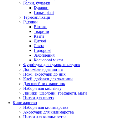
Голки, булавки
Булавки
Голки різні
Термоаплікації
Гудзики
Вінтаж
Тварини
Квіти
Дитячі
Свята
Подорожі
Захоплення
Кольорові мікси
Фурнітура для сумок, шкатулок
Допоміжне для шиття
Ножі, аксесуари до них
Клей, добавки для тканини
Для швейних машинок
Набори для квілтінгу
Лінійки, шаблони, трафарети, мати
Нитки для шиття
Килимарство
Набори для килимарства
Аксесуари для килимарства
Нитки для килимарства