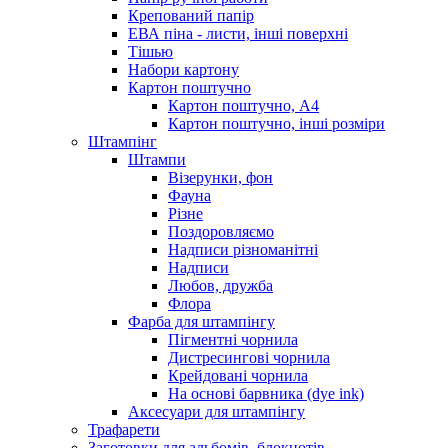
Крепований папір
ЕВА піна - листи, інші поверхні
Тішью
Набори картону
Картон поштучно
Картон поштучно, А4
Картон поштучно, інші розміри
Штампінг
Штампи
Візерунки, фон
Фауна
Різне
Поздоровляємо
Надписи різноманітні
Надписи
Любов, дружба
Флора
Фарба для штампінгу
Пігментні чорнила
Дистресингові чорнила
Крейдовані чорнила
На основі барвника (dye ink)
Аксесуари для штампінгу
Трафарети
Заготовки для альбомів, блокнотів