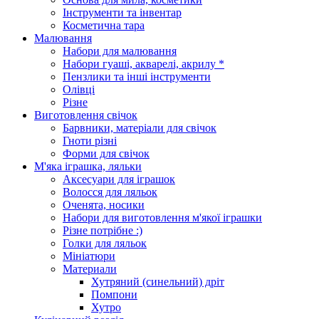
Інструменти та інвентар
Косметична тара
Малювання
Набори для малювання
Набори гуаші, акварелі, акрилу *
Пензлики та інші інструменти
Олівці
Різне
Виготовлення свічок
Барвники, матеріали для свічок
Гноти різні
Форми для свічок
М'яка іграшка, ляльки
Аксесуари для іграшок
Волосся для ляльок
Оченята, носики
Набори для виготовлення м'якої іграшки
Різне потрібне :)
Голки для ляльок
Мініатюри
Материали
Хутряний (синельний) дріт
Помпони
Хутро