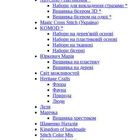
Набори для викладення стразами *
Вишивка бісером 3D *
Вишивка бісером на одязі *
Magic Cross Stitch (Україна)
KOMOD *
Набори на дерев'яній основі
Набори на пластиковій основі
Набори на тканині
Набори бісерні
Юркевич Марія
Вишивка на пластику
Вишивка на дереві
Світ можливостей
Heritage Crafts
Флора
Фауна
Природа
Люди
Леля
Марічка
Вишивка хрестиком
Шаменко Наталія
Kingdom of handmade
Stitch Color Mix