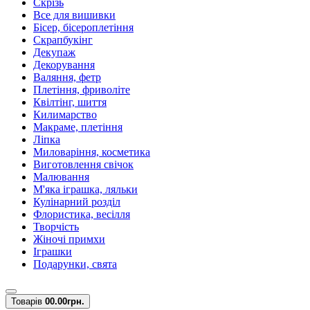
Скрізь
Все для вишивки
Бісер, бісероплетіння
Скрапбукінг
Декупаж
Декорування
Валяння, фетр
Плетіння, фриволіте
Квілтінг, шиття
Килимарство
Макраме, плетіння
Ліпка
Миловаріння, косметика
Виготовлення свічок
Малювання
М'яка іграшка, ляльки
Кулінарний розділ
Флористика, весілля
Творчість
Жіночі примхи
Іграшки
Подарунки, свята
Товарів
0
0.00грн.