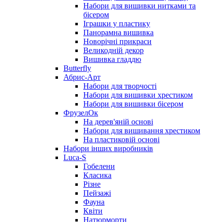
Набори для вишивки нитками та
бісером
Іграшки у пластику
Панорамна вишивка
Новорічні прикраси
Великодній декор
Вишивка гладдю
Butterfly
Абрис-Арт
Набори для творчості
Набори для вишивки хрестиком
Набори для вишивки бісером
ФрузелОк
На дерев'яній основі
Набори для вишивання хрестиком
На пластиковій основі
Набори інших виробників
Luca-S
Гобелени
Класика
Різне
Пейзажі
Фауна
Квіти
Натюрморти