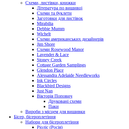
Схеми, листівки, книжки
Література по вишивці
Схеми та буклети
Заготовки для листівок
Mirabilia
Debbie Mumm
Wichelt
Схеми американських дизайнерів
Jim Shore
Cхеми Rosewood Manor
Lavender & Lace
Stoney Creek
Cottage Garden Samplings
Glendon Place
Alessandra Adelaide Needleworks
Ink Circles
Blackbird Designs
Just Nan
Вікторія Попович
Друковані схеми
Паки
Вироби з місцем для вишивки
Бісер, бісероплетіння
Набори для бісероплетіння
Ріоліс (Росія)