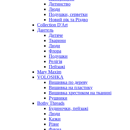
Дитинство
Люди
Подушки, серветки
Новий рік та Різдво
Collection D'Art
Дантель
Дитяче
Тварини
Люди
Флора
Подушки
Релігія
Пейзажі
Mary Maxim
VOLOSHKA
Вишивка по дереву
Вишивка на пластику
Вишивка хрестиком на тканині
Рушники
Bothy Threads
Будиночки, пейзажі
Люди
Казки
Різне
Фауна