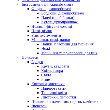
Інструменти для скрапбукингу
Фігурні діркопробивачі
Бордюрні діркопробивачі
Панчі (пробійники)
Кутові діркопробивачі
Ножиці, фігурні ножиці
Ножі, різаки
Різні інструменти
Машинки, ножі, папки
Папки, пластини для тиснення
Ножі
Машинки та приспособи для них
Прикраси
Брадси
Круги, квадрати
Квіти, флора
Свята
Різне
Квіточки, листочки
Паперові квіти
Тканинні квіти
Листочки, пелюстки
Половинки намистин, стрази, камінчики
Люверси