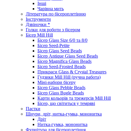
Інші
Чарівна мить
Література по бісероплетінню
Інструменти
Дзвіночки *
Голки для роботи з бісером
Бісер Mill Hill
Бісер Glass Size 6/0 та 8/0
Бісер Seed-Petite
Бісер Glass Seed Beads
Бісер Antique Glass Seed Beads
Бісер Magnifica Glass Beads
Бісер Seed-Frosted Beads
Прикраси Glass & Crystal Treasures
Гудзики Mill Hill (ручна работа)
Міні-набори бісеру
Бісер Glass Pebble Beads
Бісер Glass Bugle Beads
Карти кольорів та трежерсів Mill Hill
Бісер, що світиться у темряві
Паєтки
Шнури, дріт, нитка-гумка, мононитка
Дріт
Нитка-гумка, мононитка
Фурнітура для бісероплетіння