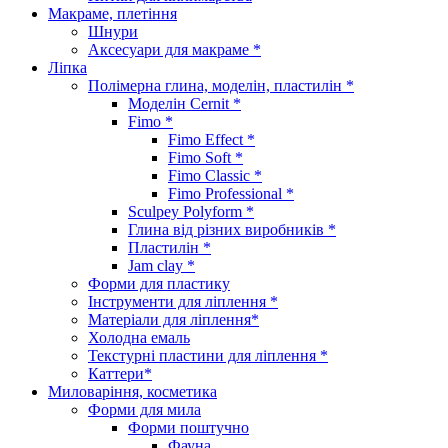
Макраме, плетіння
Шнури
Аксесуари для макраме *
Ліпка
Полімерна глина, моделін, пластилін *
Моделін Cernit *
Fimo *
Fimo Effect *
Fimo Soft *
Fimo Classic *
Fimo Professional *
Sculpey Polyform *
Глина від різних виробників *
Пластилін *
Jam clay *
Форми для пластику
Інструменти для ліплення *
Матеріали для ліплення*
Холодна емаль
Текстурні пластини для ліплення *
Каттери*
Миловаріння, косметика
Форми для мила
Форми поштучно
Фауна