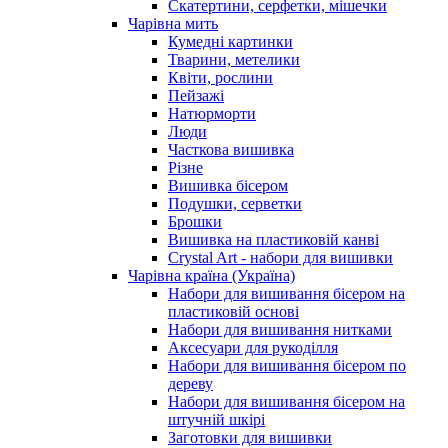
Скатертини, серфетки, мішечки
Чарiвна мить
Кумедні картинки
Тварини, метелики
Квіти, рослини
Пейзажі
Натюрморти
Люди
Часткова вишивка
Різне
Вишивка бісером
Подушки, серветки
Брошки
Вишивка на пластиковій канві
Crystal Art - набори для вишивки
Чарівна країна (Україна)
Набори для вишивання бісером на
пластиковій основі
Набори для вишивання нитками
Аксесуари для рукоділля
Набори для вишивання бісером по
дереву
Набори для вишивання бісером на
штучній шкірі
Заготовки для вишивки