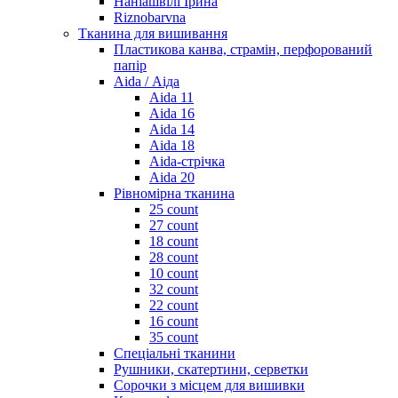
Наніашвілі Ірина
Riznobarvna
Тканина для вишивання
Пластикова канва, страмін, перфорований
папір
Aida / Аіда
Aida 11
Aida 16
Aida 14
Aida 18
Aida-стрічка
Aida 20
Рівномірна тканина
25 count
27 count
18 count
28 count
10 count
32 count
22 count
16 count
35 count
Спеціальні тканини
Рушники, скатертини, серветки
Сорочки з місцем для вишивки