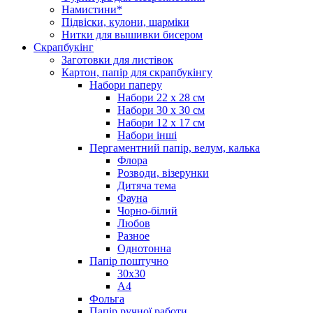
Намистини*
Підвіски, кулони, шарміки
Нитки для вышивки бисером
Скрапбукінг
Заготовки для листівок
Картон, папір для скрапбукінгу
Набори паперу
Набори 22 х 28 см
Набори 30 х 30 см
Набори 12 х 17 см
Набори інші
Пергаментний папір, велум, калька
Флора
Розводи, візерунки
Дитяча тема
Фауна
Чорно-білий
Любов
Разное
Однотонна
Папір поштучно
30х30
А4
Фольга
Папір ручної работи