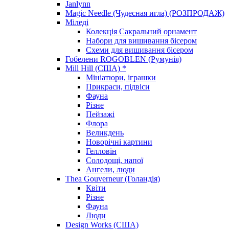
Janlynn
Magic Needle (Чудесная игла) (РОЗПРОДАЖ)
Міледі
Колекція Сакральний орнамент
Набори для вишивання бісером
Схеми для вишивання бісером
Гобелени ROGOBLEN (Румунія)
Mill Hill (США) *
Мініатюри, іграшки
Прикраси, підвіси
Фауна
Різне
Пейзажі
Флора
Великдень
Новорічні картини
Гелловін
Солодощі, напої
Ангели, люди
Thea Gouverneur (Голандія)
Квіти
Різне
Фауна
Люди
Design Works (США)