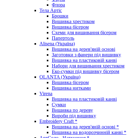
Флора
Тела Артіс
Брошки
Вишивка хрестиком
Вишивка бісером
Схеми для вишивання бісером
Папертоль
Alisena (Україна)
Вишивка на дерев'яній основі
Заготовки з фанери під вишивку
Вишивка на пластиковій канві
Набори для вишивання хрестиком
Еко-сумки під вишивку бісером
OLANTA (Україна)
Вишивка бісером
Вишивка нитками
Virena
Вишивка на пластиковій канві
Сумки
Вишивка по дереву
Вироби під вишивку
Embroidery Craft *
Вишивка на дерев'яній основі *
Вишивка на водорозчинній канві *
АртСоло - Натхнення *