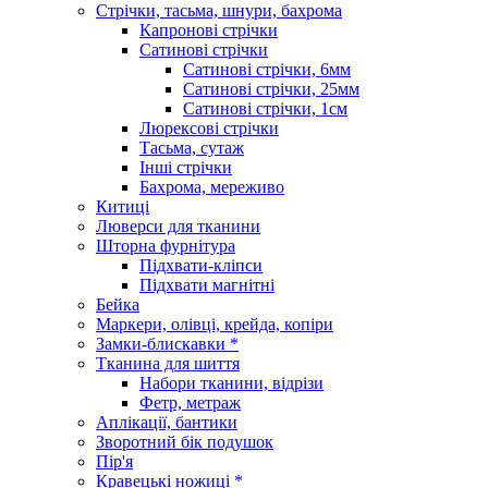
Стрічки, тасьма, шнури, бахрома
Капронові стрічки
Сатинові стрічки
Сатинові стрічки, 6мм
Сатинові стрічки, 25мм
Сатинові стрічки, 1см
Люрексові стрічки
Тасьма, сутаж
Інші стрічки
Бахрома, мереживо
Китиці
Люверси для тканини
Шторна фурнітура
Підхвати-кліпси
Підхвати магнітні
Бейка
Маркери, олівці, крейда, копіри
Замки-блискавки *
Тканина для шиття
Набори тканини, відрізи
Фетр, метраж
Аплікації, бантики
Зворотний бік подушок
Пір'я
Кравецькі ножиці *