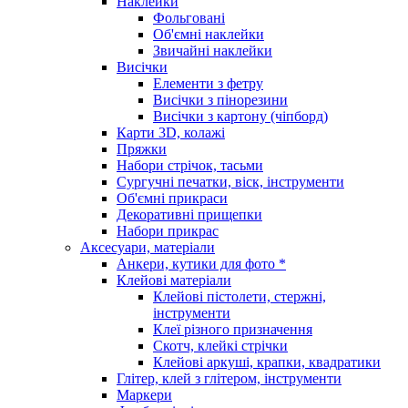
Наклейки
Фольговані
Об'ємні наклейки
Звичайні наклейки
Висічки
Елементи з фетру
Висічки з пінорезини
Висічки з картону (чіпборд)
Карти 3D, колажі
Пряжки
Набори стрічок, тасьми
Сургучні печатки, віск, інструменти
Об'ємні прикраси
Декоративні прищепки
Набори прикрас
Аксесуари, матеріали
Анкери, кутики для фото *
Клейові матеріали
Клейові пістолети, стержні,
інструменти
Клеї різного призначення
Скотч, клейкі стрічки
Клейові аркуші, крапки, квадратики
Глітер, клей з глітером, інструменти
Маркери