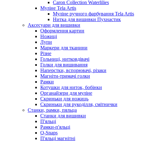
Caron Collection Waterlilies
Муліне Tela Artis
Муліне ручного фарбування Tela Artis
Нитка для вишивки Пухнастик
Аксесуари для вишивки
Оформлення картин
Ножиці
Лупи
Маркери для тканини
Різне
Гольниці, нитковдівачі
Голки для вишивання
Наперстки, вспорювачі, різаки
Магніти-тримачі голки
Рамки
Котушки для ниток, бобінки
Органайзери для муліне
Скриньки для ножиць
Скриньки для рукоділля, смітнички
Станки, рамки, пяльца
Станки для вишивки
П'яльці
Рамки-п'яльці
Q-Snaps
П'яльці магнітні