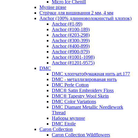
Micro Ice Chenill
Муліне різне
Стрічки для вишивання 2 мм, 4 мм
Anchor (100% длинноволокнистый хлопок)
Anchor (#1-99)
Anchor (#100-189)
Anchor (#203-298)
Anchor (#300-399)
Anchor (#400-899)
Anchor (#900-979)
Anchor (#1001-1098)
Anchor (#1201-9575)
DMC
DMC хлопчатобумажная нить art.177
DMC - металлизированая нить
DMC Perle Cotton
DMC® Satin Embroidery Floss
DMC® Tapestry Wool Skein
DMC Color Variations
DMC Diamant Metallic Needlework
Thread
Наборы мулине
DMC Etoile
Caron Collection
Caron Collection Wildflowers