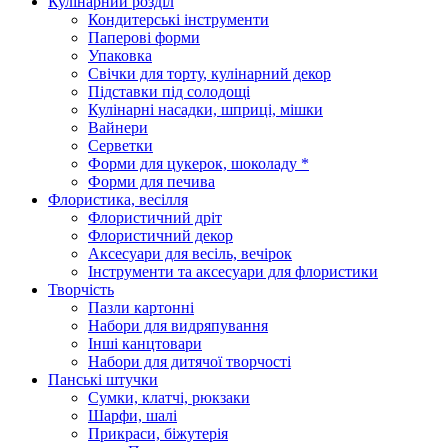
Кулінарний розділ
Кондитерські інструменти
Паперові форми
Упаковка
Свічки для торту, кулінарний декор
Підставки під солодощі
Кулінарні насадки, шприці, мішки
Вайнери
Серветки
Форми для цукерок, шоколаду *
Форми для печива
Флористика, весілля
Флористичний дріт
Флористичний декор
Аксесуари для весіль, вечірок
Інструменти та аксесуари для флористики
Творчість
Пазли картонні
Набори для видряпування
Інші канцтовари
Набори для дитячої творчості
Панські штучки
Сумки, клатчі, рюкзаки
Шарфи, шалі
Прикраси, біжутерія