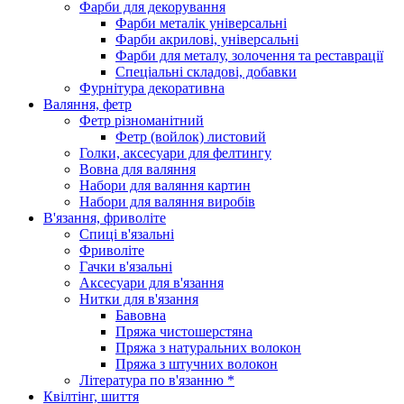
Фарби для декорування
Фарби металік універсальні
Фарби акрилові, універсальні
Фарби для металу, золочення та реставрації
Спеціальні складові, добавки
Фурнітура декоративна
Валяння, фетр
Фетр різноманітний
Фетр (войлок) листовий
Голки, аксесуари для фелтингу
Вовна для валяння
Набори для валяння картин
Набори для валяння виробів
В'язання, фриволіте
Спиці в'язальні
Фриволіте
Гачки в'язальні
Аксесуари для в'язання
Нитки для в'язання
Бавовна
Пряжа чистошерстяна
Пряжа з натуральних волокон
Пряжа з штучних волокон
Література по в'язанню *
Квілтінг, шиття