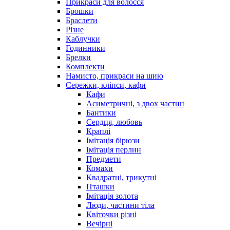
Прикраси для волосся
Брошки
Браслети
Різне
Каблучки
Годинники
Брелки
Комплекти
Намисто, прикраси на шию
Сережки, кліпси, кафи
Кафи
Асиметричні, з двох частин
Бантики
Сердця, любовь
Краплі
Імітація бірюзи
Імітація перлин
Предмети
Комахи
Квадратні, трикутні
Пташки
Імітація золота
Люди, частини тіла
Квіточки різні
Вечірні