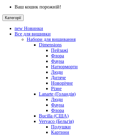
Ваш кошик порожній!
Категорії
new
Новинки
Все для вишивки
Набори для вишивання
Dimensions
Пейзажі
Флора
Фауна
Натюрморти
Люди
Дитяче
Новорічне
Різне
Lanarte (Голандія)
Люди
Фауна
Флора
Bucilla (США)
Vervaco (Бельгія)
Подушки
Картини