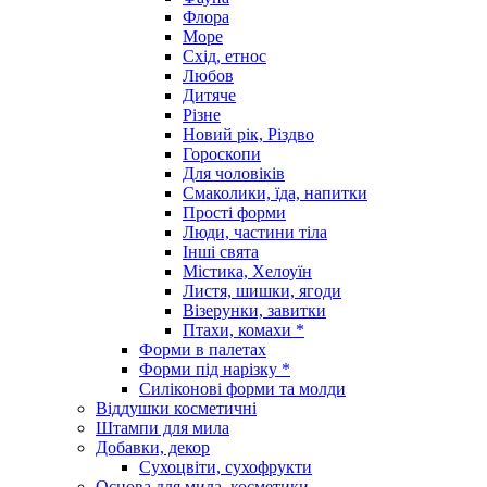
Флора
Море
Схід, етнос
Любов
Дитяче
Різне
Новий рік, Різдво
Гороскопи
Для чоловіків
Смаколики, їда, напитки
Прості форми
Люди, частини тіла
Інші свята
Містика, Хелоуїн
Листя, шишки, ягоди
Візерунки, завитки
Птахи, комахи *
Форми в палетах
Форми під нарізку *
Силіконові форми та молди
Віддушки косметичні
Штампи для мила
Добавки, декор
Сухоцвіти, сухофрукти
Основа для мила, косметики