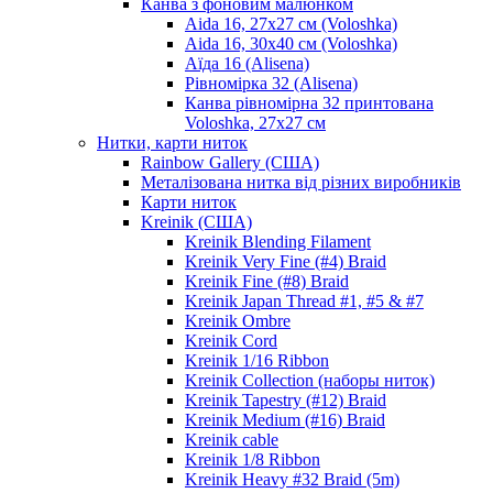
Канва з фоновим малюнком
Aida 16, 27х27 см (Voloshka)
Aida 16, 30х40 см (Voloshka)
Аїда 16 (Alisena)
Рівномірка 32 (Alisena)
Канва рівномірна 32 принтована
Voloshka, 27х27 см
Нитки, карти ниток
Rainbow Gallery (США)
Металізована нитка від різних виробників
Карти ниток
Kreinik (США)
Kreinik Blending Filament
Kreinik Very Fine (#4) Braid
Kreinik Fine (#8) Braid
Kreinik Japan Thread #1, #5 & #7
Kreinik Ombre
Kreinik Cord
Kreinik 1/16 Ribbon
Kreinik Collection (наборы ниток)
Kreinik Tapestry (#12) Braid
Kreinik Medium (#16) Braid
Kreinik cable
Kreinik 1/8 Ribbon
Kreinik Heavy #32 Braid (5m)