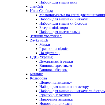
Набори для вишивання
ЛанСвіт
Нова Слобода
Малюнок-схема на канві для вишивання
Набори для вишивки нитками
Набори для вишивки бісером
Бісерні мініатюри
Набори для шиття ляльок
Затишні хрестики *
Zayka stitch
Марки
Іграшки на підвісі
На підставці
ВДВ (Україна)
Декоративні іграшки
Вишивка хрестиком
Вишивка бісером
Mirabilia
Кольорова
Шопер під вишивку
Набори для вишивання декору
Набори для вишивки нитками та бісеро
Іграшки у пластику
Панорамна вишивка
Новорічні прикраси