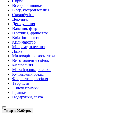
Скрізь
Все для вишивки
Бісер, бісероплетіння
Скрапбукінг
Декупаж
Декорування
Валяння, фетр
Плетіння, фриволіте
Квілтінг, шиття
Килимарство
Макраме, плетіння
Ліпка
Миловаріння, косметика
Виготовлення свічок
Малювання
М'яка іграшка, ляльки
Кулінарний розділ
Флористика, весілля
Творчість
Жіночі примхи
Іграшки
Подарунки, свята
Товарів
0
0.00грн.