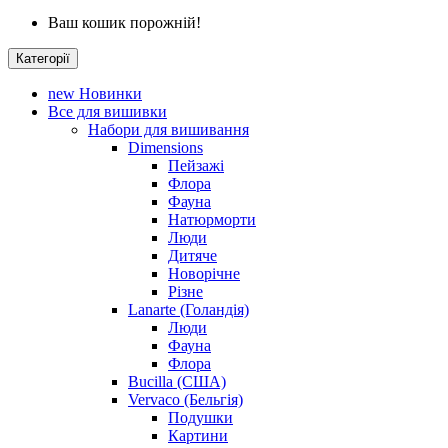
Ваш кошик порожній!
Категорії
new
Новинки
Все для вишивки
Набори для вишивання
Dimensions
Пейзажі
Флора
Фауна
Натюрморти
Люди
Дитяче
Новорічне
Різне
Lanarte (Голандія)
Люди
Фауна
Флора
Bucilla (США)
Vervaco (Бельгія)
Подушки
Картини