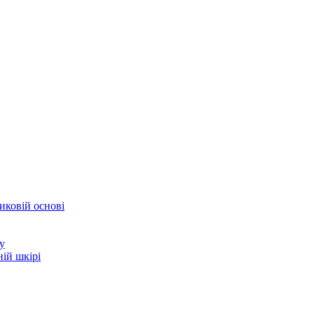
иковій основі
у
ій шкірі