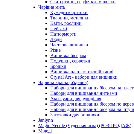
Скатертини, серфетки, мішечки
Чарiвна мить
Кумедні картинки
Тварини, метелики
Квіти, рослини
Пейзажі
Натюрморти
Люди
Часткова вишивка
Різне
Вишивка бісером
Подушки, серветки
Брошки
Вишивка на пластиковій канві
Crystal Art - набори для вишивки
Чарівна країна (Україна)
Набори для вишивання бісером на пласт
Набори для вишивання нитками
Аксесуари для рукоділля
Набори для вишивання бісером по дерев
Набори для вишивання бісером на штучн
Заготовки для вишивки
Janlynn
Magic Needle (Чудесная игла) (РОЗПРОДАЖ)
Міледі