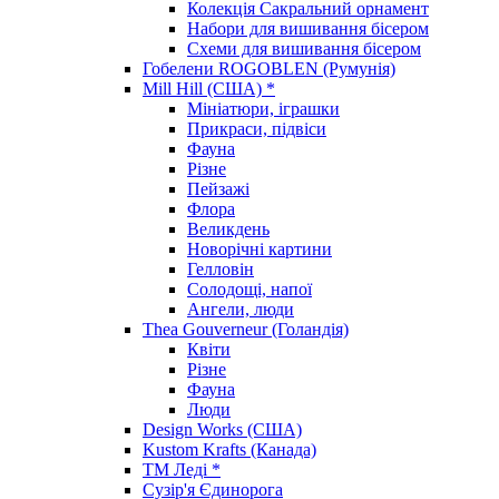
Колекція Сакральний орнамент
Набори для вишивання бісером
Схеми для вишивання бісером
Гобелени ROGOBLEN (Румунія)
Mill Hill (США) *
Мініатюри, іграшки
Прикраси, підвіси
Фауна
Різне
Пейзажі
Флора
Великдень
Новорічні картини
Гелловін
Солодощі, напої
Ангели, люди
Thea Gouverneur (Голандія)
Квіти
Різне
Фауна
Люди
Design Works (США)
Kustom Krafts (Канада)
ТМ Леді *
Сузір'я Єдинорога