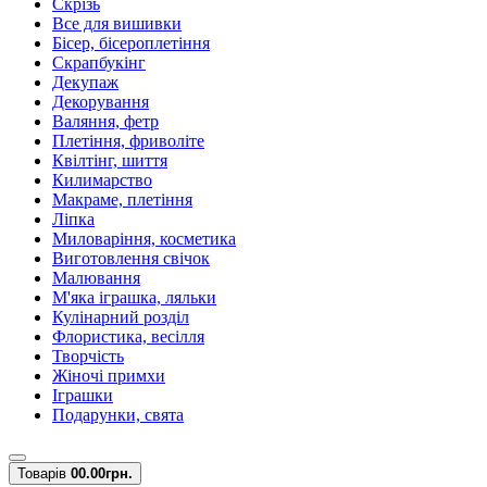
Скрізь
Все для вишивки
Бісер, бісероплетіння
Скрапбукінг
Декупаж
Декорування
Валяння, фетр
Плетіння, фриволіте
Квілтінг, шиття
Килимарство
Макраме, плетіння
Ліпка
Миловаріння, косметика
Виготовлення свічок
Малювання
М'яка іграшка, ляльки
Кулінарний розділ
Флористика, весілля
Творчість
Жіночі примхи
Іграшки
Подарунки, свята
Товарів
0
0.00грн.