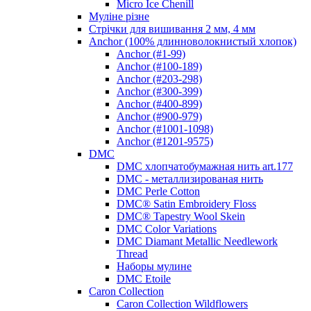
Micro Ice Chenill
Муліне різне
Стрічки для вишивання 2 мм, 4 мм
Anchor (100% длинноволокнистый хлопок)
Anchor (#1-99)
Anchor (#100-189)
Anchor (#203-298)
Anchor (#300-399)
Anchor (#400-899)
Anchor (#900-979)
Anchor (#1001-1098)
Anchor (#1201-9575)
DMC
DMC хлопчатобумажная нить art.177
DMC - металлизированая нить
DMC Perle Cotton
DMC® Satin Embroidery Floss
DMC® Tapestry Wool Skein
DMC Color Variations
DMC Diamant Metallic Needlework
Thread
Наборы мулине
DMC Etoile
Caron Collection
Caron Collection Wildflowers