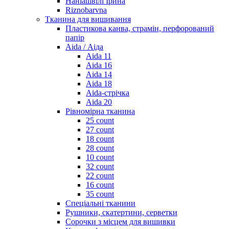
Наніашвілі Ірина
Riznobarvna
Тканина для вишивання
Пластикова канва, страмін, перфорований
папір
Aida / Аіда
Aida 11
Aida 16
Aida 14
Aida 18
Aida-стрічка
Aida 20
Рівномірна тканина
25 count
27 count
18 count
28 count
10 count
32 count
22 count
16 count
35 count
Спеціальні тканини
Рушники, скатертини, серветки
Сорочки з місцем для вишивки