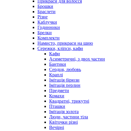
Прикраси для волосся
Брошки
Браслети
Різне
Каблучки
Годинники
Брелки
Комплекти
Намисто, прикраси на шию
Сережки, кліпси, кафи
Кафи
Асиметричні, з двох частин
Бантики
Сердця, любовь
Краплі
Імітація бірюзи
Імітація перлин
Предмети
Комахи
Квадратні, трикутні
Пташки
Імітація золота
Люди, частини тіла
Квіточки різні
Вечірні