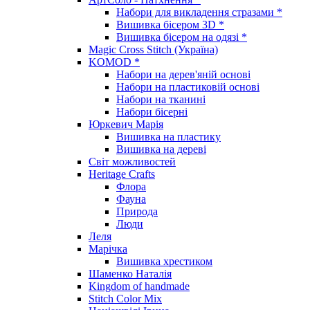
Набори для викладення стразами *
Вишивка бісером 3D *
Вишивка бісером на одязі *
Magic Cross Stitch (Україна)
KOMOD *
Набори на дерев'яній основі
Набори на пластиковій основі
Набори на тканині
Набори бісерні
Юркевич Марія
Вишивка на пластику
Вишивка на дереві
Світ можливостей
Heritage Crafts
Флора
Фауна
Природа
Люди
Леля
Марічка
Вишивка хрестиком
Шаменко Наталія
Kingdom of handmade
Stitch Color Mix