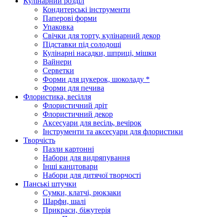
Кулінарний розділ
Кондитерські інструменти
Паперові форми
Упаковка
Свічки для торту, кулінарний декор
Підставки під солодощі
Кулінарні насадки, шприці, мішки
Вайнери
Серветки
Форми для цукерок, шоколаду *
Форми для печива
Флористика, весілля
Флористичний дріт
Флористичний декор
Аксесуари для весіль, вечірок
Інструменти та аксесуари для флористики
Творчість
Пазли картонні
Набори для видряпування
Інші канцтовари
Набори для дитячої творчості
Панські штучки
Сумки, клатчі, рюкзаки
Шарфи, шалі
Прикраси, біжутерія