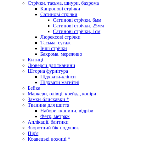
Стрічки, тасьма, шнури, бахрома
Капронові стрічки
Сатинові стрічки
Сатинові стрічки, 6мм
Сатинові стрічки, 25мм
Сатинові стрічки, 1см
Люрексові стрічки
Тасьма, сутаж
Інші стрічки
Бахрома, мереживо
Китиці
Люверси для тканини
Шторна фурнітура
Підхвати-кліпси
Підхвати магнітні
Бейка
Маркери, олівці, крейда, копіри
Замки-блискавки *
Тканина для шиття
Набори тканини, відрізи
Фетр, метраж
Аплікації, бантики
Зворотний бік подушок
Пір'я
Кравецькі ножиці *