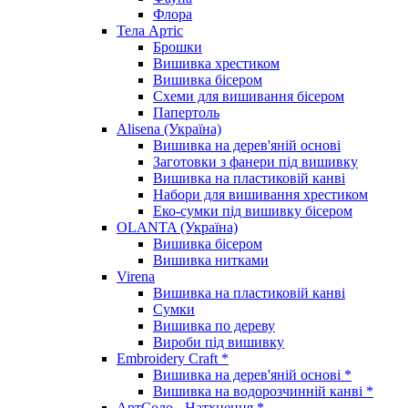
Флора
Тела Артіс
Брошки
Вишивка хрестиком
Вишивка бісером
Схеми для вишивання бісером
Папертоль
Alisena (Україна)
Вишивка на дерев'яній основі
Заготовки з фанери під вишивку
Вишивка на пластиковій канві
Набори для вишивання хрестиком
Еко-сумки під вишивку бісером
OLANTA (Україна)
Вишивка бісером
Вишивка нитками
Virena
Вишивка на пластиковій канві
Сумки
Вишивка по дереву
Вироби під вишивку
Embroidery Craft *
Вишивка на дерев'яній основі *
Вишивка на водорозчинній канві *
АртСоло - Натхнення *