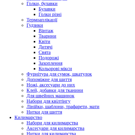
Голки, булавки
Булавки
Голки різні
Термоаплікації
Гудзики
Вінтаж
Тварини
Квіти
Дитячі
Свята
Подорожі
Захоплення
Кольорові мікси
Фурнітура для сумок, шкатулок
Допоміжне для шиття
Ножі, аксесуари до них
Клей, добавки для тканини
Для швейних машинок
Набори для квілтінгу
Лінійки, шаблони, трафарети, мати
Нитки для шиття
Килимарство
Набори для килимарства
Аксесуари для килимарства
Нитки для килимарства