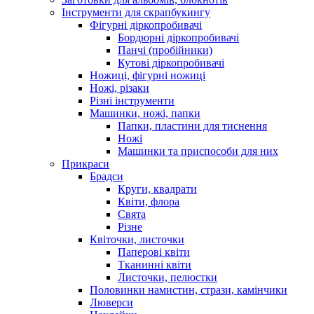
Інструменти для скрапбукингу
Фігурні діркопробивачі
Бордюрні діркопробивачі
Панчі (пробійники)
Кутові діркопробивачі
Ножиці, фігурні ножиці
Ножі, різаки
Різні інструменти
Машинки, ножі, папки
Папки, пластини для тиснення
Ножі
Машинки та приспособи для них
Прикраси
Брадси
Круги, квадрати
Квіти, флора
Свята
Різне
Квіточки, листочки
Паперові квіти
Тканинні квіти
Листочки, пелюстки
Половинки намистин, стрази, камінчики
Люверси