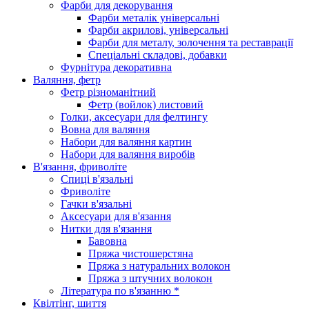
Фарби для декорування
Фарби металік універсальні
Фарби акрилові, універсальні
Фарби для металу, золочення та реставрації
Спеціальні складові, добавки
Фурнітура декоративна
Валяння, фетр
Фетр різноманітний
Фетр (войлок) листовий
Голки, аксесуари для фелтингу
Вовна для валяння
Набори для валяння картин
Набори для валяння виробів
В'язання, фриволіте
Спиці в'язальні
Фриволіте
Гачки в'язальні
Аксесуари для в'язання
Нитки для в'язання
Бавовна
Пряжа чистошерстяна
Пряжа з натуральних волокон
Пряжа з штучних волокон
Література по в'язанню *
Квілтінг, шиття