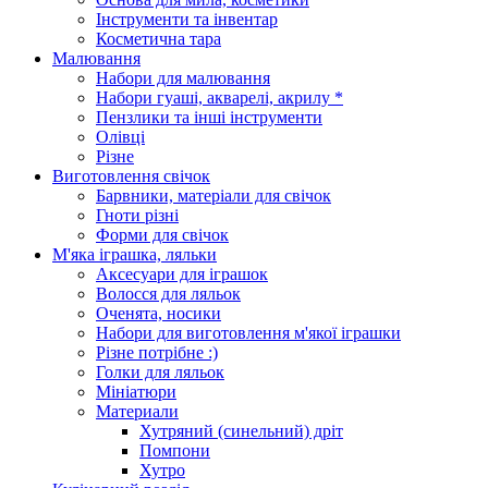
Інструменти та інвентар
Косметична тара
Малювання
Набори для малювання
Набори гуаші, акварелі, акрилу *
Пензлики та інші інструменти
Олівці
Різне
Виготовлення свічок
Барвники, матеріали для свічок
Гноти різні
Форми для свічок
М'яка іграшка, ляльки
Аксесуари для іграшок
Волосся для ляльок
Оченята, носики
Набори для виготовлення м'якої іграшки
Різне потрібне :)
Голки для ляльок
Мініатюри
Материали
Хутряний (синельний) дріт
Помпони
Хутро