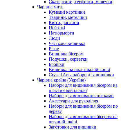
Скатертини, серфетки, мішечки
Чарiвна мить
Кумедні картинки
Тварини, метелики
Квіти, рослини
Пейзажі
Натюрморти
Люди
Часткова вишивка
Різне
Вишивка бісером
Подушки, серветки
Брошки
Вишивка на пластиковій канві
Crystal Art - набори для вишивки
Чарівна країна (Україна)
Набори для вишивання бісером на
пластиковій основі
Набори для вишивання нитками
Аксесуари для рукоділля
Набори для вишивання бісером по
дереву
Набори для вишивання бісером на
штучній шкірі
Заготовки для вишивки