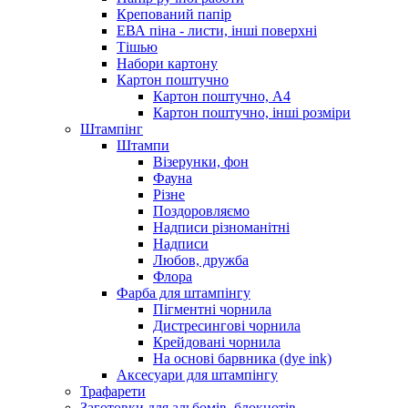
Крепований папір
ЕВА піна - листи, інші поверхні
Тішью
Набори картону
Картон поштучно
Картон поштучно, А4
Картон поштучно, інші розміри
Штампінг
Штампи
Візерунки, фон
Фауна
Різне
Поздоровляємо
Надписи різноманітні
Надписи
Любов, дружба
Флора
Фарба для штампінгу
Пігментні чорнила
Дистресингові чорнила
Крейдовані чорнила
На основі барвника (dye ink)
Аксесуари для штампінгу
Трафарети
Заготовки для альбомів, блокнотів