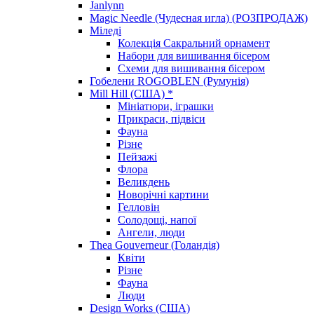
Janlynn
Magic Needle (Чудесная игла) (РОЗПРОДАЖ)
Міледі
Колекція Сакральний орнамент
Набори для вишивання бісером
Схеми для вишивання бісером
Гобелени ROGOBLEN (Румунія)
Mill Hill (США) *
Мініатюри, іграшки
Прикраси, підвіси
Фауна
Різне
Пейзажі
Флора
Великдень
Новорічні картини
Гелловін
Солодощі, напої
Ангели, люди
Thea Gouverneur (Голандія)
Квіти
Різне
Фауна
Люди
Design Works (США)