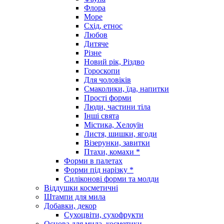
Флора
Море
Схід, етнос
Любов
Дитяче
Різне
Новий рік, Різдво
Гороскопи
Для чоловіків
Смаколики, їда, напитки
Прості форми
Люди, частини тіла
Інші свята
Містика, Хелоуїн
Листя, шишки, ягоди
Візерунки, завитки
Птахи, комахи *
Форми в палетах
Форми під нарізку *
Силіконові форми та молди
Віддушки косметичні
Штампи для мила
Добавки, декор
Сухоцвіти, сухофрукти
Основа для мила, косметики