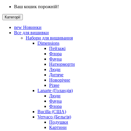
Ваш кошик порожній!
Категорії
new
Новинки
Все для вишивки
Набори для вишивання
Dimensions
Пейзажі
Флора
Фауна
Натюрморти
Люди
Дитяче
Новорічне
Різне
Lanarte (Голандія)
Люди
Фауна
Флора
Bucilla (США)
Vervaco (Бельгія)
Подушки
Картини