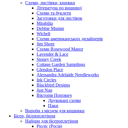
Схеми, листівки, книжки
Література по вишивці
Схеми та буклети
Заготовки для листівок
Mirabilia
Debbie Mumm
Wichelt
Схеми американських дизайнерів
Jim Shore
Cхеми Rosewood Manor
Lavender & Lace
Stoney Creek
Cottage Garden Samplings
Glendon Place
Alessandra Adelaide Needleworks
Ink Circles
Blackbird Designs
Just Nan
Вікторія Попович
Друковані схеми
Паки
Вироби з місцем для вишивки
Бісер, бісероплетіння
Набори для бісероплетіння
Ріоліс (Росія)