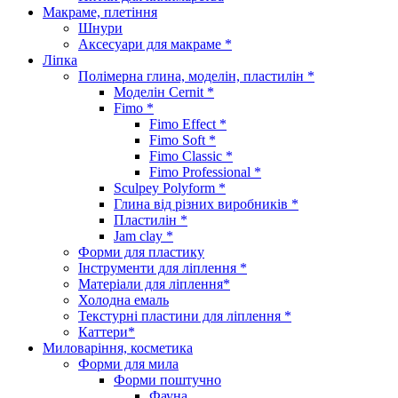
Макраме, плетіння
Шнури
Аксесуари для макраме *
Ліпка
Полімерна глина, моделін, пластилін *
Моделін Cernit *
Fimo *
Fimo Effect *
Fimo Soft *
Fimo Classic *
Fimo Professional *
Sculpey Polyform *
Глина від різних виробників *
Пластилін *
Jam clay *
Форми для пластику
Інструменти для ліплення *
Матеріали для ліплення*
Холодна емаль
Текстурні пластини для ліплення *
Каттери*
Миловаріння, косметика
Форми для мила
Форми поштучно
Фауна