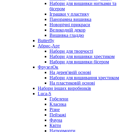
Набори для вишивки нитками та
бісером
Іграшки у пластику
Панорамна вишивка
Новорічні прикраси
Великодній декор
Вишивка гладдю
Butterfly
Абрис-Арт
Набори для творчості
Набори для вишивки хрестиком
Набори для вишивки бісером
ФрузелОк
На дерев'яній основі
Набори для вишивання хрестиком
На пластиковій основі
Набори інших виробників
Luca-S
Гобелени
Класика
Різне
Пейзажі
Фауна
Квіти
Натюрморти