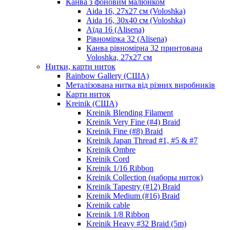
Канва з фоновим малюнком
Aida 16, 27х27 см (Voloshka)
Aida 16, 30х40 см (Voloshka)
Аїда 16 (Alisena)
Рівномірка 32 (Alisena)
Канва рівномірна 32 принтована
Voloshka, 27х27 см
Нитки, карти ниток
Rainbow Gallery (США)
Металізована нитка від різних виробників
Карти ниток
Kreinik (США)
Kreinik Blending Filament
Kreinik Very Fine (#4) Braid
Kreinik Fine (#8) Braid
Kreinik Japan Thread #1, #5 & #7
Kreinik Ombre
Kreinik Cord
Kreinik 1/16 Ribbon
Kreinik Collection (наборы ниток)
Kreinik Tapestry (#12) Braid
Kreinik Medium (#16) Braid
Kreinik cable
Kreinik 1/8 Ribbon
Kreinik Heavy #32 Braid (5m)