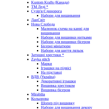
Kustom Krafts (Канада)
ТМ Леді *
Сузір'я Єдинорога
Набори для вишивання
ЛанСвіт
Нова Слобода
Малюнок-схема на канві для
вишивання
Набори для вишивки нитками
Набори для вишивки бісером
Бісерні мініатюри
Набори для шиття ляльок
Затишні хрестики *
Zayka stitch
Марки
Іграшки на підвісі
На підставці
ВДВ (Україна)
Декоративні іграшки
Вишивка хрестиком
Вишивка бісером
Mirabilia
Кольорова
Шопер під вишивку
Набори для вишивання декору