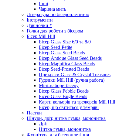
Інші
Чарівна мить
Література по бісероплетінню
Інструменти
Дзвіночки *
Голки для роботи з бісером
Бісер Mill Hill
Бісер Glass Size 6/0 та 8/0
Бісер Seed-Petite
Бісер Glass Seed Beads
Бісер Antique Glass Seed Beads
Бісер Magnifica Glass Beads
Бісер Seed-Frosted Beads
Прикраси Glass & Crystal Treasures
Гудзики Mill Hill (ручна работа)
Міні-набори бісеру
Бісер Glass Pebble Beads
Бісер Glass Bugle Beads
Карти кольорів та трежерсів Mill Hill
Бісер, що світиться у темряві
Паєтки
Шнури, дріт, нитка-гумка, мононитка
Дріт
Нитка-гумка, мононитка
Фурнітура для бісероплетіння