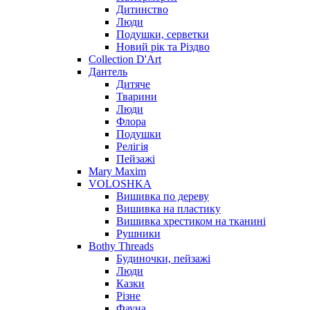
Дитинство
Люди
Подушки, серветки
Новий рік та Різдво
Collection D'Art
Дантель
Дитяче
Тварини
Люди
Флора
Подушки
Релігія
Пейзажі
Mary Maxim
VOLOSHKA
Вишивка по дереву
Вишивка на пластику
Вишивка хрестиком на тканині
Рушники
Bothy Threads
Будиночки, пейзажі
Люди
Казки
Різне
Фауна