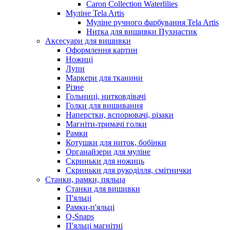
Caron Collection Waterlilies
Муліне Tela Artis
Муліне ручного фарбування Tela Artis
Нитка для вишивки Пухнастик
Аксесуари для вишивки
Оформлення картин
Ножиці
Лупи
Маркери для тканини
Різне
Гольниці, нитковдівачі
Голки для вишивання
Наперстки, вспорювачі, різаки
Магніти-тримачі голки
Рамки
Котушки для ниток, бобінки
Органайзери для муліне
Скриньки для ножиць
Скриньки для рукоділля, смітнички
Станки, рамки, пяльца
Станки для вишивки
П'яльці
Рамки-п'яльці
Q-Snaps
П'яльці магнітні