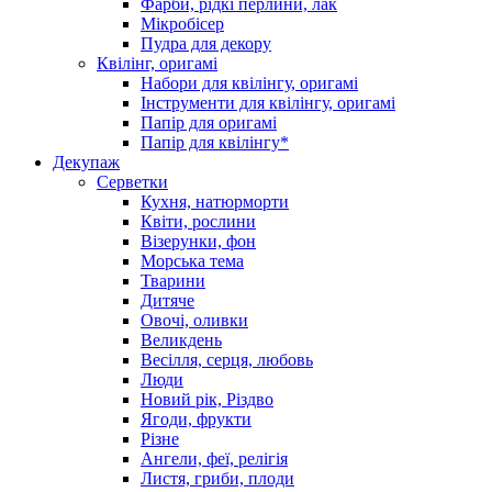
Фарби, рідкі перлини, лак
Мікробісер
Пудра для декору
Квілінг, оригамі
Набори для квілінгу, оригамі
Інструменти для квілінгу, оригамі
Папір для оригамі
Папір для квілінгу*
Декупаж
Серветки
Кухня, натюрморти
Квіти, рослини
Візерунки, фон
Морська тема
Тварини
Дитяче
Овочі, оливки
Великдень
Весілля, серця, любовь
Люди
Новий рік, Різдво
Ягоди, фрукти
Різне
Ангели, феї, релігія
Листя, гриби, плоди