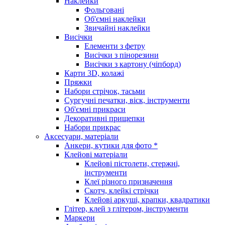
Наклейки
Фольговані
Об'ємні наклейки
Звичайні наклейки
Висічки
Елементи з фетру
Висічки з пінорезини
Висічки з картону (чіпборд)
Карти 3D, колажі
Пряжки
Набори стрічок, тасьми
Сургучні печатки, віск, інструменти
Об'ємні прикраси
Декоративні прищепки
Набори прикрас
Аксесуари, матеріали
Анкери, кутики для фото *
Клейові матеріали
Клейові пістолети, стержні,
інструменти
Клеї різного призначення
Скотч, клейкі стрічки
Клейові аркуші, крапки, квадратики
Глітер, клей з глітером, інструменти
Маркери