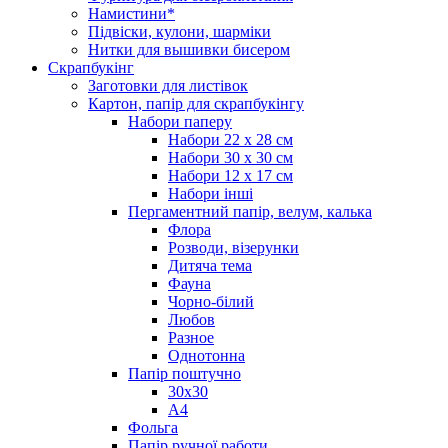
Намистини*
Підвіски, кулони, шарміки
Нитки для вышивки бисером
Скрапбукінг
Заготовки для листівок
Картон, папір для скрапбукінгу
Набори паперу
Набори 22 х 28 см
Набори 30 х 30 см
Набори 12 х 17 см
Набори інші
Пергаментний папір, велум, калька
Флора
Розводи, візерунки
Дитяча тема
Фауна
Чорно-білий
Любов
Разное
Однотонна
Папір поштучно
30х30
А4
Фольга
Папір ручної работи