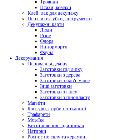
Троянди
Птахи, комахи
Клей, лак для декупажу
Пензлики-губки, інструменти
Декупажні карти
Люди
Різне
Флора
Натюрморти
Фауна
Декорування
Основа для декору
Заготовки під ліпку
Заготовки з дерева
Заготовки з пап'є маше
Інші заготовки
Заготовки з гіпсу
Заготовки з пінопласту
Магніти
Контури, фарби по тканині
Трафарети
Мозаїка
Виготовлення годинників
Натирки
Роспис по склу та керамиці