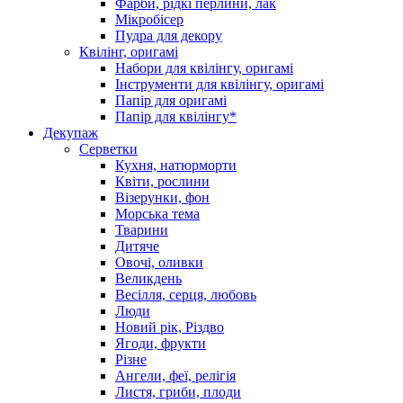
Фарби, рідкі перлини, лак
Мікробісер
Пудра для декору
Квілінг, оригамі
Набори для квілінгу, оригамі
Інструменти для квілінгу, оригамі
Папір для оригамі
Папір для квілінгу*
Декупаж
Серветки
Кухня, натюрморти
Квіти, рослини
Візерунки, фон
Морська тема
Тварини
Дитяче
Овочі, оливки
Великдень
Весілля, серця, любовь
Люди
Новий рік, Різдво
Ягоди, фрукти
Різне
Ангели, феї, релігія
Листя, гриби, плоди