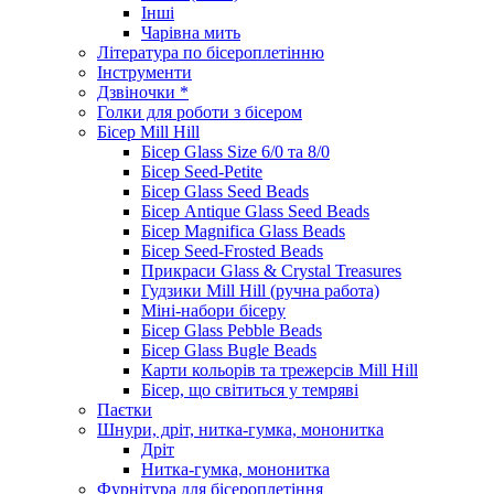
Інші
Чарівна мить
Література по бісероплетінню
Інструменти
Дзвіночки *
Голки для роботи з бісером
Бісер Mill Hill
Бісер Glass Size 6/0 та 8/0
Бісер Seed-Petite
Бісер Glass Seed Beads
Бісер Antique Glass Seed Beads
Бісер Magnifica Glass Beads
Бісер Seed-Frosted Beads
Прикраси Glass & Crystal Treasures
Гудзики Mill Hill (ручна работа)
Міні-набори бісеру
Бісер Glass Pebble Beads
Бісер Glass Bugle Beads
Карти кольорів та трежерсів Mill Hill
Бісер, що світиться у темряві
Паєтки
Шнури, дріт, нитка-гумка, мононитка
Дріт
Нитка-гумка, мононитка
Фурнітура для бісероплетіння