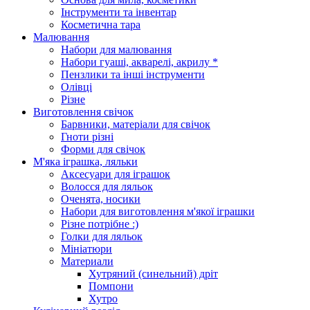
Інструменти та інвентар
Косметична тара
Малювання
Набори для малювання
Набори гуаші, акварелі, акрилу *
Пензлики та інші інструменти
Олівці
Різне
Виготовлення свічок
Барвники, матеріали для свічок
Гноти різні
Форми для свічок
М'яка іграшка, ляльки
Аксесуари для іграшок
Волосся для ляльок
Оченята, носики
Набори для виготовлення м'якої іграшки
Різне потрібне :)
Голки для ляльок
Мініатюри
Материали
Хутряний (синельний) дріт
Помпони
Хутро