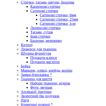
Стрічки, тасьма, шнури, бахрома
Капронові стрічки
Сатинові стрічки
Сатинові стрічки, 6мм
Сатинові стрічки, 25мм
Сатинові стрічки, 1см
Люрексові стрічки
Тасьма, сутаж
Інші стрічки
Бахрома, мереживо
Китиці
Люверси для тканини
Шторна фурнітура
Підхвати-кліпси
Підхвати магнітні
Бейка
Маркери, олівці, крейда, копіри
Замки-блискавки *
Тканина для шиття
Набори тканини, відрізи
Фетр, метраж
Аплікації, бантики
Зворотний бік подушок
Пір'я
Кравецькі ножиці *