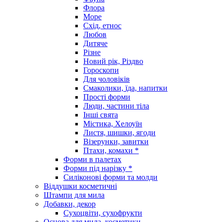
Флора
Море
Схід, етнос
Любов
Дитяче
Різне
Новий рік, Різдво
Гороскопи
Для чоловіків
Смаколики, їда, напитки
Прості форми
Люди, частини тіла
Інші свята
Містика, Хелоуїн
Листя, шишки, ягоди
Візерунки, завитки
Птахи, комахи *
Форми в палетах
Форми під нарізку *
Силіконові форми та молди
Віддушки косметичні
Штампи для мила
Добавки, декор
Сухоцвіти, сухофрукти
Основа для мила, косметики