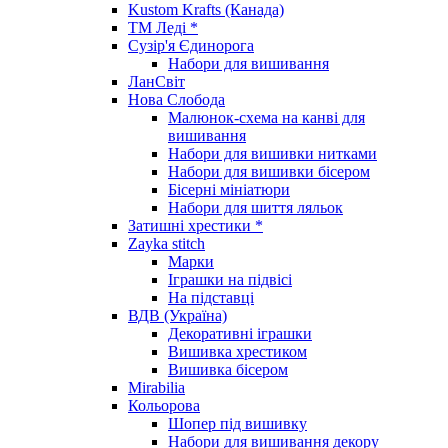
Kustom Krafts (Канада)
ТМ Леді *
Сузір'я Єдинорога
Набори для вишивання
ЛанСвіт
Нова Слобода
Малюнок-схема на канві для
вишивання
Набори для вишивки нитками
Набори для вишивки бісером
Бісерні мініатюри
Набори для шиття ляльок
Затишні хрестики *
Zayka stitch
Марки
Іграшки на підвісі
На підставці
ВДВ (Україна)
Декоративні іграшки
Вишивка хрестиком
Вишивка бісером
Mirabilia
Кольорова
Шопер під вишивку
Набори для вишивання декору