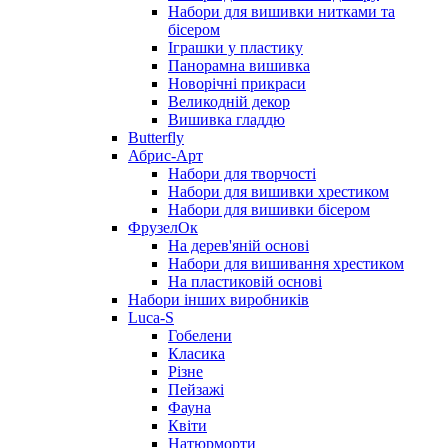
Набори для вишивки нитками та
бісером
Іграшки у пластику
Панорамна вишивка
Новорічні прикраси
Великодній декор
Вишивка гладдю
Butterfly
Абрис-Арт
Набори для творчості
Набори для вишивки хрестиком
Набори для вишивки бісером
ФрузелОк
На дерев'яній основі
Набори для вишивання хрестиком
На пластиковій основі
Набори інших виробників
Luca-S
Гобелени
Класика
Різне
Пейзажі
Фауна
Квіти
Натюрморти