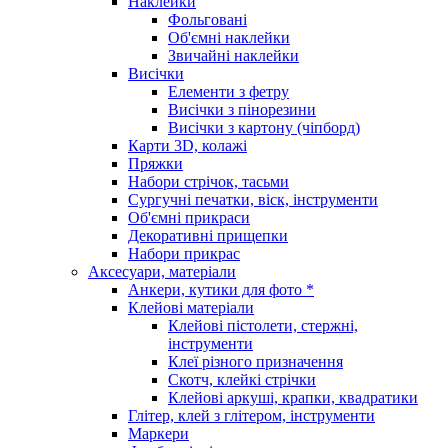
Наклейки
Фольговані
Об'ємні наклейки
Звичайні наклейки
Висічки
Елементи з фетру
Висічки з пінорезини
Висічки з картону (чіпборд)
Карти 3D, колажі
Пряжки
Набори стрічок, тасьми
Сургучні печатки, віск, інструменти
Об'ємні прикраси
Декоративні прищепки
Набори прикрас
Аксесуари, матеріали
Анкери, кутики для фото *
Клейові матеріали
Клейові пістолети, стержні,
інструменти
Клеї різного призначення
Скотч, клейкі стрічки
Клейові аркуші, крапки, квадратики
Глітер, клей з глітером, інструменти
Маркери