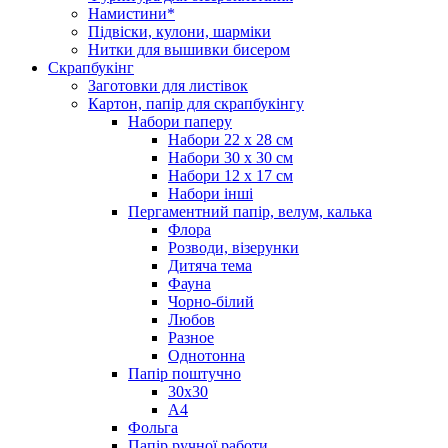
Намистини*
Підвіски, кулони, шарміки
Нитки для вышивки бисером
Скрапбукінг
Заготовки для листівок
Картон, папір для скрапбукінгу
Набори паперу
Набори 22 х 28 см
Набори 30 х 30 см
Набори 12 х 17 см
Набори інші
Пергаментний папір, велум, калька
Флора
Розводи, візерунки
Дитяча тема
Фауна
Чорно-білий
Любов
Разное
Однотонна
Папір поштучно
30х30
А4
Фольга
Папір ручної работи