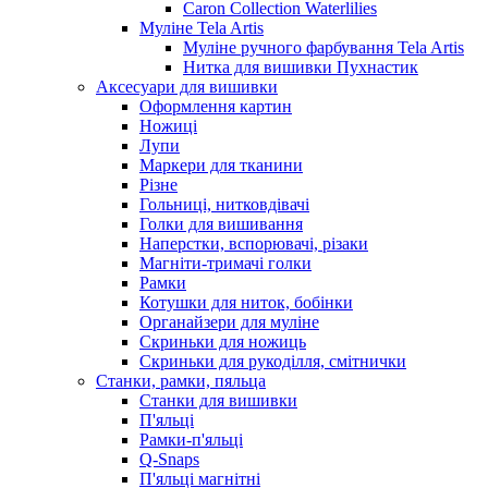
Caron Collection Waterlilies
Муліне Tela Artis
Муліне ручного фарбування Tela Artis
Нитка для вишивки Пухнастик
Аксесуари для вишивки
Оформлення картин
Ножиці
Лупи
Маркери для тканини
Різне
Гольниці, нитковдівачі
Голки для вишивання
Наперстки, вспорювачі, різаки
Магніти-тримачі голки
Рамки
Котушки для ниток, бобінки
Органайзери для муліне
Скриньки для ножиць
Скриньки для рукоділля, смітнички
Станки, рамки, пяльца
Станки для вишивки
П'яльці
Рамки-п'яльці
Q-Snaps
П'яльці магнітні