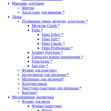
Макраме, плетіння
Шнури
Аксесуари для макраме *
Ліпка
Полімерна глина, моделін, пластилін *
Моделін Cernit *
Fimo *
Fimo Effect *
Fimo Soft *
Fimo Classic *
Fimo Professional *
Sculpey Polyform *
Глина від різних виробників *
Пластилін *
Jam clay *
Форми для пластику
Інструменти для ліплення *
Матеріали для ліплення*
Холодна емаль
Текстурні пластини для ліплення *
Каттери*
Миловаріння, косметика
Форми для мила
Форми поштучно
Фауна