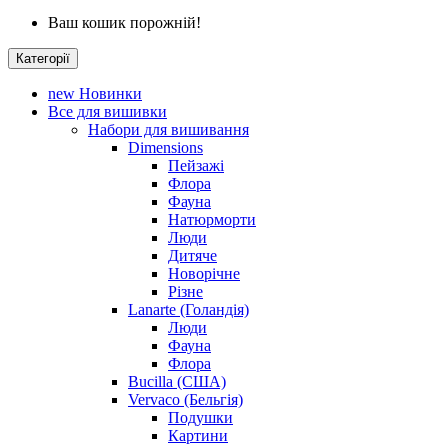
Ваш кошик порожній!
Категорії
new
Новинки
Все для вишивки
Набори для вишивання
Dimensions
Пейзажі
Флора
Фауна
Натюрморти
Люди
Дитяче
Новорічне
Різне
Lanarte (Голандія)
Люди
Фауна
Флора
Bucilla (США)
Vervaco (Бельгія)
Подушки
Картини