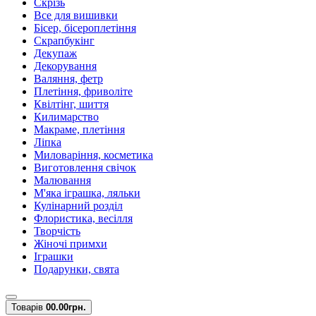
Скрізь
Все для вишивки
Бісер, бісероплетіння
Скрапбукінг
Декупаж
Декорування
Валяння, фетр
Плетіння, фриволіте
Квілтінг, шиття
Килимарство
Макраме, плетіння
Ліпка
Миловаріння, косметика
Виготовлення свічок
Малювання
М'яка іграшка, ляльки
Кулінарний розділ
Флористика, весілля
Творчість
Жіночі примхи
Іграшки
Подарунки, свята
Товарів
0
0.00грн.