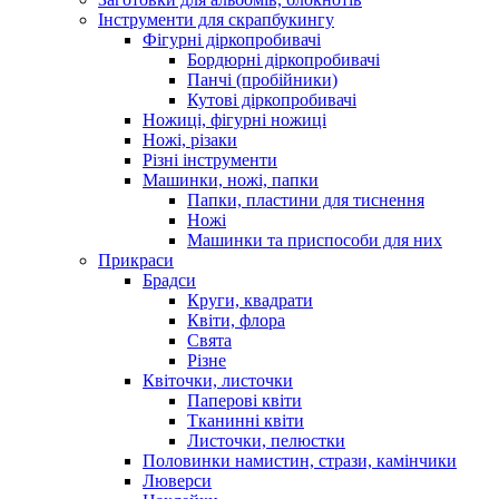
Інструменти для скрапбукингу
Фігурні діркопробивачі
Бордюрні діркопробивачі
Панчі (пробійники)
Кутові діркопробивачі
Ножиці, фігурні ножиці
Ножі, різаки
Різні інструменти
Машинки, ножі, папки
Папки, пластини для тиснення
Ножі
Машинки та приспособи для них
Прикраси
Брадси
Круги, квадрати
Квіти, флора
Свята
Різне
Квіточки, листочки
Паперові квіти
Тканинні квіти
Листочки, пелюстки
Половинки намистин, стрази, камінчики
Люверси