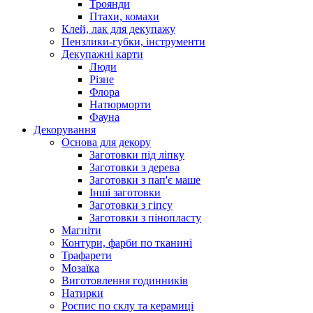
Троянди
Птахи, комахи
Клей, лак для декупажу
Пензлики-губки, інструменти
Декупажні карти
Люди
Різне
Флора
Натюрморти
Фауна
Декорування
Основа для декору
Заготовки під ліпку
Заготовки з дерева
Заготовки з пап'є маше
Інші заготовки
Заготовки з гіпсу
Заготовки з пінопласту
Магніти
Контури, фарби по тканині
Трафарети
Мозаїка
Виготовлення годинників
Натирки
Роспис по склу та керамиці