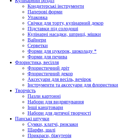
Кулінарний розділ
Кондитерські інструменти
Паперові форми
Упаковка
Свічки для торту, кулінарний декор
Підставки під солодощі
Кулінарні насадки, шприці, мішки
Вайнери
Серветки
Форми для цукерок, шоколаду *
Форми для печива
Флористика, весілля
Флористичний дріт
Флористичний декор
Аксесуари для весіль, вечірок
Інструменти та аксесуари для флористики
Творчість
Пазли картонні
Набори для видряпування
Інші канцтовари
Набори для дитячої творчості
Панські штучки
Сумки, клатчі, рюкзаки
Шарфи, шалі
Прикраси, біжутерія