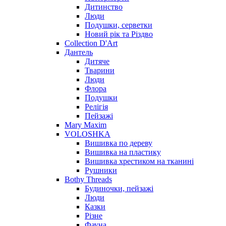
Дитинство
Люди
Подушки, серветки
Новий рік та Різдво
Collection D'Art
Дантель
Дитяче
Тварини
Люди
Флора
Подушки
Релігія
Пейзажі
Mary Maxim
VOLOSHKA
Вишивка по дереву
Вишивка на пластику
Вишивка хрестиком на тканині
Рушники
Bothy Threads
Будиночки, пейзажі
Люди
Казки
Різне
Фауна