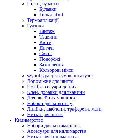
Голки, булавки
Булавки
Голки різні
Термоаплікації
Гудзики
Вінтаж
Тварини
Квіти
Дитячі
Свята
Подорожі
Захоплення
Кольорові мікси
Фурнітура для сумок, шкатулок
Допоміжне для шиття
Ножі, аксесуари до них
Клей, добавки для тканини
Для швейних машинок
Набори для квілтінгу
Лінійки, шаблони, трафарети, мати
Нитки для шиття
Килимарство
Набори для килимарства
Аксесуари для килимарства
Нитки для килимарства