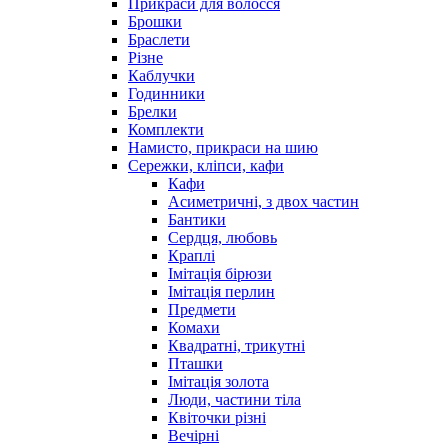
Прикраси для волосся
Брошки
Браслети
Різне
Каблучки
Годинники
Брелки
Комплекти
Намисто, прикраси на шию
Сережки, кліпси, кафи
Кафи
Асиметричні, з двох частин
Бантики
Сердця, любовь
Краплі
Імітація бірюзи
Імітація перлин
Предмети
Комахи
Квадратні, трикутні
Пташки
Імітація золота
Люди, частини тіла
Квіточки різні
Вечірні