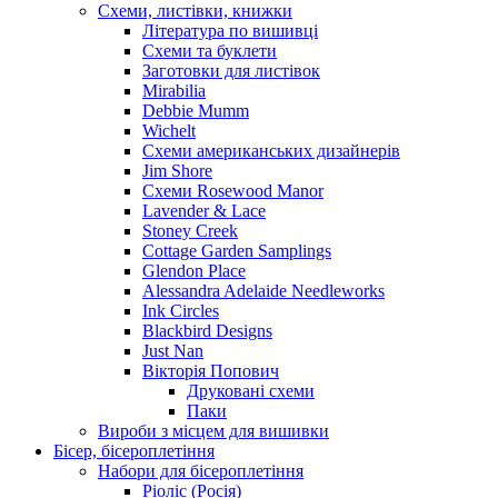
Схеми, листівки, книжки
Література по вишивці
Схеми та буклети
Заготовки для листівок
Mirabilia
Debbie Mumm
Wichelt
Схеми американських дизайнерів
Jim Shore
Cхеми Rosewood Manor
Lavender & Lace
Stoney Creek
Cottage Garden Samplings
Glendon Place
Alessandra Adelaide Needleworks
Ink Circles
Blackbird Designs
Just Nan
Вікторія Попович
Друковані схеми
Паки
Вироби з місцем для вишивки
Бісер, бісероплетіння
Набори для бісероплетіння
Ріоліс (Росія)