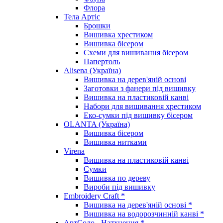
Флора
Тела Артіс
Брошки
Вишивка хрестиком
Вишивка бісером
Схеми для вишивання бісером
Папертоль
Alisena (Україна)
Вишивка на дерев'яній основі
Заготовки з фанери під вишивку
Вишивка на пластиковій канві
Набори для вишивання хрестиком
Еко-сумки під вишивку бісером
OLANTA (Україна)
Вишивка бісером
Вишивка нитками
Virena
Вишивка на пластиковій канві
Сумки
Вишивка по дереву
Вироби під вишивку
Embroidery Craft *
Вишивка на дерев'яній основі *
Вишивка на водорозчинній канві *
АртСоло - Натхнення *