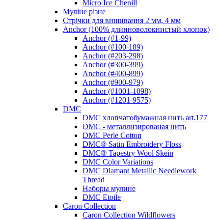
Micro Ice Chenill
Муліне різне
Стрічки для вишивання 2 мм, 4 мм
Anchor (100% длинноволокнистый хлопок)
Anchor (#1-99)
Anchor (#100-189)
Anchor (#203-298)
Anchor (#300-399)
Anchor (#400-899)
Anchor (#900-979)
Anchor (#1001-1098)
Anchor (#1201-9575)
DMC
DMC хлопчатобумажная нить art.177
DMC - металлизированая нить
DMC Perle Cotton
DMC® Satin Embroidery Floss
DMC® Tapestry Wool Skein
DMC Color Variations
DMC Diamant Metallic Needlework
Thread
Наборы мулине
DMC Etoile
Caron Collection
Caron Collection Wildflowers