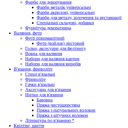
Фарби для декорування
Фарби металік універсальні
Фарби акрилові, універсальні
Фарби для металу, золочення та реставрації
Спеціальні складові, добавки
Фурнітура декоративна
Валяння, фетр
Фетр різноманітний
Фетр (войлок) листовий
Голки, аксесуари для фелтингу
Вовна для валяння
Набори для валяння картин
Набори для валяння виробів
В'язання, фриволіте
Спиці в'язальні
Фриволіте
Гачки в'язальні
Аксесуари для в'язання
Нитки для в'язання
Бавовна
Пряжа чистошерстяна
Пряжа з натуральних волокон
Пряжа з штучних волокон
Література по в'язанню *
Квілтінг, шиття