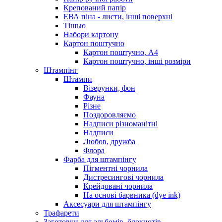
Крепований папір
ЕВА піна - листи, інші поверхні
Тішью
Набори картону
Картон поштучно
Картон поштучно, А4
Картон поштучно, інші розміри
Штампінг
Штампи
Візерунки, фон
Фауна
Різне
Поздоровляємо
Надписи різноманітні
Надписи
Любов, дружба
Флора
Фарба для штампінгу
Пігментні чорнила
Дистресингові чорнила
Крейдовані чорнила
На основі барвника (dye ink)
Аксесуари для штампінгу
Трафарети
Заготовки для альбомів, блокнотів