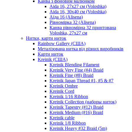
Канва з фоновим малюнком
Aida 16, 27х27 см (Voloshka)
Aida 16, 30х40 см (Voloshka)
Аїда 16 (Alisena)
Рівномірка 32 (Alisena)
Канва рівномірна 32 принтована
Voloshka, 27х27 см
Нитки, карти ниток
Rainbow Gallery (США)
Металізована нитка від різних виробників
Карти ниток
Kreinik (США)
Kreinik Blending Filament
Kreinik Very Fine (#4) Braid
Kreinik Fine (#8) Braid
Kreinik Japan Thread #1, #5 & #7
Kreinik Ombre
Kreinik Cord
Kreinik 1/16 Ribbon
Kreinik Collection (наборы ниток)
Kreinik Tapestry (#12) Braid
Kreinik Medium (#16) Braid
Kreinik cable
Kreinik 1/8 Ribbon
Kreinik Heavy #32 Braid (5m)