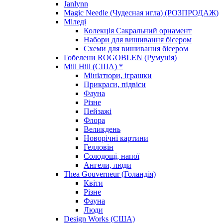
Janlynn
Magic Needle (Чудесная игла) (РОЗПРОДАЖ)
Міледі
Колекція Сакральний орнамент
Набори для вишивання бісером
Схеми для вишивання бісером
Гобелени ROGOBLEN (Румунія)
Mill Hill (США) *
Мініатюри, іграшки
Прикраси, підвіси
Фауна
Різне
Пейзажі
Флора
Великдень
Новорічні картини
Гелловін
Солодощі, напої
Ангели, люди
Thea Gouverneur (Голандія)
Квіти
Різне
Фауна
Люди
Design Works (США)