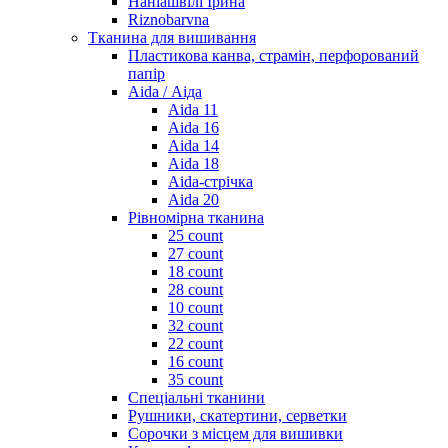
Наніашвілі Ірина
Riznobarvna
Тканина для вишивання
Пластикова канва, страмін, перфорований
папір
Aida / Аіда
Aida 11
Aida 16
Aida 14
Aida 18
Aida-стрічка
Aida 20
Рівномірна тканина
25 count
27 count
18 count
28 count
10 count
32 count
22 count
16 count
35 count
Спеціальні тканини
Рушники, скатертини, серветки
Сорочки з місцем для вишивки