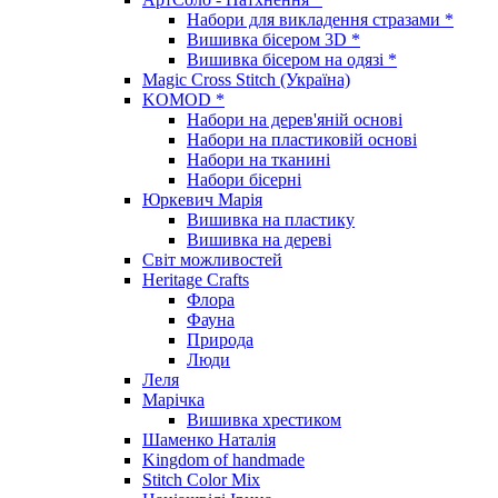
Набори для викладення стразами *
Вишивка бісером 3D *
Вишивка бісером на одязі *
Magic Cross Stitch (Україна)
KOMOD *
Набори на дерев'яній основі
Набори на пластиковій основі
Набори на тканині
Набори бісерні
Юркевич Марія
Вишивка на пластику
Вишивка на дереві
Світ можливостей
Heritage Crafts
Флора
Фауна
Природа
Люди
Леля
Марічка
Вишивка хрестиком
Шаменко Наталія
Kingdom of handmade
Stitch Color Mix