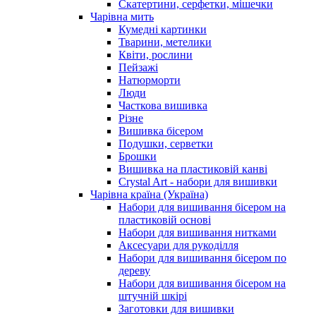
Скатертини, серфетки, мішечки
Чарiвна мить
Кумедні картинки
Тварини, метелики
Квіти, рослини
Пейзажі
Натюрморти
Люди
Часткова вишивка
Різне
Вишивка бісером
Подушки, серветки
Брошки
Вишивка на пластиковій канві
Crystal Art - набори для вишивки
Чарівна країна (Україна)
Набори для вишивання бісером на
пластиковій основі
Набори для вишивання нитками
Аксесуари для рукоділля
Набори для вишивання бісером по
дереву
Набори для вишивання бісером на
штучній шкірі
Заготовки для вишивки