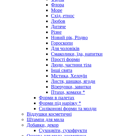
Флора
Море
Схід, етнос
Любов
Дитяче
Різне
Новий рік, Різдво
Гороскопи
Для чоловіків
Смаколики, їда, напитки
Прості форми
Люди, частини тіла
Інші свята
Містика, Хелоуїн
Листя, шишки, ягоди
Візерунки, завитки
Птахи, комахи *
Форми в палетах
Форми під нарізку *
Силіконові форми та молди
Віддушки косметичні
Штампи для мила
Добавки, декор
Сухоцвіти, сухофрукти
Основа для мила, косметики