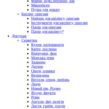
Фарби, рідкі перлини, лак
Мікробісер
Пудра для декору
Квілінг, оригамі
Набори для квілінгу, оригамі
Інструменти для квілінгу, оригамі
Папір для оригамі
Папір для квілінгу*
Декупаж
Серветки
Кухня, натюрморти
Квіти, рослини
Візерунки, фон
Морська тема
Тварини
Дитяче
Овочі, оливки
Великдень
Весілля, серця, любовь
Люди
Новий рік, Різдво
Ягоди, фрукти
Різне
Ангели, феї, релігія
Листя, гриби, плоди