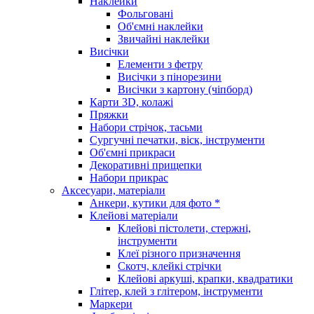
Наклейки
Фольговані
Об'ємні наклейки
Звичайні наклейки
Висічки
Елементи з фетру
Висічки з пінорезини
Висічки з картону (чіпборд)
Карти 3D, колажі
Пряжки
Набори стрічок, тасьми
Сургучні печатки, віск, інструменти
Об'ємні прикраси
Декоративні прищепки
Набори прикрас
Аксесуари, матеріали
Анкери, кутики для фото *
Клейові матеріали
Клейові пістолети, стержні,
інструменти
Клеї різного призначення
Скотч, клейкі стрічки
Клейові аркуші, крапки, квадратики
Глітер, клей з глітером, інструменти
Маркери