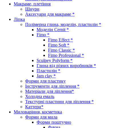
Макраме, плетіння
Шнури
Аксесуари для макраме *
Ліпка
Полімерна глина, моделін, пластилін *
Моделін Cernit *
Fimo *
Fimo Effect *
Fimo Soft *
Fimo Classic *
Fimo Professional *
Sculpey Polyform *
Глина від різних виробників *
Пластилін *
Jam clay *
Форми для пластику
Інструменти для ліплення *
Матеріали для ліплення*
Холодна емаль
Текстурні пластини для ліплення *
Каттери*
Миловаріння, косметика
Форми для мила
Форми поштучно
Фауна