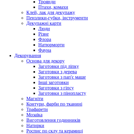
Троянди
Птахи, комахи
Клей, лак для декупажу
Пензлики-губки, інструменти
Декупажні карти
Люди
Різне
Флора
Натюрморти
Фауна
Декорування
Основа для декору
Заготовки під ліпку
Заготовки з дерева
Заготовки з пап'є маше
Інші заготовки
Заготовки з гіпсу
Заготовки з пінопласту
Магніти
Контури, фарби по тканині
Трафарети
Мозаїка
Виготовлення годинників
Натирки
Роспис по склу та керамиці