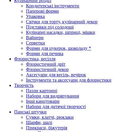
Кулінарний розділ
Кондитерські інструменти
Паперові форми
Упаковка
Свічки для торту, кулінарний декор
Підставки під солодощі
Кулінарні насадки, шприці, мішки
Вайнери
Серветки
Форми для цукерок, шоколаду *
Форми для печива
Флористика, весілля
Флористичний дріт
Флористичний декор
Аксесуари для весіль, вечірок
Інструменти та аксесуари для флористики
Творчість
Пазли картонні
Набори для видряпування
Інші канцтовари
Набори для дитячої творчості
Панські штучки
Сумки, клатчі, рюкзаки
Шарфи, шалі
Прикраси, біжутерія