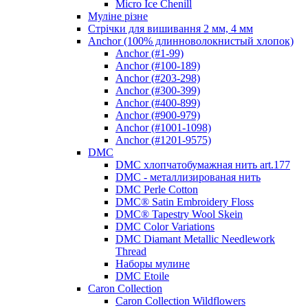
Micro Ice Chenill
Муліне різне
Стрічки для вишивання 2 мм, 4 мм
Anchor (100% длинноволокнистый хлопок)
Anchor (#1-99)
Anchor (#100-189)
Anchor (#203-298)
Anchor (#300-399)
Anchor (#400-899)
Anchor (#900-979)
Anchor (#1001-1098)
Anchor (#1201-9575)
DMC
DMC хлопчатобумажная нить art.177
DMC - металлизированая нить
DMC Perle Cotton
DMC® Satin Embroidery Floss
DMC® Tapestry Wool Skein
DMC Color Variations
DMC Diamant Metallic Needlework
Thread
Наборы мулине
DMC Etoile
Caron Collection
Caron Collection Wildflowers