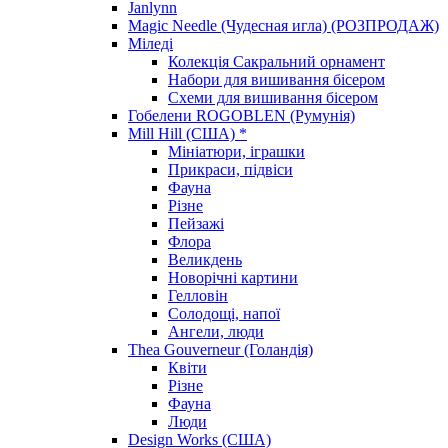
Janlynn
Magic Needle (Чудесная игла) (РОЗПРОДАЖ)
Міледі
Колекція Сакральний орнамент
Набори для вишивання бісером
Схеми для вишивання бісером
Гобелени ROGOBLEN (Румунія)
Mill Hill (США) *
Мініатюри, іграшки
Прикраси, підвіси
Фауна
Різне
Пейзажі
Флора
Великдень
Новорічні картини
Гелловін
Солодощі, напої
Ангели, люди
Thea Gouverneur (Голандія)
Квіти
Різне
Фауна
Люди
Design Works (США)