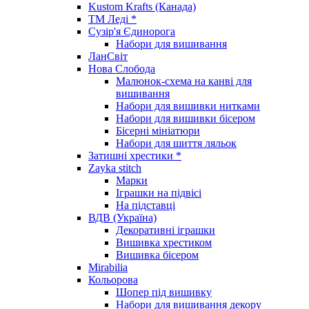
Kustom Krafts (Канада)
ТМ Леді *
Сузір'я Єдинорога
Набори для вишивання
ЛанСвіт
Нова Слобода
Малюнок-схема на канві для
вишивання
Набори для вишивки нитками
Набори для вишивки бісером
Бісерні мініатюри
Набори для шиття ляльок
Затишні хрестики *
Zayka stitch
Марки
Іграшки на підвісі
На підставці
ВДВ (Україна)
Декоративні іграшки
Вишивка хрестиком
Вишивка бісером
Mirabilia
Кольорова
Шопер під вишивку
Набори для вишивання декору