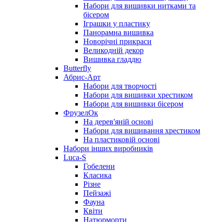
Набори для вишивки нитками та
бісером
Іграшки у пластику
Панорамна вишивка
Новорічні прикраси
Великодній декор
Вишивка гладдю
Butterfly
Абрис-Арт
Набори для творчості
Набори для вишивки хрестиком
Набори для вишивки бісером
ФрузелОк
На дерев'яній основі
Набори для вишивання хрестиком
На пластиковій основі
Набори інших виробників
Luca-S
Гобелени
Класика
Різне
Пейзажі
Фауна
Квіти
Натюрморти