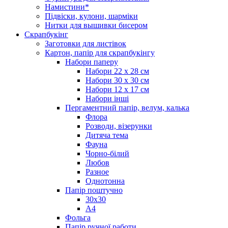
Намистини*
Підвіски, кулони, шарміки
Нитки для вышивки бисером
Скрапбукінг
Заготовки для листівок
Картон, папір для скрапбукінгу
Набори паперу
Набори 22 х 28 см
Набори 30 х 30 см
Набори 12 х 17 см
Набори інші
Пергаментний папір, велум, калька
Флора
Розводи, візерунки
Дитяча тема
Фауна
Чорно-білий
Любов
Разное
Однотонна
Папір поштучно
30х30
А4
Фольга
Папір ручної работи