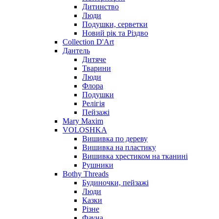
Дитинство
Люди
Подушки, серветки
Новий рік та Різдво
Collection D'Art
Дантель
Дитяче
Тварини
Люди
Флора
Подушки
Релігія
Пейзажі
Mary Maxim
VOLOSHKA
Вишивка по дереву
Вишивка на пластику
Вишивка хрестиком на тканині
Рушники
Bothy Threads
Будиночки, пейзажі
Люди
Казки
Різне
Фауна