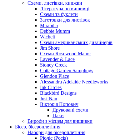
Схеми, листівки, книжки
Література по вишивці
Схеми та буклети
Заготовки для листівок
Mirabilia
Debbie Mumm
Wichelt
Схеми американських дизайнерів
Jim Shore
Cхеми Rosewood Manor
Lavender & Lace
Stoney Creek
Cottage Garden Samplings
Glendon Place
Alessandra Adelaide Needleworks
Ink Circles
Blackbird Designs
Just Nan
Вікторія Попович
Друковані схеми
Паки
Вироби з місцем для вишивки
Бісер, бісероплетіння
Набори для бісероплетіння
Ріоліс (Росія)