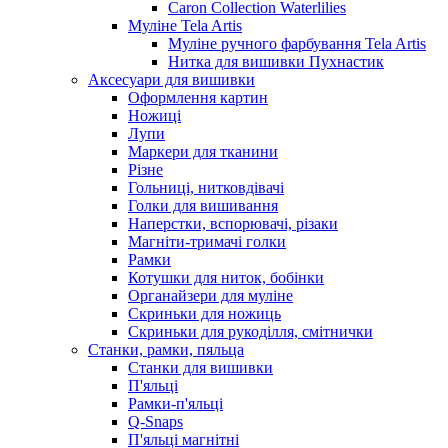
Caron Collection Waterlilies
Муліне Tela Artis
Муліне ручного фарбування Tela Artis
Нитка для вишивки Пухнастик
Аксесуари для вишивки
Оформлення картин
Ножиці
Лупи
Маркери для тканини
Різне
Гольниці, нитковдівачі
Голки для вишивання
Наперстки, вспорювачі, різаки
Магніти-тримачі голки
Рамки
Котушки для ниток, бобінки
Органайзери для муліне
Скриньки для ножиць
Скриньки для рукоділля, смітнички
Станки, рамки, пяльца
Станки для вишивки
П'яльці
Рамки-п'яльці
Q-Snaps
П'яльці магнітні