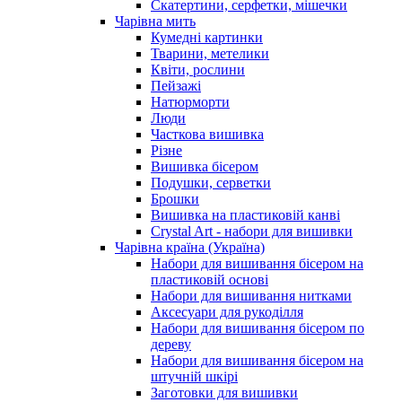
Скатертини, серфетки, мішечки
Чарiвна мить
Кумедні картинки
Тварини, метелики
Квіти, рослини
Пейзажі
Натюрморти
Люди
Часткова вишивка
Різне
Вишивка бісером
Подушки, серветки
Брошки
Вишивка на пластиковій канві
Crystal Art - набори для вишивки
Чарівна країна (Україна)
Набори для вишивання бісером на
пластиковій основі
Набори для вишивання нитками
Аксесуари для рукоділля
Набори для вишивання бісером по
дереву
Набори для вишивання бісером на
штучній шкірі
Заготовки для вишивки