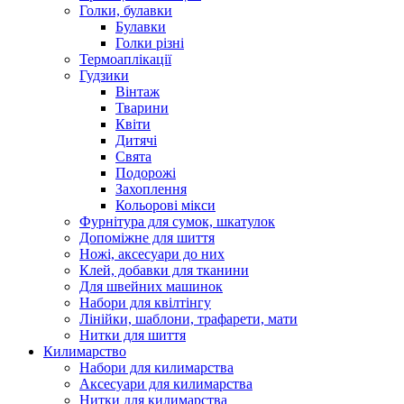
Голки, булавки
Булавки
Голки різні
Термоаплікації
Гудзики
Вінтаж
Тварини
Квіти
Дитячі
Свята
Подорожі
Захоплення
Кольорові мікси
Фурнітура для сумок, шкатулок
Допоміжне для шиття
Ножі, аксесуари до них
Клей, добавки для тканини
Для швейних машинок
Набори для квілтінгу
Лінійки, шаблони, трафарети, мати
Нитки для шиття
Килимарство
Набори для килимарства
Аксесуари для килимарства
Нитки для килимарства