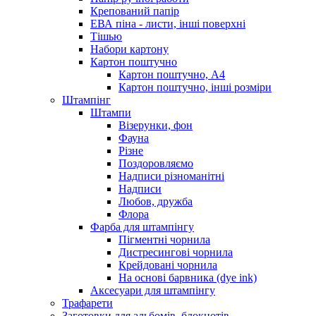
Крепований папір
ЕВА піна - листи, інші поверхні
Тішью
Набори картону
Картон поштучно
Картон поштучно, А4
Картон поштучно, інші розміри
Штампінг
Штампи
Візерунки, фон
Фауна
Різне
Поздоровляємо
Надписи різноманітні
Надписи
Любов, дружба
Флора
Фарба для штампінгу
Пігментні чорнила
Дистресингові чорнила
Крейдовані чорнила
На основі барвника (dye ink)
Аксесуари для штампінгу
Трафарети
Заготовки для альбомів, блокнотів