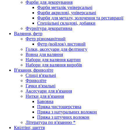
Фарби для декорування
Фарби металік універсальні
Фарби акрилові, універсальні
Фарби для металу, золочення та реставрації
Спеціальні складові, добавки
Фурнітура декоративна
Валяння, фетр
Фетр різноманітний
Фетр (войлок) листовий
Голки, аксесуари для фелтингу
Вовна для валяння
Набори для валяння картин
Набори для валяння виробів
В'язання, фриволіте
Спиці в'язальні
Фриволіте
Гачки в'язальні
Аксесуари для в'язання
Нитки для в'язання
Бавовна
Пряжа чистошерстяна
Пряжа з натуральних волокон
Пряжа з штучних волокон
Література по в'язанню *
Квілтінг, шиття