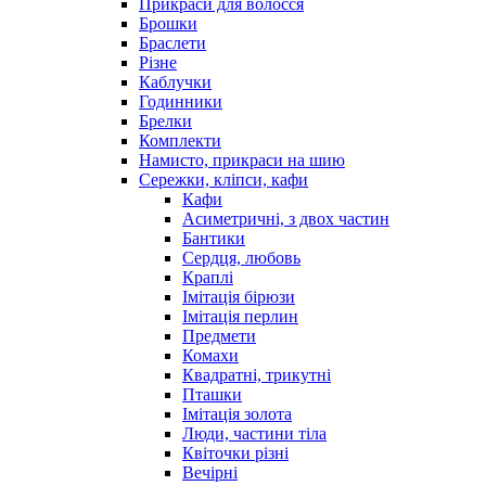
Прикраси для волосся
Брошки
Браслети
Різне
Каблучки
Годинники
Брелки
Комплекти
Намисто, прикраси на шию
Сережки, кліпси, кафи
Кафи
Асиметричні, з двох частин
Бантики
Сердця, любовь
Краплі
Імітація бірюзи
Імітація перлин
Предмети
Комахи
Квадратні, трикутні
Пташки
Імітація золота
Люди, частини тіла
Квіточки різні
Вечірні