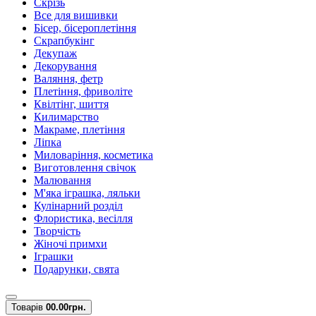
Скрізь
Все для вишивки
Бісер, бісероплетіння
Скрапбукінг
Декупаж
Декорування
Валяння, фетр
Плетіння, фриволіте
Квілтінг, шиття
Килимарство
Макраме, плетіння
Ліпка
Миловаріння, косметика
Виготовлення свічок
Малювання
М'яка іграшка, ляльки
Кулінарний розділ
Флористика, весілля
Творчість
Жіночі примхи
Іграшки
Подарунки, свята
Товарів
0
0.00грн.