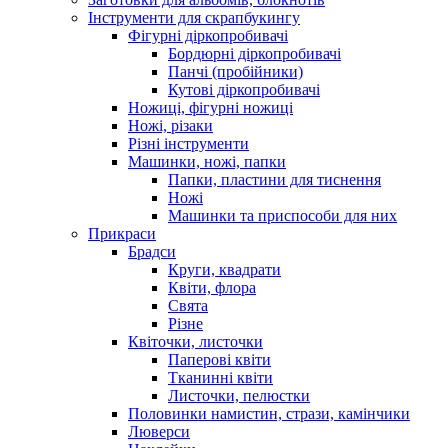
Інструменти для скрапбукингу
Фігурні діркопробивачі
Бордюрні діркопробивачі
Панчі (пробійники)
Кутові діркопробивачі
Ножиці, фігурні ножиці
Ножі, різаки
Різні інструменти
Машинки, ножі, папки
Папки, пластини для тиснення
Ножі
Машинки та приспособи для них
Прикраси
Брадси
Круги, квадрати
Квіти, флора
Свята
Різне
Квіточки, листочки
Паперові квіти
Тканинні квіти
Листочки, пелюстки
Половинки намистин, стрази, камінчики
Люверси