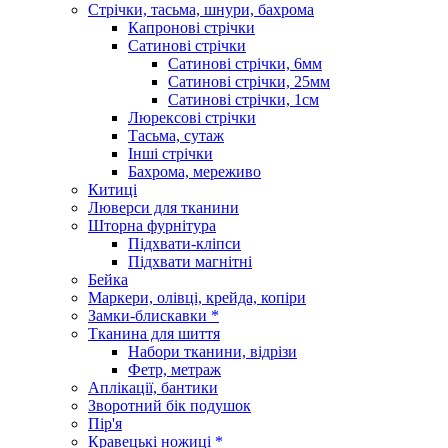
Стрічки, тасьма, шнури, бахрома
Капронові стрічки
Сатинові стрічки
Сатинові стрічки, 6мм
Сатинові стрічки, 25мм
Сатинові стрічки, 1см
Люрексові стрічки
Тасьма, сутаж
Інші стрічки
Бахрома, мереживо
Китиці
Люверси для тканини
Шторна фурнітура
Підхвати-кліпси
Підхвати магнітні
Бейка
Маркери, олівці, крейда, копіри
Замки-блискавки *
Тканина для шиття
Набори тканини, відрізи
Фетр, метраж
Аплікації, бантики
Зворотний бік подушок
Пір'я
Кравецькі ножиці *