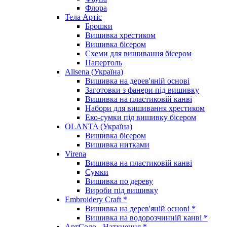
Флора
Тела Артіс
Брошки
Вишивка хрестиком
Вишивка бісером
Схеми для вишивання бісером
Папертоль
Alisena (Україна)
Вишивка на дерев'яній основі
Заготовки з фанери під вишивку
Вишивка на пластиковій канві
Набори для вишивання хрестиком
Еко-сумки під вишивку бісером
OLANTA (Україна)
Вишивка бісером
Вишивка нитками
Virena
Вишивка на пластиковій канві
Сумки
Вишивка по дереву
Вироби під вишивку
Embroidery Craft *
Вишивка на дерев'яній основі *
Вишивка на водорозчинній канві *
АртСоло - Натхнення *