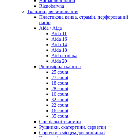
Наніашвілі Ірина
Riznobarvna
Тканина для вишивання
Пластикова канва, страмін, перфорований
папір
Aida / Аіда
Aida 11
Aida 16
Aida 14
Aida 18
Aida-стрічка
Aida 20
Рівномірна тканина
25 count
27 count
18 count
28 count
10 count
32 count
22 count
16 count
35 count
Спеціальні тканини
Рушники, скатертини, серветки
Сорочки з місцем для вишивки