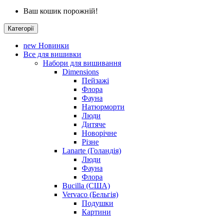
Ваш кошик порожній!
Категорії
new
Новинки
Все для вишивки
Набори для вишивання
Dimensions
Пейзажі
Флора
Фауна
Натюрморти
Люди
Дитяче
Новорічне
Різне
Lanarte (Голандія)
Люди
Фауна
Флора
Bucilla (США)
Vervaco (Бельгія)
Подушки
Картини