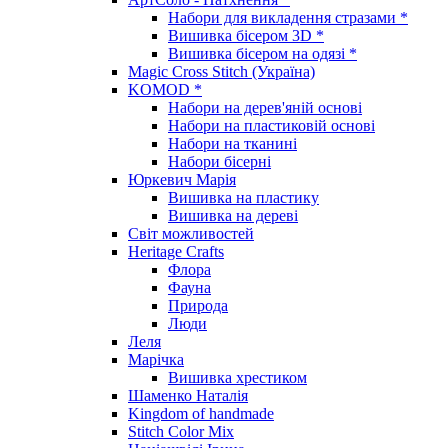
Набори для викладення стразами *
Вишивка бісером 3D *
Вишивка бісером на одязі *
Magic Cross Stitch (Україна)
KOMOD *
Набори на дерев'яній основі
Набори на пластиковій основі
Набори на тканині
Набори бісерні
Юркевич Марія
Вишивка на пластику
Вишивка на дереві
Світ можливостей
Heritage Crafts
Флора
Фауна
Природа
Люди
Леля
Марічка
Вишивка хрестиком
Шаменко Наталія
Kingdom of handmade
Stitch Color Mix