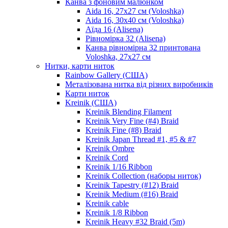
Канва з фоновим малюнком
Aida 16, 27х27 см (Voloshka)
Aida 16, 30х40 см (Voloshka)
Аїда 16 (Alisena)
Рівномірка 32 (Alisena)
Канва рівномірна 32 принтована
Voloshka, 27х27 см
Нитки, карти ниток
Rainbow Gallery (США)
Металізована нитка від різних виробників
Карти ниток
Kreinik (США)
Kreinik Blending Filament
Kreinik Very Fine (#4) Braid
Kreinik Fine (#8) Braid
Kreinik Japan Thread #1, #5 & #7
Kreinik Ombre
Kreinik Cord
Kreinik 1/16 Ribbon
Kreinik Collection (наборы ниток)
Kreinik Tapestry (#12) Braid
Kreinik Medium (#16) Braid
Kreinik cable
Kreinik 1/8 Ribbon
Kreinik Heavy #32 Braid (5m)