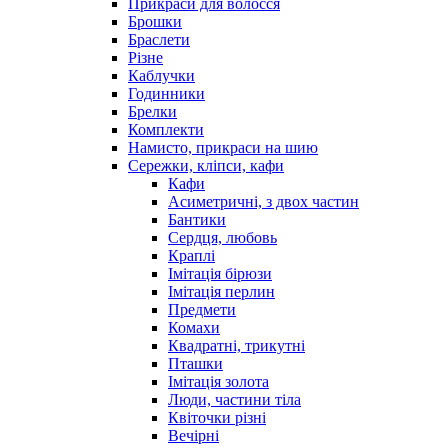
Прикраси для волосся
Брошки
Браслети
Різне
Каблучки
Годинники
Брелки
Комплекти
Намисто, прикраси на шию
Сережки, кліпси, кафи
Кафи
Асиметричні, з двох частин
Бантики
Сердця, любовь
Краплі
Імітація бірюзи
Імітація перлин
Предмети
Комахи
Квадратні, трикутні
Пташки
Імітація золота
Люди, частини тіла
Квіточки різні
Вечірні