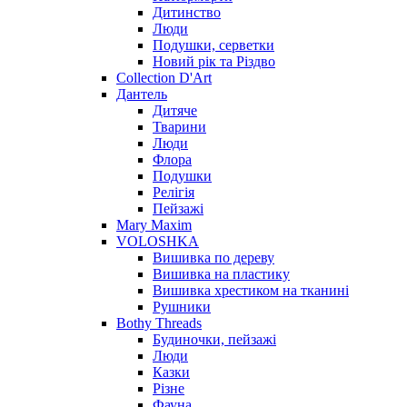
Дитинство
Люди
Подушки, серветки
Новий рік та Різдво
Collection D'Art
Дантель
Дитяче
Тварини
Люди
Флора
Подушки
Релігія
Пейзажі
Mary Maxim
VOLOSHKA
Вишивка по дереву
Вишивка на пластику
Вишивка хрестиком на тканині
Рушники
Bothy Threads
Будиночки, пейзажі
Люди
Казки
Різне
Фауна