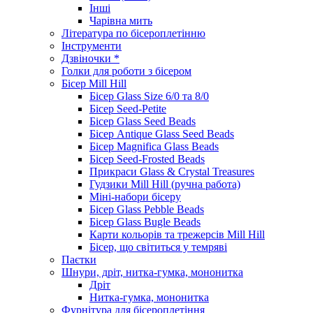
Інші
Чарівна мить
Література по бісероплетінню
Інструменти
Дзвіночки *
Голки для роботи з бісером
Бісер Mill Hill
Бісер Glass Size 6/0 та 8/0
Бісер Seed-Petite
Бісер Glass Seed Beads
Бісер Antique Glass Seed Beads
Бісер Magnifica Glass Beads
Бісер Seed-Frosted Beads
Прикраси Glass & Crystal Treasures
Гудзики Mill Hill (ручна работа)
Міні-набори бісеру
Бісер Glass Pebble Beads
Бісер Glass Bugle Beads
Карти кольорів та трежерсів Mill Hill
Бісер, що світиться у темряві
Паєтки
Шнури, дріт, нитка-гумка, мононитка
Дріт
Нитка-гумка, мононитка
Фурнітура для бісероплетіння