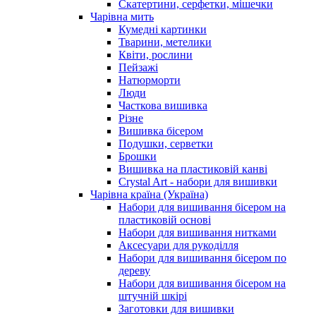
Скатертини, серфетки, мішечки
Чарiвна мить
Кумедні картинки
Тварини, метелики
Квіти, рослини
Пейзажі
Натюрморти
Люди
Часткова вишивка
Різне
Вишивка бісером
Подушки, серветки
Брошки
Вишивка на пластиковій канві
Crystal Art - набори для вишивки
Чарівна країна (Україна)
Набори для вишивання бісером на
пластиковій основі
Набори для вишивання нитками
Аксесуари для рукоділля
Набори для вишивання бісером по
дереву
Набори для вишивання бісером на
штучній шкірі
Заготовки для вишивки