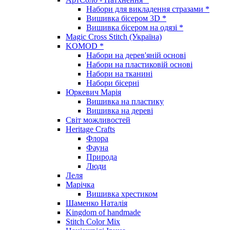
Набори для викладення стразами *
Вишивка бісером 3D *
Вишивка бісером на одязі *
Magic Cross Stitch (Україна)
KOMOD *
Набори на дерев'яній основі
Набори на пластиковій основі
Набори на тканині
Набори бісерні
Юркевич Марія
Вишивка на пластику
Вишивка на дереві
Світ можливостей
Heritage Crafts
Флора
Фауна
Природа
Люди
Леля
Марічка
Вишивка хрестиком
Шаменко Наталія
Kingdom of handmade
Stitch Color Mix