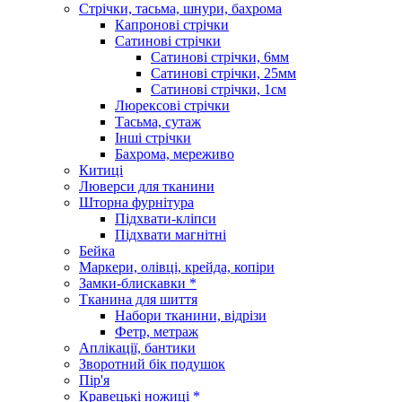
Стрічки, тасьма, шнури, бахрома
Капронові стрічки
Сатинові стрічки
Сатинові стрічки, 6мм
Сатинові стрічки, 25мм
Сатинові стрічки, 1см
Люрексові стрічки
Тасьма, сутаж
Інші стрічки
Бахрома, мереживо
Китиці
Люверси для тканини
Шторна фурнітура
Підхвати-кліпси
Підхвати магнітні
Бейка
Маркери, олівці, крейда, копіри
Замки-блискавки *
Тканина для шиття
Набори тканини, відрізи
Фетр, метраж
Аплікації, бантики
Зворотний бік подушок
Пір'я
Кравецькі ножиці *