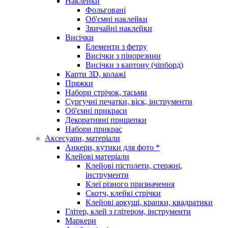
Наклейки
Фольговані
Об'ємні наклейки
Звичайні наклейки
Висічки
Елементи з фетру
Висічки з пінорезини
Висічки з картону (чіпборд)
Карти 3D, колажі
Пряжки
Набори стрічок, тасьми
Сургучні печатки, віск, інструменти
Об'ємні прикраси
Декоративні прищепки
Набори прикрас
Аксесуари, матеріали
Анкери, кутики для фото *
Клейові матеріали
Клейові пістолети, стержні,
інструменти
Клеї різного призначення
Скотч, клейкі стрічки
Клейові аркуші, крапки, квадратики
Глітер, клей з глітером, інструменти
Маркери