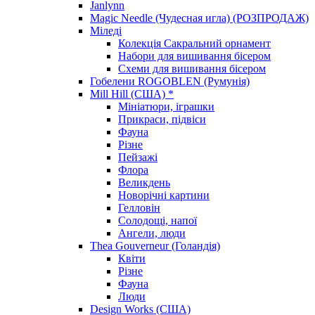
Janlynn
Magic Needle (Чудесная игла) (РОЗПРОДАЖ)
Міледі
Колекція Сакральний орнамент
Набори для вишивання бісером
Схеми для вишивання бісером
Гобелени ROGOBLEN (Румунія)
Mill Hill (США) *
Мініатюри, іграшки
Прикраси, підвіси
Фауна
Різне
Пейзажі
Флора
Великдень
Новорічні картини
Гелловін
Солодощі, напої
Ангели, люди
Thea Gouverneur (Голандія)
Квіти
Різне
Фауна
Люди
Design Works (США)