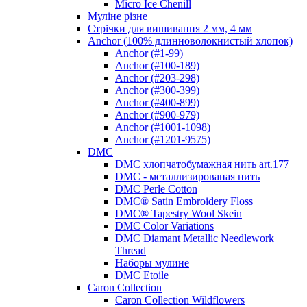
Micro Ice Chenill
Муліне різне
Стрічки для вишивання 2 мм, 4 мм
Anchor (100% длинноволокнистый хлопок)
Anchor (#1-99)
Anchor (#100-189)
Anchor (#203-298)
Anchor (#300-399)
Anchor (#400-899)
Anchor (#900-979)
Anchor (#1001-1098)
Anchor (#1201-9575)
DMC
DMC хлопчатобумажная нить art.177
DMC - металлизированая нить
DMC Perle Cotton
DMC® Satin Embroidery Floss
DMC® Tapestry Wool Skein
DMC Color Variations
DMC Diamant Metallic Needlework
Thread
Наборы мулине
DMC Etoile
Caron Collection
Caron Collection Wildflowers