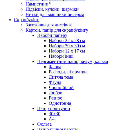
Намистини*
Підвіски, кулони, шарміки
Нитки для вышивки бисером
Скрапбукінг
Заготовки для листівок
Картон, папір для скрапбукінгу
Набори паперу
Набори 22 х 28 см
Набори 30 х 30 см
Набори 12 х 17 см
Набори інші
Пергаментний папір, велум, калька
Флора
Розводи, візерунки
Дитяча тема
Фауна
Чорно-білий
Любов
Разное
Однотонна
Папір поштучно
30х30
А4
Фольга
Папір ручної работи