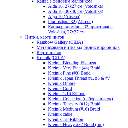
Канва з фоновим малюнком
Aida 16, 27х27 см (Voloshka)
Aida 16, 30х40 см (Voloshka)
Аїда 16 (Alisena)
Рівномірка 32 (Alisena)
Канва рівномірна 32 принтована
Voloshka, 27х27 см
Нитки, карти ниток
Rainbow Gallery (США)
Металізована нитка від різних виробників
Карти ниток
Kreinik (США)
Kreinik Blending Filament
Kreinik Very Fine (#4) Braid
Kreinik Fine (#8) Braid
Kreinik Japan Thread #1, #5 & #7
Kreinik Ombre
Kreinik Cord
Kreinik 1/16 Ribbon
Kreinik Collection (наборы ниток)
Kreinik Tapestry (#12) Braid
Kreinik Medium (#16) Braid
Kreinik cable
Kreinik 1/8 Ribbon
Kreinik Heavy #32 Braid (5m)