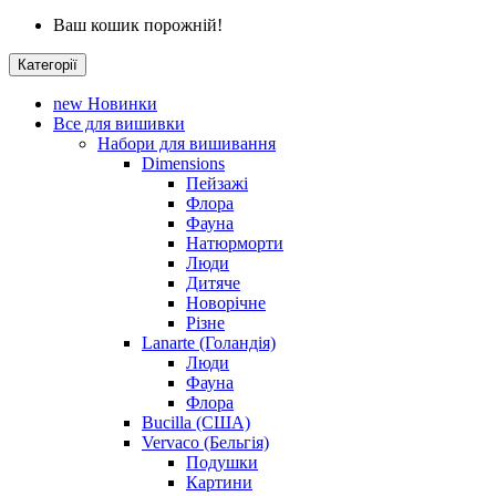
Ваш кошик порожній!
Категорії
new
Новинки
Все для вишивки
Набори для вишивання
Dimensions
Пейзажі
Флора
Фауна
Натюрморти
Люди
Дитяче
Новорічне
Різне
Lanarte (Голандія)
Люди
Фауна
Флора
Bucilla (США)
Vervaco (Бельгія)
Подушки
Картини