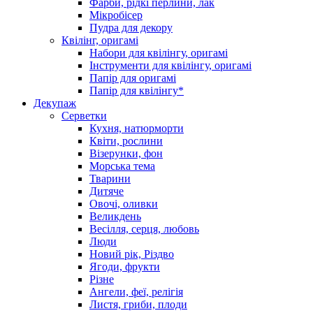
Фарби, рідкі перлини, лак
Мікробісер
Пудра для декору
Квілінг, оригамі
Набори для квілінгу, оригамі
Інструменти для квілінгу, оригамі
Папір для оригамі
Папір для квілінгу*
Декупаж
Серветки
Кухня, натюрморти
Квіти, рослини
Візерунки, фон
Морська тема
Тварини
Дитяче
Овочі, оливки
Великдень
Весілля, серця, любовь
Люди
Новий рік, Різдво
Ягоди, фрукти
Різне
Ангели, феї, релігія
Листя, гриби, плоди