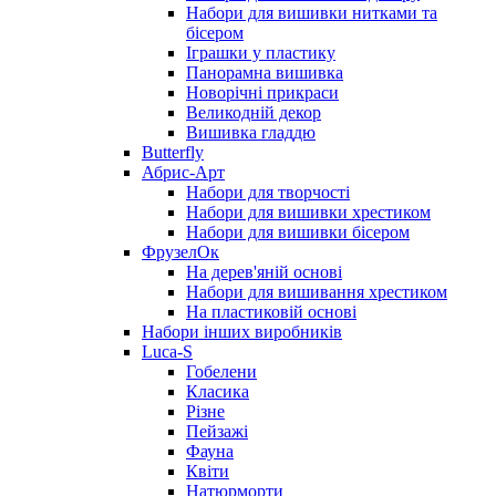
Набори для вишивки нитками та
бісером
Іграшки у пластику
Панорамна вишивка
Новорічні прикраси
Великодній декор
Вишивка гладдю
Butterfly
Абрис-Арт
Набори для творчості
Набори для вишивки хрестиком
Набори для вишивки бісером
ФрузелОк
На дерев'яній основі
Набори для вишивання хрестиком
На пластиковій основі
Набори інших виробників
Luca-S
Гобелени
Класика
Різне
Пейзажі
Фауна
Квіти
Натюрморти