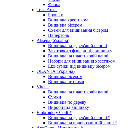
Флора
Тела Артіс
Брошки
Вишивка хрестиком
Вишивка бісером
Схеми для вишивання бісером
Папертоль
Alisena (Україна)
Вишивка на дерев'яній основі
Заготовки з фанери під вишивку
Вишивка на пластиковій канві
Набори для вишивання хрестиком
Еко-сумки під вишивку бісером
OLANTA (Україна)
Вишивка бісером
Вишивка нитками
Virena
Вишивка на пластиковій канві
Сумки
Вишивка по дереву
Вироби під вишивку
Embroidery Craft *
Вишивка на дерев'яній основі *
Вишивка на водорозчинній канві *
АртСоло - Натхнення *