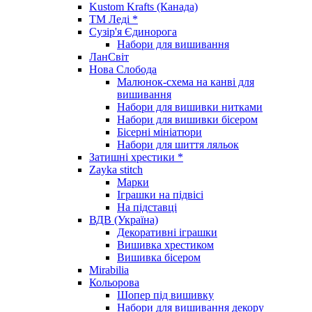
Kustom Krafts (Канада)
ТМ Леді *
Сузір'я Єдинорога
Набори для вишивання
ЛанСвіт
Нова Слобода
Малюнок-схема на канві для
вишивання
Набори для вишивки нитками
Набори для вишивки бісером
Бісерні мініатюри
Набори для шиття ляльок
Затишні хрестики *
Zayka stitch
Марки
Іграшки на підвісі
На підставці
ВДВ (Україна)
Декоративні іграшки
Вишивка хрестиком
Вишивка бісером
Mirabilia
Кольорова
Шопер під вишивку
Набори для вишивання декору