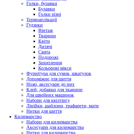
Голки, булавки
Булавки
Голки різні
Термоаплікації
Гудзики
Вінтаж
Тварини
Квіти
Дитячі
Свята
Подорожі
Захоплення
Кольорові мікси
Фурнітура для сумок, шкатулок
Допоміжне для шиття
Ножі, аксесуари до них
Клей, добавки для тканини
Для швейних машинок
Набори для квілтінгу
Лінійки, шаблони, трафарети, мати
Нитки для шиття
Килимарство
Набори для килимарства
Аксесуари для килимарства
Нитки для килимарства