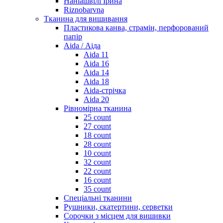
Наніашвілі Ірина
Riznobarvna
Тканина для вишивання
Пластикова канва, страмін, перфорований
папір
Aida / Аіда
Aida 11
Aida 16
Aida 14
Aida 18
Aida-стрічка
Aida 20
Рівномірна тканина
25 count
27 count
18 count
28 count
10 count
32 count
22 count
16 count
35 count
Спеціальні тканини
Рушники, скатертини, серветки
Сорочки з місцем для вишивки