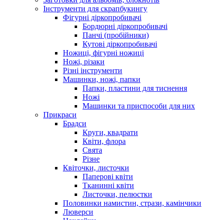
Інструменти для скрапбукингу
Фігурні діркопробивачі
Бордюрні діркопробивачі
Панчі (пробійники)
Кутові діркопробивачі
Ножиці, фігурні ножиці
Ножі, різаки
Різні інструменти
Машинки, ножі, папки
Папки, пластини для тиснення
Ножі
Машинки та приспособи для них
Прикраси
Брадси
Круги, квадрати
Квіти, флора
Свята
Різне
Квіточки, листочки
Паперові квіти
Тканинні квіти
Листочки, пелюстки
Половинки намистин, стрази, камінчики
Люверси