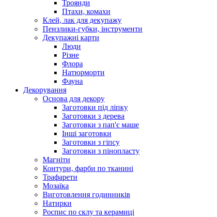
Троянди
Птахи, комахи
Клей, лак для декупажу
Пензлики-губки, інструменти
Декупажні карти
Люди
Різне
Флора
Натюрморти
Фауна
Декорування
Основа для декору
Заготовки під ліпку
Заготовки з дерева
Заготовки з пап'є маше
Інші заготовки
Заготовки з гіпсу
Заготовки з пінопласту
Магніти
Контури, фарби по тканині
Трафарети
Мозаїка
Виготовлення годинників
Натирки
Роспис по склу та керамиці