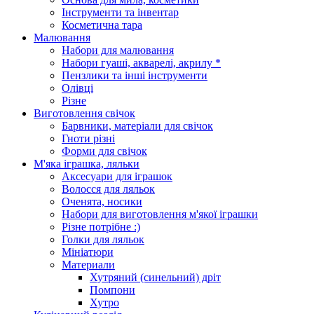
Інструменти та інвентар
Косметична тара
Малювання
Набори для малювання
Набори гуаші, акварелі, акрилу *
Пензлики та інші інструменти
Олівці
Різне
Виготовлення свічок
Барвники, матеріали для свічок
Гноти різні
Форми для свічок
М'яка іграшка, ляльки
Аксесуари для іграшок
Волосся для ляльок
Оченята, носики
Набори для виготовлення м'якої іграшки
Різне потрібне :)
Голки для ляльок
Мініатюри
Материали
Хутряний (синельний) дріт
Помпони
Хутро