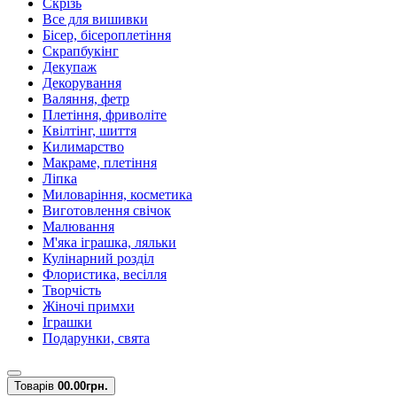
Скрізь
Все для вишивки
Бісер, бісероплетіння
Скрапбукінг
Декупаж
Декорування
Валяння, фетр
Плетіння, фриволіте
Квілтінг, шиття
Килимарство
Макраме, плетіння
Ліпка
Миловаріння, косметика
Виготовлення свічок
Малювання
М'яка іграшка, ляльки
Кулінарний розділ
Флористика, весілля
Творчість
Жіночі примхи
Іграшки
Подарунки, свята
Товарів
0
0.00грн.