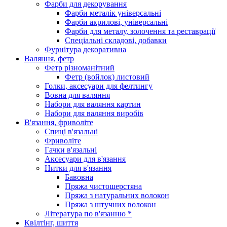
Фарби для декорування
Фарби металік універсальні
Фарби акрилові, універсальні
Фарби для металу, золочення та реставрації
Спеціальні складові, добавки
Фурнітура декоративна
Валяння, фетр
Фетр різноманітний
Фетр (войлок) листовий
Голки, аксесуари для фелтингу
Вовна для валяння
Набори для валяння картин
Набори для валяння виробів
В'язання, фриволіте
Спиці в'язальні
Фриволіте
Гачки в'язальні
Аксесуари для в'язання
Нитки для в'язання
Бавовна
Пряжа чистошерстяна
Пряжа з натуральних волокон
Пряжа з штучних волокон
Література по в'язанню *
Квілтінг, шиття