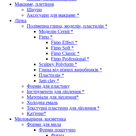
Макраме, плетіння
Шнури
Аксесуари для макраме *
Ліпка
Полімерна глина, моделін, пластилін *
Моделін Cernit *
Fimo *
Fimo Effect *
Fimo Soft *
Fimo Classic *
Fimo Professional *
Sculpey Polyform *
Глина від різних виробників *
Пластилін *
Jam clay *
Форми для пластику
Інструменти для ліплення *
Матеріали для ліплення*
Холодна емаль
Текстурні пластини для ліплення *
Каттери*
Миловаріння, косметика
Форми для мила
Форми поштучно
Фауна