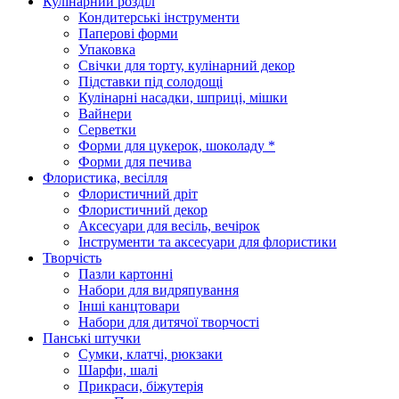
Кулінарний розділ
Кондитерські інструменти
Паперові форми
Упаковка
Свічки для торту, кулінарний декор
Підставки під солодощі
Кулінарні насадки, шприці, мішки
Вайнери
Серветки
Форми для цукерок, шоколаду *
Форми для печива
Флористика, весілля
Флористичний дріт
Флористичний декор
Аксесуари для весіль, вечірок
Інструменти та аксесуари для флористики
Творчість
Пазли картонні
Набори для видряпування
Інші канцтовари
Набори для дитячої творчості
Панські штучки
Сумки, клатчі, рюкзаки
Шарфи, шалі
Прикраси, біжутерія