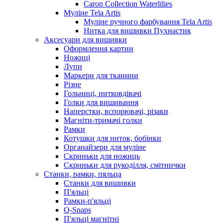
Caron Collection Waterlilies
Муліне Tela Artis
Муліне ручного фарбування Tela Artis
Нитка для вишивки Пухнастик
Аксесуари для вишивки
Оформлення картин
Ножиці
Лупи
Маркери для тканини
Різне
Гольниці, нитковдівачі
Голки для вишивання
Наперстки, вспорювачі, різаки
Магніти-тримачі голки
Рамки
Котушки для ниток, бобінки
Органайзери для муліне
Скриньки для ножиць
Скриньки для рукоділля, смітнички
Станки, рамки, пяльца
Станки для вишивки
П'яльці
Рамки-п'яльці
Q-Snaps
П'яльці магнітні