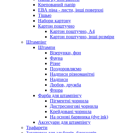
Крепований папір
ЕВА піна - листи, інші поверхні
Тішью
Набори картону
Картон поштучно
Картон поштучно, А4
Картон поштучно, інші розміри
Штампінг
Штампи
Візерунки, фон
Фауна
Різне
Поздоровляємо
Надписи різноманітні
Надписи
Любов, дружба
Флора
Фарба для штампінгу
Пігментні чорнила
Дистресингові чорнила
Крейдовані чорнила
На основі барвника (dye ink)
Аксесуари для штампінгу
Трафарети
Заготовки для альбомів, блокнотів