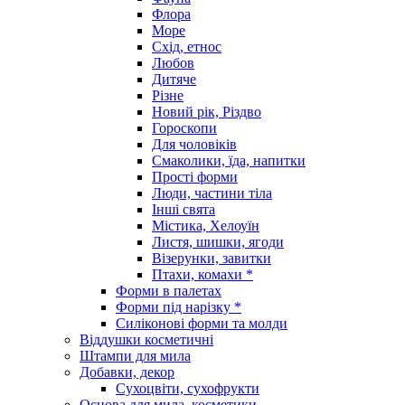
Флора
Море
Схід, етнос
Любов
Дитяче
Різне
Новий рік, Різдво
Гороскопи
Для чоловіків
Смаколики, їда, напитки
Прості форми
Люди, частини тіла
Інші свята
Містика, Хелоуїн
Листя, шишки, ягоди
Візерунки, завитки
Птахи, комахи *
Форми в палетах
Форми під нарізку *
Силіконові форми та молди
Віддушки косметичні
Штампи для мила
Добавки, декор
Сухоцвіти, сухофрукти
Основа для мила, косметики