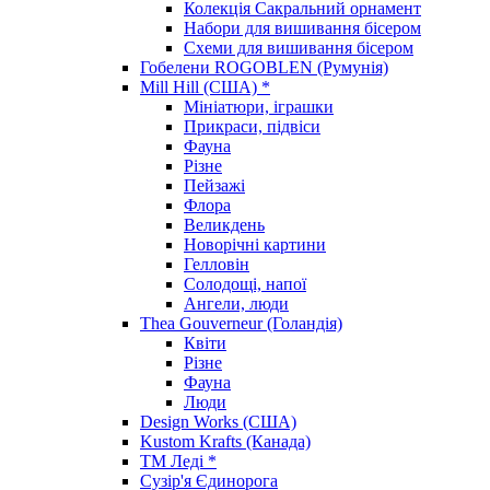
Колекція Сакральний орнамент
Набори для вишивання бісером
Схеми для вишивання бісером
Гобелени ROGOBLEN (Румунія)
Mill Hill (США) *
Мініатюри, іграшки
Прикраси, підвіси
Фауна
Різне
Пейзажі
Флора
Великдень
Новорічні картини
Гелловін
Солодощі, напої
Ангели, люди
Thea Gouverneur (Голандія)
Квіти
Різне
Фауна
Люди
Design Works (США)
Kustom Krafts (Канада)
ТМ Леді *
Сузір'я Єдинорога