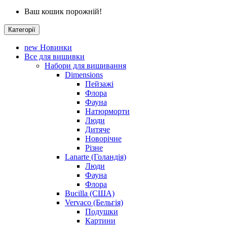
Ваш кошик порожній!
Категорії
new
Новинки
Все для вишивки
Набори для вишивання
Dimensions
Пейзажі
Флора
Фауна
Натюрморти
Люди
Дитяче
Новорічне
Різне
Lanarte (Голандія)
Люди
Фауна
Флора
Bucilla (США)
Vervaco (Бельгія)
Подушки
Картини