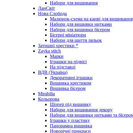
Набори для вишивання
ЛанСвіт
Нова Слобода
Малюнок-схема на канві для вишивання
Набори для вишивки нитками
Набори для вишивки бісером
Бісерні мініатюри
Набори для шиття ляльок
Затишні хрестики *
Zayka stitch
Марки
Іграшки на підвісі
На підставці
ВДВ (Україна)
Декоративні іграшки
Вишивка хрестиком
Вишивка бісером
Mirabilia
Кольорова
Шопер під вишивку
Набори для вишивання декору
Набори для вишивки нитками та бісеро
Іграшки у пластику
Панорамна вишивка
Новорічні прикраси