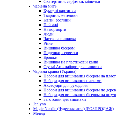
Скатертини, серфетки, мішечки
Чарiвна мить
Кумедні картинки
Тварини, метелики
Квіти, рослини
Пейзажі
Натюрморти
Люди
Часткова вишивка
Різне
Вишивка бісером
Подушки, серветки
Брошки
Вишивка на пластиковій канві
Crystal Art - набори для вишивки
Чарівна країна (Україна)
Набори для вишивання бісером на пласт
Набори для вишивання нитками
Аксесуари для рукоділля
Набори для вишивання бісером по дерев
Набори для вишивання бісером на штучн
Заготовки для вишивки
Janlynn
Magic Needle (Чудесная игла) (РОЗПРОДАЖ)
Міледі