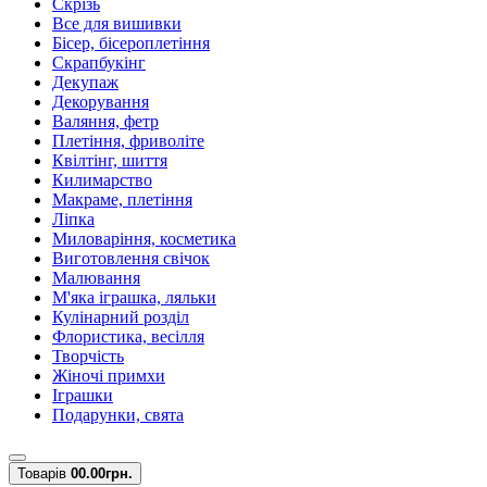
Скрізь
Все для вишивки
Бісер, бісероплетіння
Скрапбукінг
Декупаж
Декорування
Валяння, фетр
Плетіння, фриволіте
Квілтінг, шиття
Килимарство
Макраме, плетіння
Ліпка
Миловаріння, косметика
Виготовлення свічок
Малювання
М'яка іграшка, ляльки
Кулінарний розділ
Флористика, весілля
Творчість
Жіночі примхи
Іграшки
Подарунки, свята
Товарів
0
0.00грн.