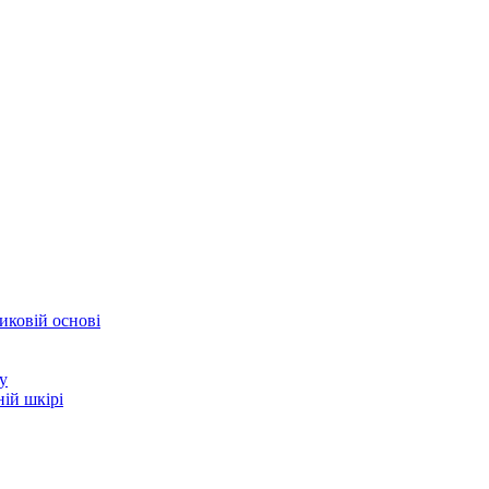
иковій основі
у
ій шкірі