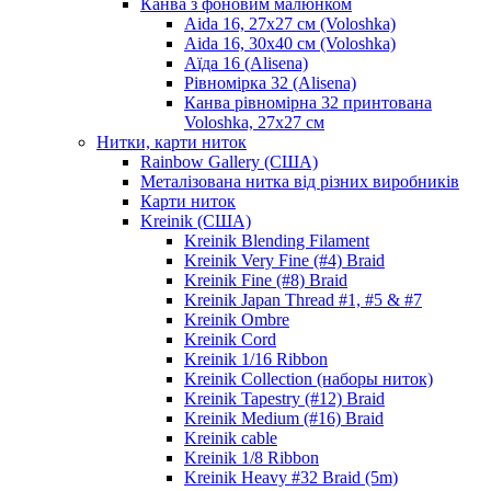
Канва з фоновим малюнком
Aida 16, 27х27 см (Voloshka)
Aida 16, 30х40 см (Voloshka)
Аїда 16 (Alisena)
Рівномірка 32 (Alisena)
Канва рівномірна 32 принтована
Voloshka, 27х27 см
Нитки, карти ниток
Rainbow Gallery (США)
Металізована нитка від різних виробників
Карти ниток
Kreinik (США)
Kreinik Blending Filament
Kreinik Very Fine (#4) Braid
Kreinik Fine (#8) Braid
Kreinik Japan Thread #1, #5 & #7
Kreinik Ombre
Kreinik Cord
Kreinik 1/16 Ribbon
Kreinik Collection (наборы ниток)
Kreinik Tapestry (#12) Braid
Kreinik Medium (#16) Braid
Kreinik cable
Kreinik 1/8 Ribbon
Kreinik Heavy #32 Braid (5m)