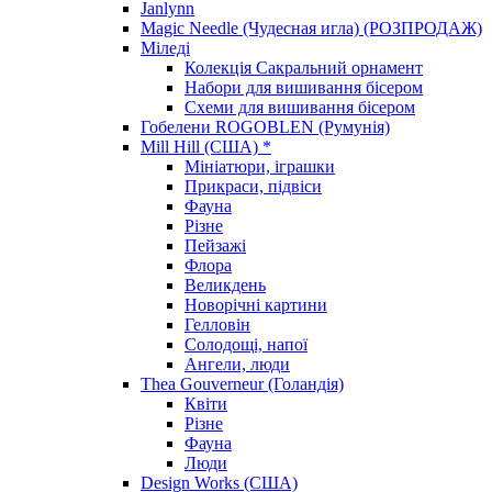
Janlynn
Magic Needle (Чудесная игла) (РОЗПРОДАЖ)
Міледі
Колекція Сакральний орнамент
Набори для вишивання бісером
Схеми для вишивання бісером
Гобелени ROGOBLEN (Румунія)
Mill Hill (США) *
Мініатюри, іграшки
Прикраси, підвіси
Фауна
Різне
Пейзажі
Флора
Великдень
Новорічні картини
Гелловін
Солодощі, напої
Ангели, люди
Thea Gouverneur (Голандія)
Квіти
Різне
Фауна
Люди
Design Works (США)