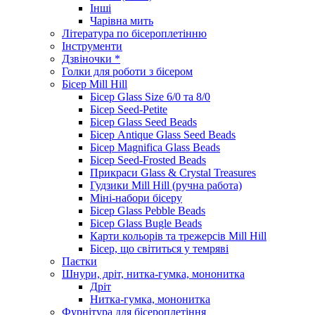
Інші
Чарівна мить
Література по бісероплетінню
Інструменти
Дзвіночки *
Голки для роботи з бісером
Бісер Mill Hill
Бісер Glass Size 6/0 та 8/0
Бісер Seed-Petite
Бісер Glass Seed Beads
Бісер Antique Glass Seed Beads
Бісер Magnifica Glass Beads
Бісер Seed-Frosted Beads
Прикраси Glass & Crystal Treasures
Гудзики Mill Hill (ручна работа)
Міні-набори бісеру
Бісер Glass Pebble Beads
Бісер Glass Bugle Beads
Карти кольорів та трежерсів Mill Hill
Бісер, що світиться у темряві
Паєтки
Шнури, дріт, нитка-гумка, мононитка
Дріт
Нитка-гумка, мононитка
Фурнітура для бісероплетіння