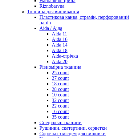
Наніашвілі Ірина
Riznobarvna
Тканина для вишивання
Пластикова канва, страмін, перфорований
папір
Aida / Аіда
Aida 11
Aida 16
Aida 14
Aida 18
Aida-стрічка
Aida 20
Рівномірна тканина
25 count
27 count
18 count
28 count
10 count
32 count
22 count
16 count
35 count
Спеціальні тканини
Рушники, скатертини, серветки
Сорочки з місцем для вишивки