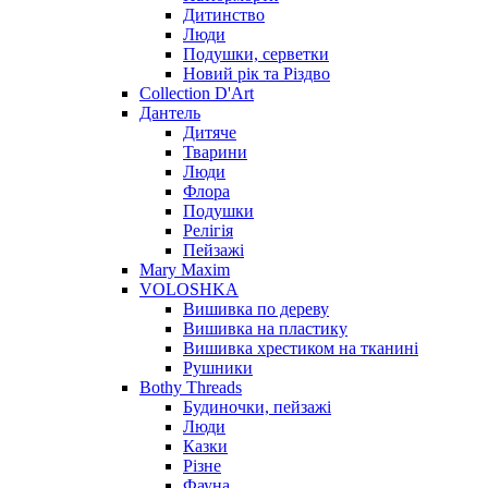
Дитинство
Люди
Подушки, серветки
Новий рік та Різдво
Collection D'Art
Дантель
Дитяче
Тварини
Люди
Флора
Подушки
Релігія
Пейзажі
Mary Maxim
VOLOSHKA
Вишивка по дереву
Вишивка на пластику
Вишивка хрестиком на тканині
Рушники
Bothy Threads
Будиночки, пейзажі
Люди
Казки
Різне
Фауна