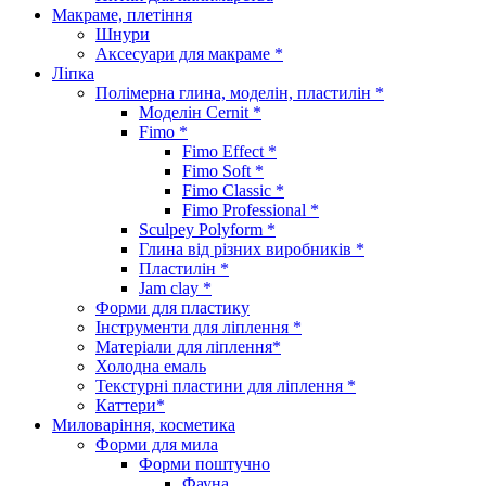
Макраме, плетіння
Шнури
Аксесуари для макраме *
Ліпка
Полімерна глина, моделін, пластилін *
Моделін Cernit *
Fimo *
Fimo Effect *
Fimo Soft *
Fimo Classic *
Fimo Professional *
Sculpey Polyform *
Глина від різних виробників *
Пластилін *
Jam clay *
Форми для пластику
Інструменти для ліплення *
Матеріали для ліплення*
Холодна емаль
Текстурні пластини для ліплення *
Каттери*
Миловаріння, косметика
Форми для мила
Форми поштучно
Фауна