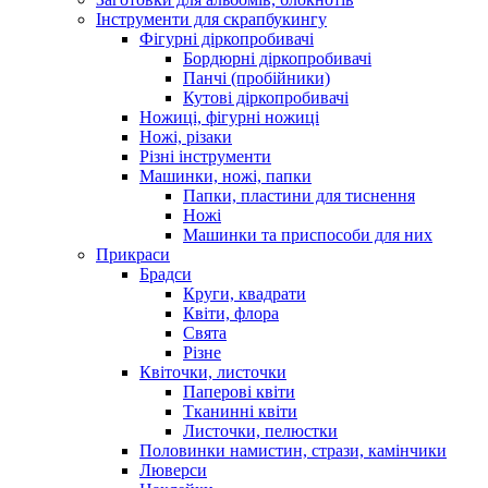
Інструменти для скрапбукингу
Фігурні діркопробивачі
Бордюрні діркопробивачі
Панчі (пробійники)
Кутові діркопробивачі
Ножиці, фігурні ножиці
Ножі, різаки
Різні інструменти
Машинки, ножі, папки
Папки, пластини для тиснення
Ножі
Машинки та приспособи для них
Прикраси
Брадси
Круги, квадрати
Квіти, флора
Свята
Різне
Квіточки, листочки
Паперові квіти
Тканинні квіти
Листочки, пелюстки
Половинки намистин, стрази, камінчики
Люверси