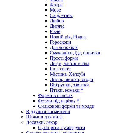
Флора
Море
Схід, етнос
Любов
Дитяче
Різне
Новий рік, Різдво
Гороскопи
Для чоловіків
Смаколики, їда, напитки
Прості форми
Люди, частини тіла
Інші свята
Містика, Хелоуїн
Листя, шишки, ягоди
Візерунки, завитки
Птахи, комахи *
Форми в палетах
Форми під нарізку *
Силіконові форми та молди
Віддушки косметичні
Штампи для мила
Добавки, декор
Сухоцвіти, сухофрукти
Основа для мила, косметики