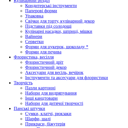
Кулінарний розділ
Кондитерські інструменти
Паперові форми
Упаковка
Свічки для торту, кулінарний декор
Підставки під солодощі
Кулінарні насадки, шприці, мішки
Вайнери
Серветки
Форми для цукерок, шоколаду *
Форми для печива
Флористика, весілля
Флористичний дріт
Флористичний декор
Аксесуари для весіль, вечірок
Інструменти та аксесуари для флористики
Творчість
Пазли картонні
Набори для видряпування
Інші канцтовари
Набори для дитячої творчості
Панські штучки
Сумки, клатчі, рюкзаки
Шарфи, шалі
Прикраси, біжутерія