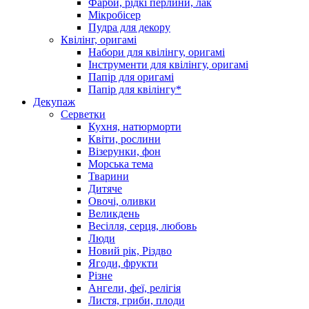
Фарби, рідкі перлини, лак
Мікробісер
Пудра для декору
Квілінг, оригамі
Набори для квілінгу, оригамі
Інструменти для квілінгу, оригамі
Папір для оригамі
Папір для квілінгу*
Декупаж
Серветки
Кухня, натюрморти
Квіти, рослини
Візерунки, фон
Морська тема
Тварини
Дитяче
Овочі, оливки
Великдень
Весілля, серця, любовь
Люди
Новий рік, Різдво
Ягоди, фрукти
Різне
Ангели, феї, релігія
Листя, гриби, плоди