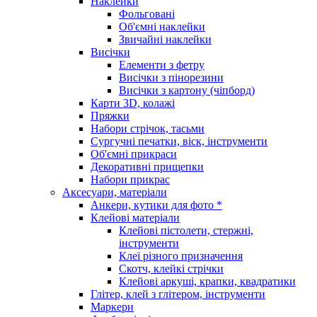
Наклейки
Фольговані
Об'ємні наклейки
Звичайні наклейки
Висічки
Елементи з фетру
Висічки з пінорезини
Висічки з картону (чіпборд)
Карти 3D, колажі
Пряжки
Набори стрічок, тасьми
Сургучні печатки, віск, інструменти
Об'ємні прикраси
Декоративні прищепки
Набори прикрас
Аксесуари, матеріали
Анкери, кутики для фото *
Клейові матеріали
Клейові пістолети, стержні,
інструменти
Клеї різного призначення
Скотч, клейкі стрічки
Клейові аркуші, крапки, квадратики
Глітер, клей з глітером, інструменти
Маркери