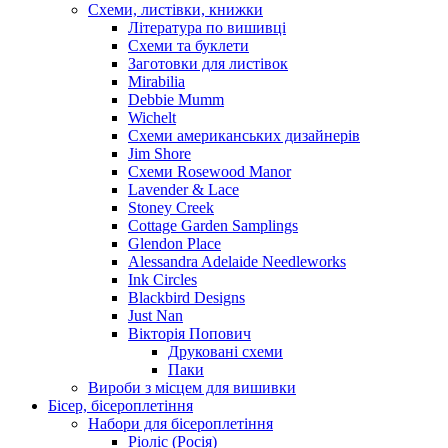
Схеми, листівки, книжки
Література по вишивці
Схеми та буклети
Заготовки для листівок
Mirabilia
Debbie Mumm
Wichelt
Схеми американських дизайнерів
Jim Shore
Cхеми Rosewood Manor
Lavender & Lace
Stoney Creek
Cottage Garden Samplings
Glendon Place
Alessandra Adelaide Needleworks
Ink Circles
Blackbird Designs
Just Nan
Вікторія Попович
Друковані схеми
Паки
Вироби з місцем для вишивки
Бісер, бісероплетіння
Набори для бісероплетіння
Ріоліс (Росія)