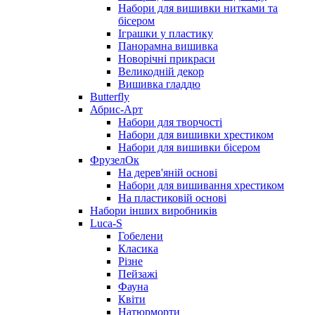
Набори для вишивки нитками та
бісером
Іграшки у пластику
Панорамна вишивка
Новорічні прикраси
Великодній декор
Вишивка гладдю
Butterfly
Абрис-Арт
Набори для творчості
Набори для вишивки хрестиком
Набори для вишивки бісером
ФрузелОк
На дерев'яній основі
Набори для вишивання хрестиком
На пластиковій основі
Набори інших виробників
Luca-S
Гобелени
Класика
Різне
Пейзажі
Фауна
Квіти
Натюрморти