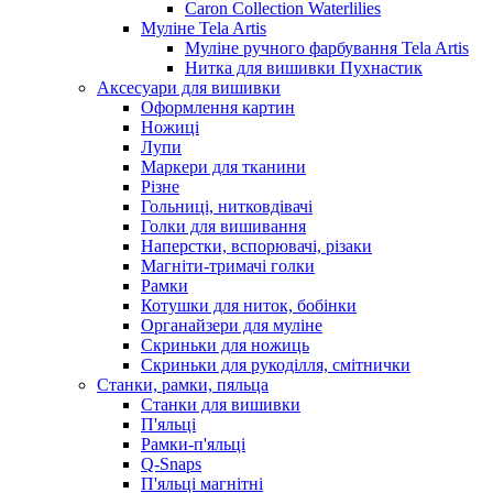
Caron Collection Waterlilies
Муліне Tela Artis
Муліне ручного фарбування Tela Artis
Нитка для вишивки Пухнастик
Аксесуари для вишивки
Оформлення картин
Ножиці
Лупи
Маркери для тканини
Різне
Гольниці, нитковдівачі
Голки для вишивання
Наперстки, вспорювачі, різаки
Магніти-тримачі голки
Рамки
Котушки для ниток, бобінки
Органайзери для муліне
Скриньки для ножиць
Скриньки для рукоділля, смітнички
Станки, рамки, пяльца
Станки для вишивки
П'яльці
Рамки-п'яльці
Q-Snaps
П'яльці магнітні