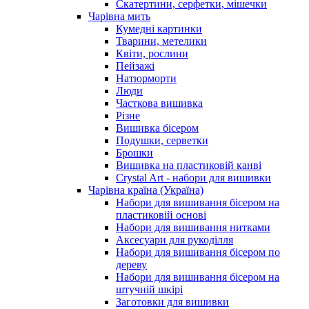
Скатертини, серфетки, мішечки
Чарiвна мить
Кумедні картинки
Тварини, метелики
Квіти, рослини
Пейзажі
Натюрморти
Люди
Часткова вишивка
Різне
Вишивка бісером
Подушки, серветки
Брошки
Вишивка на пластиковій канві
Crystal Art - набори для вишивки
Чарівна країна (Україна)
Набори для вишивання бісером на
пластиковій основі
Набори для вишивання нитками
Аксесуари для рукоділля
Набори для вишивання бісером по
дереву
Набори для вишивання бісером на
штучній шкірі
Заготовки для вишивки