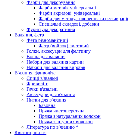
Фарби для декорування
Фарби металік універсальні
Фарби акрилові, універсальні
Фарби для металу, золочення та реставрації
Спеціальні складові, добавки
Фурнітура декоративна
Валяння, фетр
Фетр різноманітний
Фетр (войлок) листовий
Голки, аксесуари для фелтингу
Вовна для валяння
Набори для валяння картин
Набори для валяння виробів
В'язання, фриволіте
Спиці в'язальні
Фриволіте
Гачки в'язальні
Аксесуари для в'язання
Нитки для в'язання
Бавовна
Пряжа чистошерстяна
Пряжа з натуральних волокон
Пряжа з штучних волокон
Література по в'язанню *
Квілтінг, шиття