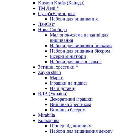
Kustom Krafts (Канада)
ТМ Леді *
Сузір'я Єдинорога
Набори для вишивання
ЛанСвіт
Нова Слобода
Малюнок-схема на канві для
вишивання
Набори для вишивки нитками
Набори для вишивки бісером
Бісерні мініатюри
Набори для шиття ляльок
Затишні хрестики *
Zayka stitch
Марки
Іграшки на підвісі
На підставці
ВДВ (Україна)
Декоративні іграшки
Вишивка хрестиком
Вишивка бісером
Mirabilia
Кольорова
Шопер під вишивку
Набори для вишивання декору