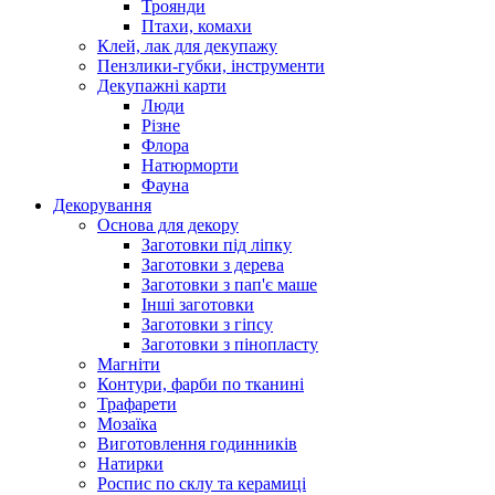
Троянди
Птахи, комахи
Клей, лак для декупажу
Пензлики-губки, інструменти
Декупажні карти
Люди
Різне
Флора
Натюрморти
Фауна
Декорування
Основа для декору
Заготовки під ліпку
Заготовки з дерева
Заготовки з пап'є маше
Інші заготовки
Заготовки з гіпсу
Заготовки з пінопласту
Магніти
Контури, фарби по тканині
Трафарети
Мозаїка
Виготовлення годинників
Натирки
Роспис по склу та керамиці