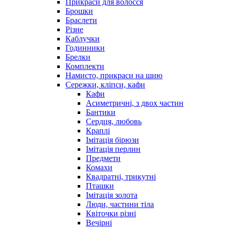
Прикраси для волосся
Брошки
Браслети
Різне
Каблучки
Годинники
Брелки
Комплекти
Намисто, прикраси на шию
Сережки, кліпси, кафи
Кафи
Асиметричні, з двох частин
Бантики
Сердця, любовь
Краплі
Імітація бірюзи
Імітація перлин
Предмети
Комахи
Квадратні, трикутні
Пташки
Імітація золота
Люди, частини тіла
Квіточки різні
Вечірні