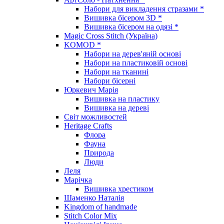
Набори для викладення стразами *
Вишивка бісером 3D *
Вишивка бісером на одязі *
Magic Cross Stitch (Україна)
KOMOD *
Набори на дерев'яній основі
Набори на пластиковій основі
Набори на тканині
Набори бісерні
Юркевич Марія
Вишивка на пластику
Вишивка на дереві
Світ можливостей
Heritage Crafts
Флора
Фауна
Природа
Люди
Леля
Марічка
Вишивка хрестиком
Шаменко Наталія
Kingdom of handmade
Stitch Color Mix