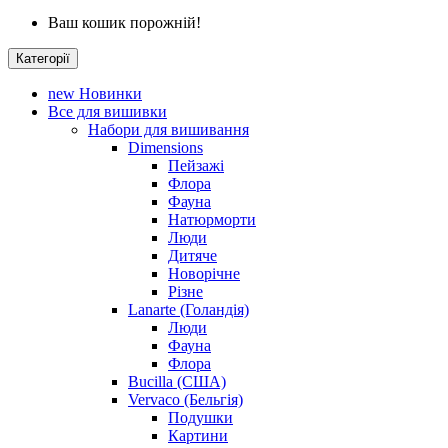
Ваш кошик порожній!
Категорії
new
Новинки
Все для вишивки
Набори для вишивання
Dimensions
Пейзажі
Флора
Фауна
Натюрморти
Люди
Дитяче
Новорічне
Різне
Lanarte (Голандія)
Люди
Фауна
Флора
Bucilla (США)
Vervaco (Бельгія)
Подушки
Картини