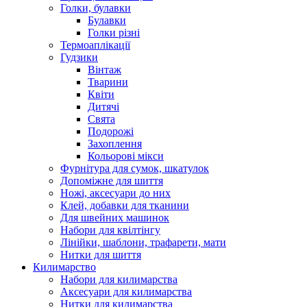
Голки, булавки
Булавки
Голки різні
Термоаплікації
Гудзики
Вінтаж
Тварини
Квіти
Дитячі
Свята
Подорожі
Захоплення
Кольорові мікси
Фурнітура для сумок, шкатулок
Допоміжне для шиття
Ножі, аксесуари до них
Клей, добавки для тканини
Для швейних машинок
Набори для квілтінгу
Лінійки, шаблони, трафарети, мати
Нитки для шиття
Килимарство
Набори для килимарства
Аксесуари для килимарства
Нитки для килимарства