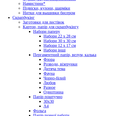
Намистини*
Підвіски, кулони, шарміки
Нитки для вышивки бисером
Скрапбукінг
Заготовки для листівок
Картон, папір для скрапбукінгу
Набори паперу
Набори 22 х 28 см
Набори 30 х 30 см
Набори 12 х 17 см
Набори інші
Пергаментний папір, велум, калька
Флора
Розводи, візерунки
Дитяча тема
Фауна
Чорно-білий
Любов
Разное
Однотонна
Папір поштучно
30х30
А4
Фольга
Папір ручної работи