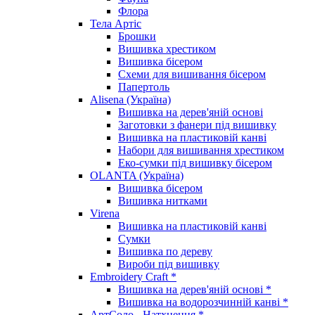
Флора
Тела Артіс
Брошки
Вишивка хрестиком
Вишивка бісером
Схеми для вишивання бісером
Папертоль
Alisena (Україна)
Вишивка на дерев'яній основі
Заготовки з фанери під вишивку
Вишивка на пластиковій канві
Набори для вишивання хрестиком
Еко-сумки під вишивку бісером
OLANTA (Україна)
Вишивка бісером
Вишивка нитками
Virena
Вишивка на пластиковій канві
Сумки
Вишивка по дереву
Вироби під вишивку
Embroidery Craft *
Вишивка на дерев'яній основі *
Вишивка на водорозчинній канві *
АртСоло - Натхнення *