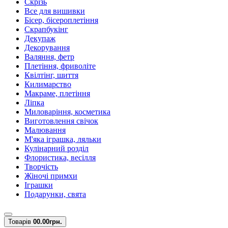
Скрізь
Все для вишивки
Бісер, бісероплетіння
Скрапбукінг
Декупаж
Декорування
Валяння, фетр
Плетіння, фриволіте
Квілтінг, шиття
Килимарство
Макраме, плетіння
Ліпка
Миловаріння, косметика
Виготовлення свічок
Малювання
М'яка іграшка, ляльки
Кулінарний розділ
Флористика, весілля
Творчість
Жіночі примхи
Іграшки
Подарунки, свята
Товарів
0
0.00грн.