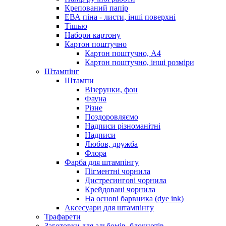
Крепований папір
ЕВА піна - листи, інші поверхні
Тішью
Набори картону
Картон поштучно
Картон поштучно, А4
Картон поштучно, інші розміри
Штампінг
Штампи
Візерунки, фон
Фауна
Різне
Поздоровляємо
Надписи різноманітні
Надписи
Любов, дружба
Флора
Фарба для штампінгу
Пігментні чорнила
Дистресингові чорнила
Крейдовані чорнила
На основі барвника (dye ink)
Аксесуари для штампінгу
Трафарети
Заготовки для альбомів, блокнотів