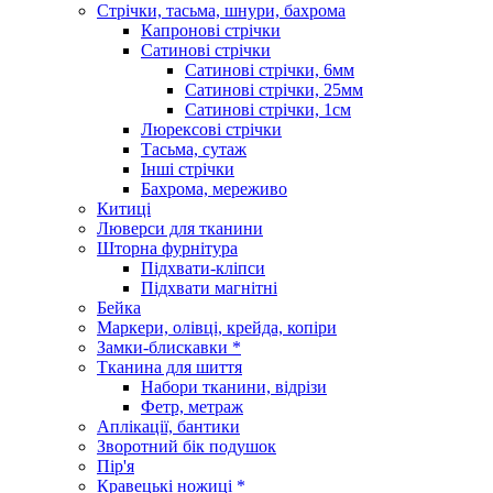
Стрічки, тасьма, шнури, бахрома
Капронові стрічки
Сатинові стрічки
Сатинові стрічки, 6мм
Сатинові стрічки, 25мм
Сатинові стрічки, 1см
Люрексові стрічки
Тасьма, сутаж
Інші стрічки
Бахрома, мереживо
Китиці
Люверси для тканини
Шторна фурнітура
Підхвати-кліпси
Підхвати магнітні
Бейка
Маркери, олівці, крейда, копіри
Замки-блискавки *
Тканина для шиття
Набори тканини, відрізи
Фетр, метраж
Аплікації, бантики
Зворотний бік подушок
Пір'я
Кравецькі ножиці *