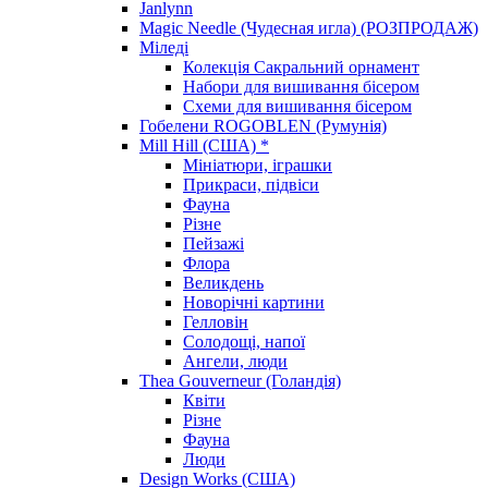
Janlynn
Magic Needle (Чудесная игла) (РОЗПРОДАЖ)
Міледі
Колекція Сакральний орнамент
Набори для вишивання бісером
Схеми для вишивання бісером
Гобелени ROGOBLEN (Румунія)
Mill Hill (США) *
Мініатюри, іграшки
Прикраси, підвіси
Фауна
Різне
Пейзажі
Флора
Великдень
Новорічні картини
Гелловін
Солодощі, напої
Ангели, люди
Thea Gouverneur (Голандія)
Квіти
Різне
Фауна
Люди
Design Works (США)