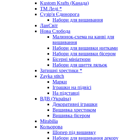
Kustom Krafts (Канада)
ТМ Леді *
Сузір'я Єдинорога
Набори для вишивання
ЛанСвіт
Нова Слобода
Малюнок-схема на канві для
вишивання
Набори для вишивки нитками
Набори для вишивки бісером
Бісерні мініатюри
Набори для шиття ляльок
Затишні хрестики *
Zayka stitch
Марки
Іграшки на підвісі
На підставці
ВДВ (Україна)
Декоративні іграшки
Вишивка хрестиком
Вишивка бісером
Mirabilia
Кольорова
Шопер під вишивку
Набори для вишивання декору