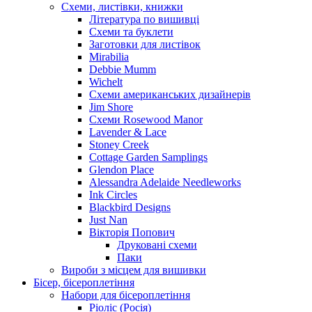
Схеми, листівки, книжки
Література по вишивці
Схеми та буклети
Заготовки для листівок
Mirabilia
Debbie Mumm
Wichelt
Схеми американських дизайнерів
Jim Shore
Cхеми Rosewood Manor
Lavender & Lace
Stoney Creek
Cottage Garden Samplings
Glendon Place
Alessandra Adelaide Needleworks
Ink Circles
Blackbird Designs
Just Nan
Вікторія Попович
Друковані схеми
Паки
Вироби з місцем для вишивки
Бісер, бісероплетіння
Набори для бісероплетіння
Ріоліс (Росія)