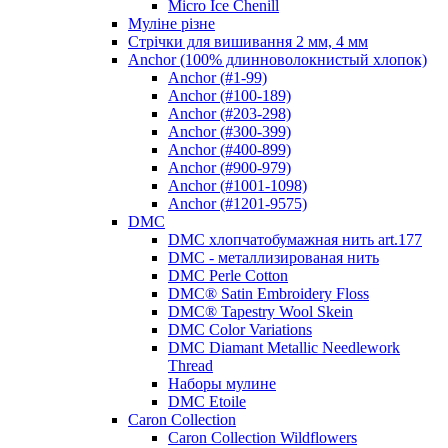
Micro Ice Chenill
Муліне різне
Стрічки для вишивання 2 мм, 4 мм
Anchor (100% длинноволокнистый хлопок)
Anchor (#1-99)
Anchor (#100-189)
Anchor (#203-298)
Anchor (#300-399)
Anchor (#400-899)
Anchor (#900-979)
Anchor (#1001-1098)
Anchor (#1201-9575)
DMC
DMC хлопчатобумажная нить art.177
DMC - металлизированая нить
DMC Perle Cotton
DMC® Satin Embroidery Floss
DMC® Tapestry Wool Skein
DMC Color Variations
DMC Diamant Metallic Needlework
Thread
Наборы мулине
DMC Etoile
Caron Collection
Caron Collection Wildflowers