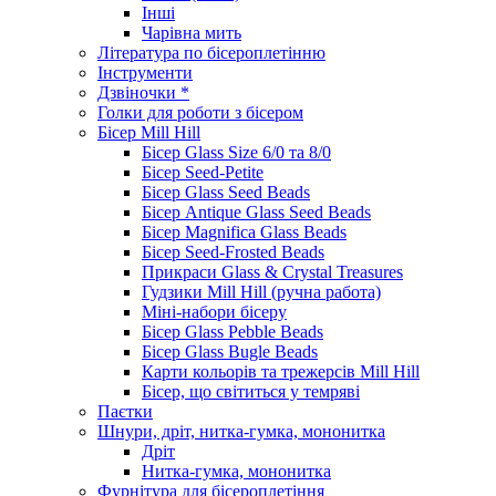
Інші
Чарівна мить
Література по бісероплетінню
Інструменти
Дзвіночки *
Голки для роботи з бісером
Бісер Mill Hill
Бісер Glass Size 6/0 та 8/0
Бісер Seed-Petite
Бісер Glass Seed Beads
Бісер Antique Glass Seed Beads
Бісер Magnifica Glass Beads
Бісер Seed-Frosted Beads
Прикраси Glass & Crystal Treasures
Гудзики Mill Hill (ручна работа)
Міні-набори бісеру
Бісер Glass Pebble Beads
Бісер Glass Bugle Beads
Карти кольорів та трежерсів Mill Hill
Бісер, що світиться у темряві
Паєтки
Шнури, дріт, нитка-гумка, мононитка
Дріт
Нитка-гумка, мононитка
Фурнітура для бісероплетіння