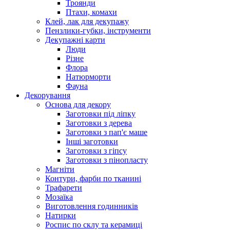
Троянди
Птахи, комахи
Клей, лак для декупажу
Пензлики-губки, інструменти
Декупажні карти
Люди
Різне
Флора
Натюрморти
Фауна
Декорування
Основа для декору
Заготовки під ліпку
Заготовки з дерева
Заготовки з пап'є маше
Інші заготовки
Заготовки з гіпсу
Заготовки з пінопласту
Магніти
Контури, фарби по тканині
Трафарети
Мозаїка
Виготовлення годинників
Натирки
Роспис по склу та керамиці