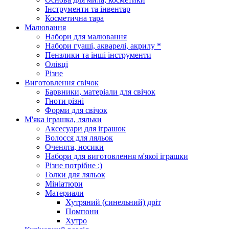
Інструменти та інвентар
Косметична тара
Малювання
Набори для малювання
Набори гуаші, акварелі, акрилу *
Пензлики та інші інструменти
Олівці
Різне
Виготовлення свічок
Барвники, матеріали для свічок
Гноти різні
Форми для свічок
М'яка іграшка, ляльки
Аксесуари для іграшок
Волосся для ляльок
Оченята, носики
Набори для виготовлення м'якої іграшки
Різне потрібне :)
Голки для ляльок
Мініатюри
Материали
Хутряний (синельний) дріт
Помпони
Хутро