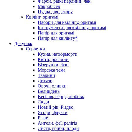
Фарби, рідкі перлини, лак
Мікробісер
Пудра для декору
Квілінг, оригамі
Набори для квілінгу, оригамі
Інструменти для квілінгу, оригамі
Папір для оригамі
Папір для квілінгу*
Декупаж
Серветки
Кухня, натюрморти
Квіти, рослини
Візерунки, фон
Морська тема
Тварини
Дитяче
Овочі, оливки
Великдень
Весілля, серця, любовь
Люди
Новий рік, Різдво
Ягоди, фрукти
Різне
Ангели, феї, релігія
Листя, гриби, плоди