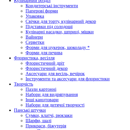
Кулінарний розділ
Кондитерські інструменти
Паперові форми
Упаковка
Свічки для торту, кулінарний декор
Підставки під солодощі
Кулінарні насадки, шприці, мішки
Вайнери
Серветки
Форми для цукерок, шоколаду *
Форми для печива
Флористика, весілля
Флористичний дріт
Флористичний декор
Аксесуари для весіль, вечірок
Інструменти та аксесуари для флористики
Творчість
Пазли картонні
Набори для видряпування
Інші канцтовари
Набори для дитячої творчості
Панські штучки
Сумки, клатчі, рюкзаки
Шарфи, шалі
Прикраси, біжутерія