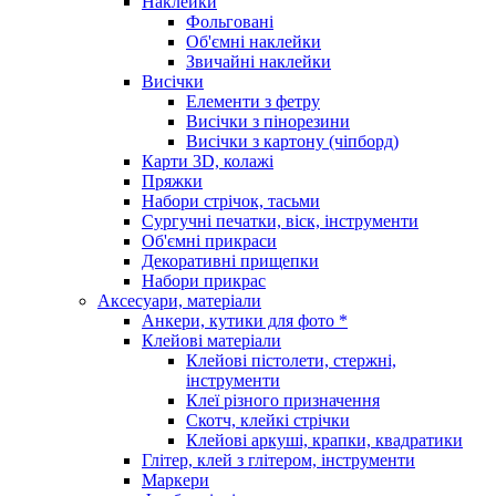
Наклейки
Фольговані
Об'ємні наклейки
Звичайні наклейки
Висічки
Елементи з фетру
Висічки з пінорезини
Висічки з картону (чіпборд)
Карти 3D, колажі
Пряжки
Набори стрічок, тасьми
Сургучні печатки, віск, інструменти
Об'ємні прикраси
Декоративні прищепки
Набори прикрас
Аксесуари, матеріали
Анкери, кутики для фото *
Клейові матеріали
Клейові пістолети, стержні,
інструменти
Клеї різного призначення
Скотч, клейкі стрічки
Клейові аркуші, крапки, квадратики
Глітер, клей з глітером, інструменти
Маркери