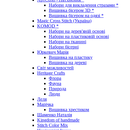
Набори для викладення стразами *
Вишивка бісером 3D *
Вишивка бісером на одязі *
Magic Cross Stitch (Україна)
KOMOD *
Набори на дерев'яній основі
Набори на пластиковій основі
Набори на тканині
Набори бісерні
Юркевич Марія
Вишивка на пластику
Вишивка на дереві
Світ можливостей
Heritage Crafts
Флора
Фауна
Природа
Люди
Леля
Марічка
Вишивка хрестиком
Шаменко Наталія
Kingdom of handmade
Stitch Color Mix