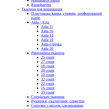
Наніашвілі Ірина
Riznobarvna
Тканина для вишивання
Пластикова канва, страмін, перфорований
папір
Aida / Аіда
Aida 11
Aida 16
Aida 14
Aida 18
Aida-стрічка
Aida 20
Рівномірна тканина
25 count
27 count
18 count
28 count
10 count
32 count
22 count
16 count
35 count
Спеціальні тканини
Рушники, скатертини, серветки
Сорочки з місцем для вишивки