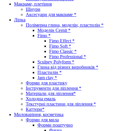
Макраме, плетіння
Шнури
Аксесуари для макраме *
Ліпка
Полімерна глина, моделін, пластилін *
Моделін Cernit *
Fimo *
Fimo Effect *
Fimo Soft *
Fimo Classic *
Fimo Professional *
Sculpey Polyform *
Глина від різних виробників *
Пластилін *
Jam clay *
Форми для пластику
Інструменти для ліплення *
Матеріали для ліплення*
Холодна емаль
Текстурні пластини для ліплення *
Каттери*
Миловаріння, косметика
Форми для мила
Форми поштучно
Фауна