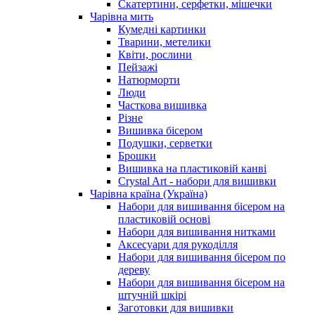
Скатертини, серфетки, мішечки
Чарiвна мить
Кумедні картинки
Тварини, метелики
Квіти, рослини
Пейзажі
Натюрморти
Люди
Часткова вишивка
Різне
Вишивка бісером
Подушки, серветки
Брошки
Вишивка на пластиковій канві
Crystal Art - набори для вишивки
Чарівна країна (Україна)
Набори для вишивання бісером на
пластиковій основі
Набори для вишивання нитками
Аксесуари для рукоділля
Набори для вишивання бісером по
дереву
Набори для вишивання бісером на
штучній шкірі
Заготовки для вишивки