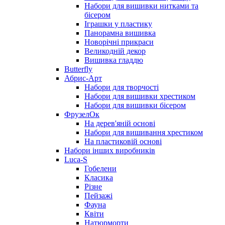
Набори для вишивки нитками та
бісером
Іграшки у пластику
Панорамна вишивка
Новорічні прикраси
Великодній декор
Вишивка гладдю
Butterfly
Абрис-Арт
Набори для творчості
Набори для вишивки хрестиком
Набори для вишивки бісером
ФрузелОк
На дерев'яній основі
Набори для вишивання хрестиком
На пластиковій основі
Набори інших виробників
Luca-S
Гобелени
Класика
Різне
Пейзажі
Фауна
Квіти
Натюрморти