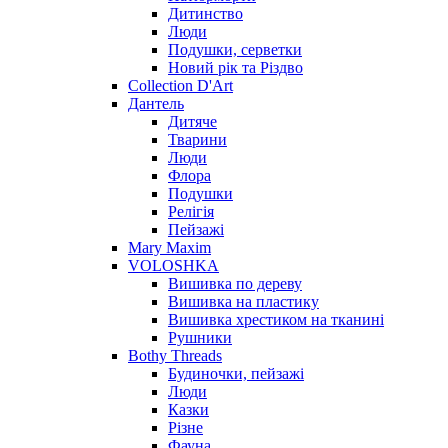
Дитинство
Люди
Подушки, серветки
Новий рік та Різдво
Collection D'Art
Дантель
Дитяче
Тварини
Люди
Флора
Подушки
Релігія
Пейзажі
Mary Maxim
VOLOSHKA
Вишивка по дереву
Вишивка на пластику
Вишивка хрестиком на тканині
Рушники
Bothy Threads
Будиночки, пейзажі
Люди
Казки
Різне
Фауна