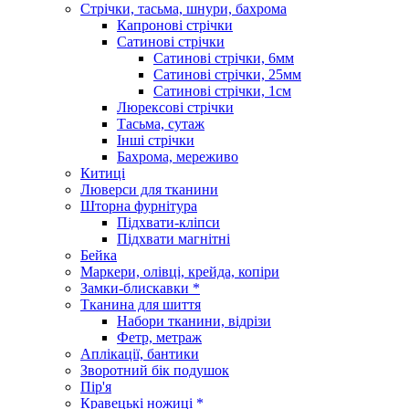
Стрічки, тасьма, шнури, бахрома
Капронові стрічки
Сатинові стрічки
Сатинові стрічки, 6мм
Сатинові стрічки, 25мм
Сатинові стрічки, 1см
Люрексові стрічки
Тасьма, сутаж
Інші стрічки
Бахрома, мереживо
Китиці
Люверси для тканини
Шторна фурнітура
Підхвати-кліпси
Підхвати магнітні
Бейка
Маркери, олівці, крейда, копіри
Замки-блискавки *
Тканина для шиття
Набори тканини, відрізи
Фетр, метраж
Аплікації, бантики
Зворотний бік подушок
Пір'я
Кравецькі ножиці *