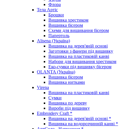
Флора
Тела Артіс
Брошки
Вишивка хрестиком
Вишивка бісером
Схеми для вишивання бісером
Папертоль
Alisena (Україна)
Вишивка на дерев'яній основі
Заготовки з фанери під вишивку
Вишивка на пластиковій канві
Набори для вишивання хрестиком
Еко-сумки під вишивку бісером
OLANTA (Україна)
Вишивка бісером
Вишивка нитками
Virena
Вишивка на пластиковій канві
Сумки
Вишивка по дереву
Вироби під вишивку
Embroidery Craft *
Вишивка на дерев'яній основі *
Вишивка на водорозчинній канві *
АртСоло - Натхнення *