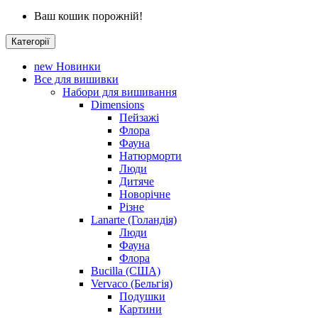
Ваш кошик порожній!
Категорії
new
Новинки
Все для вишивки
Набори для вишивання
Dimensions
Пейзажі
Флора
Фауна
Натюрморти
Люди
Дитяче
Новорічне
Різне
Lanarte (Голандія)
Люди
Фауна
Флора
Bucilla (США)
Vervaco (Бельгія)
Подушки
Картини