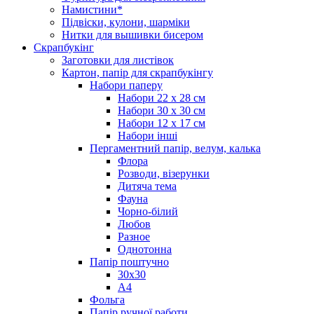
Намистини*
Підвіски, кулони, шарміки
Нитки для вышивки бисером
Скрапбукінг
Заготовки для листівок
Картон, папір для скрапбукінгу
Набори паперу
Набори 22 х 28 см
Набори 30 х 30 см
Набори 12 х 17 см
Набори інші
Пергаментний папір, велум, калька
Флора
Розводи, візерунки
Дитяча тема
Фауна
Чорно-білий
Любов
Разное
Однотонна
Папір поштучно
30х30
А4
Фольга
Папір ручної работи