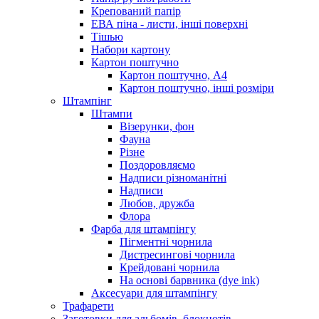
Крепований папір
ЕВА піна - листи, інші поверхні
Тішью
Набори картону
Картон поштучно
Картон поштучно, А4
Картон поштучно, інші розміри
Штампінг
Штампи
Візерунки, фон
Фауна
Різне
Поздоровляємо
Надписи різноманітні
Надписи
Любов, дружба
Флора
Фарба для штампінгу
Пігментні чорнила
Дистресингові чорнила
Крейдовані чорнила
На основі барвника (dye ink)
Аксесуари для штампінгу
Трафарети
Заготовки для альбомів, блокнотів