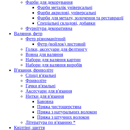
Фарби для декорування
Фарби металік універсальні
Фарби акрилові, універсальні
Фарби для металу, золочення та реставрації
Спеціальні складові, добавки
Фурнітура декоративна
Валяння, фетр
Фетр різноманітний
Фетр (войлок) листовий
Голки, аксесуари для фелтингу
Вовна для валяння
Набори для валяння картин
Набори для валяння виробів
В'язання, фриволіте
Спиці в'язальні
Фриволіте
Гачки в'язальні
Аксесуари для в'язання
Нитки для в'язання
Бавовна
Пряжа чистошерстяна
Пряжа з натуральних волокон
Пряжа з штучних волокон
Література по в'язанню *
Квілтінг, шиття