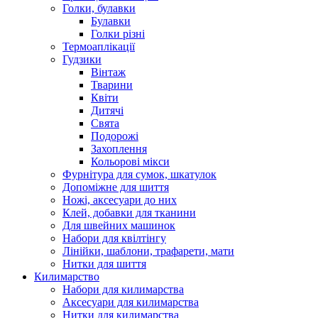
Голки, булавки
Булавки
Голки різні
Термоаплікації
Гудзики
Вінтаж
Тварини
Квіти
Дитячі
Свята
Подорожі
Захоплення
Кольорові мікси
Фурнітура для сумок, шкатулок
Допоміжне для шиття
Ножі, аксесуари до них
Клей, добавки для тканини
Для швейних машинок
Набори для квілтінгу
Лінійки, шаблони, трафарети, мати
Нитки для шиття
Килимарство
Набори для килимарства
Аксесуари для килимарства
Нитки для килимарства