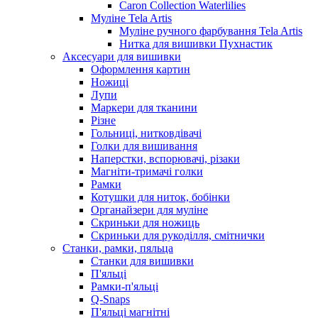
Caron Collection Waterlilies
Муліне Tela Artis
Муліне ручного фарбування Tela Artis
Нитка для вишивки Пухнастик
Аксесуари для вишивки
Оформлення картин
Ножиці
Лупи
Маркери для тканини
Різне
Гольниці, нитковдівачі
Голки для вишивання
Наперстки, вспорювачі, різаки
Магніти-тримачі голки
Рамки
Котушки для ниток, бобінки
Органайзери для муліне
Скриньки для ножиць
Скриньки для рукоділля, смітнички
Станки, рамки, пяльца
Станки для вишивки
П'яльці
Рамки-п'яльці
Q-Snaps
П'яльці магнітні