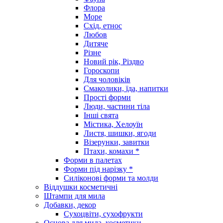
Флора
Море
Схід, етнос
Любов
Дитяче
Різне
Новий рік, Різдво
Гороскопи
Для чоловіків
Смаколики, їда, напитки
Прості форми
Люди, частини тіла
Інші свята
Містика, Хелоуїн
Листя, шишки, ягоди
Візерунки, завитки
Птахи, комахи *
Форми в палетах
Форми під нарізку *
Силіконові форми та молди
Віддушки косметичні
Штампи для мила
Добавки, декор
Сухоцвіти, сухофрукти
Основа для мила, косметики