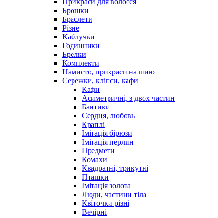
Прикраси для волосся
Брошки
Браслети
Різне
Каблучки
Годинники
Брелки
Комплекти
Намисто, прикраси на шию
Сережки, кліпси, кафи
Кафи
Асиметричні, з двох частин
Бантики
Сердця, любовь
Краплі
Імітація бірюзи
Імітація перлин
Предмети
Комахи
Квадратні, трикутні
Пташки
Імітація золота
Люди, частини тіла
Квіточки різні
Вечірні