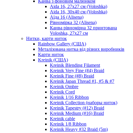
Канва з фоновим малюнком
Aida 16, 27х27 см (Voloshka)
Aida 16, 30х40 см (Voloshka)
Аїда 16 (Alisena)
Рівномірка 32 (Alisena)
Канва рівномірна 32 принтована
Voloshka, 27х27 см
Нитки, карти ниток
Rainbow Gallery (США)
Металізована нитка від різних виробників
Карти ниток
Kreinik (США)
Kreinik Blending Filament
Kreinik Very Fine (#4) Braid
Kreinik Fine (#8) Braid
Kreinik Japan Thread #1, #5 & #7
Kreinik Ombre
Kreinik Cord
Kreinik 1/16 Ribbon
Kreinik Collection (наборы ниток)
Kreinik Tapestry (#12) Braid
Kreinik Medium (#16) Braid
Kreinik cable
Kreinik 1/8 Ribbon
Kreinik Heavy #32 Braid (5m)