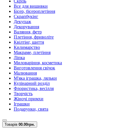
Скрізь
Все для вишивки
Бісер, бісероплетіння
Скрапбукінг
Декупаж
Декорування
Валяння, фетр
Плетіння, фриволіте
Квілтінг, шиття
Килимарство
Макраме, плетіння
Ліпка
Миловаріння, косметика
Виготовлення свічок
Малювання
М'яка іграшка, ляльки
Кулінарний розділ
Флористика, весілля
Творчість
Жіночі примхи
Іграшки
Подарунки, свята
Товарів
0
0.00грн.