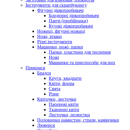
Інструменти для скрапбукингу
Фігурні діркопробивачі
Бордюрні діркопробивачі
Панчі (пробійники)
Кутові діркопробивачі
Ножиці, фігурні ножиці
Ножі, різаки
Різні інструменти
Машинки, ножі, папки
Папки, пластини для тиснення
Ножі
Машинки та приспособи для них
Прикраси
Брадси
Круги, квадрати
Квіти, флора
Свята
Різне
Квіточки, листочки
Паперові квіти
Тканинні квіти
Листочки, пелюстки
Половинки намистин, стрази, камінчики
Люверси