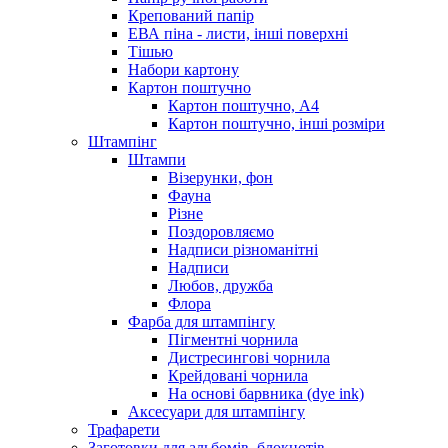
Крепований папір
ЕВА піна - листи, інші поверхні
Тішью
Набори картону
Картон поштучно
Картон поштучно, А4
Картон поштучно, інші розміри
Штампінг
Штампи
Візерунки, фон
Фауна
Різне
Поздоровляємо
Надписи різноманітні
Надписи
Любов, дружба
Флора
Фарба для штампінгу
Пігментні чорнила
Дистресингові чорнила
Крейдовані чорнила
На основі барвника (dye ink)
Аксесуари для штампінгу
Трафарети
Заготовки для альбомів, блокнотів