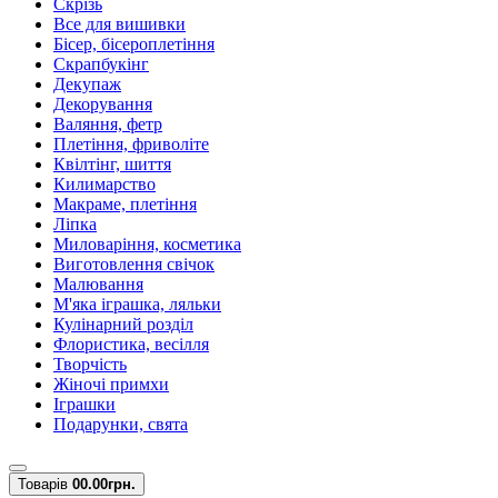
Скрізь
Все для вишивки
Бісер, бісероплетіння
Скрапбукінг
Декупаж
Декорування
Валяння, фетр
Плетіння, фриволіте
Квілтінг, шиття
Килимарство
Макраме, плетіння
Ліпка
Миловаріння, косметика
Виготовлення свічок
Малювання
М'яка іграшка, ляльки
Кулінарний розділ
Флористика, весілля
Творчість
Жіночі примхи
Іграшки
Подарунки, свята
Товарів
0
0.00грн.