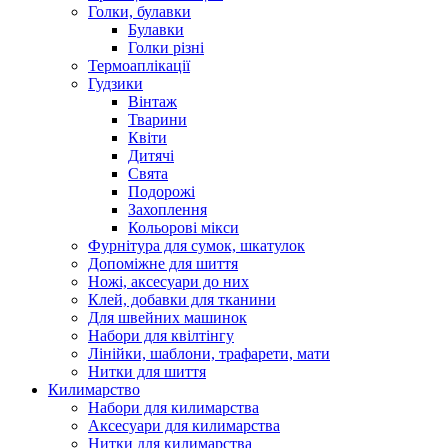
Голки, булавки
Булавки
Голки різні
Термоаплікації
Гудзики
Вінтаж
Тварини
Квіти
Дитячі
Свята
Подорожі
Захоплення
Кольорові мікси
Фурнітура для сумок, шкатулок
Допоміжне для шиття
Ножі, аксесуари до них
Клей, добавки для тканини
Для швейних машинок
Набори для квілтінгу
Лінійки, шаблони, трафарети, мати
Нитки для шиття
Килимарство
Набори для килимарства
Аксесуари для килимарства
Нитки для килимарства