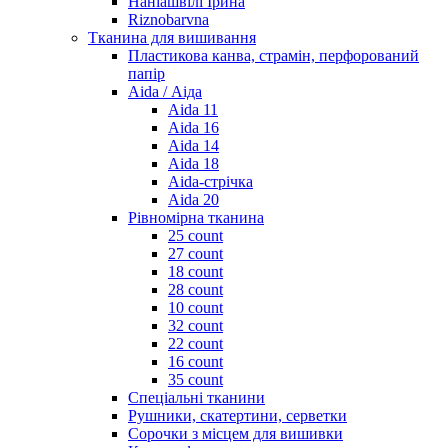
Наніашвілі Ірина
Riznobarvna
Тканина для вишивання
Пластикова канва, страмін, перфорований
папір
Aida / Аіда
Aida 11
Aida 16
Aida 14
Aida 18
Aida-стрічка
Aida 20
Рівномірна тканина
25 count
27 count
18 count
28 count
10 count
32 count
22 count
16 count
35 count
Спеціальні тканини
Рушники, скатертини, серветки
Сорочки з місцем для вишивки