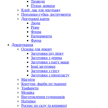
Троянди
Птахи, комахи
Клей, лак для декупажу
Пензлики-губки, інструменти
Декупажні карти
Люди
Різне
Флора
Натюрморти
Фауна
Декорування
Основа для декору
Заготовки під ліпку
Заготовки з дерева
Заготовки з пап'є маше
Інші заготовки
Заготовки з гіпсу
Заготовки з пінопласту
Магніти
Контури, фарби по тканині
Трафарети
Мозаїка
Виготовлення годинників
Натирки
Роспис по склу та керамиці