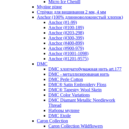
Micro Ice Chenill
Муліне різне
Стрічки для вишивання 2 мм, 4 мм
Anchor (100% длинноволокнистый хлопок)
Anchor (#1-99)
Anchor (#100-189)
Anchor (#203-298)
Anchor (#300-399)
Anchor (#400-899)
Anchor (#900-979)
Anchor (#1001-1098)
Anchor (#1201-9575)
DMC
DMC хлопчатобумажная нить art.177
DMC - металлизированая нить
DMC Perle Cotton
DMC® Satin Embroidery Floss
DMC® Tapestry Wool Skein
DMC Color Variations
DMC Diamant Metallic Needlework
Thread
Наборы мулине
DMC Etoile
Caron Collection
Caron Collection Wildflowers