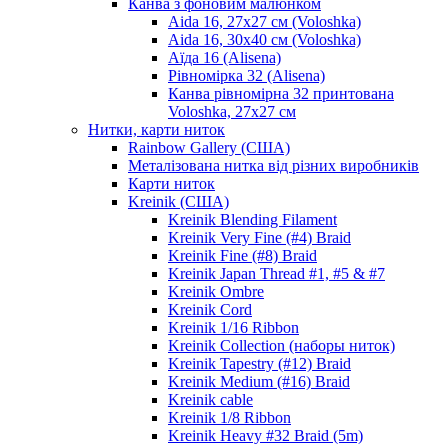
Канва з фоновим малюнком
Aida 16, 27х27 см (Voloshka)
Aida 16, 30х40 см (Voloshka)
Аїда 16 (Alisena)
Рівномірка 32 (Alisena)
Канва рівномірна 32 принтована
Voloshka, 27х27 см
Нитки, карти ниток
Rainbow Gallery (США)
Металізована нитка від різних виробників
Карти ниток
Kreinik (США)
Kreinik Blending Filament
Kreinik Very Fine (#4) Braid
Kreinik Fine (#8) Braid
Kreinik Japan Thread #1, #5 & #7
Kreinik Ombre
Kreinik Cord
Kreinik 1/16 Ribbon
Kreinik Collection (наборы ниток)
Kreinik Tapestry (#12) Braid
Kreinik Medium (#16) Braid
Kreinik cable
Kreinik 1/8 Ribbon
Kreinik Heavy #32 Braid (5m)