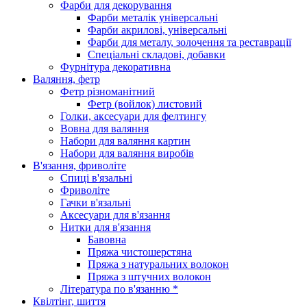
Фарби для декорування
Фарби металік універсальні
Фарби акрилові, універсальні
Фарби для металу, золочення та реставрації
Спеціальні складові, добавки
Фурнітура декоративна
Валяння, фетр
Фетр різноманітний
Фетр (войлок) листовий
Голки, аксесуари для фелтингу
Вовна для валяння
Набори для валяння картин
Набори для валяння виробів
В'язання, фриволіте
Спиці в'язальні
Фриволіте
Гачки в'язальні
Аксесуари для в'язання
Нитки для в'язання
Бавовна
Пряжа чистошерстяна
Пряжа з натуральних волокон
Пряжа з штучних волокон
Література по в'язанню *
Квілтінг, шиття