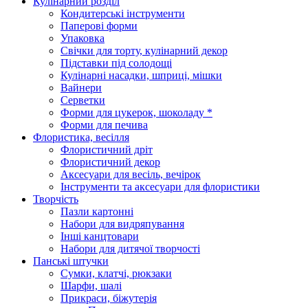
Кулінарний розділ
Кондитерські інструменти
Паперові форми
Упаковка
Свічки для торту, кулінарний декор
Підставки під солодощі
Кулінарні насадки, шприці, мішки
Вайнери
Серветки
Форми для цукерок, шоколаду *
Форми для печива
Флористика, весілля
Флористичний дріт
Флористичний декор
Аксесуари для весіль, вечірок
Інструменти та аксесуари для флористики
Творчість
Пазли картонні
Набори для видряпування
Інші канцтовари
Набори для дитячої творчості
Панські штучки
Сумки, клатчі, рюкзаки
Шарфи, шалі
Прикраси, біжутерія