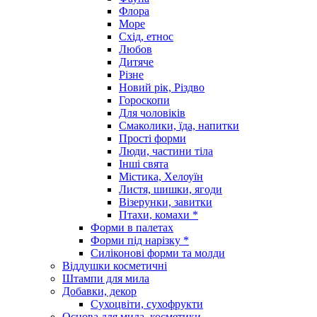
Флора
Море
Схід, етнос
Любов
Дитяче
Різне
Новий рік, Різдво
Гороскопи
Для чоловіків
Смаколики, їда, напитки
Прості форми
Люди, частини тіла
Інші свята
Містика, Хелоуїн
Листя, шишки, ягоди
Візерунки, завитки
Птахи, комахи *
Форми в палетах
Форми під нарізку *
Силіконові форми та молди
Віддушки косметичні
Штампи для мила
Добавки, декор
Сухоцвіти, сухофрукти
Основа для мила, косметики