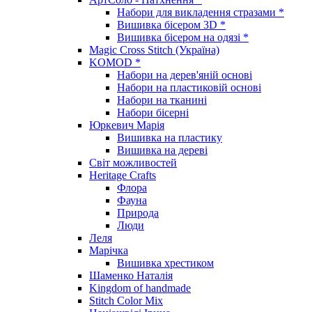
Набори для викладення стразами *
Вишивка бісером 3D *
Вишивка бісером на одязі *
Magic Cross Stitch (Україна)
KOMOD *
Набори на дерев'яній основі
Набори на пластиковій основі
Набори на тканині
Набори бісерні
Юркевич Марія
Вишивка на пластику
Вишивка на дереві
Світ можливостей
Heritage Crafts
Флора
Фауна
Природа
Люди
Леля
Марічка
Вишивка хрестиком
Шаменко Наталія
Kingdom of handmade
Stitch Color Mix