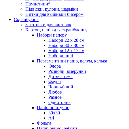
Намистини*
Підвіски, кулони, шарміки
Нитки для вышивки бисером
Скрапбукінг
Заготовки для листівок
Картон, папір для скрапбукінгу
Набори паперу
Набори 22 х 28 см
Набори 30 х 30 см
Набори 12 х 17 см
Набори інші
Пергаментний папір, велум, калька
Флора
Розводи, візерунки
Дитяча тема
Фауна
Чорно-білий
Любов
Разное
Однотонна
Папір поштучно
30х30
А4
Фольга
Папір ручної работи