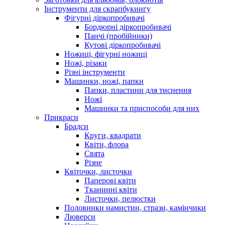
Інструменти для скрапбукингу
Фігурні діркопробивачі
Бордюрні діркопробивачі
Панчі (пробійники)
Кутові діркопробивачі
Ножиці, фігурні ножиці
Ножі, різаки
Різні інструменти
Машинки, ножі, папки
Папки, пластини для тиснення
Ножі
Машинки та приспособи для них
Прикраси
Брадси
Круги, квадрати
Квіти, флора
Свята
Різне
Квіточки, листочки
Паперові квіти
Тканинні квіти
Листочки, пелюстки
Половинки намистин, стрази, камінчики
Люверси