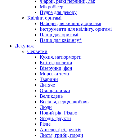
Фарби, рідкі перлини, лак
Мікробісер
Пудра для декору
Квілінг, оригамі
Набори для квілінгу, оригамі
Інструменти для квілінгу, оригамі
Папір для оригамі
Папір для квілінгу*
Декупаж
Серветки
Кухня, натюрморти
Квіти, рослини
Візерунки, фон
Морська тема
Тварини
Дитяче
Овочі, оливки
Великдень
Весілля, серця, любовь
Люди
Новий рік, Різдво
Ягоди, фрукти
Різне
Ангели, феї, релігія
Листя, гриби, плоди