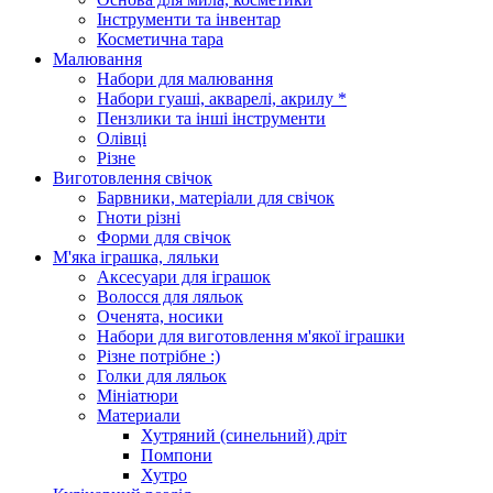
Інструменти та інвентар
Косметична тара
Малювання
Набори для малювання
Набори гуаші, акварелі, акрилу *
Пензлики та інші інструменти
Олівці
Різне
Виготовлення свічок
Барвники, матеріали для свічок
Гноти різні
Форми для свічок
М'яка іграшка, ляльки
Аксесуари для іграшок
Волосся для ляльок
Оченята, носики
Набори для виготовлення м'якої іграшки
Різне потрібне :)
Голки для ляльок
Мініатюри
Материали
Хутряний (синельний) дріт
Помпони
Хутро