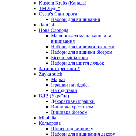
Kustom Krafts (Канада)
ТМ Леді *
Сузір'я Єдинорога
Набори для вишивання
ЛанСвіт
Нова Слобода
Малюнок-схема на канві для
вишивання
Набори для вишивки нитками
Набори для вишивки бісером
Бісерні мініатюри
Набори для шиття ляльок
Затишні хрестики *
Zayka stitch
Марки
Іграшки на підвісі
На підставці
ВДВ (Україна)
Декоративні іграшки
Вишивка хрестиком
Вишивка бісером
Mirabilia
Кольорова
Шопер під вишивку
Набори для вишивання декору