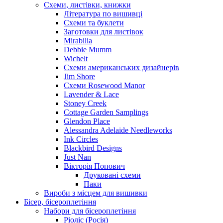
Схеми, листівки, книжки
Література по вишивці
Схеми та буклети
Заготовки для листівок
Mirabilia
Debbie Mumm
Wichelt
Схеми американських дизайнерів
Jim Shore
Cхеми Rosewood Manor
Lavender & Lace
Stoney Creek
Cottage Garden Samplings
Glendon Place
Alessandra Adelaide Needleworks
Ink Circles
Blackbird Designs
Just Nan
Вікторія Попович
Друковані схеми
Паки
Вироби з місцем для вишивки
Бісер, бісероплетіння
Набори для бісероплетіння
Ріоліс (Росія)