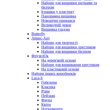
Набори для вишивки нитками та
бісером
Іграшки у пластику
Панорамна вишивка
Новорічні прикраси
Великодній декор
Вишивка гладдю
Butterfly
Абрис-Арт
Набори для творчості
Набори для вишивки хрестиком
Набори для вишивки бісером
ФрузелОк
На дерев'яній основі
Набори для вишивання хрестиком
На пластиковій основі
Набори інших виробників
Luca-S
Гобелени
Класика
Різне
Пейзажі
Фауна
Квіти
Натюрморти