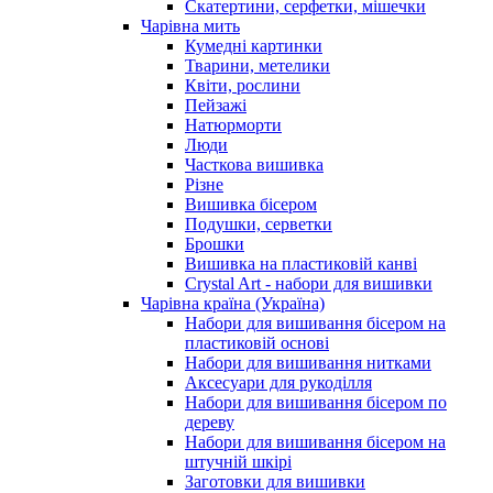
Скатертини, серфетки, мішечки
Чарiвна мить
Кумедні картинки
Тварини, метелики
Квіти, рослини
Пейзажі
Натюрморти
Люди
Часткова вишивка
Різне
Вишивка бісером
Подушки, серветки
Брошки
Вишивка на пластиковій канві
Crystal Art - набори для вишивки
Чарівна країна (Україна)
Набори для вишивання бісером на
пластиковій основі
Набори для вишивання нитками
Аксесуари для рукоділля
Набори для вишивання бісером по
дереву
Набори для вишивання бісером на
штучній шкірі
Заготовки для вишивки