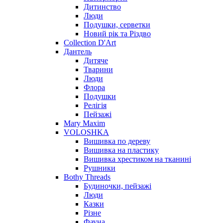
Дитинство
Люди
Подушки, серветки
Новий рік та Різдво
Collection D'Art
Дантель
Дитяче
Тварини
Люди
Флора
Подушки
Релігія
Пейзажі
Mary Maxim
VOLOSHKA
Вишивка по дереву
Вишивка на пластику
Вишивка хрестиком на тканині
Рушники
Bothy Threads
Будиночки, пейзажі
Люди
Казки
Різне
Фауна