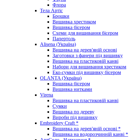
Флора
Тела Артіс
Брошки
Вишивка хрестиком
Вишивка бісером
Схеми для вишивання бісером
Папертоль
Alisena (Україна)
Вишивка на дерев'яній основі
Заготовки з фанери під вишивку
Вишивка на пластиковій канві
Набори для вишивання хрестиком
Еко-сумки під вишивку бісером
OLANTA (Україна)
Вишивка бісером
Вишивка нитками
Virena
Вишивка на пластиковій канві
Сумки
Вишивка по дереву
Вироби під вишивку
Embroidery Craft *
Вишивка на дерев'яній основі *
Вишивка на водорозчинній канві *
АртСоло - Натхнення *