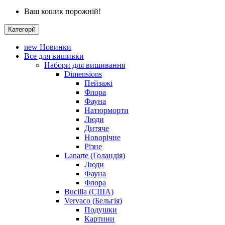
Ваш кошик порожній!
Категорії
new
Новинки
Все для вишивки
Набори для вишивання
Dimensions
Пейзажі
Флора
Фауна
Натюрморти
Люди
Дитяче
Новорічне
Різне
Lanarte (Голандія)
Люди
Фауна
Флора
Bucilla (США)
Vervaco (Бельгія)
Подушки
Картини