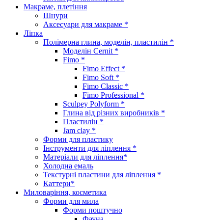
Макраме, плетіння
Шнури
Аксесуари для макраме *
Ліпка
Полімерна глина, моделін, пластилін *
Моделін Cernit *
Fimo *
Fimo Effect *
Fimo Soft *
Fimo Classic *
Fimo Professional *
Sculpey Polyform *
Глина від різних виробників *
Пластилін *
Jam clay *
Форми для пластику
Інструменти для ліплення *
Матеріали для ліплення*
Холодна емаль
Текстурні пластини для ліплення *
Каттери*
Миловаріння, косметика
Форми для мила
Форми поштучно
Фауна