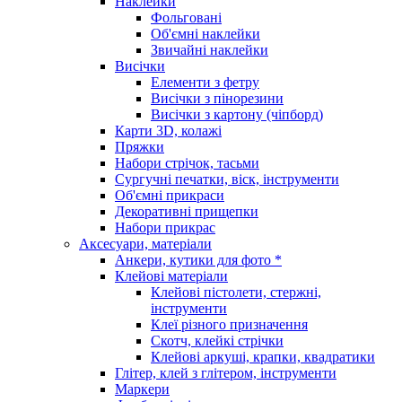
Наклейки
Фольговані
Об'ємні наклейки
Звичайні наклейки
Висічки
Елементи з фетру
Висічки з пінорезини
Висічки з картону (чіпборд)
Карти 3D, колажі
Пряжки
Набори стрічок, тасьми
Сургучні печатки, віск, інструменти
Об'ємні прикраси
Декоративні прищепки
Набори прикрас
Аксесуари, матеріали
Анкери, кутики для фото *
Клейові матеріали
Клейові пістолети, стержні,
інструменти
Клеї різного призначення
Скотч, клейкі стрічки
Клейові аркуші, крапки, квадратики
Глітер, клей з глітером, інструменти
Маркери