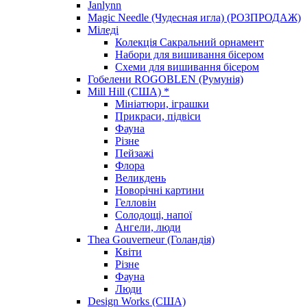
Janlynn
Magic Needle (Чудесная игла) (РОЗПРОДАЖ)
Міледі
Колекція Сакральний орнамент
Набори для вишивання бісером
Схеми для вишивання бісером
Гобелени ROGOBLEN (Румунія)
Mill Hill (США) *
Мініатюри, іграшки
Прикраси, підвіси
Фауна
Різне
Пейзажі
Флора
Великдень
Новорічні картини
Гелловін
Солодощі, напої
Ангели, люди
Thea Gouverneur (Голандія)
Квіти
Різне
Фауна
Люди
Design Works (США)