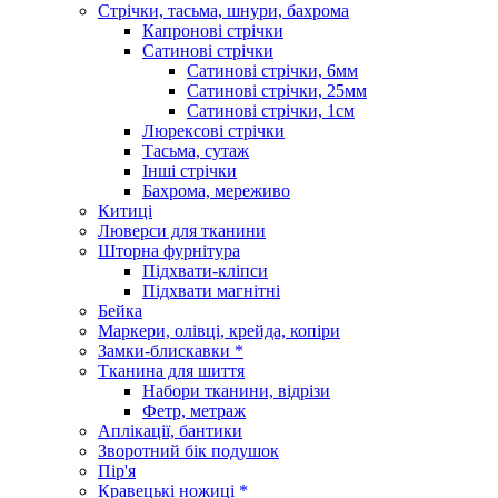
Стрічки, тасьма, шнури, бахрома
Капронові стрічки
Сатинові стрічки
Сатинові стрічки, 6мм
Сатинові стрічки, 25мм
Сатинові стрічки, 1см
Люрексові стрічки
Тасьма, сутаж
Інші стрічки
Бахрома, мереживо
Китиці
Люверси для тканини
Шторна фурнітура
Підхвати-кліпси
Підхвати магнітні
Бейка
Маркери, олівці, крейда, копіри
Замки-блискавки *
Тканина для шиття
Набори тканини, відрізи
Фетр, метраж
Аплікації, бантики
Зворотний бік подушок
Пір'я
Кравецькі ножиці *