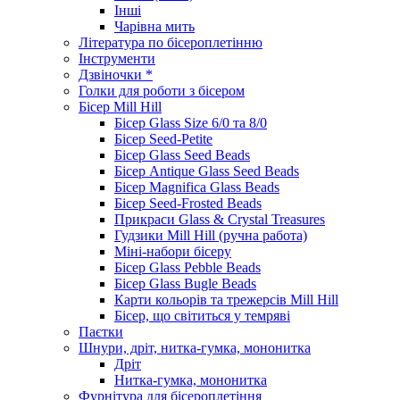
Інші
Чарівна мить
Література по бісероплетінню
Інструменти
Дзвіночки *
Голки для роботи з бісером
Бісер Mill Hill
Бісер Glass Size 6/0 та 8/0
Бісер Seed-Petite
Бісер Glass Seed Beads
Бісер Antique Glass Seed Beads
Бісер Magnifica Glass Beads
Бісер Seed-Frosted Beads
Прикраси Glass & Crystal Treasures
Гудзики Mill Hill (ручна работа)
Міні-набори бісеру
Бісер Glass Pebble Beads
Бісер Glass Bugle Beads
Карти кольорів та трежерсів Mill Hill
Бісер, що світиться у темряві
Паєтки
Шнури, дріт, нитка-гумка, мононитка
Дріт
Нитка-гумка, мононитка
Фурнітура для бісероплетіння