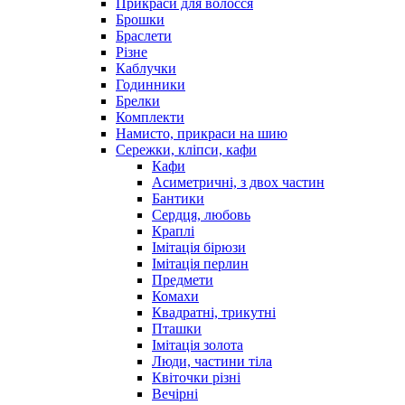
Прикраси для волосся
Брошки
Браслети
Різне
Каблучки
Годинники
Брелки
Комплекти
Намисто, прикраси на шию
Сережки, кліпси, кафи
Кафи
Асиметричні, з двох частин
Бантики
Сердця, любовь
Краплі
Імітація бірюзи
Імітація перлин
Предмети
Комахи
Квадратні, трикутні
Пташки
Імітація золота
Люди, частини тіла
Квіточки різні
Вечірні