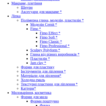
Макраме, плетіння
Шнури
Аксесуари для макраме *
Ліпка
Полімерна глина, моделін, пластилін *
Моделін Cernit *
Fimo *
Fimo Effect *
Fimo Soft *
Fimo Classic *
Fimo Professional *
Sculpey Polyform *
Глина від різних виробників *
Пластилін *
Jam clay *
Форми для пластику
Інструменти для ліплення *
Матеріали для ліплення*
Холодна емаль
Текстурні пластини для ліплення *
Каттери*
Миловаріння, косметика
Форми для мила
Форми поштучно
Фауна