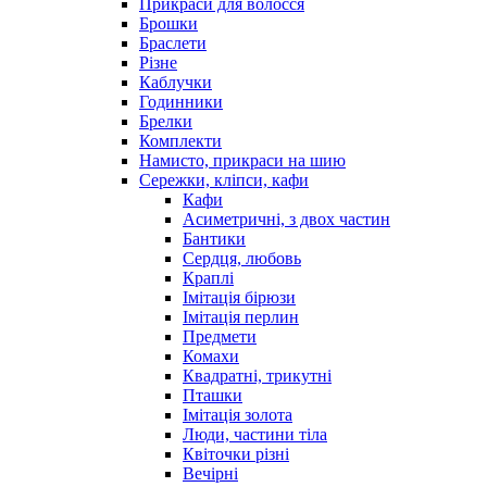
Прикраси для волосся
Брошки
Браслети
Різне
Каблучки
Годинники
Брелки
Комплекти
Намисто, прикраси на шию
Сережки, кліпси, кафи
Кафи
Асиметричні, з двох частин
Бантики
Сердця, любовь
Краплі
Імітація бірюзи
Імітація перлин
Предмети
Комахи
Квадратні, трикутні
Пташки
Імітація золота
Люди, частини тіла
Квіточки різні
Вечірні