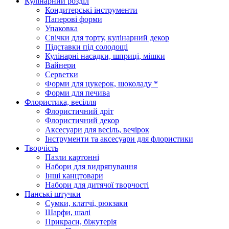
Кулінарний розділ
Кондитерські інструменти
Паперові форми
Упаковка
Свічки для торту, кулінарний декор
Підставки під солодощі
Кулінарні насадки, шприці, мішки
Вайнери
Серветки
Форми для цукерок, шоколаду *
Форми для печива
Флористика, весілля
Флористичний дріт
Флористичний декор
Аксесуари для весіль, вечірок
Інструменти та аксесуари для флористики
Творчість
Пазли картонні
Набори для видряпування
Інші канцтовари
Набори для дитячої творчості
Панські штучки
Сумки, клатчі, рюкзаки
Шарфи, шалі
Прикраси, біжутерія