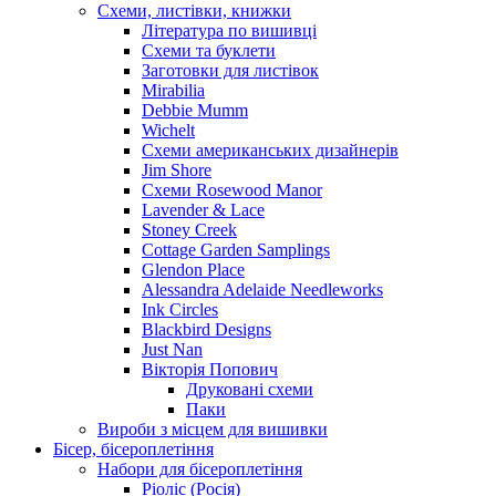
Схеми, листівки, книжки
Література по вишивці
Схеми та буклети
Заготовки для листівок
Mirabilia
Debbie Mumm
Wichelt
Схеми американських дизайнерів
Jim Shore
Cхеми Rosewood Manor
Lavender & Lace
Stoney Creek
Cottage Garden Samplings
Glendon Place
Alessandra Adelaide Needleworks
Ink Circles
Blackbird Designs
Just Nan
Вікторія Попович
Друковані схеми
Паки
Вироби з місцем для вишивки
Бісер, бісероплетіння
Набори для бісероплетіння
Ріоліс (Росія)