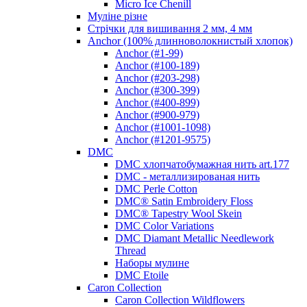
Micro Ice Chenill
Муліне різне
Стрічки для вишивання 2 мм, 4 мм
Anchor (100% длинноволокнистый хлопок)
Anchor (#1-99)
Anchor (#100-189)
Anchor (#203-298)
Anchor (#300-399)
Anchor (#400-899)
Anchor (#900-979)
Anchor (#1001-1098)
Anchor (#1201-9575)
DMC
DMC хлопчатобумажная нить art.177
DMC - металлизированая нить
DMC Perle Cotton
DMC® Satin Embroidery Floss
DMC® Tapestry Wool Skein
DMC Color Variations
DMC Diamant Metallic Needlework
Thread
Наборы мулине
DMC Etoile
Caron Collection
Caron Collection Wildflowers