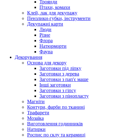
Троянди
Птахи, комахи
Клей, лак для декупажу
Пензлики-губки, інструменти
Декупажні карти
Люди
Різне
Флора
Натюрморти
Фауна
Декорування
Основа для декору
Заготовки під ліпку
Заготовки з дерева
Заготовки з пап'є маше
Інші заготовки
Заготовки з гіпсу
Заготовки з пінопласту
Магніти
Контури, фарби по тканині
Трафарети
Мозаїка
Виготовлення годинників
Натирки
Роспис по склу та керамиці