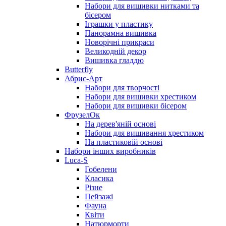
Набори для вишивки нитками та
бісером
Іграшки у пластику
Панорамна вишивка
Новорічні прикраси
Великодній декор
Вишивка гладдю
Butterfly
Абрис-Арт
Набори для творчості
Набори для вишивки хрестиком
Набори для вишивки бісером
ФрузелОк
На дерев'яній основі
Набори для вишивання хрестиком
На пластиковій основі
Набори інших виробників
Luca-S
Гобелени
Класика
Різне
Пейзажі
Фауна
Квіти
Натюрморти