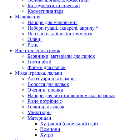
Інструменти та інвентар
Косметична тара
Малювання
Набори для малювання
Набори гуаші, акварелі, акрилу *
Пензлики та інші інструменти
Олівці
Різне
Виготовлення свічок
Барвники, матеріали для свічок
Гноти різні
Форми для свічок
М'яка іграшка, ляльки
Аксесуари для іграшок
Волосся для ляльок
Оченята, носики
Набори для виготовлення м'якої іграшки
Різне потрібне :)
Голки для ляльок
Мініатюри
Материали
Хутряний (синельний) дріт
Помпони
Хутро