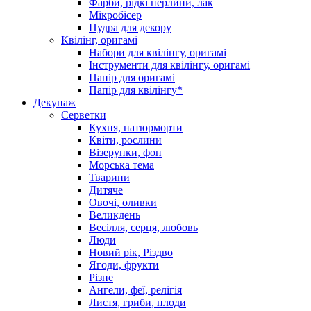
Фарби, рідкі перлини, лак
Мікробісер
Пудра для декору
Квілінг, оригамі
Набори для квілінгу, оригамі
Інструменти для квілінгу, оригамі
Папір для оригамі
Папір для квілінгу*
Декупаж
Серветки
Кухня, натюрморти
Квіти, рослини
Візерунки, фон
Морська тема
Тварини
Дитяче
Овочі, оливки
Великдень
Весілля, серця, любовь
Люди
Новий рік, Різдво
Ягоди, фрукти
Різне
Ангели, феї, релігія
Листя, гриби, плоди