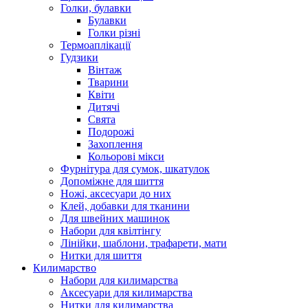
Голки, булавки
Булавки
Голки різні
Термоаплікації
Гудзики
Вінтаж
Тварини
Квіти
Дитячі
Свята
Подорожі
Захоплення
Кольорові мікси
Фурнітура для сумок, шкатулок
Допоміжне для шиття
Ножі, аксесуари до них
Клей, добавки для тканини
Для швейних машинок
Набори для квілтінгу
Лінійки, шаблони, трафарети, мати
Нитки для шиття
Килимарство
Набори для килимарства
Аксесуари для килимарства
Нитки для килимарства