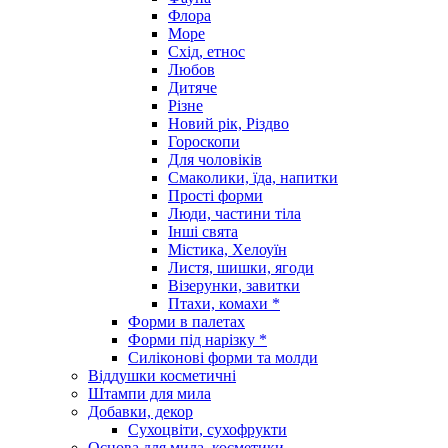
Флора
Море
Схід, етнос
Любов
Дитяче
Різне
Новий рік, Різдво
Гороскопи
Для чоловіків
Смаколики, їда, напитки
Прості форми
Люди, частини тіла
Інші свята
Містика, Хелоуїн
Листя, шишки, ягоди
Візерунки, завитки
Птахи, комахи *
Форми в палетах
Форми під нарізку *
Силіконові форми та молди
Віддушки косметичні
Штампи для мила
Добавки, декор
Сухоцвіти, сухофрукти
Основа для мила, косметики