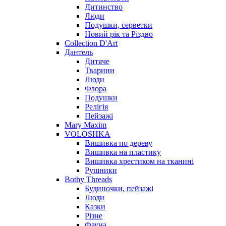
Дитинство
Люди
Подушки, серветки
Новий рік та Різдво
Collection D'Art
Дантель
Дитяче
Тварини
Люди
Флора
Подушки
Релігія
Пейзажі
Mary Maxim
VOLOSHKA
Вишивка по дереву
Вишивка на пластику
Вишивка хрестиком на тканині
Рушники
Bothy Threads
Будиночки, пейзажі
Люди
Казки
Різне
Фауна