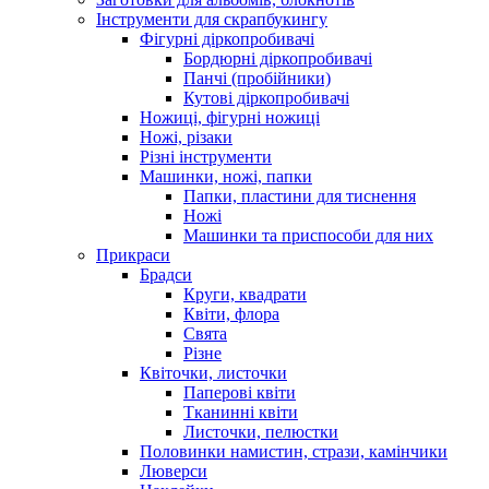
Інструменти для скрапбукингу
Фігурні діркопробивачі
Бордюрні діркопробивачі
Панчі (пробійники)
Кутові діркопробивачі
Ножиці, фігурні ножиці
Ножі, різаки
Різні інструменти
Машинки, ножі, папки
Папки, пластини для тиснення
Ножі
Машинки та приспособи для них
Прикраси
Брадси
Круги, квадрати
Квіти, флора
Свята
Різне
Квіточки, листочки
Паперові квіти
Тканинні квіти
Листочки, пелюстки
Половинки намистин, стрази, камінчики
Люверси