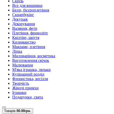
Скрізь
Все для вишивки
Бісер, бісероплетіння
Скрапбукінг
Декупаж
Декорування
Валяння, фетр
Плетіння, фриволіте
Квілтінг, шиття
Килимарство
Макраме, плетіння
Ліпка
Миловаріння, косметика
Виготовлення свічок
Малювання
М'яка іграшка, ляльки
Кулінарний розділ
Флористика, весілля
Творчість
Жіночі примхи
Іграшки
Подарунки, свята
Товарів
0
0.00грн.