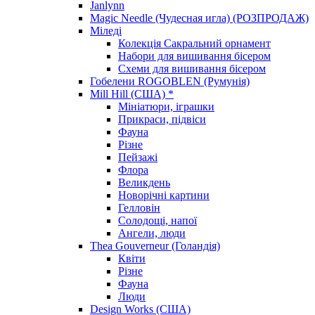
Janlynn
Magic Needle (Чудесная игла) (РОЗПРОДАЖ)
Міледі
Колекція Сакральний орнамент
Набори для вишивання бісером
Схеми для вишивання бісером
Гобелени ROGOBLEN (Румунія)
Mill Hill (США) *
Мініатюри, іграшки
Прикраси, підвіси
Фауна
Різне
Пейзажі
Флора
Великдень
Новорічні картини
Гелловін
Солодощі, напої
Ангели, люди
Thea Gouverneur (Голандія)
Квіти
Різне
Фауна
Люди
Design Works (США)