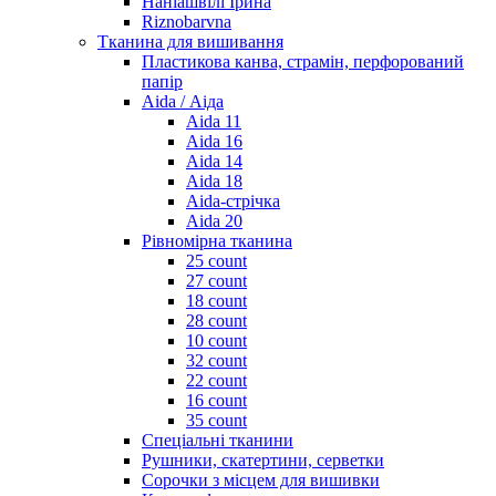
Наніашвілі Ірина
Riznobarvna
Тканина для вишивання
Пластикова канва, страмін, перфорований
папір
Aida / Аіда
Aida 11
Aida 16
Aida 14
Aida 18
Aida-стрічка
Aida 20
Рівномірна тканина
25 count
27 count
18 count
28 count
10 count
32 count
22 count
16 count
35 count
Спеціальні тканини
Рушники, скатертини, серветки
Сорочки з місцем для вишивки