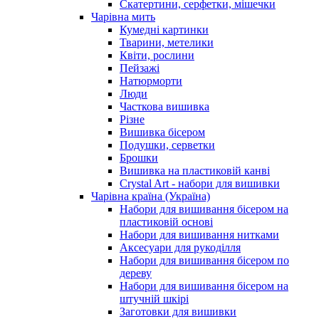
Скатертини, серфетки, мішечки
Чарiвна мить
Кумедні картинки
Тварини, метелики
Квіти, рослини
Пейзажі
Натюрморти
Люди
Часткова вишивка
Різне
Вишивка бісером
Подушки, серветки
Брошки
Вишивка на пластиковій канві
Crystal Art - набори для вишивки
Чарівна країна (Україна)
Набори для вишивання бісером на
пластиковій основі
Набори для вишивання нитками
Аксесуари для рукоділля
Набори для вишивання бісером по
дереву
Набори для вишивання бісером на
штучній шкірі
Заготовки для вишивки