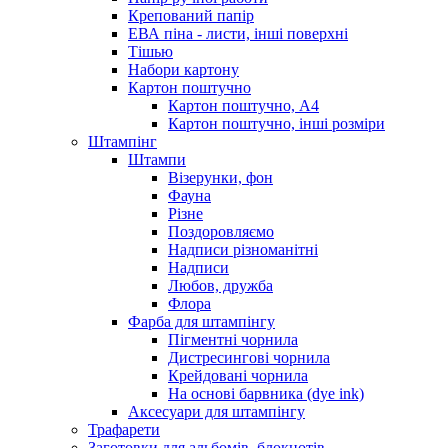
Крепований папір
ЕВА піна - листи, інші поверхні
Тішью
Набори картону
Картон поштучно
Картон поштучно, А4
Картон поштучно, інші розміри
Штампінг
Штампи
Візерунки, фон
Фауна
Різне
Поздоровляємо
Надписи різноманітні
Надписи
Любов, дружба
Флора
Фарба для штампінгу
Пігментні чорнила
Дистресингові чорнила
Крейдовані чорнила
На основі барвника (dye ink)
Аксесуари для штампінгу
Трафарети
Заготовки для альбомів, блокнотів