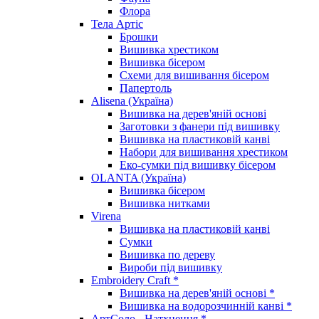
Флора
Тела Артіс
Брошки
Вишивка хрестиком
Вишивка бісером
Схеми для вишивання бісером
Папертоль
Alisena (Україна)
Вишивка на дерев'яній основі
Заготовки з фанери під вишивку
Вишивка на пластиковій канві
Набори для вишивання хрестиком
Еко-сумки під вишивку бісером
OLANTA (Україна)
Вишивка бісером
Вишивка нитками
Virena
Вишивка на пластиковій канві
Сумки
Вишивка по дереву
Вироби під вишивку
Embroidery Craft *
Вишивка на дерев'яній основі *
Вишивка на водорозчинній канві *
АртСоло - Натхнення *