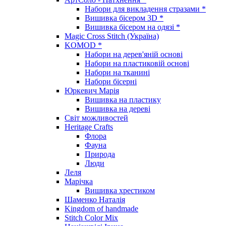
Набори для викладення стразами *
Вишивка бісером 3D *
Вишивка бісером на одязі *
Magic Cross Stitch (Україна)
KOMOD *
Набори на дерев'яній основі
Набори на пластиковій основі
Набори на тканині
Набори бісерні
Юркевич Марія
Вишивка на пластику
Вишивка на дереві
Світ можливостей
Heritage Crafts
Флора
Фауна
Природа
Люди
Леля
Марічка
Вишивка хрестиком
Шаменко Наталія
Kingdom of handmade
Stitch Color Mix