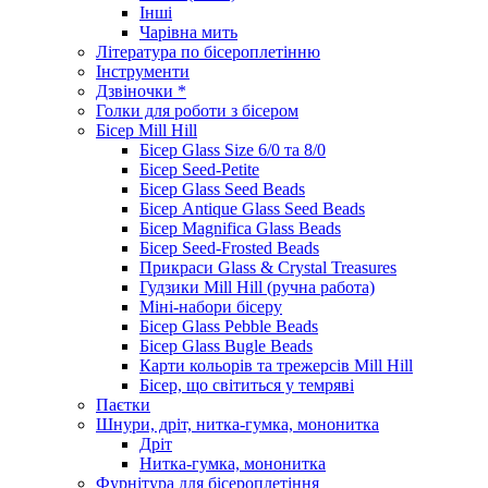
Інші
Чарівна мить
Література по бісероплетінню
Інструменти
Дзвіночки *
Голки для роботи з бісером
Бісер Mill Hill
Бісер Glass Size 6/0 та 8/0
Бісер Seed-Petite
Бісер Glass Seed Beads
Бісер Antique Glass Seed Beads
Бісер Magnifica Glass Beads
Бісер Seed-Frosted Beads
Прикраси Glass & Crystal Treasures
Гудзики Mill Hill (ручна работа)
Міні-набори бісеру
Бісер Glass Pebble Beads
Бісер Glass Bugle Beads
Карти кольорів та трежерсів Mill Hill
Бісер, що світиться у темряві
Паєтки
Шнури, дріт, нитка-гумка, мононитка
Дріт
Нитка-гумка, мононитка
Фурнітура для бісероплетіння