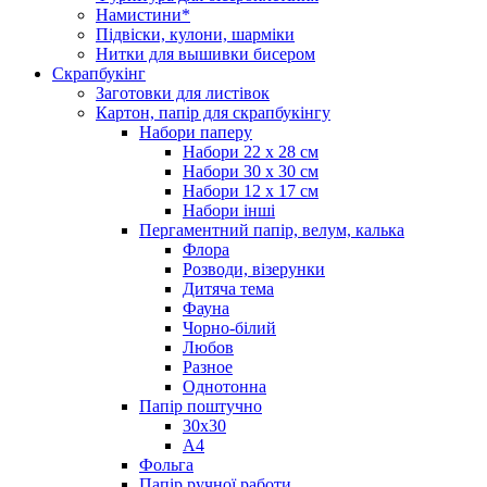
Намистини*
Підвіски, кулони, шарміки
Нитки для вышивки бисером
Скрапбукінг
Заготовки для листівок
Картон, папір для скрапбукінгу
Набори паперу
Набори 22 х 28 см
Набори 30 х 30 см
Набори 12 х 17 см
Набори інші
Пергаментний папір, велум, калька
Флора
Розводи, візерунки
Дитяча тема
Фауна
Чорно-білий
Любов
Разное
Однотонна
Папір поштучно
30х30
А4
Фольга
Папір ручної работи