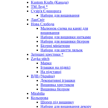
Kustom Krafts (Канада)
ТМ Леді *
Сузір'я Єдинорога
Набори для вишивання
ЛанСвіт
Нова Слобода
Малюнок-схема на канві для
вишивання
Набори для вишивки нитками
Набори для вишивки бісером
Бісерні мініатюри
Набори для шиття ляльок
Затишні хрестики *
Zayka stitch
Марки
Іграшки на підвісі
На підставці
ВДВ (Україна)
Декоративні іграшки
Вишивка хрестиком
Вишивка бісером
Mirabilia
Кольорова
Шопер під вишивку
Набори для вишивання декору