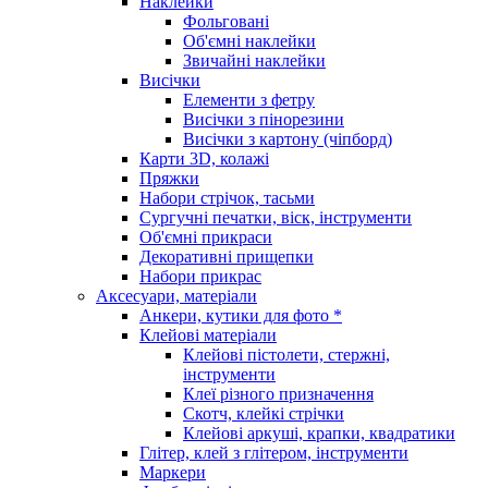
Наклейки
Фольговані
Об'ємні наклейки
Звичайні наклейки
Висічки
Елементи з фетру
Висічки з пінорезини
Висічки з картону (чіпборд)
Карти 3D, колажі
Пряжки
Набори стрічок, тасьми
Сургучні печатки, віск, інструменти
Об'ємні прикраси
Декоративні прищепки
Набори прикрас
Аксесуари, матеріали
Анкери, кутики для фото *
Клейові матеріали
Клейові пістолети, стержні,
інструменти
Клеї різного призначення
Скотч, клейкі стрічки
Клейові аркуші, крапки, квадратики
Глітер, клей з глітером, інструменти
Маркери