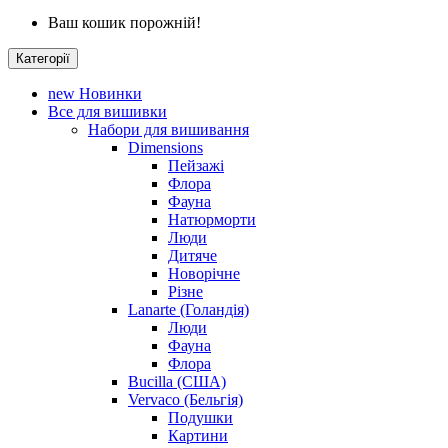
Ваш кошик порожній!
Категорії
new
Новинки
Все для вишивки
Набори для вишивання
Dimensions
Пейзажі
Флора
Фауна
Натюрморти
Люди
Дитяче
Новорічне
Різне
Lanarte (Голандія)
Люди
Фауна
Флора
Bucilla (США)
Vervaco (Бельгія)
Подушки
Картини