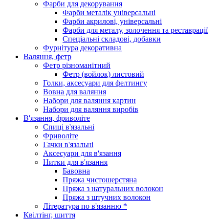
Фарби для декорування
Фарби металік універсальні
Фарби акрилові, універсальні
Фарби для металу, золочення та реставрації
Спеціальні складові, добавки
Фурнітура декоративна
Валяння, фетр
Фетр різноманітний
Фетр (войлок) листовий
Голки, аксесуари для фелтингу
Вовна для валяння
Набори для валяння картин
Набори для валяння виробів
В'язання, фриволіте
Спиці в'язальні
Фриволіте
Гачки в'язальні
Аксесуари для в'язання
Нитки для в'язання
Бавовна
Пряжа чистошерстяна
Пряжа з натуральних волокон
Пряжа з штучних волокон
Література по в'язанню *
Квілтінг, шиття