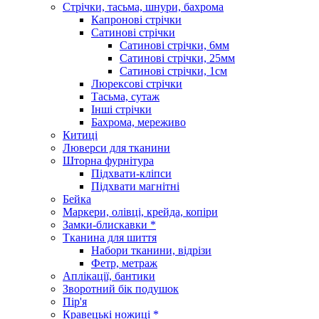
Стрічки, тасьма, шнури, бахрома
Капронові стрічки
Сатинові стрічки
Сатинові стрічки, 6мм
Сатинові стрічки, 25мм
Сатинові стрічки, 1см
Люрексові стрічки
Тасьма, сутаж
Інші стрічки
Бахрома, мереживо
Китиці
Люверси для тканини
Шторна фурнітура
Підхвати-кліпси
Підхвати магнітні
Бейка
Маркери, олівці, крейда, копіри
Замки-блискавки *
Тканина для шиття
Набори тканини, відрізи
Фетр, метраж
Аплікації, бантики
Зворотний бік подушок
Пір'я
Кравецькі ножиці *