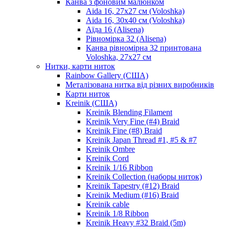
Канва з фоновим малюнком
Aida 16, 27х27 см (Voloshka)
Aida 16, 30х40 см (Voloshka)
Аїда 16 (Alisena)
Рівномірка 32 (Alisena)
Канва рівномірна 32 принтована
Voloshka, 27х27 см
Нитки, карти ниток
Rainbow Gallery (США)
Металізована нитка від різних виробників
Карти ниток
Kreinik (США)
Kreinik Blending Filament
Kreinik Very Fine (#4) Braid
Kreinik Fine (#8) Braid
Kreinik Japan Thread #1, #5 & #7
Kreinik Ombre
Kreinik Cord
Kreinik 1/16 Ribbon
Kreinik Collection (наборы ниток)
Kreinik Tapestry (#12) Braid
Kreinik Medium (#16) Braid
Kreinik cable
Kreinik 1/8 Ribbon
Kreinik Heavy #32 Braid (5m)