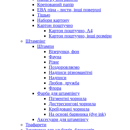
Крепований папір
ЕВА піна - листи, інші поверхні
Тішью
Набори картону
Картон поштучно
Картон поштучно, А4
Картон поштучно, інші розміри
Штампінг
Штампи
Візерунки, фон
Фауна
Різне
Поздоровляємо
Надписи різноманітні
Надписи
Любов, дружба
Флора
Фарба для штампінгу
Пігментні чорнила
Дистресингові чорнила
Крейдовані чорнила
На основі барвника (dye ink)
Аксесуари для штампінгу
Трафарети
Заготовки для альбомів, блокнотів