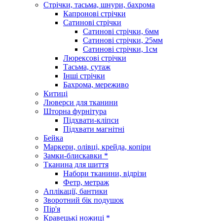
Стрічки, тасьма, шнури, бахрома
Капронові стрічки
Сатинові стрічки
Сатинові стрічки, 6мм
Сатинові стрічки, 25мм
Сатинові стрічки, 1см
Люрексові стрічки
Тасьма, сутаж
Інші стрічки
Бахрома, мереживо
Китиці
Люверси для тканини
Шторна фурнітура
Підхвати-кліпси
Підхвати магнітні
Бейка
Маркери, олівці, крейда, копіри
Замки-блискавки *
Тканина для шиття
Набори тканини, відрізи
Фетр, метраж
Аплікації, бантики
Зворотний бік подушок
Пір'я
Кравецькі ножиці *