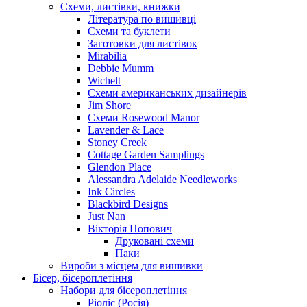
Схеми, листівки, книжки
Література по вишивці
Схеми та буклети
Заготовки для листівок
Mirabilia
Debbie Mumm
Wichelt
Схеми американських дизайнерів
Jim Shore
Cхеми Rosewood Manor
Lavender & Lace
Stoney Creek
Cottage Garden Samplings
Glendon Place
Alessandra Adelaide Needleworks
Ink Circles
Blackbird Designs
Just Nan
Вікторія Попович
Друковані схеми
Паки
Вироби з місцем для вишивки
Бісер, бісероплетіння
Набори для бісероплетіння
Ріоліс (Росія)