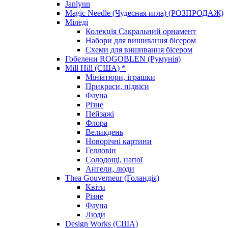
Janlynn
Magic Needle (Чудесная игла) (РОЗПРОДАЖ)
Міледі
Колекція Сакральний орнамент
Набори для вишивання бісером
Схеми для вишивання бісером
Гобелени ROGOBLEN (Румунія)
Mill Hill (США) *
Мініатюри, іграшки
Прикраси, підвіси
Фауна
Різне
Пейзажі
Флора
Великдень
Новорічні картини
Гелловін
Солодощі, напої
Ангели, люди
Thea Gouverneur (Голандія)
Квіти
Різне
Фауна
Люди
Design Works (США)