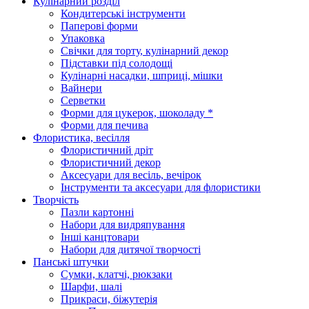
Кулінарний розділ
Кондитерські інструменти
Паперові форми
Упаковка
Свічки для торту, кулінарний декор
Підставки під солодощі
Кулінарні насадки, шприці, мішки
Вайнери
Серветки
Форми для цукерок, шоколаду *
Форми для печива
Флористика, весілля
Флористичний дріт
Флористичний декор
Аксесуари для весіль, вечірок
Інструменти та аксесуари для флористики
Творчість
Пазли картонні
Набори для видряпування
Інші канцтовари
Набори для дитячої творчості
Панські штучки
Сумки, клатчі, рюкзаки
Шарфи, шалі
Прикраси, біжутерія