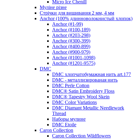
Micro Ice Chenill
Муліне різне
Стрічки для вишивання 2 мм, 4 мм
Anchor (100% длинноволокнистый хлопок)
Anchor (#1-99)
Anchor (#100-189)
Anchor (#203-298)
Anchor (#300-399)
Anchor (#400-899)
Anchor (#900-979)
Anchor (#1001-1098)
Anchor (#1201-9575)
DMC
DMC хлопчатобумажная нить art.177
DMC - металлизированая нить
DMC Perle Cotton
DMC® Satin Embroidery Floss
DMC® Tapestry Wool Skein
DMC Color Variations
DMC Diamant Metallic Needlework
Thread
Наборы мулине
DMC Etoile
Caron Collection
Caron Collection Wildflowers