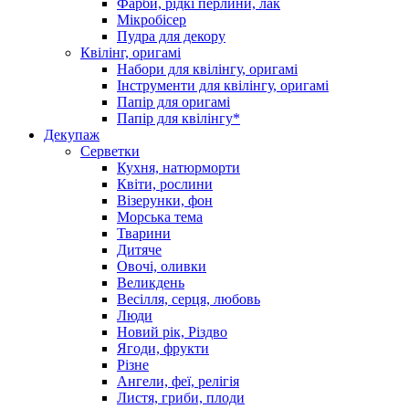
Фарби, рідкі перлини, лак
Мікробісер
Пудра для декору
Квілінг, оригамі
Набори для квілінгу, оригамі
Інструменти для квілінгу, оригамі
Папір для оригамі
Папір для квілінгу*
Декупаж
Серветки
Кухня, натюрморти
Квіти, рослини
Візерунки, фон
Морська тема
Тварини
Дитяче
Овочі, оливки
Великдень
Весілля, серця, любовь
Люди
Новий рік, Різдво
Ягоди, фрукти
Різне
Ангели, феї, релігія
Листя, гриби, плоди