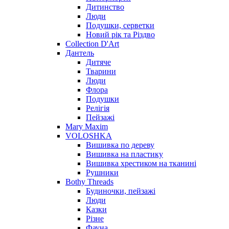
Дитинство
Люди
Подушки, серветки
Новий рік та Різдво
Collection D'Art
Дантель
Дитяче
Тварини
Люди
Флора
Подушки
Релігія
Пейзажі
Mary Maxim
VOLOSHKA
Вишивка по дереву
Вишивка на пластику
Вишивка хрестиком на тканині
Рушники
Bothy Threads
Будиночки, пейзажі
Люди
Казки
Різне
Фауна