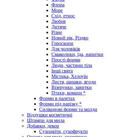
Флора
Море
Схід, етнос
Любов
Дитяче
Різне
Новий рік, Різдво
Гороскопи
Для чоловіків
Смаколики, їда, напитки
Прості форми
Люди, частини тіла
Інші свята
Містика, Хелоуїн
Листя, шишки, ягоди
Візерунки, завитки
Птахи, комахи *
Форми в палетах
Форми під нарізку *
Силіконові форми та молди
Віддушки косметичні
Штампи для мила
Добавки, декор
Сухоцвіти, сухофрукти
Основа для мила, косметики