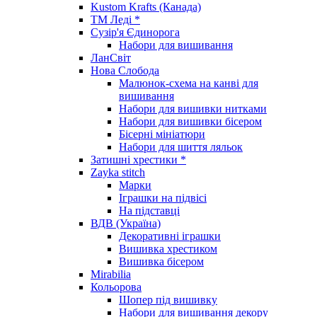
Kustom Krafts (Канада)
ТМ Леді *
Сузір'я Єдинорога
Набори для вишивання
ЛанСвіт
Нова Слобода
Малюнок-схема на канві для
вишивання
Набори для вишивки нитками
Набори для вишивки бісером
Бісерні мініатюри
Набори для шиття ляльок
Затишні хрестики *
Zayka stitch
Марки
Іграшки на підвісі
На підставці
ВДВ (Україна)
Декоративні іграшки
Вишивка хрестиком
Вишивка бісером
Mirabilia
Кольорова
Шопер під вишивку
Набори для вишивання декору