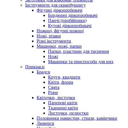
Інструменти для скрапбукингу
Фігурні діркопробивачі
Бордюрні діркопробивачі
Панчі (пробійники)
Кутові діркопробивачі
Ножиці, фігурні ножиці
Ножі, різаки
Різні інструменти
Машинки, ножі, папки
Папки, пластини для тиснення
Ножі
Машинки та приспособи для них
Прикраси
Брадси
Круги, квадрати
Квіти, флора
Свята
Різне
Квіточки, листочки
Паперові квіти
Тканинні квіти
Листочки, пелюстки
Половинки намистин, стрази, камінчики
Люверси