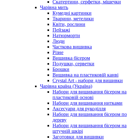
Скатертини, серфетки, мішечки
Чарiвна мить
Кумедні картинки
Тварини, метелики
Квіти, рослини
Пейзажі
Натюрморти
Люди
Часткова вишивка
Різне
Вишивка бісером
Подушки, серветки
Брошки
Вишивка на пластиковій канві
Crystal Art - набори для вишивки
Чарівна країна (Україна)
Набори для вишивання бісером на
пластиковій основі
Набори для вишивання нитками
Аксесуари для рукоділля
Набори для вишивання бісером по
дереву
Набори для вишивання бісером на
штучній шкірі
Заготовки для вишивки