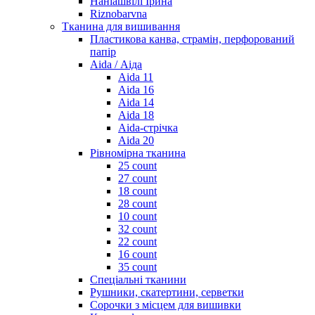
Наніашвілі Ірина
Riznobarvna
Тканина для вишивання
Пластикова канва, страмін, перфорований
папір
Aida / Аіда
Aida 11
Aida 16
Aida 14
Aida 18
Aida-стрічка
Aida 20
Рівномірна тканина
25 count
27 count
18 count
28 count
10 count
32 count
22 count
16 count
35 count
Спеціальні тканини
Рушники, скатертини, серветки
Сорочки з місцем для вишивки