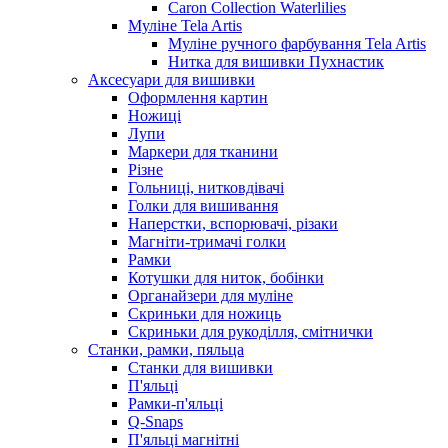
Caron Collection Waterlilies
Муліне Tela Artis
Муліне ручного фарбування Tela Artis
Нитка для вишивки Пухнастик
Аксесуари для вишивки
Оформлення картин
Ножиці
Лупи
Маркери для тканини
Різне
Гольниці, нитковдівачі
Голки для вишивання
Наперстки, вспорювачі, різаки
Магніти-тримачі голки
Рамки
Котушки для ниток, бобінки
Органайзери для муліне
Скриньки для ножиць
Скриньки для рукоділля, смітнички
Станки, рамки, пяльца
Станки для вишивки
П'яльці
Рамки-п'яльці
Q-Snaps
П'яльці магнітні