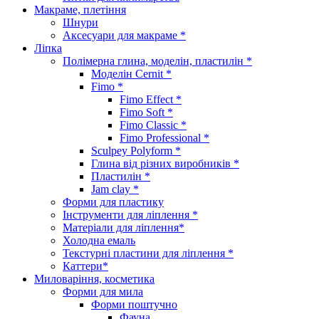
Макраме, плетіння
Шнури
Аксесуари для макраме *
Ліпка
Полімерна глина, моделін, пластилін *
Моделін Cernit *
Fimo *
Fimo Effect *
Fimo Soft *
Fimo Classic *
Fimo Professional *
Sculpey Polyform *
Глина від різних виробників *
Пластилін *
Jam clay *
Форми для пластику
Інструменти для ліплення *
Матеріали для ліплення*
Холодна емаль
Текстурні пластини для ліплення *
Каттери*
Миловаріння, косметика
Форми для мила
Форми поштучно
Фауна