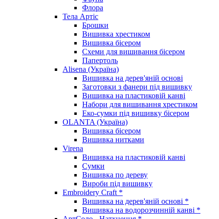
Флора
Тела Артіс
Брошки
Вишивка хрестиком
Вишивка бісером
Схеми для вишивання бісером
Папертоль
Alisena (Україна)
Вишивка на дерев'яній основі
Заготовки з фанери під вишивку
Вишивка на пластиковій канві
Набори для вишивання хрестиком
Еко-сумки під вишивку бісером
OLANTA (Україна)
Вишивка бісером
Вишивка нитками
Virena
Вишивка на пластиковій канві
Сумки
Вишивка по дереву
Вироби під вишивку
Embroidery Craft *
Вишивка на дерев'яній основі *
Вишивка на водорозчинній канві *
АртСоло - Натхнення *