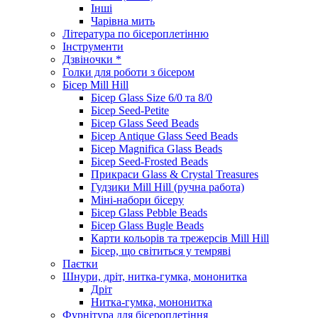
Інші
Чарівна мить
Література по бісероплетінню
Інструменти
Дзвіночки *
Голки для роботи з бісером
Бісер Mill Hill
Бісер Glass Size 6/0 та 8/0
Бісер Seed-Petite
Бісер Glass Seed Beads
Бісер Antique Glass Seed Beads
Бісер Magnifica Glass Beads
Бісер Seed-Frosted Beads
Прикраси Glass & Crystal Treasures
Гудзики Mill Hill (ручна работа)
Міні-набори бісеру
Бісер Glass Pebble Beads
Бісер Glass Bugle Beads
Карти кольорів та трежерсів Mill Hill
Бісер, що світиться у темряві
Паєтки
Шнури, дріт, нитка-гумка, мононитка
Дріт
Нитка-гумка, мононитка
Фурнітура для бісероплетіння