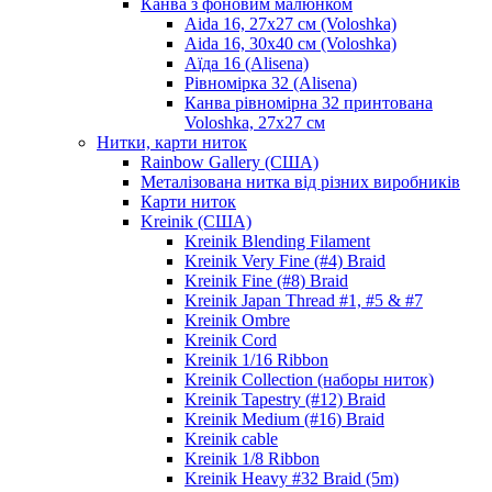
Канва з фоновим малюнком
Aida 16, 27х27 см (Voloshka)
Aida 16, 30х40 см (Voloshka)
Аїда 16 (Alisena)
Рівномірка 32 (Alisena)
Канва рівномірна 32 принтована
Voloshka, 27х27 см
Нитки, карти ниток
Rainbow Gallery (США)
Металізована нитка від різних виробників
Карти ниток
Kreinik (США)
Kreinik Blending Filament
Kreinik Very Fine (#4) Braid
Kreinik Fine (#8) Braid
Kreinik Japan Thread #1, #5 & #7
Kreinik Ombre
Kreinik Cord
Kreinik 1/16 Ribbon
Kreinik Collection (наборы ниток)
Kreinik Tapestry (#12) Braid
Kreinik Medium (#16) Braid
Kreinik cable
Kreinik 1/8 Ribbon
Kreinik Heavy #32 Braid (5m)