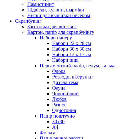
Намистини*
Підвіски, кулони, шарміки
Нитки для вышивки бисером
Скрапбукінг
Заготовки для листівок
Картон, папір для скрапбукінгу
Набори паперу
Набори 22 х 28 см
Набори 30 х 30 см
Набори 12 х 17 см
Набори інші
Пергаментний папір, велум, калька
Флора
Розводи, візерунки
Дитяча тема
Фауна
Чорно-білий
Любов
Разное
Однотонна
Папір поштучно
30х30
А4
Фольга
Папір ручної работи