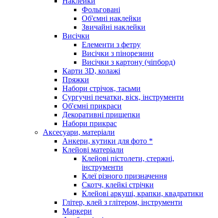
Наклейки
Фольговані
Об'ємні наклейки
Звичайні наклейки
Висічки
Елементи з фетру
Висічки з пінорезини
Висічки з картону (чіпборд)
Карти 3D, колажі
Пряжки
Набори стрічок, тасьми
Сургучні печатки, віск, інструменти
Об'ємні прикраси
Декоративні прищепки
Набори прикрас
Аксесуари, матеріали
Анкери, кутики для фото *
Клейові матеріали
Клейові пістолети, стержні,
інструменти
Клеї різного призначення
Скотч, клейкі стрічки
Клейові аркуші, крапки, квадратики
Глітер, клей з глітером, інструменти
Маркери