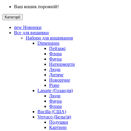
Ваш кошик порожній!
Категорії
new
Новинки
Все для вишивки
Набори для вишивання
Dimensions
Пейзажі
Флора
Фауна
Натюрморти
Люди
Дитяче
Новорічне
Різне
Lanarte (Голандія)
Люди
Фауна
Флора
Bucilla (США)
Vervaco (Бельгія)
Подушки
Картини