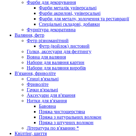
Фарби для декорування
Фарби металік універсальні
Фарби акрилові, універсальні
Фарби для металу, золочення та реставрації
Спеціальні складові, добавки
Фурнітура декоративна
Валяння, фетр
Фетр різноманітний
Фетр (войлок) листовий
Голки, аксесуари для фелтингу
Вовна для валяння
Набори для валяння картин
Набори для валяння виробів
В'язання, фриволіте
Спиці в'язальні
Фриволіте
Гачки в'язальні
Аксесуари для в'язання
Нитки для в'язання
Бавовна
Пряжа чистошерстяна
Пряжа з натуральних волокон
Пряжа з штучних волокон
Література по в'язанню *
Квілтінг, шиття