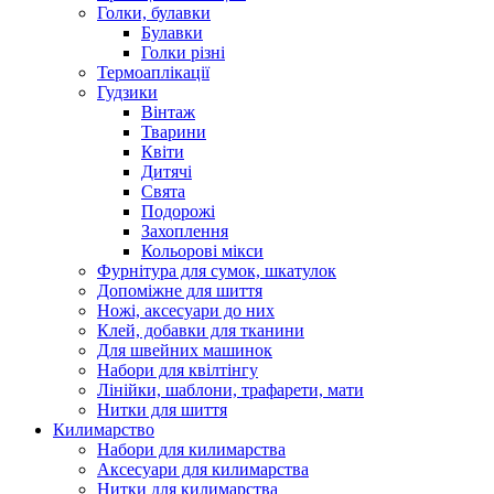
Голки, булавки
Булавки
Голки різні
Термоаплікації
Гудзики
Вінтаж
Тварини
Квіти
Дитячі
Свята
Подорожі
Захоплення
Кольорові мікси
Фурнітура для сумок, шкатулок
Допоміжне для шиття
Ножі, аксесуари до них
Клей, добавки для тканини
Для швейних машинок
Набори для квілтінгу
Лінійки, шаблони, трафарети, мати
Нитки для шиття
Килимарство
Набори для килимарства
Аксесуари для килимарства
Нитки для килимарства