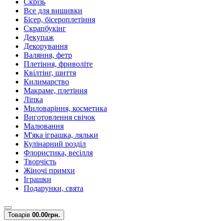
Скрізь
Все для вишивки
Бісер, бісероплетіння
Скрапбукінг
Декупаж
Декорування
Валяння, фетр
Плетіння, фриволіте
Квілтінг, шиття
Килимарство
Макраме, плетіння
Ліпка
Миловаріння, косметика
Виготовлення свічок
Малювання
М'яка іграшка, ляльки
Кулінарний розділ
Флористика, весілля
Творчість
Жіночі примхи
Іграшки
Подарунки, свята
Товарів
0
0.00грн.