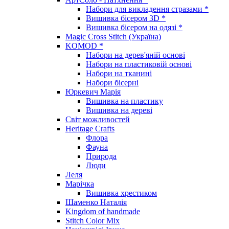
Набори для викладення стразами *
Вишивка бісером 3D *
Вишивка бісером на одязі *
Magic Cross Stitch (Україна)
KOMOD *
Набори на дерев'яній основі
Набори на пластиковій основі
Набори на тканині
Набори бісерні
Юркевич Марія
Вишивка на пластику
Вишивка на дереві
Світ можливостей
Heritage Crafts
Флора
Фауна
Природа
Люди
Леля
Марічка
Вишивка хрестиком
Шаменко Наталія
Kingdom of handmade
Stitch Color Mix