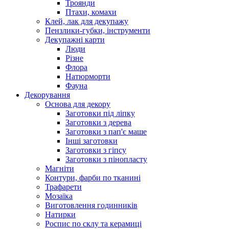
Троянди
Птахи, комахи
Клей, лак для декупажу
Пензлики-губки, інструменти
Декупажні карти
Люди
Різне
Флора
Натюрморти
Фауна
Декорування
Основа для декору
Заготовки під ліпку
Заготовки з дерева
Заготовки з пап'є маше
Інші заготовки
Заготовки з гіпсу
Заготовки з пінопласту
Магніти
Контури, фарби по тканині
Трафарети
Мозаїка
Виготовлення годинників
Натирки
Роспис по склу та керамиці