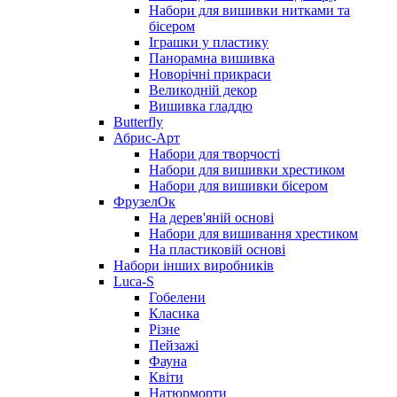
Набори для вишивки нитками та
бісером
Іграшки у пластику
Панорамна вишивка
Новорічні прикраси
Великодній декор
Вишивка гладдю
Butterfly
Абрис-Арт
Набори для творчості
Набори для вишивки хрестиком
Набори для вишивки бісером
ФрузелОк
На дерев'яній основі
Набори для вишивання хрестиком
На пластиковій основі
Набори інших виробників
Luca-S
Гобелени
Класика
Різне
Пейзажі
Фауна
Квіти
Натюрморти