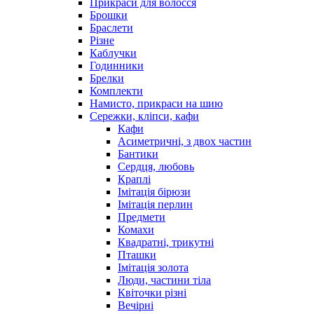
Прикраси для волосся
Брошки
Браслети
Різне
Каблучки
Годинники
Брелки
Комплекти
Намисто, прикраси на шию
Сережки, кліпси, кафи
Кафи
Асиметричні, з двох частин
Бантики
Сердця, любовь
Краплі
Імітація бірюзи
Імітація перлин
Предмети
Комахи
Квадратні, трикутні
Пташки
Імітація золота
Люди, частини тіла
Квіточки різні
Вечірні