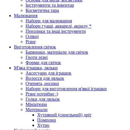
Інструменти та інвентар
Косметична тара
Малювання
Набори для малювання
Набори гуаші, акварелі, акрилу *
Пензлики та інші інструменти
Олівці
Різне
Виготовлення свічок
Барвники, матеріали для свічок
Гноти різні
Форми для свічок
М'яка іграшка, ляльки
Аксесуари для іграшок
Волосся для ляльок
Оченята, носики
Набори для виготовлення м'якої іграшки
Різне потрібне :)
Голки для ляльок
Мініатюри
Материали
Хутряний (синельний) дріт
Помпони
Хутро