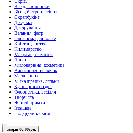
Скрізь
Все для вишивки
Бісер, бісероплетіння
Скрапбукінг
Декупаж
Декорування
Валяння, фетр
Плетіння, фриволіте
Квілтінг, шиття
Килимарство
Макраме, плетіння
Ліпка
Миловаріння, косметика
Виготовлення свічок
Малювання
М'яка іграшка, ляльки
Кулінарний розділ
Флористика, весілля
Творчість
Жіночі примхи
Іграшки
Подарунки, свята
Товарів
0
0.00грн.