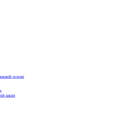
иковій основі
у
ій шкірі