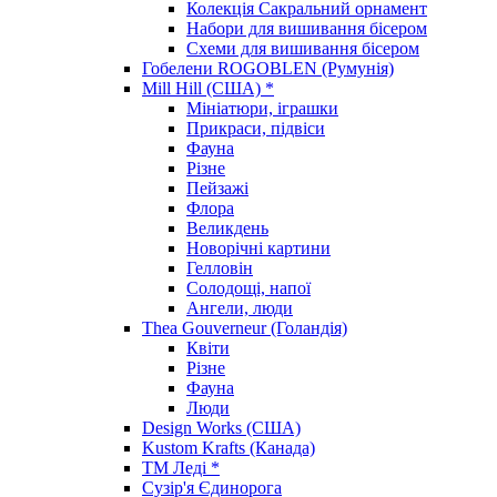
Колекція Сакральний орнамент
Набори для вишивання бісером
Схеми для вишивання бісером
Гобелени ROGOBLEN (Румунія)
Mill Hill (США) *
Мініатюри, іграшки
Прикраси, підвіси
Фауна
Різне
Пейзажі
Флора
Великдень
Новорічні картини
Гелловін
Солодощі, напої
Ангели, люди
Thea Gouverneur (Голандія)
Квіти
Різне
Фауна
Люди
Design Works (США)
Kustom Krafts (Канада)
ТМ Леді *
Сузір'я Єдинорога