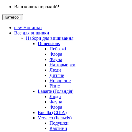
Ваш кошик порожній!
Категорії
new
Новинки
Все для вишивки
Набори для вишивання
Dimensions
Пейзажі
Флора
Фауна
Натюрморти
Люди
Дитяче
Новорічне
Різне
Lanarte (Голандія)
Люди
Фауна
Флора
Bucilla (США)
Vervaco (Бельгія)
Подушки
Картини