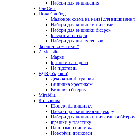
Набори для вишивання
ЛанСвіт
Нова Слобода
Малюнок-схема на канві для вишивання
Набори для вишивки нитками
Набори для вишивки бісером
Бісерні мініатюри
Набори для шиття ляльок
Затишні хрестики *
Zayka stitch
Марки
Іграшки на підвісі
На підставці
ВДВ (Україна)
Декоративні іграшки
Вишивка хрестиком
Вишивка бісером
Mirabilia
Кольорова
Шопер під вишивку
Набори для вишивання декору
Набори для вишивки нитками та бісеро
Іграшки у пластику
Панорамна вишивка
Новорічні прикраси