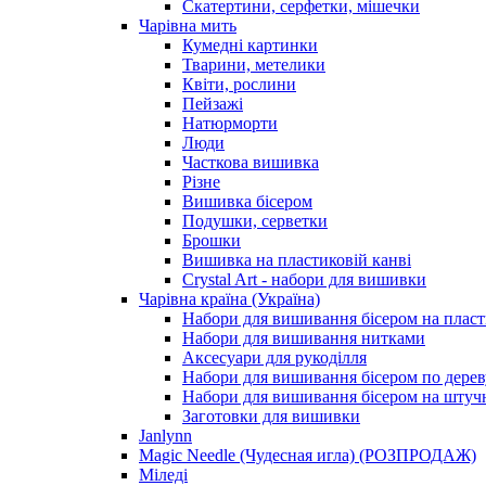
Скатертини, серфетки, мішечки
Чарiвна мить
Кумедні картинки
Тварини, метелики
Квіти, рослини
Пейзажі
Натюрморти
Люди
Часткова вишивка
Різне
Вишивка бісером
Подушки, серветки
Брошки
Вишивка на пластиковій канві
Crystal Art - набори для вишивки
Чарівна країна (Україна)
Набори для вишивання бісером на пласт
Набори для вишивання нитками
Аксесуари для рукоділля
Набори для вишивання бісером по дерев
Набори для вишивання бісером на штучн
Заготовки для вишивки
Janlynn
Magic Needle (Чудесная игла) (РОЗПРОДАЖ)
Міледі