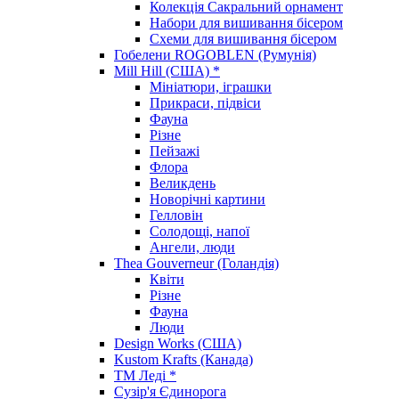
Колекція Сакральний орнамент
Набори для вишивання бісером
Схеми для вишивання бісером
Гобелени ROGOBLEN (Румунія)
Mill Hill (США) *
Мініатюри, іграшки
Прикраси, підвіси
Фауна
Різне
Пейзажі
Флора
Великдень
Новорічні картини
Гелловін
Солодощі, напої
Ангели, люди
Thea Gouverneur (Голандія)
Квіти
Різне
Фауна
Люди
Design Works (США)
Kustom Krafts (Канада)
ТМ Леді *
Сузір'я Єдинорога