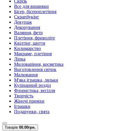
Скрізь
Все для вишивки
Бісер, бісероплетіння
Скрапбукінг
Декупаж
Декорування
Валяння, фетр
Плетіння, фриволіте
Квілтінг, шиття
Килимарство
Макраме, плетіння
Ліпка
Миловаріння, косметика
Виготовлення свічок
Малювання
М'яка іграшка, ляльки
Кулінарний розділ
Флористика, весілля
Творчість
Жіночі примхи
Іграшки
Подарунки, свята
Товарів
0
0.00грн.