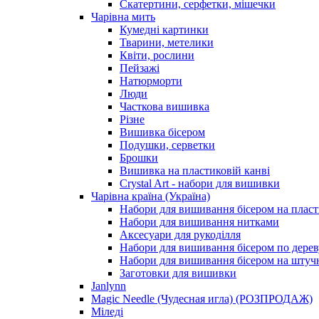
Скатертини, серфетки, мішечки
Чарiвна мить
Кумедні картинки
Тварини, метелики
Квіти, рослини
Пейзажі
Натюрморти
Люди
Часткова вишивка
Різне
Вишивка бісером
Подушки, серветки
Брошки
Вишивка на пластиковій канві
Crystal Art - набори для вишивки
Чарівна країна (Україна)
Набори для вишивання бісером на пласт
Набори для вишивання нитками
Аксесуари для рукоділля
Набори для вишивання бісером по дерев
Набори для вишивання бісером на штучн
Заготовки для вишивки
Janlynn
Magic Needle (Чудесная игла) (РОЗПРОДАЖ)
Міледі