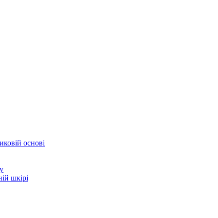
иковій основі
у
ій шкірі