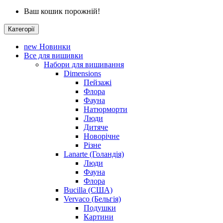
Ваш кошик порожній!
Категорії
new
Новинки
Все для вишивки
Набори для вишивання
Dimensions
Пейзажі
Флора
Фауна
Натюрморти
Люди
Дитяче
Новорічне
Різне
Lanarte (Голандія)
Люди
Фауна
Флора
Bucilla (США)
Vervaco (Бельгія)
Подушки
Картини