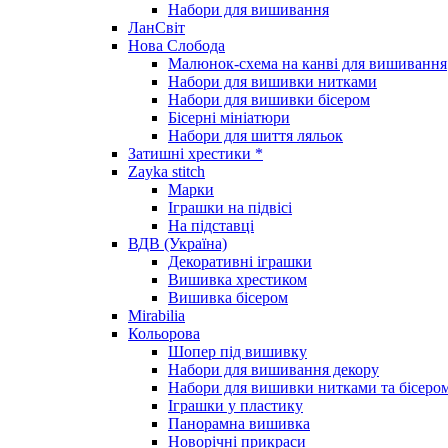
Набори для вишивання
ЛанСвіт
Нова Слобода
Малюнок-схема на канві для вишивання
Набори для вишивки нитками
Набори для вишивки бісером
Бісерні мініатюри
Набори для шиття ляльок
Затишні хрестики *
Zayka stitch
Марки
Іграшки на підвісі
На підставці
ВДВ (Україна)
Декоративні іграшки
Вишивка хрестиком
Вишивка бісером
Mirabilia
Кольорова
Шопер під вишивку
Набори для вишивання декору
Набори для вишивки нитками та бісеро
Іграшки у пластику
Панорамна вишивка
Новорічні прикраси