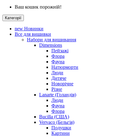
Ваш кошик порожній!
Категорії
new
Новинки
Все для вишивки
Набори для вишивання
Dimensions
Пейзажі
Флора
Фауна
Натюрморти
Люди
Дитяче
Новорічне
Різне
Lanarte (Голандія)
Люди
Фауна
Флора
Bucilla (США)
Vervaco (Бельгія)
Подушки
Картини