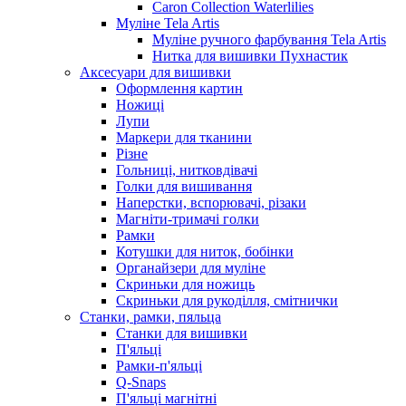
Caron Collection Waterlilies
Муліне Tela Artis
Муліне ручного фарбування Tela Artis
Нитка для вишивки Пухнастик
Аксесуари для вишивки
Оформлення картин
Ножиці
Лупи
Маркери для тканини
Різне
Гольниці, нитковдівачі
Голки для вишивання
Наперстки, вспорювачі, різаки
Магніти-тримачі голки
Рамки
Котушки для ниток, бобінки
Органайзери для муліне
Скриньки для ножиць
Скриньки для рукоділля, смітнички
Станки, рамки, пяльца
Станки для вишивки
П'яльці
Рамки-п'яльці
Q-Snaps
П'яльці магнітні