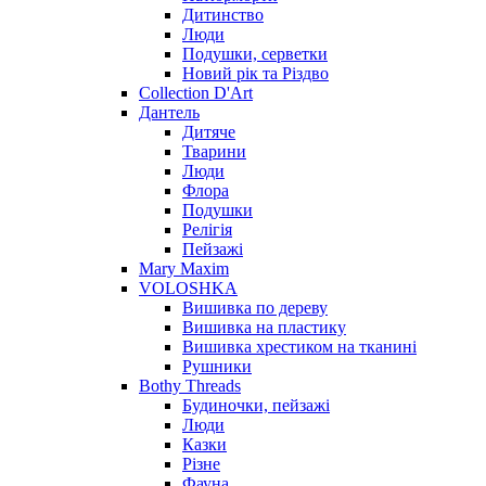
Дитинство
Люди
Подушки, серветки
Новий рік та Різдво
Collection D'Art
Дантель
Дитяче
Тварини
Люди
Флора
Подушки
Релігія
Пейзажі
Mary Maxim
VOLOSHKA
Вишивка по дереву
Вишивка на пластику
Вишивка хрестиком на тканині
Рушники
Bothy Threads
Будиночки, пейзажі
Люди
Казки
Різне
Фауна