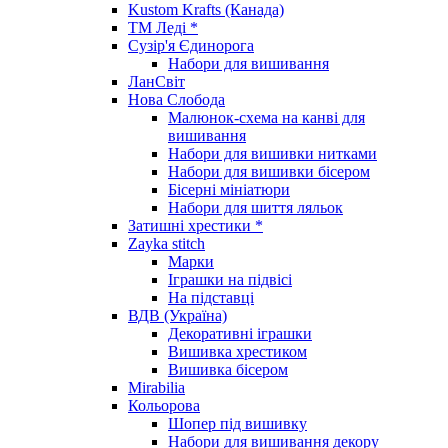
Kustom Krafts (Канада)
ТМ Леді *
Сузір'я Єдинорога
Набори для вишивання
ЛанСвіт
Нова Слобода
Малюнок-схема на канві для
вишивання
Набори для вишивки нитками
Набори для вишивки бісером
Бісерні мініатюри
Набори для шиття ляльок
Затишні хрестики *
Zayka stitch
Марки
Іграшки на підвісі
На підставці
ВДВ (Україна)
Декоративні іграшки
Вишивка хрестиком
Вишивка бісером
Mirabilia
Кольорова
Шопер під вишивку
Набори для вишивання декору