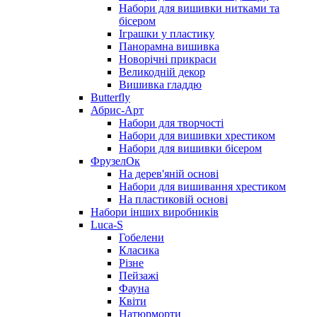
Набори для вишивки нитками та
бісером
Іграшки у пластику
Панорамна вишивка
Новорічні прикраси
Великодній декор
Вишивка гладдю
Butterfly
Абрис-Арт
Набори для творчості
Набори для вишивки хрестиком
Набори для вишивки бісером
ФрузелОк
На дерев'яній основі
Набори для вишивання хрестиком
На пластиковій основі
Набори інших виробників
Luca-S
Гобелени
Класика
Різне
Пейзажі
Фауна
Квіти
Натюрморти