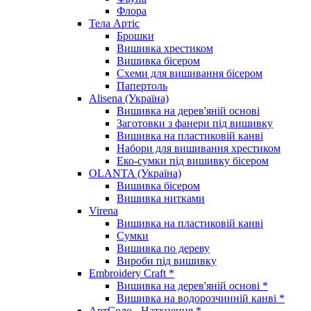
Флора
Тела Артіс
Брошки
Вишивка хрестиком
Вишивка бісером
Схеми для вишивання бісером
Папертоль
Alisena (Україна)
Вишивка на дерев'яній основі
Заготовки з фанери під вишивку
Вишивка на пластиковій канві
Набори для вишивання хрестиком
Еко-сумки під вишивку бісером
OLANTA (Україна)
Вишивка бісером
Вишивка нитками
Virena
Вишивка на пластиковій канві
Сумки
Вишивка по дереву
Вироби під вишивку
Embroidery Craft *
Вишивка на дерев'яній основі *
Вишивка на водорозчинній канві *
АртСоло - Натхнення *