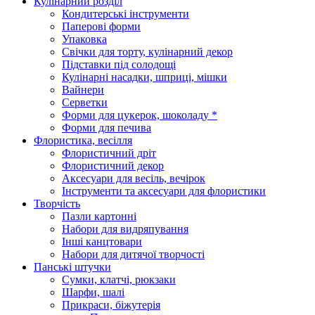
Кулінарний розділ
Кондитерські інструменти
Паперові форми
Упаковка
Свічки для торту, кулінарний декор
Підставки під солодощі
Кулінарні насадки, шприці, мішки
Вайнери
Серветки
Форми для цукерок, шоколаду *
Форми для печива
Флористика, весілля
Флористичний дріт
Флористичний декор
Аксесуари для весіль, вечірок
Інструменти та аксесуари для флористики
Творчість
Пазли картонні
Набори для видряпування
Інші канцтовари
Набори для дитячої творчості
Панські штучки
Сумки, клатчі, рюкзаки
Шарфи, шалі
Прикраси, біжутерія