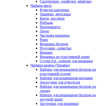
Скатертини, серфетки, мішечки
Чарiвна мить
Кумедні картинки
Тварини, метелики
Квіти, рослини
Пейзажі
Натюрморти
Люди
Часткова вишивка
Різне
Вишивка бісером
Подушки, серветки
Брошки
Вишивка на пластиковій канві
Crystal Art - набори для вишивки
Чарівна країна (Україна)
Набори для вишивання бісером на
пластиковій основі
Набори для вишивання нитками
Аксесуари для рукоділля
Набори для вишивання бісером по
дереву
Набори для вишивання бісером на
штучній шкірі
Заготовки для вишивки