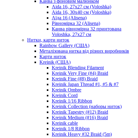
Канва з фоновим малюнком
Aida 16, 27х27 см (Voloshka)
Aida 16, 30х40 см (Voloshka)
Аїда 16 (Alisena)
Рівномірка 32 (Alisena)
Канва рівномірна 32 принтована
Voloshka, 27х27 см
Нитки, карти ниток
Rainbow Gallery (США)
Металізована нитка від різних виробників
Карти ниток
Kreinik (США)
Kreinik Blending Filament
Kreinik Very Fine (#4) Braid
Kreinik Fine (#8) Braid
Kreinik Japan Thread #1, #5 & #7
Kreinik Ombre
Kreinik Cord
Kreinik 1/16 Ribbon
Kreinik Collection (наборы ниток)
Kreinik Tapestry (#12) Braid
Kreinik Medium (#16) Braid
Kreinik cable
Kreinik 1/8 Ribbon
Kreinik Heavy #32 Braid (5m)