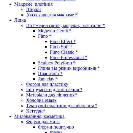
Макраме, плетіння
Шнури
Аксесуари для макраме *
Ліпка
Полімерна глина, моделін, пластилін *
Моделін Cernit *
Fimo *
Fimo Effect *
Fimo Soft *
Fimo Classic *
Fimo Professional *
Sculpey Polyform *
Глина від різних виробників *
Пластилін *
Jam clay *
Форми для пластику
Інструменти для ліплення *
Матеріали для ліплення*
Холодна емаль
Текстурні пластини для ліплення *
Каттери*
Миловаріння, косметика
Форми для мила
Форми поштучно
Фауна