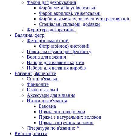
Фарби для декорування
Фарби металік універсальні
Фарби акрилові, універсальні
Фарби для металу, золочення та реставрації
Спеціальні складові, добавки
Фурнітура декоративна
Валяння, фетр
Фетр різноманітний
Фетр (войлок) листовий
Голки, аксесуари для фелтингу
Вовна для валяння
Набори для валяння картин
Набори для валяння виробів
В'язання, фриволіте
Спиці в'язальні
Фриволіте
Гачки в'язальні
Аксесуари для в'язання
Нитки для в'язання
Бавовна
Пряжа чистошерстяна
Пряжа з натуральних волокон
Пряжа з штучних волокон
Література по в'язанню *
Квілтінг, шиття