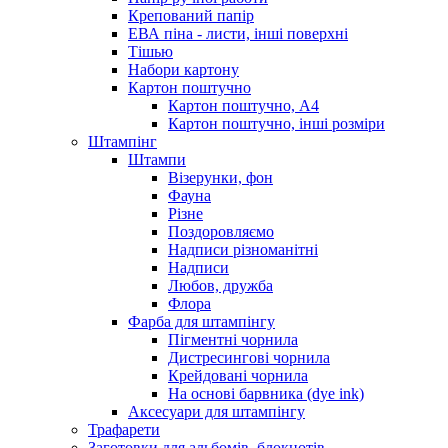
Крепований папір
ЕВА піна - листи, інші поверхні
Тішью
Набори картону
Картон поштучно
Картон поштучно, А4
Картон поштучно, інші розміри
Штампінг
Штампи
Візерунки, фон
Фауна
Різне
Поздоровляємо
Надписи різноманітні
Надписи
Любов, дружба
Флора
Фарба для штампінгу
Пігментні чорнила
Дистресингові чорнила
Крейдовані чорнила
На основі барвника (dye ink)
Аксесуари для штампінгу
Трафарети
Заготовки для альбомів, блокнотів