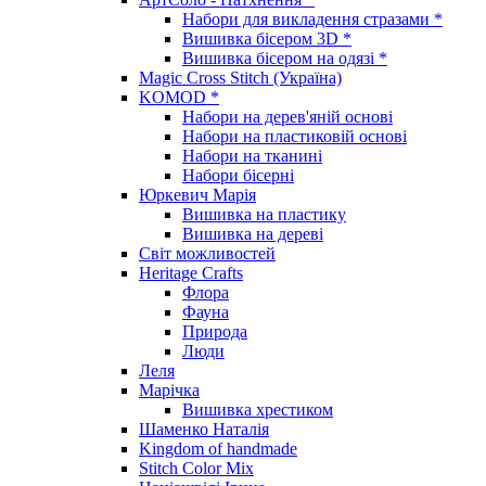
Набори для викладення стразами *
Вишивка бісером 3D *
Вишивка бісером на одязі *
Magic Cross Stitch (Україна)
KOMOD *
Набори на дерев'яній основі
Набори на пластиковій основі
Набори на тканині
Набори бісерні
Юркевич Марія
Вишивка на пластику
Вишивка на дереві
Світ можливостей
Heritage Crafts
Флора
Фауна
Природа
Люди
Леля
Марічка
Вишивка хрестиком
Шаменко Наталія
Kingdom of handmade
Stitch Color Mix