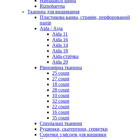
Наніашвілі Ірина
Riznobarvna
Тканина для вишивання
Пластикова канва, страмін, перфорований
папір
Aida / Аіда
Aida 11
Aida 16
Aida 14
Aida 18
Aida-стрічка
Aida 20
Рівномірна тканина
25 count
27 count
18 count
28 count
10 count
32 count
22 count
16 count
35 count
Спеціальні тканини
Рушники, скатертини, серветки
Сорочки з місцем для вишивки