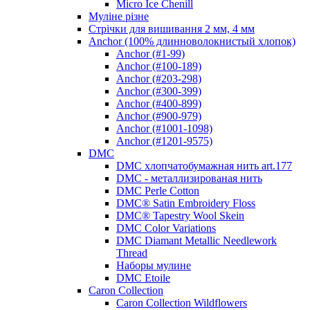
Micro Ice Chenill
Муліне різне
Стрічки для вишивання 2 мм, 4 мм
Anchor (100% длинноволокнистый хлопок)
Anchor (#1-99)
Anchor (#100-189)
Anchor (#203-298)
Anchor (#300-399)
Anchor (#400-899)
Anchor (#900-979)
Anchor (#1001-1098)
Anchor (#1201-9575)
DMC
DMC хлопчатобумажная нить art.177
DMC - металлизированая нить
DMC Perle Cotton
DMC® Satin Embroidery Floss
DMC® Tapestry Wool Skein
DMC Color Variations
DMC Diamant Metallic Needlework
Thread
Наборы мулине
DMC Etoile
Caron Collection
Caron Collection Wildflowers