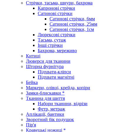
Стрічки, тасьма, шнури, бахрома
Капронові стрічки
Сатинові стрічки
Сатинові стрічки, 6мм
Сатинові стрічки, 25мм
Сатинові стрічки, 1см
Люрексові стрічки
Тасьма, сутаж
Інші стрічки
Бахрома, мереживо
Китиці
Люверси для тканини
Шторна фурнітура
Підхвати-кліпси
Підхвати магнітні
Бейка
Маркери, олівці, крейда, копіри
Замки-блискавки *
Тканина для шиття
Набори тканини, відрізи
Фетр, метраж
Аплікації, бантики
Зворотний бік подушок
Пір'я
Кравецькі ножиці *