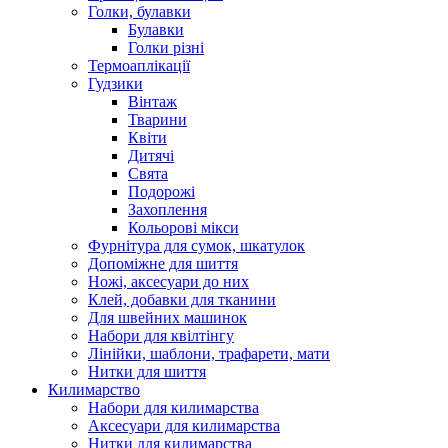
Голки, булавки
Булавки
Голки різні
Термоаплікації
Гудзики
Вінтаж
Тварини
Квіти
Дитячі
Свята
Подорожі
Захоплення
Кольорові мікси
Фурнітура для сумок, шкатулок
Допоміжне для шиття
Ножі, аксесуари до них
Клей, добавки для тканини
Для швейних машинок
Набори для квілтінгу
Лінійки, шаблони, трафарети, мати
Нитки для шиття
Килимарство
Набори для килимарства
Аксесуари для килимарства
Нитки для килимарства