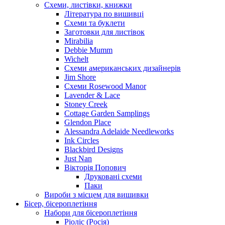
Схеми, листівки, книжки
Література по вишивці
Схеми та буклети
Заготовки для листівок
Mirabilia
Debbie Mumm
Wichelt
Схеми американських дизайнерів
Jim Shore
Cхеми Rosewood Manor
Lavender & Lace
Stoney Creek
Cottage Garden Samplings
Glendon Place
Alessandra Adelaide Needleworks
Ink Circles
Blackbird Designs
Just Nan
Вікторія Попович
Друковані схеми
Паки
Вироби з місцем для вишивки
Бісер, бісероплетіння
Набори для бісероплетіння
Ріоліс (Росія)