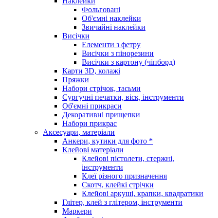
Наклейки
Фольговані
Об'ємні наклейки
Звичайні наклейки
Висічки
Елементи з фетру
Висічки з пінорезини
Висічки з картону (чіпборд)
Карти 3D, колажі
Пряжки
Набори стрічок, тасьми
Сургучні печатки, віск, інструменти
Об'ємні прикраси
Декоративні прищепки
Набори прикрас
Аксесуари, матеріали
Анкери, кутики для фото *
Клейові матеріали
Клейові пістолети, стержні,
інструменти
Клеї різного призначення
Скотч, клейкі стрічки
Клейові аркуші, крапки, квадратики
Глітер, клей з глітером, інструменти
Маркери