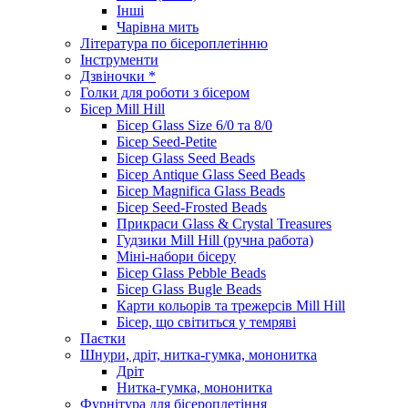
Інші
Чарівна мить
Література по бісероплетінню
Інструменти
Дзвіночки *
Голки для роботи з бісером
Бісер Mill Hill
Бісер Glass Size 6/0 та 8/0
Бісер Seed-Petite
Бісер Glass Seed Beads
Бісер Antique Glass Seed Beads
Бісер Magnifica Glass Beads
Бісер Seed-Frosted Beads
Прикраси Glass & Crystal Treasures
Гудзики Mill Hill (ручна работа)
Міні-набори бісеру
Бісер Glass Pebble Beads
Бісер Glass Bugle Beads
Карти кольорів та трежерсів Mill Hill
Бісер, що світиться у темряві
Паєтки
Шнури, дріт, нитка-гумка, мононитка
Дріт
Нитка-гумка, мононитка
Фурнітура для бісероплетіння