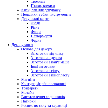
Троянди
Птахи, комахи
Клей, лак для декупажу
Пензлики-губки, інструменти
Декупажні карти
Люди
Різне
Флора
Натюрморти
Фауна
Декорування
Основа для декору
Заготовки під ліпку
Заготовки з дерева
Заготовки з пап'є маше
Інші заготовки
Заготовки з гіпсу
Заготовки з пінопласту
Магніти
Контури, фарби по тканині
Трафарети
Мозаїка
Виготовлення годинників
Натирки
Роспис по склу та керамиці