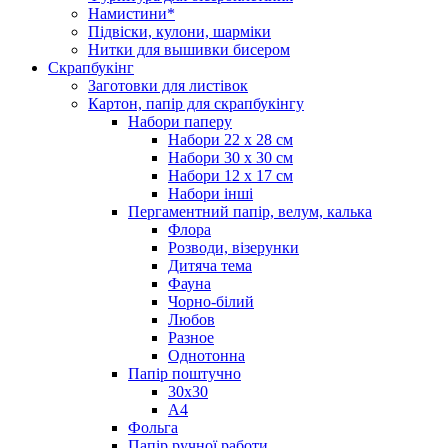
Намистини*
Підвіски, кулони, шарміки
Нитки для вышивки бисером
Скрапбукінг
Заготовки для листівок
Картон, папір для скрапбукінгу
Набори паперу
Набори 22 х 28 см
Набори 30 х 30 см
Набори 12 х 17 см
Набори інші
Пергаментний папір, велум, калька
Флора
Розводи, візерунки
Дитяча тема
Фауна
Чорно-білий
Любов
Разное
Однотонна
Папір поштучно
30х30
А4
Фольга
Папір ручної работи