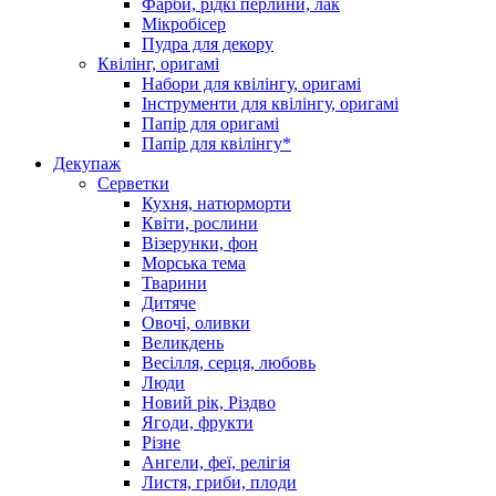
Фарби, рідкі перлини, лак
Мікробісер
Пудра для декору
Квілінг, оригамі
Набори для квілінгу, оригамі
Інструменти для квілінгу, оригамі
Папір для оригамі
Папір для квілінгу*
Декупаж
Серветки
Кухня, натюрморти
Квіти, рослини
Візерунки, фон
Морська тема
Тварини
Дитяче
Овочі, оливки
Великдень
Весілля, серця, любовь
Люди
Новий рік, Різдво
Ягоди, фрукти
Різне
Ангели, феї, релігія
Листя, гриби, плоди