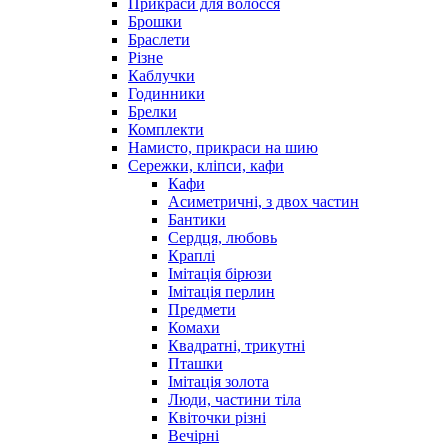
Прикраси для волосся
Брошки
Браслети
Різне
Каблучки
Годинники
Брелки
Комплекти
Намисто, прикраси на шию
Сережки, кліпси, кафи
Кафи
Асиметричні, з двох частин
Бантики
Сердця, любовь
Краплі
Імітація бірюзи
Імітація перлин
Предмети
Комахи
Квадратні, трикутні
Пташки
Імітація золота
Люди, частини тіла
Квіточки різні
Вечірні