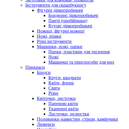
Інструменти для скрапбукингу
Фігурні діркопробивачі
Бордюрні діркопробивачі
Панчі (пробійники)
Кутові діркопробивачі
Ножиці, фігурні ножиці
Ножі, різаки
Різні інструменти
Машинки, ножі, папки
Папки, пластини для тиснення
Ножі
Машинки та приспособи для них
Прикраси
Брадси
Круги, квадрати
Квіти, флора
Свята
Різне
Квіточки, листочки
Паперові квіти
Тканинні квіти
Листочки, пелюстки
Половинки намистин, стрази, камінчики
Люверси