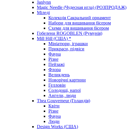
Janlynn
Magic Needle (Чудесная игла) (РОЗПРОДАЖ)
Міледі
Колекція Сакральний орнамент
Набори для вишивання бісером
Схеми для вишивання бісером
Гобелени ROGOBLEN (Румунія)
Mill Hill (США) *
Мініатюри, іграшки
Прикраси, підвіси
Фауна
Різне
Пейзажі
Флора
Великдень
Новорічні картини
Гелловін
Солодощі, напої
Ангели, люди
Thea Gouverneur (Голандія)
Квіти
Різне
Фауна
Люди
Design Works (США)