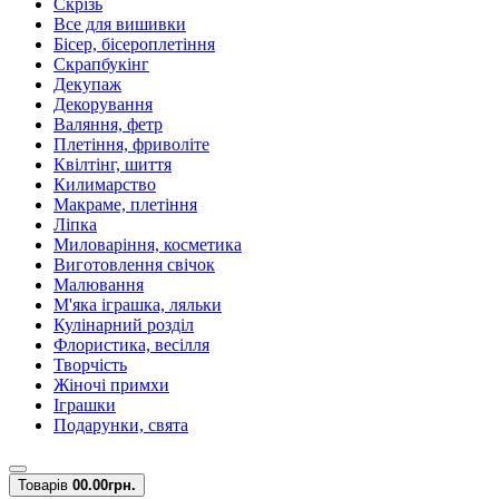
Скрізь
Все для вишивки
Бісер, бісероплетіння
Скрапбукінг
Декупаж
Декорування
Валяння, фетр
Плетіння, фриволіте
Квілтінг, шиття
Килимарство
Макраме, плетіння
Ліпка
Миловаріння, косметика
Виготовлення свічок
Малювання
М'яка іграшка, ляльки
Кулінарний розділ
Флористика, весілля
Творчість
Жіночі примхи
Іграшки
Подарунки, свята
Товарів
0
0.00грн.