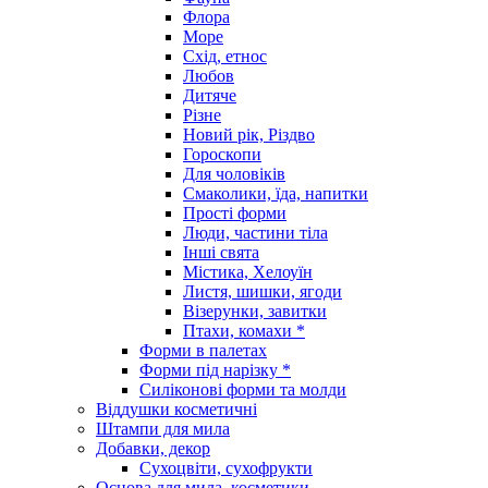
Флора
Море
Схід, етнос
Любов
Дитяче
Різне
Новий рік, Різдво
Гороскопи
Для чоловіків
Смаколики, їда, напитки
Прості форми
Люди, частини тіла
Інші свята
Містика, Хелоуїн
Листя, шишки, ягоди
Візерунки, завитки
Птахи, комахи *
Форми в палетах
Форми під нарізку *
Силіконові форми та молди
Віддушки косметичні
Штампи для мила
Добавки, декор
Сухоцвіти, сухофрукти
Основа для мила, косметики