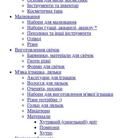
Інструменти та інвентар
Косметична тара
Малювання
Набори для малювання
Набори гуаші, акварелі, акрилу *
Пензлики та інші інструменти
Олівці
Різне
Виготовлення свічок
Барвники, матеріали для свічок
Гноти різні
Форми для свічок
М'яка іграшка, ляльки
Аксесуари для іграшок
Волосся для ляльок
Оченята, носики
Набори для виготовлення м'якої іграшки
Різне потрібне :)
Голки для ляльок
Мініатюри
Материали
Хутряний (синельний) дріт
Помпони
Хутро