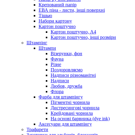
Крепований папір
ЕВА піна - листи, інші поверхні
Тішью
Набори картону
Картон поштучно
Картон поштучно, А4
Картон поштучно, інші розміри
Штампінг
Штампи
Візерунки, фон
Фауна
Різне
Поздоровляємо
Надписи різноманітні
Надписи
Любов, дружба
Флора
Фарба для штампінгу
Пігментні чорнила
Дистресингові чорнила
Крейдовані чорнила
На основі барвника (dye ink)
Аксесуари для штампінгу
Трафарети
Заготовки для альбомів, блокнотів