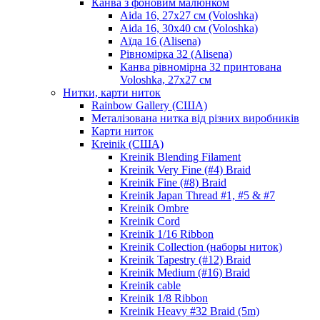
Канва з фоновим малюнком
Aida 16, 27х27 см (Voloshka)
Aida 16, 30х40 см (Voloshka)
Аїда 16 (Alisena)
Рівномірка 32 (Alisena)
Канва рівномірна 32 принтована
Voloshka, 27х27 см
Нитки, карти ниток
Rainbow Gallery (США)
Металізована нитка від різних виробників
Карти ниток
Kreinik (США)
Kreinik Blending Filament
Kreinik Very Fine (#4) Braid
Kreinik Fine (#8) Braid
Kreinik Japan Thread #1, #5 & #7
Kreinik Ombre
Kreinik Cord
Kreinik 1/16 Ribbon
Kreinik Collection (наборы ниток)
Kreinik Tapestry (#12) Braid
Kreinik Medium (#16) Braid
Kreinik cable
Kreinik 1/8 Ribbon
Kreinik Heavy #32 Braid (5m)