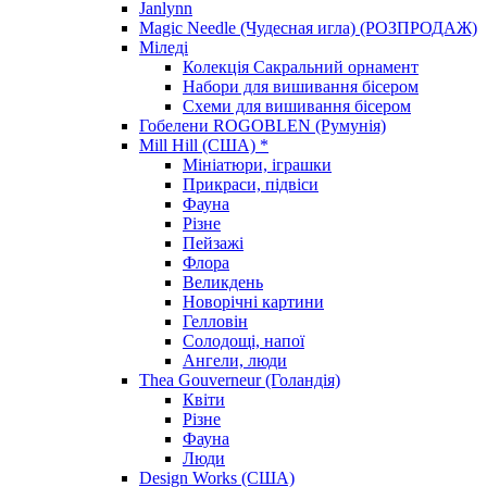
Janlynn
Magic Needle (Чудесная игла) (РОЗПРОДАЖ)
Міледі
Колекція Сакральний орнамент
Набори для вишивання бісером
Схеми для вишивання бісером
Гобелени ROGOBLEN (Румунія)
Mill Hill (США) *
Мініатюри, іграшки
Прикраси, підвіси
Фауна
Різне
Пейзажі
Флора
Великдень
Новорічні картини
Гелловін
Солодощі, напої
Ангели, люди
Thea Gouverneur (Голандія)
Квіти
Різне
Фауна
Люди
Design Works (США)