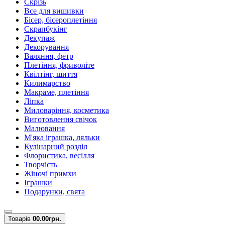
Скрізь
Все для вишивки
Бісер, бісероплетіння
Скрапбукінг
Декупаж
Декорування
Валяння, фетр
Плетіння, фриволіте
Квілтінг, шиття
Килимарство
Макраме, плетіння
Ліпка
Миловаріння, косметика
Виготовлення свічок
Малювання
М'яка іграшка, ляльки
Кулінарний розділ
Флористика, весілля
Творчість
Жіночі примхи
Іграшки
Подарунки, свята
Товарів
0
0.00грн.