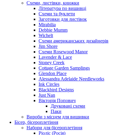
Схеми, листівки, книжки
Література по вишивці
Схеми та буклети
Заготовки для листівок
Mirabilia
Debbie Mumm
Wichelt
Схеми американських дизайнерів
Jim Shore
Cхеми Rosewood Manor
Lavender & Lace
Stoney Creek
Cottage Garden Samplings
Glendon Place
Alessandra Adelaide Needleworks
Ink Circles
Blackbird Designs
Just Nan
Вікторія Попович
Друковані схеми
Паки
Вироби з місцем для вишивки
Бісер, бісероплетіння
Набори для бісероплетіння
Ріоліс (Росія)