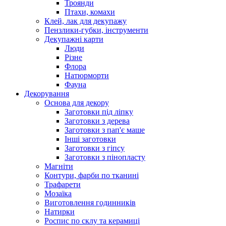
Троянди
Птахи, комахи
Клей, лак для декупажу
Пензлики-губки, інструменти
Декупажні карти
Люди
Різне
Флора
Натюрморти
Фауна
Декорування
Основа для декору
Заготовки під ліпку
Заготовки з дерева
Заготовки з пап'є маше
Інші заготовки
Заготовки з гіпсу
Заготовки з пінопласту
Магніти
Контури, фарби по тканині
Трафарети
Мозаїка
Виготовлення годинників
Натирки
Роспис по склу та керамиці