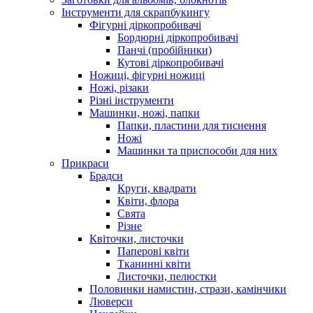
Інструменти для скрапбукингу
Фігурні діркопробивачі
Бордюрні діркопробивачі
Панчі (пробійники)
Кутові діркопробивачі
Ножиці, фігурні ножиці
Ножі, різаки
Різні інструменти
Машинки, ножі, папки
Папки, пластини для тиснення
Ножі
Машинки та приспособи для них
Прикраси
Брадси
Круги, квадрати
Квіти, флора
Свята
Різне
Квіточки, листочки
Паперові квіти
Тканинні квіти
Листочки, пелюстки
Половинки намистин, стрази, камінчики
Люверси