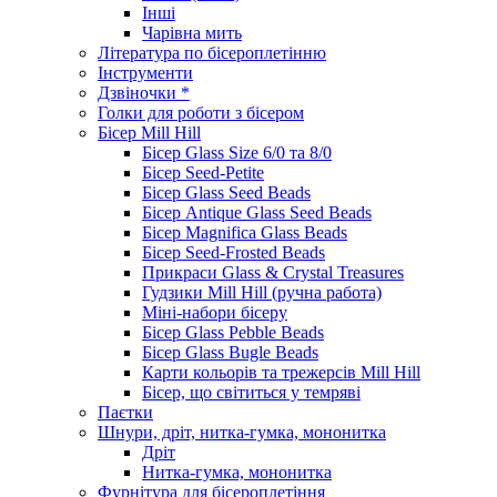
Інші
Чарівна мить
Література по бісероплетінню
Інструменти
Дзвіночки *
Голки для роботи з бісером
Бісер Mill Hill
Бісер Glass Size 6/0 та 8/0
Бісер Seed-Petite
Бісер Glass Seed Beads
Бісер Antique Glass Seed Beads
Бісер Magnifica Glass Beads
Бісер Seed-Frosted Beads
Прикраси Glass & Crystal Treasures
Гудзики Mill Hill (ручна работа)
Міні-набори бісеру
Бісер Glass Pebble Beads
Бісер Glass Bugle Beads
Карти кольорів та трежерсів Mill Hill
Бісер, що світиться у темряві
Паєтки
Шнури, дріт, нитка-гумка, мононитка
Дріт
Нитка-гумка, мононитка
Фурнітура для бісероплетіння