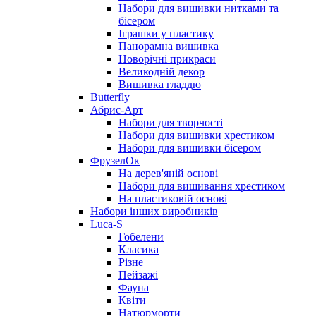
Набори для вишивки нитками та
бісером
Іграшки у пластику
Панорамна вишивка
Новорічні прикраси
Великодній декор
Вишивка гладдю
Butterfly
Абрис-Арт
Набори для творчості
Набори для вишивки хрестиком
Набори для вишивки бісером
ФрузелОк
На дерев'яній основі
Набори для вишивання хрестиком
На пластиковій основі
Набори інших виробників
Luca-S
Гобелени
Класика
Різне
Пейзажі
Фауна
Квіти
Натюрморти