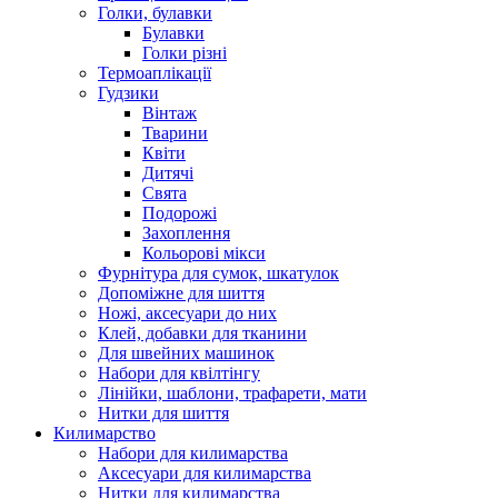
Голки, булавки
Булавки
Голки різні
Термоаплікації
Гудзики
Вінтаж
Тварини
Квіти
Дитячі
Свята
Подорожі
Захоплення
Кольорові мікси
Фурнітура для сумок, шкатулок
Допоміжне для шиття
Ножі, аксесуари до них
Клей, добавки для тканини
Для швейних машинок
Набори для квілтінгу
Лінійки, шаблони, трафарети, мати
Нитки для шиття
Килимарство
Набори для килимарства
Аксесуари для килимарства
Нитки для килимарства