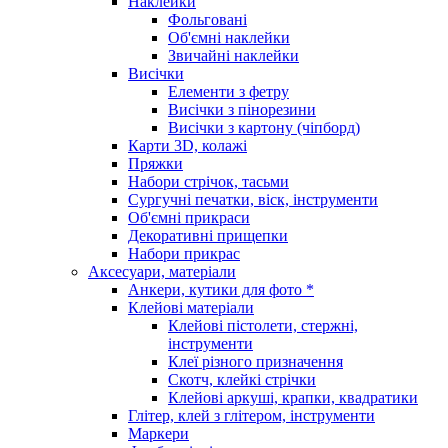
Наклейки
Фольговані
Об'ємні наклейки
Звичайні наклейки
Висічки
Елементи з фетру
Висічки з пінорезини
Висічки з картону (чіпборд)
Карти 3D, колажі
Пряжки
Набори стрічок, тасьми
Сургучні печатки, віск, інструменти
Об'ємні прикраси
Декоративні прищепки
Набори прикрас
Аксесуари, матеріали
Анкери, кутики для фото *
Клейові матеріали
Клейові пістолети, стержні,
інструменти
Клеї різного призначення
Скотч, клейкі стрічки
Клейові аркуші, крапки, квадратики
Глітер, клей з глітером, інструменти
Маркери