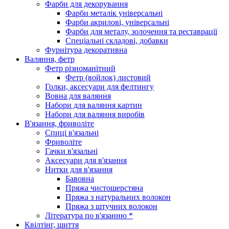
Фарби для декорування
Фарби металік універсальні
Фарби акрилові, універсальні
Фарби для металу, золочення та реставрації
Спеціальні складові, добавки
Фурнітура декоративна
Валяння, фетр
Фетр різноманітний
Фетр (войлок) листовий
Голки, аксесуари для фелтингу
Вовна для валяння
Набори для валяння картин
Набори для валяння виробів
В'язання, фриволіте
Спиці в'язальні
Фриволіте
Гачки в'язальні
Аксесуари для в'язання
Нитки для в'язання
Бавовна
Пряжа чистошерстяна
Пряжа з натуральних волокон
Пряжа з штучних волокон
Література по в'язанню *
Квілтінг, шиття