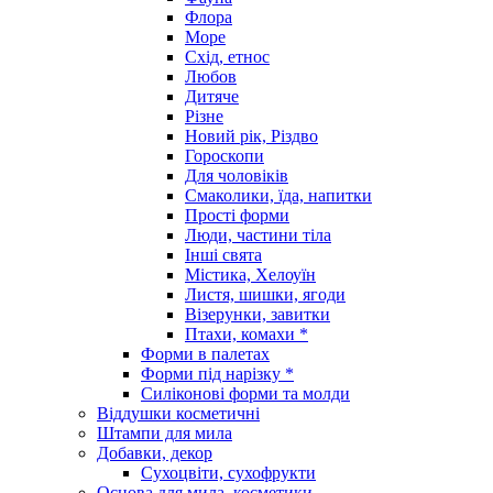
Флора
Море
Схід, етнос
Любов
Дитяче
Різне
Новий рік, Різдво
Гороскопи
Для чоловіків
Смаколики, їда, напитки
Прості форми
Люди, частини тіла
Інші свята
Містика, Хелоуїн
Листя, шишки, ягоди
Візерунки, завитки
Птахи, комахи *
Форми в палетах
Форми під нарізку *
Силіконові форми та молди
Віддушки косметичні
Штампи для мила
Добавки, декор
Сухоцвіти, сухофрукти
Основа для мила, косметики