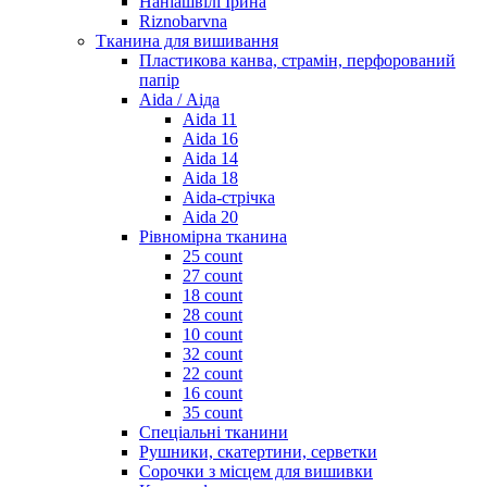
Наніашвілі Ірина
Riznobarvna
Тканина для вишивання
Пластикова канва, страмін, перфорований
папір
Aida / Аіда
Aida 11
Aida 16
Aida 14
Aida 18
Aida-стрічка
Aida 20
Рівномірна тканина
25 count
27 count
18 count
28 count
10 count
32 count
22 count
16 count
35 count
Спеціальні тканини
Рушники, скатертини, серветки
Сорочки з місцем для вишивки