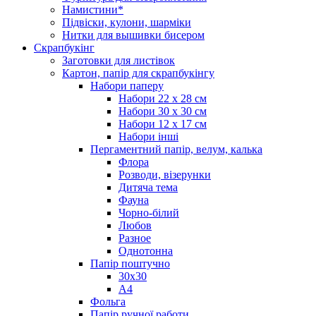
Намистини*
Підвіски, кулони, шарміки
Нитки для вышивки бисером
Скрапбукінг
Заготовки для листівок
Картон, папір для скрапбукінгу
Набори паперу
Набори 22 х 28 см
Набори 30 х 30 см
Набори 12 х 17 см
Набори інші
Пергаментний папір, велум, калька
Флора
Розводи, візерунки
Дитяча тема
Фауна
Чорно-білий
Любов
Разное
Однотонна
Папір поштучно
30х30
А4
Фольга
Папір ручної работи