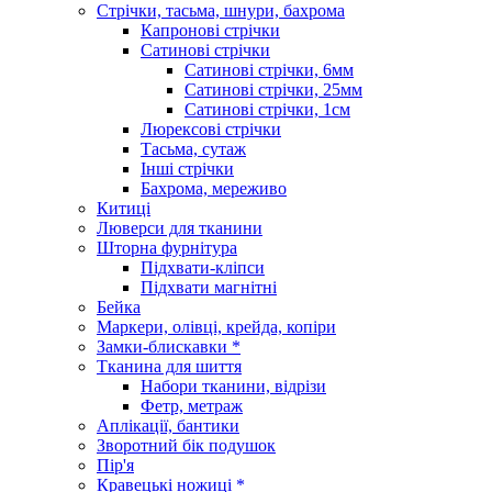
Стрічки, тасьма, шнури, бахрома
Капронові стрічки
Сатинові стрічки
Сатинові стрічки, 6мм
Сатинові стрічки, 25мм
Сатинові стрічки, 1см
Люрексові стрічки
Тасьма, сутаж
Інші стрічки
Бахрома, мереживо
Китиці
Люверси для тканини
Шторна фурнітура
Підхвати-кліпси
Підхвати магнітні
Бейка
Маркери, олівці, крейда, копіри
Замки-блискавки *
Тканина для шиття
Набори тканини, відрізи
Фетр, метраж
Аплікації, бантики
Зворотний бік подушок
Пір'я
Кравецькі ножиці *