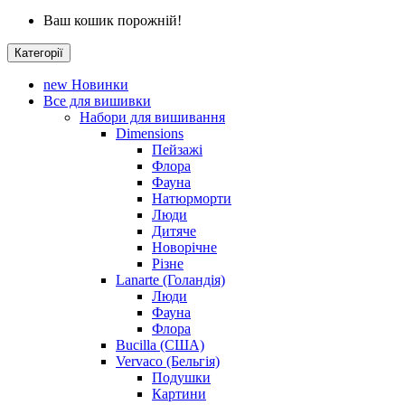
Ваш кошик порожній!
Категорії
new
Новинки
Все для вишивки
Набори для вишивання
Dimensions
Пейзажі
Флора
Фауна
Натюрморти
Люди
Дитяче
Новорічне
Різне
Lanarte (Голандія)
Люди
Фауна
Флора
Bucilla (США)
Vervaco (Бельгія)
Подушки
Картини