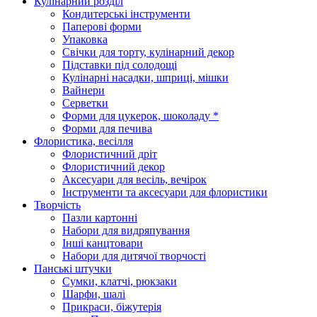
Кулінарний розділ
Кондитерські інструменти
Паперові форми
Упаковка
Свічки для торту, кулінарний декор
Підставки під солодощі
Кулінарні насадки, шприці, мішки
Вайнери
Серветки
Форми для цукерок, шоколаду *
Форми для печива
Флористика, весілля
Флористичний дріт
Флористичний декор
Аксесуари для весіль, вечірок
Інструменти та аксесуари для флористики
Творчість
Пазли картонні
Набори для видряпування
Інші канцтовари
Набори для дитячої творчості
Панські штучки
Сумки, клатчі, рюкзаки
Шарфи, шалі
Прикраси, біжутерія