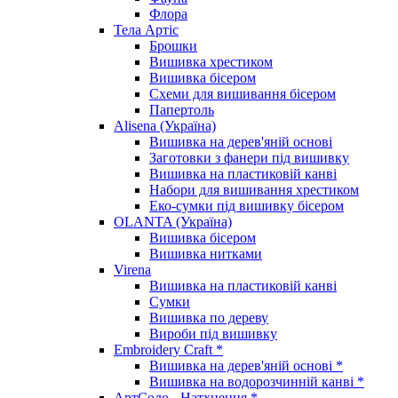
Флора
Тела Артіс
Брошки
Вишивка хрестиком
Вишивка бісером
Схеми для вишивання бісером
Папертоль
Alisena (Україна)
Вишивка на дерев'яній основі
Заготовки з фанери під вишивку
Вишивка на пластиковій канві
Набори для вишивання хрестиком
Еко-сумки під вишивку бісером
OLANTA (Україна)
Вишивка бісером
Вишивка нитками
Virena
Вишивка на пластиковій канві
Сумки
Вишивка по дереву
Вироби під вишивку
Embroidery Craft *
Вишивка на дерев'яній основі *
Вишивка на водорозчинній канві *
АртСоло - Натхнення *