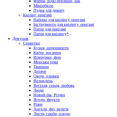
Фарби, рідкі перлини, лак
Мікробісер
Пудра для декору
Квілінг, оригамі
Набори для квілінгу, оригамі
Інструменти для квілінгу, оригамі
Папір для оригамі
Папір для квілінгу*
Декупаж
Серветки
Кухня, натюрморти
Квіти, рослини
Візерунки, фон
Морська тема
Тварини
Дитяче
Овочі, оливки
Великдень
Весілля, серця, любовь
Люди
Новий рік, Різдво
Ягоди, фрукти
Різне
Ангели, феї, релігія
Листя, гриби, плоди