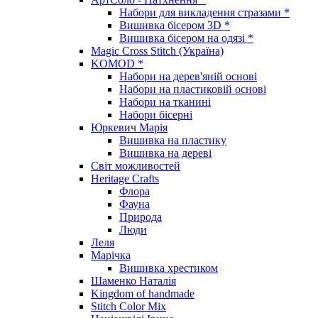
Набори для викладення стразами *
Вишивка бісером 3D *
Вишивка бісером на одязі *
Magic Cross Stitch (Україна)
KOMOD *
Набори на дерев'яній основі
Набори на пластиковій основі
Набори на тканині
Набори бісерні
Юркевич Марія
Вишивка на пластику
Вишивка на дереві
Світ можливостей
Heritage Crafts
Флора
Фауна
Природа
Люди
Леля
Марічка
Вишивка хрестиком
Шаменко Наталія
Kingdom of handmade
Stitch Color Mix