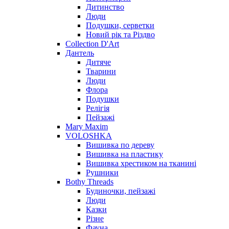
Дитинство
Люди
Подушки, серветки
Новий рік та Різдво
Collection D'Art
Дантель
Дитяче
Тварини
Люди
Флора
Подушки
Релігія
Пейзажі
Mary Maxim
VOLOSHKA
Вишивка по дереву
Вишивка на пластику
Вишивка хрестиком на тканині
Рушники
Bothy Threads
Будиночки, пейзажі
Люди
Казки
Різне
Фауна