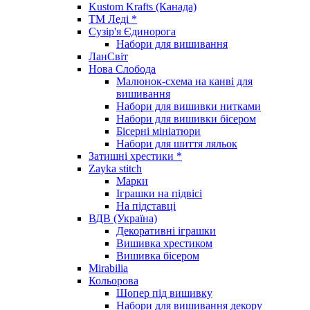
Kustom Krafts (Канада)
ТМ Леді *
Сузір'я Єдинорога
Набори для вишивання
ЛанСвіт
Нова Слобода
Малюнок-схема на канві для
вишивання
Набори для вишивки нитками
Набори для вишивки бісером
Бісерні мініатюри
Набори для шиття ляльок
Затишні хрестики *
Zayka stitch
Марки
Іграшки на підвісі
На підставці
ВДВ (Україна)
Декоративні іграшки
Вишивка хрестиком
Вишивка бісером
Mirabilia
Кольорова
Шопер під вишивку
Набори для вишивання декору