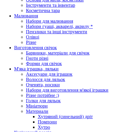
Інструменти та інвентар
Косметична тара
Малювання
Набори для малювання
Набори гуаші, акварелі, акрилу *
Пензлики та інші інструменти
Олівці
Різне
Виготовлення свічок
Барвники, матеріали для свічок
Гноти різні
Форми для свічок
М'яка іграшка, ляльки
Аксесуари для іграшок
Волосся для ляльок
Оченята, носики
Набори для виготовлення м'якої іграшки
Різне потрібне :)
Голки для ляльок
Мініатюри
Материали
Хутряний (синельний) дріт
Помпони
Хутро