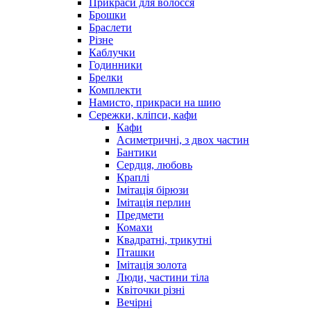
Прикраси для волосся
Брошки
Браслети
Різне
Каблучки
Годинники
Брелки
Комплекти
Намисто, прикраси на шию
Сережки, кліпси, кафи
Кафи
Асиметричні, з двох частин
Бантики
Сердця, любовь
Краплі
Імітація бірюзи
Імітація перлин
Предмети
Комахи
Квадратні, трикутні
Пташки
Імітація золота
Люди, частини тіла
Квіточки різні
Вечірні