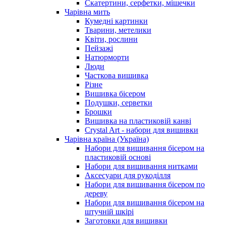
Скатертини, серфетки, мішечки
Чарiвна мить
Кумедні картинки
Тварини, метелики
Квіти, рослини
Пейзажі
Натюрморти
Люди
Часткова вишивка
Різне
Вишивка бісером
Подушки, серветки
Брошки
Вишивка на пластиковій канві
Crystal Art - набори для вишивки
Чарівна країна (Україна)
Набори для вишивання бісером на
пластиковій основі
Набори для вишивання нитками
Аксесуари для рукоділля
Набори для вишивання бісером по
дереву
Набори для вишивання бісером на
штучній шкірі
Заготовки для вишивки