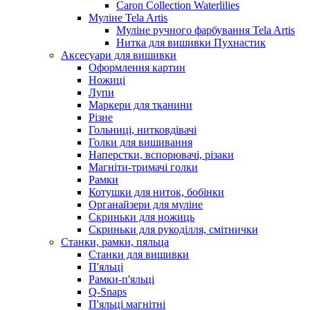
Caron Collection Waterlilies
Муліне Tela Artis
Муліне ручного фарбування Tela Artis
Нитка для вишивки Пухнастик
Аксесуари для вишивки
Оформлення картин
Ножиці
Лупи
Маркери для тканини
Різне
Гольниці, нитковдівачі
Голки для вишивання
Наперстки, вспорювачі, різаки
Магніти-тримачі голки
Рамки
Котушки для ниток, бобінки
Органайзери для муліне
Скриньки для ножиць
Скриньки для рукоділля, смітнички
Станки, рамки, пяльца
Станки для вишивки
П'яльці
Рамки-п'яльці
Q-Snaps
П'яльці магнітні