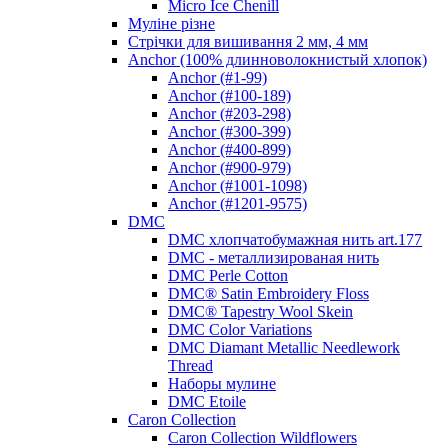
Micro Ice Chenill
Муліне різне
Стрічки для вишивання 2 мм, 4 мм
Anchor (100% длинноволокнистый хлопок)
Anchor (#1-99)
Anchor (#100-189)
Anchor (#203-298)
Anchor (#300-399)
Anchor (#400-899)
Anchor (#900-979)
Anchor (#1001-1098)
Anchor (#1201-9575)
DMC
DMC хлопчатобумажная нить art.177
DMC - металлизированая нить
DMC Perle Cotton
DMC® Satin Embroidery Floss
DMC® Tapestry Wool Skein
DMC Color Variations
DMC Diamant Metallic Needlework
Thread
Наборы мулине
DMC Etoile
Caron Collection
Caron Collection Wildflowers