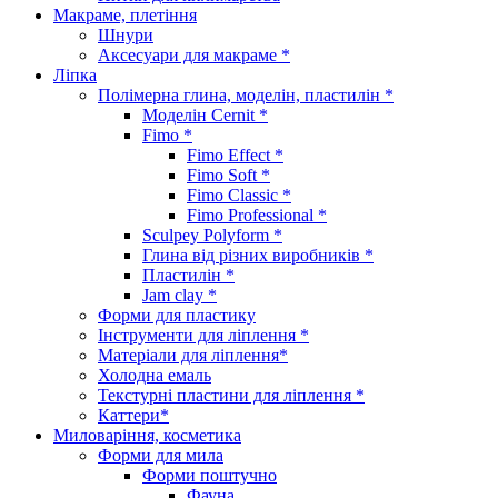
Макраме, плетіння
Шнури
Аксесуари для макраме *
Ліпка
Полімерна глина, моделін, пластилін *
Моделін Cernit *
Fimo *
Fimo Effect *
Fimo Soft *
Fimo Classic *
Fimo Professional *
Sculpey Polyform *
Глина від різних виробників *
Пластилін *
Jam clay *
Форми для пластику
Інструменти для ліплення *
Матеріали для ліплення*
Холодна емаль
Текстурні пластини для ліплення *
Каттери*
Миловаріння, косметика
Форми для мила
Форми поштучно
Фауна