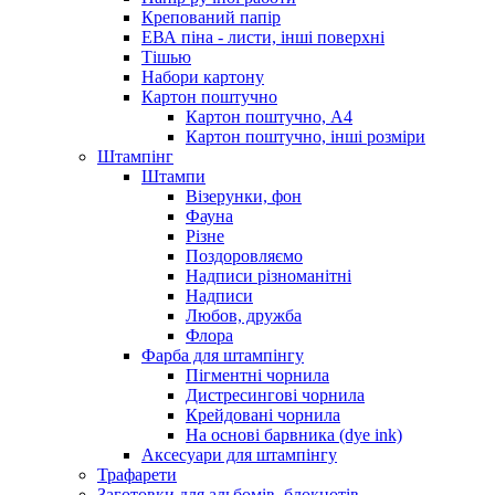
Крепований папір
ЕВА піна - листи, інші поверхні
Тішью
Набори картону
Картон поштучно
Картон поштучно, А4
Картон поштучно, інші розміри
Штампінг
Штампи
Візерунки, фон
Фауна
Різне
Поздоровляємо
Надписи різноманітні
Надписи
Любов, дружба
Флора
Фарба для штампінгу
Пігментні чорнила
Дистресингові чорнила
Крейдовані чорнила
На основі барвника (dye ink)
Аксесуари для штампінгу
Трафарети
Заготовки для альбомів, блокнотів