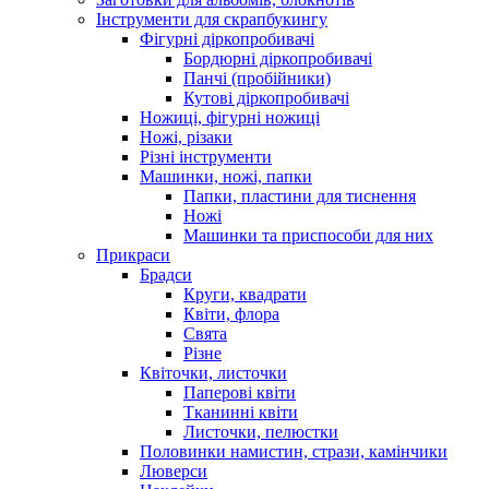
Інструменти для скрапбукингу
Фігурні діркопробивачі
Бордюрні діркопробивачі
Панчі (пробійники)
Кутові діркопробивачі
Ножиці, фігурні ножиці
Ножі, різаки
Різні інструменти
Машинки, ножі, папки
Папки, пластини для тиснення
Ножі
Машинки та приспособи для них
Прикраси
Брадси
Круги, квадрати
Квіти, флора
Свята
Різне
Квіточки, листочки
Паперові квіти
Тканинні квіти
Листочки, пелюстки
Половинки намистин, стрази, камінчики
Люверси