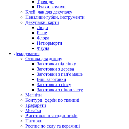
Троянди
Птахи, комахи
Клей, лак для декупажу
Пензлики-губки, інструменти
Декупажні карти
Люди
Різне
Флора
Натюрморти
Фауна
Декорування
Основа для декору
Заготовки під ліпку
Заготовки з дерева
Заготовки з пап'є маше
Інші заготовки
Заготовки з гіпсу
Заготовки з пінопласту
Магніти
Контури, фарби по тканині
Трафарети
Мозаїка
Виготовлення годинників
Натирки
Роспис по склу та керамиці