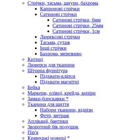
Стрічки, тасьма, шнури, бахрома
Капронові стрічки
Сатинові стрічки
Сатинові стрічки, 6мм
Сатинові стрічки, 25мм
Сатинові стрічки, 1см
Люрексові стрічки
Тасьма, сутаж
Інші стрічки
Бахрома, мереживо
Китиці
Люверси для тканини
Шторна фурнітура
Підхвати-кліпси
Підхвати магнітні
Бейка
Маркери, олівці, крейда, копіри
Замки-блискавки *
Тканина для шиття
Набори тканини, відрізи
Фетр, метраж
Аплікації, бантики
Зворотний бік подушок
Пір'я
Кравецькі ножиці *