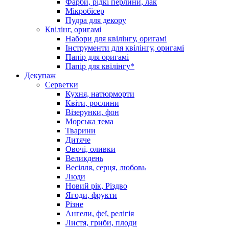
Фарби, рідкі перлини, лак
Мікробісер
Пудра для декору
Квілінг, оригамі
Набори для квілінгу, оригамі
Інструменти для квілінгу, оригамі
Папір для оригамі
Папір для квілінгу*
Декупаж
Серветки
Кухня, натюрморти
Квіти, рослини
Візерунки, фон
Морська тема
Тварини
Дитяче
Овочі, оливки
Великдень
Весілля, серця, любовь
Люди
Новий рік, Різдво
Ягоди, фрукти
Різне
Ангели, феї, релігія
Листя, гриби, плоди