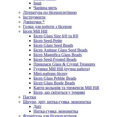
Інші
Чарівна мить
Література по бісероплетінню
Інструменти
Дзвіночки *
Голки для роботи з бісером
Бісер Mill Hill
Бісер Glass Size 6/0 та 8/0
Бісер Seed-Petite
Бісер Glass Seed Beads
Бісер Antique Glass Seed Beads
Бісер Magnifica Glass Beads
Бісер Seed-Frosted Beads
Прикраси Glass & Crystal Treasures
Гудзики Mill Hill (ручна работа)
Міні-набори бісеру
Бісер Glass Pebble Beads
Бісер Glass Bugle Beads
Карти кольорів та трежерсів Mill Hill
Бісер, що світиться у темряві
Паєтки
Шнури, дріт, нитка-гумка, мононитка
Дріт
Нитка-гумка, мононитка
Фурнітура для бісероплетіння