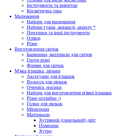
Інструменти та інвентар
Косметична тара
Малювання
Набори для малювання
Набори гуаші, акварелі, акрилу *
Пензлики та інші інструменти
Олівці
Різне
Виготовлення свічок
Барвники, матеріали для свічок
Гноти різні
Форми для свічок
М'яка іграшка, ляльки
Аксесуари для іграшок
Волосся для ляльок
Оченята, носики
Набори для виготовлення м'якої іграшки
Різне потрібне :)
Голки для ляльок
Мініатюри
Материали
Хутряний (синельний) дріт
Помпони
Хутро