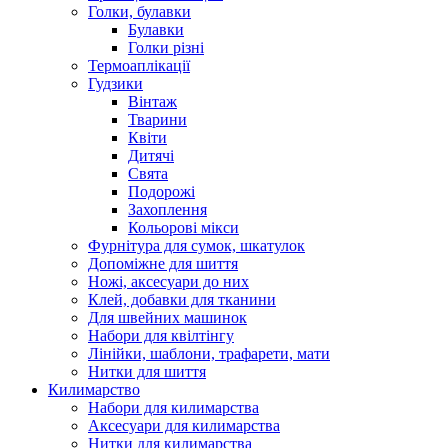
Голки, булавки
Булавки
Голки різні
Термоаплікації
Гудзики
Вінтаж
Тварини
Квіти
Дитячі
Свята
Подорожі
Захоплення
Кольорові мікси
Фурнітура для сумок, шкатулок
Допоміжне для шиття
Ножі, аксесуари до них
Клей, добавки для тканини
Для швейних машинок
Набори для квілтінгу
Лінійки, шаблони, трафарети, мати
Нитки для шиття
Килимарство
Набори для килимарства
Аксесуари для килимарства
Нитки для килимарства