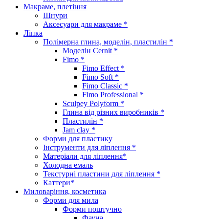
Макраме, плетіння
Шнури
Аксесуари для макраме *
Ліпка
Полімерна глина, моделін, пластилін *
Моделін Cernit *
Fimo *
Fimo Effect *
Fimo Soft *
Fimo Classic *
Fimo Professional *
Sculpey Polyform *
Глина від різних виробників *
Пластилін *
Jam clay *
Форми для пластику
Інструменти для ліплення *
Матеріали для ліплення*
Холодна емаль
Текстурні пластини для ліплення *
Каттери*
Миловаріння, косметика
Форми для мила
Форми поштучно
Фауна