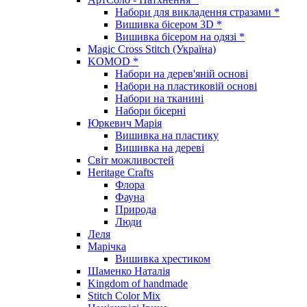
Набори для викладення стразами *
Вишивка бісером 3D *
Вишивка бісером на одязі *
Magic Cross Stitch (Україна)
KOMOD *
Набори на дерев'яній основі
Набори на пластиковій основі
Набори на тканині
Набори бісерні
Юркевич Марія
Вишивка на пластику
Вишивка на дереві
Світ можливостей
Heritage Crafts
Флора
Фауна
Природа
Люди
Леля
Марічка
Вишивка хрестиком
Шаменко Наталія
Kingdom of handmade
Stitch Color Mix