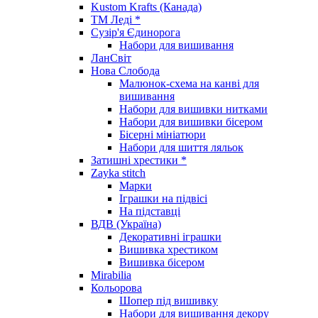
Kustom Krafts (Канада)
ТМ Леді *
Сузір'я Єдинорога
Набори для вишивання
ЛанСвіт
Нова Слобода
Малюнок-схема на канві для
вишивання
Набори для вишивки нитками
Набори для вишивки бісером
Бісерні мініатюри
Набори для шиття ляльок
Затишні хрестики *
Zayka stitch
Марки
Іграшки на підвісі
На підставці
ВДВ (Україна)
Декоративні іграшки
Вишивка хрестиком
Вишивка бісером
Mirabilia
Кольорова
Шопер під вишивку
Набори для вишивання декору