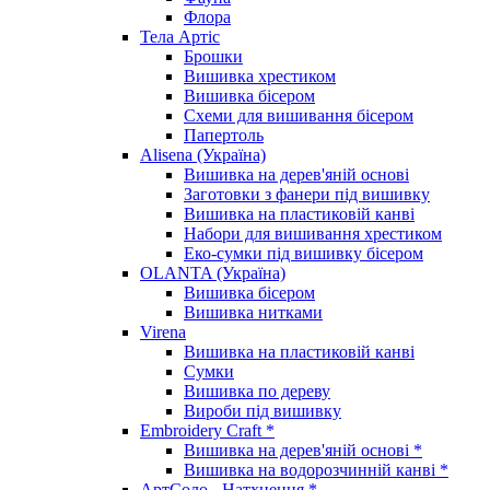
Флора
Тела Артіс
Брошки
Вишивка хрестиком
Вишивка бісером
Схеми для вишивання бісером
Папертоль
Alisena (Україна)
Вишивка на дерев'яній основі
Заготовки з фанери під вишивку
Вишивка на пластиковій канві
Набори для вишивання хрестиком
Еко-сумки під вишивку бісером
OLANTA (Україна)
Вишивка бісером
Вишивка нитками
Virena
Вишивка на пластиковій канві
Сумки
Вишивка по дереву
Вироби під вишивку
Embroidery Craft *
Вишивка на дерев'яній основі *
Вишивка на водорозчинній канві *
АртСоло - Натхнення *