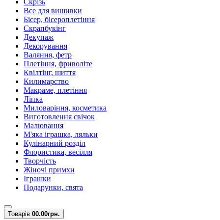
Скрізь
Все для вишивки
Бісер, бісероплетіння
Скрапбукінг
Декупаж
Декорування
Валяння, фетр
Плетіння, фриволіте
Квілтінг, шиття
Килимарство
Макраме, плетіння
Ліпка
Миловаріння, косметика
Виготовлення свічок
Малювання
М'яка іграшка, ляльки
Кулінарний розділ
Флористика, весілля
Творчість
Жіночі примхи
Іграшки
Подарунки, свята
Товарів
0
0.00грн.