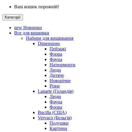
Ваш кошик порожній!
Категорії
new
Новинки
Все для вишивки
Набори для вишивання
Dimensions
Пейзажі
Флора
Фауна
Натюрморти
Люди
Дитяче
Новорічне
Різне
Lanarte (Голандія)
Люди
Фауна
Флора
Bucilla (США)
Vervaco (Бельгія)
Подушки
Картини