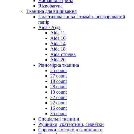
Наніашвілі Ірина
Riznobarvna
Тканина для вишивання
Пластикова канва, страмін, перфорований
папір
Aida / Аіда
Aida 11
Aida 16
Aida 14
Aida 18
Aida-стрічка
Aida 20
Рівномірна тканина
25 count
27 count
18 count
28 count
10 count
32 count
22 count
16 count
35 count
Спеціальні тканини
Рушники, скатертини, серветки
Сорочки з місцем для вишивки