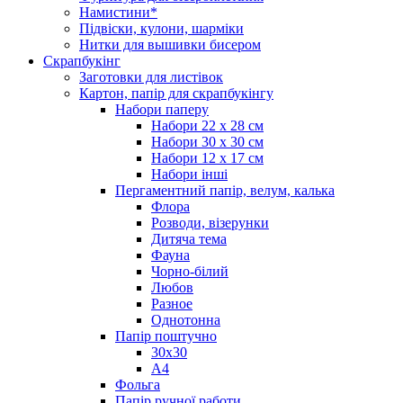
Намистини*
Підвіски, кулони, шарміки
Нитки для вышивки бисером
Скрапбукінг
Заготовки для листівок
Картон, папір для скрапбукінгу
Набори паперу
Набори 22 х 28 см
Набори 30 х 30 см
Набори 12 х 17 см
Набори інші
Пергаментний папір, велум, калька
Флора
Розводи, візерунки
Дитяча тема
Фауна
Чорно-білий
Любов
Разное
Однотонна
Папір поштучно
30х30
А4
Фольга
Папір ручної работи