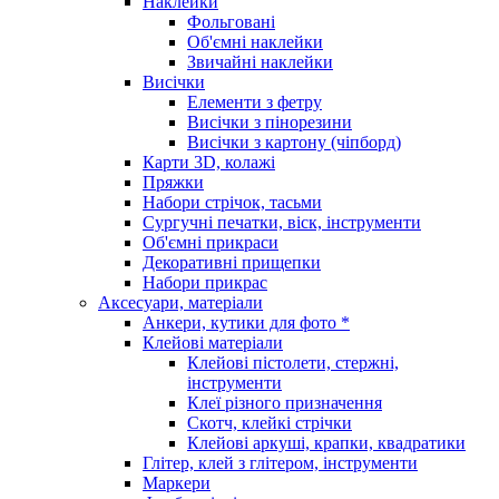
Наклейки
Фольговані
Об'ємні наклейки
Звичайні наклейки
Висічки
Елементи з фетру
Висічки з пінорезини
Висічки з картону (чіпборд)
Карти 3D, колажі
Пряжки
Набори стрічок, тасьми
Сургучні печатки, віск, інструменти
Об'ємні прикраси
Декоративні прищепки
Набори прикрас
Аксесуари, матеріали
Анкери, кутики для фото *
Клейові матеріали
Клейові пістолети, стержні,
інструменти
Клеї різного призначення
Скотч, клейкі стрічки
Клейові аркуші, крапки, квадратики
Глітер, клей з глітером, інструменти
Маркери