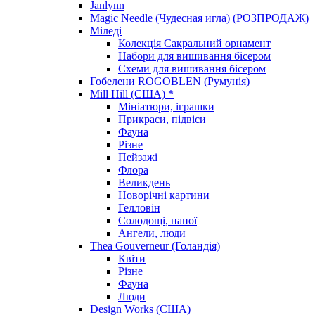
Janlynn
Magic Needle (Чудесная игла) (РОЗПРОДАЖ)
Міледі
Колекція Сакральний орнамент
Набори для вишивання бісером
Схеми для вишивання бісером
Гобелени ROGOBLEN (Румунія)
Mill Hill (США) *
Мініатюри, іграшки
Прикраси, підвіси
Фауна
Різне
Пейзажі
Флора
Великдень
Новорічні картини
Гелловін
Солодощі, напої
Ангели, люди
Thea Gouverneur (Голандія)
Квіти
Різне
Фауна
Люди
Design Works (США)