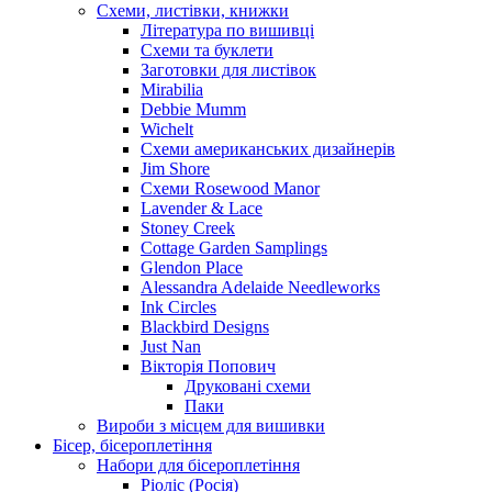
Схеми, листівки, книжки
Література по вишивці
Схеми та буклети
Заготовки для листівок
Mirabilia
Debbie Mumm
Wichelt
Схеми американських дизайнерів
Jim Shore
Cхеми Rosewood Manor
Lavender & Lace
Stoney Creek
Cottage Garden Samplings
Glendon Place
Alessandra Adelaide Needleworks
Ink Circles
Blackbird Designs
Just Nan
Вікторія Попович
Друковані схеми
Паки
Вироби з місцем для вишивки
Бісер, бісероплетіння
Набори для бісероплетіння
Ріоліс (Росія)