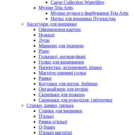
Caron Collection Waterlilies
Муліне Tela Artis
Муліне ручного фарбування Tela Artis
Нитка для вишивки Пухнастик
Аксесуари для вишивки
Оформлення картин
Ножиці
Лупи
Маркери для тканини
Різне
Гольниці, нитковдівачі
Голки для вишивання
Наперстки, вспорювачі, різаки
Магніти-тримачі голки
Рамки
Котушки для ниток, бобінки
Органайзери для муліне
Скриньки для ножиць
Скриньки для рукоділля, смітнички
Станки, рамки, пяльца
Станки для вишивки
П'яльці
Рамки-п'яльці
Q-Snaps
П'яльці магнітні