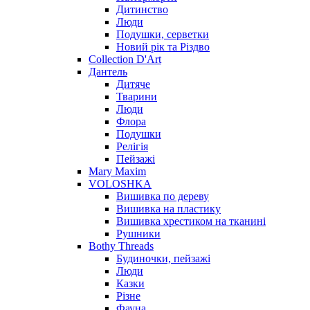
Дитинство
Люди
Подушки, серветки
Новий рік та Різдво
Collection D'Art
Дантель
Дитяче
Тварини
Люди
Флора
Подушки
Релігія
Пейзажі
Mary Maxim
VOLOSHKA
Вишивка по дереву
Вишивка на пластику
Вишивка хрестиком на тканині
Рушники
Bothy Threads
Будиночки, пейзажі
Люди
Казки
Різне
Фауна