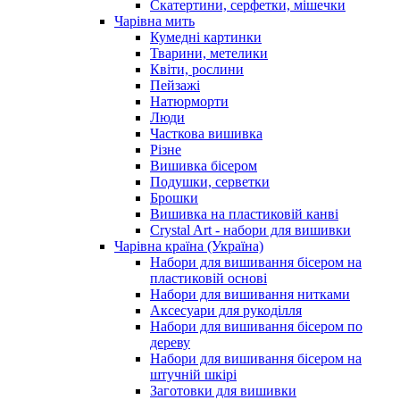
Скатертини, серфетки, мішечки
Чарiвна мить
Кумедні картинки
Тварини, метелики
Квіти, рослини
Пейзажі
Натюрморти
Люди
Часткова вишивка
Різне
Вишивка бісером
Подушки, серветки
Брошки
Вишивка на пластиковій канві
Crystal Art - набори для вишивки
Чарівна країна (Україна)
Набори для вишивання бісером на
пластиковій основі
Набори для вишивання нитками
Аксесуари для рукоділля
Набори для вишивання бісером по
дереву
Набори для вишивання бісером на
штучній шкірі
Заготовки для вишивки