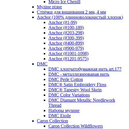
Micro Ice Chenill
Муліне різне
Стрічки для вишивання 2 мм, 4 мм
Anchor (100% длинноволокнистый хлопок)
Anchor (#1-99)
Anchor (#100-189)
Anchor (#203-298)
Anchor (#300-399)
Anchor (#400-899)
Anchor (#900-979)
Anchor (#1001-1098)
Anchor (#1201-9575)
DMC
DMC хлопчатобумажная нить art.177
DMC - металлизированая нить
DMC Perle Cotton
DMC® Satin Embroidery Floss
DMC® Tapestry Wool Skein
DMC Color Variations
DMC Diamant Metallic Needlework
Thread
Наборы мулине
DMC Etoile
Caron Collection
Caron Collection Wildflowers