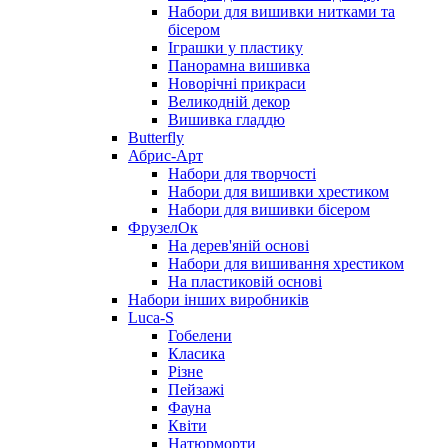
Набори для вишивки нитками та
бісером
Іграшки у пластику
Панорамна вишивка
Новорічні прикраси
Великодній декор
Вишивка гладдю
Butterfly
Абрис-Арт
Набори для творчості
Набори для вишивки хрестиком
Набори для вишивки бісером
ФрузелОк
На дерев'яній основі
Набори для вишивання хрестиком
На пластиковій основі
Набори інших виробників
Luca-S
Гобелени
Класика
Різне
Пейзажі
Фауна
Квіти
Натюрморти