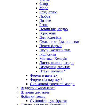
Флора
Море
Схід, етнос
Любов
Дитяче
Різне
Новий рік, Різдво
Гороскопи
Для чоловіків
Смаколики, їда, напитки
Прості форми
Люди, частини тіла
Інші свята
Містика, Хелоуїн
Листя, шишки, ягоди
Візерунки, завитки
Птахи, комахи *
Форми в палетах
Форми під нарізку *
Силіконові форми та молди
Віддушки косметичні
Штампи для мила
Добавки, декор
Сухоцвіти, сухофрукти
Основа для мила, косметики