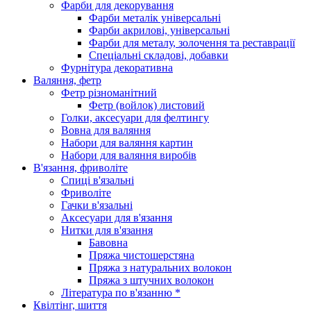
Фарби для декорування
Фарби металік універсальні
Фарби акрилові, універсальні
Фарби для металу, золочення та реставрації
Спеціальні складові, добавки
Фурнітура декоративна
Валяння, фетр
Фетр різноманітний
Фетр (войлок) листовий
Голки, аксесуари для фелтингу
Вовна для валяння
Набори для валяння картин
Набори для валяння виробів
В'язання, фриволіте
Спиці в'язальні
Фриволіте
Гачки в'язальні
Аксесуари для в'язання
Нитки для в'язання
Бавовна
Пряжа чистошерстяна
Пряжа з натуральних волокон
Пряжа з штучних волокон
Література по в'язанню *
Квілтінг, шиття