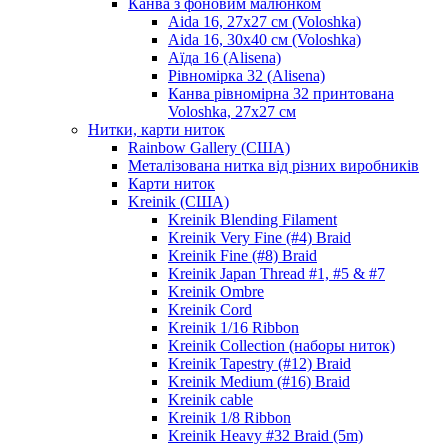
Канва з фоновим малюнком
Aida 16, 27х27 см (Voloshka)
Aida 16, 30х40 см (Voloshka)
Аїда 16 (Alisena)
Рівномірка 32 (Alisena)
Канва рівномірна 32 принтована
Voloshka, 27х27 см
Нитки, карти ниток
Rainbow Gallery (США)
Металізована нитка від різних виробників
Карти ниток
Kreinik (США)
Kreinik Blending Filament
Kreinik Very Fine (#4) Braid
Kreinik Fine (#8) Braid
Kreinik Japan Thread #1, #5 & #7
Kreinik Ombre
Kreinik Cord
Kreinik 1/16 Ribbon
Kreinik Collection (наборы ниток)
Kreinik Tapestry (#12) Braid
Kreinik Medium (#16) Braid
Kreinik cable
Kreinik 1/8 Ribbon
Kreinik Heavy #32 Braid (5m)