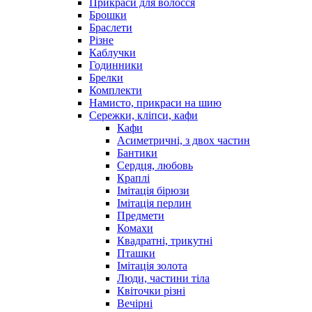
Прикраси для волосся
Брошки
Браслети
Різне
Каблучки
Годинники
Брелки
Комплекти
Намисто, прикраси на шию
Сережки, кліпси, кафи
Кафи
Асиметричні, з двох частин
Бантики
Сердця, любовь
Краплі
Імітація бірюзи
Імітація перлин
Предмети
Комахи
Квадратні, трикутні
Пташки
Імітація золота
Люди, частини тіла
Квіточки різні
Вечірні