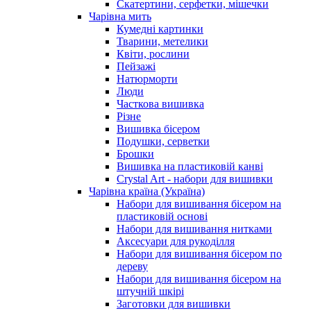
Скатертини, серфетки, мішечки
Чарiвна мить
Кумедні картинки
Тварини, метелики
Квіти, рослини
Пейзажі
Натюрморти
Люди
Часткова вишивка
Різне
Вишивка бісером
Подушки, серветки
Брошки
Вишивка на пластиковій канві
Crystal Art - набори для вишивки
Чарівна країна (Україна)
Набори для вишивання бісером на
пластиковій основі
Набори для вишивання нитками
Аксесуари для рукоділля
Набори для вишивання бісером по
дереву
Набори для вишивання бісером на
штучній шкірі
Заготовки для вишивки