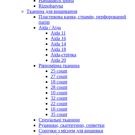
Наніашвілі Ірина
Riznobarvna
Тканина для вишивання
Пластикова канва, страмін, перфорований
папір
Aida / Аіда
Aida 11
Aida 16
Aida 14
Aida 18
Aida-стрічка
Aida 20
Рівномірна тканина
25 count
27 count
18 count
28 count
10 count
32 count
22 count
16 count
35 count
Спеціальні тканини
Рушники, скатертини, серветки
Сорочки з місцем для вишивки