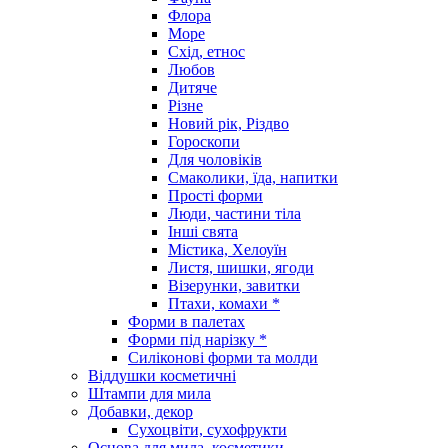
Флора
Море
Схід, етнос
Любов
Дитяче
Різне
Новий рік, Різдво
Гороскопи
Для чоловіків
Смаколики, їда, напитки
Прості форми
Люди, частини тіла
Інші свята
Містика, Хелоуїн
Листя, шишки, ягоди
Візерунки, завитки
Птахи, комахи *
Форми в палетах
Форми під нарізку *
Силіконові форми та молди
Віддушки косметичні
Штампи для мила
Добавки, декор
Сухоцвіти, сухофрукти
Основа для мила, косметики