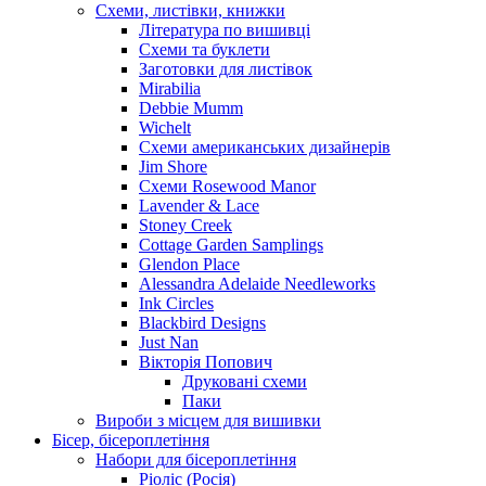
Схеми, листівки, книжки
Література по вишивці
Схеми та буклети
Заготовки для листівок
Mirabilia
Debbie Mumm
Wichelt
Схеми американських дизайнерів
Jim Shore
Cхеми Rosewood Manor
Lavender & Lace
Stoney Creek
Cottage Garden Samplings
Glendon Place
Alessandra Adelaide Needleworks
Ink Circles
Blackbird Designs
Just Nan
Вікторія Попович
Друковані схеми
Паки
Вироби з місцем для вишивки
Бісер, бісероплетіння
Набори для бісероплетіння
Ріоліс (Росія)