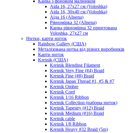
Канва з фоновим малюнком
Aida 16, 27х27 см (Voloshka)
Aida 16, 30х40 см (Voloshka)
Аїда 16 (Alisena)
Рівномірка 32 (Alisena)
Канва рівномірна 32 принтована
Voloshka, 27х27 см
Нитки, карти ниток
Rainbow Gallery (США)
Металізована нитка від різних виробників
Карти ниток
Kreinik (США)
Kreinik Blending Filament
Kreinik Very Fine (#4) Braid
Kreinik Fine (#8) Braid
Kreinik Japan Thread #1, #5 & #7
Kreinik Ombre
Kreinik Cord
Kreinik 1/16 Ribbon
Kreinik Collection (наборы ниток)
Kreinik Tapestry (#12) Braid
Kreinik Medium (#16) Braid
Kreinik cable
Kreinik 1/8 Ribbon
Kreinik Heavy #32 Braid (5m)