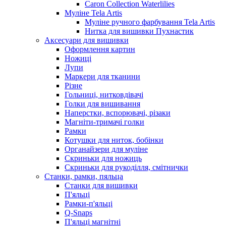
Caron Collection Waterlilies
Муліне Tela Artis
Муліне ручного фарбування Tela Artis
Нитка для вишивки Пухнастик
Аксесуари для вишивки
Оформлення картин
Ножиці
Лупи
Маркери для тканини
Різне
Гольниці, нитковдівачі
Голки для вишивання
Наперстки, вспорювачі, різаки
Магніти-тримачі голки
Рамки
Котушки для ниток, бобінки
Органайзери для муліне
Скриньки для ножиць
Скриньки для рукоділля, смітнички
Станки, рамки, пяльца
Станки для вишивки
П'яльці
Рамки-п'яльці
Q-Snaps
П'яльці магнітні