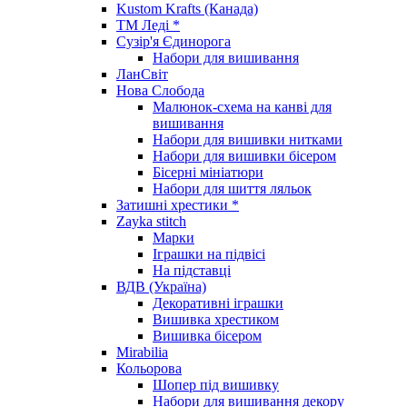
Kustom Krafts (Канада)
ТМ Леді *
Сузір'я Єдинорога
Набори для вишивання
ЛанСвіт
Нова Слобода
Малюнок-схема на канві для
вишивання
Набори для вишивки нитками
Набори для вишивки бісером
Бісерні мініатюри
Набори для шиття ляльок
Затишні хрестики *
Zayka stitch
Марки
Іграшки на підвісі
На підставці
ВДВ (Україна)
Декоративні іграшки
Вишивка хрестиком
Вишивка бісером
Mirabilia
Кольорова
Шопер під вишивку
Набори для вишивання декору