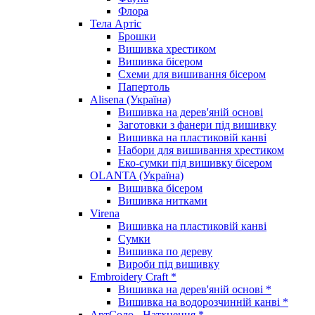
Флора
Тела Артіс
Брошки
Вишивка хрестиком
Вишивка бісером
Схеми для вишивання бісером
Папертоль
Alisena (Україна)
Вишивка на дерев'яній основі
Заготовки з фанери під вишивку
Вишивка на пластиковій канві
Набори для вишивання хрестиком
Еко-сумки під вишивку бісером
OLANTA (Україна)
Вишивка бісером
Вишивка нитками
Virena
Вишивка на пластиковій канві
Сумки
Вишивка по дереву
Вироби під вишивку
Embroidery Craft *
Вишивка на дерев'яній основі *
Вишивка на водорозчинній канві *
АртСоло - Натхнення *