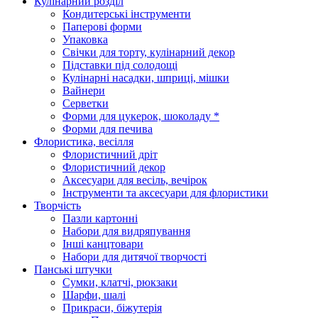
Кулінарний розділ
Кондитерські інструменти
Паперові форми
Упаковка
Свічки для торту, кулінарний декор
Підставки під солодощі
Кулінарні насадки, шприці, мішки
Вайнери
Серветки
Форми для цукерок, шоколаду *
Форми для печива
Флористика, весілля
Флористичний дріт
Флористичний декор
Аксесуари для весіль, вечірок
Інструменти та аксесуари для флористики
Творчість
Пазли картонні
Набори для видряпування
Інші канцтовари
Набори для дитячої творчості
Панські штучки
Сумки, клатчі, рюкзаки
Шарфи, шалі
Прикраси, біжутерія