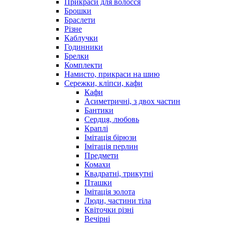
Прикраси для волосся
Брошки
Браслети
Різне
Каблучки
Годинники
Брелки
Комплекти
Намисто, прикраси на шию
Сережки, кліпси, кафи
Кафи
Асиметричні, з двох частин
Бантики
Сердця, любовь
Краплі
Імітація бірюзи
Імітація перлин
Предмети
Комахи
Квадратні, трикутні
Пташки
Імітація золота
Люди, частини тіла
Квіточки різні
Вечірні