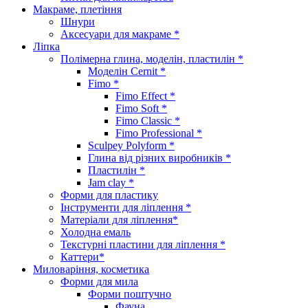
Макраме, плетіння
Шнури
Аксесуари для макраме *
Ліпка
Полімерна глина, моделін, пластилін *
Моделін Cernit *
Fimo *
Fimo Effect *
Fimo Soft *
Fimo Classic *
Fimo Professional *
Sculpey Polyform *
Глина від різних виробників *
Пластилін *
Jam clay *
Форми для пластику
Інструменти для ліплення *
Матеріали для ліплення*
Холодна емаль
Текстурні пластини для ліплення *
Каттери*
Миловаріння, косметика
Форми для мила
Форми поштучно
Фауна