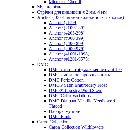
Micro Ice Chenill
Муліне різне
Стрічки для вишивання 2 мм, 4 мм
Anchor (100% длинноволокнистый хлопок)
Anchor (#1-99)
Anchor (#100-189)
Anchor (#203-298)
Anchor (#300-399)
Anchor (#400-899)
Anchor (#900-979)
Anchor (#1001-1098)
Anchor (#1201-9575)
DMC
DMC хлопчатобумажная нить art.177
DMC - металлизированая нить
DMC Perle Cotton
DMC® Satin Embroidery Floss
DMC® Tapestry Wool Skein
DMC Color Variations
DMC Diamant Metallic Needlework
Thread
Наборы мулине
DMC Etoile
Caron Collection
Caron Collection Wildflowers