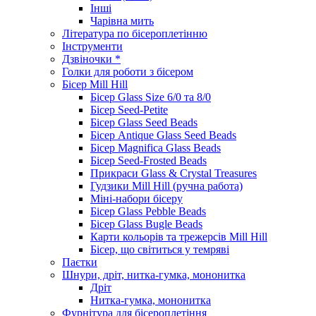
Інші
Чарівна мить
Література по бісероплетінню
Інструменти
Дзвіночки *
Голки для роботи з бісером
Бісер Mill Hill
Бісер Glass Size 6/0 та 8/0
Бісер Seed-Petite
Бісер Glass Seed Beads
Бісер Antique Glass Seed Beads
Бісер Magnifica Glass Beads
Бісер Seed-Frosted Beads
Прикраси Glass & Crystal Treasures
Гудзики Mill Hill (ручна работа)
Міні-набори бісеру
Бісер Glass Pebble Beads
Бісер Glass Bugle Beads
Карти кольорів та трежерсів Mill Hill
Бісер, що світиться у темряві
Паєтки
Шнури, дріт, нитка-гумка, мононитка
Дріт
Нитка-гумка, мононитка
Фурнітура для бісероплетіння