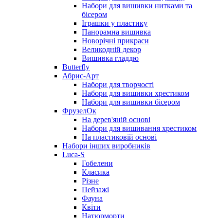
Набори для вишивки нитками та
бісером
Іграшки у пластику
Панорамна вишивка
Новорічні прикраси
Великодній декор
Вишивка гладдю
Butterfly
Абрис-Арт
Набори для творчості
Набори для вишивки хрестиком
Набори для вишивки бісером
ФрузелОк
На дерев'яній основі
Набори для вишивання хрестиком
На пластиковій основі
Набори інших виробників
Luca-S
Гобелени
Класика
Різне
Пейзажі
Фауна
Квіти
Натюрморти