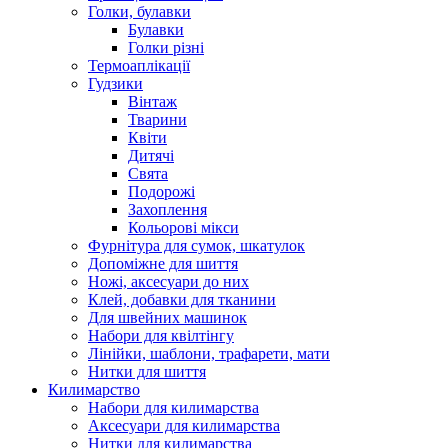
Голки, булавки
Булавки
Голки різні
Термоаплікації
Гудзики
Вінтаж
Тварини
Квіти
Дитячі
Свята
Подорожі
Захоплення
Кольорові мікси
Фурнітура для сумок, шкатулок
Допоміжне для шиття
Ножі, аксесуари до них
Клей, добавки для тканини
Для швейних машинок
Набори для квілтінгу
Лінійки, шаблони, трафарети, мати
Нитки для шиття
Килимарство
Набори для килимарства
Аксесуари для килимарства
Нитки для килимарства