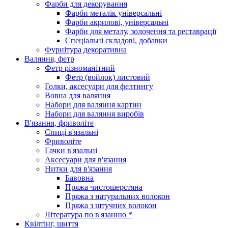
Фарби для декорування
Фарби металік універсальні
Фарби акрилові, універсальні
Фарби для металу, золочення та реставрації
Спеціальні складові, добавки
Фурнітура декоративна
Валяння, фетр
Фетр різноманітний
Фетр (войлок) листовий
Голки, аксесуари для фелтингу
Вовна для валяння
Набори для валяння картин
Набори для валяння виробів
В'язання, фриволіте
Спиці в'язальні
Фриволіте
Гачки в'язальні
Аксесуари для в'язання
Нитки для в'язання
Бавовна
Пряжа чистошерстяна
Пряжа з натуральних волокон
Пряжа з штучних волокон
Література по в'язанню *
Квілтінг, шиття