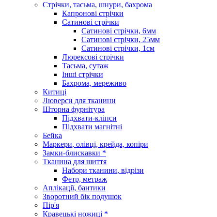
Стрічки, тасьма, шнури, бахрома
Капронові стрічки
Сатинові стрічки
Сатинові стрічки, 6мм
Сатинові стрічки, 25мм
Сатинові стрічки, 1см
Люрексові стрічки
Тасьма, сутаж
Інші стрічки
Бахрома, мереживо
Китиці
Люверси для тканини
Шторна фурнітура
Підхвати-кліпси
Підхвати магнітні
Бейка
Маркери, олівці, крейда, копіри
Замки-блискавки *
Тканина для шиття
Набори тканини, відрізи
Фетр, метраж
Аплікації, бантики
Зворотний бік подушок
Пір'я
Кравецькі ножиці *