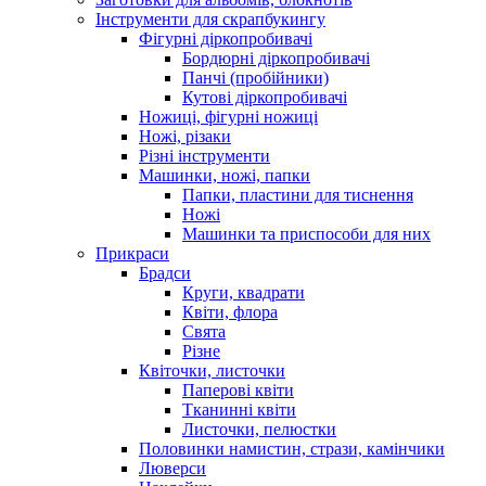
Інструменти для скрапбукингу
Фігурні діркопробивачі
Бордюрні діркопробивачі
Панчі (пробійники)
Кутові діркопробивачі
Ножиці, фігурні ножиці
Ножі, різаки
Різні інструменти
Машинки, ножі, папки
Папки, пластини для тиснення
Ножі
Машинки та приспособи для них
Прикраси
Брадси
Круги, квадрати
Квіти, флора
Свята
Різне
Квіточки, листочки
Паперові квіти
Тканинні квіти
Листочки, пелюстки
Половинки намистин, стрази, камінчики
Люверси