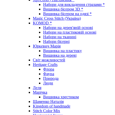
Набори для викладення стразами *
Вишивка бісером 3D *
Вишивка бісером на одязі *
Magic Cross Stitch (Україна)
KOMOD *
Набори на дерев'яній основі
Набори на пластиковій основі
Набори на тканині
Набори бісерні
Юркевич Марія
Вишивка на пластику
Вишивка на дереві
Світ можливостей
Heritage Crafts
Флора
Фауна
Природа
Люди
Леля
Марічка
Вишивка хрестиком
Шаменко Наталія
Kingdom of handmade
Stitch Color Mix