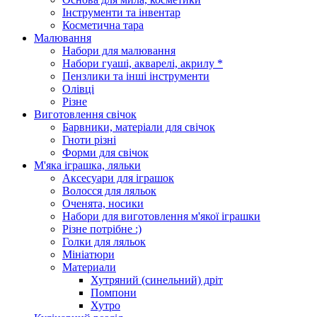
Інструменти та інвентар
Косметична тара
Малювання
Набори для малювання
Набори гуаші, акварелі, акрилу *
Пензлики та інші інструменти
Олівці
Різне
Виготовлення свічок
Барвники, матеріали для свічок
Гноти різні
Форми для свічок
М'яка іграшка, ляльки
Аксесуари для іграшок
Волосся для ляльок
Оченята, носики
Набори для виготовлення м'якої іграшки
Різне потрібне :)
Голки для ляльок
Мініатюри
Материали
Хутряний (синельний) дріт
Помпони
Хутро