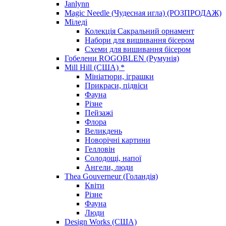
Janlynn
Magic Needle (Чудесная игла) (РОЗПРОДАЖ)
Міледі
Колекція Сакральний орнамент
Набори для вишивання бісером
Схеми для вишивання бісером
Гобелени ROGOBLEN (Румунія)
Mill Hill (США) *
Мініатюри, іграшки
Прикраси, підвіси
Фауна
Різне
Пейзажі
Флора
Великдень
Новорічні картини
Гелловін
Солодощі, напої
Ангели, люди
Thea Gouverneur (Голандія)
Квіти
Різне
Фауна
Люди
Design Works (США)