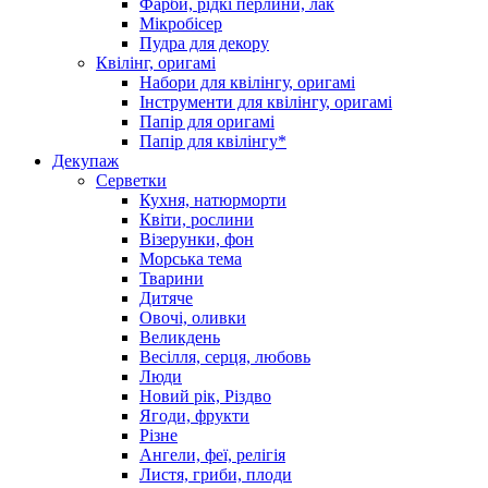
Фарби, рідкі перлини, лак
Мікробісер
Пудра для декору
Квілінг, оригамі
Набори для квілінгу, оригамі
Інструменти для квілінгу, оригамі
Папір для оригамі
Папір для квілінгу*
Декупаж
Серветки
Кухня, натюрморти
Квіти, рослини
Візерунки, фон
Морська тема
Тварини
Дитяче
Овочі, оливки
Великдень
Весілля, серця, любовь
Люди
Новий рік, Різдво
Ягоди, фрукти
Різне
Ангели, феї, релігія
Листя, гриби, плоди