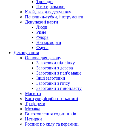
Троянди
Птахи, комахи
Клей, лак для декупажу
Пензлики-губки, інструменти
Декупажні карти
Люди
Різне
Флора
Натюрморти
Фауна
Декорування
Основа для декору
Заготовки під ліпку
Заготовки з дерева
Заготовки з пап'є маше
Інші заготовки
Заготовки з гіпсу
Заготовки з пінопласту
Магніти
Контури, фарби по тканині
Трафарети
Мозаїка
Виготовлення годинників
Натирки
Роспис по склу та керамиці