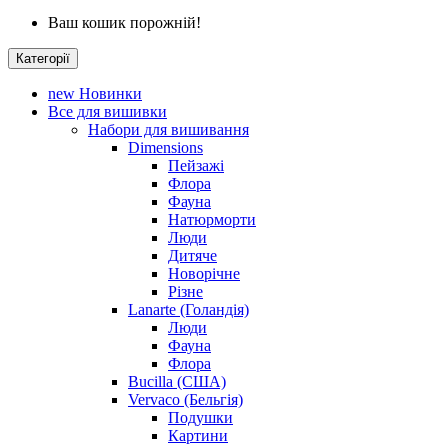
Ваш кошик порожній!
Категорії
new
Новинки
Все для вишивки
Набори для вишивання
Dimensions
Пейзажі
Флора
Фауна
Натюрморти
Люди
Дитяче
Новорічне
Різне
Lanarte (Голандія)
Люди
Фауна
Флора
Bucilla (США)
Vervaco (Бельгія)
Подушки
Картини