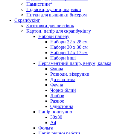
Намистини*
Підвіски, кулони, шарміки
Нитки для вышивки бисером
Скрапбукінг
Заготовки для листівок
Картон, папір для скрапбукінгу
Набори паперу
Набори 22 х 28 см
Набори 30 х 30 см
Набори 12 х 17 см
Набори інші
Пергаментний папір, велум, калька
Флора
Розводи, візерунки
Дитяча тема
Фауна
Чорно-білий
Любов
Разное
Однотонна
Папір поштучно
30х30
А4
Фольга
Папір ручної работи