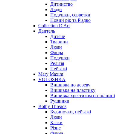
Дитинство
Люди
Подушки, серветки
Новий рік та Різдво
Collection D'Art
Дантель
Дитяче
Тварини
Люди
Флора
Подушки
Релігія
Пейзажі
Mary Maxim
VOLOSHKA
Вишивка по дереву
Вишивка на пластику
Вишивка хрестиком на тканині
Рушники
Bothy Threads
Будиночки, пейзажі
Люди
Казки
Різне
Фауна