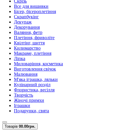
Скрізь
Все для вишивки
Бісер, бісероплетіння
Скрапбукінг
Декупаж
Декорування
Валяння, фетр
Плетіння, фриволіте
Квілтінг, шиття
Килимарство
Макраме, плетіння
Ліпка
Миловаріння, косметика
Виготовлення свічок
Малювання
М'яка іграшка, ляльки
Кулінарний розділ
Флористика, весілля
Творчість
Жіночі примхи
Іграшки
Подарунки, свята
Товарів
0
0.00грн.