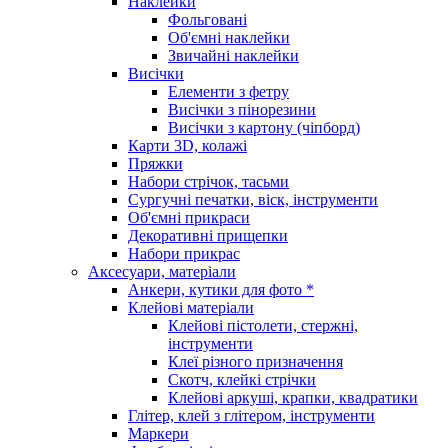
Наклейки
Фольговані
Об'ємні наклейки
Звичайні наклейки
Висічки
Елементи з фетру
Висічки з пінорезини
Висічки з картону (чіпборд)
Карти 3D, колажі
Пряжки
Набори стрічок, тасьми
Сургучні печатки, віск, інструменти
Об'ємні прикраси
Декоративні прищепки
Набори прикрас
Аксесуари, матеріали
Анкери, кутики для фото *
Клейові матеріали
Клейові пістолети, стержні,
інструменти
Клеї різного призначення
Скотч, клейкі стрічки
Клейові аркуші, крапки, квадратики
Глітер, клей з глітером, інструменти
Маркери