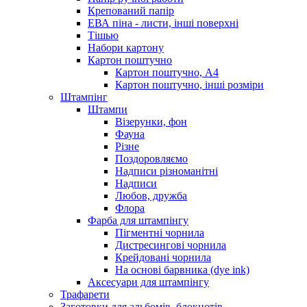
Крепований папір
ЕВА піна - листи, інші поверхні
Тішью
Набори картону
Картон поштучно
Картон поштучно, А4
Картон поштучно, інші розміри
Штампінг
Штампи
Візерунки, фон
Фауна
Різне
Поздоровляємо
Надписи різноманітні
Надписи
Любов, дружба
Флора
Фарба для штампінгу
Пігментні чорнила
Дистресингові чорнила
Крейдовані чорнила
На основі барвника (dye ink)
Аксесуари для штампінгу
Трафарети
Заготовки для альбомів, блокнотів