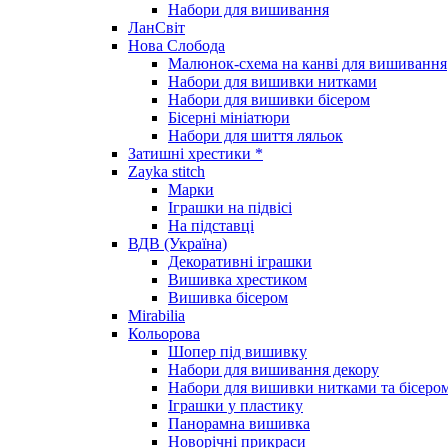
Набори для вишивання
ЛанСвіт
Нова Слобода
Малюнок-схема на канві для вишивання
Набори для вишивки нитками
Набори для вишивки бісером
Бісерні мініатюри
Набори для шиття ляльок
Затишні хрестики *
Zayka stitch
Марки
Іграшки на підвісі
На підставці
ВДВ (Україна)
Декоративні іграшки
Вишивка хрестиком
Вишивка бісером
Mirabilia
Кольорова
Шопер під вишивку
Набори для вишивання декору
Набори для вишивки нитками та бісеро
Іграшки у пластику
Панорамна вишивка
Новорічні прикраси