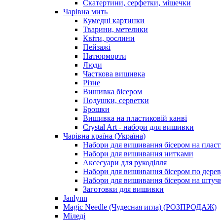
Скатертини, серфетки, мішечки
Чарiвна мить
Кумедні картинки
Тварини, метелики
Квіти, рослини
Пейзажі
Натюрморти
Люди
Часткова вишивка
Різне
Вишивка бісером
Подушки, серветки
Брошки
Вишивка на пластиковій канві
Crystal Art - набори для вишивки
Чарівна країна (Україна)
Набори для вишивання бісером на пласт
Набори для вишивання нитками
Аксесуари для рукоділля
Набори для вишивання бісером по дерев
Набори для вишивання бісером на штучн
Заготовки для вишивки
Janlynn
Magic Needle (Чудесная игла) (РОЗПРОДАЖ)
Міледі