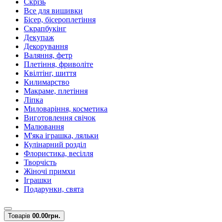
Скрізь
Все для вишивки
Бісер, бісероплетіння
Скрапбукінг
Декупаж
Декорування
Валяння, фетр
Плетіння, фриволіте
Квілтінг, шиття
Килимарство
Макраме, плетіння
Ліпка
Миловаріння, косметика
Виготовлення свічок
Малювання
М'яка іграшка, ляльки
Кулінарний розділ
Флористика, весілля
Творчість
Жіночі примхи
Іграшки
Подарунки, свята
Товарів
0
0.00грн.