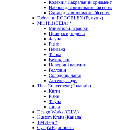
Колекція Сакральний орнамент
Набори для вишивання бісером
Схеми для вишивання бісером
Гобелени ROGOBLEN (Румунія)
Mill Hill (США) *
Мініатюри, іграшки
Прикраси, підвіси
Фауна
Різне
Пейзажі
Флора
Великдень
Новорічні картини
Гелловін
Солодощі, напої
Ангели, люди
Thea Gouverneur (Голандія)
Квіти
Різне
Фауна
Люди
Design Works (США)
Kustom Krafts (Канада)
ТМ Леді *
Сузір'я Єдинорога