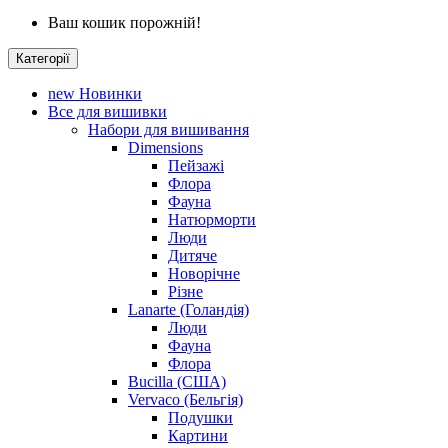
Ваш кошик порожній!
Категорії
new
Новинки
Все для вишивки
Набори для вишивання
Dimensions
Пейзажі
Флора
Фауна
Натюрморти
Люди
Дитяче
Новорічне
Різне
Lanarte (Голандія)
Люди
Фауна
Флора
Bucilla (США)
Vervaco (Бельгія)
Подушки
Картини