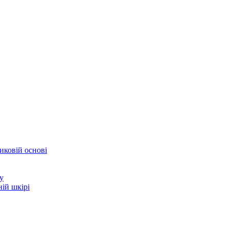
иковій основі
у
ій шкірі