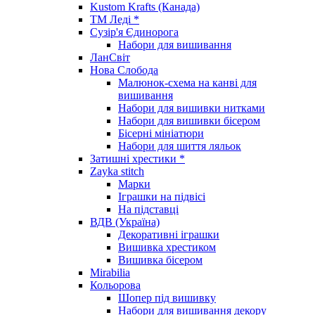
Kustom Krafts (Канада)
ТМ Леді *
Сузір'я Єдинорога
Набори для вишивання
ЛанСвіт
Нова Слобода
Малюнок-схема на канві для
вишивання
Набори для вишивки нитками
Набори для вишивки бісером
Бісерні мініатюри
Набори для шиття ляльок
Затишні хрестики *
Zayka stitch
Марки
Іграшки на підвісі
На підставці
ВДВ (Україна)
Декоративні іграшки
Вишивка хрестиком
Вишивка бісером
Mirabilia
Кольорова
Шопер під вишивку
Набори для вишивання декору