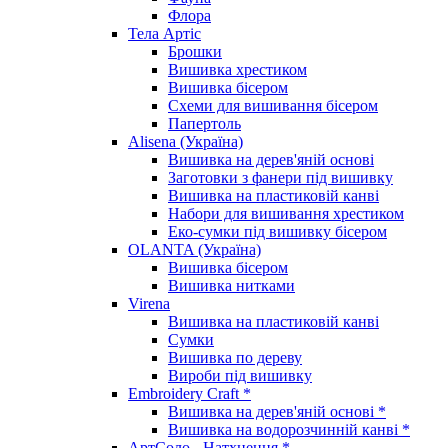
Флора
Тела Артіс
Брошки
Вишивка хрестиком
Вишивка бісером
Схеми для вишивання бісером
Папертоль
Alisena (Україна)
Вишивка на дерев'яній основі
Заготовки з фанери під вишивку
Вишивка на пластиковій канві
Набори для вишивання хрестиком
Еко-сумки під вишивку бісером
OLANTA (Україна)
Вишивка бісером
Вишивка нитками
Virena
Вишивка на пластиковій канві
Сумки
Вишивка по дереву
Вироби під вишивку
Embroidery Craft *
Вишивка на дерев'яній основі *
Вишивка на водорозчинній канві *
АртСоло - Натхнення *