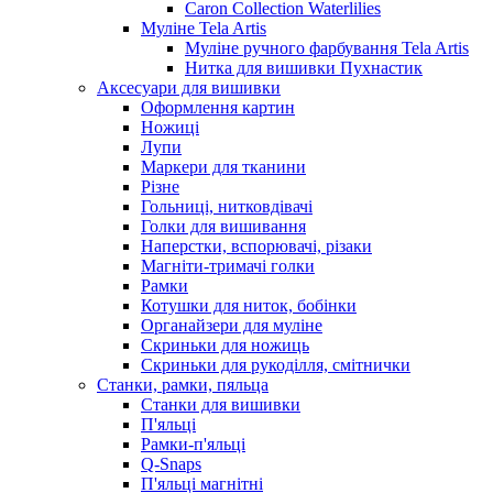
Caron Collection Waterlilies
Муліне Tela Artis
Муліне ручного фарбування Tela Artis
Нитка для вишивки Пухнастик
Аксесуари для вишивки
Оформлення картин
Ножиці
Лупи
Маркери для тканини
Різне
Гольниці, нитковдівачі
Голки для вишивання
Наперстки, вспорювачі, різаки
Магніти-тримачі голки
Рамки
Котушки для ниток, бобінки
Органайзери для муліне
Скриньки для ножиць
Скриньки для рукоділля, смітнички
Станки, рамки, пяльца
Станки для вишивки
П'яльці
Рамки-п'яльці
Q-Snaps
П'яльці магнітні