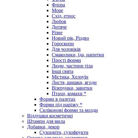
Флора
Море
Схід, етнос
Любов
Дитяче
Різне
Новий рік, Різдво
Гороскопи
Для чоловіків
Смаколики, їда, напитки
Прості форми
Люди, частини тіла
Інші свята
Містика, Хелоуїн
Листя, шишки, ягоди
Візерунки, завитки
Птахи, комахи *
Форми в палетах
Форми під нарізку *
Силіконові форми та молди
Віддушки косметичні
Штампи для мила
Добавки, декор
Сухоцвіти, сухофрукти
Основа для мила, косметики