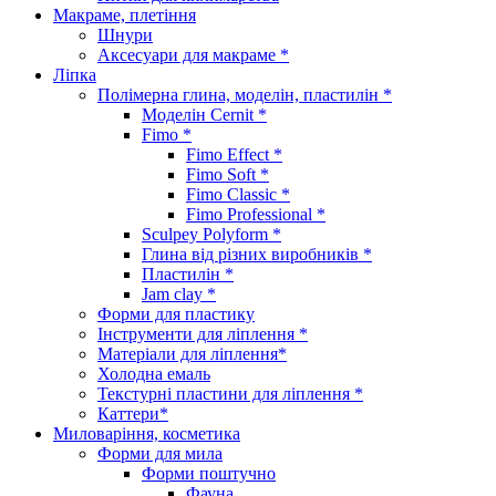
Макраме, плетіння
Шнури
Аксесуари для макраме *
Ліпка
Полімерна глина, моделін, пластилін *
Моделін Cernit *
Fimo *
Fimo Effect *
Fimo Soft *
Fimo Classic *
Fimo Professional *
Sculpey Polyform *
Глина від різних виробників *
Пластилін *
Jam clay *
Форми для пластику
Інструменти для ліплення *
Матеріали для ліплення*
Холодна емаль
Текстурні пластини для ліплення *
Каттери*
Миловаріння, косметика
Форми для мила
Форми поштучно
Фауна