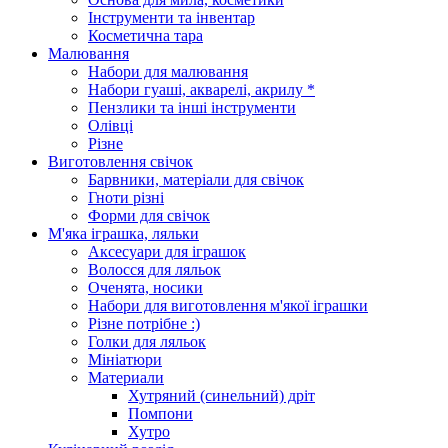
Інструменти та інвентар
Косметична тара
Малювання
Набори для малювання
Набори гуаші, акварелі, акрилу *
Пензлики та інші інструменти
Олівці
Різне
Виготовлення свічок
Барвники, матеріали для свічок
Гноти різні
Форми для свічок
М'яка іграшка, ляльки
Аксесуари для іграшок
Волосся для ляльок
Оченята, носики
Набори для виготовлення м'якої іграшки
Різне потрібне :)
Голки для ляльок
Мініатюри
Материали
Хутряний (синельний) дріт
Помпони
Хутро