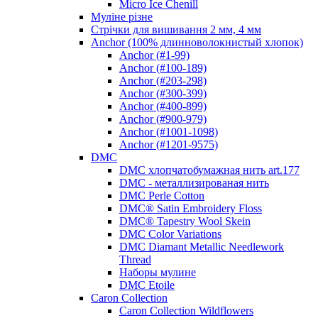
Micro Ice Chenill
Муліне різне
Стрічки для вишивання 2 мм, 4 мм
Anchor (100% длинноволокнистый хлопок)
Anchor (#1-99)
Anchor (#100-189)
Anchor (#203-298)
Anchor (#300-399)
Anchor (#400-899)
Anchor (#900-979)
Anchor (#1001-1098)
Anchor (#1201-9575)
DMC
DMC хлопчатобумажная нить art.177
DMC - металлизированая нить
DMC Perle Cotton
DMC® Satin Embroidery Floss
DMC® Tapestry Wool Skein
DMC Color Variations
DMC Diamant Metallic Needlework
Thread
Наборы мулине
DMC Etoile
Caron Collection
Caron Collection Wildflowers