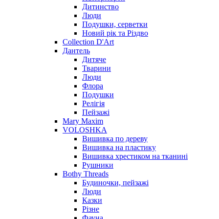
Дитинство
Люди
Подушки, серветки
Новий рік та Різдво
Collection D'Art
Дантель
Дитяче
Тварини
Люди
Флора
Подушки
Релігія
Пейзажі
Mary Maxim
VOLOSHKA
Вишивка по дереву
Вишивка на пластику
Вишивка хрестиком на тканині
Рушники
Bothy Threads
Будиночки, пейзажі
Люди
Казки
Різне
Фауна