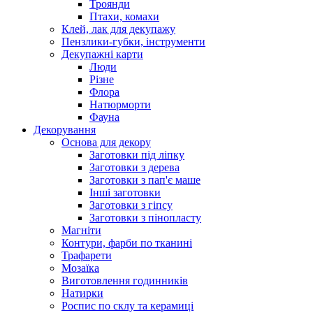
Троянди
Птахи, комахи
Клей, лак для декупажу
Пензлики-губки, інструменти
Декупажні карти
Люди
Різне
Флора
Натюрморти
Фауна
Декорування
Основа для декору
Заготовки під ліпку
Заготовки з дерева
Заготовки з пап'є маше
Інші заготовки
Заготовки з гіпсу
Заготовки з пінопласту
Магніти
Контури, фарби по тканині
Трафарети
Мозаїка
Виготовлення годинників
Натирки
Роспис по склу та керамиці