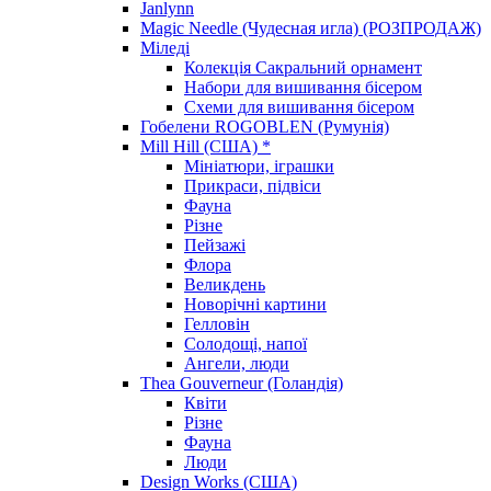
Janlynn
Magic Needle (Чудесная игла) (РОЗПРОДАЖ)
Міледі
Колекція Сакральний орнамент
Набори для вишивання бісером
Схеми для вишивання бісером
Гобелени ROGOBLEN (Румунія)
Mill Hill (США) *
Мініатюри, іграшки
Прикраси, підвіси
Фауна
Різне
Пейзажі
Флора
Великдень
Новорічні картини
Гелловін
Солодощі, напої
Ангели, люди
Thea Gouverneur (Голандія)
Квіти
Різне
Фауна
Люди
Design Works (США)