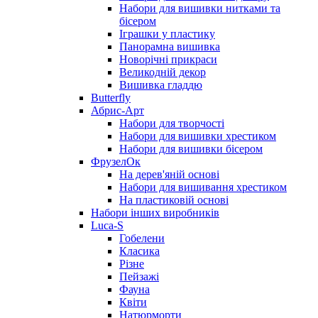
Набори для вишивки нитками та
бісером
Іграшки у пластику
Панорамна вишивка
Новорічні прикраси
Великодній декор
Вишивка гладдю
Butterfly
Абрис-Арт
Набори для творчості
Набори для вишивки хрестиком
Набори для вишивки бісером
ФрузелОк
На дерев'яній основі
Набори для вишивання хрестиком
На пластиковій основі
Набори інших виробників
Luca-S
Гобелени
Класика
Різне
Пейзажі
Фауна
Квіти
Натюрморти