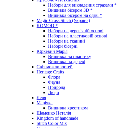
Набори для викладення стразами *
Вишивка бісером 3D *
Вишивка бісером на одязі *
Magic Cross Stitch (Україна)
KOMOD *
Набори на дерев'яній основі
Набори на пластиковій основі
Набори на тканині
Набори бісерні
Юркевич Марія
Вишивка на пластику
Вишивка на дереві
Світ можливостей
Heritage Crafts
Флора
Фауна
Природа
Люди
Леля
Марічка
Вишивка хрестиком
Шаменко Наталія
Kingdom of handmade
Stitch Color Mix