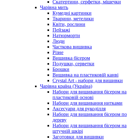
Скатертини, серфетки, мішечки
Чарiвна мить
Кумедні картинки
Тварини, метелики
Квіти, рослини
Пейзажі
Натюрморти
Люди
Часткова вишивка
Різне
Вишивка бісером
Подушки, серветки
Брошки
Вишивка на пластиковій канві
Crystal Art - набори для вишивки
Чарівна країна (Україна)
Набори для вишивання бісером на
пластиковій основі
Набори для вишивання нитками
Аксесуари для рукоділля
Набори для вишивання бісером по
дереву
Набори для вишивання бісером на
штучній шкірі
Заготовки для вишивки