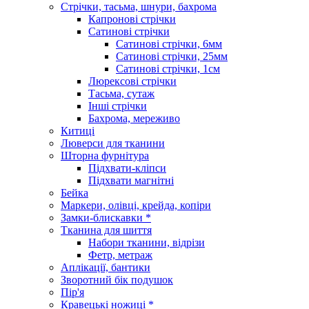
Стрічки, тасьма, шнури, бахрома
Капронові стрічки
Сатинові стрічки
Сатинові стрічки, 6мм
Сатинові стрічки, 25мм
Сатинові стрічки, 1см
Люрексові стрічки
Тасьма, сутаж
Інші стрічки
Бахрома, мереживо
Китиці
Люверси для тканини
Шторна фурнітура
Підхвати-кліпси
Підхвати магнітні
Бейка
Маркери, олівці, крейда, копіри
Замки-блискавки *
Тканина для шиття
Набори тканини, відрізи
Фетр, метраж
Аплікації, бантики
Зворотний бік подушок
Пір'я
Кравецькі ножиці *