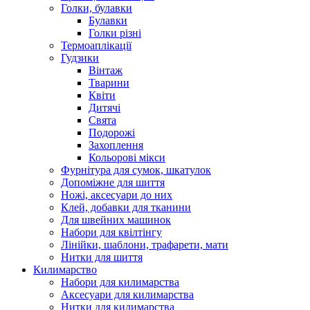
Голки, булавки
Булавки
Голки різні
Термоаплікації
Гудзики
Вінтаж
Тварини
Квіти
Дитячі
Свята
Подорожі
Захоплення
Кольорові мікси
Фурнітура для сумок, шкатулок
Допоміжне для шиття
Ножі, аксесуари до них
Клей, добавки для тканини
Для швейних машинок
Набори для квілтінгу
Лінійки, шаблони, трафарети, мати
Нитки для шиття
Килимарство
Набори для килимарства
Аксесуари для килимарства
Нитки для килимарства