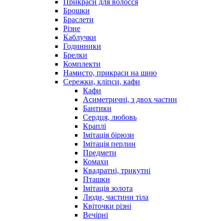
Прикраси для волосся
Брошки
Браслети
Різне
Каблучки
Годинники
Брелки
Комплекти
Намисто, прикраси на шию
Сережки, кліпси, кафи
Кафи
Асиметричні, з двох частин
Бантики
Сердця, любовь
Краплі
Імітація бірюзи
Імітація перлин
Предмети
Комахи
Квадратні, трикутні
Пташки
Імітація золота
Люди, частини тіла
Квіточки різні
Вечірні