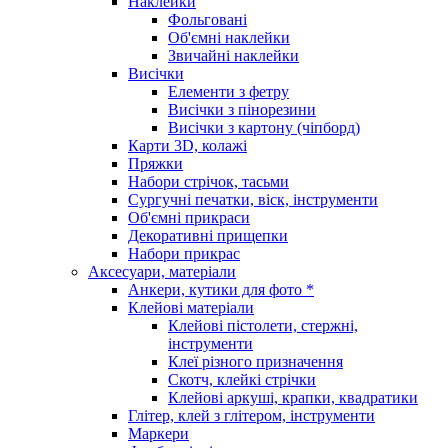
Наклейки
Фольговані
Об'ємні наклейки
Звичайні наклейки
Висічки
Елементи з фетру
Висічки з пінорезини
Висічки з картону (чіпборд)
Карти 3D, колажі
Пряжки
Набори стрічок, тасьми
Сургучні печатки, віск, інструменти
Об'ємні прикраси
Декоративні прищепки
Набори прикрас
Аксесуари, матеріали
Анкери, кутики для фото *
Клейові матеріали
Клейові пістолети, стержні,
інструменти
Клеї різного призначення
Скотч, клейкі стрічки
Клейові аркуші, крапки, квадратики
Глітер, клей з глітером, інструменти
Маркери