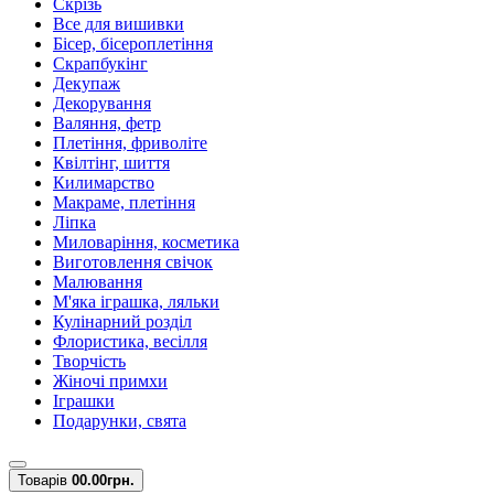
Скрізь
Все для вишивки
Бісер, бісероплетіння
Скрапбукінг
Декупаж
Декорування
Валяння, фетр
Плетіння, фриволіте
Квілтінг, шиття
Килимарство
Макраме, плетіння
Ліпка
Миловаріння, косметика
Виготовлення свічок
Малювання
М'яка іграшка, ляльки
Кулінарний розділ
Флористика, весілля
Творчість
Жіночі примхи
Іграшки
Подарунки, свята
Товарів
0
0.00грн.