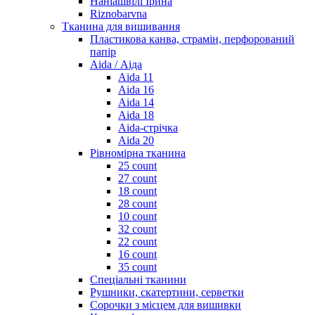
Наніашвілі Ірина
Riznobarvna
Тканина для вишивання
Пластикова канва, страмін, перфорований
папір
Aida / Аіда
Aida 11
Aida 16
Aida 14
Aida 18
Aida-стрічка
Aida 20
Рівномірна тканина
25 count
27 count
18 count
28 count
10 count
32 count
22 count
16 count
35 count
Спеціальні тканини
Рушники, скатертини, серветки
Сорочки з місцем для вишивки