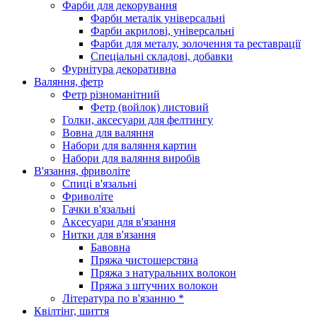
Фарби для декорування
Фарби металік універсальні
Фарби акрилові, універсальні
Фарби для металу, золочення та реставрації
Спеціальні складові, добавки
Фурнітура декоративна
Валяння, фетр
Фетр різноманітний
Фетр (войлок) листовий
Голки, аксесуари для фелтингу
Вовна для валяння
Набори для валяння картин
Набори для валяння виробів
В'язання, фриволіте
Спиці в'язальні
Фриволіте
Гачки в'язальні
Аксесуари для в'язання
Нитки для в'язання
Бавовна
Пряжа чистошерстяна
Пряжа з натуральних волокон
Пряжа з штучних волокон
Література по в'язанню *
Квілтінг, шиття