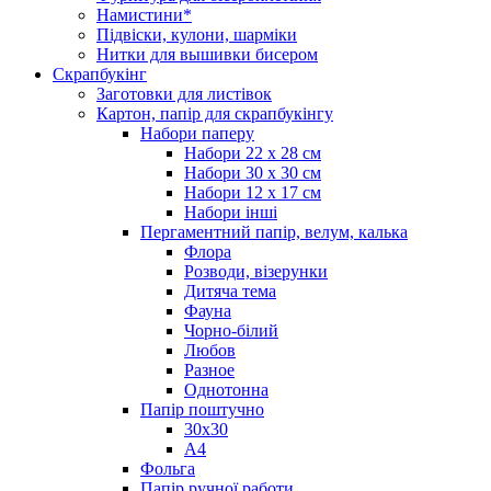
Намистини*
Підвіски, кулони, шарміки
Нитки для вышивки бисером
Скрапбукінг
Заготовки для листівок
Картон, папір для скрапбукінгу
Набори паперу
Набори 22 х 28 см
Набори 30 х 30 см
Набори 12 х 17 см
Набори інші
Пергаментний папір, велум, калька
Флора
Розводи, візерунки
Дитяча тема
Фауна
Чорно-білий
Любов
Разное
Однотонна
Папір поштучно
30х30
А4
Фольга
Папір ручної работи