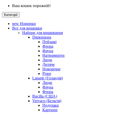
Ваш кошик порожній!
Категорії
new
Новинки
Все для вишивки
Набори для вишивання
Dimensions
Пейзажі
Флора
Фауна
Натюрморти
Люди
Дитяче
Новорічне
Різне
Lanarte (Голандія)
Люди
Фауна
Флора
Bucilla (США)
Vervaco (Бельгія)
Подушки
Картини