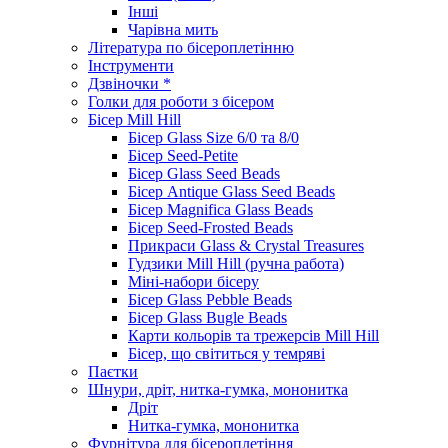
Інші
Чарівна мить
Література по бісероплетінню
Інструменти
Дзвіночки *
Голки для роботи з бісером
Бісер Mill Hill
Бісер Glass Size 6/0 та 8/0
Бісер Seed-Petite
Бісер Glass Seed Beads
Бісер Antique Glass Seed Beads
Бісер Magnifica Glass Beads
Бісер Seed-Frosted Beads
Прикраси Glass & Crystal Treasures
Гудзики Mill Hill (ручна работа)
Міні-набори бісеру
Бісер Glass Pebble Beads
Бісер Glass Bugle Beads
Карти кольорів та трежерсів Mill Hill
Бісер, що світиться у темряві
Паєтки
Шнури, дріт, нитка-гумка, мононитка
Дріт
Нитка-гумка, мононитка
Фурнітура для бісероплетіння