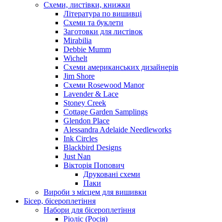
Схеми, листівки, книжки
Література по вишивці
Схеми та буклети
Заготовки для листівок
Mirabilia
Debbie Mumm
Wichelt
Схеми американських дизайнерів
Jim Shore
Cхеми Rosewood Manor
Lavender & Lace
Stoney Creek
Cottage Garden Samplings
Glendon Place
Alessandra Adelaide Needleworks
Ink Circles
Blackbird Designs
Just Nan
Вікторія Попович
Друковані схеми
Паки
Вироби з місцем для вишивки
Бісер, бісероплетіння
Набори для бісероплетіння
Ріоліс (Росія)