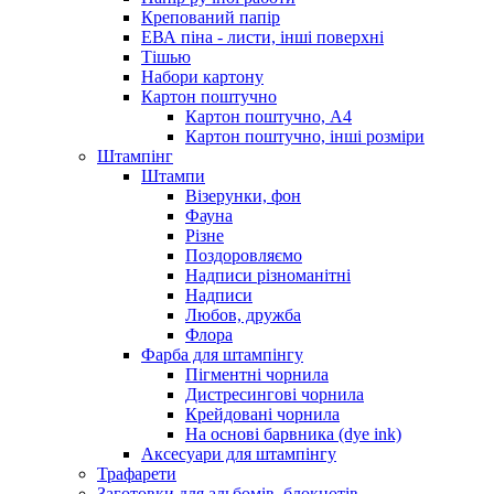
Крепований папір
ЕВА піна - листи, інші поверхні
Тішью
Набори картону
Картон поштучно
Картон поштучно, А4
Картон поштучно, інші розміри
Штампінг
Штампи
Візерунки, фон
Фауна
Різне
Поздоровляємо
Надписи різноманітні
Надписи
Любов, дружба
Флора
Фарба для штампінгу
Пігментні чорнила
Дистресингові чорнила
Крейдовані чорнила
На основі барвника (dye ink)
Аксесуари для штампінгу
Трафарети
Заготовки для альбомів, блокнотів