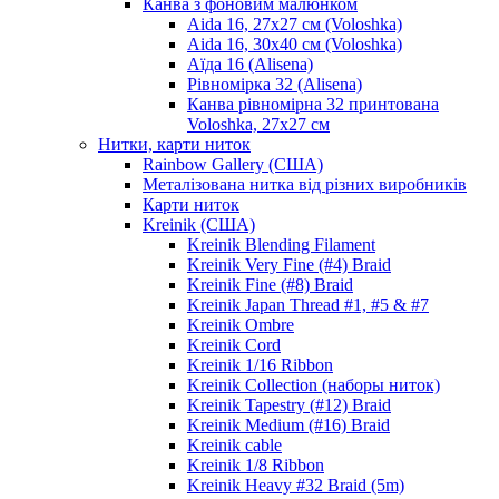
Канва з фоновим малюнком
Aida 16, 27х27 см (Voloshka)
Aida 16, 30х40 см (Voloshka)
Аїда 16 (Alisena)
Рівномірка 32 (Alisena)
Канва рівномірна 32 принтована
Voloshka, 27х27 см
Нитки, карти ниток
Rainbow Gallery (США)
Металізована нитка від різних виробників
Карти ниток
Kreinik (США)
Kreinik Blending Filament
Kreinik Very Fine (#4) Braid
Kreinik Fine (#8) Braid
Kreinik Japan Thread #1, #5 & #7
Kreinik Ombre
Kreinik Cord
Kreinik 1/16 Ribbon
Kreinik Collection (наборы ниток)
Kreinik Tapestry (#12) Braid
Kreinik Medium (#16) Braid
Kreinik cable
Kreinik 1/8 Ribbon
Kreinik Heavy #32 Braid (5m)