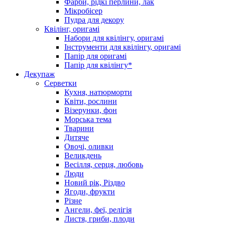
Фарби, рідкі перлини, лак
Мікробісер
Пудра для декору
Квілінг, оригамі
Набори для квілінгу, оригамі
Інструменти для квілінгу, оригамі
Папір для оригамі
Папір для квілінгу*
Декупаж
Серветки
Кухня, натюрморти
Квіти, рослини
Візерунки, фон
Морська тема
Тварини
Дитяче
Овочі, оливки
Великдень
Весілля, серця, любовь
Люди
Новий рік, Різдво
Ягоди, фрукти
Різне
Ангели, феї, релігія
Листя, гриби, плоди