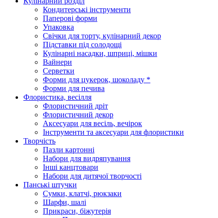
Кулінарний розділ
Кондитерські інструменти
Паперові форми
Упаковка
Свічки для торту, кулінарний декор
Підставки під солодощі
Кулінарні насадки, шприці, мішки
Вайнери
Серветки
Форми для цукерок, шоколаду *
Форми для печива
Флористика, весілля
Флористичний дріт
Флористичний декор
Аксесуари для весіль, вечірок
Інструменти та аксесуари для флористики
Творчість
Пазли картонні
Набори для видряпування
Інші канцтовари
Набори для дитячої творчості
Панські штучки
Сумки, клатчі, рюкзаки
Шарфи, шалі
Прикраси, біжутерія