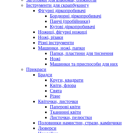
Інструменти для скрапбукингу
Фігурні діркопробивачі
Бордюрні діркопробивачі
Панчі (пробійники)
Кутові діркопробивачі
Ножиці, фігурні ножиці
Ножі, різаки
Різні інструменти
Машинки, ножі, папки
Папки, пластини для тиснення
Ножі
Машинки та приспособи для них
Прикраси
Брадси
Круги, квадрати
Квіти, флора
Свята
Різне
Квіточки, листочки
Паперові квіти
Тканинні квіти
Листочки, пелюстки
Половинки намистин, стрази, камінчики
Люверси