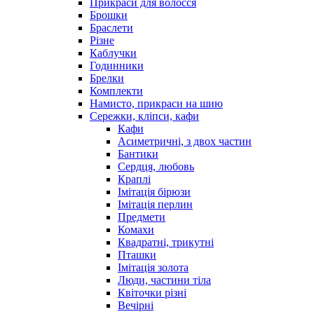
Прикраси для волосся
Брошки
Браслети
Різне
Каблучки
Годинники
Брелки
Комплекти
Намисто, прикраси на шию
Сережки, кліпси, кафи
Кафи
Асиметричні, з двох частин
Бантики
Сердця, любовь
Краплі
Імітація бірюзи
Імітація перлин
Предмети
Комахи
Квадратні, трикутні
Пташки
Імітація золота
Люди, частини тіла
Квіточки різні
Вечірні