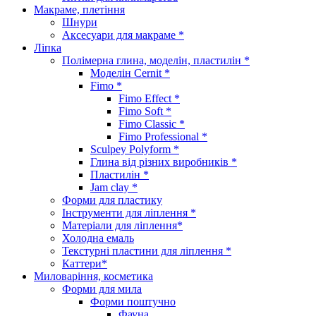
Макраме, плетіння
Шнури
Аксесуари для макраме *
Ліпка
Полімерна глина, моделін, пластилін *
Моделін Cernit *
Fimo *
Fimo Effect *
Fimo Soft *
Fimo Classic *
Fimo Professional *
Sculpey Polyform *
Глина від різних виробників *
Пластилін *
Jam clay *
Форми для пластику
Інструменти для ліплення *
Матеріали для ліплення*
Холодна емаль
Текстурні пластини для ліплення *
Каттери*
Миловаріння, косметика
Форми для мила
Форми поштучно
Фауна