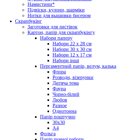
Намистини*
Підвіски, кулони, шарміки
Нитки для вышивки бисером
Скрапбукінг
Заготовки для листівок
Картон, папір для скрапбукінгу
Набори паперу
Набори 22 х 28 см
Набори 30 х 30 см
Набори 12 х 17 см
Набори інші
Пергаментний папір, велум, калька
Флора
Розводи, візерунки
Дитяча тема
Фауна
Чорно-білий
Любов
Разное
Однотонна
Папір поштучно
30х30
А4
Фольга
Папір ручної работи