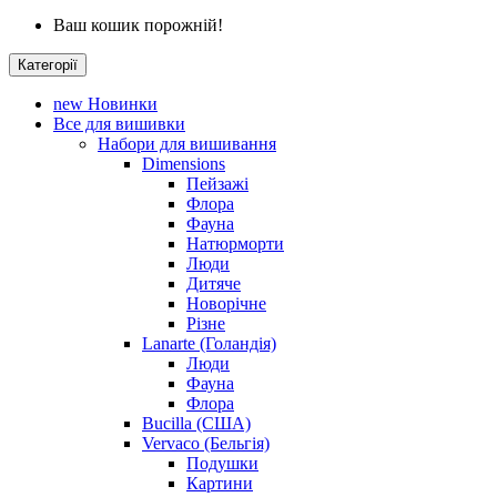
Ваш кошик порожній!
Категорії
new
Новинки
Все для вишивки
Набори для вишивання
Dimensions
Пейзажі
Флора
Фауна
Натюрморти
Люди
Дитяче
Новорічне
Різне
Lanarte (Голандія)
Люди
Фауна
Флора
Bucilla (США)
Vervaco (Бельгія)
Подушки
Картини