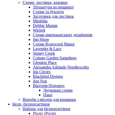
Схеми, листівки, книжки
Література по вишивці
Схеми та буклети
Заготовки для листівок
Mirabilia
Debbie Mumm
Wichelt
Схеми американських дизайнерів
Jim Shore
Cхеми Rosewood Manor
Lavender & Lace
Stoney Creek
Cottage Garden Samplings
Glendon Place
Alessandra Adelaide Needleworks
Ink Circles
Blackbird Designs
Just Nan
Вікторія Попович
Друковані схеми
Паки
Вироби з місцем для вишивки
Бісер, бісероплетіння
Набори для бісероплетіння
Ріоліс (Росія)