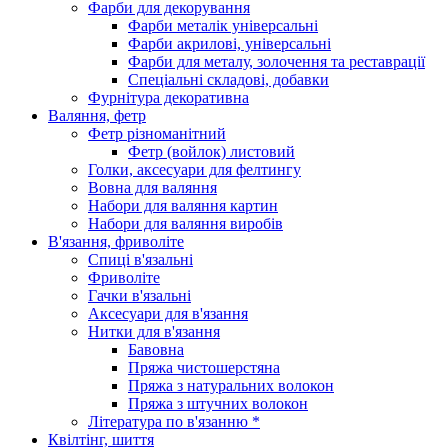
Фарби для декорування
Фарби металік універсальні
Фарби акрилові, універсальні
Фарби для металу, золочення та реставрації
Спеціальні складові, добавки
Фурнітура декоративна
Валяння, фетр
Фетр різноманітний
Фетр (войлок) листовий
Голки, аксесуари для фелтингу
Вовна для валяння
Набори для валяння картин
Набори для валяння виробів
В'язання, фриволіте
Спиці в'язальні
Фриволіте
Гачки в'язальні
Аксесуари для в'язання
Нитки для в'язання
Бавовна
Пряжа чистошерстяна
Пряжа з натуральних волокон
Пряжа з штучних волокон
Література по в'язанню *
Квілтінг, шиття