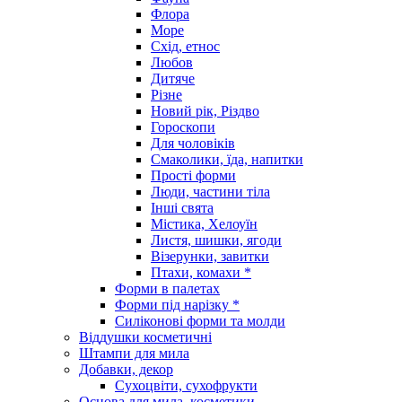
Флора
Море
Схід, етнос
Любов
Дитяче
Різне
Новий рік, Різдво
Гороскопи
Для чоловіків
Смаколики, їда, напитки
Прості форми
Люди, частини тіла
Інші свята
Містика, Хелоуїн
Листя, шишки, ягоди
Візерунки, завитки
Птахи, комахи *
Форми в палетах
Форми під нарізку *
Силіконові форми та молди
Віддушки косметичні
Штампи для мила
Добавки, декор
Сухоцвіти, сухофрукти
Основа для мила, косметики