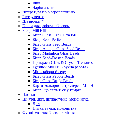
Інші
Чарівна мить
Література по бісероплетінню
Інструменти
Дзвіночки *
Голки для роботи з бісером
Бісер Mill Hill
Бісер Glass Size 6/0 та 8/0
Бісер Seed-Petite
Бісер Glass Seed Beads
Бісер Antique Glass Seed Beads
Бісер Magnifica Glass Beads
Бісер Seed-Frosted Beads
Прикраси Glass & Crystal Treasures
Гудзики Mill Hill (ручна работа)
Міні-набори бісеру
Бісер Glass Pebble Beads
Бісер Glass Bugle Beads
Карти кольорів та трежерсів Mill Hill
Бісер, що світиться у темряві
Паєтки
Шнури, дріт, нитка-гумка, мононитка
Дріт
Нитка-гумка, мононитка
Фурнітура для бісероплетіння