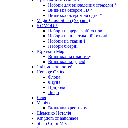
Набори для викладення стразами *
Вишивка бісером 3D *
Вишивка бісером на одязі *
Magic Cross Stitch (Україна)
KOMOD *
Набори на дерев'яній основі
Набори на пластиковій основі
Набори на тканині
Набори бісерні
Юркевич Марія
Вишивка на пластику
Вишивка на дереві
Світ можливостей
Heritage Crafts
Флора
Фауна
Природа
Люди
Леля
Марічка
Вишивка хрестиком
Шаменко Наталія
Kingdom of handmade
Stitch Color Mix