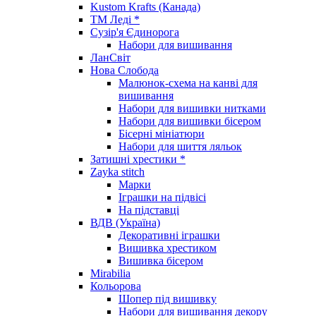
Kustom Krafts (Канада)
ТМ Леді *
Сузір'я Єдинорога
Набори для вишивання
ЛанСвіт
Нова Слобода
Малюнок-схема на канві для
вишивання
Набори для вишивки нитками
Набори для вишивки бісером
Бісерні мініатюри
Набори для шиття ляльок
Затишні хрестики *
Zayka stitch
Марки
Іграшки на підвісі
На підставці
ВДВ (Україна)
Декоративні іграшки
Вишивка хрестиком
Вишивка бісером
Mirabilia
Кольорова
Шопер під вишивку
Набори для вишивання декору