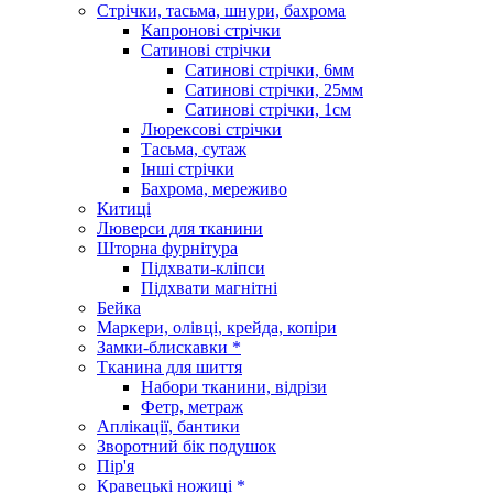
Стрічки, тасьма, шнури, бахрома
Капронові стрічки
Сатинові стрічки
Сатинові стрічки, 6мм
Сатинові стрічки, 25мм
Сатинові стрічки, 1см
Люрексові стрічки
Тасьма, сутаж
Інші стрічки
Бахрома, мереживо
Китиці
Люверси для тканини
Шторна фурнітура
Підхвати-кліпси
Підхвати магнітні
Бейка
Маркери, олівці, крейда, копіри
Замки-блискавки *
Тканина для шиття
Набори тканини, відрізи
Фетр, метраж
Аплікації, бантики
Зворотний бік подушок
Пір'я
Кравецькі ножиці *