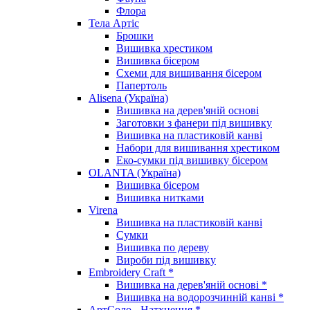
Флора
Тела Артіс
Брошки
Вишивка хрестиком
Вишивка бісером
Схеми для вишивання бісером
Папертоль
Alisena (Україна)
Вишивка на дерев'яній основі
Заготовки з фанери під вишивку
Вишивка на пластиковій канві
Набори для вишивання хрестиком
Еко-сумки під вишивку бісером
OLANTA (Україна)
Вишивка бісером
Вишивка нитками
Virena
Вишивка на пластиковій канві
Сумки
Вишивка по дереву
Вироби під вишивку
Embroidery Craft *
Вишивка на дерев'яній основі *
Вишивка на водорозчинній канві *
АртСоло - Натхнення *