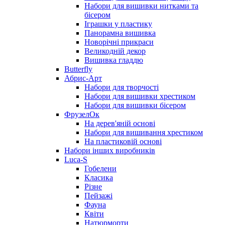
Набори для вишивки нитками та
бісером
Іграшки у пластику
Панорамна вишивка
Новорічні прикраси
Великодній декор
Вишивка гладдю
Butterfly
Абрис-Арт
Набори для творчості
Набори для вишивки хрестиком
Набори для вишивки бісером
ФрузелОк
На дерев'яній основі
Набори для вишивання хрестиком
На пластиковій основі
Набори інших виробників
Luca-S
Гобелени
Класика
Різне
Пейзажі
Фауна
Квіти
Натюрморти