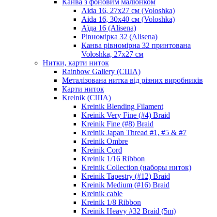
Канва з фоновим малюнком
Aida 16, 27х27 см (Voloshka)
Aida 16, 30х40 см (Voloshka)
Аїда 16 (Alisena)
Рівномірка 32 (Alisena)
Канва рівномірна 32 принтована
Voloshka, 27х27 см
Нитки, карти ниток
Rainbow Gallery (США)
Металізована нитка від різних виробників
Карти ниток
Kreinik (США)
Kreinik Blending Filament
Kreinik Very Fine (#4) Braid
Kreinik Fine (#8) Braid
Kreinik Japan Thread #1, #5 & #7
Kreinik Ombre
Kreinik Cord
Kreinik 1/16 Ribbon
Kreinik Collection (наборы ниток)
Kreinik Tapestry (#12) Braid
Kreinik Medium (#16) Braid
Kreinik cable
Kreinik 1/8 Ribbon
Kreinik Heavy #32 Braid (5m)