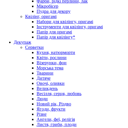
Фарби, рідкі перлини, лак
Мікробісер
Пудра для декору
Квілінг, оригамі
Набори для квілінгу, оригамі
Інструменти для квілінгу, оригамі
Папір для оригамі
Папір для квілінгу*
Декупаж
Серветки
Кухня, натюрморти
Квіти, рослини
Візерунки, фон
Морська тема
Тварини
Дитяче
Овочі, оливки
Великдень
Весілля, серця, любовь
Люди
Новий рік, Різдво
Ягоди, фрукти
Різне
Ангели, феї, релігія
Листя, гриби, плоди