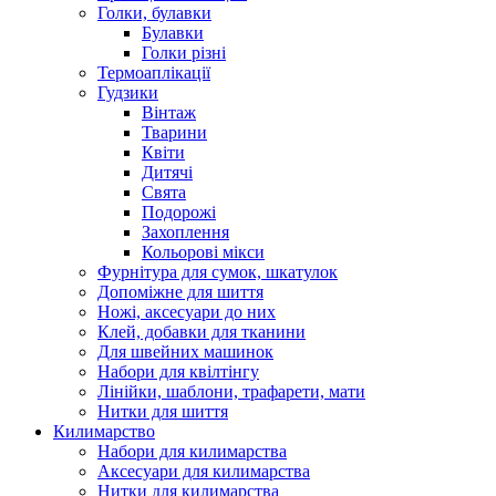
Голки, булавки
Булавки
Голки різні
Термоаплікації
Гудзики
Вінтаж
Тварини
Квіти
Дитячі
Свята
Подорожі
Захоплення
Кольорові мікси
Фурнітура для сумок, шкатулок
Допоміжне для шиття
Ножі, аксесуари до них
Клей, добавки для тканини
Для швейних машинок
Набори для квілтінгу
Лінійки, шаблони, трафарети, мати
Нитки для шиття
Килимарство
Набори для килимарства
Аксесуари для килимарства
Нитки для килимарства