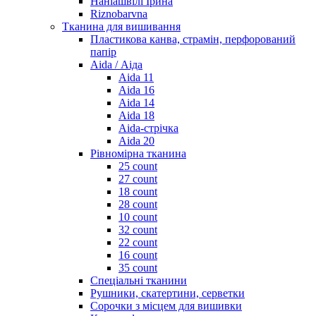
Наніашвілі Ірина
Riznobarvna
Тканина для вишивання
Пластикова канва, страмін, перфорований
папір
Aida / Аіда
Aida 11
Aida 16
Aida 14
Aida 18
Aida-стрічка
Aida 20
Рівномірна тканина
25 count
27 count
18 count
28 count
10 count
32 count
22 count
16 count
35 count
Спеціальні тканини
Рушники, скатертини, серветки
Сорочки з місцем для вишивки