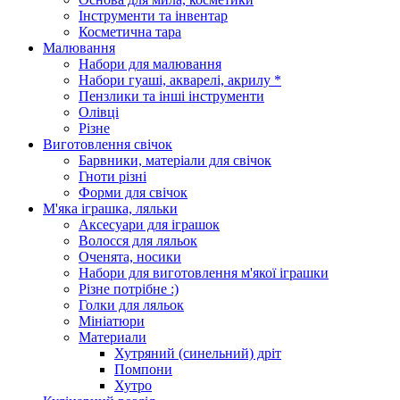
Інструменти та інвентар
Косметична тара
Малювання
Набори для малювання
Набори гуаші, акварелі, акрилу *
Пензлики та інші інструменти
Олівці
Різне
Виготовлення свічок
Барвники, матеріали для свічок
Гноти різні
Форми для свічок
М'яка іграшка, ляльки
Аксесуари для іграшок
Волосся для ляльок
Оченята, носики
Набори для виготовлення м'якої іграшки
Різне потрібне :)
Голки для ляльок
Мініатюри
Материали
Хутряний (синельний) дріт
Помпони
Хутро