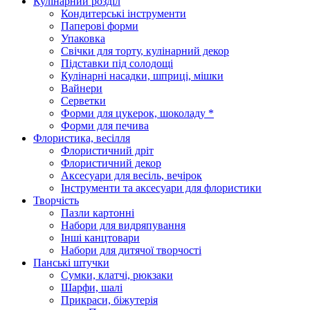
Кулінарний розділ
Кондитерські інструменти
Паперові форми
Упаковка
Свічки для торту, кулінарний декор
Підставки під солодощі
Кулінарні насадки, шприці, мішки
Вайнери
Серветки
Форми для цукерок, шоколаду *
Форми для печива
Флористика, весілля
Флористичний дріт
Флористичний декор
Аксесуари для весіль, вечірок
Інструменти та аксесуари для флористики
Творчість
Пазли картонні
Набори для видряпування
Інші канцтовари
Набори для дитячої творчості
Панські штучки
Сумки, клатчі, рюкзаки
Шарфи, шалі
Прикраси, біжутерія