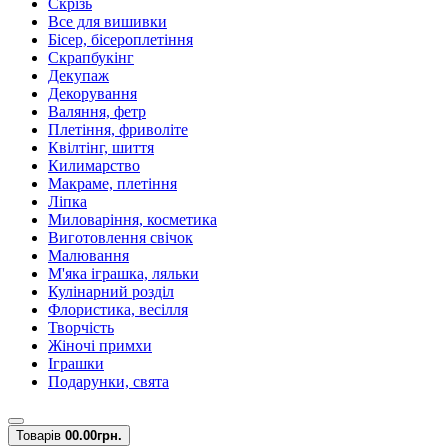
Скрізь
Все для вишивки
Бісер, бісероплетіння
Скрапбукінг
Декупаж
Декорування
Валяння, фетр
Плетіння, фриволіте
Квілтінг, шиття
Килимарство
Макраме, плетіння
Ліпка
Миловаріння, косметика
Виготовлення свічок
Малювання
М'яка іграшка, ляльки
Кулінарний розділ
Флористика, весілля
Творчість
Жіночі примхи
Іграшки
Подарунки, свята
Товарів
0
0.00грн.