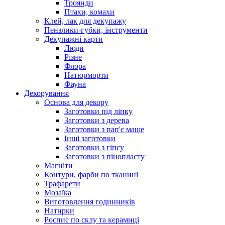
Троянди
Птахи, комахи
Клей, лак для декупажу
Пензлики-губки, інструменти
Декупажні карти
Люди
Різне
Флора
Натюрморти
Фауна
Декорування
Основа для декору
Заготовки під ліпку
Заготовки з дерева
Заготовки з пап'є маше
Інші заготовки
Заготовки з гіпсу
Заготовки з пінопласту
Магніти
Контури, фарби по тканині
Трафарети
Мозаїка
Виготовлення годинників
Натирки
Роспис по склу та керамиці