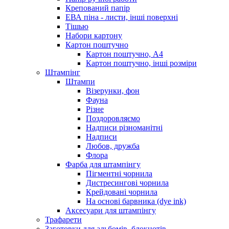
Крепований папір
ЕВА піна - листи, інші поверхні
Тішью
Набори картону
Картон поштучно
Картон поштучно, А4
Картон поштучно, інші розміри
Штампінг
Штампи
Візерунки, фон
Фауна
Різне
Поздоровляємо
Надписи різноманітні
Надписи
Любов, дружба
Флора
Фарба для штампінгу
Пігментні чорнила
Дистресингові чорнила
Крейдовані чорнила
На основі барвника (dye ink)
Аксесуари для штампінгу
Трафарети
Заготовки для альбомів, блокнотів