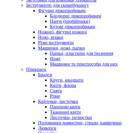
Інструменти для скрапбукингу
Фігурні діркопробивачі
Бордюрні діркопробивачі
Панчі (пробійники)
Кутові діркопробивачі
Ножиці, фігурні ножиці
Ножі, різаки
Різні інструменти
Машинки, ножі, папки
Папки, пластини для тиснення
Ножі
Машинки та приспособи для них
Прикраси
Брадси
Круги, квадрати
Квіти, флора
Свята
Різне
Квіточки, листочки
Паперові квіти
Тканинні квіти
Листочки, пелюстки
Половинки намистин, стрази, камінчики
Люверси