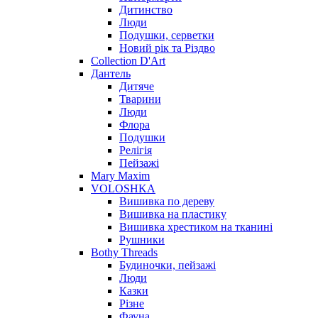
Дитинство
Люди
Подушки, серветки
Новий рік та Різдво
Collection D'Art
Дантель
Дитяче
Тварини
Люди
Флора
Подушки
Релігія
Пейзажі
Mary Maxim
VOLOSHKA
Вишивка по дереву
Вишивка на пластику
Вишивка хрестиком на тканині
Рушники
Bothy Threads
Будиночки, пейзажі
Люди
Казки
Різне
Фауна