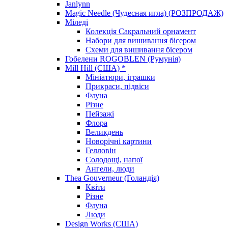
Janlynn
Magic Needle (Чудесная игла) (РОЗПРОДАЖ)
Міледі
Колекція Сакральний орнамент
Набори для вишивання бісером
Схеми для вишивання бісером
Гобелени ROGOBLEN (Румунія)
Mill Hill (США) *
Мініатюри, іграшки
Прикраси, підвіси
Фауна
Різне
Пейзажі
Флора
Великдень
Новорічні картини
Гелловін
Солодощі, напої
Ангели, люди
Thea Gouverneur (Голандія)
Квіти
Різне
Фауна
Люди
Design Works (США)