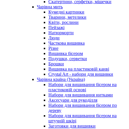
Скатертини, серфетки, мішечки
Чарiвна мить
Кумедні картинки
Тварини, метелики
Квіти, рослини
Пейзажі
Натюрморти
Люди
Часткова вишивка
Різне
Вишивка бісером
Подушки, серветки
Брошки
Вишивка на пластиковій канві
Crystal Art - набори для вишивки
Чарівна країна (Україна)
Набори для вишивання бісером на
пластиковій основі
Набори для вишивання нитками
Аксесуари для рукоділля
Набори для вишивання бісером по
дереву
Набори для вишивання бісером на
штучній шкірі
Заготовки для вишивки