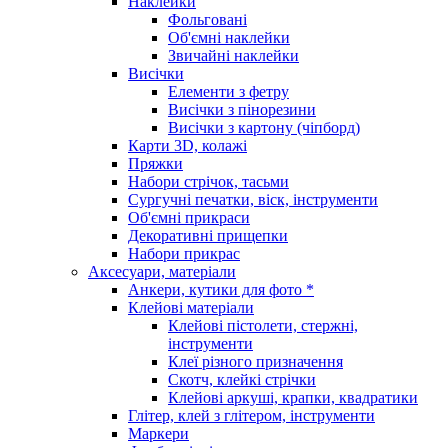
Наклейки
Фольговані
Об'ємні наклейки
Звичайні наклейки
Висічки
Елементи з фетру
Висічки з пінорезини
Висічки з картону (чіпборд)
Карти 3D, колажі
Пряжки
Набори стрічок, тасьми
Сургучні печатки, віск, інструменти
Об'ємні прикраси
Декоративні прищепки
Набори прикрас
Аксесуари, матеріали
Анкери, кутики для фото *
Клейові матеріали
Клейові пістолети, стержні,
інструменти
Клеї різного призначення
Скотч, клейкі стрічки
Клейові аркуші, крапки, квадратики
Глітер, клей з глітером, інструменти
Маркери