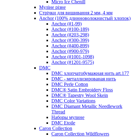
Micro Ice Chenill
Муліне різне
Стрічки для вишивання 2 мм, 4 мм
Anchor (100% длинноволокнистый хлопок)
Anchor (#1-99)
Anchor (#100-189)
Anchor (#203-298)
Anchor (#300-399)
Anchor (#400-899)
Anchor (#900-979)
Anchor (#1001-1098)
Anchor (#1201-9575)
DMC
DMC хлопчатобумажная нить art.177
DMC - металлизированая нить
DMC Perle Cotton
DMC® Satin Embroidery Floss
DMC® Tapestry Wool Skein
DMC Color Variations
DMC Diamant Metallic Needlework
Thread
Наборы мулине
DMC Etoile
Caron Collection
Caron Collection Wildflowers