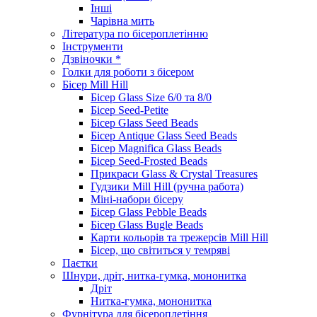
Інші
Чарівна мить
Література по бісероплетінню
Інструменти
Дзвіночки *
Голки для роботи з бісером
Бісер Mill Hill
Бісер Glass Size 6/0 та 8/0
Бісер Seed-Petite
Бісер Glass Seed Beads
Бісер Antique Glass Seed Beads
Бісер Magnifica Glass Beads
Бісер Seed-Frosted Beads
Прикраси Glass & Crystal Treasures
Гудзики Mill Hill (ручна работа)
Міні-набори бісеру
Бісер Glass Pebble Beads
Бісер Glass Bugle Beads
Карти кольорів та трежерсів Mill Hill
Бісер, що світиться у темряві
Паєтки
Шнури, дріт, нитка-гумка, мононитка
Дріт
Нитка-гумка, мононитка
Фурнітура для бісероплетіння