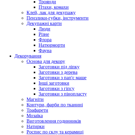
Троянди
Птахи, комахи
Клей, лак для декупажу
Пензлики-губки, інструменти
Декупажні карти
Люди
Різне
Флора
Натюрморти
Фауна
Декорування
Основа для декору
Заготовки під ліпку
Заготовки з дерева
Заготовки з пап'є маше
Інші заготовки
Заготовки з гіпсу
Заготовки з пінопласту
Магніти
Контури, фарби по тканині
Трафарети
Мозаїка
Виготовлення годинників
Натирки
Роспис по склу та керамиці