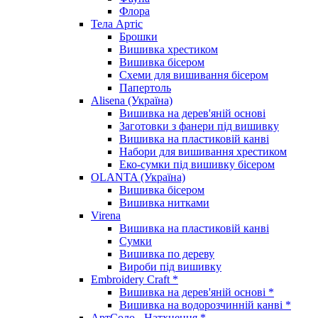
Флора
Тела Артіс
Брошки
Вишивка хрестиком
Вишивка бісером
Схеми для вишивання бісером
Папертоль
Alisena (Україна)
Вишивка на дерев'яній основі
Заготовки з фанери під вишивку
Вишивка на пластиковій канві
Набори для вишивання хрестиком
Еко-сумки під вишивку бісером
OLANTA (Україна)
Вишивка бісером
Вишивка нитками
Virena
Вишивка на пластиковій канві
Сумки
Вишивка по дереву
Вироби під вишивку
Embroidery Craft *
Вишивка на дерев'яній основі *
Вишивка на водорозчинній канві *
АртСоло - Натхнення *