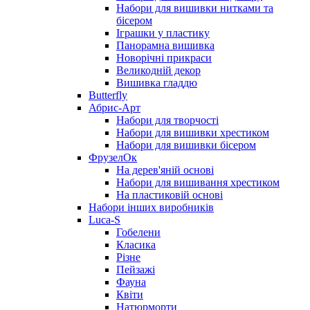
Набори для вишивки нитками та
бісером
Іграшки у пластику
Панорамна вишивка
Новорічні прикраси
Великодній декор
Вишивка гладдю
Butterfly
Абрис-Арт
Набори для творчості
Набори для вишивки хрестиком
Набори для вишивки бісером
ФрузелОк
На дерев'яній основі
Набори для вишивання хрестиком
На пластиковій основі
Набори інших виробників
Luca-S
Гобелени
Класика
Різне
Пейзажі
Фауна
Квіти
Натюрморти