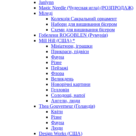
Janlynn
Magic Needle (Чудесная игла) (РОЗПРОДАЖ)
Міледі
Колекція Сакральний орнамент
Набори для вишивання бісером
Схеми для вишивання бісером
Гобелени ROGOBLEN (Румунія)
Mill Hill (США) *
Мініатюри, іграшки
Прикраси, підвіси
Фауна
Різне
Пейзажі
Флора
Великдень
Новорічні картини
Гелловін
Солодощі, напої
Ангели, люди
Thea Gouverneur (Голандія)
Квіти
Різне
Фауна
Люди
Design Works (США)