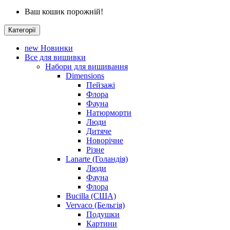
Ваш кошик порожній!
Категорії
new
Новинки
Все для вишивки
Набори для вишивання
Dimensions
Пейзажі
Флора
Фауна
Натюрморти
Люди
Дитяче
Новорічне
Різне
Lanarte (Голандія)
Люди
Фауна
Флора
Bucilla (США)
Vervaco (Бельгія)
Подушки
Картини