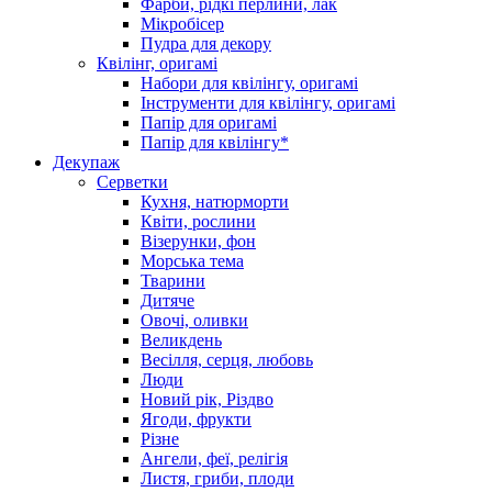
Фарби, рідкі перлини, лак
Мікробісер
Пудра для декору
Квілінг, оригамі
Набори для квілінгу, оригамі
Інструменти для квілінгу, оригамі
Папір для оригамі
Папір для квілінгу*
Декупаж
Серветки
Кухня, натюрморти
Квіти, рослини
Візерунки, фон
Морська тема
Тварини
Дитяче
Овочі, оливки
Великдень
Весілля, серця, любовь
Люди
Новий рік, Різдво
Ягоди, фрукти
Різне
Ангели, феї, релігія
Листя, гриби, плоди