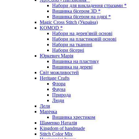
Набори для викладення стразами *
Вишивка бісером 3D *
Вишивка бісером на одязі *
Magic Cross Stitch (Україна)
KOMOD *
Набори на дерев'яній основі
Набори на пластиковій основі
Набори на тканині
Набори бісерні
Юркевич Марія
Вишивка на пластику
Вишивка на дереві
Світ можливостей
Heritage Crafts
Флора
Фауна
Природа
Люди
Леля
Марічка
Вишивка хрестиком
Шаменко Наталія
Kingdom of handmade
Stitch Color Mix