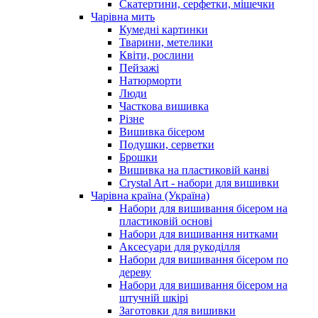
Скатертини, серфетки, мішечки
Чарiвна мить
Кумедні картинки
Тварини, метелики
Квіти, рослини
Пейзажі
Натюрморти
Люди
Часткова вишивка
Різне
Вишивка бісером
Подушки, серветки
Брошки
Вишивка на пластиковій канві
Crystal Art - набори для вишивки
Чарівна країна (Україна)
Набори для вишивання бісером на
пластиковій основі
Набори для вишивання нитками
Аксесуари для рукоділля
Набори для вишивання бісером по
дереву
Набори для вишивання бісером на
штучній шкірі
Заготовки для вишивки