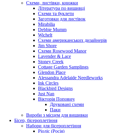
Схеми, листівки, книжки
Література по вишивці
Схеми та буклети
Заготовки для листівок
Mirabilia
Debbie Mumm
Wichelt
Схеми американських дизайнерів
Jim Shore
Cхеми Rosewood Manor
Lavender & Lace
Stoney Creek
Cottage Garden Samplings
Glendon Place
Alessandra Adelaide Needleworks
Ink Circles
Blackbird Designs
Just Nan
Вікторія Попович
Друковані схеми
Паки
Вироби з місцем для вишивки
Бісер, бісероплетіння
Набори для бісероплетіння
Ріоліс (Росія)