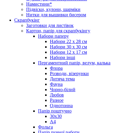
Намистини*
Підвіски, кулони, шарміки
Нитки для вышивки бисером
Скрапбукінг
Заготовки для листівок
Картон, папір для скрапбукінгу
Набори паперу
Набори 22 х 28 см
Набори 30 х 30 см
Набори 12 х 17 см
Набори інші
Пергаментний папір, велум, калька
Флора
Розводи, візерунки
Дитяча тема
Фауна
Чорно-білий
Любов
Разное
Однотонна
Папір поштучно
30х30
А4
Фольга
Папір ручної работи