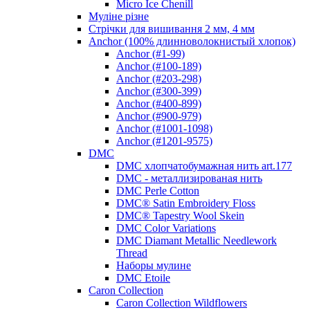
Micro Ice Chenill
Муліне різне
Стрічки для вишивання 2 мм, 4 мм
Anchor (100% длинноволокнистый хлопок)
Anchor (#1-99)
Anchor (#100-189)
Anchor (#203-298)
Anchor (#300-399)
Anchor (#400-899)
Anchor (#900-979)
Anchor (#1001-1098)
Anchor (#1201-9575)
DMC
DMC хлопчатобумажная нить art.177
DMC - металлизированая нить
DMC Perle Cotton
DMC® Satin Embroidery Floss
DMC® Tapestry Wool Skein
DMC Color Variations
DMC Diamant Metallic Needlework
Thread
Наборы мулине
DMC Etoile
Caron Collection
Caron Collection Wildflowers