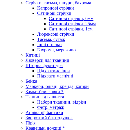
Стрічки, тасьма, шнури, бахрома
Капронові стрічки
Сатинові стрічки
Сатинові стрічки, 6мм
Сатинові стрічки, 25мм
Сатинові стрічки, 1см
Люрексові стрічки
Тасьма, сутаж
Інші стрічки
Бахрома, мереживо
Китиці
Люверси для тканини
Шторна фурнітура
Підхвати-кліпси
Підхвати магнітні
Бейка
Маркери, олівці, крейда, копіри
Замки-блискавки *
Тканина для шиття
Набори тканини, відрізи
Фетр, метраж
Аплікації, бантики
Зворотний бік подушок
Пір'я
Кравецькі ножиці *