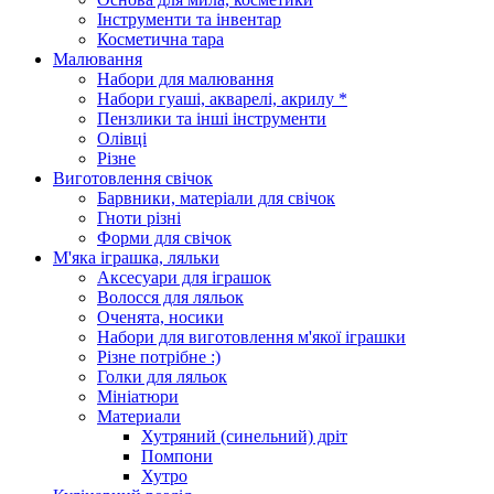
Інструменти та інвентар
Косметична тара
Малювання
Набори для малювання
Набори гуаші, акварелі, акрилу *
Пензлики та інші інструменти
Олівці
Різне
Виготовлення свічок
Барвники, матеріали для свічок
Гноти різні
Форми для свічок
М'яка іграшка, ляльки
Аксесуари для іграшок
Волосся для ляльок
Оченята, носики
Набори для виготовлення м'якої іграшки
Різне потрібне :)
Голки для ляльок
Мініатюри
Материали
Хутряний (синельний) дріт
Помпони
Хутро