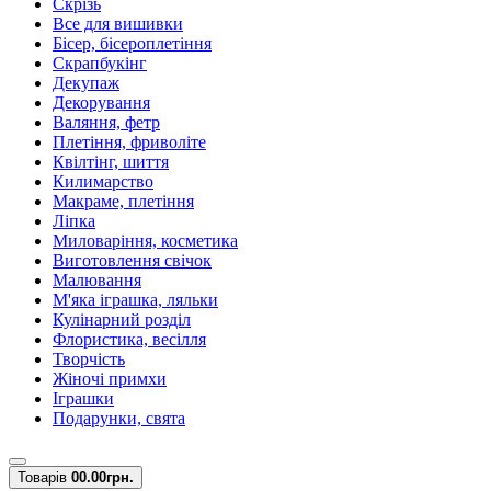
Скрізь
Все для вишивки
Бісер, бісероплетіння
Скрапбукінг
Декупаж
Декорування
Валяння, фетр
Плетіння, фриволіте
Квілтінг, шиття
Килимарство
Макраме, плетіння
Ліпка
Миловаріння, косметика
Виготовлення свічок
Малювання
М'яка іграшка, ляльки
Кулінарний розділ
Флористика, весілля
Творчість
Жіночі примхи
Іграшки
Подарунки, свята
Товарів
0
0.00грн.