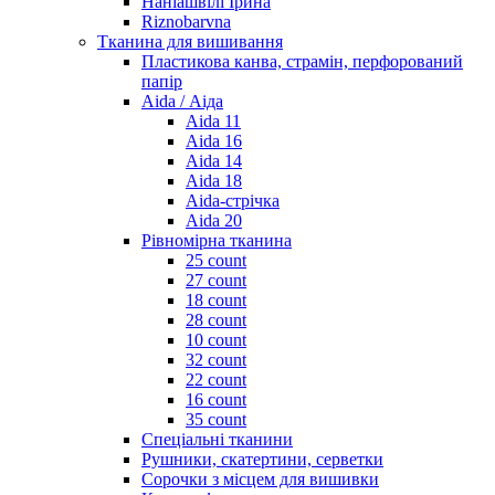
Наніашвілі Ірина
Riznobarvna
Тканина для вишивання
Пластикова канва, страмін, перфорований
папір
Aida / Аіда
Aida 11
Aida 16
Aida 14
Aida 18
Aida-стрічка
Aida 20
Рівномірна тканина
25 count
27 count
18 count
28 count
10 count
32 count
22 count
16 count
35 count
Спеціальні тканини
Рушники, скатертини, серветки
Сорочки з місцем для вишивки