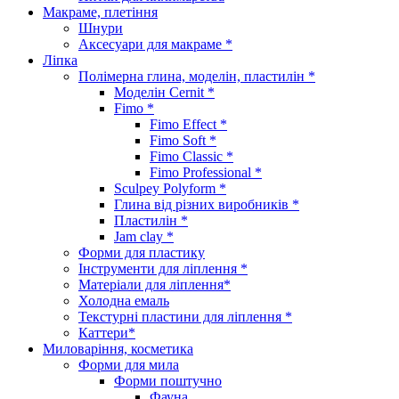
Макраме, плетіння
Шнури
Аксесуари для макраме *
Ліпка
Полімерна глина, моделін, пластилін *
Моделін Cernit *
Fimo *
Fimo Effect *
Fimo Soft *
Fimo Classic *
Fimo Professional *
Sculpey Polyform *
Глина від різних виробників *
Пластилін *
Jam clay *
Форми для пластику
Інструменти для ліплення *
Матеріали для ліплення*
Холодна емаль
Текстурні пластини для ліплення *
Каттери*
Миловаріння, косметика
Форми для мила
Форми поштучно
Фауна