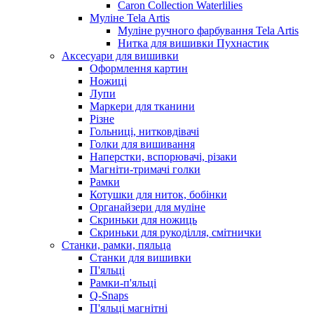
Caron Collection Waterlilies
Муліне Tela Artis
Муліне ручного фарбування Tela Artis
Нитка для вишивки Пухнастик
Аксесуари для вишивки
Оформлення картин
Ножиці
Лупи
Маркери для тканини
Різне
Гольниці, нитковдівачі
Голки для вишивання
Наперстки, вспорювачі, різаки
Магніти-тримачі голки
Рамки
Котушки для ниток, бобінки
Органайзери для муліне
Скриньки для ножиць
Скриньки для рукоділля, смітнички
Станки, рамки, пяльца
Станки для вишивки
П'яльці
Рамки-п'яльці
Q-Snaps
П'яльці магнітні