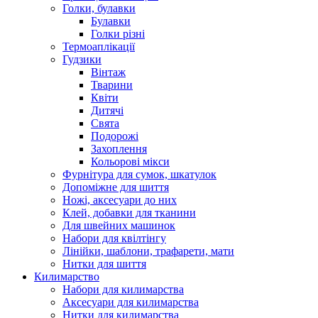
Голки, булавки
Булавки
Голки різні
Термоаплікації
Гудзики
Вінтаж
Тварини
Квіти
Дитячі
Свята
Подорожі
Захоплення
Кольорові мікси
Фурнітура для сумок, шкатулок
Допоміжне для шиття
Ножі, аксесуари до них
Клей, добавки для тканини
Для швейних машинок
Набори для квілтінгу
Лінійки, шаблони, трафарети, мати
Нитки для шиття
Килимарство
Набори для килимарства
Аксесуари для килимарства
Нитки для килимарства