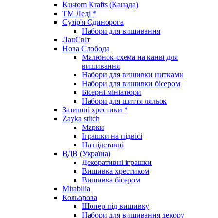
Kustom Krafts (Канада)
ТМ Леді *
Сузір'я Єдинорога
Набори для вишивання
ЛанСвіт
Нова Слобода
Малюнок-схема на канві для
вишивання
Набори для вишивки нитками
Набори для вишивки бісером
Бісерні мініатюри
Набори для шиття ляльок
Затишні хрестики *
Zayka stitch
Марки
Іграшки на підвісі
На підставці
ВДВ (Україна)
Декоративні іграшки
Вишивка хрестиком
Вишивка бісером
Mirabilia
Кольорова
Шопер під вишивку
Набори для вишивання декору