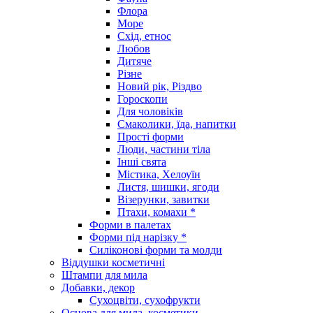
Флора
Море
Схід, етнос
Любов
Дитяче
Різне
Новий рік, Різдво
Гороскопи
Для чоловіків
Смаколики, їда, напитки
Прості форми
Люди, частини тіла
Інші свята
Містика, Хелоуїн
Листя, шишки, ягоди
Візерунки, завитки
Птахи, комахи *
Форми в палетах
Форми під нарізку *
Силіконові форми та молди
Віддушки косметичні
Штампи для мила
Добавки, декор
Сухоцвіти, сухофрукти
Основа для мила, косметики