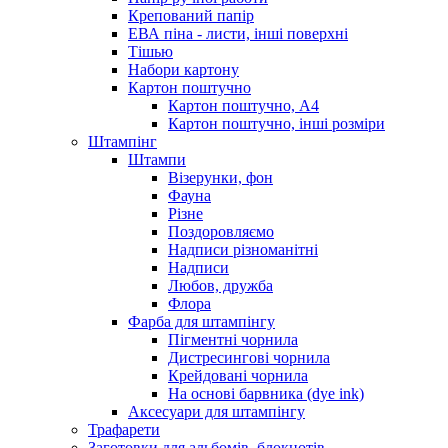
Крепований папір
ЕВА піна - листи, інші поверхні
Тішью
Набори картону
Картон поштучно
Картон поштучно, А4
Картон поштучно, інші розміри
Штампінг
Штампи
Візерунки, фон
Фауна
Різне
Поздоровляємо
Надписи різноманітні
Надписи
Любов, дружба
Флора
Фарба для штампінгу
Пігментні чорнила
Дистресингові чорнила
Крейдовані чорнила
На основі барвника (dye ink)
Аксесуари для штампінгу
Трафарети
Заготовки для альбомів, блокнотів