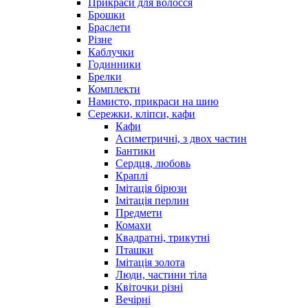
Прикраси для волосся
Брошки
Браслети
Різне
Каблучки
Годинники
Брелки
Комплекти
Намисто, прикраси на шию
Сережки, кліпси, кафи
Кафи
Асиметричні, з двох частин
Бантики
Сердця, любовь
Краплі
Імітація бірюзи
Імітація перлин
Предмети
Комахи
Квадратні, трикутні
Пташки
Імітація золота
Люди, частини тіла
Квіточки різні
Вечірні