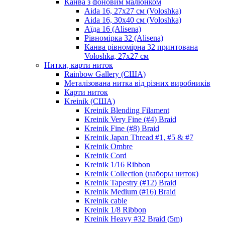
Канва з фоновим малюнком
Aida 16, 27х27 см (Voloshka)
Aida 16, 30х40 см (Voloshka)
Аїда 16 (Alisena)
Рівномірка 32 (Alisena)
Канва рівномірна 32 принтована
Voloshka, 27х27 см
Нитки, карти ниток
Rainbow Gallery (США)
Металізована нитка від різних виробників
Карти ниток
Kreinik (США)
Kreinik Blending Filament
Kreinik Very Fine (#4) Braid
Kreinik Fine (#8) Braid
Kreinik Japan Thread #1, #5 & #7
Kreinik Ombre
Kreinik Cord
Kreinik 1/16 Ribbon
Kreinik Collection (наборы ниток)
Kreinik Tapestry (#12) Braid
Kreinik Medium (#16) Braid
Kreinik cable
Kreinik 1/8 Ribbon
Kreinik Heavy #32 Braid (5m)