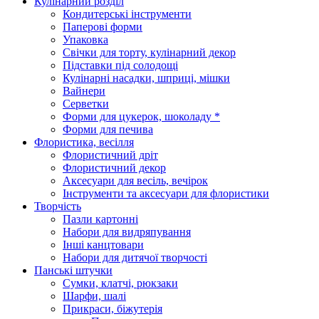
Кулінарний розділ
Кондитерські інструменти
Паперові форми
Упаковка
Свічки для торту, кулінарний декор
Підставки під солодощі
Кулінарні насадки, шприці, мішки
Вайнери
Серветки
Форми для цукерок, шоколаду *
Форми для печива
Флористика, весілля
Флористичний дріт
Флористичний декор
Аксесуари для весіль, вечірок
Інструменти та аксесуари для флористики
Творчість
Пазли картонні
Набори для видряпування
Інші канцтовари
Набори для дитячої творчості
Панські штучки
Сумки, клатчі, рюкзаки
Шарфи, шалі
Прикраси, біжутерія