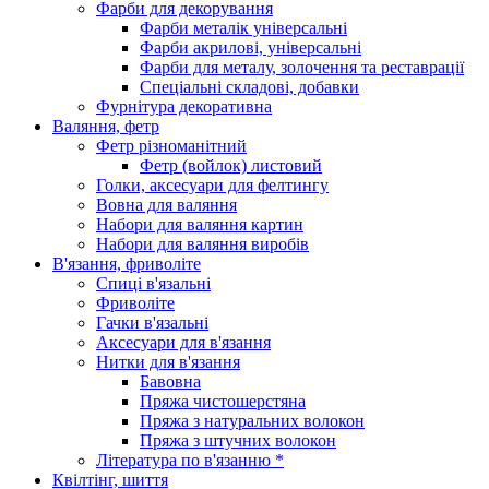
Фарби для декорування
Фарби металік універсальні
Фарби акрилові, універсальні
Фарби для металу, золочення та реставрації
Спеціальні складові, добавки
Фурнітура декоративна
Валяння, фетр
Фетр різноманітний
Фетр (войлок) листовий
Голки, аксесуари для фелтингу
Вовна для валяння
Набори для валяння картин
Набори для валяння виробів
В'язання, фриволіте
Спиці в'язальні
Фриволіте
Гачки в'язальні
Аксесуари для в'язання
Нитки для в'язання
Бавовна
Пряжа чистошерстяна
Пряжа з натуральних волокон
Пряжа з штучних волокон
Література по в'язанню *
Квілтінг, шиття