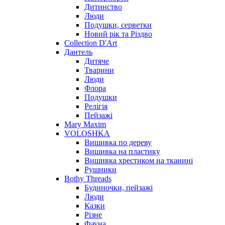
Дитинство
Люди
Подушки, серветки
Новий рік та Різдво
Collection D'Art
Дантель
Дитяче
Тварини
Люди
Флора
Подушки
Релігія
Пейзажі
Mary Maxim
VOLOSHKA
Вишивка по дереву
Вишивка на пластику
Вишивка хрестиком на тканині
Рушники
Bothy Threads
Будиночки, пейзажі
Люди
Казки
Різне
Фауна