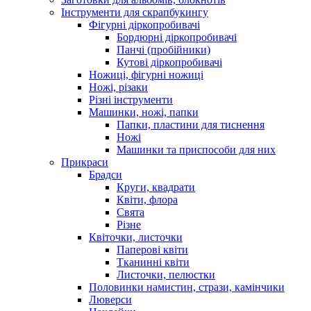
Інструменти для скрапбукингу
Фігурні діркопробивачі
Бордюрні діркопробивачі
Панчі (пробійники)
Кутові діркопробивачі
Ножиці, фігурні ножиці
Ножі, різаки
Різні інструменти
Машинки, ножі, папки
Папки, пластини для тиснення
Ножі
Машинки та приспособи для них
Прикраси
Брадси
Круги, квадрати
Квіти, флора
Свята
Різне
Квіточки, листочки
Паперові квіти
Тканинні квіти
Листочки, пелюстки
Половинки намистин, стрази, камінчики
Люверси