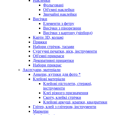
Наклейки
Фольговані
Об'ємні наклейки
Звичайні наклейки
Висічки
Елементи з фетру
Висічки з пінорезини
Висічки з картону (чіпборд)
Карти 3D, колажі
Пряжки
Набори стрічок, тасьми
Сургучні печатки, віск, інструменти
Об'ємні прикраси
Декоративні прищепки
Набори прикрас
Аксесуари, матеріали
Анкери, кутики для фото *
Клейові матеріали
Клейові пістолети, стержні,
інструменти
Клеї різного призначення
Скотч, клейкі стрічки
Клейові аркуші, крапки, квадратики
Глітер, клей з глітером, інструменти
Маркери