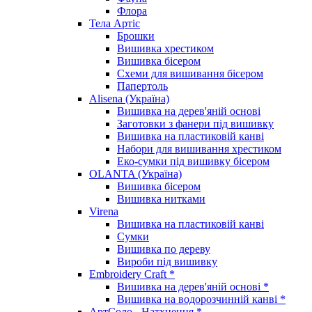
Флора
Тела Артіс
Брошки
Вишивка хрестиком
Вишивка бісером
Схеми для вишивання бісером
Папертоль
Alisena (Україна)
Вишивка на дерев'яній основі
Заготовки з фанери під вишивку
Вишивка на пластиковій канві
Набори для вишивання хрестиком
Еко-сумки під вишивку бісером
OLANTA (Україна)
Вишивка бісером
Вишивка нитками
Virena
Вишивка на пластиковій канві
Сумки
Вишивка по дереву
Вироби під вишивку
Embroidery Craft *
Вишивка на дерев'яній основі *
Вишивка на водорозчинній канві *
АртСоло - Натхнення *