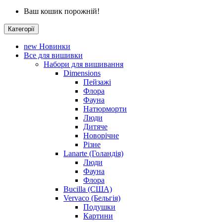
Ваш кошик порожній!
Категорії
new
Новинки
Все для вишивки
Набори для вишивання
Dimensions
Пейзажі
Флора
Фауна
Натюрморти
Люди
Дитяче
Новорічне
Різне
Lanarte (Голандія)
Люди
Фауна
Флора
Bucilla (США)
Vervaco (Бельгія)
Подушки
Картини