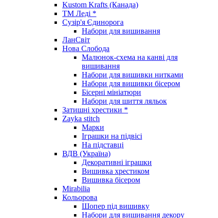
Kustom Krafts (Канада)
ТМ Леді *
Сузір'я Єдинорога
Набори для вишивання
ЛанСвіт
Нова Слобода
Малюнок-схема на канві для
вишивання
Набори для вишивки нитками
Набори для вишивки бісером
Бісерні мініатюри
Набори для шиття ляльок
Затишні хрестики *
Zayka stitch
Марки
Іграшки на підвісі
На підставці
ВДВ (Україна)
Декоративні іграшки
Вишивка хрестиком
Вишивка бісером
Mirabilia
Кольорова
Шопер під вишивку
Набори для вишивання декору