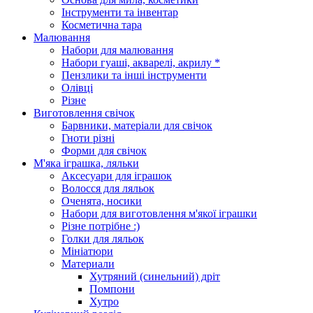
Інструменти та інвентар
Косметична тара
Малювання
Набори для малювання
Набори гуаші, акварелі, акрилу *
Пензлики та інші інструменти
Олівці
Різне
Виготовлення свічок
Барвники, матеріали для свічок
Гноти різні
Форми для свічок
М'яка іграшка, ляльки
Аксесуари для іграшок
Волосся для ляльок
Оченята, носики
Набори для виготовлення м'якої іграшки
Різне потрібне :)
Голки для ляльок
Мініатюри
Материали
Хутряний (синельний) дріт
Помпони
Хутро