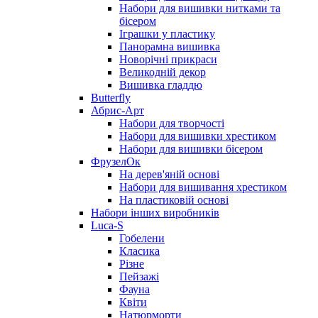
Набори для вишивки нитками та
бісером
Іграшки у пластику
Панорамна вишивка
Новорічні прикраси
Великодній декор
Вишивка гладдю
Butterfly
Абрис-Арт
Набори для творчості
Набори для вишивки хрестиком
Набори для вишивки бісером
ФрузелОк
На дерев'яній основі
Набори для вишивання хрестиком
На пластиковій основі
Набори інших виробників
Luca-S
Гобелени
Класика
Різне
Пейзажі
Фауна
Квіти
Натюрморти