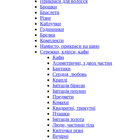
Прикраси для волосся
Брошки
Браслети
Різне
Каблучки
Годинники
Брелки
Комплекти
Намисто, прикраси на шию
Сережки, кліпси, кафи
Кафи
Асиметричні, з двох частин
Бантики
Сердця, любовь
Краплі
Імітація бірюзи
Імітація перлин
Предмети
Комахи
Квадратні, трикутні
Пташки
Імітація золота
Люди, частини тіла
Квіточки різні
Вечірні