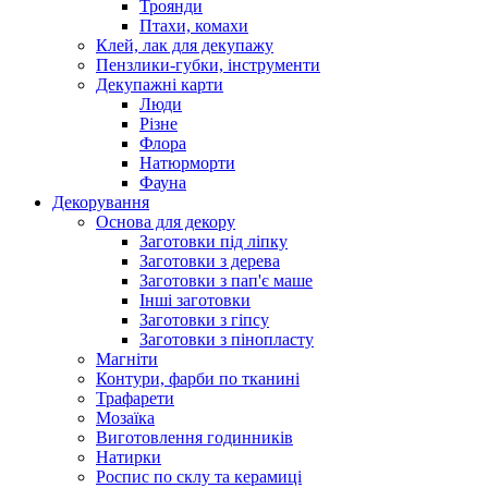
Троянди
Птахи, комахи
Клей, лак для декупажу
Пензлики-губки, інструменти
Декупажні карти
Люди
Різне
Флора
Натюрморти
Фауна
Декорування
Основа для декору
Заготовки під ліпку
Заготовки з дерева
Заготовки з пап'є маше
Інші заготовки
Заготовки з гіпсу
Заготовки з пінопласту
Магніти
Контури, фарби по тканині
Трафарети
Мозаїка
Виготовлення годинників
Натирки
Роспис по склу та керамиці