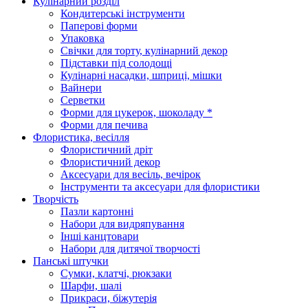
Кулінарний розділ
Кондитерські інструменти
Паперові форми
Упаковка
Свічки для торту, кулінарний декор
Підставки під солодощі
Кулінарні насадки, шприці, мішки
Вайнери
Серветки
Форми для цукерок, шоколаду *
Форми для печива
Флористика, весілля
Флористичний дріт
Флористичний декор
Аксесуари для весіль, вечірок
Інструменти та аксесуари для флористики
Творчість
Пазли картонні
Набори для видряпування
Інші канцтовари
Набори для дитячої творчості
Панські штучки
Сумки, клатчі, рюкзаки
Шарфи, шалі
Прикраси, біжутерія