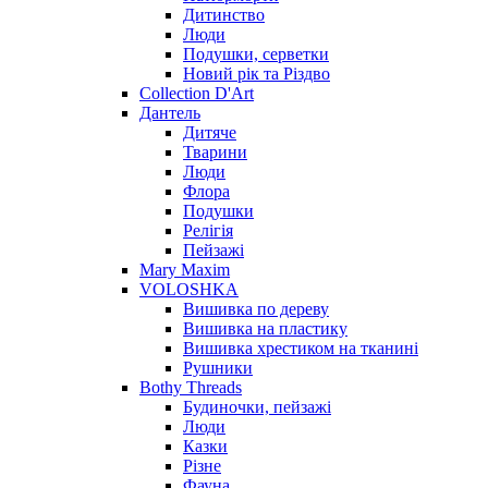
Дитинство
Люди
Подушки, серветки
Новий рік та Різдво
Collection D'Art
Дантель
Дитяче
Тварини
Люди
Флора
Подушки
Релігія
Пейзажі
Mary Maxim
VOLOSHKA
Вишивка по дереву
Вишивка на пластику
Вишивка хрестиком на тканині
Рушники
Bothy Threads
Будиночки, пейзажі
Люди
Казки
Різне
Фауна