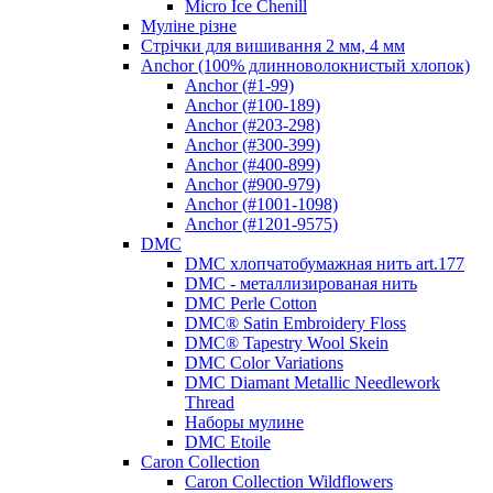
Micro Ice Chenill
Муліне різне
Стрічки для вишивання 2 мм, 4 мм
Anchor (100% длинноволокнистый хлопок)
Anchor (#1-99)
Anchor (#100-189)
Anchor (#203-298)
Anchor (#300-399)
Anchor (#400-899)
Anchor (#900-979)
Anchor (#1001-1098)
Anchor (#1201-9575)
DMC
DMC хлопчатобумажная нить art.177
DMC - металлизированая нить
DMC Perle Cotton
DMC® Satin Embroidery Floss
DMC® Tapestry Wool Skein
DMC Color Variations
DMC Diamant Metallic Needlework
Thread
Наборы мулине
DMC Etoile
Caron Collection
Caron Collection Wildflowers