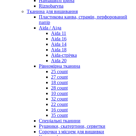
Наніашвілі Ірина
Riznobarvna
Тканина для вишивання
Пластикова канва, страмін, перфорований
папір
Aida / Аіда
Aida 11
Aida 16
Aida 14
Aida 18
Aida-стрічка
Aida 20
Рівномірна тканина
25 count
27 count
18 count
28 count
10 count
32 count
22 count
16 count
35 count
Спеціальні тканини
Рушники, скатертини, серветки
Сорочки з місцем для вишивки