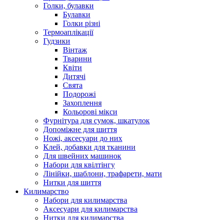
Голки, булавки
Булавки
Голки різні
Термоаплікації
Гудзики
Вінтаж
Тварини
Квіти
Дитячі
Свята
Подорожі
Захоплення
Кольорові мікси
Фурнітура для сумок, шкатулок
Допоміжне для шиття
Ножі, аксесуари до них
Клей, добавки для тканини
Для швейних машинок
Набори для квілтінгу
Лінійки, шаблони, трафарети, мати
Нитки для шиття
Килимарство
Набори для килимарства
Аксесуари для килимарства
Нитки для килимарства