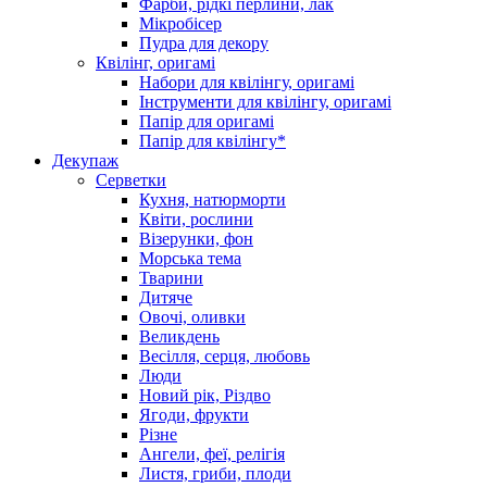
Фарби, рідкі перлини, лак
Мікробісер
Пудра для декору
Квілінг, оригамі
Набори для квілінгу, оригамі
Інструменти для квілінгу, оригамі
Папір для оригамі
Папір для квілінгу*
Декупаж
Серветки
Кухня, натюрморти
Квіти, рослини
Візерунки, фон
Морська тема
Тварини
Дитяче
Овочі, оливки
Великдень
Весілля, серця, любовь
Люди
Новий рік, Різдво
Ягоди, фрукти
Різне
Ангели, феї, релігія
Листя, гриби, плоди