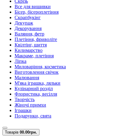
Скрізь
Все для вишивки
Бісер, бісероплетіння
Скрапбукінг
Декупаж
Декорування
Валяння, фетр
Плетіння, фриволіте
Квілтінг, шиття
Килимарство
Макраме, плетіння
Ліпка
Миловаріння, косметика
Виготовлення свічок
Малювання
М'яка іграшка, ляльки
Кулінарний розділ
Флористика, весілля
Творчість
Жіночі примхи
Іграшки
Подарунки, свята
Товарів
0
0.00грн.