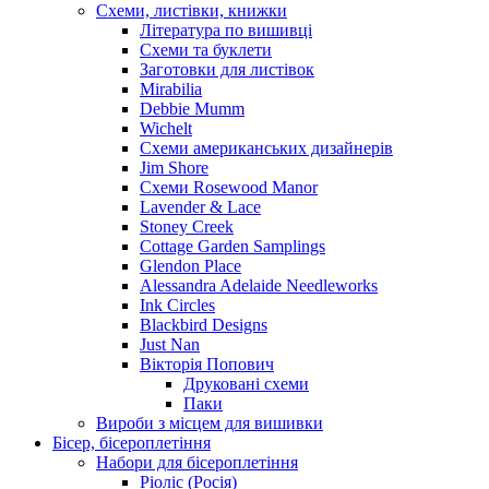
Схеми, листівки, книжки
Література по вишивці
Схеми та буклети
Заготовки для листівок
Mirabilia
Debbie Mumm
Wichelt
Схеми американських дизайнерів
Jim Shore
Cхеми Rosewood Manor
Lavender & Lace
Stoney Creek
Cottage Garden Samplings
Glendon Place
Alessandra Adelaide Needleworks
Ink Circles
Blackbird Designs
Just Nan
Вікторія Попович
Друковані схеми
Паки
Вироби з місцем для вишивки
Бісер, бісероплетіння
Набори для бісероплетіння
Ріоліс (Росія)