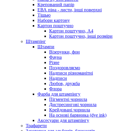
Крепований папір
ЕВА піна - листи, інші поверхні
Тішью
Набори картону
Картон поштучно
Картон поштучно, А4
Картон поштучно, інші розміри
Штампінг
Штампи
Візерунки, фон
Фауна
Різне
Поздоровляємо
Надписи різноманітні
Надписи
Любов, дружба
Флора
Фарба для штампінгу
Пігментні чорнила
Дистресингові чорнила
Крейдовані чорнила
На основі барвника (dye ink)
Аксесуари для штампінгу
Трафарети
Заготовки для альбомів, блокнотів