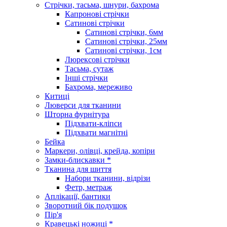
Стрічки, тасьма, шнури, бахрома
Капронові стрічки
Сатинові стрічки
Сатинові стрічки, 6мм
Сатинові стрічки, 25мм
Сатинові стрічки, 1см
Люрексові стрічки
Тасьма, сутаж
Інші стрічки
Бахрома, мереживо
Китиці
Люверси для тканини
Шторна фурнітура
Підхвати-кліпси
Підхвати магнітні
Бейка
Маркери, олівці, крейда, копіри
Замки-блискавки *
Тканина для шиття
Набори тканини, відрізи
Фетр, метраж
Аплікації, бантики
Зворотний бік подушок
Пір'я
Кравецькі ножиці *