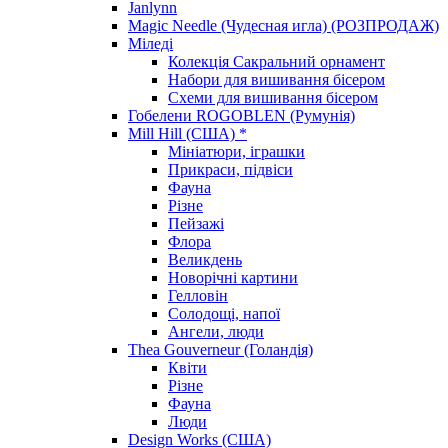
Janlynn
Magic Needle (Чудесная игла) (РОЗПРОДАЖ)
Міледі
Колекція Сакральний орнамент
Набори для вишивання бісером
Схеми для вишивання бісером
Гобелени ROGOBLEN (Румунія)
Mill Hill (США) *
Мініатюри, іграшки
Прикраси, підвіси
Фауна
Різне
Пейзажі
Флора
Великдень
Новорічні картини
Гелловін
Солодощі, напої
Ангели, люди
Thea Gouverneur (Голандія)
Квіти
Різне
Фауна
Люди
Design Works (США)