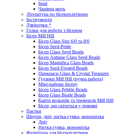
Інші
Чарівна мить
Література по бісероплетінню
Інструменти
Дзвіночки *
Голки для роботи з бісером
Бісер Mill Hill
Бісер Glass Size 6/0 та 8/0
Бісер Seed-Petite
Бісер Glass Seed Beads
Бісер Antique Glass Seed Beads
Бісер Magnifica Glass Beads
Бісер Seed-Frosted Beads
Прикраси Glass & Crystal Treasures
Гудзики Mill Hill (ручна работа)
Міні-набори бісеру
Бісер Glass Pebble Beads
Бісер Glass Bugle Beads
Карти кольорів та трежерсів Mill Hill
Бісер, що світиться у темряві
Паєтки
Шнури, дріт, нитка-гумка, мононитка
Дріт
Нитка-гумка, мононитка
Фурнітура для бісероплетіння