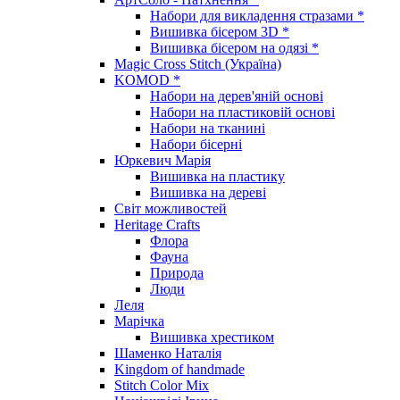
Набори для викладення стразами *
Вишивка бісером 3D *
Вишивка бісером на одязі *
Magic Cross Stitch (Україна)
KOMOD *
Набори на дерев'яній основі
Набори на пластиковій основі
Набори на тканині
Набори бісерні
Юркевич Марія
Вишивка на пластику
Вишивка на дереві
Світ можливостей
Heritage Crafts
Флора
Фауна
Природа
Люди
Леля
Марічка
Вишивка хрестиком
Шаменко Наталія
Kingdom of handmade
Stitch Color Mix