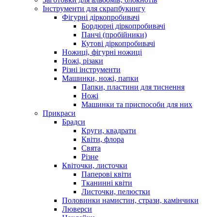
Інструменти для скрапбукингу
Фігурні діркопробивачі
Бордюрні діркопробивачі
Панчі (пробійники)
Кутові діркопробивачі
Ножиці, фігурні ножиці
Ножі, різаки
Різні інструменти
Машинки, ножі, папки
Папки, пластини для тиснення
Ножі
Машинки та приспособи для них
Прикраси
Брадси
Круги, квадрати
Квіти, флора
Свята
Різне
Квіточки, листочки
Паперові квіти
Тканинні квіти
Листочки, пелюстки
Половинки намистин, стрази, камінчики
Люверси