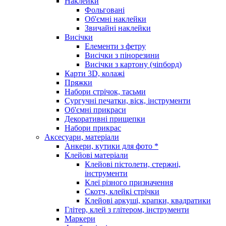
Наклейки
Фольговані
Об'ємні наклейки
Звичайні наклейки
Висічки
Елементи з фетру
Висічки з пінорезини
Висічки з картону (чіпборд)
Карти 3D, колажі
Пряжки
Набори стрічок, тасьми
Сургучні печатки, віск, інструменти
Об'ємні прикраси
Декоративні прищепки
Набори прикрас
Аксесуари, матеріали
Анкери, кутики для фото *
Клейові матеріали
Клейові пістолети, стержні,
інструменти
Клеї різного призначення
Скотч, клейкі стрічки
Клейові аркуші, крапки, квадратики
Глітер, клей з глітером, інструменти
Маркери