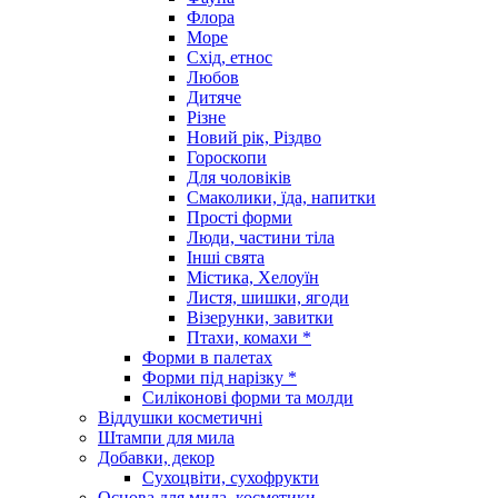
Флора
Море
Схід, етнос
Любов
Дитяче
Різне
Новий рік, Різдво
Гороскопи
Для чоловіків
Смаколики, їда, напитки
Прості форми
Люди, частини тіла
Інші свята
Містика, Хелоуїн
Листя, шишки, ягоди
Візерунки, завитки
Птахи, комахи *
Форми в палетах
Форми під нарізку *
Силіконові форми та молди
Віддушки косметичні
Штампи для мила
Добавки, декор
Сухоцвіти, сухофрукти
Основа для мила, косметики