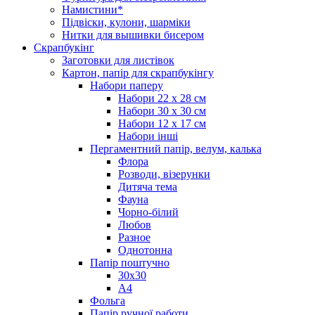
Намистини*
Підвіски, кулони, шарміки
Нитки для вышивки бисером
Скрапбукінг
Заготовки для листівок
Картон, папір для скрапбукінгу
Набори паперу
Набори 22 х 28 см
Набори 30 х 30 см
Набори 12 х 17 см
Набори інші
Пергаментний папір, велум, калька
Флора
Розводи, візерунки
Дитяча тема
Фауна
Чорно-білий
Любов
Разное
Однотонна
Папір поштучно
30х30
А4
Фольга
Папір ручної работи