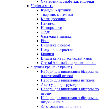
Скатертини, серфетки, мішечки
Чарiвна мить
Кумедні картинки
Тварини, метелики
Квіти, рослини
Пейзажі
Натюрморти
Люди
Часткова вишивка
Різне
Вишивка бісером
Подушки, серветки
Брошки
Вишивка на пластиковій канві
Crystal Art - набори для вишивки
Чарівна країна (Україна)
Набори для вишивання бісером на
пластиковій основі
Набори для вишивання нитками
Аксесуари для рукоділля
Набори для вишивання бісером по
дереву
Набори для вишивання бісером на
штучній шкірі
Заготовки для вишивки