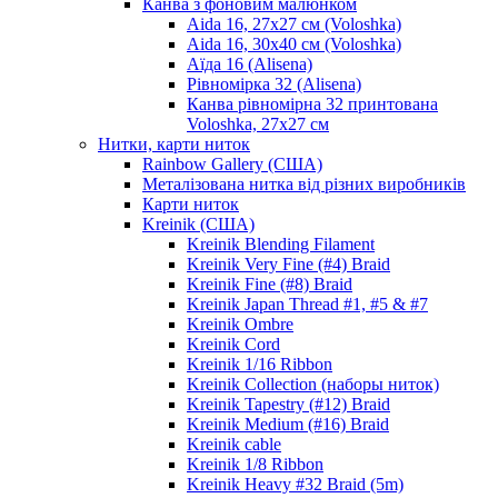
Канва з фоновим малюнком
Aida 16, 27х27 см (Voloshka)
Aida 16, 30х40 см (Voloshka)
Аїда 16 (Alisena)
Рівномірка 32 (Alisena)
Канва рівномірна 32 принтована
Voloshka, 27х27 см
Нитки, карти ниток
Rainbow Gallery (США)
Металізована нитка від різних виробників
Карти ниток
Kreinik (США)
Kreinik Blending Filament
Kreinik Very Fine (#4) Braid
Kreinik Fine (#8) Braid
Kreinik Japan Thread #1, #5 & #7
Kreinik Ombre
Kreinik Cord
Kreinik 1/16 Ribbon
Kreinik Collection (наборы ниток)
Kreinik Tapestry (#12) Braid
Kreinik Medium (#16) Braid
Kreinik cable
Kreinik 1/8 Ribbon
Kreinik Heavy #32 Braid (5m)