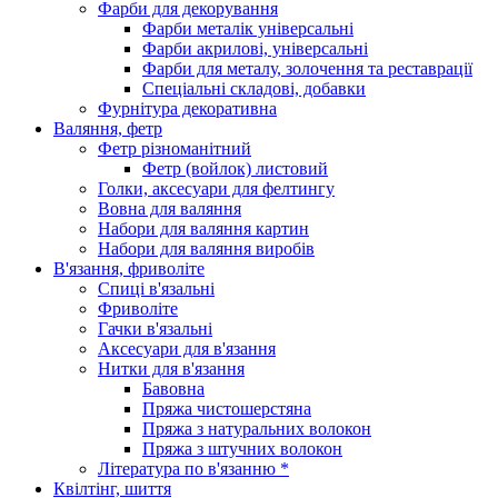
Фарби для декорування
Фарби металік універсальні
Фарби акрилові, універсальні
Фарби для металу, золочення та реставрації
Спеціальні складові, добавки
Фурнітура декоративна
Валяння, фетр
Фетр різноманітний
Фетр (войлок) листовий
Голки, аксесуари для фелтингу
Вовна для валяння
Набори для валяння картин
Набори для валяння виробів
В'язання, фриволіте
Спиці в'язальні
Фриволіте
Гачки в'язальні
Аксесуари для в'язання
Нитки для в'язання
Бавовна
Пряжа чистошерстяна
Пряжа з натуральних волокон
Пряжа з штучних волокон
Література по в'язанню *
Квілтінг, шиття