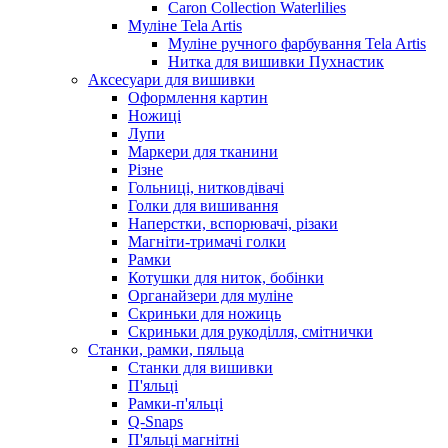
Caron Collection Waterlilies
Муліне Tela Artis
Муліне ручного фарбування Tela Artis
Нитка для вишивки Пухнастик
Аксесуари для вишивки
Оформлення картин
Ножиці
Лупи
Маркери для тканини
Різне
Гольниці, нитковдівачі
Голки для вишивання
Наперстки, вспорювачі, різаки
Магніти-тримачі голки
Рамки
Котушки для ниток, бобінки
Органайзери для муліне
Скриньки для ножиць
Скриньки для рукоділля, смітнички
Станки, рамки, пяльца
Станки для вишивки
П'яльці
Рамки-п'яльці
Q-Snaps
П'яльці магнітні