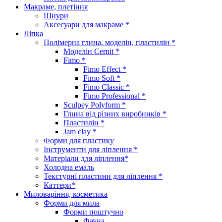
Макраме, плетіння
Шнури
Аксесуари для макраме *
Ліпка
Полімерна глина, моделін, пластилін *
Моделін Cernit *
Fimo *
Fimo Effect *
Fimo Soft *
Fimo Classic *
Fimo Professional *
Sculpey Polyform *
Глина від різних виробників *
Пластилін *
Jam clay *
Форми для пластику
Інструменти для ліплення *
Матеріали для ліплення*
Холодна емаль
Текстурні пластини для ліплення *
Каттери*
Миловаріння, косметика
Форми для мила
Форми поштучно
Фауна