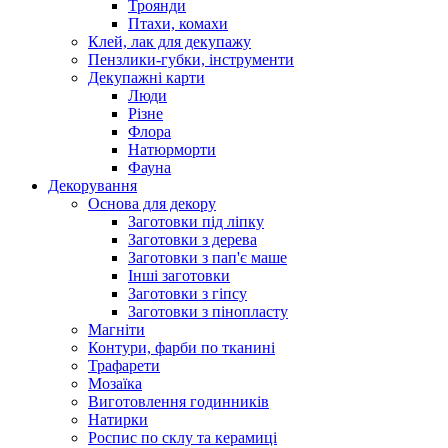
Троянди
Птахи, комахи
Клей, лак для декупажу
Пензлики-губки, інструменти
Декупажні карти
Люди
Різне
Флора
Натюрморти
Фауна
Декорування
Основа для декору
Заготовки під ліпку
Заготовки з дерева
Заготовки з пап'є маше
Інші заготовки
Заготовки з гіпсу
Заготовки з пінопласту
Магніти
Контури, фарби по тканині
Трафарети
Мозаїка
Виготовлення годинників
Натирки
Роспис по склу та керамиці