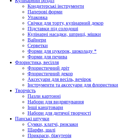
Кулінарний розділ
Кондитерські інструменти
Паперові форми
Упаковка
Свічки для торту, кулінарний декор
Підставки під солодощі
Кулінарні насадки, шприці, мішки
Вайнери
Серветки
Форми для цукерок, шоколаду *
Форми для печива
Флористика, весілля
Флористичний дріт
Флористичний декор
Аксесуари для весіль, вечірок
Інструменти та аксесуари для флористики
Творчість
Пазли картонні
Набори для видряпування
Інші канцтовари
Набори для дитячої творчості
Панські штучки
Сумки, клатчі, рюкзаки
Шарфи, шалі
Прикраси, біжутерія