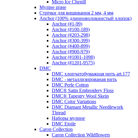
Micro Ice Chenill
Муліне різне
Стрічки для вишивання 2 мм, 4 мм
Anchor (100% длинноволокнистый хлопок)
Anchor (#1-99)
Anchor (#100-189)
Anchor (#203-298)
Anchor (#300-399)
Anchor (#400-899)
Anchor (#900-979)
Anchor (#1001-1098)
Anchor (#1201-9575)
DMC
DMC хлопчатобумажная нить art.177
DMC - металлизированая нить
DMC Perle Cotton
DMC® Satin Embroidery Floss
DMC® Tapestry Wool Skein
DMC Color Variations
DMC Diamant Metallic Needlework
Thread
Наборы мулине
DMC Etoile
Caron Collection
Caron Collection Wildflowers