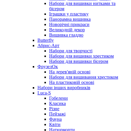
Набори для вишивки нитками та
бісером
Іграшки у пластику
Панорамна вишивка
Новорічні прикраси
Великодній декор
Вишивка гладдю
Butterfly
Абрис-Арт
Набори для творчості
Набори для вишивки хрестиком
Набори для вишивки бісером
ФрузелОк
На дерев'яній основі
Набори для вишивання хрестиком
На пластиковій основі
Набори інших виробників
Luca-S
Гобелени
Класика
Різне
Пейзажі
Фауна
Квіти
Натюрморти