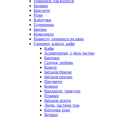
Прикраси для волосся
Брошки
Браслети
Різне
Каблучки
Годинники
Брелки
Комплекти
Намисто, прикраси на шию
Сережки, кліпси, кафи
Кафи
Асиметричні, з двох частин
Бантики
Сердця, любовь
Краплі
Імітація бірюзи
Імітація перлин
Предмети
Комахи
Квадратні, трикутні
Пташки
Імітація золота
Люди, частини тіла
Квіточки різні
Вечірні