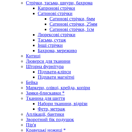
Стрічки, тасьма, шнури, бахрома
Капронові стрічки
Сатинові стрічки
Сатинові стрічки, 6мм
Сатинові стрічки, 25мм
Сатинові стрічки, 1см
Люрексові стрічки
Тасьма, сутаж
Інші стрічки
Бахрома, мереживо
Китиці
Люверси для тканини
Шторна фурнітура
Підхвати-кліпси
Підхвати магнітні
Бейка
Маркери, олівці, крейда, копіри
Замки-блискавки *
Тканина для шиття
Набори тканини, відрізи
Фетр, метраж
Аплікації, бантики
Зворотний бік подушок
Пір'я
Кравецькі ножиці *