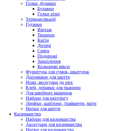
Голки, булавки
Булавки
Голки різні
Термоаплікації
Гудзики
Вінтаж
Тварини
Квіти
Дитячі
Свята
Подорожі
Захоплення
Кольорові мікси
Фурнітура для сумок, шкатулок
Допоміжне для шиття
Ножі, аксесуари до них
Клей, добавки для тканини
Для швейних машинок
Набори для квілтінгу
Лінійки, шаблони, трафарети, мати
Нитки для шиття
Килимарство
Набори для килимарства
Аксесуари для килимарства
Нитки для килимарства