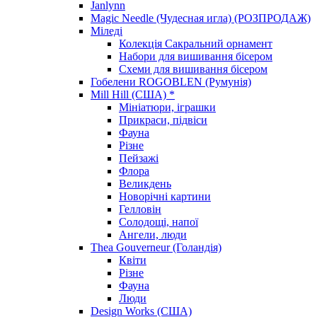
Janlynn
Magic Needle (Чудесная игла) (РОЗПРОДАЖ)
Міледі
Колекція Сакральний орнамент
Набори для вишивання бісером
Схеми для вишивання бісером
Гобелени ROGOBLEN (Румунія)
Mill Hill (США) *
Мініатюри, іграшки
Прикраси, підвіси
Фауна
Різне
Пейзажі
Флора
Великдень
Новорічні картини
Гелловін
Солодощі, напої
Ангели, люди
Thea Gouverneur (Голандія)
Квіти
Різне
Фауна
Люди
Design Works (США)