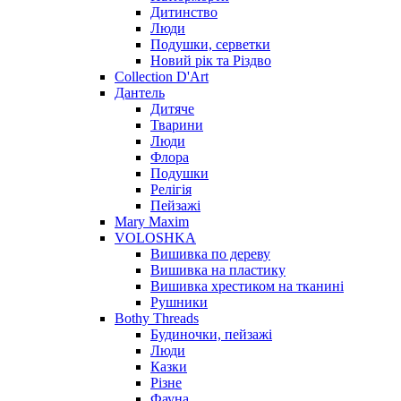
Дитинство
Люди
Подушки, серветки
Новий рік та Різдво
Collection D'Art
Дантель
Дитяче
Тварини
Люди
Флора
Подушки
Релігія
Пейзажі
Mary Maxim
VOLOSHKA
Вишивка по дереву
Вишивка на пластику
Вишивка хрестиком на тканині
Рушники
Bothy Threads
Будиночки, пейзажі
Люди
Казки
Різне
Фауна