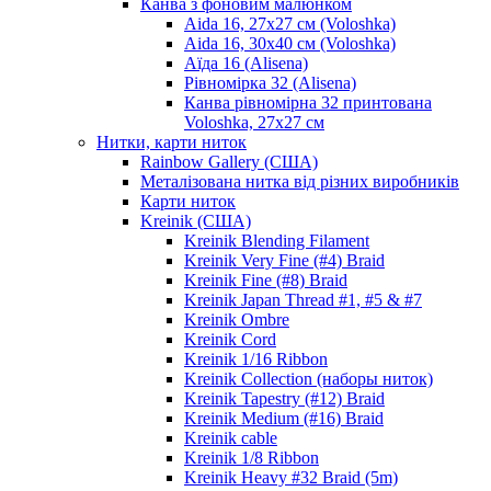
Канва з фоновим малюнком
Aida 16, 27х27 см (Voloshka)
Aida 16, 30х40 см (Voloshka)
Аїда 16 (Alisena)
Рівномірка 32 (Alisena)
Канва рівномірна 32 принтована
Voloshka, 27х27 см
Нитки, карти ниток
Rainbow Gallery (США)
Металізована нитка від різних виробників
Карти ниток
Kreinik (США)
Kreinik Blending Filament
Kreinik Very Fine (#4) Braid
Kreinik Fine (#8) Braid
Kreinik Japan Thread #1, #5 & #7
Kreinik Ombre
Kreinik Cord
Kreinik 1/16 Ribbon
Kreinik Collection (наборы ниток)
Kreinik Tapestry (#12) Braid
Kreinik Medium (#16) Braid
Kreinik cable
Kreinik 1/8 Ribbon
Kreinik Heavy #32 Braid (5m)