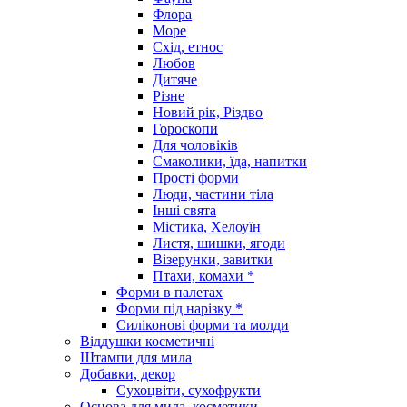
Флора
Море
Схід, етнос
Любов
Дитяче
Різне
Новий рік, Різдво
Гороскопи
Для чоловіків
Смаколики, їда, напитки
Прості форми
Люди, частини тіла
Інші свята
Містика, Хелоуїн
Листя, шишки, ягоди
Візерунки, завитки
Птахи, комахи *
Форми в палетах
Форми під нарізку *
Силіконові форми та молди
Віддушки косметичні
Штампи для мила
Добавки, декор
Сухоцвіти, сухофрукти
Основа для мила, косметики