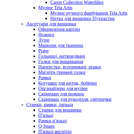
Caron Collection Waterlilies
Муліне Tela Artis
Муліне ручного фарбування Tela Artis
Нитка для вишивки Пухнастик
Аксесуари для вишивки
Оформлення картин
Ножиці
Лупи
Маркери для тканини
Різне
Гольниці, нитковдівачі
Голки для вишивання
Наперстки, вспорювачі, різаки
Магніти-тримачі голки
Рамки
Котушки для ниток, бобінки
Органайзери для муліне
Скриньки для ножиць
Скриньки для рукоділля, смітнички
Станки, рамки, пяльца
Станки для вишивки
П'яльці
Рамки-п'яльці
Q-Snaps
П'яльці магнітні