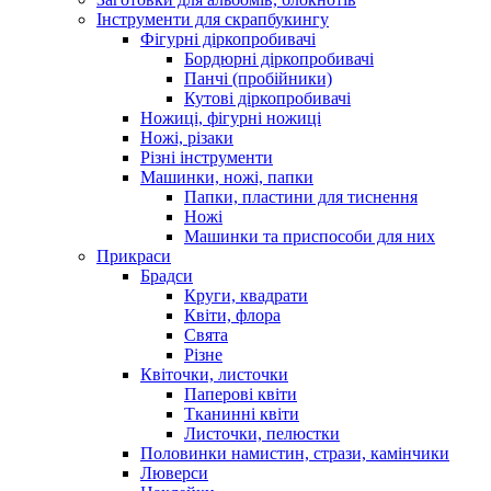
Інструменти для скрапбукингу
Фігурні діркопробивачі
Бордюрні діркопробивачі
Панчі (пробійники)
Кутові діркопробивачі
Ножиці, фігурні ножиці
Ножі, різаки
Різні інструменти
Машинки, ножі, папки
Папки, пластини для тиснення
Ножі
Машинки та приспособи для них
Прикраси
Брадси
Круги, квадрати
Квіти, флора
Свята
Різне
Квіточки, листочки
Паперові квіти
Тканинні квіти
Листочки, пелюстки
Половинки намистин, стрази, камінчики
Люверси