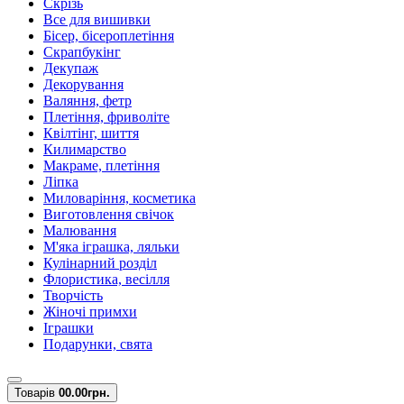
Скрізь
Все для вишивки
Бісер, бісероплетіння
Скрапбукінг
Декупаж
Декорування
Валяння, фетр
Плетіння, фриволіте
Квілтінг, шиття
Килимарство
Макраме, плетіння
Ліпка
Миловаріння, косметика
Виготовлення свічок
Малювання
М'яка іграшка, ляльки
Кулінарний розділ
Флористика, весілля
Творчість
Жіночі примхи
Іграшки
Подарунки, свята
Товарів
0
0.00грн.