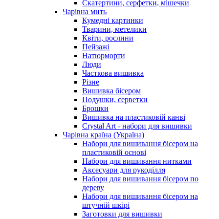
Скатертини, серфетки, мішечки
Чарiвна мить
Кумедні картинки
Тварини, метелики
Квіти, рослини
Пейзажі
Натюрморти
Люди
Часткова вишивка
Різне
Вишивка бісером
Подушки, серветки
Брошки
Вишивка на пластиковій канві
Crystal Art - набори для вишивки
Чарівна країна (Україна)
Набори для вишивання бісером на
пластиковій основі
Набори для вишивання нитками
Аксесуари для рукоділля
Набори для вишивання бісером по
дереву
Набори для вишивання бісером на
штучній шкірі
Заготовки для вишивки