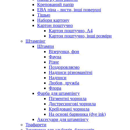
Крепований папір
ЕВА піна - листи, інші поверхні
Тішью
Набори картону
Картон поштучно
Картон поштучно, А4
Картон поштучно, інші розміри
Штампінг
Штампи
Візерунки, фон
Фауна
Різне
Поздоровляємо
Надписи різноманітні
Надписи
Любов, дружба
Флора
Фарба для штампінгу
Пігментні чорнила
Дистресингові чорнила
Крейдовані чорнила
На основі барвника (dye ink)
Аксесуари для штампінгу
Трафарети
Заготовки для альбомів, блокнотів