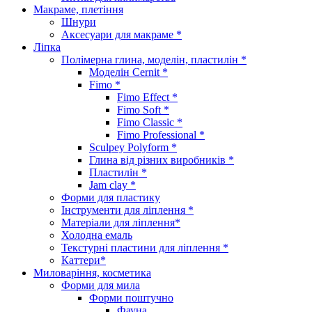
Макраме, плетіння
Шнури
Аксесуари для макраме *
Ліпка
Полімерна глина, моделін, пластилін *
Моделін Cernit *
Fimo *
Fimo Effect *
Fimo Soft *
Fimo Classic *
Fimo Professional *
Sculpey Polyform *
Глина від різних виробників *
Пластилін *
Jam clay *
Форми для пластику
Інструменти для ліплення *
Матеріали для ліплення*
Холодна емаль
Текстурні пластини для ліплення *
Каттери*
Миловаріння, косметика
Форми для мила
Форми поштучно
Фауна