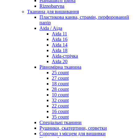
Наніашвілі Ірина
Riznobarvna
Тканина для вишивання
Пластикова канва, страмін, перфорований
папір
Aida / Аіда
Aida 11
Aida 16
Aida 14
Aida 18
Aida-стрічка
Aida 20
Рівномірна тканина
25 count
27 count
18 count
28 count
10 count
32 count
22 count
16 count
35 count
Спеціальні тканини
Рушники, скатертини, серветки
Сорочки з місцем для вишивки