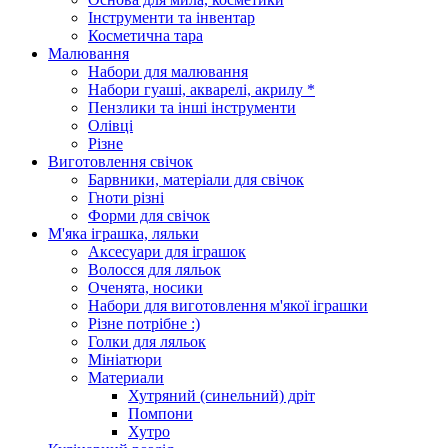
Інструменти та інвентар
Косметична тара
Малювання
Набори для малювання
Набори гуаші, акварелі, акрилу *
Пензлики та інші інструменти
Олівці
Різне
Виготовлення свічок
Барвники, матеріали для свічок
Гноти різні
Форми для свічок
М'яка іграшка, ляльки
Аксесуари для іграшок
Волосся для ляльок
Оченята, носики
Набори для виготовлення м'якої іграшки
Різне потрібне :)
Голки для ляльок
Мініатюри
Материали
Хутряний (синельний) дріт
Помпони
Хутро