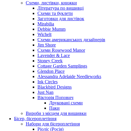
Схеми, листівки, книжки
Література по вишивці
Схеми та буклети
Заготовки для листівок
Mirabilia
Debbie Mumm
Wichelt
Схеми американських дизайнерів
Jim Shore
Cхеми Rosewood Manor
Lavender & Lace
Stoney Creek
Cottage Garden Samplings
Glendon Place
Alessandra Adelaide Needleworks
Ink Circles
Blackbird Designs
Just Nan
Вікторія Попович
Друковані схеми
Паки
Вироби з місцем для вишивки
Бісер, бісероплетіння
Набори для бісероплетіння
Ріоліс (Росія)