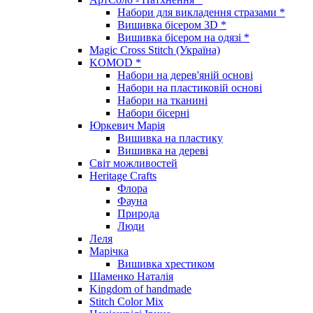
Набори для викладення стразами *
Вишивка бісером 3D *
Вишивка бісером на одязі *
Magic Cross Stitch (Україна)
KOMOD *
Набори на дерев'яній основі
Набори на пластиковій основі
Набори на тканині
Набори бісерні
Юркевич Марія
Вишивка на пластику
Вишивка на дереві
Світ можливостей
Heritage Crafts
Флора
Фауна
Природа
Люди
Леля
Марічка
Вишивка хрестиком
Шаменко Наталія
Kingdom of handmade
Stitch Color Mix