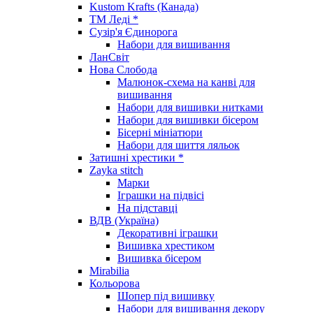
Kustom Krafts (Канада)
ТМ Леді *
Сузір'я Єдинорога
Набори для вишивання
ЛанСвіт
Нова Слобода
Малюнок-схема на канві для
вишивання
Набори для вишивки нитками
Набори для вишивки бісером
Бісерні мініатюри
Набори для шиття ляльок
Затишні хрестики *
Zayka stitch
Марки
Іграшки на підвісі
На підставці
ВДВ (Україна)
Декоративні іграшки
Вишивка хрестиком
Вишивка бісером
Mirabilia
Кольорова
Шопер під вишивку
Набори для вишивання декору