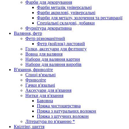
Фарби для декорування
Фарби металік універсальні
Фарби акрилові, універсальні
Фарби для металу, золочення та реставрації
Спеціальні складові, добавки
Фурнітура декоративна
Валяння, фетр
Фетр різноманітний
Фетр (войлок) листовий
Голки, аксесуари для фелтингу
Вовна для валяння
Набори для валяння картин
Набори для валяння виробів
В'язання, фриволіте
Спиці в'язальні
Фриволіте
Гачки в'язальні
Аксесуари для в'язання
Нитки для в'язання
Бавовна
Пряжа чистошерстяна
Пряжа з натуральних волокон
Пряжа з штучних волокон
Література по в'язанню *
Квілтінг, шиття