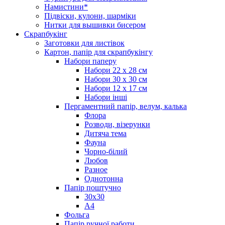
Намистини*
Підвіски, кулони, шарміки
Нитки для вышивки бисером
Скрапбукінг
Заготовки для листівок
Картон, папір для скрапбукінгу
Набори паперу
Набори 22 х 28 см
Набори 30 х 30 см
Набори 12 х 17 см
Набори інші
Пергаментний папір, велум, калька
Флора
Розводи, візерунки
Дитяча тема
Фауна
Чорно-білий
Любов
Разное
Однотонна
Папір поштучно
30х30
А4
Фольга
Папір ручної работи