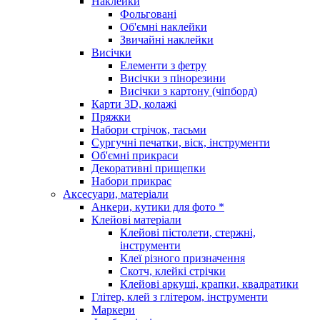
Наклейки
Фольговані
Об'ємні наклейки
Звичайні наклейки
Висічки
Елементи з фетру
Висічки з пінорезини
Висічки з картону (чіпборд)
Карти 3D, колажі
Пряжки
Набори стрічок, тасьми
Сургучні печатки, віск, інструменти
Об'ємні прикраси
Декоративні прищепки
Набори прикрас
Аксесуари, матеріали
Анкери, кутики для фото *
Клейові матеріали
Клейові пістолети, стержні,
інструменти
Клеї різного призначення
Скотч, клейкі стрічки
Клейові аркуші, крапки, квадратики
Глітер, клей з глітером, інструменти
Маркери