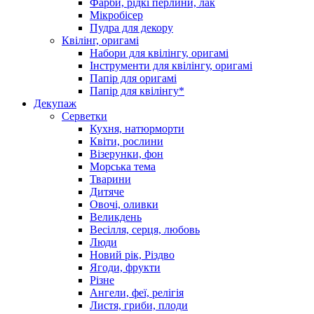
Фарби, рідкі перлини, лак
Мікробісер
Пудра для декору
Квілінг, оригамі
Набори для квілінгу, оригамі
Інструменти для квілінгу, оригамі
Папір для оригамі
Папір для квілінгу*
Декупаж
Серветки
Кухня, натюрморти
Квіти, рослини
Візерунки, фон
Морська тема
Тварини
Дитяче
Овочі, оливки
Великдень
Весілля, серця, любовь
Люди
Новий рік, Різдво
Ягоди, фрукти
Різне
Ангели, феї, релігія
Листя, гриби, плоди