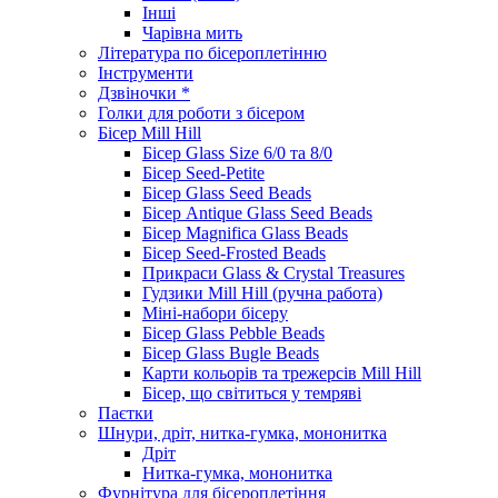
Інші
Чарівна мить
Література по бісероплетінню
Інструменти
Дзвіночки *
Голки для роботи з бісером
Бісер Mill Hill
Бісер Glass Size 6/0 та 8/0
Бісер Seed-Petite
Бісер Glass Seed Beads
Бісер Antique Glass Seed Beads
Бісер Magnifica Glass Beads
Бісер Seed-Frosted Beads
Прикраси Glass & Crystal Treasures
Гудзики Mill Hill (ручна работа)
Міні-набори бісеру
Бісер Glass Pebble Beads
Бісер Glass Bugle Beads
Карти кольорів та трежерсів Mill Hill
Бісер, що світиться у темряві
Паєтки
Шнури, дріт, нитка-гумка, мононитка
Дріт
Нитка-гумка, мононитка
Фурнітура для бісероплетіння