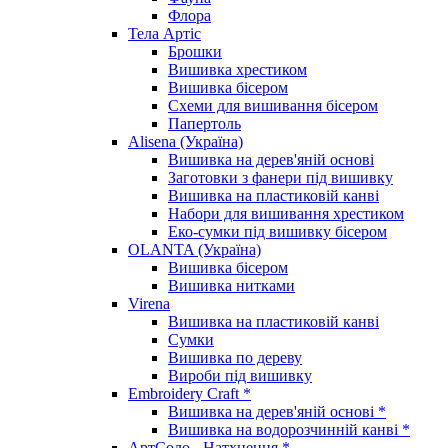
Флора
Тела Артіс
Брошки
Вишивка хрестиком
Вишивка бісером
Схеми для вишивання бісером
Папертоль
Alisena (Україна)
Вишивка на дерев'яній основі
Заготовки з фанери під вишивку
Вишивка на пластиковій канві
Набори для вишивання хрестиком
Еко-сумки під вишивку бісером
OLANTA (Україна)
Вишивка бісером
Вишивка нитками
Virena
Вишивка на пластиковій канві
Сумки
Вишивка по дереву
Вироби під вишивку
Embroidery Craft *
Вишивка на дерев'яній основі *
Вишивка на водорозчинній канві *
АртСоло - Натхнення *