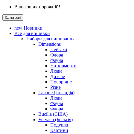
Ваш кошик порожній!
Категорії
new
Новинки
Все для вишивки
Набори для вишивання
Dimensions
Пейзажі
Флора
Фауна
Натюрморти
Люди
Дитяче
Новорічне
Різне
Lanarte (Голандія)
Люди
Фауна
Флора
Bucilla (США)
Vervaco (Бельгія)
Подушки
Картини