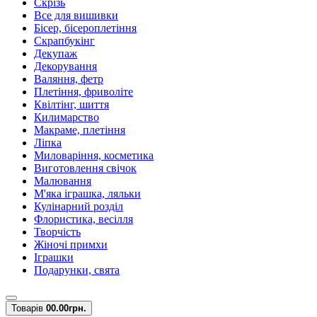
Скрізь
Все для вишивки
Бісер, бісероплетіння
Скрапбукінг
Декупаж
Декорування
Валяння, фетр
Плетіння, фриволіте
Квілтінг, шиття
Килимарство
Макраме, плетіння
Ліпка
Миловаріння, косметика
Виготовлення свічок
Малювання
М'яка іграшка, ляльки
Кулінарний розділ
Флористика, весілля
Творчість
Жіночі примхи
Іграшки
Подарунки, свята
Товарів
0
0.00грн.