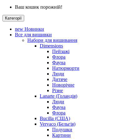
Ваш кошик порожній!
Категорії
new
Новинки
Все для вишивки
Набори для вишивання
Dimensions
Пейзажі
Флора
Фауна
Натюрморти
Люди
Дитяче
Новорічне
Різне
Lanarte (Голандія)
Люди
Фауна
Флора
Bucilla (США)
Vervaco (Бельгія)
Подушки
Картини