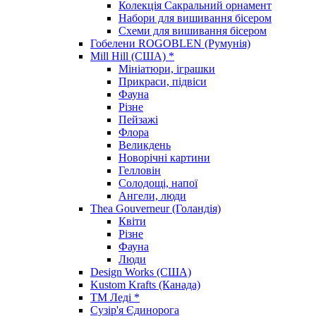
Колекція Сакральний орнамент
Набори для вишивання бісером
Схеми для вишивання бісером
Гобелени ROGOBLEN (Румунія)
Mill Hill (США) *
Мініатюри, іграшки
Прикраси, підвіси
Фауна
Різне
Пейзажі
Флора
Великдень
Новорічні картини
Гелловін
Солодощі, напої
Ангели, люди
Thea Gouverneur (Голандія)
Квіти
Різне
Фауна
Люди
Design Works (США)
Kustom Krafts (Канада)
ТМ Леді *
Сузір'я Єдинорога