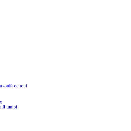
иковій основі
у
ій шкірі