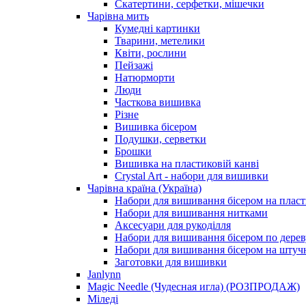
Скатертини, серфетки, мішечки
Чарiвна мить
Кумедні картинки
Тварини, метелики
Квіти, рослини
Пейзажі
Натюрморти
Люди
Часткова вишивка
Різне
Вишивка бісером
Подушки, серветки
Брошки
Вишивка на пластиковій канві
Crystal Art - набори для вишивки
Чарівна країна (Україна)
Набори для вишивання бісером на пласт
Набори для вишивання нитками
Аксесуари для рукоділля
Набори для вишивання бісером по дерев
Набори для вишивання бісером на штучн
Заготовки для вишивки
Janlynn
Magic Needle (Чудесная игла) (РОЗПРОДАЖ)
Міледі