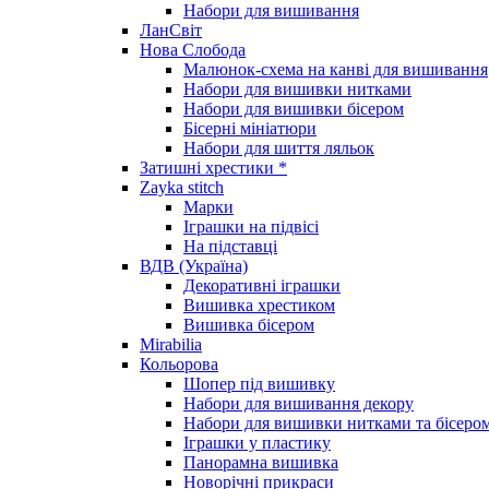
Набори для вишивання
ЛанСвіт
Нова Слобода
Малюнок-схема на канві для вишивання
Набори для вишивки нитками
Набори для вишивки бісером
Бісерні мініатюри
Набори для шиття ляльок
Затишні хрестики *
Zayka stitch
Марки
Іграшки на підвісі
На підставці
ВДВ (Україна)
Декоративні іграшки
Вишивка хрестиком
Вишивка бісером
Mirabilia
Кольорова
Шопер під вишивку
Набори для вишивання декору
Набори для вишивки нитками та бісеро
Іграшки у пластику
Панорамна вишивка
Новорічні прикраси