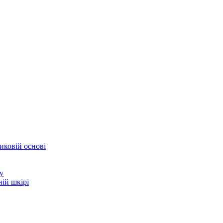
иковій основі
у
ій шкірі