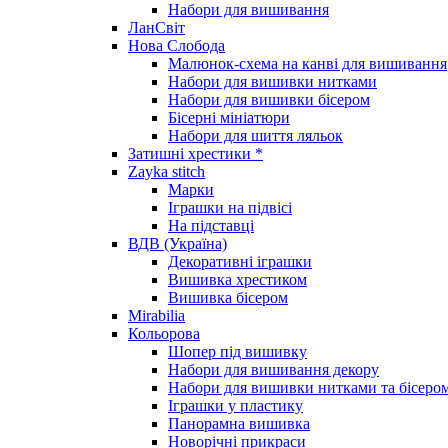
Набори для вишивання
ЛанСвіт
Нова Слобода
Малюнок-схема на канві для вишивання
Набори для вишивки нитками
Набори для вишивки бісером
Бісерні мініатюри
Набори для шиття ляльок
Затишні хрестики *
Zayka stitch
Марки
Іграшки на підвісі
На підставці
ВДВ (Україна)
Декоративні іграшки
Вишивка хрестиком
Вишивка бісером
Mirabilia
Кольорова
Шопер під вишивку
Набори для вишивання декору
Набори для вишивки нитками та бісеро
Іграшки у пластику
Панорамна вишивка
Новорічні прикраси