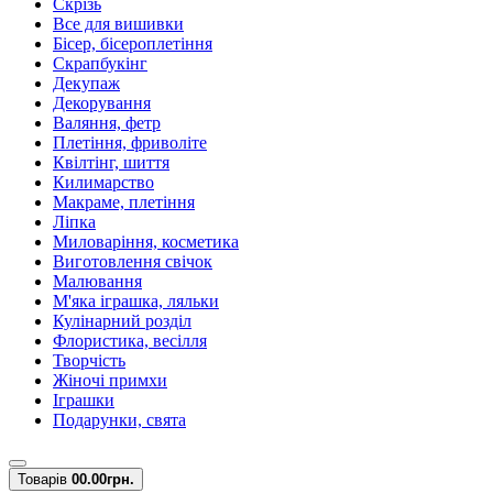
Скрізь
Все для вишивки
Бісер, бісероплетіння
Скрапбукінг
Декупаж
Декорування
Валяння, фетр
Плетіння, фриволіте
Квілтінг, шиття
Килимарство
Макраме, плетіння
Ліпка
Миловаріння, косметика
Виготовлення свічок
Малювання
М'яка іграшка, ляльки
Кулінарний розділ
Флористика, весілля
Творчість
Жіночі примхи
Іграшки
Подарунки, свята
Товарів
0
0.00грн.