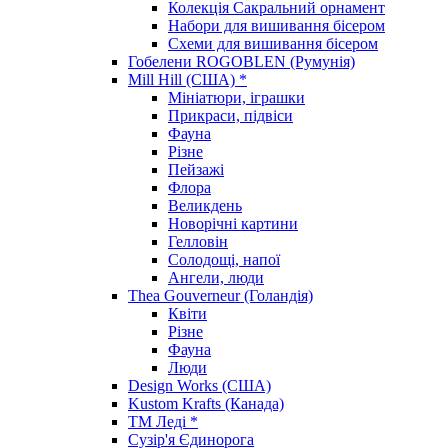
Колекція Сакральний орнамент
Набори для вишивання бісером
Схеми для вишивання бісером
Гобелени ROGOBLEN (Румунія)
Mill Hill (США) *
Мініатюри, іграшки
Прикраси, підвіси
Фауна
Різне
Пейзажі
Флора
Великдень
Новорічні картини
Гелловін
Солодощі, напої
Ангели, люди
Thea Gouverneur (Голандія)
Квіти
Різне
Фауна
Люди
Design Works (США)
Kustom Krafts (Канада)
ТМ Леді *
Сузір'я Єдинорога