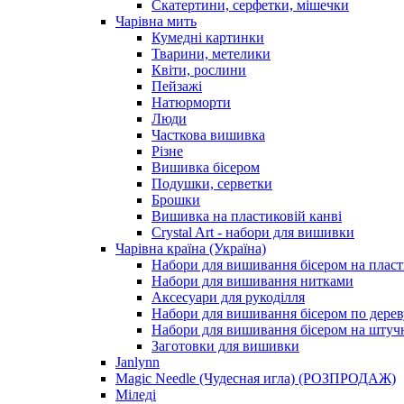
Скатертини, серфетки, мішечки
Чарiвна мить
Кумедні картинки
Тварини, метелики
Квіти, рослини
Пейзажі
Натюрморти
Люди
Часткова вишивка
Різне
Вишивка бісером
Подушки, серветки
Брошки
Вишивка на пластиковій канві
Crystal Art - набори для вишивки
Чарівна країна (Україна)
Набори для вишивання бісером на пласт
Набори для вишивання нитками
Аксесуари для рукоділля
Набори для вишивання бісером по дерев
Набори для вишивання бісером на штучн
Заготовки для вишивки
Janlynn
Magic Needle (Чудесная игла) (РОЗПРОДАЖ)
Міледі