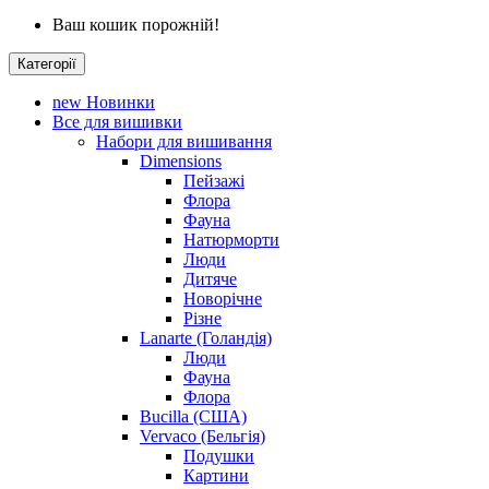
Ваш кошик порожній!
Категорії
new
Новинки
Все для вишивки
Набори для вишивання
Dimensions
Пейзажі
Флора
Фауна
Натюрморти
Люди
Дитяче
Новорічне
Різне
Lanarte (Голандія)
Люди
Фауна
Флора
Bucilla (США)
Vervaco (Бельгія)
Подушки
Картини