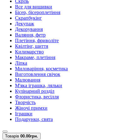
Скрізь
Все для вишивки
Бісер, бісероплетіння
Скрапбукінг
Декупаж
Декорування
Валяння, фетр
Плетіння, фриволіте
Квілтінг, шиття
Килимарство
Макраме, плетіння
Ліпка
Миловаріння, косметика
Виготовлення свічок
Малювання
М'яка іграшка, ляльки
Кулінарний розділ
Флористика, весілля
Творчість
Жіночі примхи
Іграшки
Подарунки, свята
Товарів
0
0.00грн.