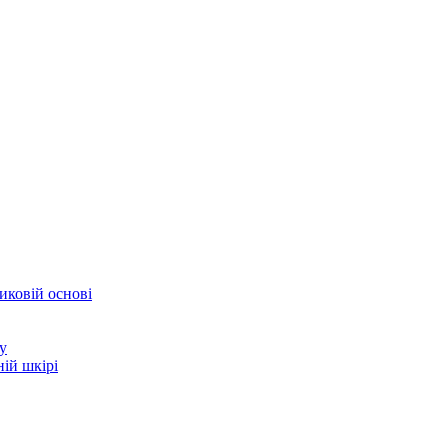
иковій основі
у
ій шкірі