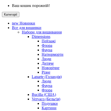
Ваш кошик порожній!
Категорії
new
Новинки
Все для вишивки
Набори для вишивання
Dimensions
Пейзажі
Флора
Фауна
Натюрморти
Люди
Дитяче
Новорічне
Різне
Lanarte (Голандія)
Люди
Фауна
Флора
Bucilla (США)
Vervaco (Бельгія)
Подушки
Картини