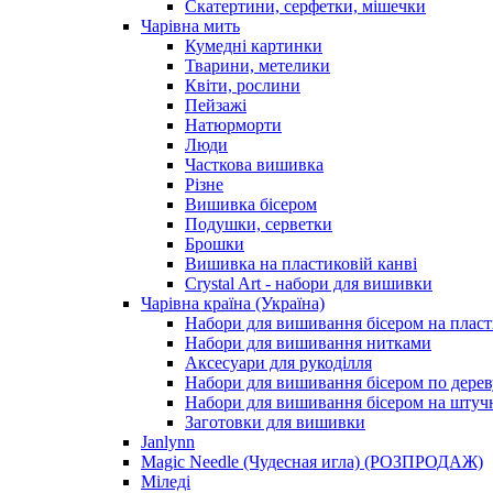
Скатертини, серфетки, мішечки
Чарiвна мить
Кумедні картинки
Тварини, метелики
Квіти, рослини
Пейзажі
Натюрморти
Люди
Часткова вишивка
Різне
Вишивка бісером
Подушки, серветки
Брошки
Вишивка на пластиковій канві
Crystal Art - набори для вишивки
Чарівна країна (Україна)
Набори для вишивання бісером на пласт
Набори для вишивання нитками
Аксесуари для рукоділля
Набори для вишивання бісером по дерев
Набори для вишивання бісером на штучн
Заготовки для вишивки
Janlynn
Magic Needle (Чудесная игла) (РОЗПРОДАЖ)
Міледі