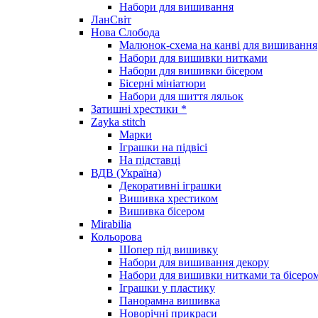
Набори для вишивання
ЛанСвіт
Нова Слобода
Малюнок-схема на канві для вишивання
Набори для вишивки нитками
Набори для вишивки бісером
Бісерні мініатюри
Набори для шиття ляльок
Затишні хрестики *
Zayka stitch
Марки
Іграшки на підвісі
На підставці
ВДВ (Україна)
Декоративні іграшки
Вишивка хрестиком
Вишивка бісером
Mirabilia
Кольорова
Шопер під вишивку
Набори для вишивання декору
Набори для вишивки нитками та бісеро
Іграшки у пластику
Панорамна вишивка
Новорічні прикраси