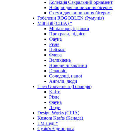
Колекція Сакральний орнамент
Набори для вишивання бісером
Схеми для вишивання бісером
Гобелени ROGOBLEN (Румунія)
Mill Hill (США) *
Мініатюри, іграшки
Прикраси, підвіси
Фауна
Різне
Пейзажі
Флора
Великдень
Новорічні картини
Гелловін
Солодощі, напої
Ангели, люди
Thea Gouverneur (Голандія)
Квіти
Різне
Фауна
Люди
Design Works (США)
Kustom Krafts (Канада)
ТМ Леді *
Сузір'я Єдинорога