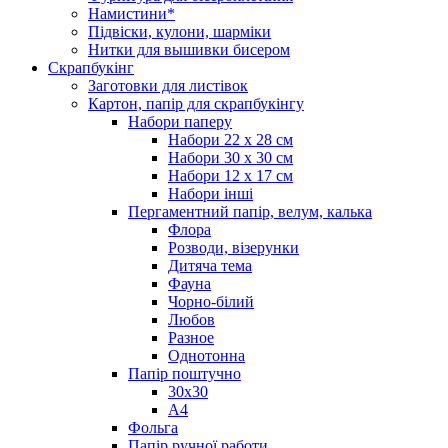
Намистини*
Підвіски, кулони, шарміки
Нитки для вышивки бисером
Скрапбукінг
Заготовки для листівок
Картон, папір для скрапбукінгу
Набори паперу
Набори 22 х 28 см
Набори 30 х 30 см
Набори 12 х 17 см
Набори інші
Пергаментний папір, велум, калька
Флора
Розводи, візерунки
Дитяча тема
Фауна
Чорно-білий
Любов
Разное
Однотонна
Папір поштучно
30х30
А4
Фольга
Папір ручної работи