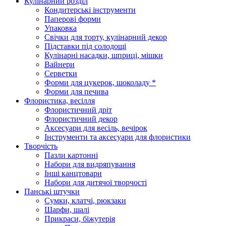
Кулінарний розділ
Кондитерські інструменти
Паперові форми
Упаковка
Свічки для торту, кулінарний декор
Підставки під солодощі
Кулінарні насадки, шприці, мішки
Вайнери
Серветки
Форми для цукерок, шоколаду *
Форми для печива
Флористика, весілля
Флористичний дріт
Флористичний декор
Аксесуари для весіль, вечірок
Інструменти та аксесуари для флористики
Творчість
Пазли картонні
Набори для видряпування
Інші канцтовари
Набори для дитячої творчості
Панські штучки
Сумки, клатчі, рюкзаки
Шарфи, шалі
Прикраси, біжутерія