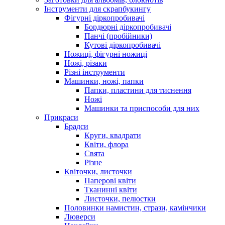
Інструменти для скрапбукингу
Фігурні діркопробивачі
Бордюрні діркопробивачі
Панчі (пробійники)
Кутові діркопробивачі
Ножиці, фігурні ножиці
Ножі, різаки
Різні інструменти
Машинки, ножі, папки
Папки, пластини для тиснення
Ножі
Машинки та приспособи для них
Прикраси
Брадси
Круги, квадрати
Квіти, флора
Свята
Різне
Квіточки, листочки
Паперові квіти
Тканинні квіти
Листочки, пелюстки
Половинки намистин, стрази, камінчики
Люверси