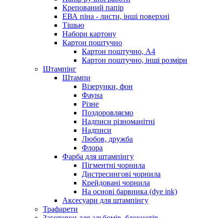
Крепований папір
ЕВА піна - листи, інші поверхні
Тішью
Набори картону
Картон поштучно
Картон поштучно, А4
Картон поштучно, інші розміри
Штампінг
Штампи
Візерунки, фон
Фауна
Різне
Поздоровляємо
Надписи різноманітні
Надписи
Любов, дружба
Флора
Фарба для штампінгу
Пігментні чорнила
Дистресингові чорнила
Крейдовані чорнила
На основі барвника (dye ink)
Аксесуари для штампінгу
Трафарети
Заготовки для альбомів, блокнотів