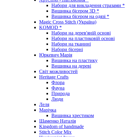
Набори для викладення стразами *
Вишивка бісером 3D *
Вишивка бісером на одязі *
Magic Cross Stitch (Україна)
KOMOD *
Набори на дерев'яній основі
Набори на пластиковій основі
Набори на тканині
Набори бісерні
Юркевич Марія
Вишивка на пластику
Вишивка на дереві
Світ можливостей
Heritage Crafts
Флора
Фауна
Природа
Люди
Леля
Марічка
Вишивка хрестиком
Шаменко Наталія
Kingdom of handmade
Stitch Color Mix