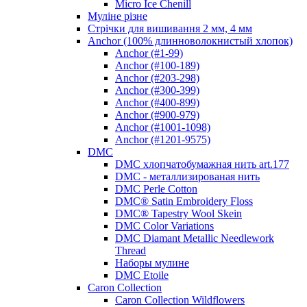
Micro Ice Chenill
Муліне різне
Стрічки для вишивання 2 мм, 4 мм
Anchor (100% длинноволокнистый хлопок)
Anchor (#1-99)
Anchor (#100-189)
Anchor (#203-298)
Anchor (#300-399)
Anchor (#400-899)
Anchor (#900-979)
Anchor (#1001-1098)
Anchor (#1201-9575)
DMC
DMC хлопчатобумажная нить art.177
DMC - металлизированая нить
DMC Perle Cotton
DMC® Satin Embroidery Floss
DMC® Tapestry Wool Skein
DMC Color Variations
DMC Diamant Metallic Needlework
Thread
Наборы мулине
DMC Etoile
Caron Collection
Caron Collection Wildflowers