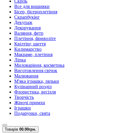
Скрізь
Все для вишивки
Бісер, бісероплетіння
Скрапбукінг
Декупаж
Декорування
Валяння, фетр
Плетіння, фриволіте
Квілтінг, шиття
Килимарство
Макраме, плетіння
Ліпка
Миловаріння, косметика
Виготовлення свічок
Малювання
М'яка іграшка, ляльки
Кулінарний розділ
Флористика, весілля
Творчість
Жіночі примхи
Іграшки
Подарунки, свята
Товарів
0
0.00грн.