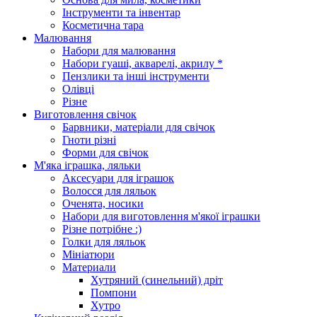
Інструменти та інвентар
Косметична тара
Малювання
Набори для малювання
Набори гуаші, акварелі, акрилу *
Пензлики та інші інструменти
Олівці
Різне
Виготовлення свічок
Барвники, матеріали для свічок
Гноти різні
Форми для свічок
М'яка іграшка, ляльки
Аксесуари для іграшок
Волосся для ляльок
Оченята, носики
Набори для виготовлення м'якої іграшки
Різне потрібне :)
Голки для ляльок
Мініатюри
Материали
Хутряний (синельний) дріт
Помпони
Хутро