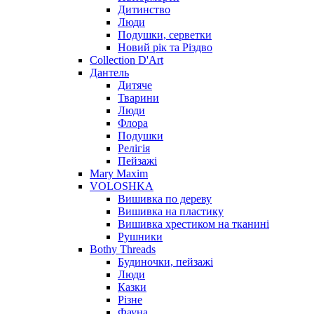
Дитинство
Люди
Подушки, серветки
Новий рік та Різдво
Collection D'Art
Дантель
Дитяче
Тварини
Люди
Флора
Подушки
Релігія
Пейзажі
Mary Maxim
VOLOSHKA
Вишивка по дереву
Вишивка на пластику
Вишивка хрестиком на тканині
Рушники
Bothy Threads
Будиночки, пейзажі
Люди
Казки
Різне
Фауна