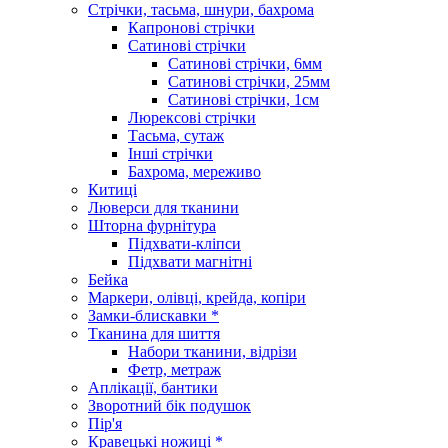
Стрічки, тасьма, шнури, бахрома
Капронові стрічки
Сатинові стрічки
Сатинові стрічки, 6мм
Сатинові стрічки, 25мм
Сатинові стрічки, 1см
Люрексові стрічки
Тасьма, сутаж
Інші стрічки
Бахрома, мереживо
Китиці
Люверси для тканини
Шторна фурнітура
Підхвати-кліпси
Підхвати магнітні
Бейка
Маркери, олівці, крейда, копіри
Замки-блискавки *
Тканина для шиття
Набори тканини, відрізи
Фетр, метраж
Аплікації, бантики
Зворотний бік подушок
Пір'я
Кравецькі ножиці *