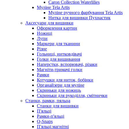
Caron Collection Waterlilies
Муліне Tela Artis
Муліне ручного фарбування Tela Artis
Нитка для вишивки Пухнастик
Аксесуари для вишивки
Оформлення картин
Ножиці
Лупи
Маркери для тканини
Різне
Гольниці, нитковдівачі
Голки для вишивання
Наперстки, вспорювачі, різаки
Магніти-тримачі голки
Рамки
Котушки для ниток, бобінки
Органайзери для муліне
Скриньки для ножиць
Скриньки для рукоділля, смітнички
Станки, рамки, пяльца
Станки для вишивки
П'яльці
Рамки-п'яльці
Q-Snaps
П'яльці магнітні