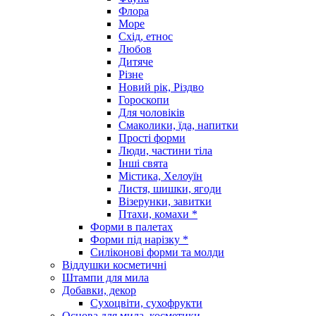
Флора
Море
Схід, етнос
Любов
Дитяче
Різне
Новий рік, Різдво
Гороскопи
Для чоловіків
Смаколики, їда, напитки
Прості форми
Люди, частини тіла
Інші свята
Містика, Хелоуїн
Листя, шишки, ягоди
Візерунки, завитки
Птахи, комахи *
Форми в палетах
Форми під нарізку *
Силіконові форми та молди
Віддушки косметичні
Штампи для мила
Добавки, декор
Сухоцвіти, сухофрукти
Основа для мила, косметики