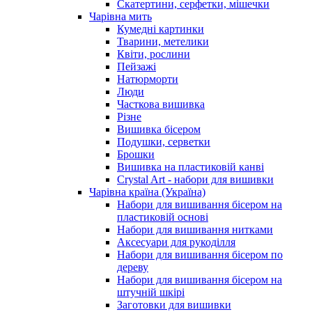
Скатертини, серфетки, мішечки
Чарiвна мить
Кумедні картинки
Тварини, метелики
Квіти, рослини
Пейзажі
Натюрморти
Люди
Часткова вишивка
Різне
Вишивка бісером
Подушки, серветки
Брошки
Вишивка на пластиковій канві
Crystal Art - набори для вишивки
Чарівна країна (Україна)
Набори для вишивання бісером на
пластиковій основі
Набори для вишивання нитками
Аксесуари для рукоділля
Набори для вишивання бісером по
дереву
Набори для вишивання бісером на
штучній шкірі
Заготовки для вишивки