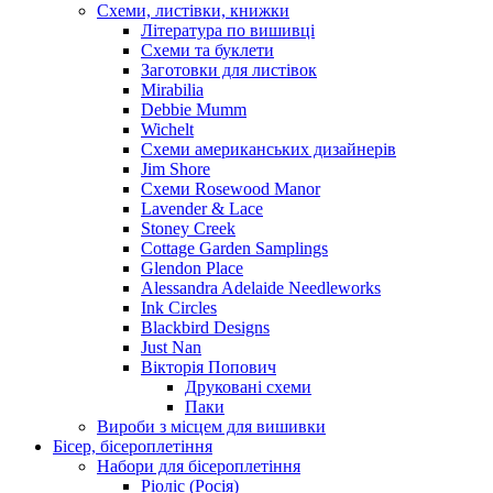
Схеми, листівки, книжки
Література по вишивці
Схеми та буклети
Заготовки для листівок
Mirabilia
Debbie Mumm
Wichelt
Схеми американських дизайнерів
Jim Shore
Cхеми Rosewood Manor
Lavender & Lace
Stoney Creek
Cottage Garden Samplings
Glendon Place
Alessandra Adelaide Needleworks
Ink Circles
Blackbird Designs
Just Nan
Вікторія Попович
Друковані схеми
Паки
Вироби з місцем для вишивки
Бісер, бісероплетіння
Набори для бісероплетіння
Ріоліс (Росія)