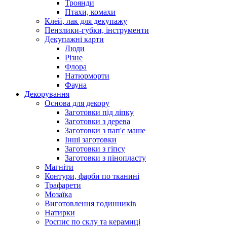
Троянди
Птахи, комахи
Клей, лак для декупажу
Пензлики-губки, інструменти
Декупажні карти
Люди
Різне
Флора
Натюрморти
Фауна
Декорування
Основа для декору
Заготовки під ліпку
Заготовки з дерева
Заготовки з пап'є маше
Інші заготовки
Заготовки з гіпсу
Заготовки з пінопласту
Магніти
Контури, фарби по тканині
Трафарети
Мозаїка
Виготовлення годинників
Натирки
Роспис по склу та керамиці