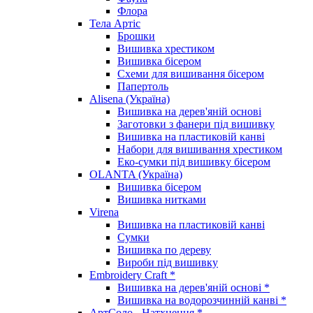
Флора
Тела Артіс
Брошки
Вишивка хрестиком
Вишивка бісером
Схеми для вишивання бісером
Папертоль
Alisena (Україна)
Вишивка на дерев'яній основі
Заготовки з фанери під вишивку
Вишивка на пластиковій канві
Набори для вишивання хрестиком
Еко-сумки під вишивку бісером
OLANTA (Україна)
Вишивка бісером
Вишивка нитками
Virena
Вишивка на пластиковій канві
Сумки
Вишивка по дереву
Вироби під вишивку
Embroidery Craft *
Вишивка на дерев'яній основі *
Вишивка на водорозчинній канві *
АртСоло - Натхнення *