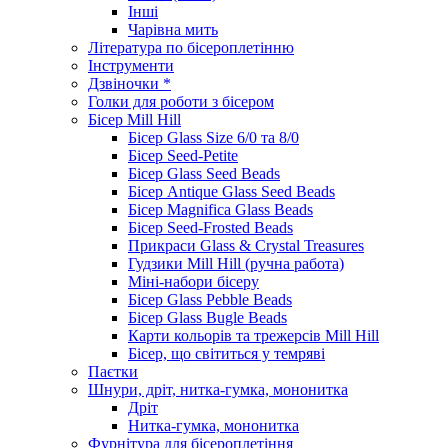
Інші
Чарівна мить
Література по бісероплетінню
Інструменти
Дзвіночки *
Голки для роботи з бісером
Бісер Mill Hill
Бісер Glass Size 6/0 та 8/0
Бісер Seed-Petite
Бісер Glass Seed Beads
Бісер Antique Glass Seed Beads
Бісер Magnifica Glass Beads
Бісер Seed-Frosted Beads
Прикраси Glass & Crystal Treasures
Гудзики Mill Hill (ручна работа)
Міні-набори бісеру
Бісер Glass Pebble Beads
Бісер Glass Bugle Beads
Карти кольорів та трежерсів Mill Hill
Бісер, що світиться у темряві
Паєтки
Шнури, дріт, нитка-гумка, мононитка
Дріт
Нитка-гумка, мононитка
Фурнітура для бісероплетіння