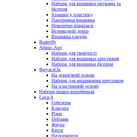
Набори для вишивки нитками та
бісером
Іграшки у пластику
Панорамна вишивка
Новорічні прикраси
Великодній декор
Вишивка гладдю
Butterfly
Абрис-Арт
Набори для творчості
Набори для вишивки хрестиком
Набори для вишивки бісером
ФрузелОк
На дерев'яній основі
Набори для вишивання хрестиком
На пластиковій основі
Набори інших виробників
Luca-S
Гобелени
Класика
Різне
Пейзажі
Фауна
Квіти
Натюрморти