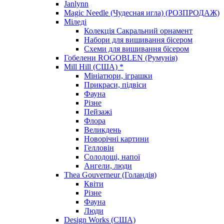
Janlynn
Magic Needle (Чудесная игла) (РОЗПРОДАЖ)
Міледі
Колекція Сакральний орнамент
Набори для вишивання бісером
Схеми для вишивання бісером
Гобелени ROGOBLEN (Румунія)
Mill Hill (США) *
Мініатюри, іграшки
Прикраси, підвіси
Фауна
Різне
Пейзажі
Флора
Великдень
Новорічні картини
Гелловін
Солодощі, напої
Ангели, люди
Thea Gouverneur (Голандія)
Квіти
Різне
Фауна
Люди
Design Works (США)