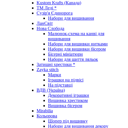
Kustom Krafts (Канада)
ТМ Леді *
Сузір'я Єдинорога
Набори для вишивання
ЛанСвіт
Нова Слобода
Малюнок-схема на канві для
вишивання
Набори для вишивки нитками
Набори для вишивки бісером
Бісерні мініатюри
Набори для шиття ляльок
Затишні хрестики *
Zayka stitch
Марки
Іграшки на підвісі
На підставці
ВДВ (Україна)
Декоративні іграшки
Вишивка хрестиком
Вишивка бісером
Mirabilia
Кольорова
Шопер під вишивку
Набори для вишивання декору