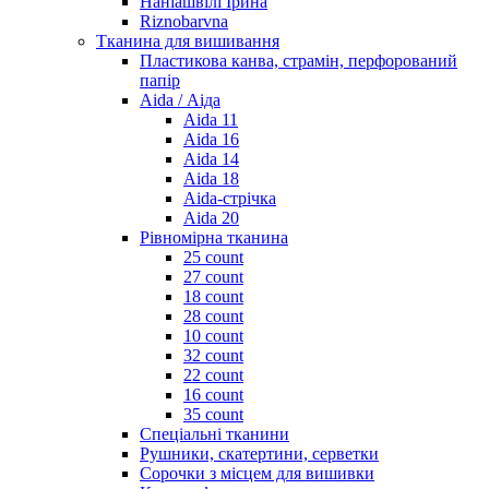
Наніашвілі Ірина
Riznobarvna
Тканина для вишивання
Пластикова канва, страмін, перфорований
папір
Aida / Аіда
Aida 11
Aida 16
Aida 14
Aida 18
Aida-стрічка
Aida 20
Рівномірна тканина
25 count
27 count
18 count
28 count
10 count
32 count
22 count
16 count
35 count
Спеціальні тканини
Рушники, скатертини, серветки
Сорочки з місцем для вишивки