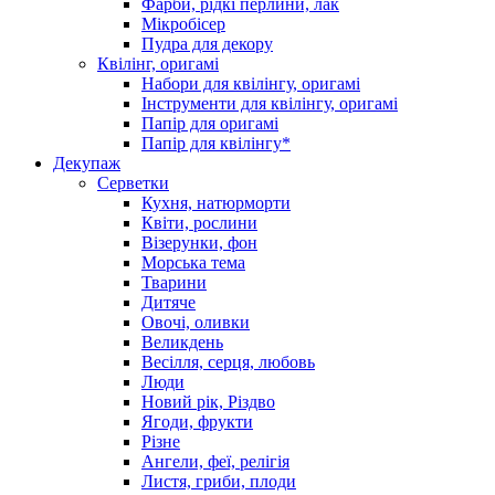
Фарби, рідкі перлини, лак
Мікробісер
Пудра для декору
Квілінг, оригамі
Набори для квілінгу, оригамі
Інструменти для квілінгу, оригамі
Папір для оригамі
Папір для квілінгу*
Декупаж
Серветки
Кухня, натюрморти
Квіти, рослини
Візерунки, фон
Морська тема
Тварини
Дитяче
Овочі, оливки
Великдень
Весілля, серця, любовь
Люди
Новий рік, Різдво
Ягоди, фрукти
Різне
Ангели, феї, релігія
Листя, гриби, плоди