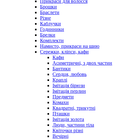
Прикраси для волосся
Брошки
Браслети
Різне
Каблучки
Годинники
Брелки
Комплекти
Намисто, прикраси на шию
Сережки, кліпси, кафи
Кафи
Асиметричні, з двох частин
Бантики
Сердця, любовь
Краплі
Імітація бірюзи
Імітація перлин
Предмети
Комахи
Квадратні, трикутні
Пташки
Імітація золота
Люди, частини тіла
Квіточки різні
Вечірні