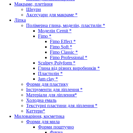
Макраме, плетіння
Шнури
Аксесуари для макраме *
Ліпка
Полімерна глина, моделін, пластилін *
Моделін Cernit *
Fimo *
Fimo Effect *
Fimo Soft *
Fimo Classic *
Fimo Professional *
Sculpey Polyform *
Глина від різних виробників *
Пластилін *
Jam clay *
Форми для пластику
Інструменти для ліплення *
Матеріали для ліплення*
Холодна емаль
Текстурні пластини для ліплення *
Каттери*
Миловаріння, косметика
Форми для мила
Форми поштучно
Фауна