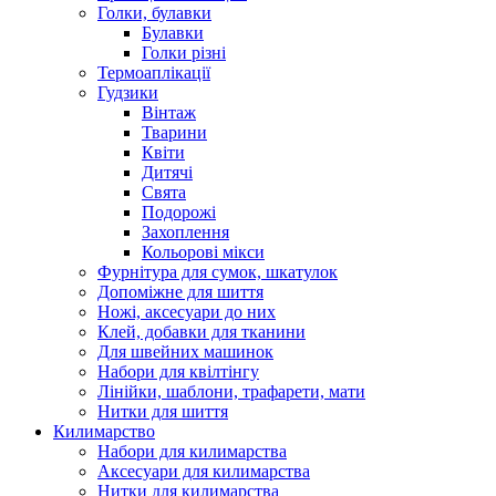
Голки, булавки
Булавки
Голки різні
Термоаплікації
Гудзики
Вінтаж
Тварини
Квіти
Дитячі
Свята
Подорожі
Захоплення
Кольорові мікси
Фурнітура для сумок, шкатулок
Допоміжне для шиття
Ножі, аксесуари до них
Клей, добавки для тканини
Для швейних машинок
Набори для квілтінгу
Лінійки, шаблони, трафарети, мати
Нитки для шиття
Килимарство
Набори для килимарства
Аксесуари для килимарства
Нитки для килимарства