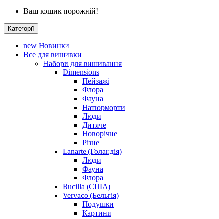
Ваш кошик порожній!
Категорії
new
Новинки
Все для вишивки
Набори для вишивання
Dimensions
Пейзажі
Флора
Фауна
Натюрморти
Люди
Дитяче
Новорічне
Різне
Lanarte (Голандія)
Люди
Фауна
Флора
Bucilla (США)
Vervaco (Бельгія)
Подушки
Картини