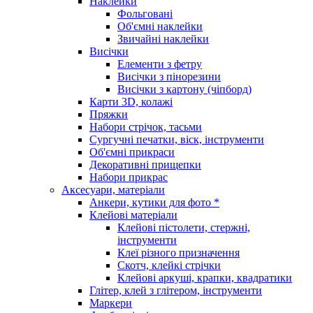
Наклейки
Фольговані
Об'ємні наклейки
Звичайні наклейки
Висічки
Елементи з фетру
Висічки з пінорезини
Висічки з картону (чіпборд)
Карти 3D, колажі
Пряжки
Набори стрічок, тасьми
Сургучні печатки, віск, інструменти
Об'ємні прикраси
Декоративні прищепки
Набори прикрас
Аксесуари, матеріали
Анкери, кутики для фото *
Клейові матеріали
Клейові пістолети, стержні,
інструменти
Клеї різного призначення
Скотч, клейкі стрічки
Клейові аркуші, крапки, квадратики
Глітер, клей з глітером, інструменти
Маркери