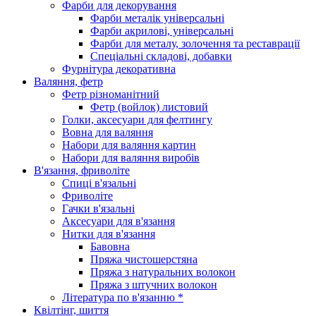
Фарби для декорування
Фарби металік універсальні
Фарби акрилові, універсальні
Фарби для металу, золочення та реставрації
Спеціальні складові, добавки
Фурнітура декоративна
Валяння, фетр
Фетр різноманітний
Фетр (войлок) листовий
Голки, аксесуари для фелтингу
Вовна для валяння
Набори для валяння картин
Набори для валяння виробів
В'язання, фриволіте
Спиці в'язальні
Фриволіте
Гачки в'язальні
Аксесуари для в'язання
Нитки для в'язання
Бавовна
Пряжа чистошерстяна
Пряжа з натуральних волокон
Пряжа з штучних волокон
Література по в'язанню *
Квілтінг, шиття