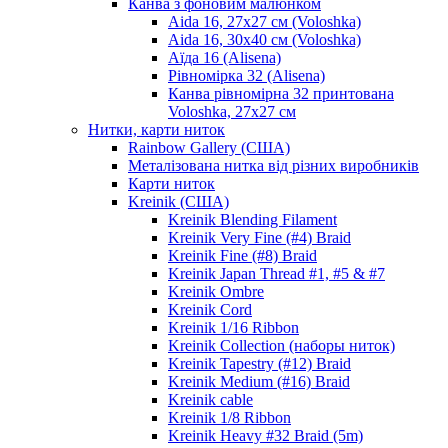
Канва з фоновим малюнком
Aida 16, 27х27 см (Voloshka)
Aida 16, 30х40 см (Voloshka)
Аїда 16 (Alisena)
Рівномірка 32 (Alisena)
Канва рівномірна 32 принтована
Voloshka, 27х27 см
Нитки, карти ниток
Rainbow Gallery (США)
Металізована нитка від різних виробників
Карти ниток
Kreinik (США)
Kreinik Blending Filament
Kreinik Very Fine (#4) Braid
Kreinik Fine (#8) Braid
Kreinik Japan Thread #1, #5 & #7
Kreinik Ombre
Kreinik Cord
Kreinik 1/16 Ribbon
Kreinik Collection (наборы ниток)
Kreinik Tapestry (#12) Braid
Kreinik Medium (#16) Braid
Kreinik cable
Kreinik 1/8 Ribbon
Kreinik Heavy #32 Braid (5m)