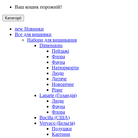
Ваш кошик порожній!
Категорії
new
Новинки
Все для вишивки
Набори для вишивання
Dimensions
Пейзажі
Флора
Фауна
Натюрморти
Люди
Дитяче
Новорічне
Різне
Lanarte (Голандія)
Люди
Фауна
Флора
Bucilla (США)
Vervaco (Бельгія)
Подушки
Картини