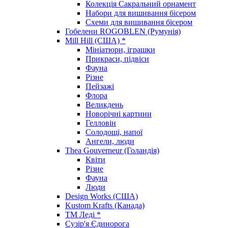
Колекція Сакральний орнамент
Набори для вишивання бісером
Схеми для вишивання бісером
Гобелени ROGOBLEN (Румунія)
Mill Hill (США) *
Мініатюри, іграшки
Прикраси, підвіси
Фауна
Різне
Пейзажі
Флора
Великдень
Новорічні картини
Гелловін
Солодощі, напої
Ангели, люди
Thea Gouverneur (Голандія)
Квіти
Різне
Фауна
Люди
Design Works (США)
Kustom Krafts (Канада)
ТМ Леді *
Сузір'я Єдинорога