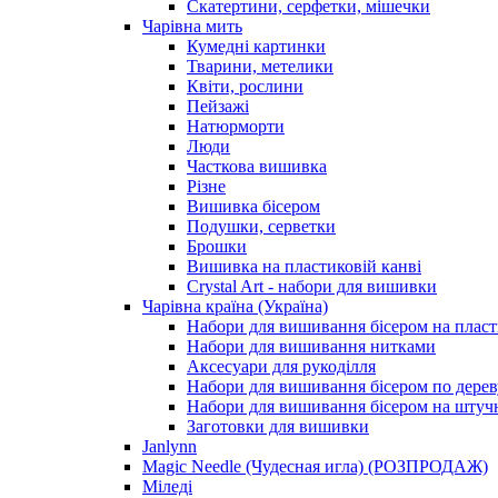
Скатертини, серфетки, мішечки
Чарiвна мить
Кумедні картинки
Тварини, метелики
Квіти, рослини
Пейзажі
Натюрморти
Люди
Часткова вишивка
Різне
Вишивка бісером
Подушки, серветки
Брошки
Вишивка на пластиковій канві
Crystal Art - набори для вишивки
Чарівна країна (Україна)
Набори для вишивання бісером на пласт
Набори для вишивання нитками
Аксесуари для рукоділля
Набори для вишивання бісером по дерев
Набори для вишивання бісером на штучн
Заготовки для вишивки
Janlynn
Magic Needle (Чудесная игла) (РОЗПРОДАЖ)
Міледі