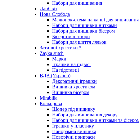
Набори для вишивання
ЛанСвіт
Нова Слобода
Малюнок-схема на канві для вишивання
Набори для вишивки нитками
Набори для вишивки бісером
Бісерні мініатюри
Набори для шиття ляльок
Затишні хрестики *
Zayka stitch
Марки
Іграшки на підвісі
На підставці
ВДВ (Україна)
Декоративні іграшки
Вишивка хрестиком
Вишивка бісером
Mirabilia
Кольорова
Шопер під вишивку
Набори для вишивання декору
Набори для вишивки нитками та бісеро
Іграшки у пластику
Панорамна вишивка
Новорічні прикраси