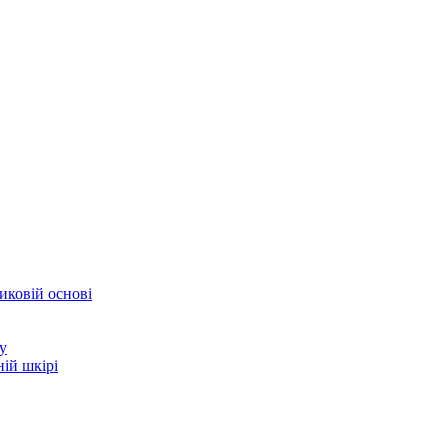
иковій основі
у
ій шкірі