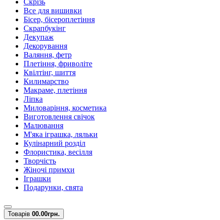
Скрізь
Все для вишивки
Бісер, бісероплетіння
Скрапбукінг
Декупаж
Декорування
Валяння, фетр
Плетіння, фриволіте
Квілтінг, шиття
Килимарство
Макраме, плетіння
Ліпка
Миловаріння, косметика
Виготовлення свічок
Малювання
М'яка іграшка, ляльки
Кулінарний розділ
Флористика, весілля
Творчість
Жіночі примхи
Іграшки
Подарунки, свята
Товарів
0
0.00грн.