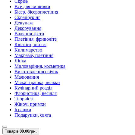
Скрізь
Все для вишивки
Бісер, бісероплетіння
Скрапбукінг
Декупаж
Декорування
Валяння, фетр
Плетіння, фриволіте
Квілтінг, шиття
Килимарство
Макраме, плетіння
Ліпка
Миловаріння, косметика
Виготовлення свічок
Малювання
М'яка іграшка, ляльки
Кулінарний розділ
Флористика, весілля
Творчість
Жіночі примхи
Іграшки
Подарунки, свята
Товарів
0
0.00грн.