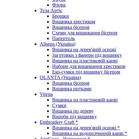
Флора
Тела Артіс
Брошки
Вишивка хрестиком
Вишивка бісером
Схеми для вишивання бісером
Папертоль
Alisena (Україна)
Вишивка на дерев'яній основі
Заготовки з фанери під вишивку
Вишивка на пластиковій канві
Набори для вишивання хрестиком
Еко-сумки під вишивку бісером
OLANTA (Україна)
Вишивка бісером
Вишивка нитками
Virena
Вишивка на пластиковій канві
Сумки
Вишивка по дереву
Вироби під вишивку
Embroidery Craft *
Вишивка на дерев'яній основі *
Вишивка на водорозчинній канві *
АртСоло - Натхнення *