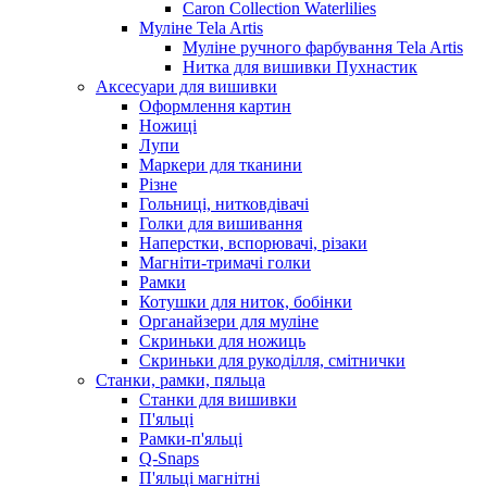
Caron Collection Waterlilies
Муліне Tela Artis
Муліне ручного фарбування Tela Artis
Нитка для вишивки Пухнастик
Аксесуари для вишивки
Оформлення картин
Ножиці
Лупи
Маркери для тканини
Різне
Гольниці, нитковдівачі
Голки для вишивання
Наперстки, вспорювачі, різаки
Магніти-тримачі голки
Рамки
Котушки для ниток, бобінки
Органайзери для муліне
Скриньки для ножиць
Скриньки для рукоділля, смітнички
Станки, рамки, пяльца
Станки для вишивки
П'яльці
Рамки-п'яльці
Q-Snaps
П'яльці магнітні