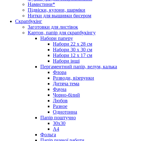
Намистини*
Підвіски, кулони, шарміки
Нитки для вышивки бисером
Скрапбукінг
Заготовки для листівок
Картон, папір для скрапбукінгу
Набори паперу
Набори 22 х 28 см
Набори 30 х 30 см
Набори 12 х 17 см
Набори інші
Пергаментний папір, велум, калька
Флора
Розводи, візерунки
Дитяча тема
Фауна
Чорно-білий
Любов
Разное
Однотонна
Папір поштучно
30х30
А4
Фольга
Папір ручної работи