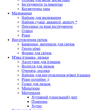
Інструменти та інвентар
Косметична тара
Малювання
Набори для малювання
Набори гуаші, акварелі, акрилу *
Пензлики та інші інструменти
Олівці
Різне
Виготовлення свічок
Барвники, матеріали для свічок
Гноти різні
Форми для свічок
М'яка іграшка, ляльки
Аксесуари для іграшок
Волосся для ляльок
Оченята, носики
Набори для виготовлення м'якої іграшки
Різне потрібне :)
Голки для ляльок
Мініатюри
Материали
Хутряний (синельний) дріт
Помпони
Хутро