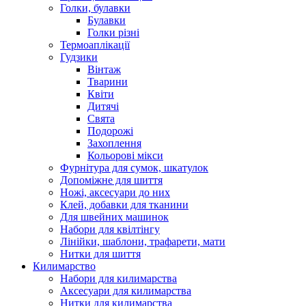
Голки, булавки
Булавки
Голки різні
Термоаплікації
Гудзики
Вінтаж
Тварини
Квіти
Дитячі
Свята
Подорожі
Захоплення
Кольорові мікси
Фурнітура для сумок, шкатулок
Допоміжне для шиття
Ножі, аксесуари до них
Клей, добавки для тканини
Для швейних машинок
Набори для квілтінгу
Лінійки, шаблони, трафарети, мати
Нитки для шиття
Килимарство
Набори для килимарства
Аксесуари для килимарства
Нитки для килимарства