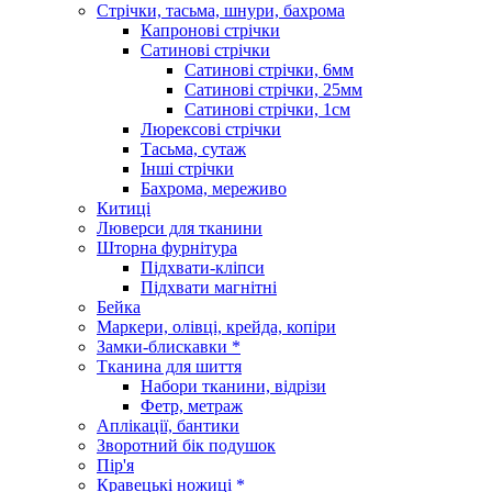
Стрічки, тасьма, шнури, бахрома
Капронові стрічки
Сатинові стрічки
Сатинові стрічки, 6мм
Сатинові стрічки, 25мм
Сатинові стрічки, 1см
Люрексові стрічки
Тасьма, сутаж
Інші стрічки
Бахрома, мереживо
Китиці
Люверси для тканини
Шторна фурнітура
Підхвати-кліпси
Підхвати магнітні
Бейка
Маркери, олівці, крейда, копіри
Замки-блискавки *
Тканина для шиття
Набори тканини, відрізи
Фетр, метраж
Аплікації, бантики
Зворотний бік подушок
Пір'я
Кравецькі ножиці *