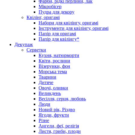
Фарби, рідкі перлини, лак
Мікробісер
Пудра для декору
Квілінг, оригамі
Набори для квілінгу, оригамі
Інструменти для квілінгу, оригамі
Папір для оригамі
Папір для квілінгу*
Декупаж
Серветки
Кухня, натюрморти
Квіти, рослини
Візерунки, фон
Морська тема
Тварини
Дитяче
Овочі, оливки
Великдень
Весілля, серця, любовь
Люди
Новий рік, Різдво
Ягоди, фрукти
Різне
Ангели, феї, релігія
Листя, гриби, плоди