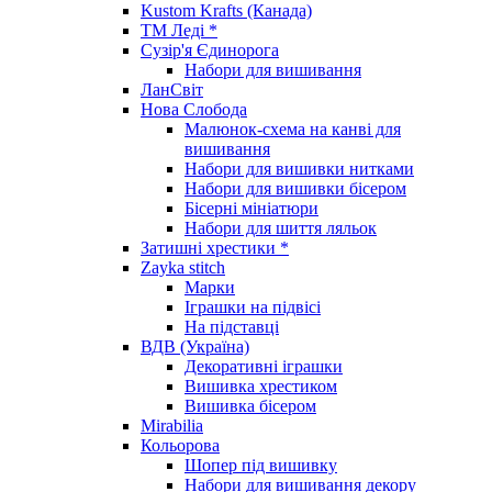
Kustom Krafts (Канада)
ТМ Леді *
Сузір'я Єдинорога
Набори для вишивання
ЛанСвіт
Нова Слобода
Малюнок-схема на канві для
вишивання
Набори для вишивки нитками
Набори для вишивки бісером
Бісерні мініатюри
Набори для шиття ляльок
Затишні хрестики *
Zayka stitch
Марки
Іграшки на підвісі
На підставці
ВДВ (Україна)
Декоративні іграшки
Вишивка хрестиком
Вишивка бісером
Mirabilia
Кольорова
Шопер під вишивку
Набори для вишивання декору