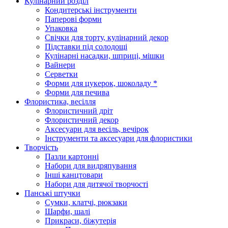
Кулінарний розділ
Кондитерські інструменти
Паперові форми
Упаковка
Свічки для торту, кулінарний декор
Підставки під солодощі
Кулінарні насадки, шприці, мішки
Вайнери
Серветки
Форми для цукерок, шоколаду *
Форми для печива
Флористика, весілля
Флористичний дріт
Флористичний декор
Аксесуари для весіль, вечірок
Інструменти та аксесуари для флористики
Творчість
Пазли картонні
Набори для видряпування
Інші канцтовари
Набори для дитячої творчості
Панські штучки
Сумки, клатчі, рюкзаки
Шарфи, шалі
Прикраси, біжутерія