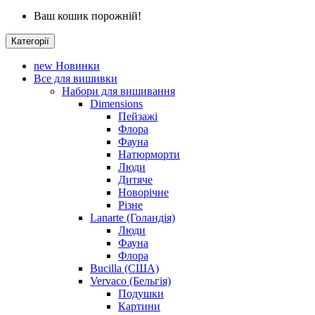
Ваш кошик порожній!
Категорії
new
Новинки
Все для вишивки
Набори для вишивання
Dimensions
Пейзажі
Флора
Фауна
Натюрморти
Люди
Дитяче
Новорічне
Різне
Lanarte (Голандія)
Люди
Фауна
Флора
Bucilla (США)
Vervaco (Бельгія)
Подушки
Картини