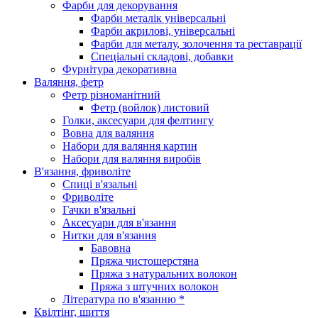
Фарби для декорування
Фарби металік універсальні
Фарби акрилові, універсальні
Фарби для металу, золочення та реставрації
Спеціальні складові, добавки
Фурнітура декоративна
Валяння, фетр
Фетр різноманітний
Фетр (войлок) листовий
Голки, аксесуари для фелтингу
Вовна для валяння
Набори для валяння картин
Набори для валяння виробів
В'язання, фриволіте
Спиці в'язальні
Фриволіте
Гачки в'язальні
Аксесуари для в'язання
Нитки для в'язання
Бавовна
Пряжа чистошерстяна
Пряжа з натуральних волокон
Пряжа з штучних волокон
Література по в'язанню *
Квілтінг, шиття