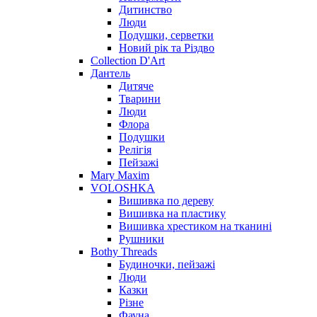
Дитинство
Люди
Подушки, серветки
Новий рік та Різдво
Collection D'Art
Дантель
Дитяче
Тварини
Люди
Флора
Подушки
Релігія
Пейзажі
Mary Maxim
VOLOSHKA
Вишивка по дереву
Вишивка на пластику
Вишивка хрестиком на тканині
Рушники
Bothy Threads
Будиночки, пейзажі
Люди
Казки
Різне
Фауна