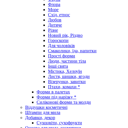
Флора
Море
Схід, етнос
Любов
Дитяче
Різне
Новий рік, Різдво
Гороскопи
Для чоловіків
Смаколики, їда, напитки
Прості форми
Люди, частини тіла
Інші свята
Містика, Хелоуїн
Листя, шишки, ягоди
Візерунки, завитки
Птахи, комахи *
Форми в палетах
Форми під нарізку *
Силіконові форми та молди
Віддушки косметичні
Штампи для мила
Добавки, декор
Сухоцвіти, сухофрукти
Основа для мила, косметики