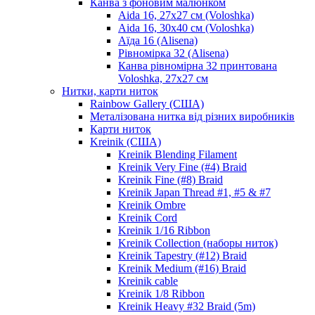
Канва з фоновим малюнком
Aida 16, 27х27 см (Voloshka)
Aida 16, 30х40 см (Voloshka)
Аїда 16 (Alisena)
Рівномірка 32 (Alisena)
Канва рівномірна 32 принтована
Voloshka, 27х27 см
Нитки, карти ниток
Rainbow Gallery (США)
Металізована нитка від різних виробників
Карти ниток
Kreinik (США)
Kreinik Blending Filament
Kreinik Very Fine (#4) Braid
Kreinik Fine (#8) Braid
Kreinik Japan Thread #1, #5 & #7
Kreinik Ombre
Kreinik Cord
Kreinik 1/16 Ribbon
Kreinik Collection (наборы ниток)
Kreinik Tapestry (#12) Braid
Kreinik Medium (#16) Braid
Kreinik cable
Kreinik 1/8 Ribbon
Kreinik Heavy #32 Braid (5m)