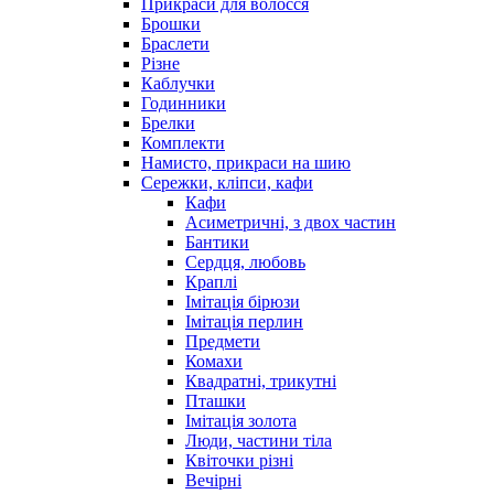
Прикраси для волосся
Брошки
Браслети
Різне
Каблучки
Годинники
Брелки
Комплекти
Намисто, прикраси на шию
Сережки, кліпси, кафи
Кафи
Асиметричні, з двох частин
Бантики
Сердця, любовь
Краплі
Імітація бірюзи
Імітація перлин
Предмети
Комахи
Квадратні, трикутні
Пташки
Імітація золота
Люди, частини тіла
Квіточки різні
Вечірні