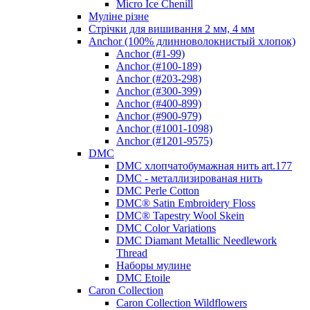
Micro Ice Chenill
Муліне різне
Стрічки для вишивання 2 мм, 4 мм
Anchor (100% длинноволокнистый хлопок)
Anchor (#1-99)
Anchor (#100-189)
Anchor (#203-298)
Anchor (#300-399)
Anchor (#400-899)
Anchor (#900-979)
Anchor (#1001-1098)
Anchor (#1201-9575)
DMC
DMC хлопчатобумажная нить art.177
DMC - металлизированая нить
DMC Perle Cotton
DMC® Satin Embroidery Floss
DMC® Tapestry Wool Skein
DMC Color Variations
DMC Diamant Metallic Needlework
Thread
Наборы мулине
DMC Etoile
Caron Collection
Caron Collection Wildflowers