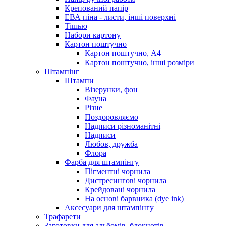
Крепований папір
ЕВА піна - листи, інші поверхні
Тішью
Набори картону
Картон поштучно
Картон поштучно, А4
Картон поштучно, інші розміри
Штампінг
Штампи
Візерунки, фон
Фауна
Різне
Поздоровляємо
Надписи різноманітні
Надписи
Любов, дружба
Флора
Фарба для штампінгу
Пігментні чорнила
Дистресингові чорнила
Крейдовані чорнила
На основі барвника (dye ink)
Аксесуари для штампінгу
Трафарети
Заготовки для альбомів, блокнотів