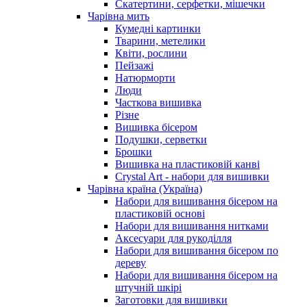
Скатертини, серфетки, мішечки
Чарiвна мить
Кумедні картинки
Тварини, метелики
Квіти, рослини
Пейзажі
Натюрморти
Люди
Часткова вишивка
Різне
Вишивка бісером
Подушки, серветки
Брошки
Вишивка на пластиковій канві
Crystal Art - набори для вишивки
Чарівна країна (Україна)
Набори для вишивання бісером на
пластиковій основі
Набори для вишивання нитками
Аксесуари для рукоділля
Набори для вишивання бісером по
дереву
Набори для вишивання бісером на
штучній шкірі
Заготовки для вишивки