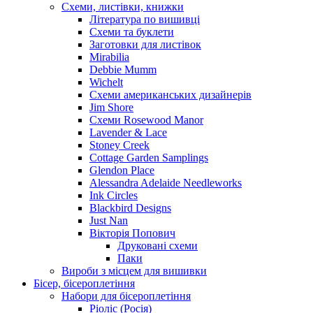
Схеми, листівки, книжки
Література по вишивці
Схеми та буклети
Заготовки для листівок
Mirabilia
Debbie Mumm
Wichelt
Схеми американських дизайнерів
Jim Shore
Cхеми Rosewood Manor
Lavender & Lace
Stoney Creek
Cottage Garden Samplings
Glendon Place
Alessandra Adelaide Needleworks
Ink Circles
Blackbird Designs
Just Nan
Вікторія Попович
Друковані схеми
Паки
Вироби з місцем для вишивки
Бісер, бісероплетіння
Набори для бісероплетіння
Ріоліс (Росія)