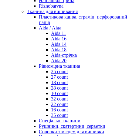
Наніашвілі Ірина
Riznobarvna
Тканина для вишивання
Пластикова канва, страмін, перфорований
папір
Aida / Аіда
Aida 11
Aida 16
Aida 14
Aida 18
Aida-стрічка
Aida 20
Рівномірна тканина
25 count
27 count
18 count
28 count
10 count
32 count
22 count
16 count
35 count
Спеціальні тканини
Рушники, скатертини, серветки
Сорочки з місцем для вишивки