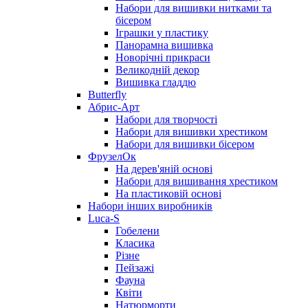
Набори для вишивки нитками та
бісером
Іграшки у пластику
Панорамна вишивка
Новорічні прикраси
Великодній декор
Вишивка гладдю
Butterfly
Абрис-Арт
Набори для творчості
Набори для вишивки хрестиком
Набори для вишивки бісером
ФрузелОк
На дерев'яній основі
Набори для вишивання хрестиком
На пластиковій основі
Набори інших виробників
Luca-S
Гобелени
Класика
Різне
Пейзажі
Фауна
Квіти
Натюрморти