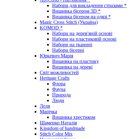
Набори для викладення стразами *
Вишивка бісером 3D *
Вишивка бісером на одязі *
Magic Cross Stitch (Україна)
KOMOD *
Набори на дерев'яній основі
Набори на пластиковій основі
Набори на тканині
Набори бісерні
Юркевич Марія
Вишивка на пластику
Вишивка на дереві
Світ можливостей
Heritage Crafts
Флора
Фауна
Природа
Люди
Леля
Марічка
Вишивка хрестиком
Шаменко Наталія
Kingdom of handmade
Stitch Color Mix