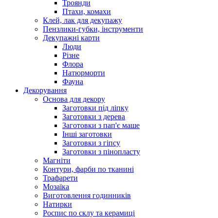
Троянди
Птахи, комахи
Клей, лак для декупажу
Пензлики-губки, інструменти
Декупажні карти
Люди
Різне
Флора
Натюрморти
Фауна
Декорування
Основа для декору
Заготовки під ліпку
Заготовки з дерева
Заготовки з пап'є маше
Інші заготовки
Заготовки з гіпсу
Заготовки з пінопласту
Магніти
Контури, фарби по тканині
Трафарети
Мозаїка
Виготовлення годинників
Натирки
Роспис по склу та керамиці