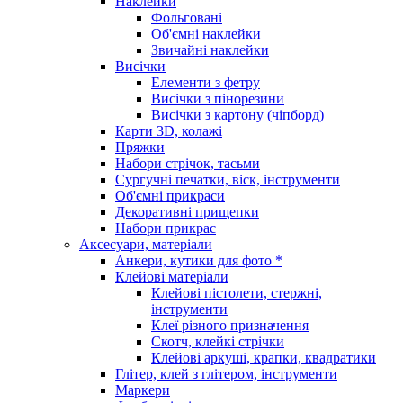
Наклейки
Фольговані
Об'ємні наклейки
Звичайні наклейки
Висічки
Елементи з фетру
Висічки з пінорезини
Висічки з картону (чіпборд)
Карти 3D, колажі
Пряжки
Набори стрічок, тасьми
Сургучні печатки, віск, інструменти
Об'ємні прикраси
Декоративні прищепки
Набори прикрас
Аксесуари, матеріали
Анкери, кутики для фото *
Клейові матеріали
Клейові пістолети, стержні,
інструменти
Клеї різного призначення
Скотч, клейкі стрічки
Клейові аркуші, крапки, квадратики
Глітер, клей з глітером, інструменти
Маркери