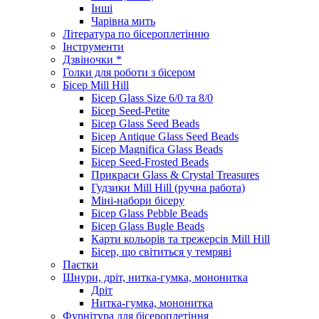
Інші
Чарівна мить
Література по бісероплетінню
Інструменти
Дзвіночки *
Голки для роботи з бісером
Бісер Mill Hill
Бісер Glass Size 6/0 та 8/0
Бісер Seed-Petite
Бісер Glass Seed Beads
Бісер Antique Glass Seed Beads
Бісер Magnifica Glass Beads
Бісер Seed-Frosted Beads
Прикраси Glass & Crystal Treasures
Гудзики Mill Hill (ручна работа)
Міні-набори бісеру
Бісер Glass Pebble Beads
Бісер Glass Bugle Beads
Карти кольорів та трежерсів Mill Hill
Бісер, що світиться у темряві
Паєтки
Шнури, дріт, нитка-гумка, мононитка
Дріт
Нитка-гумка, мононитка
Фурнітура для бісероплетіння