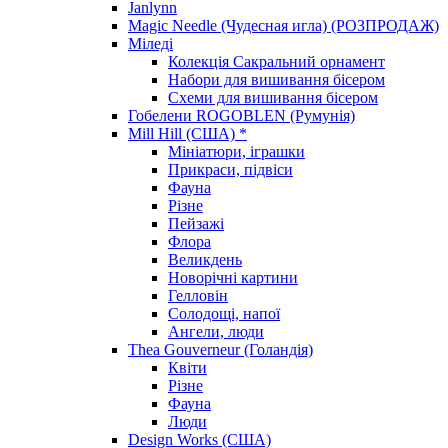
Janlynn
Magic Needle (Чудесная игла) (РОЗПРОДАЖ)
Міледі
Колекція Сакральний орнамент
Набори для вишивання бісером
Схеми для вишивання бісером
Гобелени ROGOBLEN (Румунія)
Mill Hill (США) *
Мініатюри, іграшки
Прикраси, підвіси
Фауна
Різне
Пейзажі
Флора
Великдень
Новорічні картини
Гелловін
Солодощі, напої
Ангели, люди
Thea Gouverneur (Голандія)
Квіти
Різне
Фауна
Люди
Design Works (США)