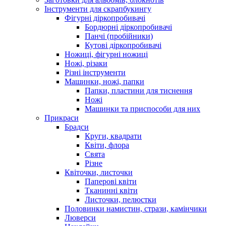
Інструменти для скрапбукингу
Фігурні діркопробивачі
Бордюрні діркопробивачі
Панчі (пробійники)
Кутові діркопробивачі
Ножиці, фігурні ножиці
Ножі, різаки
Різні інструменти
Машинки, ножі, папки
Папки, пластини для тиснення
Ножі
Машинки та приспособи для них
Прикраси
Брадси
Круги, квадрати
Квіти, флора
Свята
Різне
Квіточки, листочки
Паперові квіти
Тканинні квіти
Листочки, пелюстки
Половинки намистин, стрази, камінчики
Люверси