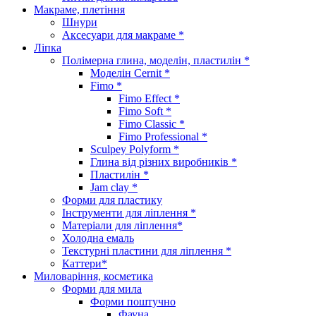
Макраме, плетіння
Шнури
Аксесуари для макраме *
Ліпка
Полімерна глина, моделін, пластилін *
Моделін Cernit *
Fimo *
Fimo Effect *
Fimo Soft *
Fimo Classic *
Fimo Professional *
Sculpey Polyform *
Глина від різних виробників *
Пластилін *
Jam clay *
Форми для пластику
Інструменти для ліплення *
Матеріали для ліплення*
Холодна емаль
Текстурні пластини для ліплення *
Каттери*
Миловаріння, косметика
Форми для мила
Форми поштучно
Фауна