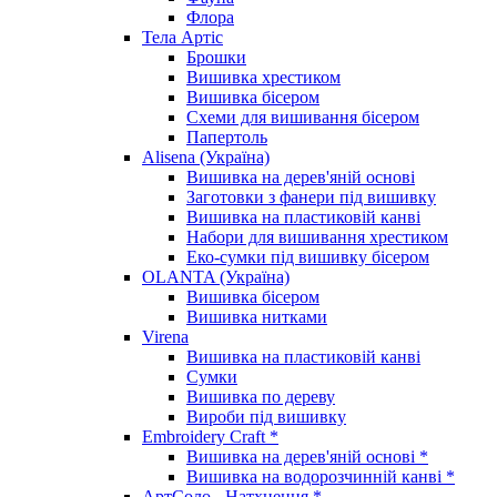
Флора
Тела Артіс
Брошки
Вишивка хрестиком
Вишивка бісером
Схеми для вишивання бісером
Папертоль
Alisena (Україна)
Вишивка на дерев'яній основі
Заготовки з фанери під вишивку
Вишивка на пластиковій канві
Набори для вишивання хрестиком
Еко-сумки під вишивку бісером
OLANTA (Україна)
Вишивка бісером
Вишивка нитками
Virena
Вишивка на пластиковій канві
Сумки
Вишивка по дереву
Вироби під вишивку
Embroidery Craft *
Вишивка на дерев'яній основі *
Вишивка на водорозчинній канві *
АртСоло - Натхнення *