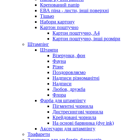
Крепований папір
ЕВА піна - листи, інші поверхні
Тішью
Набори картону
Картон поштучно
Картон поштучно, А4
Картон поштучно, інші розміри
Штампінг
Штампи
Візерунки, фон
Фауна
Різне
Поздоровляємо
Надписи різноманітні
Надписи
Любов, дружба
Флора
Фарба для штампінгу
Пігментні чорнила
Дистресингові чорнила
Крейдовані чорнила
На основі барвника (dye ink)
Аксесуари для штампінгу
Трафарети
Заготовки для альбомів, блокнотів