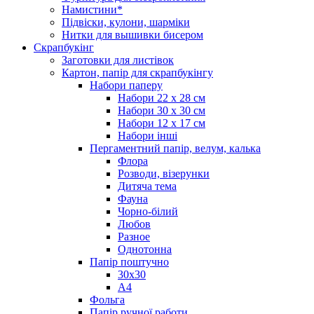
Намистини*
Підвіски, кулони, шарміки
Нитки для вышивки бисером
Скрапбукінг
Заготовки для листівок
Картон, папір для скрапбукінгу
Набори паперу
Набори 22 х 28 см
Набори 30 х 30 см
Набори 12 х 17 см
Набори інші
Пергаментний папір, велум, калька
Флора
Розводи, візерунки
Дитяча тема
Фауна
Чорно-білий
Любов
Разное
Однотонна
Папір поштучно
30х30
А4
Фольга
Папір ручної работи