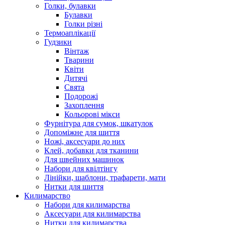
Голки, булавки
Булавки
Голки різні
Термоаплікації
Гудзики
Вінтаж
Тварини
Квіти
Дитячі
Свята
Подорожі
Захоплення
Кольорові мікси
Фурнітура для сумок, шкатулок
Допоміжне для шиття
Ножі, аксесуари до них
Клей, добавки для тканини
Для швейних машинок
Набори для квілтінгу
Лінійки, шаблони, трафарети, мати
Нитки для шиття
Килимарство
Набори для килимарства
Аксесуари для килимарства
Нитки для килимарства