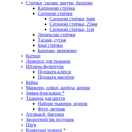
Стрічки, тасьма, шнури, бахрома
Капронові стрічки
Сатинові стрічки
Сатинові стрічки, 6мм
Сатинові стрічки, 25мм
Сатинові стрічки, 1см
Люрексові стрічки
Тасьма, сутаж
Інші стрічки
Бахрома, мереживо
Китиці
Люверси для тканини
Шторна фурнітура
Підхвати-кліпси
Підхвати магнітні
Бейка
Маркери, олівці, крейда, копіри
Замки-блискавки *
Тканина для шиття
Набори тканини, відрізи
Фетр, метраж
Аплікації, бантики
Зворотний бік подушок
Пір'я
Кравецькі ножиці *