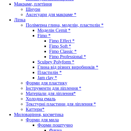
Макраме, плетіння
Шнури
Аксесуари для макраме *
Ліпка
Полімерна глина, моделін, пластилін *
Моделін Cernit *
Fimo *
Fimo Effect *
Fimo Soft *
Fimo Classic *
Fimo Professional *
Sculpey Polyform *
Глина від різних виробників *
Пластилін *
Jam clay *
Форми для пластику
Інструменти для ліплення *
Матеріали для ліплення*
Холодна емаль
Текстурні пластини для ліплення *
Каттери*
Миловаріння, косметика
Форми для мила
Форми поштучно
Фауна