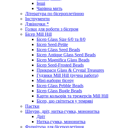
Інші
Чарівна мить
Література по бісероплетінню
Інструменти
Дзвіночки *
Голки для роботи з бісером
Бісер Mill Hill
Бісер Glass Size 6/0 та 8/0
Бісер Seed-Petite
Бісер Glass Seed Beads
Бісер Antique Glass Seed Beads
Бісер Magnifica Glass Beads
Бісер Seed-Frosted Beads
Прикраси Glass & Crystal Treasures
Гудзики Mill Hill (ручна работа)
Міні-набори бісеру
Бісер Glass Pebble Beads
Бісер Glass Bugle Beads
Карти кольорів та трежерсів Mill Hill
Бісер, що світиться у темряві
Паєтки
Шнури, дріт, нитка-гумка, мононитка
Дріт
Нитка-гумка, мононитка
Фурнітура для бісероплетіння