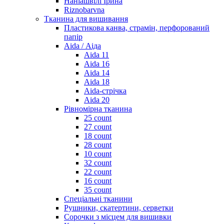
Наніашвілі Ірина
Riznobarvna
Тканина для вишивання
Пластикова канва, страмін, перфорований
папір
Aida / Аіда
Aida 11
Aida 16
Aida 14
Aida 18
Aida-стрічка
Aida 20
Рівномірна тканина
25 count
27 count
18 count
28 count
10 count
32 count
22 count
16 count
35 count
Спеціальні тканини
Рушники, скатертини, серветки
Сорочки з місцем для вишивки