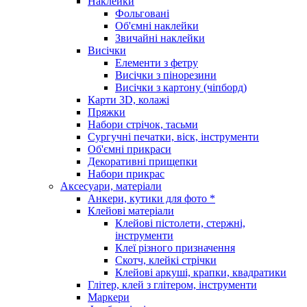
Наклейки
Фольговані
Об'ємні наклейки
Звичайні наклейки
Висічки
Елементи з фетру
Висічки з пінорезини
Висічки з картону (чіпборд)
Карти 3D, колажі
Пряжки
Набори стрічок, тасьми
Сургучні печатки, віск, інструменти
Об'ємні прикраси
Декоративні прищепки
Набори прикрас
Аксесуари, матеріали
Анкери, кутики для фото *
Клейові матеріали
Клейові пістолети, стержні,
інструменти
Клеї різного призначення
Скотч, клейкі стрічки
Клейові аркуші, крапки, квадратики
Глітер, клей з глітером, інструменти
Маркери