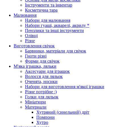
Інструменти та інвентар
Косметична тара
Малювання
Набори для малювання
Набори гуаші, акварелі, акрилу *
Пензлики та інші інструменти
Олівці
Різне
Виготовлення свічок
Барвники, матеріали для свічок
Гноти різні
Форми для свічок
М'яка іграшка, ляльки
Аксесуари для іграшок
Волосся для ляльок
Оченята, носики
Набори для виготовлення м'якої іграшки
Різне потрібне :)
Голки для ляльок
Мініатюри
Материали
Хутряний (синельний) дріт
Помпони
Хутро