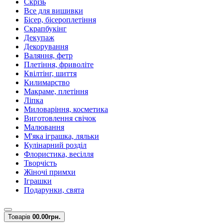
Скрізь
Все для вишивки
Бісер, бісероплетіння
Скрапбукінг
Декупаж
Декорування
Валяння, фетр
Плетіння, фриволіте
Квілтінг, шиття
Килимарство
Макраме, плетіння
Ліпка
Миловаріння, косметика
Виготовлення свічок
Малювання
М'яка іграшка, ляльки
Кулінарний розділ
Флористика, весілля
Творчість
Жіночі примхи
Іграшки
Подарунки, свята
Товарів
0
0.00грн.