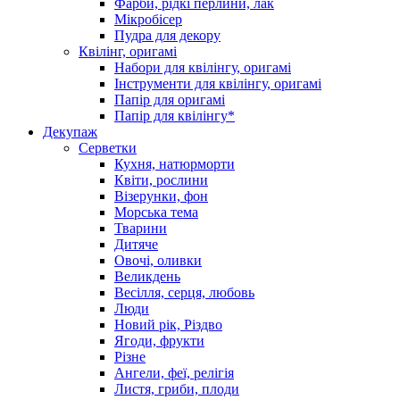
Фарби, рідкі перлини, лак
Мікробісер
Пудра для декору
Квілінг, оригамі
Набори для квілінгу, оригамі
Інструменти для квілінгу, оригамі
Папір для оригамі
Папір для квілінгу*
Декупаж
Серветки
Кухня, натюрморти
Квіти, рослини
Візерунки, фон
Морська тема
Тварини
Дитяче
Овочі, оливки
Великдень
Весілля, серця, любовь
Люди
Новий рік, Різдво
Ягоди, фрукти
Різне
Ангели, феї, релігія
Листя, гриби, плоди