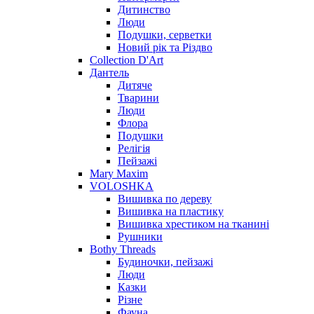
Дитинство
Люди
Подушки, серветки
Новий рік та Різдво
Collection D'Art
Дантель
Дитяче
Тварини
Люди
Флора
Подушки
Релігія
Пейзажі
Mary Maxim
VOLOSHKA
Вишивка по дереву
Вишивка на пластику
Вишивка хрестиком на тканині
Рушники
Bothy Threads
Будиночки, пейзажі
Люди
Казки
Різне
Фауна