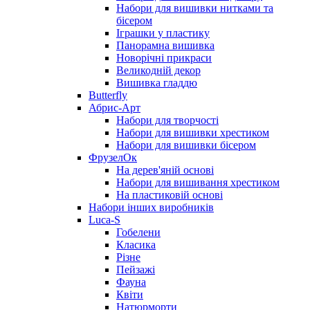
Набори для вишивки нитками та
бісером
Іграшки у пластику
Панорамна вишивка
Новорічні прикраси
Великодній декор
Вишивка гладдю
Butterfly
Абрис-Арт
Набори для творчості
Набори для вишивки хрестиком
Набори для вишивки бісером
ФрузелОк
На дерев'яній основі
Набори для вишивання хрестиком
На пластиковій основі
Набори інших виробників
Luca-S
Гобелени
Класика
Різне
Пейзажі
Фауна
Квіти
Натюрморти