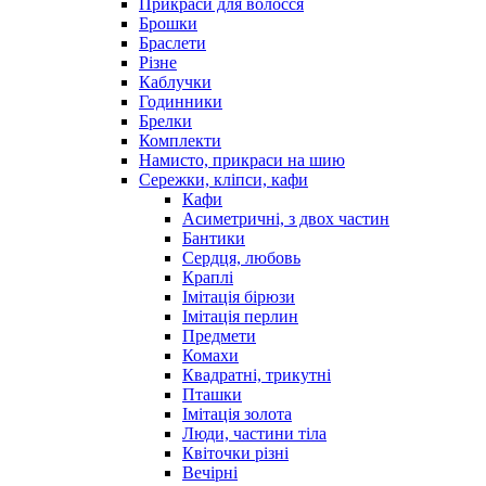
Прикраси для волосся
Брошки
Браслети
Різне
Каблучки
Годинники
Брелки
Комплекти
Намисто, прикраси на шию
Сережки, кліпси, кафи
Кафи
Асиметричні, з двох частин
Бантики
Сердця, любовь
Краплі
Імітація бірюзи
Імітація перлин
Предмети
Комахи
Квадратні, трикутні
Пташки
Імітація золота
Люди, частини тіла
Квіточки різні
Вечірні