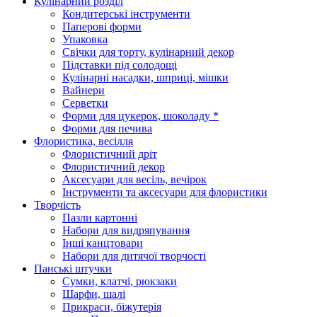
Кулінарний розділ
Кондитерські інструменти
Паперові форми
Упаковка
Свічки для торту, кулінарний декор
Підставки під солодощі
Кулінарні насадки, шприці, мішки
Вайнери
Серветки
Форми для цукерок, шоколаду *
Форми для печива
Флористика, весілля
Флористичний дріт
Флористичний декор
Аксесуари для весіль, вечірок
Інструменти та аксесуари для флористики
Творчість
Пазли картонні
Набори для видряпування
Інші канцтовари
Набори для дитячої творчості
Панські штучки
Сумки, клатчі, рюкзаки
Шарфи, шалі
Прикраси, біжутерія