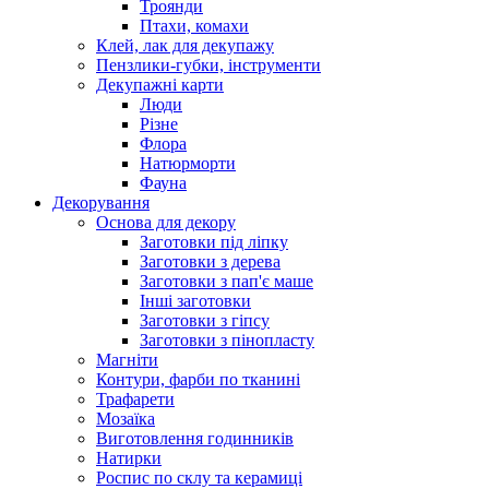
Троянди
Птахи, комахи
Клей, лак для декупажу
Пензлики-губки, інструменти
Декупажні карти
Люди
Різне
Флора
Натюрморти
Фауна
Декорування
Основа для декору
Заготовки під ліпку
Заготовки з дерева
Заготовки з пап'є маше
Інші заготовки
Заготовки з гіпсу
Заготовки з пінопласту
Магніти
Контури, фарби по тканині
Трафарети
Мозаїка
Виготовлення годинників
Натирки
Роспис по склу та керамиці