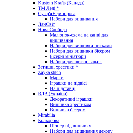
Kustom Krafts (Канада)
ТМ Леді *
Сузір'я Єдинорога
Набори для вишивання
ЛанСвіт
Нова Слобода
Малюнок-схема на канві для
вишивання
Набори для вишивки нитками
Набори для вишивки бісером
Бісерні мініатюри
Набори для шиття ляльок
Затишні хрестики *
Zayka stitch
Марки
Іграшки на підвісі
На підставці
ВДВ (Україна)
Декоративні іграшки
Вишивка хрестиком
Вишивка бісером
Mirabilia
Кольорова
Шопер під вишивку
Набори для вишивання декору