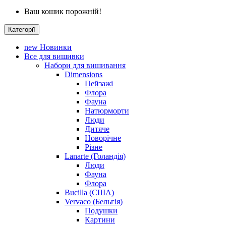
Ваш кошик порожній!
Категорії
new
Новинки
Все для вишивки
Набори для вишивання
Dimensions
Пейзажі
Флора
Фауна
Натюрморти
Люди
Дитяче
Новорічне
Різне
Lanarte (Голандія)
Люди
Фауна
Флора
Bucilla (США)
Vervaco (Бельгія)
Подушки
Картини