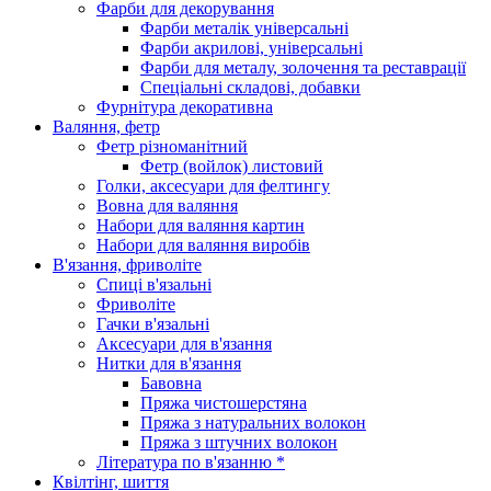
Фарби для декорування
Фарби металік універсальні
Фарби акрилові, універсальні
Фарби для металу, золочення та реставрації
Спеціальні складові, добавки
Фурнітура декоративна
Валяння, фетр
Фетр різноманітний
Фетр (войлок) листовий
Голки, аксесуари для фелтингу
Вовна для валяння
Набори для валяння картин
Набори для валяння виробів
В'язання, фриволіте
Спиці в'язальні
Фриволіте
Гачки в'язальні
Аксесуари для в'язання
Нитки для в'язання
Бавовна
Пряжа чистошерстяна
Пряжа з натуральних волокон
Пряжа з штучних волокон
Література по в'язанню *
Квілтінг, шиття