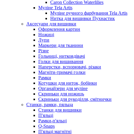
Caron Collection Waterlilies
Муліне Tela Artis
Муліне ручного фарбування Tela Artis
Нитка для вишивки Пухнастик
Аксесуари для вишивки
Оформлення картин
Ножиці
Лупи
Маркери для тканини
Різне
Гольниці, нитковдівачі
Голки для вишивання
Наперстки, вспорювачі, різаки
Магніти-тримачі голки
Рамки
Котушки для ниток, бобінки
Органайзери для муліне
Скриньки для ножиць
Скриньки для рукоділля, смітнички
Станки, рамки, пяльца
Станки для вишивки
П'яльці
Рамки-п'яльці
Q-Snaps
П'яльці магнітні