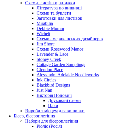
Схеми, листівки, книжки
Література по вишивці
Схеми та буклети
Заготовки для листівок
Mirabilia
Debbie Mumm
Wichelt
Схеми американських дизайнерів
Jim Shore
Cхеми Rosewood Manor
Lavender & Lace
Stoney Creek
Cottage Garden Samplings
Glendon Place
Alessandra Adelaide Needleworks
Ink Circles
Blackbird Designs
Just Nan
Вікторія Попович
Друковані схеми
Паки
Вироби з місцем для вишивки
Бісер, бісероплетіння
Набори для бісероплетіння
Ріоліс (Росія)