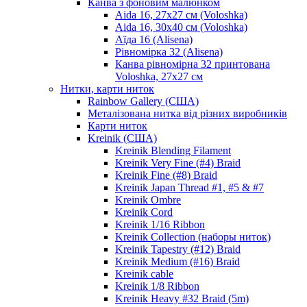
Канва з фоновим малюнком
Aida 16, 27х27 см (Voloshka)
Aida 16, 30х40 см (Voloshka)
Аїда 16 (Alisena)
Рівномірка 32 (Alisena)
Канва рівномірна 32 принтована
Voloshka, 27х27 см
Нитки, карти ниток
Rainbow Gallery (США)
Металізована нитка від різних виробників
Карти ниток
Kreinik (США)
Kreinik Blending Filament
Kreinik Very Fine (#4) Braid
Kreinik Fine (#8) Braid
Kreinik Japan Thread #1, #5 & #7
Kreinik Ombre
Kreinik Cord
Kreinik 1/16 Ribbon
Kreinik Collection (наборы ниток)
Kreinik Tapestry (#12) Braid
Kreinik Medium (#16) Braid
Kreinik cable
Kreinik 1/8 Ribbon
Kreinik Heavy #32 Braid (5m)