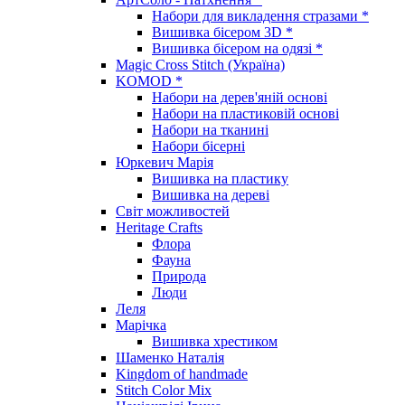
Набори для викладення стразами *
Вишивка бісером 3D *
Вишивка бісером на одязі *
Magic Cross Stitch (Україна)
KOMOD *
Набори на дерев'яній основі
Набори на пластиковій основі
Набори на тканині
Набори бісерні
Юркевич Марія
Вишивка на пластику
Вишивка на дереві
Світ можливостей
Heritage Crafts
Флора
Фауна
Природа
Люди
Леля
Марічка
Вишивка хрестиком
Шаменко Наталія
Kingdom of handmade
Stitch Color Mix