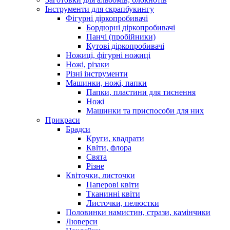
Інструменти для скрапбукингу
Фігурні діркопробивачі
Бордюрні діркопробивачі
Панчі (пробійники)
Кутові діркопробивачі
Ножиці, фігурні ножиці
Ножі, різаки
Різні інструменти
Машинки, ножі, папки
Папки, пластини для тиснення
Ножі
Машинки та приспособи для них
Прикраси
Брадси
Круги, квадрати
Квіти, флора
Свята
Різне
Квіточки, листочки
Паперові квіти
Тканинні квіти
Листочки, пелюстки
Половинки намистин, стрази, камінчики
Люверси