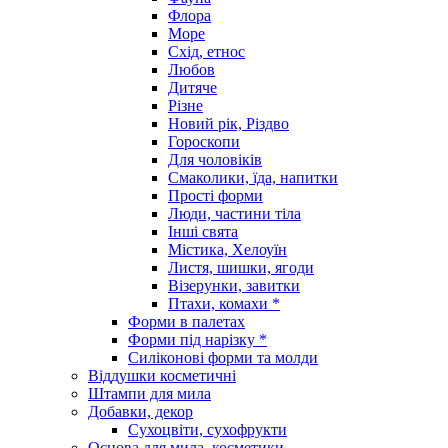
Флора
Море
Схід, етнос
Любов
Дитяче
Різне
Новий рік, Різдво
Гороскопи
Для чоловіків
Смаколики, їда, напитки
Прості форми
Люди, частини тіла
Інші свята
Містика, Хелоуїн
Листя, шишки, ягоди
Візерунки, завитки
Птахи, комахи *
Форми в палетах
Форми під нарізку *
Силіконові форми та молди
Віддушки косметичні
Штампи для мила
Добавки, декор
Сухоцвіти, сухофрукти
Основа для мила, косметики