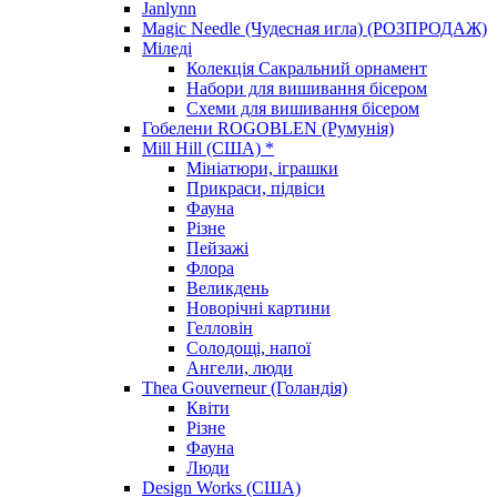
Janlynn
Magic Needle (Чудесная игла) (РОЗПРОДАЖ)
Міледі
Колекція Сакральний орнамент
Набори для вишивання бісером
Схеми для вишивання бісером
Гобелени ROGOBLEN (Румунія)
Mill Hill (США) *
Мініатюри, іграшки
Прикраси, підвіси
Фауна
Різне
Пейзажі
Флора
Великдень
Новорічні картини
Гелловін
Солодощі, напої
Ангели, люди
Thea Gouverneur (Голандія)
Квіти
Різне
Фауна
Люди
Design Works (США)