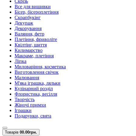
Скрізь
Все для вишивки
Бісер, бісероплетіння
Скрапбукінг
Декупаж
Декорування
Валяння, фетр
Плетіння, фриволіте
Квілтінг, шиття
Килимарство
Макраме, плетіння
Ліпка
Миловаріння, косметика
Виготовлення свічок
Малювання
М'яка іграшка, ляльки
Кулінарний розділ
Флористика, весілля
Творчість
Жіночі примхи
Іграшки
Подарунки, свята
Товарів
0
0.00грн.