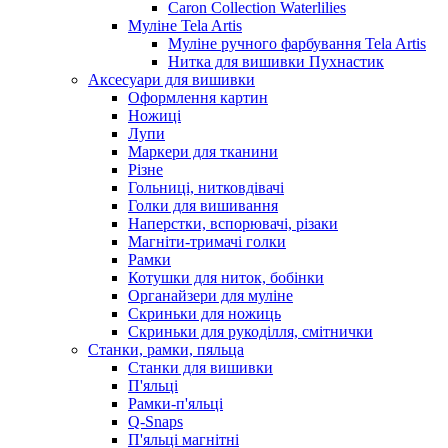
Caron Collection Waterlilies
Муліне Tela Artis
Муліне ручного фарбування Tela Artis
Нитка для вишивки Пухнастик
Аксесуари для вишивки
Оформлення картин
Ножиці
Лупи
Маркери для тканини
Різне
Гольниці, нитковдівачі
Голки для вишивання
Наперстки, вспорювачі, різаки
Магніти-тримачі голки
Рамки
Котушки для ниток, бобінки
Органайзери для муліне
Скриньки для ножиць
Скриньки для рукоділля, смітнички
Станки, рамки, пяльца
Станки для вишивки
П'яльці
Рамки-п'яльці
Q-Snaps
П'яльці магнітні