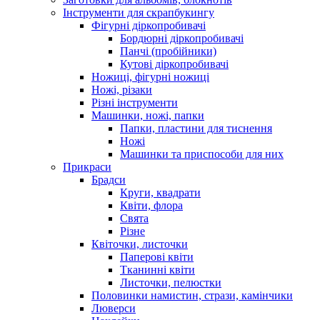
Інструменти для скрапбукингу
Фігурні діркопробивачі
Бордюрні діркопробивачі
Панчі (пробійники)
Кутові діркопробивачі
Ножиці, фігурні ножиці
Ножі, різаки
Різні інструменти
Машинки, ножі, папки
Папки, пластини для тиснення
Ножі
Машинки та приспособи для них
Прикраси
Брадси
Круги, квадрати
Квіти, флора
Свята
Різне
Квіточки, листочки
Паперові квіти
Тканинні квіти
Листочки, пелюстки
Половинки намистин, стрази, камінчики
Люверси