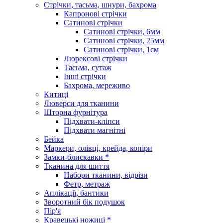
Стрічки, тасьма, шнури, бахрома
Капронові стрічки
Сатинові стрічки
Сатинові стрічки, 6мм
Сатинові стрічки, 25мм
Сатинові стрічки, 1см
Люрексові стрічки
Тасьма, сутаж
Інші стрічки
Бахрома, мереживо
Китиці
Люверси для тканини
Шторна фурнітура
Підхвати-кліпси
Підхвати магнітні
Бейка
Маркери, олівці, крейда, копіри
Замки-блискавки *
Тканина для шиття
Набори тканини, відрізи
Фетр, метраж
Аплікації, бантики
Зворотний бік подушок
Пір'я
Кравецькі ножиці *