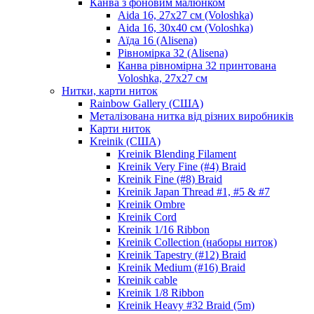
Канва з фоновим малюнком
Aida 16, 27х27 см (Voloshka)
Aida 16, 30х40 см (Voloshka)
Аїда 16 (Alisena)
Рівномірка 32 (Alisena)
Канва рівномірна 32 принтована
Voloshka, 27х27 см
Нитки, карти ниток
Rainbow Gallery (США)
Металізована нитка від різних виробників
Карти ниток
Kreinik (США)
Kreinik Blending Filament
Kreinik Very Fine (#4) Braid
Kreinik Fine (#8) Braid
Kreinik Japan Thread #1, #5 & #7
Kreinik Ombre
Kreinik Cord
Kreinik 1/16 Ribbon
Kreinik Collection (наборы ниток)
Kreinik Tapestry (#12) Braid
Kreinik Medium (#16) Braid
Kreinik cable
Kreinik 1/8 Ribbon
Kreinik Heavy #32 Braid (5m)