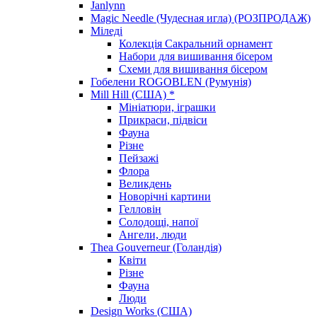
Janlynn
Magic Needle (Чудесная игла) (РОЗПРОДАЖ)
Міледі
Колекція Сакральний орнамент
Набори для вишивання бісером
Схеми для вишивання бісером
Гобелени ROGOBLEN (Румунія)
Mill Hill (США) *
Мініатюри, іграшки
Прикраси, підвіси
Фауна
Різне
Пейзажі
Флора
Великдень
Новорічні картини
Гелловін
Солодощі, напої
Ангели, люди
Thea Gouverneur (Голандія)
Квіти
Різне
Фауна
Люди
Design Works (США)