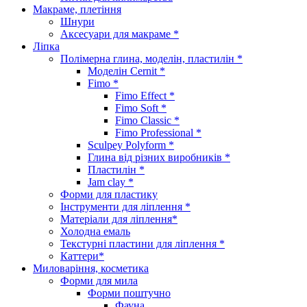
Макраме, плетіння
Шнури
Аксесуари для макраме *
Ліпка
Полімерна глина, моделін, пластилін *
Моделін Cernit *
Fimo *
Fimo Effect *
Fimo Soft *
Fimo Classic *
Fimo Professional *
Sculpey Polyform *
Глина від різних виробників *
Пластилін *
Jam clay *
Форми для пластику
Інструменти для ліплення *
Матеріали для ліплення*
Холодна емаль
Текстурні пластини для ліплення *
Каттери*
Миловаріння, косметика
Форми для мила
Форми поштучно
Фауна