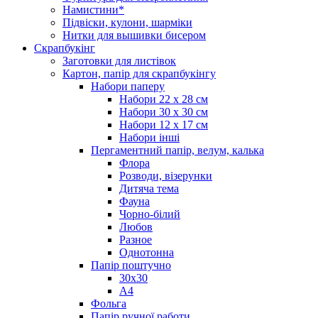
Намистини*
Підвіски, кулони, шарміки
Нитки для вышивки бисером
Скрапбукінг
Заготовки для листівок
Картон, папір для скрапбукінгу
Набори паперу
Набори 22 х 28 см
Набори 30 х 30 см
Набори 12 х 17 см
Набори інші
Пергаментний папір, велум, калька
Флора
Розводи, візерунки
Дитяча тема
Фауна
Чорно-білий
Любов
Разное
Однотонна
Папір поштучно
30х30
А4
Фольга
Папір ручної работи