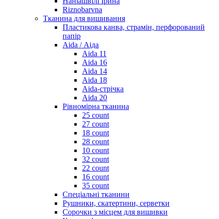
Наніашвілі Ірина
Riznobarvna
Тканина для вишивання
Пластикова канва, страмін, перфорований
папір
Aida / Аіда
Aida 11
Aida 16
Aida 14
Aida 18
Aida-стрічка
Aida 20
Рівномірна тканина
25 count
27 count
18 count
28 count
10 count
32 count
22 count
16 count
35 count
Спеціальні тканини
Рушники, скатертини, серветки
Сорочки з місцем для вишивки