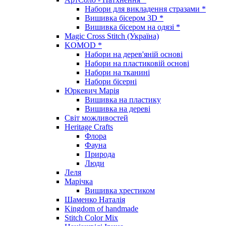
Набори для викладення стразами *
Вишивка бісером 3D *
Вишивка бісером на одязі *
Magic Cross Stitch (Україна)
KOMOD *
Набори на дерев'яній основі
Набори на пластиковій основі
Набори на тканині
Набори бісерні
Юркевич Марія
Вишивка на пластику
Вишивка на дереві
Світ можливостей
Heritage Crafts
Флора
Фауна
Природа
Люди
Леля
Марічка
Вишивка хрестиком
Шаменко Наталія
Kingdom of handmade
Stitch Color Mix