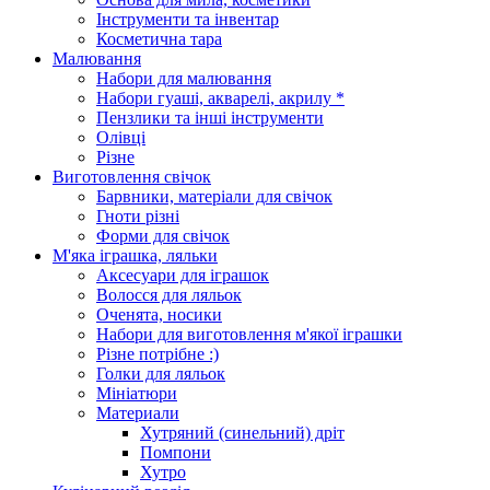
Інструменти та інвентар
Косметична тара
Малювання
Набори для малювання
Набори гуаші, акварелі, акрилу *
Пензлики та інші інструменти
Олівці
Різне
Виготовлення свічок
Барвники, матеріали для свічок
Гноти різні
Форми для свічок
М'яка іграшка, ляльки
Аксесуари для іграшок
Волосся для ляльок
Оченята, носики
Набори для виготовлення м'якої іграшки
Різне потрібне :)
Голки для ляльок
Мініатюри
Материали
Хутряний (синельний) дріт
Помпони
Хутро