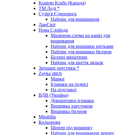
Kustom Krafts (Канада)
ТМ Леді *
Сузір'я Єдинорога
Набори для вишивання
ЛанСвіт
Нова Слобода
Малюнок-схема на канві для
вишивання
Набори для вишивки нитками
Набори для вишивки бісером
Бісерні мініатюри
Набори для шиття ляльок
Затишні хрестики *
Zayka stitch
Марки
Іграшки на підвісі
На підставці
ВДВ (Україна)
Декоративні іграшки
Вишивка хрестиком
Вишивка бісером
Mirabilia
Кольорова
Шопер під вишивку
Набори для вишивання декору