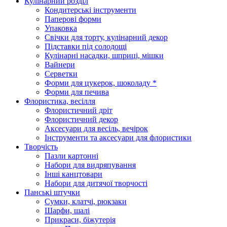
Кулінарний розділ
Кондитерські інструменти
Паперові форми
Упаковка
Свічки для торту, кулінарний декор
Підставки під солодощі
Кулінарні насадки, шприці, мішки
Вайнери
Серветки
Форми для цукерок, шоколаду *
Форми для печива
Флористика, весілля
Флористичний дріт
Флористичний декор
Аксесуари для весіль, вечірок
Інструменти та аксесуари для флористики
Творчість
Пазли картонні
Набори для видряпування
Інші канцтовари
Набори для дитячої творчості
Панські штучки
Сумки, клатчі, рюкзаки
Шарфи, шалі
Прикраси, біжутерія