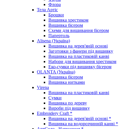
Флора
Тела Артіс
Брошки
Вишивка хрестиком
Вишивка бісером
Схеми для вишивання бісером
Папертоль
Alisena (Україна)
Вишивка на дерев'яній основі
Заготовки з фанери під вишивку
Вишивка на пластиковій канві
Набори для вишивання хрестиком
Еко-сумки під вишивку бісером
OLANTA (Україна)
Вишивка бісером
Вишивка нитками
Virena
Вишивка на пластиковій канві
Сумки
Вишивка по дереву
Вироби під вишивку
Embroidery Craft *
Вишивка на дерев'яній основі *
Вишивка на водорозчинній канві *
АртСоло - Натхнення *