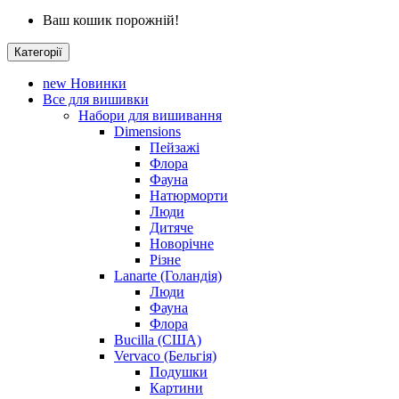
Ваш кошик порожній!
Категорії
new
Новинки
Все для вишивки
Набори для вишивання
Dimensions
Пейзажі
Флора
Фауна
Натюрморти
Люди
Дитяче
Новорічне
Різне
Lanarte (Голандія)
Люди
Фауна
Флора
Bucilla (США)
Vervaco (Бельгія)
Подушки
Картини