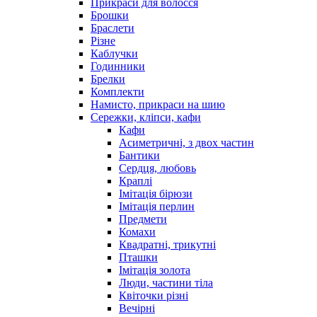
Прикраси для волосся
Брошки
Браслети
Різне
Каблучки
Годинники
Брелки
Комплекти
Намисто, прикраси на шию
Сережки, кліпси, кафи
Кафи
Асиметричні, з двох частин
Бантики
Сердця, любовь
Краплі
Імітація бірюзи
Імітація перлин
Предмети
Комахи
Квадратні, трикутні
Пташки
Імітація золота
Люди, частини тіла
Квіточки різні
Вечірні