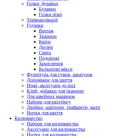
Голки, булавки
Булавки
Голки різні
Термоаплікації
Гудзики
Вінтаж
Тварини
Квіти
Дитячі
Свята
Подорожі
Захоплення
Кольорові мікси
Фурнітура для сумок, шкатулок
Допоміжне для шиття
Ножі, аксесуари до них
Клей, добавки для тканини
Для швейних машинок
Набори для квілтінгу
Лінійки, шаблони, трафарети, мати
Нитки для шиття
Килимарство
Набори для килимарства
Аксесуари для килимарства
Нитки для килимарства