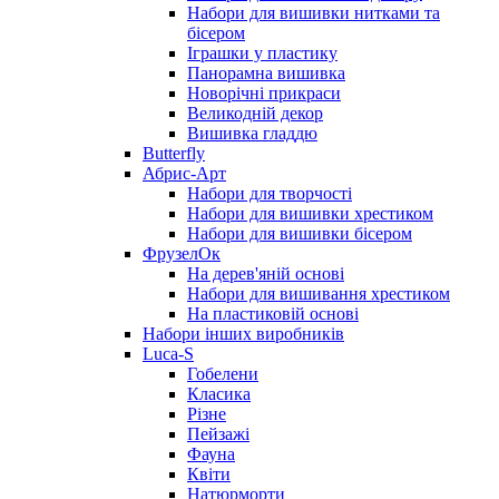
Набори для вишивки нитками та
бісером
Іграшки у пластику
Панорамна вишивка
Новорічні прикраси
Великодній декор
Вишивка гладдю
Butterfly
Абрис-Арт
Набори для творчості
Набори для вишивки хрестиком
Набори для вишивки бісером
ФрузелОк
На дерев'яній основі
Набори для вишивання хрестиком
На пластиковій основі
Набори інших виробників
Luca-S
Гобелени
Класика
Різне
Пейзажі
Фауна
Квіти
Натюрморти