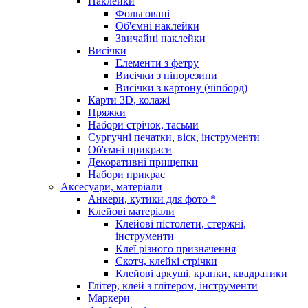
Наклейки
Фольговані
Об'ємні наклейки
Звичайні наклейки
Висічки
Елементи з фетру
Висічки з пінорезини
Висічки з картону (чіпборд)
Карти 3D, колажі
Пряжки
Набори стрічок, тасьми
Сургучні печатки, віск, інструменти
Об'ємні прикраси
Декоративні прищепки
Набори прикрас
Аксесуари, матеріали
Анкери, кутики для фото *
Клейові матеріали
Клейові пістолети, стержні,
інструменти
Клеї різного призначення
Скотч, клейкі стрічки
Клейові аркуші, крапки, квадратики
Глітер, клей з глітером, інструменти
Маркери