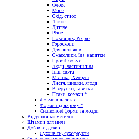
Флора
Море
Схід, етнос
Любов
Дитяче
Різне
Новий рік, Різдво
Гороскопи
Для чоловіків
Смаколики, їда, напитки
Прості форми
Люди, частини тіла
Інші свята
Містика, Хелоуїн
Листя, шишки, ягоди
Візерунки, завитки
Птахи, комахи *
Форми в палетах
Форми під нарізку *
Силіконові форми та молди
Віддушки косметичні
Штампи для мила
Добавки, декор
Сухоцвіти, сухофрукти
Основа для мила, косметики