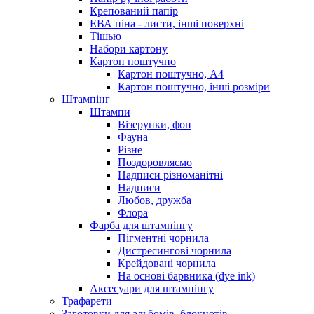
Крепований папір
ЕВА піна - листи, інші поверхні
Тішью
Набори картону
Картон поштучно
Картон поштучно, А4
Картон поштучно, інші розміри
Штампінг
Штампи
Візерунки, фон
Фауна
Різне
Поздоровляємо
Надписи різноманітні
Надписи
Любов, дружба
Флора
Фарба для штампінгу
Пігментні чорнила
Дистресингові чорнила
Крейдовані чорнила
На основі барвника (dye ink)
Аксесуари для штампінгу
Трафарети
Заготовки для альбомів, блокнотів