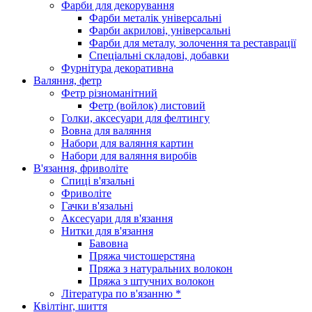
Фарби для декорування
Фарби металік універсальні
Фарби акрилові, універсальні
Фарби для металу, золочення та реставрації
Спеціальні складові, добавки
Фурнітура декоративна
Валяння, фетр
Фетр різноманітний
Фетр (войлок) листовий
Голки, аксесуари для фелтингу
Вовна для валяння
Набори для валяння картин
Набори для валяння виробів
В'язання, фриволіте
Спиці в'язальні
Фриволіте
Гачки в'язальні
Аксесуари для в'язання
Нитки для в'язання
Бавовна
Пряжа чистошерстяна
Пряжа з натуральних волокон
Пряжа з штучних волокон
Література по в'язанню *
Квілтінг, шиття