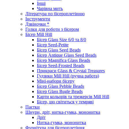
Інші
Чарівна мить
Література по бісероплетінню
Інструменти
Дзвіночки *
Голки для роботи з бісером
Бісер Mill Hill
Бісер Glass Size 6/0 та 8/0
Бісер Seed-Petite
Бісер Glass Seed Beads
Бісер Antique Glass Seed Beads
Бісер Magnifica Glass Beads
Бісер Seed-Frosted Beads
Прикраси Glass & Crystal Treasures
Гудзики Mill Hill (ручна работа)
Міні-набори бісеру
Бісер Glass Pebble Beads
Бісер Glass Bugle Beads
Карти кольорів та трежерсів Mill Hill
Бісер, що світиться у темряві
Паєтки
Шнури, дріт, нитка-гумка, мононитка
Дріт
Нитка-гумка, мононитка
Фурнітура для бісероплетіння