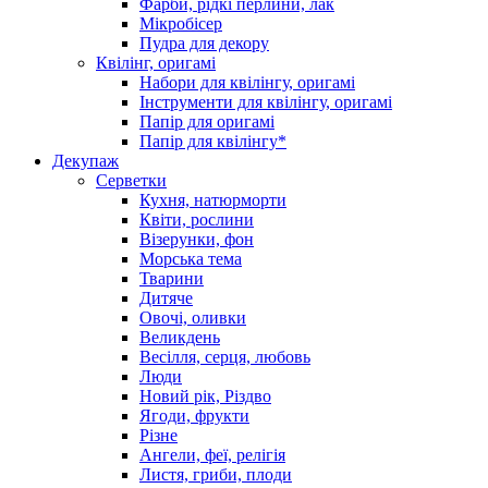
Фарби, рідкі перлини, лак
Мікробісер
Пудра для декору
Квілінг, оригамі
Набори для квілінгу, оригамі
Інструменти для квілінгу, оригамі
Папір для оригамі
Папір для квілінгу*
Декупаж
Серветки
Кухня, натюрморти
Квіти, рослини
Візерунки, фон
Морська тема
Тварини
Дитяче
Овочі, оливки
Великдень
Весілля, серця, любовь
Люди
Новий рік, Різдво
Ягоди, фрукти
Різне
Ангели, феї, релігія
Листя, гриби, плоди