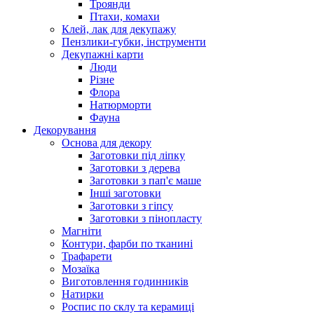
Троянди
Птахи, комахи
Клей, лак для декупажу
Пензлики-губки, інструменти
Декупажні карти
Люди
Різне
Флора
Натюрморти
Фауна
Декорування
Основа для декору
Заготовки під ліпку
Заготовки з дерева
Заготовки з пап'є маше
Інші заготовки
Заготовки з гіпсу
Заготовки з пінопласту
Магніти
Контури, фарби по тканині
Трафарети
Мозаїка
Виготовлення годинників
Натирки
Роспис по склу та керамиці