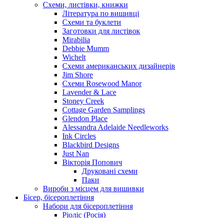
Схеми, листівки, книжки
Література по вишивці
Схеми та буклети
Заготовки для листівок
Mirabilia
Debbie Mumm
Wichelt
Схеми американських дизайнерів
Jim Shore
Cхеми Rosewood Manor
Lavender & Lace
Stoney Creek
Cottage Garden Samplings
Glendon Place
Alessandra Adelaide Needleworks
Ink Circles
Blackbird Designs
Just Nan
Вікторія Попович
Друковані схеми
Паки
Вироби з місцем для вишивки
Бісер, бісероплетіння
Набори для бісероплетіння
Ріоліс (Росія)