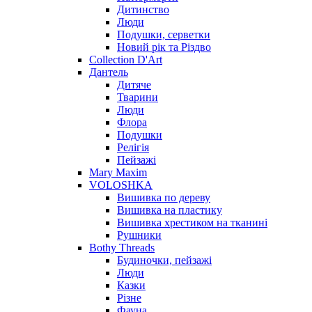
Дитинство
Люди
Подушки, серветки
Новий рік та Різдво
Collection D'Art
Дантель
Дитяче
Тварини
Люди
Флора
Подушки
Релігія
Пейзажі
Mary Maxim
VOLOSHKA
Вишивка по дереву
Вишивка на пластику
Вишивка хрестиком на тканині
Рушники
Bothy Threads
Будиночки, пейзажі
Люди
Казки
Різне
Фауна