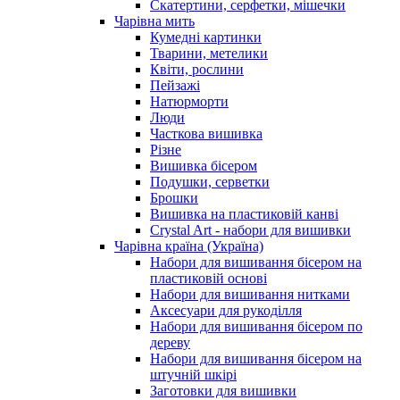
Скатертини, серфетки, мішечки
Чарiвна мить
Кумедні картинки
Тварини, метелики
Квіти, рослини
Пейзажі
Натюрморти
Люди
Часткова вишивка
Різне
Вишивка бісером
Подушки, серветки
Брошки
Вишивка на пластиковій канві
Crystal Art - набори для вишивки
Чарівна країна (Україна)
Набори для вишивання бісером на
пластиковій основі
Набори для вишивання нитками
Аксесуари для рукоділля
Набори для вишивання бісером по
дереву
Набори для вишивання бісером на
штучній шкірі
Заготовки для вишивки