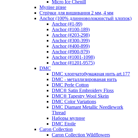
Micro Ice Chenill
Муліне різне
Стрічки для вишивання 2 мм, 4 мм
Anchor (100% длинноволокнистый хлопок)
Anchor (#1-99)
Anchor (#100-189)
Anchor (#203-298)
Anchor (#300-399)
Anchor (#400-899)
Anchor (#900-979)
Anchor (#1001-1098)
Anchor (#1201-9575)
DMC
DMC хлопчатобумажная нить art.177
DMC - металлизированая нить
DMC Perle Cotton
DMC® Satin Embroidery Floss
DMC® Tapestry Wool Skein
DMC Color Variations
DMC Diamant Metallic Needlework
Thread
Наборы мулине
DMC Etoile
Caron Collection
Caron Collection Wildflowers