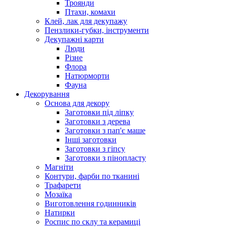
Троянди
Птахи, комахи
Клей, лак для декупажу
Пензлики-губки, інструменти
Декупажні карти
Люди
Різне
Флора
Натюрморти
Фауна
Декорування
Основа для декору
Заготовки під ліпку
Заготовки з дерева
Заготовки з пап'є маше
Інші заготовки
Заготовки з гіпсу
Заготовки з пінопласту
Магніти
Контури, фарби по тканині
Трафарети
Мозаїка
Виготовлення годинників
Натирки
Роспис по склу та керамиці