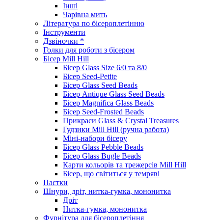
Інші
Чарівна мить
Література по бісероплетінню
Інструменти
Дзвіночки *
Голки для роботи з бісером
Бісер Mill Hill
Бісер Glass Size 6/0 та 8/0
Бісер Seed-Petite
Бісер Glass Seed Beads
Бісер Antique Glass Seed Beads
Бісер Magnifica Glass Beads
Бісер Seed-Frosted Beads
Прикраси Glass & Crystal Treasures
Гудзики Mill Hill (ручна работа)
Міні-набори бісеру
Бісер Glass Pebble Beads
Бісер Glass Bugle Beads
Карти кольорів та трежерсів Mill Hill
Бісер, що світиться у темряві
Паєтки
Шнури, дріт, нитка-гумка, мононитка
Дріт
Нитка-гумка, мононитка
Фурнітура для бісероплетіння