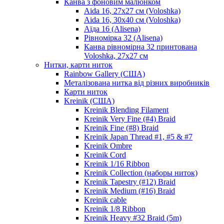
Канва з фоновим малюнком
Aida 16, 27х27 см (Voloshka)
Aida 16, 30х40 см (Voloshka)
Аїда 16 (Alisena)
Рівномірка 32 (Alisena)
Канва рівномірна 32 принтована
Voloshka, 27х27 см
Нитки, карти ниток
Rainbow Gallery (США)
Металізована нитка від різних виробників
Карти ниток
Kreinik (США)
Kreinik Blending Filament
Kreinik Very Fine (#4) Braid
Kreinik Fine (#8) Braid
Kreinik Japan Thread #1, #5 & #7
Kreinik Ombre
Kreinik Cord
Kreinik 1/16 Ribbon
Kreinik Collection (наборы ниток)
Kreinik Tapestry (#12) Braid
Kreinik Medium (#16) Braid
Kreinik cable
Kreinik 1/8 Ribbon
Kreinik Heavy #32 Braid (5m)