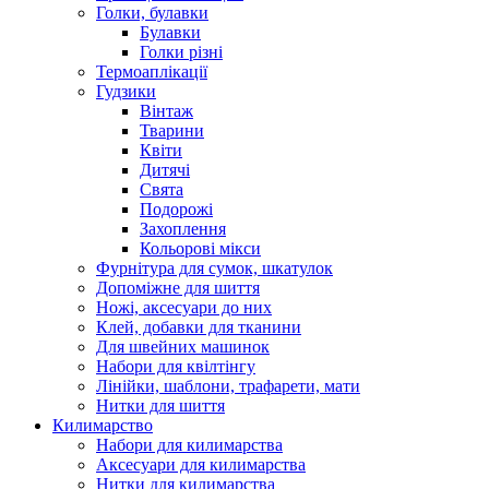
Голки, булавки
Булавки
Голки різні
Термоаплікації
Гудзики
Вінтаж
Тварини
Квіти
Дитячі
Свята
Подорожі
Захоплення
Кольорові мікси
Фурнітура для сумок, шкатулок
Допоміжне для шиття
Ножі, аксесуари до них
Клей, добавки для тканини
Для швейних машинок
Набори для квілтінгу
Лінійки, шаблони, трафарети, мати
Нитки для шиття
Килимарство
Набори для килимарства
Аксесуари для килимарства
Нитки для килимарства