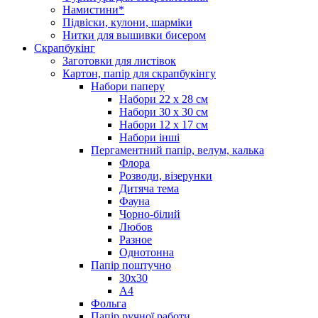
Намистини*
Підвіски, кулони, шарміки
Нитки для вышивки бисером
Скрапбукінг
Заготовки для листівок
Картон, папір для скрапбукінгу
Набори паперу
Набори 22 х 28 см
Набори 30 х 30 см
Набори 12 х 17 см
Набори інші
Пергаментний папір, велум, калька
Флора
Розводи, візерунки
Дитяча тема
Фауна
Чорно-білий
Любов
Разное
Однотонна
Папір поштучно
30х30
А4
Фольга
Папір ручної работи