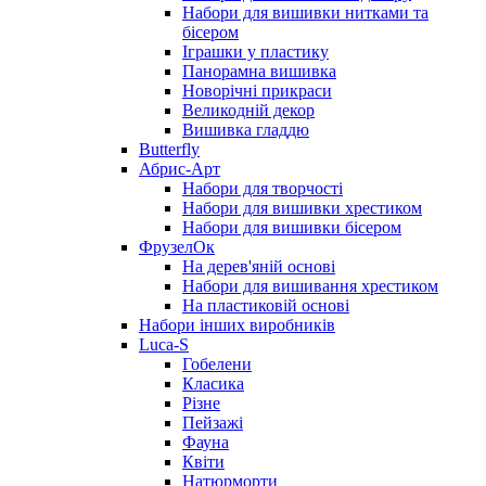
Набори для вишивки нитками та
бісером
Іграшки у пластику
Панорамна вишивка
Новорічні прикраси
Великодній декор
Вишивка гладдю
Butterfly
Абрис-Арт
Набори для творчості
Набори для вишивки хрестиком
Набори для вишивки бісером
ФрузелОк
На дерев'яній основі
Набори для вишивання хрестиком
На пластиковій основі
Набори інших виробників
Luca-S
Гобелени
Класика
Різне
Пейзажі
Фауна
Квіти
Натюрморти