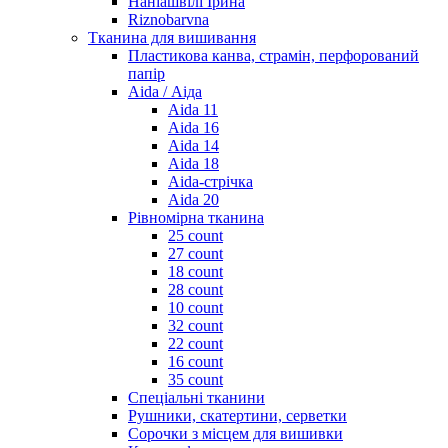
Наніашвілі Ірина
Riznobarvna
Тканина для вишивання
Пластикова канва, страмін, перфорований
папір
Aida / Аіда
Aida 11
Aida 16
Aida 14
Aida 18
Aida-стрічка
Aida 20
Рівномірна тканина
25 count
27 count
18 count
28 count
10 count
32 count
22 count
16 count
35 count
Спеціальні тканини
Рушники, скатертини, серветки
Сорочки з місцем для вишивки