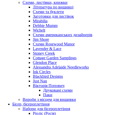
Схеми, листівки, книжки
Література по вишивці
Схеми та буклети
Заготовки для листівок
Mirabilia
Debbie Mumm
Wichelt
Схеми американських дизайнерів
Jim Shore
Cхеми Rosewood Manor
Lavender & Lace
Stoney Creek
Cottage Garden Samplings
Glendon Place
Alessandra Adelaide Needleworks
Ink Circles
Blackbird Designs
Just Nan
Вікторія Попович
Друковані схеми
Паки
Вироби з місцем для вишивки
Бісер, бісероплетіння
Набори для бісероплетіння
Ріоліс (Росія)