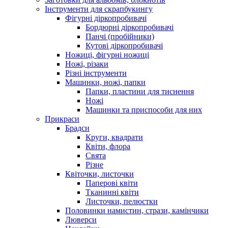
Інструменти для скрапбукингу
Фігурні діркопробивачі
Бордюрні діркопробивачі
Панчі (пробійники)
Кутові діркопробивачі
Ножиці, фігурні ножиці
Ножі, різаки
Різні інструменти
Машинки, ножі, папки
Папки, пластини для тиснення
Ножі
Машинки та приспособи для них
Прикраси
Брадси
Круги, квадрати
Квіти, флора
Свята
Різне
Квіточки, листочки
Паперові квіти
Тканинні квіти
Листочки, пелюстки
Половинки намистин, стрази, камінчики
Люверси