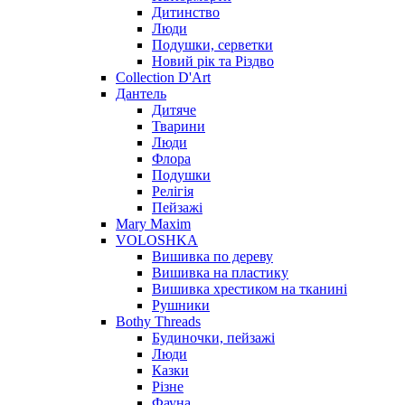
Дитинство
Люди
Подушки, серветки
Новий рік та Різдво
Collection D'Art
Дантель
Дитяче
Тварини
Люди
Флора
Подушки
Релігія
Пейзажі
Mary Maxim
VOLOSHKA
Вишивка по дереву
Вишивка на пластику
Вишивка хрестиком на тканині
Рушники
Bothy Threads
Будиночки, пейзажі
Люди
Казки
Різне
Фауна