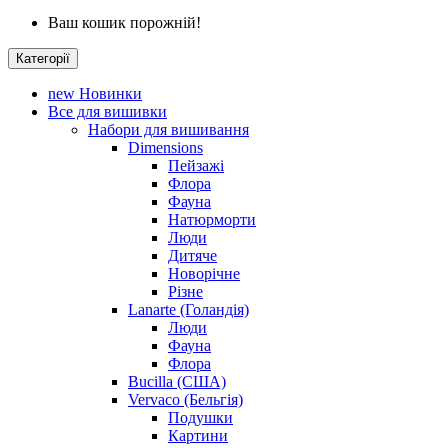
Ваш кошик порожній!
Категорії
new
Новинки
Все для вишивки
Набори для вишивання
Dimensions
Пейзажі
Флора
Фауна
Натюрморти
Люди
Дитяче
Новорічне
Різне
Lanarte (Голандія)
Люди
Фауна
Флора
Bucilla (США)
Vervaco (Бельгія)
Подушки
Картини