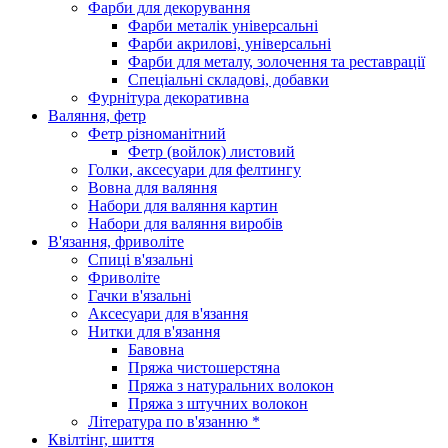
Фарби для декорування
Фарби металік універсальні
Фарби акрилові, універсальні
Фарби для металу, золочення та реставрації
Спеціальні складові, добавки
Фурнітура декоративна
Валяння, фетр
Фетр різноманітний
Фетр (войлок) листовий
Голки, аксесуари для фелтингу
Вовна для валяння
Набори для валяння картин
Набори для валяння виробів
В'язання, фриволіте
Спиці в'язальні
Фриволіте
Гачки в'язальні
Аксесуари для в'язання
Нитки для в'язання
Бавовна
Пряжа чистошерстяна
Пряжа з натуральних волокон
Пряжа з штучних волокон
Література по в'язанню *
Квілтінг, шиття