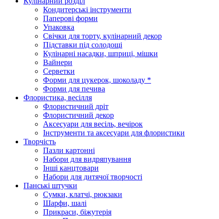
Кулінарний розділ
Кондитерські інструменти
Паперові форми
Упаковка
Свічки для торту, кулінарний декор
Підставки під солодощі
Кулінарні насадки, шприці, мішки
Вайнери
Серветки
Форми для цукерок, шоколаду *
Форми для печива
Флористика, весілля
Флористичний дріт
Флористичний декор
Аксесуари для весіль, вечірок
Інструменти та аксесуари для флористики
Творчість
Пазли картонні
Набори для видряпування
Інші канцтовари
Набори для дитячої творчості
Панські штучки
Сумки, клатчі, рюкзаки
Шарфи, шалі
Прикраси, біжутерія