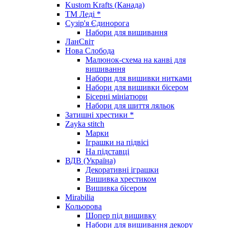
Kustom Krafts (Канада)
ТМ Леді *
Сузір'я Єдинорога
Набори для вишивання
ЛанСвіт
Нова Слобода
Малюнок-схема на канві для
вишивання
Набори для вишивки нитками
Набори для вишивки бісером
Бісерні мініатюри
Набори для шиття ляльок
Затишні хрестики *
Zayka stitch
Марки
Іграшки на підвісі
На підставці
ВДВ (Україна)
Декоративні іграшки
Вишивка хрестиком
Вишивка бісером
Mirabilia
Кольорова
Шопер під вишивку
Набори для вишивання декору