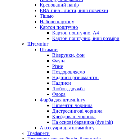
Крепований папір
ЕВА піна - листи, інші поверхні
Тішью
Набори картону
Картон поштучно
Картон поштучно, А4
Картон поштучно, інші розміри
Штампінг
Штампи
Візерунки, фон
Фауна
Різне
Поздоровляємо
Надписи різноманітні
Надписи
Любов, дружба
Флора
Фарба для штампінгу
Пігментні чорнила
Дистресингові чорнила
Крейдовані чорнила
На основі барвника (dye ink)
Аксесуари для штампінгу
Трафарети
Заготовки для альбомів, блокнотів