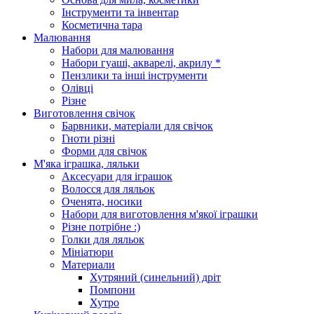
Інструменти та інвентар
Косметична тара
Малювання
Набори для малювання
Набори гуаші, акварелі, акрилу *
Пензлики та інші інструменти
Олівці
Різне
Виготовлення свічок
Барвники, матеріали для свічок
Гноти різні
Форми для свічок
М'яка іграшка, ляльки
Аксесуари для іграшок
Волосся для ляльок
Оченята, носики
Набори для виготовлення м'якої іграшки
Різне потрібне :)
Голки для ляльок
Мініатюри
Материали
Хутряний (синельний) дріт
Помпони
Хутро