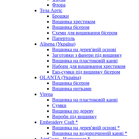
Флора
Тела Артіс
Брошки
Вишивка хрестиком
Вишивка бісером
Схеми для вишивання бісером
Папертоль
Alisena (Україна)
Вишивка на дерев'яній основі
Заготовки з фанери під вишивку
Вишивка на пластиковій канві
Набори для вишивання хрестиком
Еко-сумки під вишивку бісером
OLANTA (Україна)
Вишивка бісером
Вишивка нитками
Virena
Вишивка на пластиковій канві
Сумки
Вишивка по дереву
Вироби під вишивку
Embroidery Craft *
Вишивка на дерев'яній основі *
Вишивка на водорозчинній канві *
АртСоло - Натхнення *