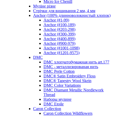
Micro Ice Chenill
Муліне різне
Стрічки для вишивання 2 мм, 4 мм
Anchor (100% длинноволокнистый хлопок)
Anchor (#1-99)
Anchor (#100-189)
Anchor (#203-298)
Anchor (#300-399)
Anchor (#400-899)
Anchor (#900-979)
Anchor (#1001-1098)
Anchor (#1201-9575)
DMC
DMC хлопчатобумажная нить art.177
DMC - металлизированая нить
DMC Perle Cotton
DMC® Satin Embroidery Floss
DMC® Tapestry Wool Skein
DMC Color Variations
DMC Diamant Metallic Needlework
Thread
Наборы мулине
DMC Etoile
Caron Collection
Caron Collection Wildflowers