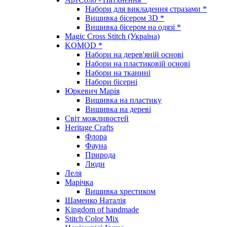
Набори для викладення стразами *
Вишивка бісером 3D *
Вишивка бісером на одязі *
Magic Cross Stitch (Україна)
KOMOD *
Набори на дерев'яній основі
Набори на пластиковій основі
Набори на тканині
Набори бісерні
Юркевич Марія
Вишивка на пластику
Вишивка на дереві
Світ можливостей
Heritage Crafts
Флора
Фауна
Природа
Люди
Леля
Марічка
Вишивка хрестиком
Шаменко Наталія
Kingdom of handmade
Stitch Color Mix