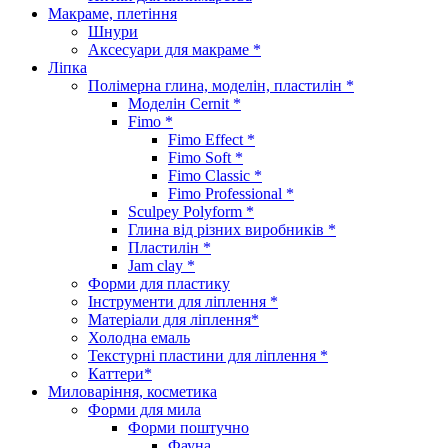
Макраме, плетіння
Шнури
Аксесуари для макраме *
Ліпка
Полімерна глина, моделін, пластилін *
Моделін Cernit *
Fimo *
Fimo Effect *
Fimo Soft *
Fimo Classic *
Fimo Professional *
Sculpey Polyform *
Глина від різних виробників *
Пластилін *
Jam clay *
Форми для пластику
Інструменти для ліплення *
Матеріали для ліплення*
Холодна емаль
Текстурні пластини для ліплення *
Каттери*
Миловаріння, косметика
Форми для мила
Форми поштучно
Фауна