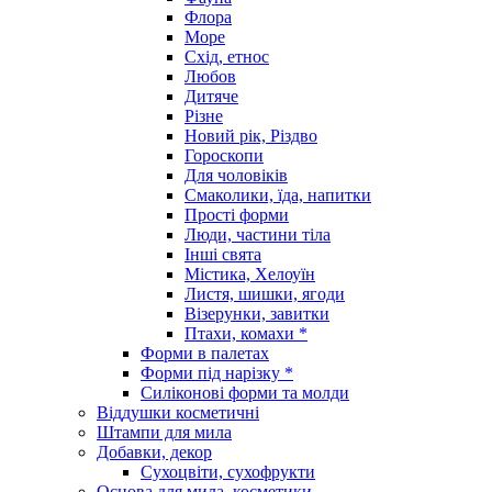
Флора
Море
Схід, етнос
Любов
Дитяче
Різне
Новий рік, Різдво
Гороскопи
Для чоловіків
Смаколики, їда, напитки
Прості форми
Люди, частини тіла
Інші свята
Містика, Хелоуїн
Листя, шишки, ягоди
Візерунки, завитки
Птахи, комахи *
Форми в палетах
Форми під нарізку *
Силіконові форми та молди
Віддушки косметичні
Штампи для мила
Добавки, декор
Сухоцвіти, сухофрукти
Основа для мила, косметики