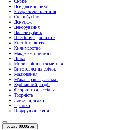
Скрізь
Все для вишивки
Бісер, бісероплетіння
Скрапбукінг
Декупаж
Декорування
Валяння, фетр
Плетіння, фриволіте
Квілтінг, шиття
Килимарство
Макраме, плетіння
Ліпка
Миловаріння, косметика
Виготовлення свічок
Малювання
М'яка іграшка, ляльки
Кулінарний розділ
Флористика, весілля
Творчість
Жіночі примхи
Іграшки
Подарунки, свята
Товарів
0
0.00грн.