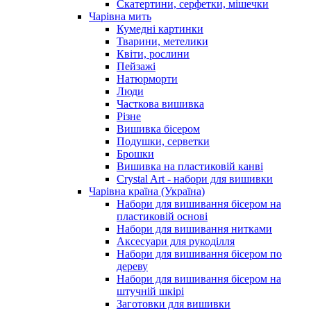
Скатертини, серфетки, мішечки
Чарiвна мить
Кумедні картинки
Тварини, метелики
Квіти, рослини
Пейзажі
Натюрморти
Люди
Часткова вишивка
Різне
Вишивка бісером
Подушки, серветки
Брошки
Вишивка на пластиковій канві
Crystal Art - набори для вишивки
Чарівна країна (Україна)
Набори для вишивання бісером на
пластиковій основі
Набори для вишивання нитками
Аксесуари для рукоділля
Набори для вишивання бісером по
дереву
Набори для вишивання бісером на
штучній шкірі
Заготовки для вишивки