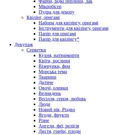
Фарби, рідкі перлини, лак
Мікробісер
Пудра для декору
Квілінг, оригамі
Набори для квілінгу, оригамі
Інструменти для квілінгу, оригамі
Папір для оригамі
Папір для квілінгу*
Декупаж
Серветки
Кухня, натюрморти
Квіти, рослини
Візерунки, фон
Морська тема
Тварини
Дитяче
Овочі, оливки
Великдень
Весілля, серця, любовь
Люди
Новий рік, Різдво
Ягоди, фрукти
Різне
Ангели, феї, релігія
Листя, гриби, плоди