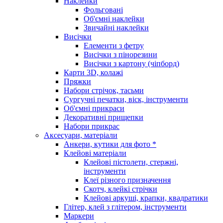
Наклейки
Фольговані
Об'ємні наклейки
Звичайні наклейки
Висічки
Елементи з фетру
Висічки з пінорезини
Висічки з картону (чіпборд)
Карти 3D, колажі
Пряжки
Набори стрічок, тасьми
Сургучні печатки, віск, інструменти
Об'ємні прикраси
Декоративні прищепки
Набори прикрас
Аксесуари, матеріали
Анкери, кутики для фото *
Клейові матеріали
Клейові пістолети, стержні,
інструменти
Клеї різного призначення
Скотч, клейкі стрічки
Клейові аркуші, крапки, квадратики
Глітер, клей з глітером, інструменти
Маркери