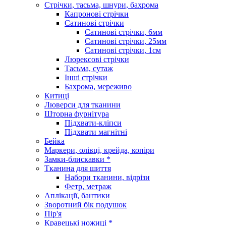
Стрічки, тасьма, шнури, бахрома
Капронові стрічки
Сатинові стрічки
Сатинові стрічки, 6мм
Сатинові стрічки, 25мм
Сатинові стрічки, 1см
Люрексові стрічки
Тасьма, сутаж
Інші стрічки
Бахрома, мереживо
Китиці
Люверси для тканини
Шторна фурнітура
Підхвати-кліпси
Підхвати магнітні
Бейка
Маркери, олівці, крейда, копіри
Замки-блискавки *
Тканина для шиття
Набори тканини, відрізи
Фетр, метраж
Аплікації, бантики
Зворотний бік подушок
Пір'я
Кравецькі ножиці *