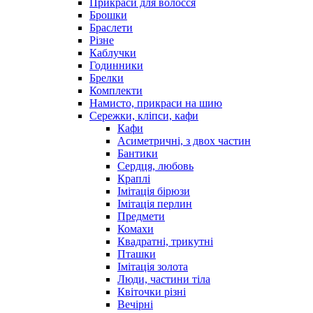
Прикраси для волосся
Брошки
Браслети
Різне
Каблучки
Годинники
Брелки
Комплекти
Намисто, прикраси на шию
Сережки, кліпси, кафи
Кафи
Асиметричні, з двох частин
Бантики
Сердця, любовь
Краплі
Імітація бірюзи
Імітація перлин
Предмети
Комахи
Квадратні, трикутні
Пташки
Імітація золота
Люди, частини тіла
Квіточки різні
Вечірні