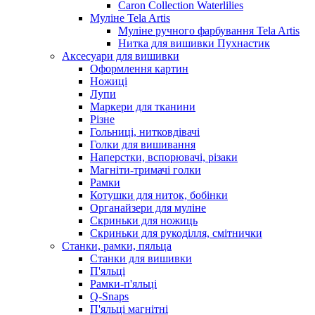
Caron Collection Waterlilies
Муліне Tela Artis
Муліне ручного фарбування Tela Artis
Нитка для вишивки Пухнастик
Аксесуари для вишивки
Оформлення картин
Ножиці
Лупи
Маркери для тканини
Різне
Гольниці, нитковдівачі
Голки для вишивання
Наперстки, вспорювачі, різаки
Магніти-тримачі голки
Рамки
Котушки для ниток, бобінки
Органайзери для муліне
Скриньки для ножиць
Скриньки для рукоділля, смітнички
Станки, рамки, пяльца
Станки для вишивки
П'яльці
Рамки-п'яльці
Q-Snaps
П'яльці магнітні