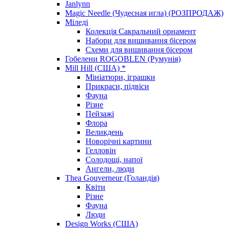
Janlynn
Magic Needle (Чудесная игла) (РОЗПРОДАЖ)
Міледі
Колекція Сакральний орнамент
Набори для вишивання бісером
Схеми для вишивання бісером
Гобелени ROGOBLEN (Румунія)
Mill Hill (США) *
Мініатюри, іграшки
Прикраси, підвіси
Фауна
Різне
Пейзажі
Флора
Великдень
Новорічні картини
Гелловін
Солодощі, напої
Ангели, люди
Thea Gouverneur (Голандія)
Квіти
Різне
Фауна
Люди
Design Works (США)