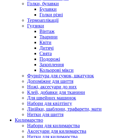
Голки, булавки
Булавки
Голки різні
Термоаплікації
Гудзики
Вінтаж
Тварини
Квіти
Дитячі
Свята
Подорожі
Захоплення
Кольорові мікси
Фурнітура для сумок, шкатулок
Допоміжне для шиття
Ножі, аксесуари до них
Клей, добавки для тканини
Для швейних машинок
Набори для квілтінгу
Лінійки, шаблони, трафарети, мати
Нитки для шиття
Килимарство
Набори для килимарства
Аксесуари для килимарства
Нитки для килимарства