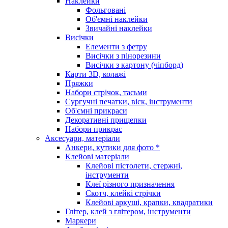
Наклейки
Фольговані
Об'ємні наклейки
Звичайні наклейки
Висічки
Елементи з фетру
Висічки з пінорезини
Висічки з картону (чіпборд)
Карти 3D, колажі
Пряжки
Набори стрічок, тасьми
Сургучні печатки, віск, інструменти
Об'ємні прикраси
Декоративні прищепки
Набори прикрас
Аксесуари, матеріали
Анкери, кутики для фото *
Клейові матеріали
Клейові пістолети, стержні,
інструменти
Клеї різного призначення
Скотч, клейкі стрічки
Клейові аркуші, крапки, квадратики
Глітер, клей з глітером, інструменти
Маркери