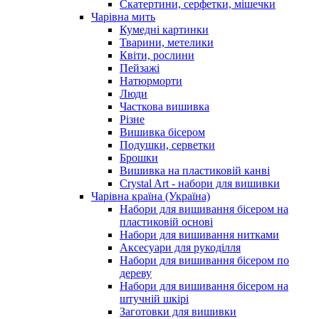
Скатертини, серфетки, мішечки
Чарiвна мить
Кумедні картинки
Тварини, метелики
Квіти, рослини
Пейзажі
Натюрморти
Люди
Часткова вишивка
Різне
Вишивка бісером
Подушки, серветки
Брошки
Вишивка на пластиковій канві
Crystal Art - набори для вишивки
Чарівна країна (Україна)
Набори для вишивання бісером на
пластиковій основі
Набори для вишивання нитками
Аксесуари для рукоділля
Набори для вишивання бісером по
дереву
Набори для вишивання бісером на
штучній шкірі
Заготовки для вишивки