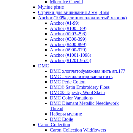
Micro Ice Chenill
Муліне різне
Стрічки для вишивання 2 мм, 4 мм
Anchor (100% длинноволокнистый хлопок)
Anchor (#1-99)
Anchor (#100-189)
Anchor (#203-298)
Anchor (#300-399)
Anchor (#400-899)
Anchor (#900-979)
Anchor (#1001-1098)
Anchor (#1201-9575)
DMC
DMC хлопчатобумажная нить art.177
DMC - металлизированая нить
DMC Perle Cotton
DMC® Satin Embroidery Floss
DMC® Tapestry Wool Skein
DMC Color Variations
DMC Diamant Metallic Needlework
Thread
Наборы мулине
DMC Etoile
Caron Collection
Caron Collection Wildflowers