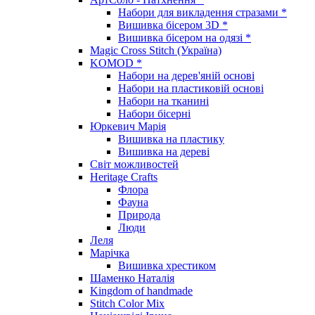
Набори для викладення стразами *
Вишивка бісером 3D *
Вишивка бісером на одязі *
Magic Cross Stitch (Україна)
KOMOD *
Набори на дерев'яній основі
Набори на пластиковій основі
Набори на тканині
Набори бісерні
Юркевич Марія
Вишивка на пластику
Вишивка на дереві
Світ можливостей
Heritage Crafts
Флора
Фауна
Природа
Люди
Леля
Марічка
Вишивка хрестиком
Шаменко Наталія
Kingdom of handmade
Stitch Color Mix