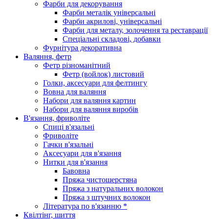
Фарби для декорування
Фарби металік універсальні
Фарби акрилові, універсальні
Фарби для металу, золочення та реставрації
Спеціальні складові, добавки
Фурнітура декоративна
Валяння, фетр
Фетр різноманітний
Фетр (войлок) листовий
Голки, аксесуари для фелтингу
Вовна для валяння
Набори для валяння картин
Набори для валяння виробів
В'язання, фриволіте
Спиці в'язальні
Фриволіте
Гачки в'язальні
Аксесуари для в'язання
Нитки для в'язання
Бавовна
Пряжа чистошерстяна
Пряжа з натуральних волокон
Пряжа з штучних волокон
Література по в'язанню *
Квілтінг, шиття