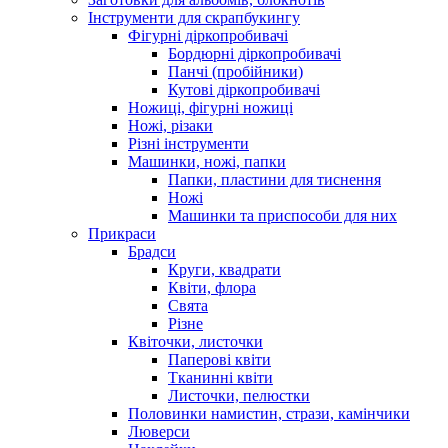
Інструменти для скрапбукингу
Фігурні діркопробивачі
Бордюрні діркопробивачі
Панчі (пробійники)
Кутові діркопробивачі
Ножиці, фігурні ножиці
Ножі, різаки
Різні інструменти
Машинки, ножі, папки
Папки, пластини для тиснення
Ножі
Машинки та приспособи для них
Прикраси
Брадси
Круги, квадрати
Квіти, флора
Свята
Різне
Квіточки, листочки
Паперові квіти
Тканинні квіти
Листочки, пелюстки
Половинки намистин, стрази, камінчики
Люверси