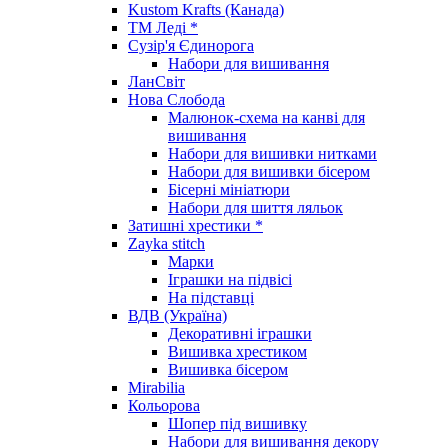
Kustom Krafts (Канада)
ТМ Леді *
Сузір'я Єдинорога
Набори для вишивання
ЛанСвіт
Нова Слобода
Малюнок-схема на канві для
вишивання
Набори для вишивки нитками
Набори для вишивки бісером
Бісерні мініатюри
Набори для шиття ляльок
Затишні хрестики *
Zayka stitch
Марки
Іграшки на підвісі
На підставці
ВДВ (Україна)
Декоративні іграшки
Вишивка хрестиком
Вишивка бісером
Mirabilia
Кольорова
Шопер під вишивку
Набори для вишивання декору