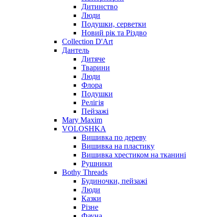
Дитинство
Люди
Подушки, серветки
Новий рік та Різдво
Collection D'Art
Дантель
Дитяче
Тварини
Люди
Флора
Подушки
Релігія
Пейзажі
Mary Maxim
VOLOSHKA
Вишивка по дереву
Вишивка на пластику
Вишивка хрестиком на тканині
Рушники
Bothy Threads
Будиночки, пейзажі
Люди
Казки
Різне
Фауна