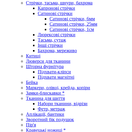
Стрічки, тасьма, шнури, бахрома
Капронові стрічки
Сатинові стрічки
Сатинові стрічки, 6мм
Сатинові стрічки, 25мм
Сатинові стрічки, 1см
Люрексові стрічки
Тасьма, сутаж
Інші стрічки
Бахрома, мереживо
Китиці
Люверси для тканини
Шторна фурнітура
Підхвати-кліпси
Підхвати магнітні
Бейка
Маркери, олівці, крейда, копіри
Замки-блискавки *
Тканина для шиття
Набори тканини, відрізи
Фетр, метраж
Аплікації, бантики
Зворотний бік подушок
Пір'я
Кравецькі ножиці *