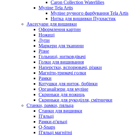
Caron Collection Waterlilies
Муліне Tela Artis
Муліне ручного фарбування Tela Artis
Нитка для вишивки Пухнастик
Аксесуари для вишивки
Оформлення картин
Ножиці
Лупи
Маркери для тканини
Різне
Гольниці, нитковдівачі
Голки для вишивання
Наперстки, вспорювачі, різаки
Магніти-тримачі голки
Рамки
Котушки для ниток, бобінки
Органайзери для муліне
Скриньки для ножиць
Скриньки для рукоділля, смітнички
Станки, рамки, пяльца
Станки для вишивки
П'яльці
Рамки-п'яльці
Q-Snaps
П'яльці магнітні