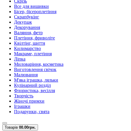
Скрізь
Все для вишивки
Бісер, бісероплетіння
Скрапбукінг
Декупаж
Декорування
Валяння, фетр
Плетіння, фриволіте
Квілтінг, шиття
Килимарство
Макраме, плетіння
Ліпка
Миловаріння, косметика
Виготовлення свічок
Малювання
М'яка іграшка, ляльки
Кулінарний розділ
Флористика, весілля
Творчість
Жіночі примхи
Іграшки
Подарунки, свята
Товарів
0
0.00грн.