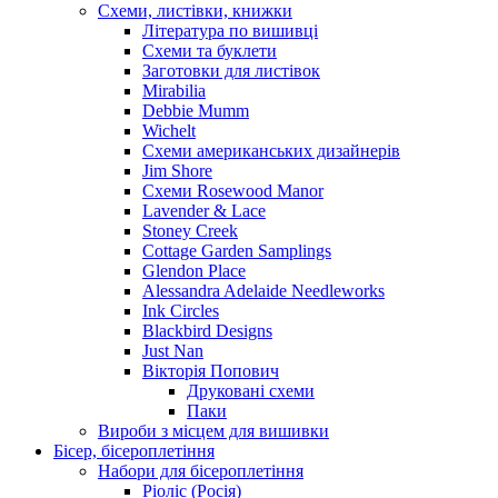
Схеми, листівки, книжки
Література по вишивці
Схеми та буклети
Заготовки для листівок
Mirabilia
Debbie Mumm
Wichelt
Схеми американських дизайнерів
Jim Shore
Cхеми Rosewood Manor
Lavender & Lace
Stoney Creek
Cottage Garden Samplings
Glendon Place
Alessandra Adelaide Needleworks
Ink Circles
Blackbird Designs
Just Nan
Вікторія Попович
Друковані схеми
Паки
Вироби з місцем для вишивки
Бісер, бісероплетіння
Набори для бісероплетіння
Ріоліс (Росія)