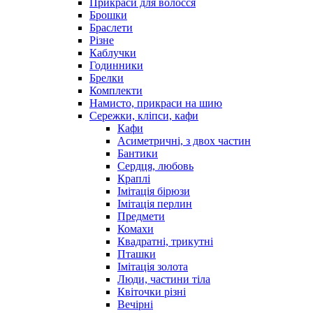
Прикраси для волосся
Брошки
Браслети
Різне
Каблучки
Годинники
Брелки
Комплекти
Намисто, прикраси на шию
Сережки, кліпси, кафи
Кафи
Асиметричні, з двох частин
Бантики
Сердця, любовь
Краплі
Імітація бірюзи
Імітація перлин
Предмети
Комахи
Квадратні, трикутні
Пташки
Імітація золота
Люди, частини тіла
Квіточки різні
Вечірні