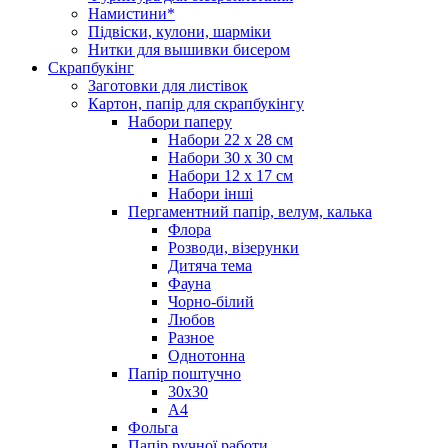
Намистини*
Підвіски, кулони, шарміки
Нитки для вышивки бисером
Скрапбукінг
Заготовки для листівок
Картон, папір для скрапбукінгу
Набори паперу
Набори 22 х 28 см
Набори 30 х 30 см
Набори 12 х 17 см
Набори інші
Пергаментний папір, велум, калька
Флора
Розводи, візерунки
Дитяча тема
Фауна
Чорно-білий
Любов
Разное
Однотонна
Папір поштучно
30х30
А4
Фольга
Папір ручної работи