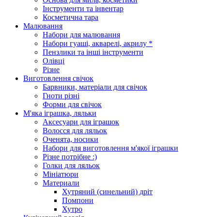
Інструменти та інвентар
Косметична тара
Малювання
Набори для малювання
Набори гуаші, акварелі, акрилу *
Пензлики та інші інструменти
Олівці
Різне
Виготовлення свічок
Барвники, матеріали для свічок
Гноти різні
Форми для свічок
М'яка іграшка, ляльки
Аксесуари для іграшок
Волосся для ляльок
Оченята, носики
Набори для виготовлення м'якої іграшки
Різне потрібне :)
Голки для ляльок
Мініатюри
Материали
Хутряний (синельний) дріт
Помпони
Хутро