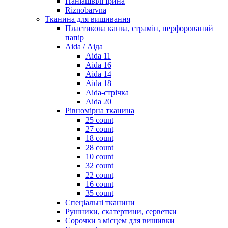
Наніашвілі Ірина
Riznobarvna
Тканина для вишивання
Пластикова канва, страмін, перфорований
папір
Aida / Аіда
Aida 11
Aida 16
Aida 14
Aida 18
Aida-стрічка
Aida 20
Рівномірна тканина
25 count
27 count
18 count
28 count
10 count
32 count
22 count
16 count
35 count
Спеціальні тканини
Рушники, скатертини, серветки
Сорочки з місцем для вишивки