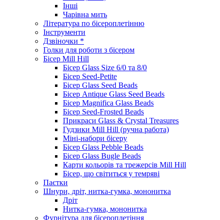
Інші
Чарівна мить
Література по бісероплетінню
Інструменти
Дзвіночки *
Голки для роботи з бісером
Бісер Mill Hill
Бісер Glass Size 6/0 та 8/0
Бісер Seed-Petite
Бісер Glass Seed Beads
Бісер Antique Glass Seed Beads
Бісер Magnifica Glass Beads
Бісер Seed-Frosted Beads
Прикраси Glass & Crystal Treasures
Гудзики Mill Hill (ручна работа)
Міні-набори бісеру
Бісер Glass Pebble Beads
Бісер Glass Bugle Beads
Карти кольорів та трежерсів Mill Hill
Бісер, що світиться у темряві
Паєтки
Шнури, дріт, нитка-гумка, мононитка
Дріт
Нитка-гумка, мононитка
Фурнітура для бісероплетіння