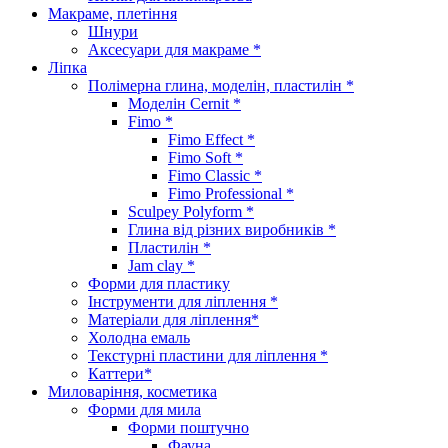
Макраме, плетіння
Шнури
Аксесуари для макраме *
Ліпка
Полімерна глина, моделін, пластилін *
Моделін Cernit *
Fimo *
Fimo Effect *
Fimo Soft *
Fimo Classic *
Fimo Professional *
Sculpey Polyform *
Глина від різних виробників *
Пластилін *
Jam clay *
Форми для пластику
Інструменти для ліплення *
Матеріали для ліплення*
Холодна емаль
Текстурні пластини для ліплення *
Каттери*
Миловаріння, косметика
Форми для мила
Форми поштучно
Фауна