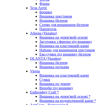
Флора
Тела Артіс
Брошки
Вишивка хрестиком
Вишивка бісером
Схеми для вишивання бісером
Папертоль
Alisena (Україна)
Вишивка на дерев'яній основі
Заготовки з фанери під вишивку
Вишивка на пластиковій канві
Набори для вишивання хрестиком
Еко-сумки під вишивку бісером
OLANTA (Україна)
Вишивка бісером
Вишивка нитками
Virena
Вишивка на пластиковій канві
Сумки
Вишивка по дереву
Вироби під вишивку
Embroidery Craft *
Вишивка на дерев'яній основі *
Вишивка на водорозчинній канві *
АртСоло - Натхнення *