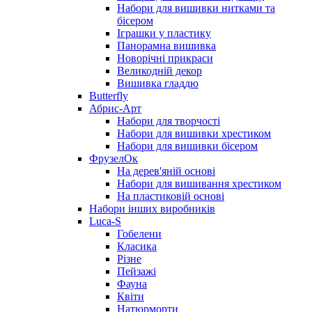
Набори для вишивки нитками та
бісером
Іграшки у пластику
Панорамна вишивка
Новорічні прикраси
Великодній декор
Вишивка гладдю
Butterfly
Абрис-Арт
Набори для творчості
Набори для вишивки хрестиком
Набори для вишивки бісером
ФрузелОк
На дерев'яній основі
Набори для вишивання хрестиком
На пластиковій основі
Набори інших виробників
Luca-S
Гобелени
Класика
Різне
Пейзажі
Фауна
Квіти
Натюрморти