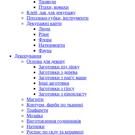
Троянди
Птахи, комахи
Клей, лак для декупажу
Пензлики-губки, інструменти
Декупажні карти
Люди
Різне
Флора
Натюрморти
Фауна
Декорування
Основа для декору
Заготовки під ліпку
Заготовки з дерева
Заготовки з пап'є маше
Інші заготовки
Заготовки з гіпсу
Заготовки з пінопласту
Магніти
Контури, фарби по тканині
Трафарети
Мозаїка
Виготовлення годинників
Натирки
Роспис по склу та керамиці