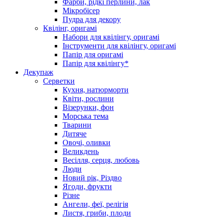
Фарби, рідкі перлини, лак
Мікробісер
Пудра для декору
Квілінг, оригамі
Набори для квілінгу, оригамі
Інструменти для квілінгу, оригамі
Папір для оригамі
Папір для квілінгу*
Декупаж
Серветки
Кухня, натюрморти
Квіти, рослини
Візерунки, фон
Морська тема
Тварини
Дитяче
Овочі, оливки
Великдень
Весілля, серця, любовь
Люди
Новий рік, Різдво
Ягоди, фрукти
Різне
Ангели, феї, релігія
Листя, гриби, плоди