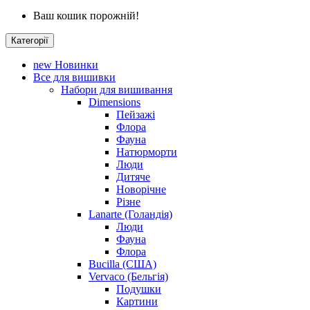
Ваш кошик порожній!
Категорії
new
Новинки
Все для вишивки
Набори для вишивання
Dimensions
Пейзажі
Флора
Фауна
Натюрморти
Люди
Дитяче
Новорічне
Різне
Lanarte (Голандія)
Люди
Фауна
Флора
Bucilla (США)
Vervaco (Бельгія)
Подушки
Картини