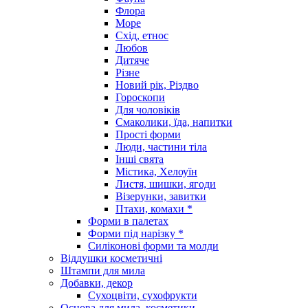
Флора
Море
Схід, етнос
Любов
Дитяче
Різне
Новий рік, Різдво
Гороскопи
Для чоловіків
Смаколики, їда, напитки
Прості форми
Люди, частини тіла
Інші свята
Містика, Хелоуїн
Листя, шишки, ягоди
Візерунки, завитки
Птахи, комахи *
Форми в палетах
Форми під нарізку *
Силіконові форми та молди
Віддушки косметичні
Штампи для мила
Добавки, декор
Сухоцвіти, сухофрукти
Основа для мила, косметики