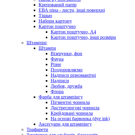
Крепований папір
ЕВА піна - листи, інші поверхні
Тішью
Набори картону
Картон поштучно
Картон поштучно, А4
Картон поштучно, інші розміри
Штампінг
Штампи
Візерунки, фон
Фауна
Різне
Поздоровляємо
Надписи різноманітні
Надписи
Любов, дружба
Флора
Фарба для штампінгу
Пігментні чорнила
Дистресингові чорнила
Крейдовані чорнила
На основі барвника (dye ink)
Аксесуари для штампінгу
Трафарети
Заготовки для альбомів, блокнотів