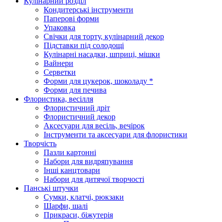
Кулінарний розділ
Кондитерські інструменти
Паперові форми
Упаковка
Свічки для торту, кулінарний декор
Підставки під солодощі
Кулінарні насадки, шприці, мішки
Вайнери
Серветки
Форми для цукерок, шоколаду *
Форми для печива
Флористика, весілля
Флористичний дріт
Флористичний декор
Аксесуари для весіль, вечірок
Інструменти та аксесуари для флористики
Творчість
Пазли картонні
Набори для видряпування
Інші канцтовари
Набори для дитячої творчості
Панські штучки
Сумки, клатчі, рюкзаки
Шарфи, шалі
Прикраси, біжутерія