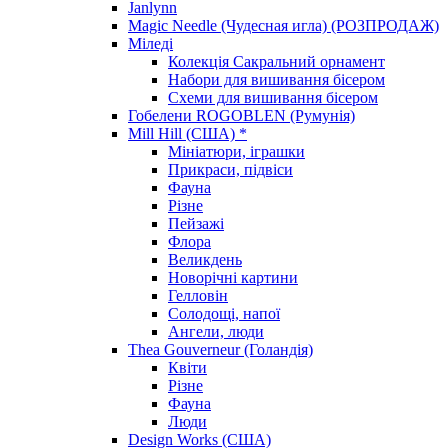
Janlynn
Magic Needle (Чудесная игла) (РОЗПРОДАЖ)
Міледі
Колекція Сакральний орнамент
Набори для вишивання бісером
Схеми для вишивання бісером
Гобелени ROGOBLEN (Румунія)
Mill Hill (США) *
Мініатюри, іграшки
Прикраси, підвіси
Фауна
Різне
Пейзажі
Флора
Великдень
Новорічні картини
Гелловін
Солодощі, напої
Ангели, люди
Thea Gouverneur (Голандія)
Квіти
Різне
Фауна
Люди
Design Works (США)