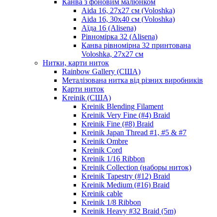
Канва з фоновим малюнком
Aida 16, 27х27 см (Voloshka)
Aida 16, 30х40 см (Voloshka)
Аїда 16 (Alisena)
Рівномірка 32 (Alisena)
Канва рівномірна 32 принтована
Voloshka, 27х27 см
Нитки, карти ниток
Rainbow Gallery (США)
Металізована нитка від різних виробників
Карти ниток
Kreinik (США)
Kreinik Blending Filament
Kreinik Very Fine (#4) Braid
Kreinik Fine (#8) Braid
Kreinik Japan Thread #1, #5 & #7
Kreinik Ombre
Kreinik Cord
Kreinik 1/16 Ribbon
Kreinik Collection (наборы ниток)
Kreinik Tapestry (#12) Braid
Kreinik Medium (#16) Braid
Kreinik cable
Kreinik 1/8 Ribbon
Kreinik Heavy #32 Braid (5m)