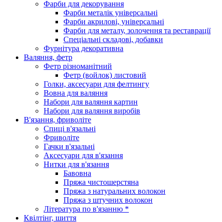
Фарби для декорування
Фарби металік універсальні
Фарби акрилові, універсальні
Фарби для металу, золочення та реставрації
Спеціальні складові, добавки
Фурнітура декоративна
Валяння, фетр
Фетр різноманітний
Фетр (войлок) листовий
Голки, аксесуари для фелтингу
Вовна для валяння
Набори для валяння картин
Набори для валяння виробів
В'язання, фриволіте
Спиці в'язальні
Фриволіте
Гачки в'язальні
Аксесуари для в'язання
Нитки для в'язання
Бавовна
Пряжа чистошерстяна
Пряжа з натуральних волокон
Пряжа з штучних волокон
Література по в'язанню *
Квілтінг, шиття