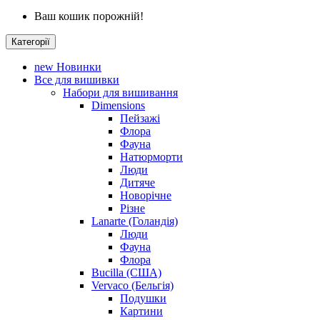
Ваш кошик порожній!
Категорії
new
Новинки
Все для вишивки
Набори для вишивання
Dimensions
Пейзажі
Флора
Фауна
Натюрморти
Люди
Дитяче
Новорічне
Різне
Lanarte (Голандія)
Люди
Фауна
Флора
Bucilla (США)
Vervaco (Бельгія)
Подушки
Картини