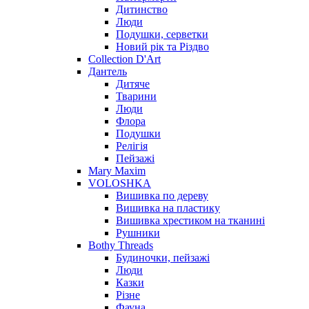
Дитинство
Люди
Подушки, серветки
Новий рік та Різдво
Collection D'Art
Дантель
Дитяче
Тварини
Люди
Флора
Подушки
Релігія
Пейзажі
Mary Maxim
VOLOSHKA
Вишивка по дереву
Вишивка на пластику
Вишивка хрестиком на тканині
Рушники
Bothy Threads
Будиночки, пейзажі
Люди
Казки
Різне
Фауна