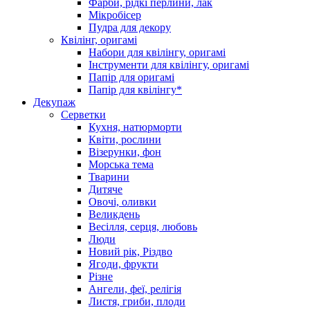
Фарби, рідкі перлини, лак
Мікробісер
Пудра для декору
Квілінг, оригамі
Набори для квілінгу, оригамі
Інструменти для квілінгу, оригамі
Папір для оригамі
Папір для квілінгу*
Декупаж
Серветки
Кухня, натюрморти
Квіти, рослини
Візерунки, фон
Морська тема
Тварини
Дитяче
Овочі, оливки
Великдень
Весілля, серця, любовь
Люди
Новий рік, Різдво
Ягоди, фрукти
Різне
Ангели, феї, релігія
Листя, гриби, плоди