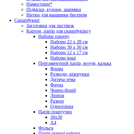
Намистини*
Підвіски, кулони, шарміки
Нитки для вышивки бисером
Скрапбукінг
Заготовки для листівок
Картон, папір для скрапбукінгу
Набори паперу
Набори 22 х 28 см
Набори 30 х 30 см
Набори 12 х 17 см
Набори інші
Пергаментний папір, велум, калька
Флора
Розводи, візерунки
Дитяча тема
Фауна
Чорно-білий
Любов
Разное
Однотонна
Папір поштучно
30х30
А4
Фольга
Папір ручної работи