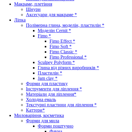
Макраме, плетіння
Шнури
Аксесуари для макраме *
Ліпка
Полімерна глина, моделін, пластилін *
Моделін Cernit *
Fimo *
Fimo Effect *
Fimo Soft *
Fimo Classic *
Fimo Professional *
Sculpey Polyform *
Глина від різних виробників *
Пластилін *
Jam clay *
Форми для пластику
Інструменти для ліплення *
Матеріали для ліплення*
Холодна емаль
Текстурні пластини для ліплення *
Каттери*
Миловаріння, косметика
Форми для мила
Форми поштучно
Фауна