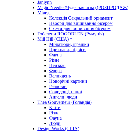
Janlynn
Magic Needle (Чудесная игла) (РОЗПРОДАЖ)
Міледі
Колекція Сакральний орнамент
Набори для вишивання бісером
Схеми для вишивання бісером
Гобелени ROGOBLEN (Румунія)
Mill Hill (США) *
Мініатюри, іграшки
Прикраси, підвіси
Фауна
Різне
Пейзажі
Флора
Великдень
Новорічні картини
Гелловін
Солодощі, напої
Ангели, люди
Thea Gouverneur (Голандія)
Квіти
Різне
Фауна
Люди
Design Works (США)