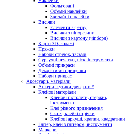
Наклейки
Фольговані
Об'ємні наклейки
Звичайні наклейки
Висічки
Елементи з фетру
Висічки з пінорезини
Висічки з картону (чіпборд)
Карти 3D, колажі
Пряжки
Набори стрічок, тасьми
Сургучні печатки, віск, інструменти
Об'ємні прикраси
Декоративні прищепки
Набори прикрас
Аксесуари, матеріали
Анкери, кутики для фото *
Клейові матеріали
Клейові пістолети, стержні,
інструменти
Клеї різного призначення
Скотч, клейкі стрічки
Клейові аркуші, крапки, квадратики
Глітер, клей з глітером, інструменти
Маркери