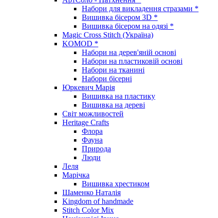
Набори для викладення стразами *
Вишивка бісером 3D *
Вишивка бісером на одязі *
Magic Cross Stitch (Україна)
KOMOD *
Набори на дерев'яній основі
Набори на пластиковій основі
Набори на тканині
Набори бісерні
Юркевич Марія
Вишивка на пластику
Вишивка на дереві
Світ можливостей
Heritage Crafts
Флора
Фауна
Природа
Люди
Леля
Марічка
Вишивка хрестиком
Шаменко Наталія
Kingdom of handmade
Stitch Color Mix