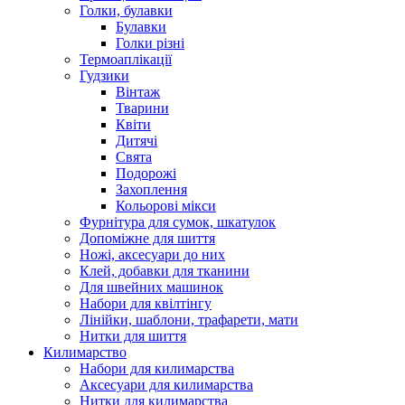
Голки, булавки
Булавки
Голки різні
Термоаплікації
Гудзики
Вінтаж
Тварини
Квіти
Дитячі
Свята
Подорожі
Захоплення
Кольорові мікси
Фурнітура для сумок, шкатулок
Допоміжне для шиття
Ножі, аксесуари до них
Клей, добавки для тканини
Для швейних машинок
Набори для квілтінгу
Лінійки, шаблони, трафарети, мати
Нитки для шиття
Килимарство
Набори для килимарства
Аксесуари для килимарства
Нитки для килимарства