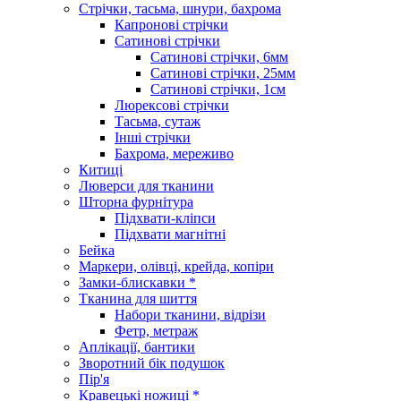
Стрічки, тасьма, шнури, бахрома
Капронові стрічки
Сатинові стрічки
Сатинові стрічки, 6мм
Сатинові стрічки, 25мм
Сатинові стрічки, 1см
Люрексові стрічки
Тасьма, сутаж
Інші стрічки
Бахрома, мереживо
Китиці
Люверси для тканини
Шторна фурнітура
Підхвати-кліпси
Підхвати магнітні
Бейка
Маркери, олівці, крейда, копіри
Замки-блискавки *
Тканина для шиття
Набори тканини, відрізи
Фетр, метраж
Аплікації, бантики
Зворотний бік подушок
Пір'я
Кравецькі ножиці *