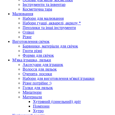
Інструменти та інвентар
Косметична тара
Малювання
Набори для малювання
Набори гуаші, акварелі, акрилу *
Пензлики та інші інструменти
Олівці
Різне
Виготовлення свічок
Барвники, матеріали для свічок
Гноти різні
Форми для свічок
М'яка іграшка, ляльки
Аксесуари для іграшок
Волосся для ляльок
Оченята, носики
Набори для виготовлення м'якої іграшки
Різне потрібне :)
Голки для ляльок
Мініатюри
Материали
Хутряний (синельний) дріт
Помпони
Хутро