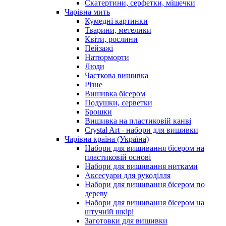
Скатертини, серфетки, мішечки
Чарiвна мить
Кумедні картинки
Тварини, метелики
Квіти, рослини
Пейзажі
Натюрморти
Люди
Часткова вишивка
Різне
Вишивка бісером
Подушки, серветки
Брошки
Вишивка на пластиковій канві
Crystal Art - набори для вишивки
Чарівна країна (Україна)
Набори для вишивання бісером на
пластиковій основі
Набори для вишивання нитками
Аксесуари для рукоділля
Набори для вишивання бісером по
дереву
Набори для вишивання бісером на
штучній шкірі
Заготовки для вишивки