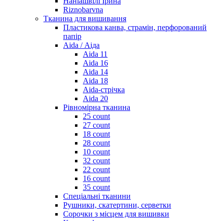
Наніашвілі Ірина
Riznobarvna
Тканина для вишивання
Пластикова канва, страмін, перфорований
папір
Aida / Аіда
Aida 11
Aida 16
Aida 14
Aida 18
Aida-стрічка
Aida 20
Рівномірна тканина
25 count
27 count
18 count
28 count
10 count
32 count
22 count
16 count
35 count
Спеціальні тканини
Рушники, скатертини, серветки
Сорочки з місцем для вишивки