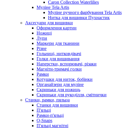
Caron Collection Waterlilies
Муліне Tela Artis
Муліне ручного фарбування Tela Artis
Нитка для вишивки Пухнастик
Аксесуари для вишивки
Оформлення картин
Ножиці
Лупи
Маркери для тканини
Різне
Гольниці, нитковдівачі
Голки для вишивання
Наперстки, вспорювачі, різаки
Магніти-тримачі голки
Рамки
Котушки для ниток, бобінки
Органайзери для муліне
Скриньки для ножиць
Скриньки для рукоділля, смітнички
Станки, рамки, пяльца
Станки для вишивки
П'яльці
Рамки-п'яльці
Q-Snaps
П'яльці магнітні