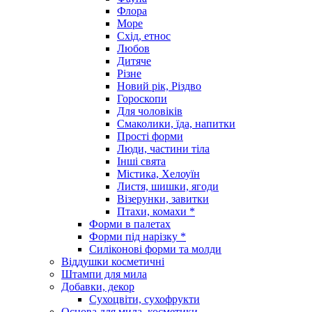
Флора
Море
Схід, етнос
Любов
Дитяче
Різне
Новий рік, Різдво
Гороскопи
Для чоловіків
Смаколики, їда, напитки
Прості форми
Люди, частини тіла
Інші свята
Містика, Хелоуїн
Листя, шишки, ягоди
Візерунки, завитки
Птахи, комахи *
Форми в палетах
Форми під нарізку *
Силіконові форми та молди
Віддушки косметичні
Штампи для мила
Добавки, декор
Сухоцвіти, сухофрукти
Основа для мила, косметики