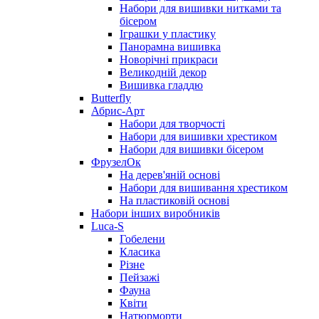
Набори для вишивки нитками та
бісером
Іграшки у пластику
Панорамна вишивка
Новорічні прикраси
Великодній декор
Вишивка гладдю
Butterfly
Абрис-Арт
Набори для творчості
Набори для вишивки хрестиком
Набори для вишивки бісером
ФрузелОк
На дерев'яній основі
Набори для вишивання хрестиком
На пластиковій основі
Набори інших виробників
Luca-S
Гобелени
Класика
Різне
Пейзажі
Фауна
Квіти
Натюрморти