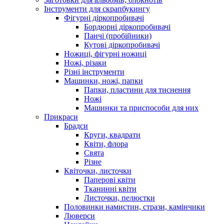
Інструменти для скрапбукингу
Фігурні діркопробивачі
Бордюрні діркопробивачі
Панчі (пробійники)
Кутові діркопробивачі
Ножиці, фігурні ножиці
Ножі, різаки
Різні інструменти
Машинки, ножі, папки
Папки, пластини для тиснення
Ножі
Машинки та приспособи для них
Прикраси
Брадси
Круги, квадрати
Квіти, флора
Свята
Різне
Квіточки, листочки
Паперові квіти
Тканинні квіти
Листочки, пелюстки
Половинки намистин, стрази, камінчики
Люверси