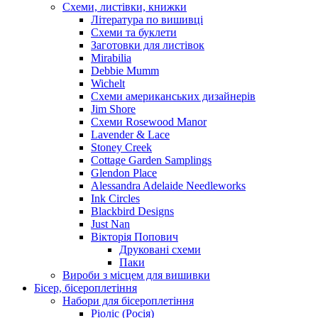
Схеми, листівки, книжки
Література по вишивці
Схеми та буклети
Заготовки для листівок
Mirabilia
Debbie Mumm
Wichelt
Схеми американських дизайнерів
Jim Shore
Cхеми Rosewood Manor
Lavender & Lace
Stoney Creek
Cottage Garden Samplings
Glendon Place
Alessandra Adelaide Needleworks
Ink Circles
Blackbird Designs
Just Nan
Вікторія Попович
Друковані схеми
Паки
Вироби з місцем для вишивки
Бісер, бісероплетіння
Набори для бісероплетіння
Ріоліс (Росія)