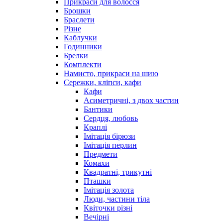
Прикраси для волосся
Брошки
Браслети
Різне
Каблучки
Годинники
Брелки
Комплекти
Намисто, прикраси на шию
Сережки, кліпси, кафи
Кафи
Асиметричні, з двох частин
Бантики
Сердця, любовь
Краплі
Імітація бірюзи
Імітація перлин
Предмети
Комахи
Квадратні, трикутні
Пташки
Імітація золота
Люди, частини тіла
Квіточки різні
Вечірні