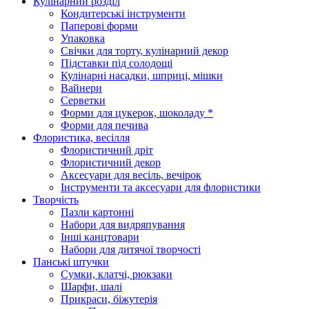
Кулінарний розділ
Кондитерські інструменти
Паперові форми
Упаковка
Свічки для торту, кулінарний декор
Підставки під солодощі
Кулінарні насадки, шприці, мішки
Вайнери
Серветки
Форми для цукерок, шоколаду *
Форми для печива
Флористика, весілля
Флористичний дріт
Флористичний декор
Аксесуари для весіль, вечірок
Інструменти та аксесуари для флористики
Творчість
Пазли картонні
Набори для видряпування
Інші канцтовари
Набори для дитячої творчості
Панські штучки
Сумки, клатчі, рюкзаки
Шарфи, шалі
Прикраси, біжутерія