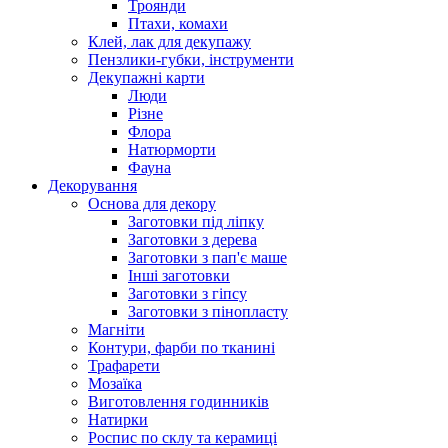
Троянди
Птахи, комахи
Клей, лак для декупажу
Пензлики-губки, інструменти
Декупажні карти
Люди
Різне
Флора
Натюрморти
Фауна
Декорування
Основа для декору
Заготовки під ліпку
Заготовки з дерева
Заготовки з пап'є маше
Інші заготовки
Заготовки з гіпсу
Заготовки з пінопласту
Магніти
Контури, фарби по тканині
Трафарети
Мозаїка
Виготовлення годинників
Натирки
Роспис по склу та керамиці