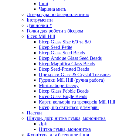
Інші
Чарівна мить
Література по бісероплетінню
Інструменти
Дзвіночки *
Голки для роботи з бісером
Бісер Mill Hill
Бісер Glass Size 6/0 та 8/0
Бісер Seed-Petite
Бісер Glass Seed Beads
Бісер Antique Glass Seed Beads
Бісер Magnifica Glass Beads
Бісер Seed-Frosted Beads
Прикраси Glass & Crystal Treasures
Гудзики Mill Hill (ручна работа)
Міні-набори бісеру
Бісер Glass Pebble Beads
Бісер Glass Bugle Beads
Карти кольорів та трежерсів Mill Hill
Бісер, що світиться у темряві
Паєтки
Шнури, дріт, нитка-гумка, мононитка
Дріт
Нитка-гумка, мононитка
Фурнітура для бісероплетіння