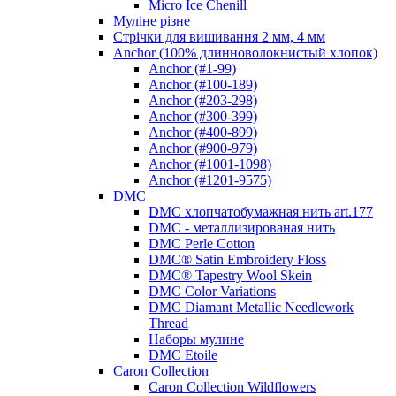
Micro Ice Chenill
Муліне різне
Стрічки для вишивання 2 мм, 4 мм
Anchor (100% длинноволокнистый хлопок)
Anchor (#1-99)
Anchor (#100-189)
Anchor (#203-298)
Anchor (#300-399)
Anchor (#400-899)
Anchor (#900-979)
Anchor (#1001-1098)
Anchor (#1201-9575)
DMC
DMC хлопчатобумажная нить art.177
DMC - металлизированая нить
DMC Perle Cotton
DMC® Satin Embroidery Floss
DMC® Tapestry Wool Skein
DMC Color Variations
DMC Diamant Metallic Needlework
Thread
Наборы мулине
DMC Etoile
Caron Collection
Caron Collection Wildflowers