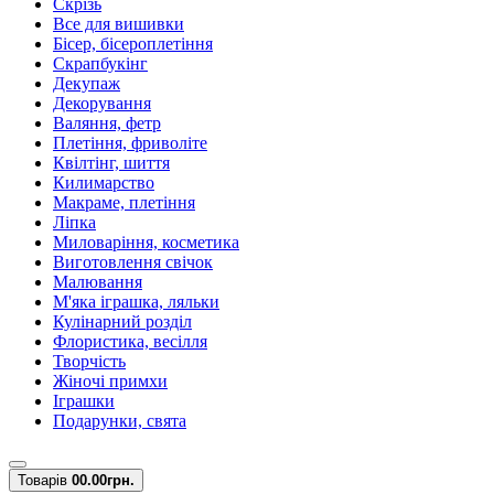
Скрізь
Все для вишивки
Бісер, бісероплетіння
Скрапбукінг
Декупаж
Декорування
Валяння, фетр
Плетіння, фриволіте
Квілтінг, шиття
Килимарство
Макраме, плетіння
Ліпка
Миловаріння, косметика
Виготовлення свічок
Малювання
М'яка іграшка, ляльки
Кулінарний розділ
Флористика, весілля
Творчість
Жіночі примхи
Іграшки
Подарунки, свята
Товарів
0
0.00грн.