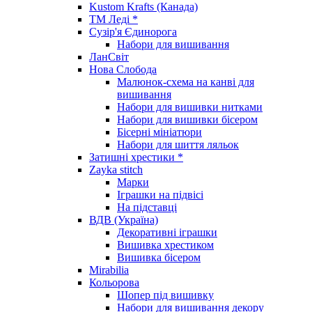
Kustom Krafts (Канада)
ТМ Леді *
Сузір'я Єдинорога
Набори для вишивання
ЛанСвіт
Нова Слобода
Малюнок-схема на канві для
вишивання
Набори для вишивки нитками
Набори для вишивки бісером
Бісерні мініатюри
Набори для шиття ляльок
Затишні хрестики *
Zayka stitch
Марки
Іграшки на підвісі
На підставці
ВДВ (Україна)
Декоративні іграшки
Вишивка хрестиком
Вишивка бісером
Mirabilia
Кольорова
Шопер під вишивку
Набори для вишивання декору