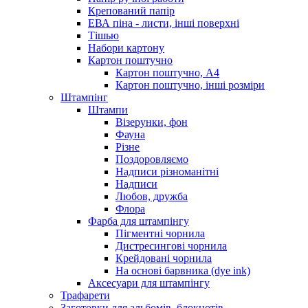
Крепований папір
ЕВА піна - листи, інші поверхні
Тішью
Набори картону
Картон поштучно
Картон поштучно, А4
Картон поштучно, інші розміри
Штампінг
Штампи
Візерунки, фон
Фауна
Різне
Поздоровляємо
Надписи різноманітні
Надписи
Любов, дружба
Флора
Фарба для штампінгу
Пігментні чорнила
Дистресингові чорнила
Крейдовані чорнила
На основі барвника (dye ink)
Аксесуари для штампінгу
Трафарети
Заготовки для альбомів, блокнотів