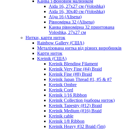
Канва з фоновим малюнком
Aida 16, 27х27 см (Voloshka)
Aida 16, 30х40 см (Voloshka)
Аїда 16 (Alisena)
Рівномірка 32 (Alisena)
Канва рівномірна 32 принтована
Voloshka, 27х27 см
Нитки, карти ниток
Rainbow Gallery (США)
Металізована нитка від різних виробників
Карти ниток
Kreinik (США)
Kreinik Blending Filament
Kreinik Very Fine (#4) Braid
Kreinik Fine (#8) Braid
Kreinik Japan Thread #1, #5 & #7
Kreinik Ombre
Kreinik Cord
Kreinik 1/16 Ribbon
Kreinik Collection (наборы ниток)
Kreinik Tapestry (#12) Braid
Kreinik Medium (#16) Braid
Kreinik cable
Kreinik 1/8 Ribbon
Kreinik Heavy #32 Braid (5m)