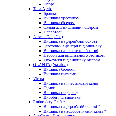
Флора
Тела Артіс
Брошки
Вишивка хрестиком
Вишивка бісером
Схеми для вишивання бісером
Папертоль
Alisena (Україна)
Вишивка на дерев'яній основі
Заготовки з фанери під вишивку
Вишивка на пластиковій канві
Набори для вишивання хрестиком
Еко-сумки під вишивку бісером
OLANTA (Україна)
Вишивка бісером
Вишивка нитками
Virena
Вишивка на пластиковій канві
Сумки
Вишивка по дереву
Вироби під вишивку
Embroidery Craft *
Вишивка на дерев'яній основі *
Вишивка на водорозчинній канві *
АртСоло - Натхнення *