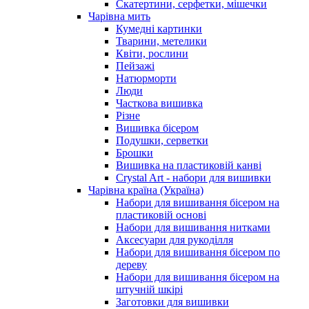
Скатертини, серфетки, мішечки
Чарiвна мить
Кумедні картинки
Тварини, метелики
Квіти, рослини
Пейзажі
Натюрморти
Люди
Часткова вишивка
Різне
Вишивка бісером
Подушки, серветки
Брошки
Вишивка на пластиковій канві
Crystal Art - набори для вишивки
Чарівна країна (Україна)
Набори для вишивання бісером на
пластиковій основі
Набори для вишивання нитками
Аксесуари для рукоділля
Набори для вишивання бісером по
дереву
Набори для вишивання бісером на
штучній шкірі
Заготовки для вишивки