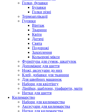
Голки, булавки
Булавки
Голки різні
Термоаплікації
Гудзики
Вінтаж
Тварини
Квіти
Дитячі
Свята
Подорожі
Захоплення
Кольорові мікси
Фурнітура для сумок, шкатулок
Допоміжне для шиття
Ножі, аксесуари до них
Клей, добавки для тканини
Для швейних машинок
Набори для квілтінгу
Лінійки, шаблони, трафарети, мати
Нитки для шиття
Килимарство
Набори для килимарства
Аксесуари для килимарства
Нитки для килимарства