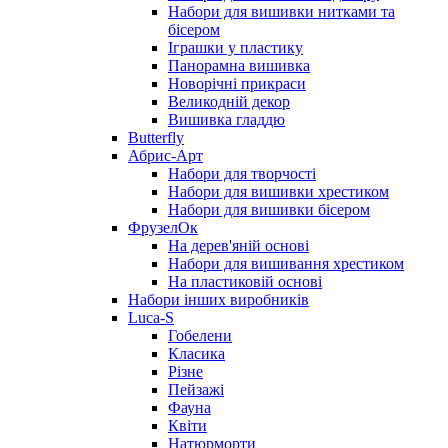
Набори для вишивки нитками та
бісером
Іграшки у пластику
Панорамна вишивка
Новорічні прикраси
Великодній декор
Вишивка гладдю
Butterfly
Абрис-Арт
Набори для творчості
Набори для вишивки хрестиком
Набори для вишивки бісером
ФрузелОк
На дерев'яній основі
Набори для вишивання хрестиком
На пластиковій основі
Набори інших виробників
Luca-S
Гобелени
Класика
Різне
Пейзажі
Фауна
Квіти
Натюрморти