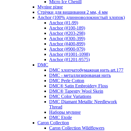
Micro Ice Chenill
Муліне різне
Стрічки для вишивання 2 мм, 4 мм
Anchor (100% длинноволокнистый хлопок)
Anchor (#1-99)
Anchor (#100-189)
Anchor (#203-298)
Anchor (#300-399)
Anchor (#400-899)
Anchor (#900-979)
Anchor (#1001-1098)
Anchor (#1201-9575)
DMC
DMC хлопчатобумажная нить art.177
DMC - металлизированая нить
DMC Perle Cotton
DMC® Satin Embroidery Floss
DMC® Tapestry Wool Skein
DMC Color Variations
DMC Diamant Metallic Needlework
Thread
Наборы мулине
DMC Etoile
Caron Collection
Caron Collection Wildflowers