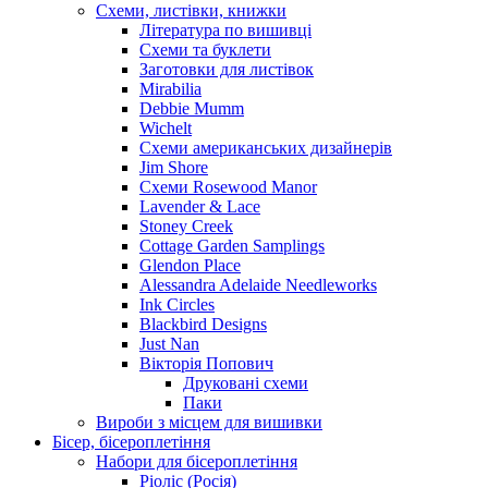
Схеми, листівки, книжки
Література по вишивці
Схеми та буклети
Заготовки для листівок
Mirabilia
Debbie Mumm
Wichelt
Схеми американських дизайнерів
Jim Shore
Cхеми Rosewood Manor
Lavender & Lace
Stoney Creek
Cottage Garden Samplings
Glendon Place
Alessandra Adelaide Needleworks
Ink Circles
Blackbird Designs
Just Nan
Вікторія Попович
Друковані схеми
Паки
Вироби з місцем для вишивки
Бісер, бісероплетіння
Набори для бісероплетіння
Ріоліс (Росія)