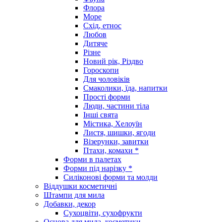
Флора
Море
Схід, етнос
Любов
Дитяче
Різне
Новий рік, Різдво
Гороскопи
Для чоловіків
Смаколики, їда, напитки
Прості форми
Люди, частини тіла
Інші свята
Містика, Хелоуїн
Листя, шишки, ягоди
Візерунки, завитки
Птахи, комахи *
Форми в палетах
Форми під нарізку *
Силіконові форми та молди
Віддушки косметичні
Штампи для мила
Добавки, декор
Сухоцвіти, сухофрукти
Основа для мила, косметики