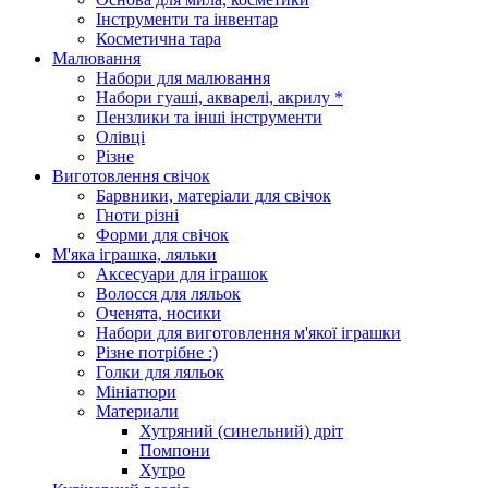
Інструменти та інвентар
Косметична тара
Малювання
Набори для малювання
Набори гуаші, акварелі, акрилу *
Пензлики та інші інструменти
Олівці
Різне
Виготовлення свічок
Барвники, матеріали для свічок
Гноти різні
Форми для свічок
М'яка іграшка, ляльки
Аксесуари для іграшок
Волосся для ляльок
Оченята, носики
Набори для виготовлення м'якої іграшки
Різне потрібне :)
Голки для ляльок
Мініатюри
Материали
Хутряний (синельний) дріт
Помпони
Хутро