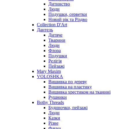
Дитинство
Люди
Подушки, серветки
Новий рік та Різдво
Collection D'Art
Дантель
Дитяче
Тварини
Люди
Флора
Подушки
Релігія
Пейзажі
Mary Maxim
VOLOSHKA
Вишивка по дереву
Вишивка на пластику
Вишивка хрестиком на тканині
Рушники
Bothy Threads
Будиночки, пейзажі
Люди
Казки
Різне
Фауна