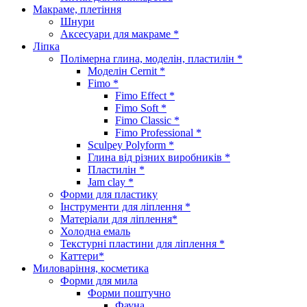
Макраме, плетіння
Шнури
Аксесуари для макраме *
Ліпка
Полімерна глина, моделін, пластилін *
Моделін Cernit *
Fimo *
Fimo Effect *
Fimo Soft *
Fimo Classic *
Fimo Professional *
Sculpey Polyform *
Глина від різних виробників *
Пластилін *
Jam clay *
Форми для пластику
Інструменти для ліплення *
Матеріали для ліплення*
Холодна емаль
Текстурні пластини для ліплення *
Каттери*
Миловаріння, косметика
Форми для мила
Форми поштучно
Фауна