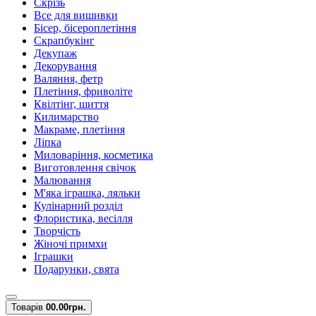
Скрізь
Все для вишивки
Бісер, бісероплетіння
Скрапбукінг
Декупаж
Декорування
Валяння, фетр
Плетіння, фриволіте
Квілтінг, шиття
Килимарство
Макраме, плетіння
Ліпка
Миловаріння, косметика
Виготовлення свічок
Малювання
М'яка іграшка, ляльки
Кулінарний розділ
Флористика, весілля
Творчість
Жіночі примхи
Іграшки
Подарунки, свята
Товарів
0
0.00грн.