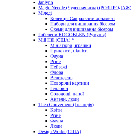
Janlynn
Magic Needle (Чудесная игла) (РОЗПРОДАЖ)
Міледі
Колекція Сакральний орнамент
Набори для вишивання бісером
Схеми для вишивання бісером
Гобелени ROGOBLEN (Румунія)
Mill Hill (США) *
Мініатюри, іграшки
Прикраси, підвіси
Фауна
Різне
Пейзажі
Флора
Великдень
Новорічні картини
Гелловін
Солодощі, напої
Ангели, люди
Thea Gouverneur (Голандія)
Квіти
Різне
Фауна
Люди
Design Works (США)