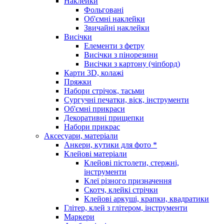
Наклейки
Фольговані
Об'ємні наклейки
Звичайні наклейки
Висічки
Елементи з фетру
Висічки з пінорезини
Висічки з картону (чіпборд)
Карти 3D, колажі
Пряжки
Набори стрічок, тасьми
Сургучні печатки, віск, інструменти
Об'ємні прикраси
Декоративні прищепки
Набори прикрас
Аксесуари, матеріали
Анкери, кутики для фото *
Клейові матеріали
Клейові пістолети, стержні,
інструменти
Клеї різного призначення
Скотч, клейкі стрічки
Клейові аркуші, крапки, квадратики
Глітер, клей з глітером, інструменти
Маркери