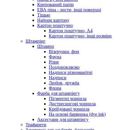
Крепований папір
ЕВА піна - листи, інші поверхні
Тішью
Набори картону
Картон поштучно
Картон поштучно, А4
Картон поштучно, інші розміри
Штампінг
Штампи
Візерунки, фон
Фауна
Різне
Поздоровляємо
Надписи різноманітні
Надписи
Любов, дружба
Флора
Фарба для штампінгу
Пігментні чорнила
Дистресингові чорнила
Крейдовані чорнила
На основі барвника (dye ink)
Аксесуари для штампінгу
Трафарети
Заготовки для альбомів, блокнотів