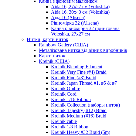
Канва з фоновим малюнком
Aida 16, 27х27 см (Voloshka)
Aida 16, 30х40 см (Voloshka)
Аїда 16 (Alisena)
Рівномірка 32 (Alisena)
Канва рівномірна 32 принтована
Voloshka, 27х27 см
Нитки, карти ниток
Rainbow Gallery (США)
Металізована нитка від різних виробників
Карти ниток
Kreinik (США)
Kreinik Blending Filament
Kreinik Very Fine (#4) Braid
Kreinik Fine (#8) Braid
Kreinik Japan Thread #1, #5 & #7
Kreinik Ombre
Kreinik Cord
Kreinik 1/16 Ribbon
Kreinik Collection (наборы ниток)
Kreinik Tapestry (#12) Braid
Kreinik Medium (#16) Braid
Kreinik cable
Kreinik 1/8 Ribbon
Kreinik Heavy #32 Braid (5m)