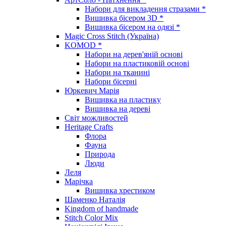
Набори для викладення стразами *
Вишивка бісером 3D *
Вишивка бісером на одязі *
Magic Cross Stitch (Україна)
KOMOD *
Набори на дерев'яній основі
Набори на пластиковій основі
Набори на тканині
Набори бісерні
Юркевич Марія
Вишивка на пластику
Вишивка на дереві
Світ можливостей
Heritage Crafts
Флора
Фауна
Природа
Люди
Леля
Марічка
Вишивка хрестиком
Шаменко Наталія
Kingdom of handmade
Stitch Color Mix