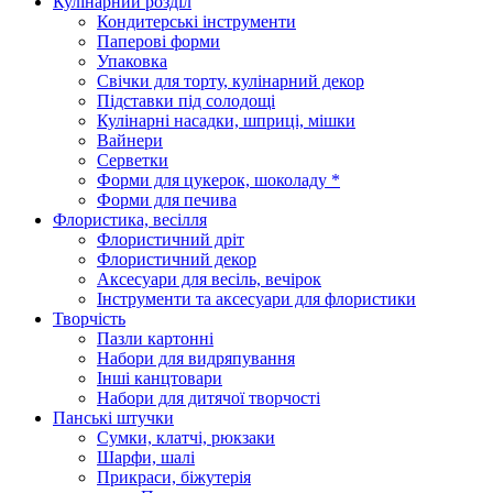
Кулінарний розділ
Кондитерські інструменти
Паперові форми
Упаковка
Свічки для торту, кулінарний декор
Підставки під солодощі
Кулінарні насадки, шприці, мішки
Вайнери
Серветки
Форми для цукерок, шоколаду *
Форми для печива
Флористика, весілля
Флористичний дріт
Флористичний декор
Аксесуари для весіль, вечірок
Інструменти та аксесуари для флористики
Творчість
Пазли картонні
Набори для видряпування
Інші канцтовари
Набори для дитячої творчості
Панські штучки
Сумки, клатчі, рюкзаки
Шарфи, шалі
Прикраси, біжутерія