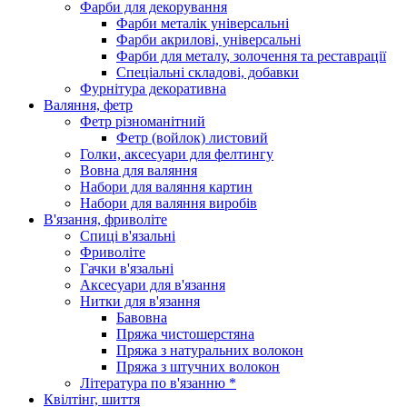
Фарби для декорування
Фарби металік універсальні
Фарби акрилові, універсальні
Фарби для металу, золочення та реставрації
Спеціальні складові, добавки
Фурнітура декоративна
Валяння, фетр
Фетр різноманітний
Фетр (войлок) листовий
Голки, аксесуари для фелтингу
Вовна для валяння
Набори для валяння картин
Набори для валяння виробів
В'язання, фриволіте
Спиці в'язальні
Фриволіте
Гачки в'язальні
Аксесуари для в'язання
Нитки для в'язання
Бавовна
Пряжа чистошерстяна
Пряжа з натуральних волокон
Пряжа з штучних волокон
Література по в'язанню *
Квілтінг, шиття