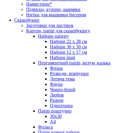
Намистини*
Підвіски, кулони, шарміки
Нитки для вышивки бисером
Скрапбукінг
Заготовки для листівок
Картон, папір для скрапбукінгу
Набори паперу
Набори 22 х 28 см
Набори 30 х 30 см
Набори 12 х 17 см
Набори інші
Пергаментний папір, велум, калька
Флора
Розводи, візерунки
Дитяча тема
Фауна
Чорно-білий
Любов
Разное
Однотонна
Папір поштучно
30х30
А4
Фольга
Папір ручної работи