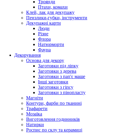
Троянди
Птахи, комахи
Клей, лак для декупажу
Пензлики-губки, інструменти
Декупажні карти
Люди
Різне
Флора
Натюрморти
Фауна
Декорування
Основа для декору
Заготовки під ліпку
Заготовки з дерева
Заготовки з пап'є маше
Інші заготовки
Заготовки з гіпсу
Заготовки з пінопласту
Магніти
Контури, фарби по тканині
Трафарети
Мозаїка
Виготовлення годинників
Натирки
Роспис по склу та керамиці