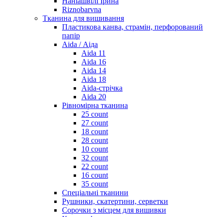
Наніашвілі Ірина
Riznobarvna
Тканина для вишивання
Пластикова канва, страмін, перфорований
папір
Aida / Аіда
Aida 11
Aida 16
Aida 14
Aida 18
Aida-стрічка
Aida 20
Рівномірна тканина
25 count
27 count
18 count
28 count
10 count
32 count
22 count
16 count
35 count
Спеціальні тканини
Рушники, скатертини, серветки
Сорочки з місцем для вишивки