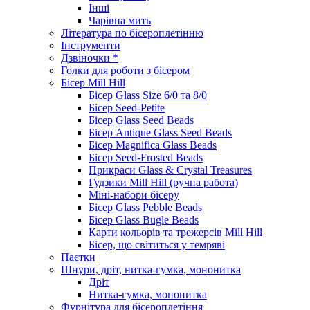
Інші
Чарівна мить
Література по бісероплетінню
Інструменти
Дзвіночки *
Голки для роботи з бісером
Бісер Mill Hill
Бісер Glass Size 6/0 та 8/0
Бісер Seed-Petite
Бісер Glass Seed Beads
Бісер Antique Glass Seed Beads
Бісер Magnifica Glass Beads
Бісер Seed-Frosted Beads
Прикраси Glass & Crystal Treasures
Гудзики Mill Hill (ручна работа)
Міні-набори бісеру
Бісер Glass Pebble Beads
Бісер Glass Bugle Beads
Карти кольорів та трежерсів Mill Hill
Бісер, що світиться у темряві
Паєтки
Шнури, дріт, нитка-гумка, мононитка
Дріт
Нитка-гумка, мононитка
Фурнітура для бісероплетіння