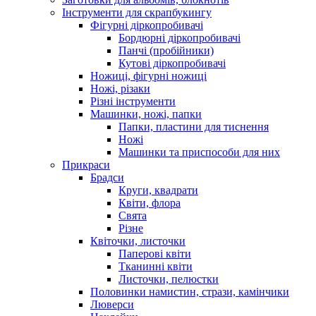
Інструменти для скрапбукингу
Фігурні діркопробивачі
Бордюрні діркопробивачі
Панчі (пробійники)
Кутові діркопробивачі
Ножиці, фігурні ножиці
Ножі, різаки
Різні інструменти
Машинки, ножі, папки
Папки, пластини для тиснення
Ножі
Машинки та приспособи для них
Прикраси
Брадси
Круги, квадрати
Квіти, флора
Свята
Різне
Квіточки, листочки
Паперові квіти
Тканинні квіти
Листочки, пелюстки
Половинки намистин, стрази, камінчики
Люверси