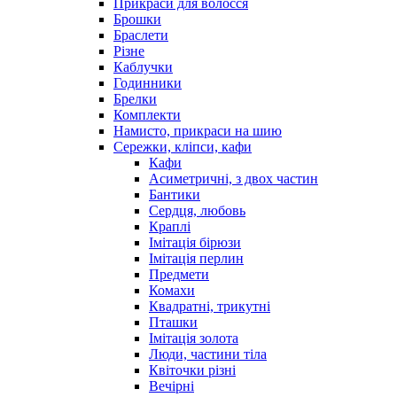
Прикраси для волосся
Брошки
Браслети
Різне
Каблучки
Годинники
Брелки
Комплекти
Намисто, прикраси на шию
Сережки, кліпси, кафи
Кафи
Асиметричні, з двох частин
Бантики
Сердця, любовь
Краплі
Імітація бірюзи
Імітація перлин
Предмети
Комахи
Квадратні, трикутні
Пташки
Імітація золота
Люди, частини тіла
Квіточки різні
Вечірні