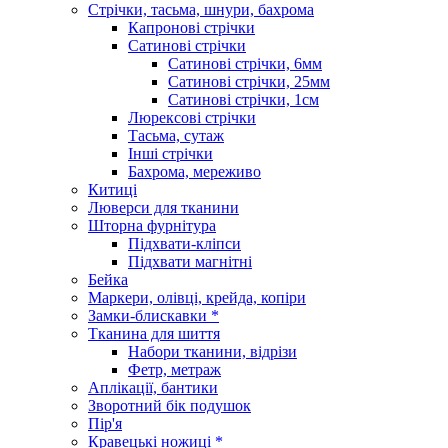
Стрічки, тасьма, шнури, бахрома
Капронові стрічки
Сатинові стрічки
Сатинові стрічки, 6мм
Сатинові стрічки, 25мм
Сатинові стрічки, 1см
Люрексові стрічки
Тасьма, сутаж
Інші стрічки
Бахрома, мереживо
Китиці
Люверси для тканини
Шторна фурнітура
Підхвати-кліпси
Підхвати магнітні
Бейка
Маркери, олівці, крейда, копіри
Замки-блискавки *
Тканина для шиття
Набори тканини, відрізи
Фетр, метраж
Аплікації, бантики
Зворотний бік подушок
Пір'я
Кравецькі ножиці *