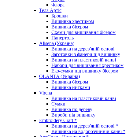
Флора
Тела Артіс
Брошки
Вишивка хрестиком
Вишивка бісером
Схеми для вишивання бісером
Папертоль
Alisena (Україна)
Вишивка на дерев'яній основі
Заготовки з фанери під вишивку
Вишивка на пластиковій канві
Набори для вишивання хрестиком
Еко-сумки під вишивку бісером
OLANTA (Україна)
Вишивка бісером
Вишивка нитками
Virena
Вишивка на пластиковій канві
Сумки
Вишивка по дереву
Вироби під вишивку
Embroidery Craft *
Вишивка на дерев'яній основі *
Вишивка на водорозчинній канві *
АртСоло - Натхнення *