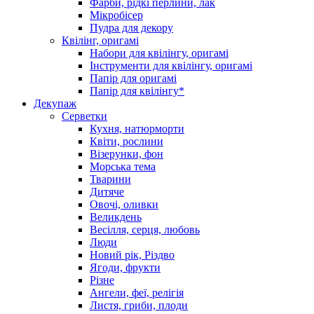
Фарби, рідкі перлини, лак
Мікробісер
Пудра для декору
Квілінг, оригамі
Набори для квілінгу, оригамі
Інструменти для квілінгу, оригамі
Папір для оригамі
Папір для квілінгу*
Декупаж
Серветки
Кухня, натюрморти
Квіти, рослини
Візерунки, фон
Морська тема
Тварини
Дитяче
Овочі, оливки
Великдень
Весілля, серця, любовь
Люди
Новий рік, Різдво
Ягоди, фрукти
Різне
Ангели, феї, релігія
Листя, гриби, плоди