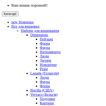
Ваш кошик порожній!
Категорії
new
Новинки
Все для вишивки
Набори для вишивання
Dimensions
Пейзажі
Флора
Фауна
Натюрморти
Люди
Дитяче
Новорічне
Різне
Lanarte (Голандія)
Люди
Фауна
Флора
Bucilla (США)
Vervaco (Бельгія)
Подушки
Картини