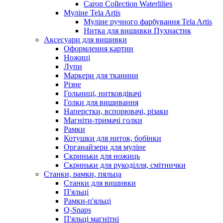
Caron Collection Waterlilies
Муліне Tela Artis
Муліне ручного фарбування Tela Artis
Нитка для вишивки Пухнастик
Аксесуари для вишивки
Оформлення картин
Ножиці
Лупи
Маркери для тканини
Різне
Гольниці, нитковдівачі
Голки для вишивання
Наперстки, вспорювачі, різаки
Магніти-тримачі голки
Рамки
Котушки для ниток, бобінки
Органайзери для муліне
Скриньки для ножиць
Скриньки для рукоділля, смітнички
Станки, рамки, пяльца
Станки для вишивки
П'яльці
Рамки-п'яльці
Q-Snaps
П'яльці магнітні