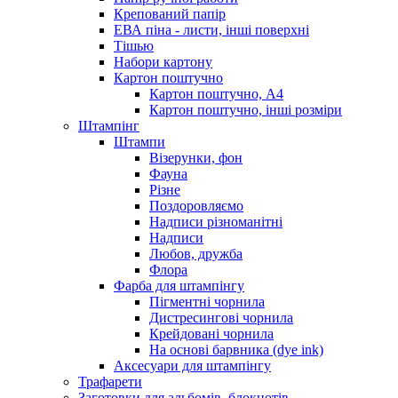
Крепований папір
ЕВА піна - листи, інші поверхні
Тішью
Набори картону
Картон поштучно
Картон поштучно, А4
Картон поштучно, інші розміри
Штампінг
Штампи
Візерунки, фон
Фауна
Різне
Поздоровляємо
Надписи різноманітні
Надписи
Любов, дружба
Флора
Фарба для штампінгу
Пігментні чорнила
Дистресингові чорнила
Крейдовані чорнила
На основі барвника (dye ink)
Аксесуари для штампінгу
Трафарети
Заготовки для альбомів, блокнотів