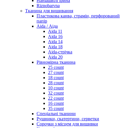
Наніашвілі Ірина
Riznobarvna
Тканина для вишивання
Пластикова канва, страмін, перфорований
папір
Aida / Аіда
Aida 11
Aida 16
Aida 14
Aida 18
Aida-стрічка
Aida 20
Рівномірна тканина
25 count
27 count
18 count
28 count
10 count
32 count
22 count
16 count
35 count
Спеціальні тканини
Рушники, скатертини, серветки
Сорочки з місцем для вишивки