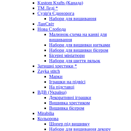
Kustom Krafts (Канада)
ТМ Леді *
Сузір'я Єдинорога
Набори для вишивання
ЛанСвіт
Нова Слобода
Малюнок-схема на канві для
вишивання
Набори для вишивки нитками
Набори для вишивки бісером
Бісерні мініатюри
Набори для шиття ляльок
Затишні хрестики *
Zayka stitch
Марки
Іграшки на підвісі
На підставці
ВДВ (Україна)
Декоративні іграшки
Вишивка хрестиком
Вишивка бісером
Mirabilia
Кольорова
Шопер під вишивку
Набори для вишивання декору