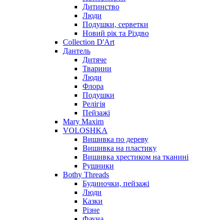
Дитинство
Люди
Подушки, серветки
Новий рік та Різдво
Collection D'Art
Дантель
Дитяче
Тварини
Люди
Флора
Подушки
Релігія
Пейзажі
Mary Maxim
VOLOSHKA
Вишивка по дереву
Вишивка на пластику
Вишивка хрестиком на тканині
Рушники
Bothy Threads
Будиночки, пейзажі
Люди
Казки
Різне
Фауна