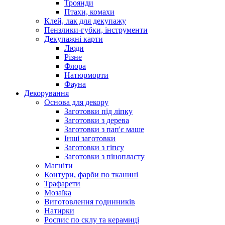
Троянди
Птахи, комахи
Клей, лак для декупажу
Пензлики-губки, інструменти
Декупажні карти
Люди
Різне
Флора
Натюрморти
Фауна
Декорування
Основа для декору
Заготовки під ліпку
Заготовки з дерева
Заготовки з пап'є маше
Інші заготовки
Заготовки з гіпсу
Заготовки з пінопласту
Магніти
Контури, фарби по тканині
Трафарети
Мозаїка
Виготовлення годинників
Натирки
Роспис по склу та керамиці