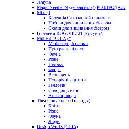
Janlynn
Magic Needle (Чудесная игла) (РОЗПРОДАЖ)
Міледі
Колекція Сакральний орнамент
Набори для вишивання бісером
Схеми для вишивання бісером
Гобелени ROGOBLEN (Румунія)
Mill Hill (США) *
Мініатюри, іграшки
Прикраси, підвіси
Фауна
Різне
Пейзажі
Флора
Великдень
Новорічні картини
Гелловін
Солодощі, напої
Ангели, люди
Thea Gouverneur (Голандія)
Квіти
Різне
Фауна
Люди
Design Works (США)