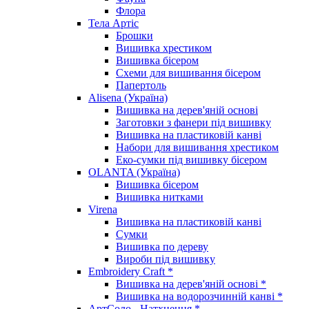
Флора
Тела Артіс
Брошки
Вишивка хрестиком
Вишивка бісером
Схеми для вишивання бісером
Папертоль
Alisena (Україна)
Вишивка на дерев'яній основі
Заготовки з фанери під вишивку
Вишивка на пластиковій канві
Набори для вишивання хрестиком
Еко-сумки під вишивку бісером
OLANTA (Україна)
Вишивка бісером
Вишивка нитками
Virena
Вишивка на пластиковій канві
Сумки
Вишивка по дереву
Вироби під вишивку
Embroidery Craft *
Вишивка на дерев'яній основі *
Вишивка на водорозчинній канві *
АртСоло - Натхнення *