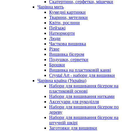
Скатертини, серфетки, мішечки
Чарiвна мить
Кумедні картинки
Тварини, метелики
Квіти, рослини
Пейзажі
Натюрморти
Люди
Часткова вишивка
Різне
Вишивка бісером
Подушки, серветки
Брошки
Вишивка на пластиковій канві
Crystal Art - набори для вишивки
Чарівна країна (Україна)
Набори для вишивання бісером на
пластиковій основі
Набори для вишивання нитками
Аксесуари для рукоділля
Набори для вишивання бісером по
дереву
Набори для вишивання бісером на
штучній шкірі
Заготовки для вишивки