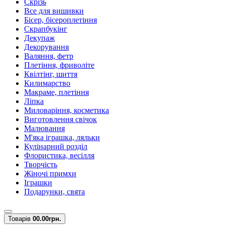
Скрізь
Все для вишивки
Бісер, бісероплетіння
Скрапбукінг
Декупаж
Декорування
Валяння, фетр
Плетіння, фриволіте
Квілтінг, шиття
Килимарство
Макраме, плетіння
Ліпка
Миловаріння, косметика
Виготовлення свічок
Малювання
М'яка іграшка, ляльки
Кулінарний розділ
Флористика, весілля
Творчість
Жіночі примхи
Іграшки
Подарунки, свята
Товарів
0
0.00грн.