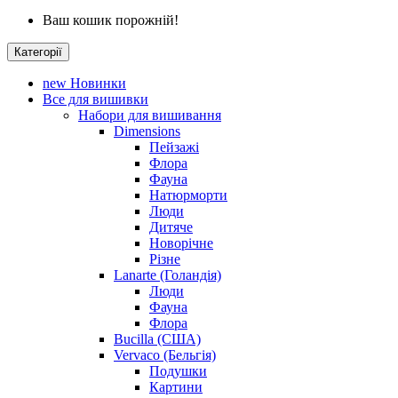
Ваш кошик порожній!
Категорії
new
Новинки
Все для вишивки
Набори для вишивання
Dimensions
Пейзажі
Флора
Фауна
Натюрморти
Люди
Дитяче
Новорічне
Різне
Lanarte (Голандія)
Люди
Фауна
Флора
Bucilla (США)
Vervaco (Бельгія)
Подушки
Картини