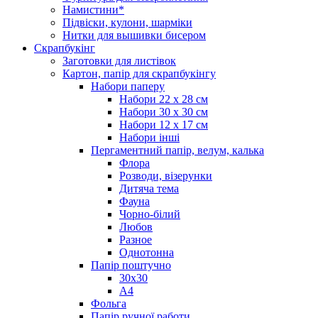
Намистини*
Підвіски, кулони, шарміки
Нитки для вышивки бисером
Скрапбукінг
Заготовки для листівок
Картон, папір для скрапбукінгу
Набори паперу
Набори 22 х 28 см
Набори 30 х 30 см
Набори 12 х 17 см
Набори інші
Пергаментний папір, велум, калька
Флора
Розводи, візерунки
Дитяча тема
Фауна
Чорно-білий
Любов
Разное
Однотонна
Папір поштучно
30х30
А4
Фольга
Папір ручної работи