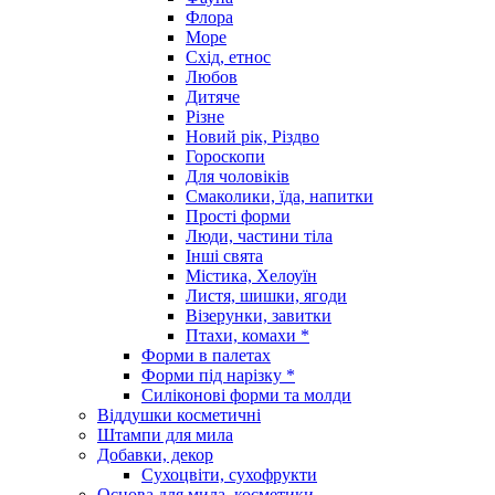
Флора
Море
Схід, етнос
Любов
Дитяче
Різне
Новий рік, Різдво
Гороскопи
Для чоловіків
Смаколики, їда, напитки
Прості форми
Люди, частини тіла
Інші свята
Містика, Хелоуїн
Листя, шишки, ягоди
Візерунки, завитки
Птахи, комахи *
Форми в палетах
Форми під нарізку *
Силіконові форми та молди
Віддушки косметичні
Штампи для мила
Добавки, декор
Сухоцвіти, сухофрукти
Основа для мила, косметики