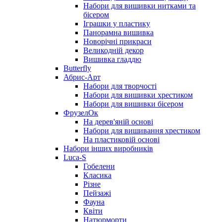
Набори для вишивки нитками та
бісером
Іграшки у пластику
Панорамна вишивка
Новорічні прикраси
Великодній декор
Вишивка гладдю
Butterfly
Абрис-Арт
Набори для творчості
Набори для вишивки хрестиком
Набори для вишивки бісером
ФрузелОк
На дерев'яній основі
Набори для вишивання хрестиком
На пластиковій основі
Набори інших виробників
Luca-S
Гобелени
Класика
Різне
Пейзажі
Фауна
Квіти
Натюрморти