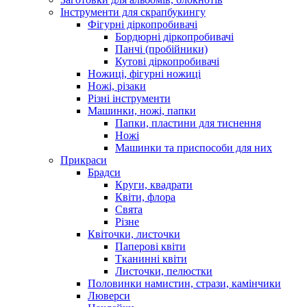
Інструменти для скрапбукингу
Фігурні діркопробивачі
Бордюрні діркопробивачі
Панчі (пробійники)
Кутові діркопробивачі
Ножиці, фігурні ножиці
Ножі, різаки
Різні інструменти
Машинки, ножі, папки
Папки, пластини для тиснення
Ножі
Машинки та приспособи для них
Прикраси
Брадси
Круги, квадрати
Квіти, флора
Свята
Різне
Квіточки, листочки
Паперові квіти
Тканинні квіти
Листочки, пелюстки
Половинки намистин, стрази, камінчики
Люверси