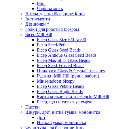
Інші
Чарівна мить
Література по бісероплетінню
Інструменти
Дзвіночки *
Голки для роботи з бісером
Бісер Mill Hill
Бісер Glass Size 6/0 та 8/0
Бісер Seed-Petite
Бісер Glass Seed Beads
Бісер Antique Glass Seed Beads
Бісер Magnifica Glass Beads
Бісер Seed-Frosted Beads
Прикраси Glass & Crystal Treasures
Гудзики Mill Hill (ручна работа)
Міні-набори бісеру
Бісер Glass Pebble Beads
Бісер Glass Bugle Beads
Карти кольорів та трежерсів Mill Hill
Бісер, що світиться у темряві
Паєтки
Шнури, дріт, нитка-гумка, мононитка
Дріт
Нитка-гумка, мононитка
Фурнітура для бісероплетіння