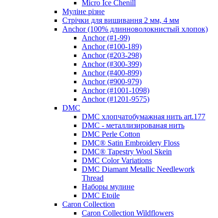
Micro Ice Chenill
Муліне різне
Стрічки для вишивання 2 мм, 4 мм
Anchor (100% длинноволокнистый хлопок)
Anchor (#1-99)
Anchor (#100-189)
Anchor (#203-298)
Anchor (#300-399)
Anchor (#400-899)
Anchor (#900-979)
Anchor (#1001-1098)
Anchor (#1201-9575)
DMC
DMC хлопчатобумажная нить art.177
DMC - металлизированая нить
DMC Perle Cotton
DMC® Satin Embroidery Floss
DMC® Tapestry Wool Skein
DMC Color Variations
DMC Diamant Metallic Needlework
Thread
Наборы мулине
DMC Etoile
Caron Collection
Caron Collection Wildflowers