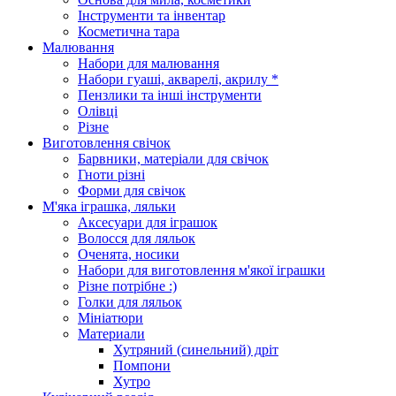
Інструменти та інвентар
Косметична тара
Малювання
Набори для малювання
Набори гуаші, акварелі, акрилу *
Пензлики та інші інструменти
Олівці
Різне
Виготовлення свічок
Барвники, матеріали для свічок
Гноти різні
Форми для свічок
М'яка іграшка, ляльки
Аксесуари для іграшок
Волосся для ляльок
Оченята, носики
Набори для виготовлення м'якої іграшки
Різне потрібне :)
Голки для ляльок
Мініатюри
Материали
Хутряний (синельний) дріт
Помпони
Хутро