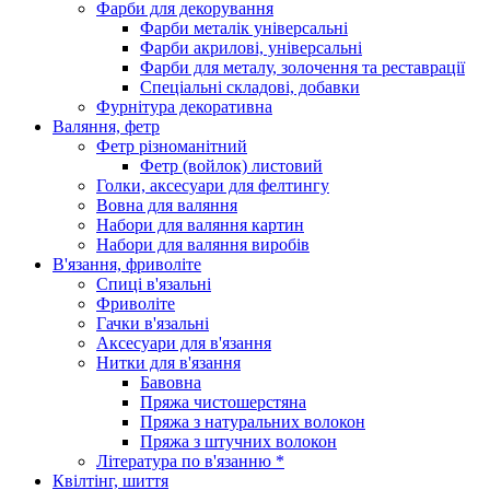
Фарби для декорування
Фарби металік універсальні
Фарби акрилові, універсальні
Фарби для металу, золочення та реставрації
Спеціальні складові, добавки
Фурнітура декоративна
Валяння, фетр
Фетр різноманітний
Фетр (войлок) листовий
Голки, аксесуари для фелтингу
Вовна для валяння
Набори для валяння картин
Набори для валяння виробів
В'язання, фриволіте
Спиці в'язальні
Фриволіте
Гачки в'язальні
Аксесуари для в'язання
Нитки для в'язання
Бавовна
Пряжа чистошерстяна
Пряжа з натуральних волокон
Пряжа з штучних волокон
Література по в'язанню *
Квілтінг, шиття