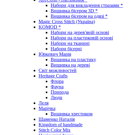
Набори для викладення стразами *
Вишивка бісером 3D *
Вишивка бісером на одязі *
Magic Cross Stitch (Україна)
KOMOD *
Набори на дерев'яній основі
Набори на пластиковій основі
Набори на тканині
Набори бісерні
Юркевич Марія
Вишивка на пластику
Вишивка на дереві
Світ можливостей
Heritage Crafts
Флора
Фауна
Природа
Люди
Леля
Марічка
Вишивка хрестиком
Шаменко Наталія
Kingdom of handmade
Stitch Color Mix