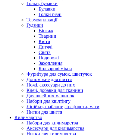
Голки, булавки
Булавки
Голки різні
Термоаплікації
Гудзики
Вінтаж
Тварини
Квіти
Дитячі
Свята
Подорожі
Захоплення
Кольорові мікси
Фурнітура для сумок, шкатулок
Допоміжне для шиття
Ножі, аксесуари до них
Клей, добавки для тканини
Для швейних машинок
Набори для квілтінгу
Лінійки, шаблони, трафарети, мати
Нитки для шиття
Килимарство
Набори для килимарства
Аксесуари для килимарства
Нитки для килимарства