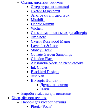
Схеми, листівки, книжки
Література по вишивці
Схеми та буклети
Заготовки для листівок
Mirabilia
Debbie Mumm
Wichelt
Схеми американських дизайнерів
Jim Shore
Cхеми Rosewood Manor
Lavender & Lace
Stoney Creek
Cottage Garden Samplings
Glendon Place
Alessandra Adelaide Needleworks
Ink Circles
Blackbird Designs
Just Nan
Вікторія Попович
Друковані схеми
Паки
Вироби з місцем для вишивки
Бісер, бісероплетіння
Набори для бісероплетіння
Ріоліс (Росія)