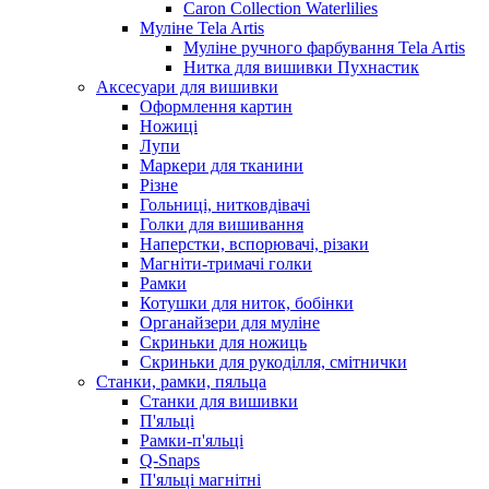
Caron Collection Waterlilies
Муліне Tela Artis
Муліне ручного фарбування Tela Artis
Нитка для вишивки Пухнастик
Аксесуари для вишивки
Оформлення картин
Ножиці
Лупи
Маркери для тканини
Різне
Гольниці, нитковдівачі
Голки для вишивання
Наперстки, вспорювачі, різаки
Магніти-тримачі голки
Рамки
Котушки для ниток, бобінки
Органайзери для муліне
Скриньки для ножиць
Скриньки для рукоділля, смітнички
Станки, рамки, пяльца
Станки для вишивки
П'яльці
Рамки-п'яльці
Q-Snaps
П'яльці магнітні