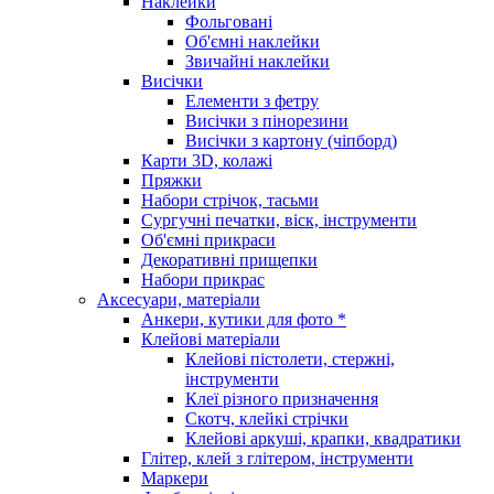
Наклейки
Фольговані
Об'ємні наклейки
Звичайні наклейки
Висічки
Елементи з фетру
Висічки з пінорезини
Висічки з картону (чіпборд)
Карти 3D, колажі
Пряжки
Набори стрічок, тасьми
Сургучні печатки, віск, інструменти
Об'ємні прикраси
Декоративні прищепки
Набори прикрас
Аксесуари, матеріали
Анкери, кутики для фото *
Клейові матеріали
Клейові пістолети, стержні,
інструменти
Клеї різного призначення
Скотч, клейкі стрічки
Клейові аркуші, крапки, квадратики
Глітер, клей з глітером, інструменти
Маркери