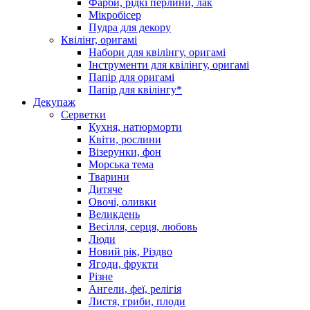
Фарби, рідкі перлини, лак
Мікробісер
Пудра для декору
Квілінг, оригамі
Набори для квілінгу, оригамі
Інструменти для квілінгу, оригамі
Папір для оригамі
Папір для квілінгу*
Декупаж
Серветки
Кухня, натюрморти
Квіти, рослини
Візерунки, фон
Морська тема
Тварини
Дитяче
Овочі, оливки
Великдень
Весілля, серця, любовь
Люди
Новий рік, Різдво
Ягоди, фрукти
Різне
Ангели, феї, релігія
Листя, гриби, плоди