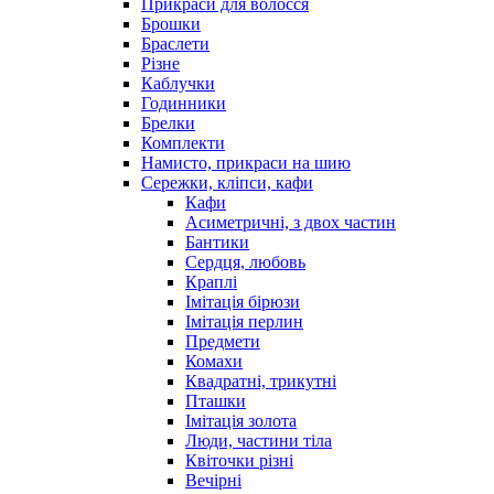
Прикраси для волосся
Брошки
Браслети
Різне
Каблучки
Годинники
Брелки
Комплекти
Намисто, прикраси на шию
Сережки, кліпси, кафи
Кафи
Асиметричні, з двох частин
Бантики
Сердця, любовь
Краплі
Імітація бірюзи
Імітація перлин
Предмети
Комахи
Квадратні, трикутні
Пташки
Імітація золота
Люди, частини тіла
Квіточки різні
Вечірні