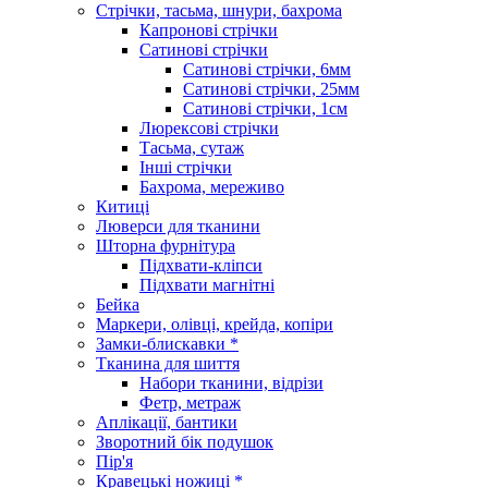
Стрічки, тасьма, шнури, бахрома
Капронові стрічки
Сатинові стрічки
Сатинові стрічки, 6мм
Сатинові стрічки, 25мм
Сатинові стрічки, 1см
Люрексові стрічки
Тасьма, сутаж
Інші стрічки
Бахрома, мереживо
Китиці
Люверси для тканини
Шторна фурнітура
Підхвати-кліпси
Підхвати магнітні
Бейка
Маркери, олівці, крейда, копіри
Замки-блискавки *
Тканина для шиття
Набори тканини, відрізи
Фетр, метраж
Аплікації, бантики
Зворотний бік подушок
Пір'я
Кравецькі ножиці *