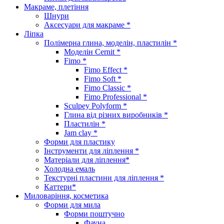
Макраме, плетіння
Шнури
Аксесуари для макраме *
Ліпка
Полімерна глина, моделін, пластилін *
Моделін Cernit *
Fimo *
Fimo Effect *
Fimo Soft *
Fimo Classic *
Fimo Professional *
Sculpey Polyform *
Глина від різних виробників *
Пластилін *
Jam clay *
Форми для пластику
Інструменти для ліплення *
Матеріали для ліплення*
Холодна емаль
Текстурні пластини для ліплення *
Каттери*
Миловаріння, косметика
Форми для мила
Форми поштучно
Фауна