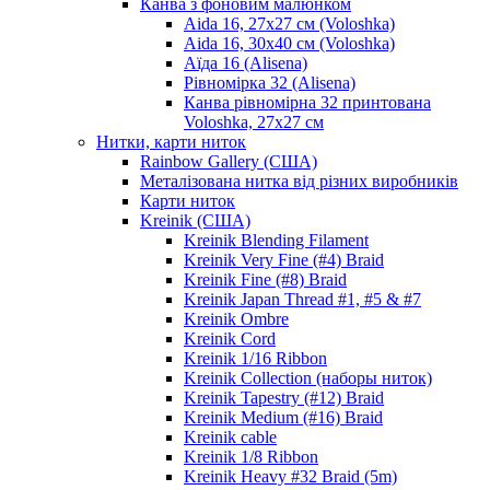
Канва з фоновим малюнком
Aida 16, 27х27 см (Voloshka)
Aida 16, 30х40 см (Voloshka)
Аїда 16 (Alisena)
Рівномірка 32 (Alisena)
Канва рівномірна 32 принтована
Voloshka, 27х27 см
Нитки, карти ниток
Rainbow Gallery (США)
Металізована нитка від різних виробників
Карти ниток
Kreinik (США)
Kreinik Blending Filament
Kreinik Very Fine (#4) Braid
Kreinik Fine (#8) Braid
Kreinik Japan Thread #1, #5 & #7
Kreinik Ombre
Kreinik Cord
Kreinik 1/16 Ribbon
Kreinik Collection (наборы ниток)
Kreinik Tapestry (#12) Braid
Kreinik Medium (#16) Braid
Kreinik cable
Kreinik 1/8 Ribbon
Kreinik Heavy #32 Braid (5m)