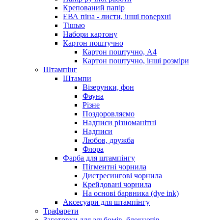
Крепований папір
ЕВА піна - листи, інші поверхні
Тішью
Набори картону
Картон поштучно
Картон поштучно, А4
Картон поштучно, інші розміри
Штампінг
Штампи
Візерунки, фон
Фауна
Різне
Поздоровляємо
Надписи різноманітні
Надписи
Любов, дружба
Флора
Фарба для штампінгу
Пігментні чорнила
Дистресингові чорнила
Крейдовані чорнила
На основі барвника (dye ink)
Аксесуари для штампінгу
Трафарети
Заготовки для альбомів, блокнотів