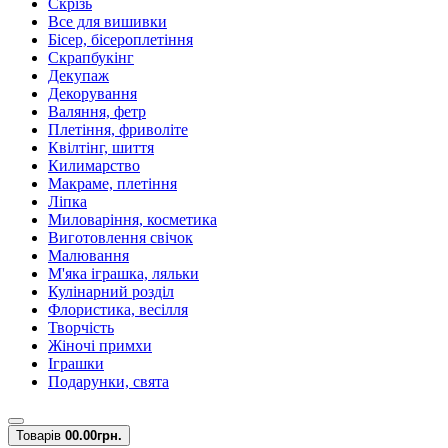
Скрізь
Все для вишивки
Бісер, бісероплетіння
Скрапбукінг
Декупаж
Декорування
Валяння, фетр
Плетіння, фриволіте
Квілтінг, шиття
Килимарство
Макраме, плетіння
Ліпка
Миловаріння, косметика
Виготовлення свічок
Малювання
М'яка іграшка, ляльки
Кулінарний розділ
Флористика, весілля
Творчість
Жіночі примхи
Іграшки
Подарунки, свята
Товарів
0
0.00грн.