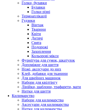
Голки, булавки
Булавки
Голки різні
Термоаплікації
Гудзики
Вінтаж
Тварини
Квіти
Дитячі
Свята
Подорожі
Захоплення
Кольорові мікси
Фурнітура для сумок, шкатулок
Допоміжне для шиття
Ножі, аксесуари до них
Клей, добавки для тканини
Для швейних машинок
Набори для квілтінгу
Лінійки, шаблони, трафарети, мати
Нитки для шиття
Килимарство
Набори для килимарства
Аксесуари для килимарства
Нитки для килимарства