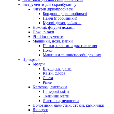
Інструменти для скрапбукингу
Фігурні діркопробивачі
Бордюрні діркопробивачі
Панчі (пробійники)
Кутові діркопробивачі
Ножиці, фігурні ножиці
Ножі, різаки
Різні інструменти
Машинки, ножі, папки
Папки, пластини для тиснення
Ножі
Машинки та приспособи для них
Прикраси
Брадси
Круги, квадрати
Квіти, флора
Свята
Різне
Квіточки, листочки
Паперові квіти
Тканинні квіти
Листочки, пелюстки
Половинки намистин, стрази, камінчики
Люверси