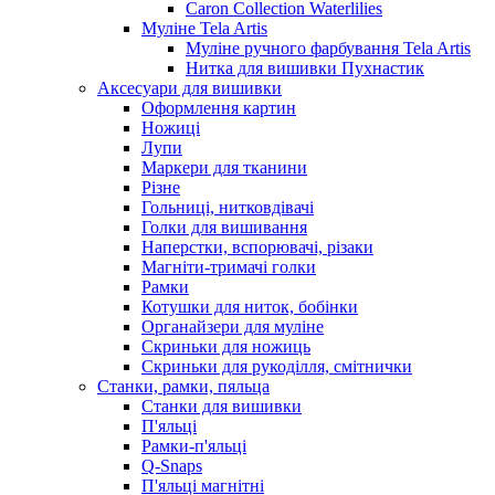
Caron Collection Waterlilies
Муліне Tela Artis
Муліне ручного фарбування Tela Artis
Нитка для вишивки Пухнастик
Аксесуари для вишивки
Оформлення картин
Ножиці
Лупи
Маркери для тканини
Різне
Гольниці, нитковдівачі
Голки для вишивання
Наперстки, вспорювачі, різаки
Магніти-тримачі голки
Рамки
Котушки для ниток, бобінки
Органайзери для муліне
Скриньки для ножиць
Скриньки для рукоділля, смітнички
Станки, рамки, пяльца
Станки для вишивки
П'яльці
Рамки-п'яльці
Q-Snaps
П'яльці магнітні