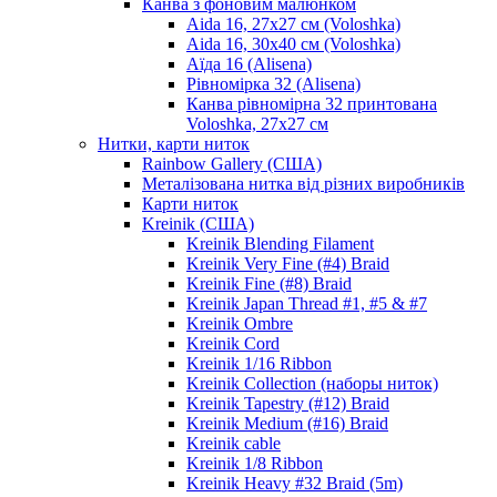
Канва з фоновим малюнком
Aida 16, 27х27 см (Voloshka)
Aida 16, 30х40 см (Voloshka)
Аїда 16 (Alisena)
Рівномірка 32 (Alisena)
Канва рівномірна 32 принтована
Voloshka, 27х27 см
Нитки, карти ниток
Rainbow Gallery (США)
Металізована нитка від різних виробників
Карти ниток
Kreinik (США)
Kreinik Blending Filament
Kreinik Very Fine (#4) Braid
Kreinik Fine (#8) Braid
Kreinik Japan Thread #1, #5 & #7
Kreinik Ombre
Kreinik Cord
Kreinik 1/16 Ribbon
Kreinik Collection (наборы ниток)
Kreinik Tapestry (#12) Braid
Kreinik Medium (#16) Braid
Kreinik cable
Kreinik 1/8 Ribbon
Kreinik Heavy #32 Braid (5m)