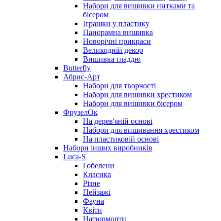
Набори для вишивки нитками та
бісером
Іграшки у пластику
Панорамна вишивка
Новорічні прикраси
Великодній декор
Вишивка гладдю
Butterfly
Абрис-Арт
Набори для творчості
Набори для вишивки хрестиком
Набори для вишивки бісером
ФрузелОк
На дерев'яній основі
Набори для вишивання хрестиком
На пластиковій основі
Набори інших виробників
Luca-S
Гобелени
Класика
Різне
Пейзажі
Фауна
Квіти
Натюрморти