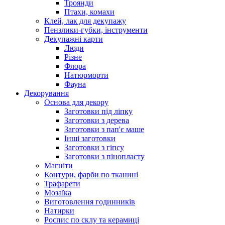
Троянди
Птахи, комахи
Клей, лак для декупажу
Пензлики-губки, інструменти
Декупажні карти
Люди
Різне
Флора
Натюрморти
Фауна
Декорування
Основа для декору
Заготовки під ліпку
Заготовки з дерева
Заготовки з пап'є маше
Інші заготовки
Заготовки з гіпсу
Заготовки з пінопласту
Магніти
Контури, фарби по тканині
Трафарети
Мозаїка
Виготовлення годинників
Натирки
Роспис по склу та керамиці