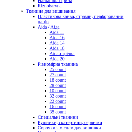
Наніашвілі Ірина
Riznobarvna
Тканина для вишивання
Пластикова канва, страмін, перфорований
папір
Aida / Аіда
Aida 11
Aida 16
Aida 14
Aida 18
Aida-стрічка
Aida 20
Рівномірна тканина
25 count
27 count
18 count
28 count
10 count
32 count
22 count
16 count
35 count
Спеціальні тканини
Рушники, скатертини, серветки
Сорочки з місцем для вишивки