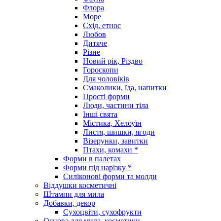
Флора
Море
Схід, етнос
Любов
Дитяче
Різне
Новий рік, Різдво
Гороскопи
Для чоловіків
Смаколики, їда, напитки
Прості форми
Люди, частини тіла
Інші свята
Містика, Хелоуїн
Листя, шишки, ягоди
Візерунки, завитки
Птахи, комахи *
Форми в палетах
Форми під нарізку *
Силіконові форми та молди
Віддушки косметичні
Штампи для мила
Добавки, декор
Сухоцвіти, сухофрукти
Основа для мила, косметики