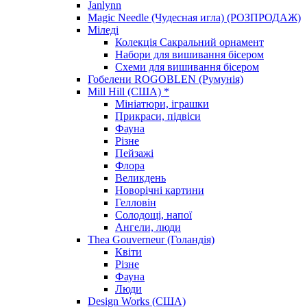
Janlynn
Magic Needle (Чудесная игла) (РОЗПРОДАЖ)
Міледі
Колекція Сакральний орнамент
Набори для вишивання бісером
Схеми для вишивання бісером
Гобелени ROGOBLEN (Румунія)
Mill Hill (США) *
Мініатюри, іграшки
Прикраси, підвіси
Фауна
Різне
Пейзажі
Флора
Великдень
Новорічні картини
Гелловін
Солодощі, напої
Ангели, люди
Thea Gouverneur (Голандія)
Квіти
Різне
Фауна
Люди
Design Works (США)