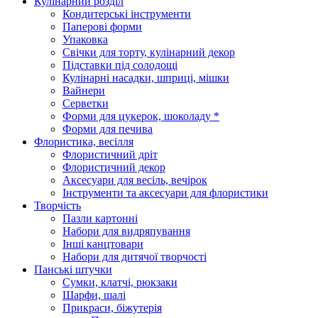
Кулінарний розділ
Кондитерські інструменти
Паперові форми
Упаковка
Свічки для торту, кулінарний декор
Підставки під солодощі
Кулінарні насадки, шприці, мішки
Вайнери
Серветки
Форми для цукерок, шоколаду *
Форми для печива
Флористика, весілля
Флористичний дріт
Флористичний декор
Аксесуари для весіль, вечірок
Інструменти та аксесуари для флористики
Творчість
Пазли картонні
Набори для видряпування
Інші канцтовари
Набори для дитячої творчості
Панські штучки
Сумки, клатчі, рюкзаки
Шарфи, шалі
Прикраси, біжутерія