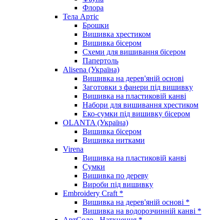
Флора
Тела Артіс
Брошки
Вишивка хрестиком
Вишивка бісером
Схеми для вишивання бісером
Папертоль
Alisena (Україна)
Вишивка на дерев'яній основі
Заготовки з фанери під вишивку
Вишивка на пластиковій канві
Набори для вишивання хрестиком
Еко-сумки під вишивку бісером
OLANTA (Україна)
Вишивка бісером
Вишивка нитками
Virena
Вишивка на пластиковій канві
Сумки
Вишивка по дереву
Вироби під вишивку
Embroidery Craft *
Вишивка на дерев'яній основі *
Вишивка на водорозчинній канві *
АртСоло - Натхнення *