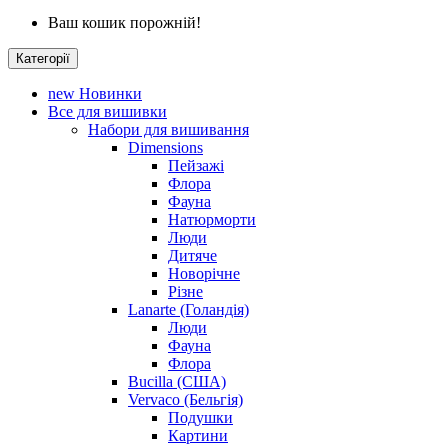
Ваш кошик порожній!
Категорії
new
Новинки
Все для вишивки
Набори для вишивання
Dimensions
Пейзажі
Флора
Фауна
Натюрморти
Люди
Дитяче
Новорічне
Різне
Lanarte (Голандія)
Люди
Фауна
Флора
Bucilla (США)
Vervaco (Бельгія)
Подушки
Картини