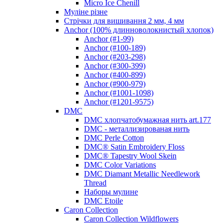
Micro Ice Chenill
Муліне різне
Стрічки для вишивання 2 мм, 4 мм
Anchor (100% длинноволокнистый хлопок)
Anchor (#1-99)
Anchor (#100-189)
Anchor (#203-298)
Anchor (#300-399)
Anchor (#400-899)
Anchor (#900-979)
Anchor (#1001-1098)
Anchor (#1201-9575)
DMC
DMC хлопчатобумажная нить art.177
DMC - металлизированая нить
DMC Perle Cotton
DMC® Satin Embroidery Floss
DMC® Tapestry Wool Skein
DMC Color Variations
DMC Diamant Metallic Needlework
Thread
Наборы мулине
DMC Etoile
Caron Collection
Caron Collection Wildflowers