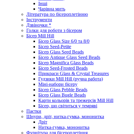
Інші
Чарівна мить
Література по бісероплетінню
Інструменти
Дзвіночки *
Голки для роботи з бісером
Бісер Mill Hill
Бісер Glass Size 6/0 та 8/0
Бісер Seed-Petite
Бісер Glass Seed Beads
Бісер Antique Glass Seed Beads
Бісер Magnifica Glass Beads
Бісер Seed-Frosted Beads
Прикраси Glass & Crystal Treasures
Гудзики Mill Hill (ручна работа)
Міні-набори бісеру
Бісер Glass Pebble Beads
Бісер Glass Bugle Beads
Карти кольорів та трежерсів Mill Hill
Бісер, що світиться у темряві
Паєтки
Шнури, дріт, нитка-гумка, мононитка
Дріт
Нитка-гумка, мононитка
Фурнітура для бісероплетіння