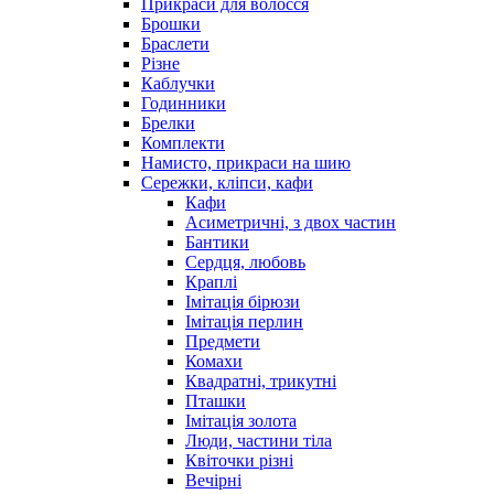
Прикраси для волосся
Брошки
Браслети
Різне
Каблучки
Годинники
Брелки
Комплекти
Намисто, прикраси на шию
Сережки, кліпси, кафи
Кафи
Асиметричні, з двох частин
Бантики
Сердця, любовь
Краплі
Імітація бірюзи
Імітація перлин
Предмети
Комахи
Квадратні, трикутні
Пташки
Імітація золота
Люди, частини тіла
Квіточки різні
Вечірні