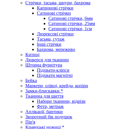
Стрічки, тасьма, шнури, бахрома
Капронові стрічки
Сатинові стрічки
Сатинові стрічки, 6мм
Сатинові стрічки, 25мм
Сатинові стрічки, 1см
Люрексові стрічки
Тасьма, сутаж
Інші стрічки
Бахрома, мереживо
Китиці
Люверси для тканини
Шторна фурнітура
Підхвати-кліпси
Підхвати магнітні
Бейка
Маркери, олівці, крейда, копіри
Замки-блискавки *
Тканина для шиття
Набори тканини, відрізи
Фетр, метраж
Аплікації, бантики
Зворотний бік подушок
Пір'я
Кравецькі ножиці *