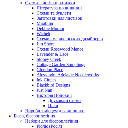
Схеми, листівки, книжки
Література по вишивці
Схеми та буклети
Заготовки для листівок
Mirabilia
Debbie Mumm
Wichelt
Схеми американських дизайнерів
Jim Shore
Cхеми Rosewood Manor
Lavender & Lace
Stoney Creek
Cottage Garden Samplings
Glendon Place
Alessandra Adelaide Needleworks
Ink Circles
Blackbird Designs
Just Nan
Вікторія Попович
Друковані схеми
Паки
Вироби з місцем для вишивки
Бісер, бісероплетіння
Набори для бісероплетіння
Ріоліс (Росія)