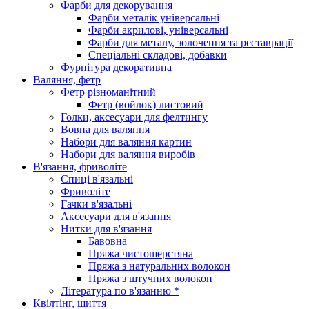
Фарби для декорування
Фарби металік універсальні
Фарби акрилові, універсальні
Фарби для металу, золочення та реставрації
Спеціальні складові, добавки
Фурнітура декоративна
Валяння, фетр
Фетр різноманітний
Фетр (войлок) листовий
Голки, аксесуари для фелтингу
Вовна для валяння
Набори для валяння картин
Набори для валяння виробів
В'язання, фриволіте
Спиці в'язальні
Фриволіте
Гачки в'язальні
Аксесуари для в'язання
Нитки для в'язання
Бавовна
Пряжа чистошерстяна
Пряжа з натуральних волокон
Пряжа з штучних волокон
Література по в'язанню *
Квілтінг, шиття