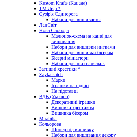
Kustom Krafts (Канада)
ТМ Леді *
Сузір'я Єдинорога
Набори для вишивання
ЛанСвіт
Нова Слобода
Малюнок-схема на канві для
вишивання
Набори для вишивки нитками
Набори для вишивки бісером
Бісерні мініатюри
Набори для шиття ляльок
Затишні хрестики *
Zayka stitch
Марки
Іграшки на підвісі
На підставці
ВДВ (Україна)
Декоративні іграшки
Вишивка хрестиком
Вишивка бісером
Mirabilia
Кольорова
Шопер під вишивку
Набори для вишивання декору