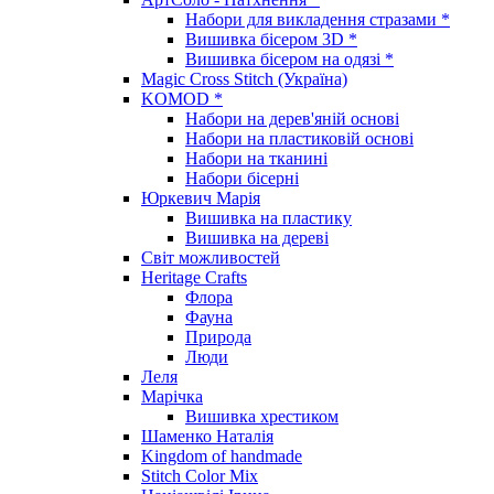
Набори для викладення стразами *
Вишивка бісером 3D *
Вишивка бісером на одязі *
Magic Cross Stitch (Україна)
KOMOD *
Набори на дерев'яній основі
Набори на пластиковій основі
Набори на тканині
Набори бісерні
Юркевич Марія
Вишивка на пластику
Вишивка на дереві
Світ можливостей
Heritage Crafts
Флора
Фауна
Природа
Люди
Леля
Марічка
Вишивка хрестиком
Шаменко Наталія
Kingdom of handmade
Stitch Color Mix