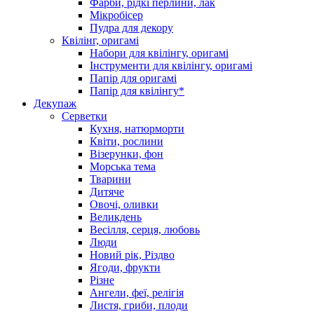
Фарби, рідкі перлини, лак
Мікробісер
Пудра для декору
Квілінг, оригамі
Набори для квілінгу, оригамі
Інструменти для квілінгу, оригамі
Папір для оригамі
Папір для квілінгу*
Декупаж
Серветки
Кухня, натюрморти
Квіти, рослини
Візерунки, фон
Морська тема
Тварини
Дитяче
Овочі, оливки
Великдень
Весілля, серця, любовь
Люди
Новий рік, Різдво
Ягоди, фрукти
Різне
Ангели, феї, релігія
Листя, гриби, плоди