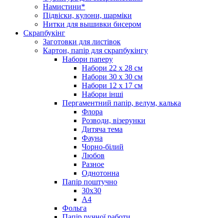
Намистини*
Підвіски, кулони, шарміки
Нитки для вышивки бисером
Скрапбукінг
Заготовки для листівок
Картон, папір для скрапбукінгу
Набори паперу
Набори 22 х 28 см
Набори 30 х 30 см
Набори 12 х 17 см
Набори інші
Пергаментний папір, велум, калька
Флора
Розводи, візерунки
Дитяча тема
Фауна
Чорно-білий
Любов
Разное
Однотонна
Папір поштучно
30х30
А4
Фольга
Папір ручної работи