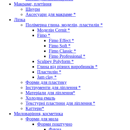
Макраме, плетіння
Шнури
Аксесуари для макраме *
Ліпка
Полімерна глина, моделін, пластилін *
Моделін Cernit *
Fimo *
Fimo Effect *
Fimo Soft *
Fimo Classic *
Fimo Professional *
Sculpey Polyform *
Глина від різних виробників *
Пластилін *
Jam clay *
Форми для пластику
Інструменти для ліплення *
Матеріали для ліплення*
Холодна емаль
Текстурні пластини для ліплення *
Каттери*
Миловаріння, косметика
Форми для мила
Форми поштучно
Фауна