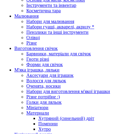
Інструменти та інвентар
Косметична тара
Малювання
Набори для малювання
Набори гуаші, акварелі, акрилу *
Пензлики та інші інструменти
Олівці
Різне
Виготовлення свічок
Барвники, матеріали для свічок
Гноти різні
Форми для свічок
М'яка іграшка, ляльки
Аксесуари для іграшок
Волосся для ляльок
Оченята, носики
Набори для виготовлення м'якої іграшки
Різне потрібне :)
Голки для ляльок
Мініатюри
Материали
Хутряний (синельний) дріт
Помпони
Хутро