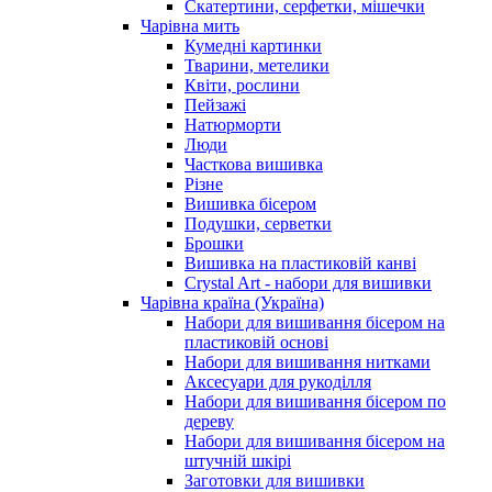
Скатертини, серфетки, мішечки
Чарiвна мить
Кумедні картинки
Тварини, метелики
Квіти, рослини
Пейзажі
Натюрморти
Люди
Часткова вишивка
Різне
Вишивка бісером
Подушки, серветки
Брошки
Вишивка на пластиковій канві
Crystal Art - набори для вишивки
Чарівна країна (Україна)
Набори для вишивання бісером на
пластиковій основі
Набори для вишивання нитками
Аксесуари для рукоділля
Набори для вишивання бісером по
дереву
Набори для вишивання бісером на
штучній шкірі
Заготовки для вишивки