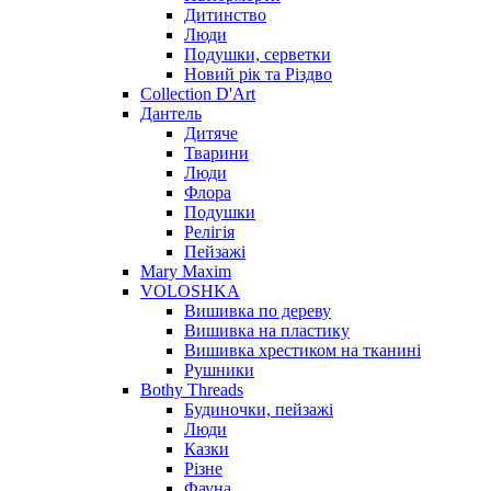
Дитинство
Люди
Подушки, серветки
Новий рік та Різдво
Collection D'Art
Дантель
Дитяче
Тварини
Люди
Флора
Подушки
Релігія
Пейзажі
Mary Maxim
VOLOSHKA
Вишивка по дереву
Вишивка на пластику
Вишивка хрестиком на тканині
Рушники
Bothy Threads
Будиночки, пейзажі
Люди
Казки
Різне
Фауна