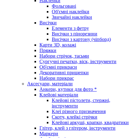
Наклейки
Фольговані
Об'ємні наклейки
Звичайні наклейки
Висічки
Елементи з фетру
Висічки з пінорезини
Висічки з картону (чіпборд)
Карти 3D, колажі
Пряжки
Набори стрічок, тасьми
Сургучні печатки, віск, інструменти
Об'ємні прикраси
Декоративні прищепки
Набори прикрас
Аксесуари, матеріали
Анкери, кутики для фото *
Клейові матеріали
Клейові пістолети, стержні,
інструменти
Клеї різного призначення
Скотч, клейкі стрічки
Клейові аркуші, крапки, квадратики
Глітер, клей з глітером, інструменти
Маркери