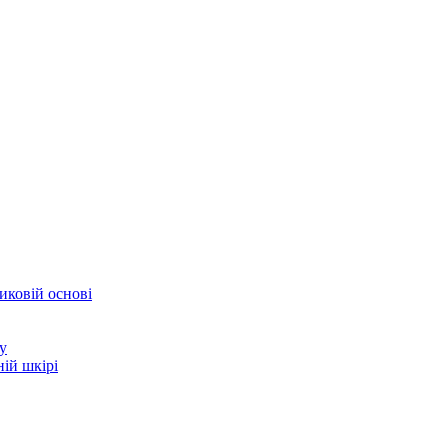
иковій основі
у
ій шкірі