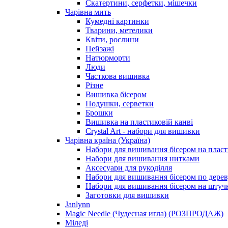
Скатертини, серфетки, мішечки
Чарiвна мить
Кумедні картинки
Тварини, метелики
Квіти, рослини
Пейзажі
Натюрморти
Люди
Часткова вишивка
Різне
Вишивка бісером
Подушки, серветки
Брошки
Вишивка на пластиковій канві
Crystal Art - набори для вишивки
Чарівна країна (Україна)
Набори для вишивання бісером на пласт
Набори для вишивання нитками
Аксесуари для рукоділля
Набори для вишивання бісером по дерев
Набори для вишивання бісером на штучн
Заготовки для вишивки
Janlynn
Magic Needle (Чудесная игла) (РОЗПРОДАЖ)
Міледі