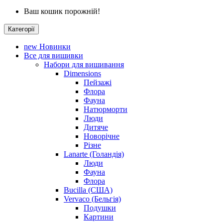
Ваш кошик порожній!
Категорії
new
Новинки
Все для вишивки
Набори для вишивання
Dimensions
Пейзажі
Флора
Фауна
Натюрморти
Люди
Дитяче
Новорічне
Різне
Lanarte (Голандія)
Люди
Фауна
Флора
Bucilla (США)
Vervaco (Бельгія)
Подушки
Картини