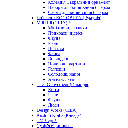
Колекція Сакральний орнамент
Набори для вишивання бісером
Схеми для вишивання бісером
Гобелени ROGOBLEN (Румунія)
Mill Hill (США) *
Мініатюри, іграшки
Прикраси, підвіси
Фауна
Різне
Пейзажі
Флора
Великдень
Новорічні картини
Гелловін
Солодощі, напої
Ангели, люди
Thea Gouverneur (Голандія)
Квіти
Різне
Фауна
Люди
Design Works (США)
Kustom Krafts (Канада)
ТМ Леді *
Сузір'я Єдинорога