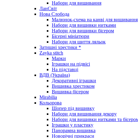
Набори для вишивання
ЛанСвіт
Нова Слобода
Малюнок-схема на канві для вишивання
Набори для вишивки нитками
Набори для вишивки бісером
Бісерні мініатюри
Набори для шиття ляльок
Затишні хрестики *
Zayka stitch
Марки
Іграшки на підвісі
На підставці
ВДВ (Україна)
Декоративні іграшки
Вишивка хрестиком
Вишивка бісером
Mirabilia
Кольорова
Шопер під вишивку
Набори для вишивання декору
Набори для вишивки нитками та бісеро
Іграшки у пластику
Панорамна вишивка
Новорічні прикраси