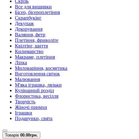
Скрізь
Все для вишивки
Бісер, бісероплетіння
Скрапбукінг
Декупаж
Декорування
Валяння, фетр
Плетіння, фриволіте
Квілтінг, шиття
Килимарство
Макраме, плетіння
Ліпка
Миловаріння, косметика
Виготовлення свічок
Малювання
М'яка іграшка, ляльки
Кулінарний розділ
Флористика, весілля
Творчість
Жіночі примхи
Іграшки
Подарунки, свята
Товарів
0
0.00грн.