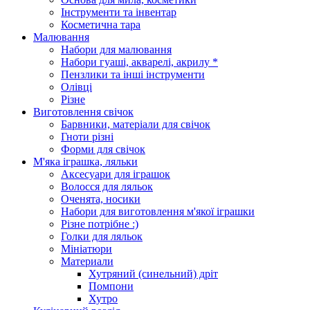
Інструменти та інвентар
Косметична тара
Малювання
Набори для малювання
Набори гуаші, акварелі, акрилу *
Пензлики та інші інструменти
Олівці
Різне
Виготовлення свічок
Барвники, матеріали для свічок
Гноти різні
Форми для свічок
М'яка іграшка, ляльки
Аксесуари для іграшок
Волосся для ляльок
Оченята, носики
Набори для виготовлення м'якої іграшки
Різне потрібне :)
Голки для ляльок
Мініатюри
Материали
Хутряний (синельний) дріт
Помпони
Хутро