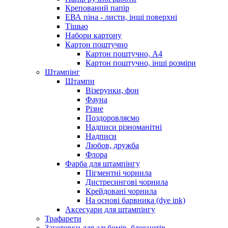
Крепований папір
ЕВА піна - листи, інші поверхні
Тішью
Набори картону
Картон поштучно
Картон поштучно, А4
Картон поштучно, інші розміри
Штампінг
Штампи
Візерунки, фон
Фауна
Різне
Поздоровляємо
Надписи різноманітні
Надписи
Любов, дружба
Флора
Фарба для штампінгу
Пігментні чорнила
Дистресингові чорнила
Крейдовані чорнила
На основі барвника (dye ink)
Аксесуари для штампінгу
Трафарети
Заготовки для альбомів, блокнотів