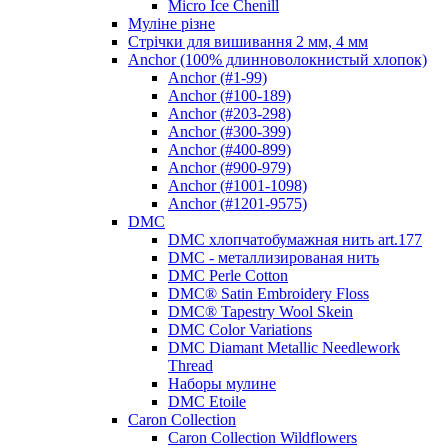
Micro Ice Chenill
Муліне різне
Стрічки для вишивання 2 мм, 4 мм
Anchor (100% длинноволокнистый хлопок)
Anchor (#1-99)
Anchor (#100-189)
Anchor (#203-298)
Anchor (#300-399)
Anchor (#400-899)
Anchor (#900-979)
Anchor (#1001-1098)
Anchor (#1201-9575)
DMC
DMC хлопчатобумажная нить art.177
DMC - металлизированая нить
DMC Perle Cotton
DMC® Satin Embroidery Floss
DMC® Tapestry Wool Skein
DMC Color Variations
DMC Diamant Metallic Needlework
Thread
Наборы мулине
DMC Etoile
Caron Collection
Caron Collection Wildflowers