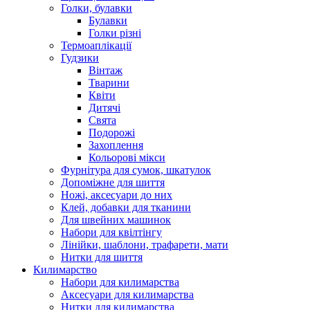
Голки, булавки
Булавки
Голки різні
Термоаплікації
Гудзики
Вінтаж
Тварини
Квіти
Дитячі
Свята
Подорожі
Захоплення
Кольорові мікси
Фурнітура для сумок, шкатулок
Допоміжне для шиття
Ножі, аксесуари до них
Клей, добавки для тканини
Для швейних машинок
Набори для квілтінгу
Лінійки, шаблони, трафарети, мати
Нитки для шиття
Килимарство
Набори для килимарства
Аксесуари для килимарства
Нитки для килимарства