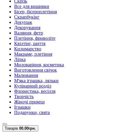
Скрізь
Все для вишивки
Бісер, бісероплетіння
Скрапбукінг
Декупаж
Декорування
Валяння, фетр
Плетіння, фриволіте
Квілтінг, шиття
Килимарство
Макраме, плетіння
Ліпка
Миловаріння, косметика
Виготовлення свічок
Малювання
М'яка іграшка, ляльки
Кулінарний розділ
Флористика, весілля
Творчість
Жіночі примхи
Іграшки
Подарунки, свята
Товарів
0
0.00грн.