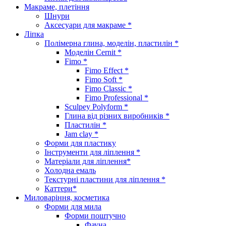
Макраме, плетіння
Шнури
Аксесуари для макраме *
Ліпка
Полімерна глина, моделін, пластилін *
Моделін Cernit *
Fimo *
Fimo Effect *
Fimo Soft *
Fimo Classic *
Fimo Professional *
Sculpey Polyform *
Глина від різних виробників *
Пластилін *
Jam clay *
Форми для пластику
Інструменти для ліплення *
Матеріали для ліплення*
Холодна емаль
Текстурні пластини для ліплення *
Каттери*
Миловаріння, косметика
Форми для мила
Форми поштучно
Фауна