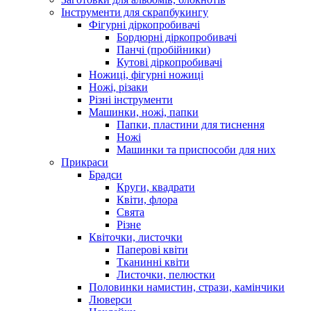
Інструменти для скрапбукингу
Фігурні діркопробивачі
Бордюрні діркопробивачі
Панчі (пробійники)
Кутові діркопробивачі
Ножиці, фігурні ножиці
Ножі, різаки
Різні інструменти
Машинки, ножі, папки
Папки, пластини для тиснення
Ножі
Машинки та приспособи для них
Прикраси
Брадси
Круги, квадрати
Квіти, флора
Свята
Різне
Квіточки, листочки
Паперові квіти
Тканинні квіти
Листочки, пелюстки
Половинки намистин, стрази, камінчики
Люверси