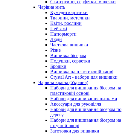
Скатертини, серфетки, мішечки
Чарiвна мить
Кумедні картинки
Тварини, метелики
Квіти, рослини
Пейзажі
Натюрморти
Люди
Часткова вишивка
Різне
Вишивка бісером
Подушки, серветки
Брошки
Вишивка на пластиковій канві
Crystal Art - набори для вишивки
Чарівна країна (Україна)
Набори для вишивання бісером на
пластиковій основі
Набори для вишивання нитками
Аксесуари для рукоділля
Набори для вишивання бісером по
дереву
Набори для вишивання бісером на
штучній шкірі
Заготовки для вишивки