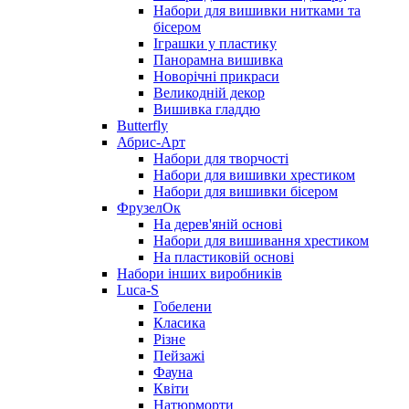
Набори для вишивки нитками та
бісером
Іграшки у пластику
Панорамна вишивка
Новорічні прикраси
Великодній декор
Вишивка гладдю
Butterfly
Абрис-Арт
Набори для творчості
Набори для вишивки хрестиком
Набори для вишивки бісером
ФрузелОк
На дерев'яній основі
Набори для вишивання хрестиком
На пластиковій основі
Набори інших виробників
Luca-S
Гобелени
Класика
Різне
Пейзажі
Фауна
Квіти
Натюрморти