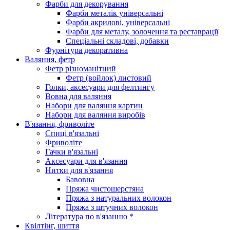
Фарби для декорування
Фарби металік універсальні
Фарби акрилові, універсальні
Фарби для металу, золочення та реставрації
Спеціальні складові, добавки
Фурнітура декоративна
Валяння, фетр
Фетр різноманітний
Фетр (войлок) листовий
Голки, аксесуари для фелтингу
Вовна для валяння
Набори для валяння картин
Набори для валяння виробів
В'язання, фриволіте
Спиці в'язальні
Фриволіте
Гачки в'язальні
Аксесуари для в'язання
Нитки для в'язання
Бавовна
Пряжа чистошерстяна
Пряжа з натуральних волокон
Пряжа з штучних волокон
Література по в'язанню *
Квілтінг, шиття