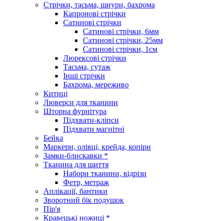
Стрічки, тасьма, шнури, бахрома
Капронові стрічки
Сатинові стрічки
Сатинові стрічки, 6мм
Сатинові стрічки, 25мм
Сатинові стрічки, 1см
Люрексові стрічки
Тасьма, сутаж
Інші стрічки
Бахрома, мереживо
Китиці
Люверси для тканини
Шторна фурнітура
Підхвати-кліпси
Підхвати магнітні
Бейка
Маркери, олівці, крейда, копіри
Замки-блискавки *
Тканина для шиття
Набори тканини, відрізи
Фетр, метраж
Аплікації, бантики
Зворотний бік подушок
Пір'я
Кравецькі ножиці *