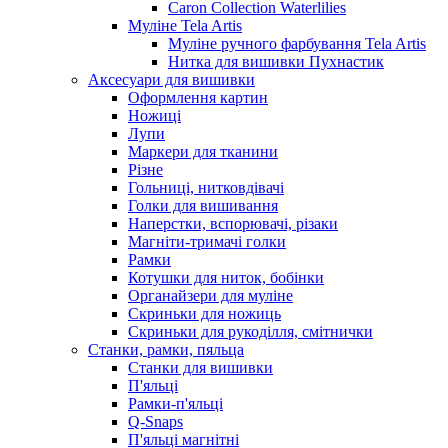
Caron Collection Waterlilies
Муліне Tela Artis
Муліне ручного фарбування Tela Artis
Нитка для вишивки Пухнастик
Аксесуари для вишивки
Оформлення картин
Ножиці
Лупи
Маркери для тканини
Різне
Гольниці, нитковдівачі
Голки для вишивання
Наперстки, вспорювачі, різаки
Магніти-тримачі голки
Рамки
Котушки для ниток, бобінки
Органайзери для муліне
Скриньки для ножиць
Скриньки для рукоділля, смітнички
Станки, рамки, пяльца
Станки для вишивки
П'яльці
Рамки-п'яльці
Q-Snaps
П'яльці магнітні