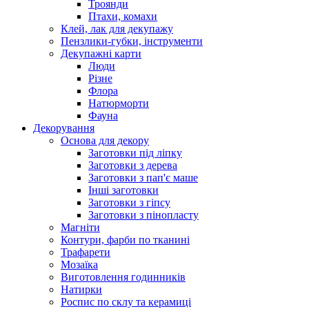
Троянди
Птахи, комахи
Клей, лак для декупажу
Пензлики-губки, інструменти
Декупажні карти
Люди
Різне
Флора
Натюрморти
Фауна
Декорування
Основа для декору
Заготовки під ліпку
Заготовки з дерева
Заготовки з пап'є маше
Інші заготовки
Заготовки з гіпсу
Заготовки з пінопласту
Магніти
Контури, фарби по тканині
Трафарети
Мозаїка
Виготовлення годинників
Натирки
Роспис по склу та керамиці