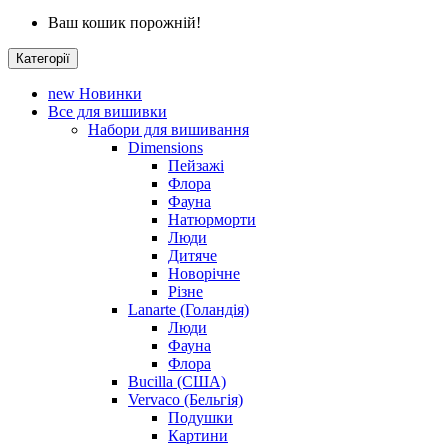
Ваш кошик порожній!
Категорії
new
Новинки
Все для вишивки
Набори для вишивання
Dimensions
Пейзажі
Флора
Фауна
Натюрморти
Люди
Дитяче
Новорічне
Різне
Lanarte (Голандія)
Люди
Фауна
Флора
Bucilla (США)
Vervaco (Бельгія)
Подушки
Картини