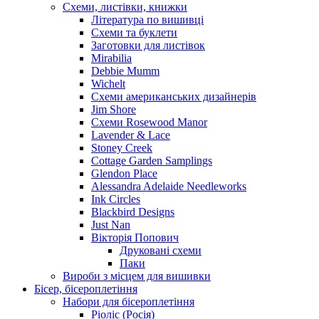
Схеми, листівки, книжки
Література по вишивці
Схеми та буклети
Заготовки для листівок
Mirabilia
Debbie Mumm
Wichelt
Схеми американських дизайнерів
Jim Shore
Cхеми Rosewood Manor
Lavender & Lace
Stoney Creek
Cottage Garden Samplings
Glendon Place
Alessandra Adelaide Needleworks
Ink Circles
Blackbird Designs
Just Nan
Вікторія Попович
Друковані схеми
Паки
Вироби з місцем для вишивки
Бісер, бісероплетіння
Набори для бісероплетіння
Ріоліс (Росія)