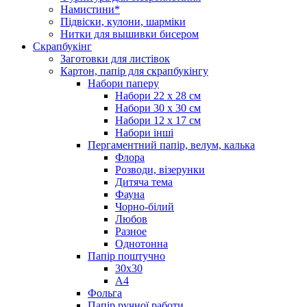
Намистини*
Підвіски, кулони, шарміки
Нитки для вышивки бисером
Скрапбукінг
Заготовки для листівок
Картон, папір для скрапбукінгу
Набори паперу
Набори 22 х 28 см
Набори 30 х 30 см
Набори 12 х 17 см
Набори інші
Пергаментний папір, велум, калька
Флора
Розводи, візерунки
Дитяча тема
Фауна
Чорно-білий
Любов
Разное
Однотонна
Папір поштучно
30х30
А4
Фольга
Папір ручної работи