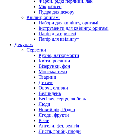
Фарби, рідкі перлини, лак
Мікробісер
Пудра для декору
Квілінг, оригамі
Набори для квілінгу, оригамі
Інструменти для квілінгу, оригамі
Папір для оригамі
Папір для квілінгу*
Декупаж
Серветки
Кухня, натюрморти
Квіти, рослини
Візерунки, фон
Морська тема
Тварини
Дитяче
Овочі, оливки
Великдень
Весілля, серця, любовь
Люди
Новий рік, Різдво
Ягоди, фрукти
Різне
Ангели, феї, релігія
Листя, гриби, плоди