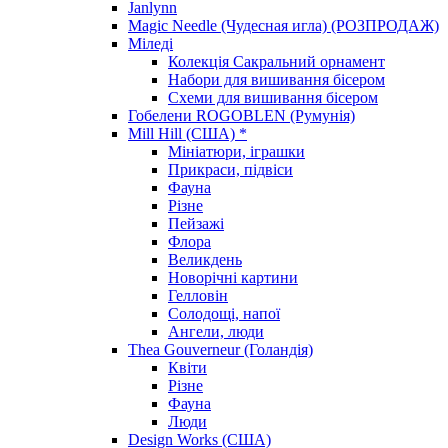
Janlynn
Magic Needle (Чудесная игла) (РОЗПРОДАЖ)
Міледі
Колекція Сакральний орнамент
Набори для вишивання бісером
Схеми для вишивання бісером
Гобелени ROGOBLEN (Румунія)
Mill Hill (США) *
Мініатюри, іграшки
Прикраси, підвіси
Фауна
Різне
Пейзажі
Флора
Великдень
Новорічні картини
Гелловін
Солодощі, напої
Ангели, люди
Thea Gouverneur (Голандія)
Квіти
Різне
Фауна
Люди
Design Works (США)