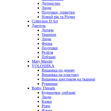
Дитинство
Люди
Подушки, серветки
Новий рік та Різдво
Collection D'Art
Дантель
Дитяче
Тварини
Люди
Флора
Подушки
Релігія
Пейзажі
Mary Maxim
VOLOSHKA
Вишивка по дереву
Вишивка на пластику
Вишивка хрестиком на тканині
Рушники
Bothy Threads
Будиночки, пейзажі
Люди
Казки
Різне
Фауна