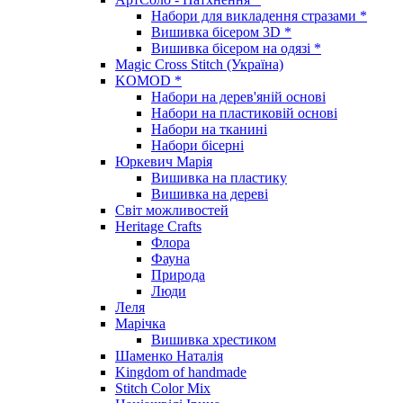
Набори для викладення стразами *
Вишивка бісером 3D *
Вишивка бісером на одязі *
Magic Cross Stitch (Україна)
KOMOD *
Набори на дерев'яній основі
Набори на пластиковій основі
Набори на тканині
Набори бісерні
Юркевич Марія
Вишивка на пластику
Вишивка на дереві
Світ можливостей
Heritage Crafts
Флора
Фауна
Природа
Люди
Леля
Марічка
Вишивка хрестиком
Шаменко Наталія
Kingdom of handmade
Stitch Color Mix