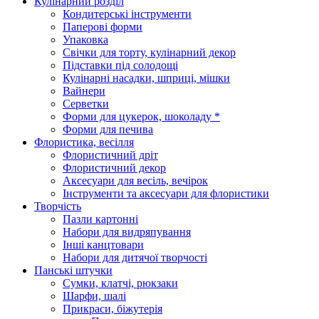
Кулінарний розділ
Кондитерські інструменти
Паперові форми
Упаковка
Свічки для торту, кулінарний декор
Підставки під солодощі
Кулінарні насадки, шприці, мішки
Вайнери
Серветки
Форми для цукерок, шоколаду *
Форми для печива
Флористика, весілля
Флористичний дріт
Флористичний декор
Аксесуари для весіль, вечірок
Інструменти та аксесуари для флористики
Творчість
Пазли картонні
Набори для видряпування
Інші канцтовари
Набори для дитячої творчості
Панські штучки
Сумки, клатчі, рюкзаки
Шарфи, шалі
Прикраси, біжутерія