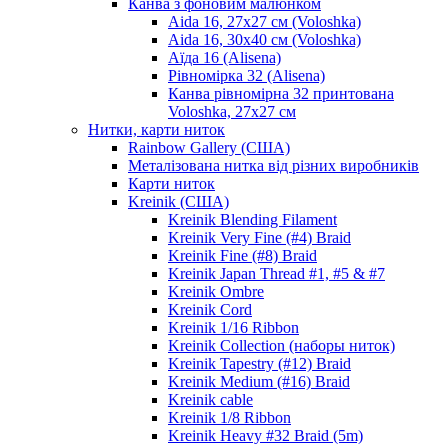
Канва з фоновим малюнком
Aida 16, 27х27 см (Voloshka)
Aida 16, 30х40 см (Voloshka)
Аїда 16 (Alisena)
Рівномірка 32 (Alisena)
Канва рівномірна 32 принтована
Voloshka, 27х27 см
Нитки, карти ниток
Rainbow Gallery (США)
Металізована нитка від різних виробників
Карти ниток
Kreinik (США)
Kreinik Blending Filament
Kreinik Very Fine (#4) Braid
Kreinik Fine (#8) Braid
Kreinik Japan Thread #1, #5 & #7
Kreinik Ombre
Kreinik Cord
Kreinik 1/16 Ribbon
Kreinik Collection (наборы ниток)
Kreinik Tapestry (#12) Braid
Kreinik Medium (#16) Braid
Kreinik cable
Kreinik 1/8 Ribbon
Kreinik Heavy #32 Braid (5m)