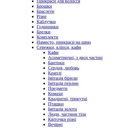
Прикраси для волосся
Брошки
Браслети
Різне
Каблучки
Годинники
Брелки
Комплекти
Намисто, прикраси на шию
Сережки, кліпси, кафи
Кафи
Асиметричні, з двох частин
Бантики
Сердця, любовь
Краплі
Імітація бірюзи
Імітація перлин
Предмети
Комахи
Квадратні, трикутні
Пташки
Імітація золота
Люди, частини тіла
Квіточки різні
Вечірні