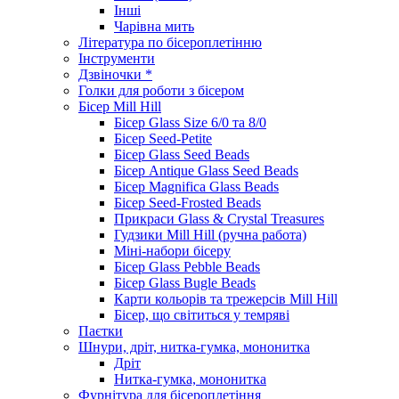
Інші
Чарівна мить
Література по бісероплетінню
Інструменти
Дзвіночки *
Голки для роботи з бісером
Бісер Mill Hill
Бісер Glass Size 6/0 та 8/0
Бісер Seed-Petite
Бісер Glass Seed Beads
Бісер Antique Glass Seed Beads
Бісер Magnifica Glass Beads
Бісер Seed-Frosted Beads
Прикраси Glass & Crystal Treasures
Гудзики Mill Hill (ручна работа)
Міні-набори бісеру
Бісер Glass Pebble Beads
Бісер Glass Bugle Beads
Карти кольорів та трежерсів Mill Hill
Бісер, що світиться у темряві
Паєтки
Шнури, дріт, нитка-гумка, мононитка
Дріт
Нитка-гумка, мононитка
Фурнітура для бісероплетіння