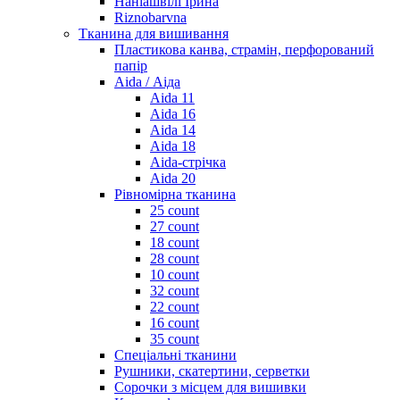
Наніашвілі Ірина
Riznobarvna
Тканина для вишивання
Пластикова канва, страмін, перфорований
папір
Aida / Аіда
Aida 11
Aida 16
Aida 14
Aida 18
Aida-стрічка
Aida 20
Рівномірна тканина
25 count
27 count
18 count
28 count
10 count
32 count
22 count
16 count
35 count
Спеціальні тканини
Рушники, скатертини, серветки
Сорочки з місцем для вишивки