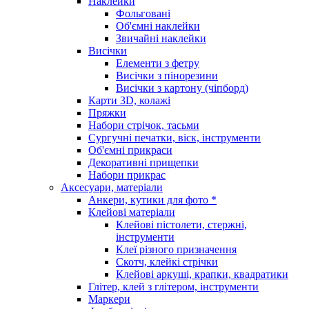
Наклейки
Фольговані
Об'ємні наклейки
Звичайні наклейки
Висічки
Елементи з фетру
Висічки з пінорезини
Висічки з картону (чіпборд)
Карти 3D, колажі
Пряжки
Набори стрічок, тасьми
Сургучні печатки, віск, інструменти
Об'ємні прикраси
Декоративні прищепки
Набори прикрас
Аксесуари, матеріали
Анкери, кутики для фото *
Клейові матеріали
Клейові пістолети, стержні,
інструменти
Клеї різного призначення
Скотч, клейкі стрічки
Клейові аркуші, крапки, квадратики
Глітер, клей з глітером, інструменти
Маркери