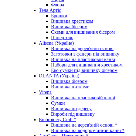
Флора
Тела Артіс
Брошки
Вишивка хрестиком
Вишивка бісером
Схеми для вишивання бісером
Папертоль
Alisena (Україна)
Вишивка на дерев'яній основі
Заготовки з фанери під вишивку
Вишивка на пластиковій канві
Набори для вишивання хрестиком
Еко-сумки під вишивку бісером
OLANTA (Україна)
Вишивка бісером
Вишивка нитками
Virena
Вишивка на пластиковій канві
Сумки
Вишивка по дереву
Вироби під вишивку
Embroidery Craft *
Вишивка на дерев'яній основі *
Вишивка на водорозчинній канві *
АртСоло - Натхнення *