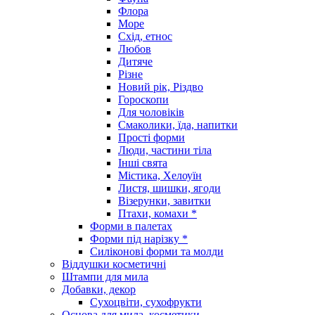
Флора
Море
Схід, етнос
Любов
Дитяче
Різне
Новий рік, Різдво
Гороскопи
Для чоловіків
Смаколики, їда, напитки
Прості форми
Люди, частини тіла
Інші свята
Містика, Хелоуїн
Листя, шишки, ягоди
Візерунки, завитки
Птахи, комахи *
Форми в палетах
Форми під нарізку *
Силіконові форми та молди
Віддушки косметичні
Штампи для мила
Добавки, декор
Сухоцвіти, сухофрукти
Основа для мила, косметики