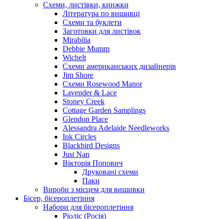
Схеми, листівки, книжки
Література по вишивці
Схеми та буклети
Заготовки для листівок
Mirabilia
Debbie Mumm
Wichelt
Схеми американських дизайнерів
Jim Shore
Cхеми Rosewood Manor
Lavender & Lace
Stoney Creek
Cottage Garden Samplings
Glendon Place
Alessandra Adelaide Needleworks
Ink Circles
Blackbird Designs
Just Nan
Вікторія Попович
Друковані схеми
Паки
Вироби з місцем для вишивки
Бісер, бісероплетіння
Набори для бісероплетіння
Ріоліс (Росія)