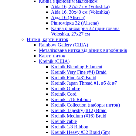
Канва з фоновим малюнком
Aida 16, 27х27 см (Voloshka)
Aida 16, 30х40 см (Voloshka)
Аїда 16 (Alisena)
Рівномірка 32 (Alisena)
Канва рівномірна 32 принтована
Voloshka, 27х27 см
Нитки, карти ниток
Rainbow Gallery (США)
Металізована нитка від різних виробників
Карти ниток
Kreinik (США)
Kreinik Blending Filament
Kreinik Very Fine (#4) Braid
Kreinik Fine (#8) Braid
Kreinik Japan Thread #1, #5 & #7
Kreinik Ombre
Kreinik Cord
Kreinik 1/16 Ribbon
Kreinik Collection (наборы ниток)
Kreinik Tapestry (#12) Braid
Kreinik Medium (#16) Braid
Kreinik cable
Kreinik 1/8 Ribbon
Kreinik Heavy #32 Braid (5m)