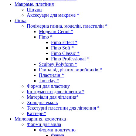
Макраме, плетіння
Шнури
Аксесуари для макраме *
Ліпка
Полімерна глина, моделін, пластилін *
Моделін Cernit *
Fimo *
Fimo Effect *
Fimo Soft *
Fimo Classic *
Fimo Professional *
Sculpey Polyform *
Глина від різних виробників *
Пластилін *
Jam clay *
Форми для пластику
Інструменти для ліплення *
Матеріали для ліплення*
Холодна емаль
Текстурні пластини для ліплення *
Каттери*
Миловаріння, косметика
Форми для мила
Форми поштучно
Фауна