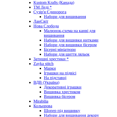
Kustom Krafts (Канада)
ТМ Леді *
Сузір'я Єдинорога
Набори для вишивання
ЛанСвіт
Нова Слобода
Малюнок-схема на канві для
вишивання
Набори для вишивки нитками
Набори для вишивки бісером
Бісерні мініатюри
Набори для шиття ляльок
Затишні хрестики *
Zayka stitch
Марки
Іграшки на підвісі
На підставці
ВДВ (Україна)
Декоративні іграшки
Вишивка хрестиком
Вишивка бісером
Mirabilia
Кольорова
Шопер під вишивку
Набори для вишивання декору