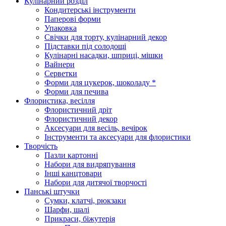
Кулінарний розділ
Кондитерські інструменти
Паперові форми
Упаковка
Свічки для торту, кулінарний декор
Підставки під солодощі
Кулінарні насадки, шприці, мішки
Вайнери
Серветки
Форми для цукерок, шоколаду *
Форми для печива
Флористика, весілля
Флористичний дріт
Флористичний декор
Аксесуари для весіль, вечірок
Інструменти та аксесуари для флористики
Творчість
Пазли картонні
Набори для видряпування
Інші канцтовари
Набори для дитячої творчості
Панські штучки
Сумки, клатчі, рюкзаки
Шарфи, шалі
Прикраси, біжутерія