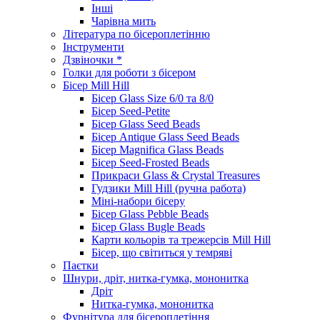
Інші
Чарівна мить
Література по бісероплетінню
Інструменти
Дзвіночки *
Голки для роботи з бісером
Бісер Mill Hill
Бісер Glass Size 6/0 та 8/0
Бісер Seed-Petite
Бісер Glass Seed Beads
Бісер Antique Glass Seed Beads
Бісер Magnifica Glass Beads
Бісер Seed-Frosted Beads
Прикраси Glass & Crystal Treasures
Гудзики Mill Hill (ручна работа)
Міні-набори бісеру
Бісер Glass Pebble Beads
Бісер Glass Bugle Beads
Карти кольорів та трежерсів Mill Hill
Бісер, що світиться у темряві
Паєтки
Шнури, дріт, нитка-гумка, мононитка
Дріт
Нитка-гумка, мононитка
Фурнітура для бісероплетіння