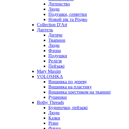
Дитинство
Люди
Подушки, серветки
Новий рік та Різдво
Collection D'Art
Дантель
Дитяче
Тварини
Люди
Флора
Подушки
Релігія
Пейзажі
Mary Maxim
VOLOSHKA
Вишивка по дереву
Вишивка на пластику
Вишивка хрестиком на тканині
Рушники
Bothy Threads
Будиночки, пейзажі
Люди
Казки
Різне
Фауна