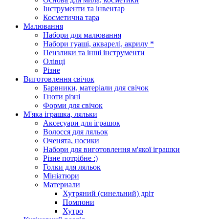
Інструменти та інвентар
Косметична тара
Малювання
Набори для малювання
Набори гуаші, акварелі, акрилу *
Пензлики та інші інструменти
Олівці
Різне
Виготовлення свічок
Барвники, матеріали для свічок
Гноти різні
Форми для свічок
М'яка іграшка, ляльки
Аксесуари для іграшок
Волосся для ляльок
Оченята, носики
Набори для виготовлення м'якої іграшки
Різне потрібне :)
Голки для ляльок
Мініатюри
Материали
Хутряний (синельний) дріт
Помпони
Хутро