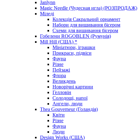
Janlynn
Magic Needle (Чудесная игла) (РОЗПРОДАЖ)
Міледі
Колекція Сакральний орнамент
Набори для вишивання бісером
Схеми для вишивання бісером
Гобелени ROGOBLEN (Румунія)
Mill Hill (США) *
Мініатюри, іграшки
Прикраси, підвіси
Фауна
Різне
Пейзажі
Флора
Великдень
Новорічні картини
Гелловін
Солодощі, напої
Ангели, люди
Thea Gouverneur (Голандія)
Квіти
Різне
Фауна
Люди
Design Works (США)