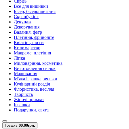
Скрізь
Все для вишивки
Бісер, бісероплетіння
Скрапбукінг
Декупаж
Декорування
Валяння, фетр
Плетіння, фриволіте
Квілтінг, шиття
Килимарство
Макраме, плетіння
Ліпка
Миловаріння, косметика
Виготовлення свічок
Малювання
М'яка іграшка, ляльки
Кулінарний розділ
Флористика, весілля
Творчість
Жіночі примхи
Іграшки
Подарунки, свята
Товарів
0
0.00грн.