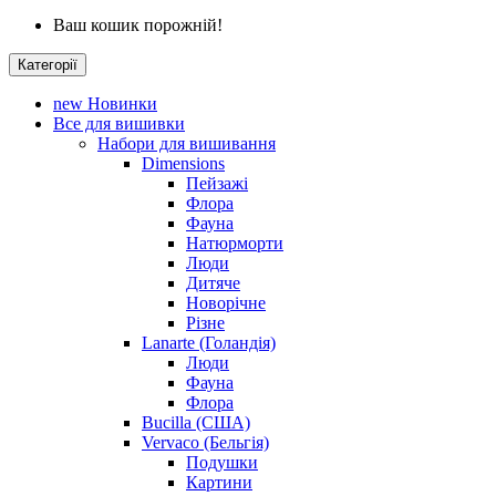
Ваш кошик порожній!
Категорії
new
Новинки
Все для вишивки
Набори для вишивання
Dimensions
Пейзажі
Флора
Фауна
Натюрморти
Люди
Дитяче
Новорічне
Різне
Lanarte (Голандія)
Люди
Фауна
Флора
Bucilla (США)
Vervaco (Бельгія)
Подушки
Картини