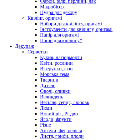
Фарби, рідкі перлини, лак
Мікробісер
Пудра для декору
Квілінг, оригамі
Набори для квілінгу, оригамі
Інструменти для квілінгу, оригамі
Папір для оригамі
Папір для квілінгу*
Декупаж
Серветки
Кухня, натюрморти
Квіти, рослини
Візерунки, фон
Морська тема
Тварини
Дитяче
Овочі, оливки
Великдень
Весілля, серця, любовь
Люди
Новий рік, Різдво
Ягоди, фрукти
Різне
Ангели, феї, релігія
Листя, гриби, плоди