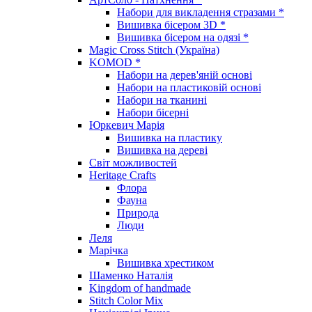
Набори для викладення стразами *
Вишивка бісером 3D *
Вишивка бісером на одязі *
Magic Cross Stitch (Україна)
KOMOD *
Набори на дерев'яній основі
Набори на пластиковій основі
Набори на тканині
Набори бісерні
Юркевич Марія
Вишивка на пластику
Вишивка на дереві
Світ можливостей
Heritage Crafts
Флора
Фауна
Природа
Люди
Леля
Марічка
Вишивка хрестиком
Шаменко Наталія
Kingdom of handmade
Stitch Color Mix