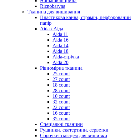
Наніашвілі Ірина
Riznobarvna
Тканина для вишивання
Пластикова канва, страмін, перфорований
папір
Aida / Аіда
Aida 11
Aida 16
Aida 14
Aida 18
Aida-стрічка
Aida 20
Рівномірна тканина
25 count
27 count
18 count
28 count
10 count
32 count
22 count
16 count
35 count
Спеціальні тканини
Рушники, скатертини, серветки
Сорочки з місцем для вишивки