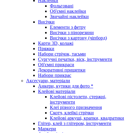
Наклейки
Фольговані
Об'ємні наклейки
Звичайні наклейки
Висічки
Елементи з фетру
Висічки з пінорезини
Висічки з картону (чіпборд)
Карти 3D, колажі
Пряжки
Набори стрічок, тасьми
Сургучні печатки, віск, інструменти
Об'ємні прикраси
Декоративні прищепки
Набори прикрас
Аксесуари, матеріали
Анкери, кутики для фото *
Клейові матеріали
Клейові пістолети, стержні,
інструменти
Клеї різного призначення
Скотч, клейкі стрічки
Клейові аркуші, крапки, квадратики
Глітер, клей з глітером, інструменти
Маркери