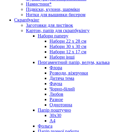
Намистини*
Підвіски, кулони, шарміки
Нитки для вышивки бисером
Скрапбукінг
Заготовки для листівок
Картон, папір для скрапбукінгу
Набори паперу
Набори 22 х 28 см
Набори 30 х 30 см
Набори 12 х 17 см
Набори інші
Пергаментний папір, велум, калька
Флора
Розводи, візерунки
Дитяча тема
Фауна
Чорно-білий
Любов
Разное
Однотонна
Папір поштучно
30х30
А4
Фольга
Папір ручної работи