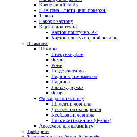
Крепований папір
ЕВА піна - листи, інші поверхні
Тішью
Набори картону
Картон поштучно
Картон поштучно, А4
Картон поштучно, інші розміри
Штампінг
Штампи
Візерунки, фон
Фауна
Різне
Поздоровляємо
Надписи різноманітні
Надписи
Любов, дружба
Флора
Фарба для штампінгу
Пігментні чорнила
Дистресингові чорнила
Крейдовані чорнила
На основі барвника (dye ink)
Аксесуари для штампінгу
Трафарети
Заготовки для альбомів, блокнотів