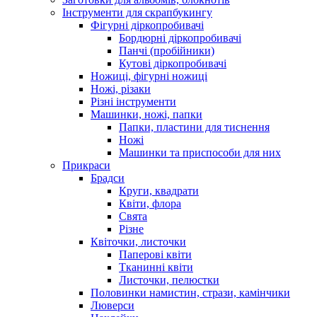
Інструменти для скрапбукингу
Фігурні діркопробивачі
Бордюрні діркопробивачі
Панчі (пробійники)
Кутові діркопробивачі
Ножиці, фігурні ножиці
Ножі, різаки
Різні інструменти
Машинки, ножі, папки
Папки, пластини для тиснення
Ножі
Машинки та приспособи для них
Прикраси
Брадси
Круги, квадрати
Квіти, флора
Свята
Різне
Квіточки, листочки
Паперові квіти
Тканинні квіти
Листочки, пелюстки
Половинки намистин, стрази, камінчики
Люверси