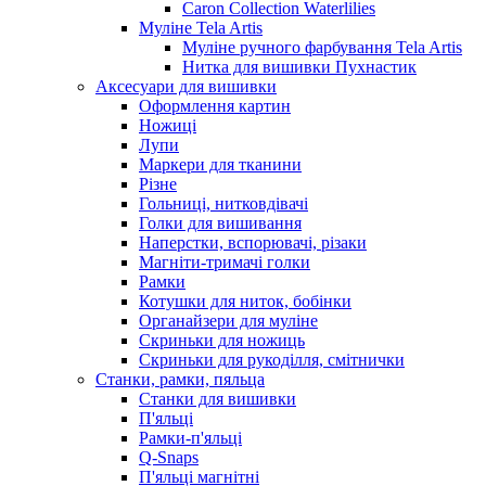
Caron Collection Waterlilies
Муліне Tela Artis
Муліне ручного фарбування Tela Artis
Нитка для вишивки Пухнастик
Аксесуари для вишивки
Оформлення картин
Ножиці
Лупи
Маркери для тканини
Різне
Гольниці, нитковдівачі
Голки для вишивання
Наперстки, вспорювачі, різаки
Магніти-тримачі голки
Рамки
Котушки для ниток, бобінки
Органайзери для муліне
Скриньки для ножиць
Скриньки для рукоділля, смітнички
Станки, рамки, пяльца
Станки для вишивки
П'яльці
Рамки-п'яльці
Q-Snaps
П'яльці магнітні