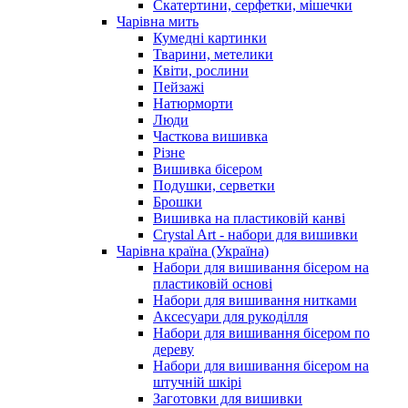
Скатертини, серфетки, мішечки
Чарiвна мить
Кумедні картинки
Тварини, метелики
Квіти, рослини
Пейзажі
Натюрморти
Люди
Часткова вишивка
Різне
Вишивка бісером
Подушки, серветки
Брошки
Вишивка на пластиковій канві
Crystal Art - набори для вишивки
Чарівна країна (Україна)
Набори для вишивання бісером на
пластиковій основі
Набори для вишивання нитками
Аксесуари для рукоділля
Набори для вишивання бісером по
дереву
Набори для вишивання бісером на
штучній шкірі
Заготовки для вишивки