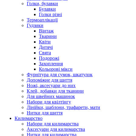
Голки, булавки
Булавки
Голки різні
Термоаплікації
Гудзики
Вінтаж
Тварини
Квіти
Дитячі
Свята
Подорожі
Захоплення
Кольорові мікси
Фурнітура для сумок, шкатулок
Допоміжне для шиття
Ножі, аксесуари до них
Клей, добавки для тканини
Для швейних машинок
Набори для квілтінгу
Лінійки, шаблони, трафарети, мати
Нитки для шиття
Килимарство
Набори для килимарства
Аксесуари для килимарства
Нитки для килимарства