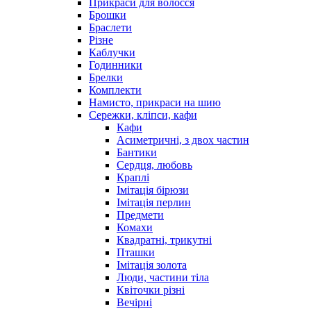
Прикраси для волосся
Брошки
Браслети
Різне
Каблучки
Годинники
Брелки
Комплекти
Намисто, прикраси на шию
Сережки, кліпси, кафи
Кафи
Асиметричні, з двох частин
Бантики
Сердця, любовь
Краплі
Імітація бірюзи
Імітація перлин
Предмети
Комахи
Квадратні, трикутні
Пташки
Імітація золота
Люди, частини тіла
Квіточки різні
Вечірні