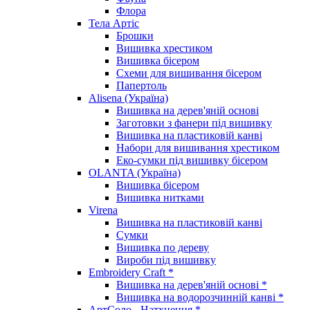
Флора
Тела Артіс
Брошки
Вишивка хрестиком
Вишивка бісером
Схеми для вишивання бісером
Папертоль
Alisena (Україна)
Вишивка на дерев'яній основі
Заготовки з фанери під вишивку
Вишивка на пластиковій канві
Набори для вишивання хрестиком
Еко-сумки під вишивку бісером
OLANTA (Україна)
Вишивка бісером
Вишивка нитками
Virena
Вишивка на пластиковій канві
Сумки
Вишивка по дереву
Вироби під вишивку
Embroidery Craft *
Вишивка на дерев'яній основі *
Вишивка на водорозчинній канві *
АртСоло - Натхнення *