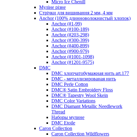
Micro Ice Chenill
Муліне різне
Стрічки для вишивання 2 мм, 4 мм
Anchor (100% длинноволокнистый хлопок)
Anchor (#1-99)
Anchor (#100-189)
Anchor (#203-298)
Anchor (#300-399)
Anchor (#400-899)
Anchor (#900-979)
Anchor (#1001-1098)
Anchor (#1201-9575)
DMC
DMC хлопчатобумажная нить art.177
DMC - металлизированая нить
DMC Perle Cotton
DMC® Satin Embroidery Floss
DMC® Tapestry Wool Skein
DMC Color Variations
DMC Diamant Metallic Needlework
Thread
Наборы мулине
DMC Etoile
Caron Collection
Caron Collection Wildflowers