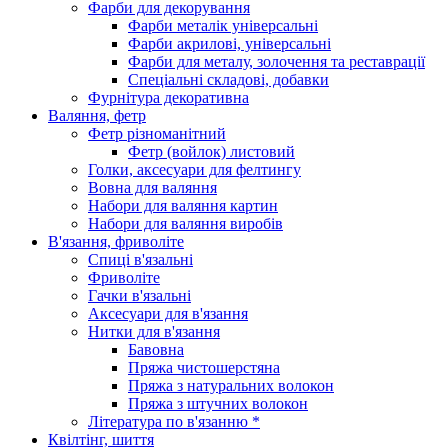
Фарби для декорування
Фарби металік універсальні
Фарби акрилові, універсальні
Фарби для металу, золочення та реставрації
Спеціальні складові, добавки
Фурнітура декоративна
Валяння, фетр
Фетр різноманітний
Фетр (войлок) листовий
Голки, аксесуари для фелтингу
Вовна для валяння
Набори для валяння картин
Набори для валяння виробів
В'язання, фриволіте
Спиці в'язальні
Фриволіте
Гачки в'язальні
Аксесуари для в'язання
Нитки для в'язання
Бавовна
Пряжа чистошерстяна
Пряжа з натуральних волокон
Пряжа з штучних волокон
Література по в'язанню *
Квілтінг, шиття