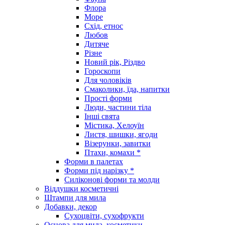
Флора
Море
Схід, етнос
Любов
Дитяче
Різне
Новий рік, Різдво
Гороскопи
Для чоловіків
Смаколики, їда, напитки
Прості форми
Люди, частини тіла
Інші свята
Містика, Хелоуїн
Листя, шишки, ягоди
Візерунки, завитки
Птахи, комахи *
Форми в палетах
Форми під нарізку *
Силіконові форми та молди
Віддушки косметичні
Штампи для мила
Добавки, декор
Сухоцвіти, сухофрукти
Основа для мила, косметики