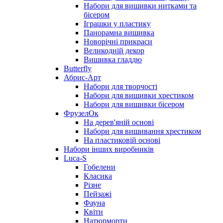
Набори для вишивки нитками та
бісером
Іграшки у пластику
Панорамна вишивка
Новорічні прикраси
Великодній декор
Вишивка гладдю
Butterfly
Абрис-Арт
Набори для творчості
Набори для вишивки хрестиком
Набори для вишивки бісером
ФрузелОк
На дерев'яній основі
Набори для вишивання хрестиком
На пластиковій основі
Набори інших виробників
Luca-S
Гобелени
Класика
Різне
Пейзажі
Фауна
Квіти
Натюрморти