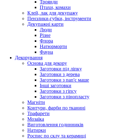
Троянди
Птахи, комахи
Клей, лак для декупажу
Пензлики-губки, інструменти
Декупажні карти
Люди
Різне
Флора
Натюрморти
Фауна
Декорування
Основа для декору
Заготовки під ліпку
Заготовки з дерева
Заготовки з пап'є маше
Інші заготовки
Заготовки з гіпсу
Заготовки з пінопласту
Магніти
Контури, фарби по тканині
Трафарети
Мозаїка
Виготовлення годинників
Натирки
Роспис по склу та керамиці