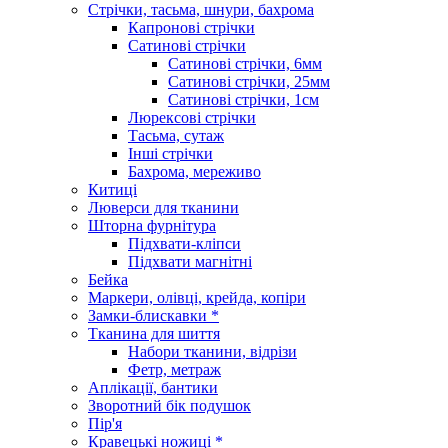
Стрічки, тасьма, шнури, бахрома
Капронові стрічки
Сатинові стрічки
Сатинові стрічки, 6мм
Сатинові стрічки, 25мм
Сатинові стрічки, 1см
Люрексові стрічки
Тасьма, сутаж
Інші стрічки
Бахрома, мереживо
Китиці
Люверси для тканини
Шторна фурнітура
Підхвати-кліпси
Підхвати магнітні
Бейка
Маркери, олівці, крейда, копіри
Замки-блискавки *
Тканина для шиття
Набори тканини, відрізи
Фетр, метраж
Аплікації, бантики
Зворотний бік подушок
Пір'я
Кравецькі ножиці *