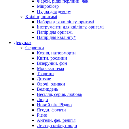
Фарби, рідкі перлини, лак
Мікробісер
Пудра для декору
Квілінг, оригамі
Набори для квілінгу, оригамі
Інструменти для квілінгу, оригамі
Папір для оригамі
Папір для квілінгу*
Декупаж
Серветки
Кухня, натюрморти
Квіти, рослини
Візерунки, фон
Морська тема
Тварини
Дитяче
Овочі, оливки
Великдень
Весілля, серця, любовь
Люди
Новий рік, Різдво
Ягоди, фрукти
Різне
Ангели, феї, релігія
Листя, гриби, плоди