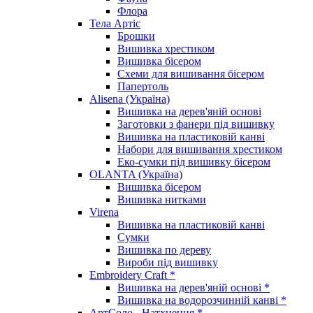
Флора
Тела Артіс
Брошки
Вишивка хрестиком
Вишивка бісером
Схеми для вишивання бісером
Папертоль
Alisena (Україна)
Вишивка на дерев'яній основі
Заготовки з фанери під вишивку
Вишивка на пластиковій канві
Набори для вишивання хрестиком
Еко-сумки під вишивку бісером
OLANTA (Україна)
Вишивка бісером
Вишивка нитками
Virena
Вишивка на пластиковій канві
Сумки
Вишивка по дереву
Вироби під вишивку
Embroidery Craft *
Вишивка на дерев'яній основі *
Вишивка на водорозчинній канві *
АртСоло - Натхнення *