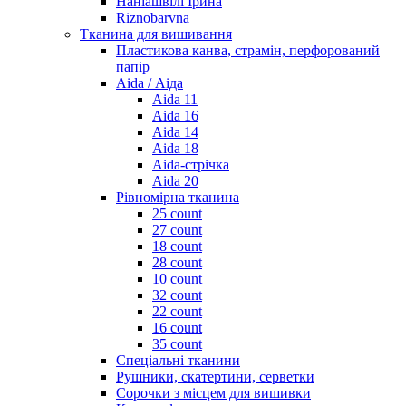
Наніашвілі Ірина
Riznobarvna
Тканина для вишивання
Пластикова канва, страмін, перфорований
папір
Aida / Аіда
Aida 11
Aida 16
Aida 14
Aida 18
Aida-стрічка
Aida 20
Рівномірна тканина
25 count
27 count
18 count
28 count
10 count
32 count
22 count
16 count
35 count
Спеціальні тканини
Рушники, скатертини, серветки
Сорочки з місцем для вишивки