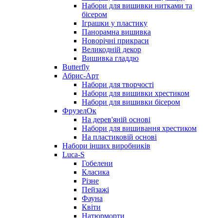
Набори для вишивки нитками та
бісером
Іграшки у пластику
Панорамна вишивка
Новорічні прикраси
Великодній декор
Вишивка гладдю
Butterfly
Абрис-Арт
Набори для творчості
Набори для вишивки хрестиком
Набори для вишивки бісером
ФрузелОк
На дерев'яній основі
Набори для вишивання хрестиком
На пластиковій основі
Набори інших виробників
Luca-S
Гобелени
Класика
Різне
Пейзажі
Фауна
Квіти
Натюрморти