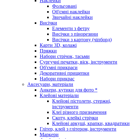
Наклейки
Фольговані
Об'ємні наклейки
Звичайні наклейки
Висічки
Елементи з фетру
Висічки з пінорезини
Висічки з картону (чіпборд)
Карти 3D, колажі
Пряжки
Набори стрічок, тасьми
Сургучні печатки, віск, інструменти
Об'ємні прикраси
Декоративні прищепки
Набори прикрас
Аксесуари, матеріали
Анкери, кутики для фото *
Клейові матеріали
Клейові пістолети, стержні,
інструменти
Клеї різного призначення
Скотч, клейкі стрічки
Клейові аркуші, крапки, квадратики
Глітер, клей з глітером, інструменти
Маркери