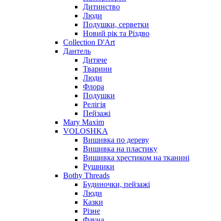
Дитинство
Люди
Подушки, серветки
Новий рік та Різдво
Collection D'Art
Дантель
Дитяче
Тварини
Люди
Флора
Подушки
Релігія
Пейзажі
Mary Maxim
VOLOSHKA
Вишивка по дереву
Вишивка на пластику
Вишивка хрестиком на тканині
Рушники
Bothy Threads
Будиночки, пейзажі
Люди
Казки
Різне
Фауна