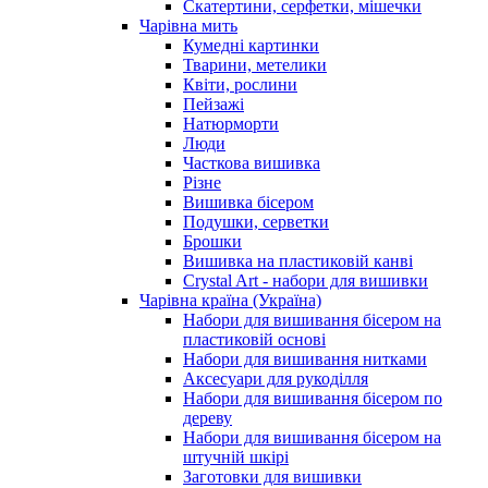
Скатертини, серфетки, мішечки
Чарiвна мить
Кумедні картинки
Тварини, метелики
Квіти, рослини
Пейзажі
Натюрморти
Люди
Часткова вишивка
Різне
Вишивка бісером
Подушки, серветки
Брошки
Вишивка на пластиковій канві
Crystal Art - набори для вишивки
Чарівна країна (Україна)
Набори для вишивання бісером на
пластиковій основі
Набори для вишивання нитками
Аксесуари для рукоділля
Набори для вишивання бісером по
дереву
Набори для вишивання бісером на
штучній шкірі
Заготовки для вишивки