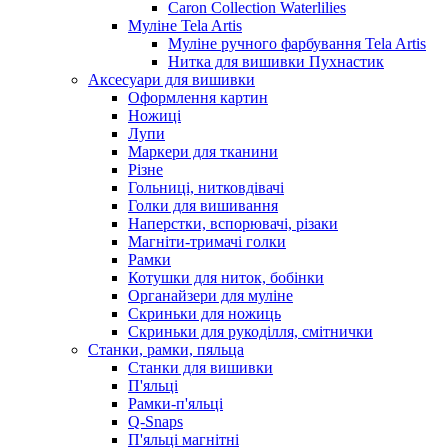
Caron Collection Waterlilies
Муліне Tela Artis
Муліне ручного фарбування Tela Artis
Нитка для вишивки Пухнастик
Аксесуари для вишивки
Оформлення картин
Ножиці
Лупи
Маркери для тканини
Різне
Гольниці, нитковдівачі
Голки для вишивання
Наперстки, вспорювачі, різаки
Магніти-тримачі голки
Рамки
Котушки для ниток, бобінки
Органайзери для муліне
Скриньки для ножиць
Скриньки для рукоділля, смітнички
Станки, рамки, пяльца
Станки для вишивки
П'яльці
Рамки-п'яльці
Q-Snaps
П'яльці магнітні