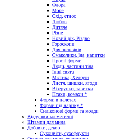
Флора
Море
Схід, етнос
Любов
Дитяче
Різне
Новий рік, Різдво
Гороскопи
Для чоловіків
Смаколики, їда, напитки
Прості форми
Люди, частини тіла
Інші свята
Містика, Хелоуїн
Листя, шишки, ягоди
Візерунки, завитки
Птахи, комахи *
Форми в палетах
Форми під нарізку *
Силіконові форми та молди
Віддушки косметичні
Штампи для мила
Добавки, декор
Сухоцвіти, сухофрукти
Основа для мила, косметики