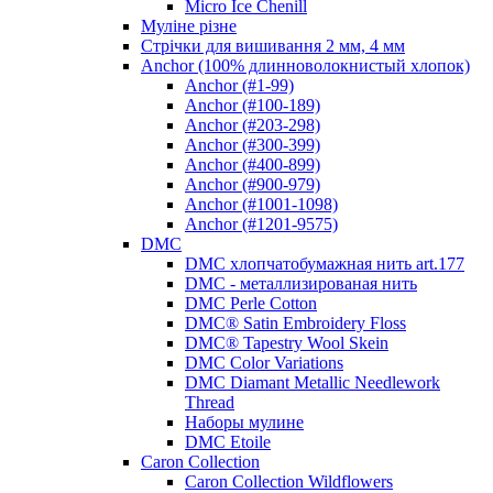
Micro Ice Chenill
Муліне різне
Стрічки для вишивання 2 мм, 4 мм
Anchor (100% длинноволокнистый хлопок)
Anchor (#1-99)
Anchor (#100-189)
Anchor (#203-298)
Anchor (#300-399)
Anchor (#400-899)
Anchor (#900-979)
Anchor (#1001-1098)
Anchor (#1201-9575)
DMC
DMC хлопчатобумажная нить art.177
DMC - металлизированая нить
DMC Perle Cotton
DMC® Satin Embroidery Floss
DMC® Tapestry Wool Skein
DMC Color Variations
DMC Diamant Metallic Needlework
Thread
Наборы мулине
DMC Etoile
Caron Collection
Caron Collection Wildflowers