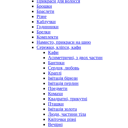
Прикраси для волосся
Брошки
Браслети
Різне
Каблучки
Годинники
Брелки
Комплекти
Намисто, прикраси на шию
Сережки, кліпси, кафи
Кафи
Асиметричні, з двох частин
Бантики
Сердця, любовь
Краплі
Імітація бірюзи
Імітація перлин
Предмети
Комахи
Квадратні, трикутні
Пташки
Імітація золота
Люди, частини тіла
Квіточки різні
Вечірні