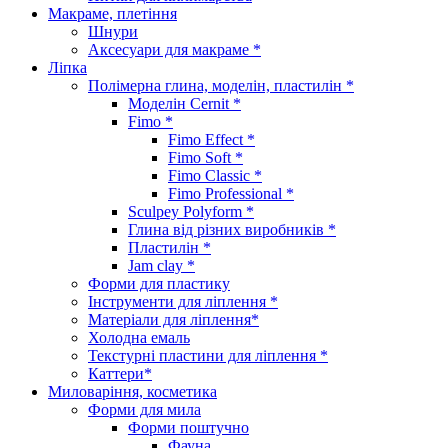
Макраме, плетіння
Шнури
Аксесуари для макраме *
Ліпка
Полімерна глина, моделін, пластилін *
Моделін Cernit *
Fimo *
Fimo Effect *
Fimo Soft *
Fimo Classic *
Fimo Professional *
Sculpey Polyform *
Глина від різних виробників *
Пластилін *
Jam clay *
Форми для пластику
Інструменти для ліплення *
Матеріали для ліплення*
Холодна емаль
Текстурні пластини для ліплення *
Каттери*
Миловаріння, косметика
Форми для мила
Форми поштучно
Фауна