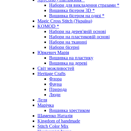
Набори для викладення стразами *
Вишивка бісером 3D *
Вишивка бісером на одязі *
Magic Cross Stitch (Україна)
KOMOD *
Набори на дерев'яній основі
Набори на пластиковій основі
Набори на тканині
Набори бісерні
Юркевич Марія
Вишивка на пластику
Вишивка на дереві
Світ можливостей
Heritage Crafts
Флора
Фауна
Природа
Люди
Леля
Марічка
Вишивка хрестиком
Шаменко Наталія
Kingdom of handmade
Stitch Color Mix