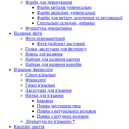
Фарби для декорування
Фарби металік універсальні
Фарби акрилові, універсальні
Фарби для металу, золочення та реставрації
Спеціальні складові, добавки
Фурнітура декоративна
Валяння, фетр
Фетр різноманітний
Фетр (войлок) листовий
Голки, аксесуари для фелтингу
Вовна для валяння
Набори для валяння картин
Набори для валяння виробів
В'язання, фриволіте
Спиці в'язальні
Фриволіте
Гачки в'язальні
Аксесуари для в'язання
Нитки для в'язання
Бавовна
Пряжа чистошерстяна
Пряжа з натуральних волокон
Пряжа з штучних волокон
Література по в'язанню *
Квілтінг, шиття