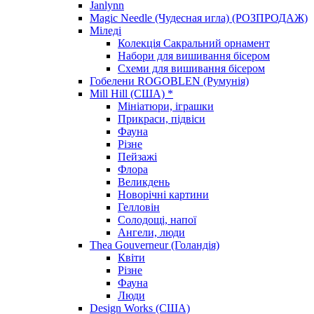
Janlynn
Magic Needle (Чудесная игла) (РОЗПРОДАЖ)
Міледі
Колекція Сакральний орнамент
Набори для вишивання бісером
Схеми для вишивання бісером
Гобелени ROGOBLEN (Румунія)
Mill Hill (США) *
Мініатюри, іграшки
Прикраси, підвіси
Фауна
Різне
Пейзажі
Флора
Великдень
Новорічні картини
Гелловін
Солодощі, напої
Ангели, люди
Thea Gouverneur (Голандія)
Квіти
Різне
Фауна
Люди
Design Works (США)