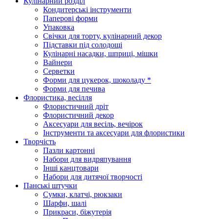
Кулінарний розділ
Кондитерські інструменти
Паперові форми
Упаковка
Свічки для торту, кулінарний декор
Підставки під солодощі
Кулінарні насадки, шприці, мішки
Вайнери
Серветки
Форми для цукерок, шоколаду *
Форми для печива
Флористика, весілля
Флористичний дріт
Флористичний декор
Аксесуари для весіль, вечірок
Інструменти та аксесуари для флористики
Творчість
Пазли картонні
Набори для видряпування
Інші канцтовари
Набори для дитячої творчості
Панські штучки
Сумки, клатчі, рюкзаки
Шарфи, шалі
Прикраси, біжутерія