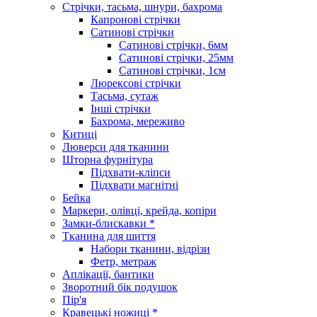
Стрічки, тасьма, шнури, бахрома
Капронові стрічки
Сатинові стрічки
Сатинові стрічки, 6мм
Сатинові стрічки, 25мм
Сатинові стрічки, 1см
Люрексові стрічки
Тасьма, сутаж
Інші стрічки
Бахрома, мереживо
Китиці
Люверси для тканини
Шторна фурнітура
Підхвати-кліпси
Підхвати магнітні
Бейка
Маркери, олівці, крейда, копіри
Замки-блискавки *
Тканина для шиття
Набори тканини, відрізи
Фетр, метраж
Аплікації, бантики
Зворотний бік подушок
Пір'я
Кравецькі ножиці *