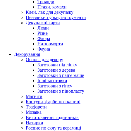
Троянди
Птахи, комахи
Клей, лак для декупажу
Пензлики-губки, інструменти
Декупажні карти
Люди
Різне
Флора
Натюрморти
Фауна
Декорування
Основа для декору
Заготовки під ліпку
Заготовки з дерева
Заготовки з пап'є маше
Інші заготовки
Заготовки з гіпсу
Заготовки з пінопласту
Магніти
Контури, фарби по тканині
Трафарети
Мозаїка
Виготовлення годинників
Натирки
Роспис по склу та керамиці