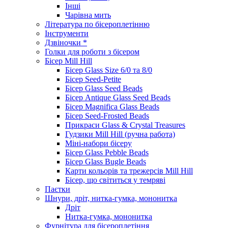
Інші
Чарівна мить
Література по бісероплетінню
Інструменти
Дзвіночки *
Голки для роботи з бісером
Бісер Mill Hill
Бісер Glass Size 6/0 та 8/0
Бісер Seed-Petite
Бісер Glass Seed Beads
Бісер Antique Glass Seed Beads
Бісер Magnifica Glass Beads
Бісер Seed-Frosted Beads
Прикраси Glass & Crystal Treasures
Гудзики Mill Hill (ручна работа)
Міні-набори бісеру
Бісер Glass Pebble Beads
Бісер Glass Bugle Beads
Карти кольорів та трежерсів Mill Hill
Бісер, що світиться у темряві
Паєтки
Шнури, дріт, нитка-гумка, мононитка
Дріт
Нитка-гумка, мононитка
Фурнітура для бісероплетіння