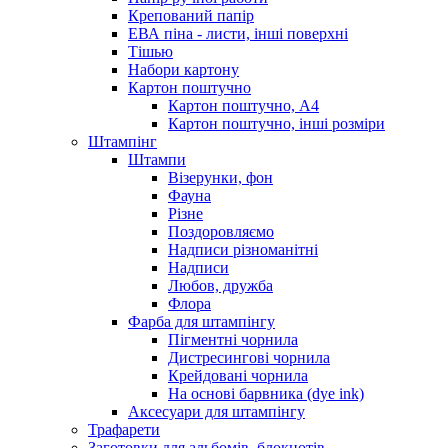
Крепований папір
ЕВА піна - листи, інші поверхні
Тішью
Набори картону
Картон поштучно
Картон поштучно, А4
Картон поштучно, інші розміри
Штампінг
Штампи
Візерунки, фон
Фауна
Різне
Поздоровляємо
Надписи різноманітні
Надписи
Любов, дружба
Флора
Фарба для штампінгу
Пігментні чорнила
Дистресингові чорнила
Крейдовані чорнила
На основі барвника (dye ink)
Аксесуари для штампінгу
Трафарети
Заготовки для альбомів, блокнотів