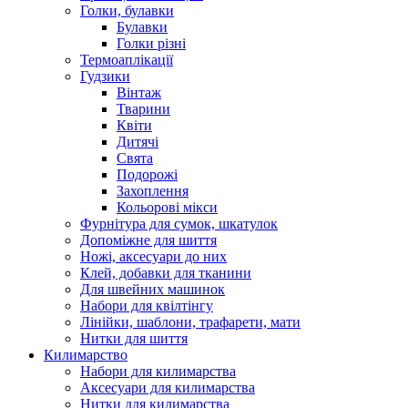
Голки, булавки
Булавки
Голки різні
Термоаплікації
Гудзики
Вінтаж
Тварини
Квіти
Дитячі
Свята
Подорожі
Захоплення
Кольорові мікси
Фурнітура для сумок, шкатулок
Допоміжне для шиття
Ножі, аксесуари до них
Клей, добавки для тканини
Для швейних машинок
Набори для квілтінгу
Лінійки, шаблони, трафарети, мати
Нитки для шиття
Килимарство
Набори для килимарства
Аксесуари для килимарства
Нитки для килимарства