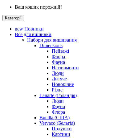
Ваш кошик порожній!
Категорії
new
Новинки
Все для вишивки
Набори для вишивання
Dimensions
Пейзажі
Флора
Фауна
Натюрморти
Люди
Дитяче
Новорічне
Різне
Lanarte (Голандія)
Люди
Фауна
Флора
Bucilla (США)
Vervaco (Бельгія)
Подушки
Картини