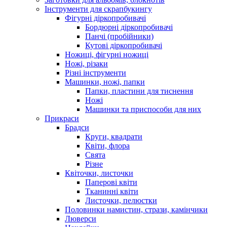
Інструменти для скрапбукингу
Фігурні діркопробивачі
Бордюрні діркопробивачі
Панчі (пробійники)
Кутові діркопробивачі
Ножиці, фігурні ножиці
Ножі, різаки
Різні інструменти
Машинки, ножі, папки
Папки, пластини для тиснення
Ножі
Машинки та приспособи для них
Прикраси
Брадси
Круги, квадрати
Квіти, флора
Свята
Різне
Квіточки, листочки
Паперові квіти
Тканинні квіти
Листочки, пелюстки
Половинки намистин, стрази, камінчики
Люверси