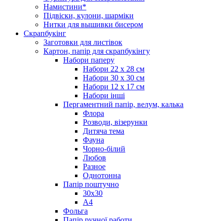
Намистини*
Підвіски, кулони, шарміки
Нитки для вышивки бисером
Скрапбукінг
Заготовки для листівок
Картон, папір для скрапбукінгу
Набори паперу
Набори 22 х 28 см
Набори 30 х 30 см
Набори 12 х 17 см
Набори інші
Пергаментний папір, велум, калька
Флора
Розводи, візерунки
Дитяча тема
Фауна
Чорно-білий
Любов
Разное
Однотонна
Папір поштучно
30х30
А4
Фольга
Папір ручної работи