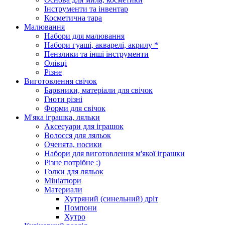
Інструменти та інвентар
Косметична тара
Малювання
Набори для малювання
Набори гуаші, акварелі, акрилу *
Пензлики та інші інструменти
Олівці
Різне
Виготовлення свічок
Барвники, матеріали для свічок
Гноти різні
Форми для свічок
М'яка іграшка, ляльки
Аксесуари для іграшок
Волосся для ляльок
Оченята, носики
Набори для виготовлення м'якої іграшки
Різне потрібне :)
Голки для ляльок
Мініатюри
Материали
Хутряний (синельний) дріт
Помпони
Хутро