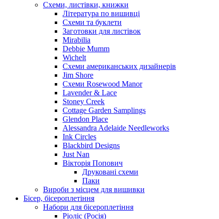
Схеми, листівки, книжки
Література по вишивці
Схеми та буклети
Заготовки для листівок
Mirabilia
Debbie Mumm
Wichelt
Схеми американських дизайнерів
Jim Shore
Cхеми Rosewood Manor
Lavender & Lace
Stoney Creek
Cottage Garden Samplings
Glendon Place
Alessandra Adelaide Needleworks
Ink Circles
Blackbird Designs
Just Nan
Вікторія Попович
Друковані схеми
Паки
Вироби з місцем для вишивки
Бісер, бісероплетіння
Набори для бісероплетіння
Ріоліс (Росія)