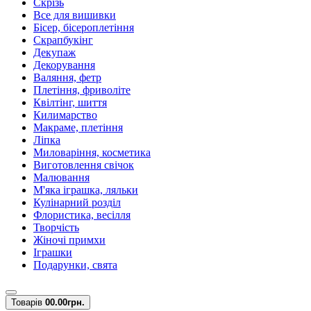
Скрізь
Все для вишивки
Бісер, бісероплетіння
Скрапбукінг
Декупаж
Декорування
Валяння, фетр
Плетіння, фриволіте
Квілтінг, шиття
Килимарство
Макраме, плетіння
Ліпка
Миловаріння, косметика
Виготовлення свічок
Малювання
М'яка іграшка, ляльки
Кулінарний розділ
Флористика, весілля
Творчість
Жіночі примхи
Іграшки
Подарунки, свята
Товарів
0
0.00грн.