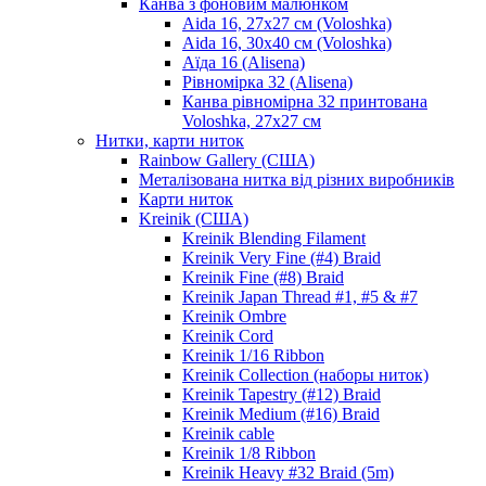
Канва з фоновим малюнком
Aida 16, 27х27 см (Voloshka)
Aida 16, 30х40 см (Voloshka)
Аїда 16 (Alisena)
Рівномірка 32 (Alisena)
Канва рівномірна 32 принтована
Voloshka, 27х27 см
Нитки, карти ниток
Rainbow Gallery (США)
Металізована нитка від різних виробників
Карти ниток
Kreinik (США)
Kreinik Blending Filament
Kreinik Very Fine (#4) Braid
Kreinik Fine (#8) Braid
Kreinik Japan Thread #1, #5 & #7
Kreinik Ombre
Kreinik Cord
Kreinik 1/16 Ribbon
Kreinik Collection (наборы ниток)
Kreinik Tapestry (#12) Braid
Kreinik Medium (#16) Braid
Kreinik cable
Kreinik 1/8 Ribbon
Kreinik Heavy #32 Braid (5m)