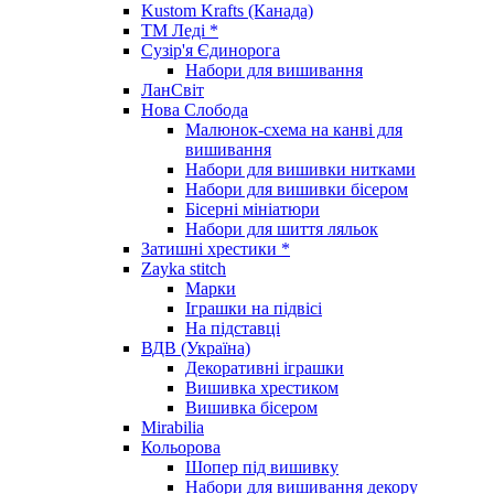
Kustom Krafts (Канада)
ТМ Леді *
Сузір'я Єдинорога
Набори для вишивання
ЛанСвіт
Нова Слобода
Малюнок-схема на канві для
вишивання
Набори для вишивки нитками
Набори для вишивки бісером
Бісерні мініатюри
Набори для шиття ляльок
Затишні хрестики *
Zayka stitch
Марки
Іграшки на підвісі
На підставці
ВДВ (Україна)
Декоративні іграшки
Вишивка хрестиком
Вишивка бісером
Mirabilia
Кольорова
Шопер під вишивку
Набори для вишивання декору