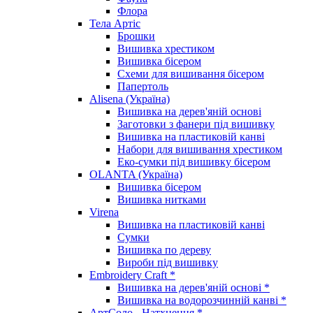
Флора
Тела Артіс
Брошки
Вишивка хрестиком
Вишивка бісером
Схеми для вишивання бісером
Папертоль
Alisena (Україна)
Вишивка на дерев'яній основі
Заготовки з фанери під вишивку
Вишивка на пластиковій канві
Набори для вишивання хрестиком
Еко-сумки під вишивку бісером
OLANTA (Україна)
Вишивка бісером
Вишивка нитками
Virena
Вишивка на пластиковій канві
Сумки
Вишивка по дереву
Вироби під вишивку
Embroidery Craft *
Вишивка на дерев'яній основі *
Вишивка на водорозчинній канві *
АртСоло - Натхнення *