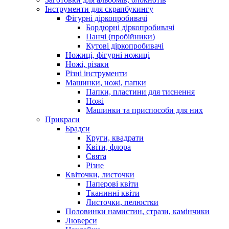
Інструменти для скрапбукингу
Фігурні діркопробивачі
Бордюрні діркопробивачі
Панчі (пробійники)
Кутові діркопробивачі
Ножиці, фігурні ножиці
Ножі, різаки
Різні інструменти
Машинки, ножі, папки
Папки, пластини для тиснення
Ножі
Машинки та приспособи для них
Прикраси
Брадси
Круги, квадрати
Квіти, флора
Свята
Різне
Квіточки, листочки
Паперові квіти
Тканинні квіти
Листочки, пелюстки
Половинки намистин, стрази, камінчики
Люверси