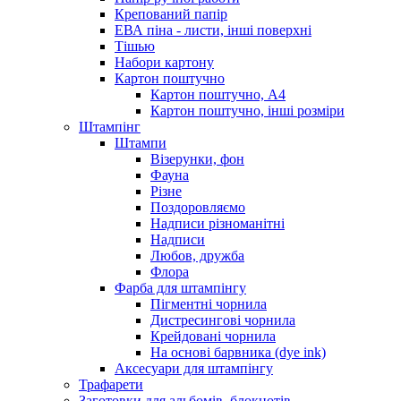
Крепований папір
ЕВА піна - листи, інші поверхні
Тішью
Набори картону
Картон поштучно
Картон поштучно, А4
Картон поштучно, інші розміри
Штампінг
Штампи
Візерунки, фон
Фауна
Різне
Поздоровляємо
Надписи різноманітні
Надписи
Любов, дружба
Флора
Фарба для штампінгу
Пігментні чорнила
Дистресингові чорнила
Крейдовані чорнила
На основі барвника (dye ink)
Аксесуари для штампінгу
Трафарети
Заготовки для альбомів, блокнотів