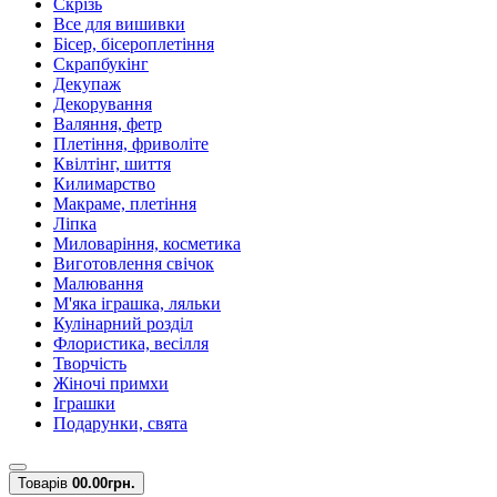
Скрізь
Все для вишивки
Бісер, бісероплетіння
Скрапбукінг
Декупаж
Декорування
Валяння, фетр
Плетіння, фриволіте
Квілтінг, шиття
Килимарство
Макраме, плетіння
Ліпка
Миловаріння, косметика
Виготовлення свічок
Малювання
М'яка іграшка, ляльки
Кулінарний розділ
Флористика, весілля
Творчість
Жіночі примхи
Іграшки
Подарунки, свята
Товарів
0
0.00грн.