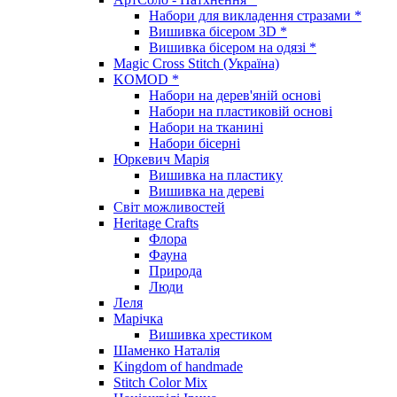
Набори для викладення стразами *
Вишивка бісером 3D *
Вишивка бісером на одязі *
Magic Cross Stitch (Україна)
KOMOD *
Набори на дерев'яній основі
Набори на пластиковій основі
Набори на тканині
Набори бісерні
Юркевич Марія
Вишивка на пластику
Вишивка на дереві
Світ можливостей
Heritage Crafts
Флора
Фауна
Природа
Люди
Леля
Марічка
Вишивка хрестиком
Шаменко Наталія
Kingdom of handmade
Stitch Color Mix