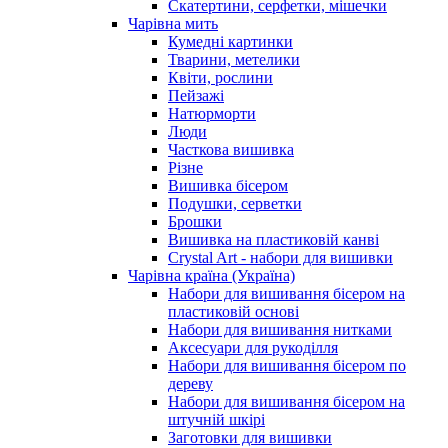
Скатертини, серфетки, мішечки
Чарiвна мить
Кумедні картинки
Тварини, метелики
Квіти, рослини
Пейзажі
Натюрморти
Люди
Часткова вишивка
Різне
Вишивка бісером
Подушки, серветки
Брошки
Вишивка на пластиковій канві
Crystal Art - набори для вишивки
Чарівна країна (Україна)
Набори для вишивання бісером на
пластиковій основі
Набори для вишивання нитками
Аксесуари для рукоділля
Набори для вишивання бісером по
дереву
Набори для вишивання бісером на
штучній шкірі
Заготовки для вишивки