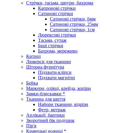
Стрічки, тасьма, шнури, бахрома
Капронові стрічки
Сатинові стрічки
Сатинові стрічки, 6мм
Сатинові стрічки, 25мм
Сатинові стрічки, 1см
Люрексові стрічки
Тасьма, сутаж
Інші стрічки
Бахрома, мереживо
Китиці
Люверси для тканини
Шторна фурнітура
Підхвати-кліпси
Підхвати магнітні
Бейка
Маркери, олівці, крейда, копіри
Замки-блискавки *
Тканина для шиття
Набори тканини, відрізи
Фетр, метраж
Аплікації, бантики
Зворотний бік подушок
Пір'я
Кравецькі ножиці *