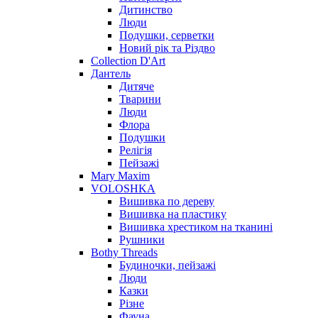
Дитинство
Люди
Подушки, серветки
Новий рік та Різдво
Collection D'Art
Дантель
Дитяче
Тварини
Люди
Флора
Подушки
Релігія
Пейзажі
Mary Maxim
VOLOSHKA
Вишивка по дереву
Вишивка на пластику
Вишивка хрестиком на тканині
Рушники
Bothy Threads
Будиночки, пейзажі
Люди
Казки
Різне
Фауна