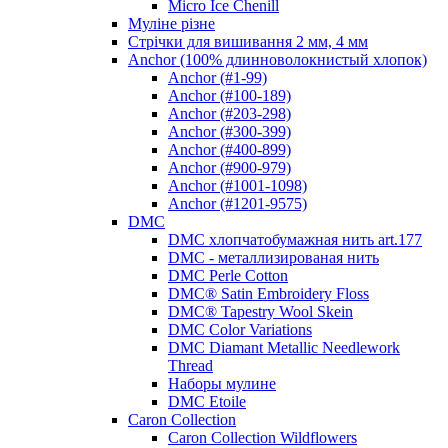
Micro Ice Chenill
Муліне різне
Стрічки для вишивання 2 мм, 4 мм
Anchor (100% длинноволокнистый хлопок)
Anchor (#1-99)
Anchor (#100-189)
Anchor (#203-298)
Anchor (#300-399)
Anchor (#400-899)
Anchor (#900-979)
Anchor (#1001-1098)
Anchor (#1201-9575)
DMC
DMC хлопчатобумажная нить art.177
DMC - металлизированая нить
DMC Perle Cotton
DMC® Satin Embroidery Floss
DMC® Tapestry Wool Skein
DMC Color Variations
DMC Diamant Metallic Needlework
Thread
Наборы мулине
DMC Etoile
Caron Collection
Caron Collection Wildflowers