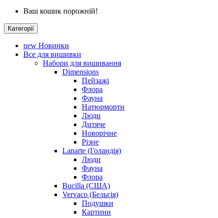
Ваш кошик порожній!
Категорії
new
Новинки
Все для вишивки
Набори для вишивання
Dimensions
Пейзажі
Флора
Фауна
Натюрморти
Люди
Дитяче
Новорічне
Різне
Lanarte (Голандія)
Люди
Фауна
Флора
Bucilla (США)
Vervaco (Бельгія)
Подушки
Картини