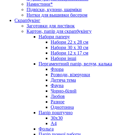
Намистини*
Підвіски, кулони, шарміки
Нитки для вышивки бисером
Скрапбукінг
Заготовки для листівок
Картон, папір для скрапбукінгу
Набори паперу
Набори 22 х 28 см
Набори 30 х 30 см
Набори 12 х 17 см
Набори інші
Пергаментний папір, велум, калька
Флора
Розводи, візерунки
Дитяча тема
Фауна
Чорно-білий
Любов
Разное
Однотонна
Папір поштучно
30х30
А4
Фольга
Папір ручної работи