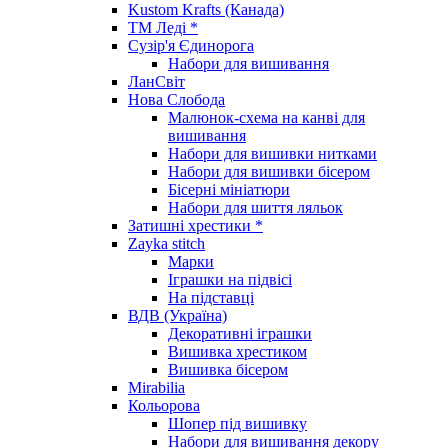
Kustom Krafts (Канада)
ТМ Леді *
Сузір'я Єдинорога
Набори для вишивання
ЛанСвіт
Нова Слобода
Малюнок-схема на канві для
вишивання
Набори для вишивки нитками
Набори для вишивки бісером
Бісерні мініатюри
Набори для шиття ляльок
Затишні хрестики *
Zayka stitch
Марки
Іграшки на підвісі
На підставці
ВДВ (Україна)
Декоративні іграшки
Вишивка хрестиком
Вишивка бісером
Mirabilia
Кольорова
Шопер під вишивку
Набори для вишивання декору