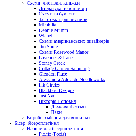
Схеми, листівки, книжки
Література по вишивці
Схеми та буклети
Заготовки для листівок
Mirabilia
Debbie Mumm
Wichelt
Схеми американських дизайнерів
Jim Shore
Cхеми Rosewood Manor
Lavender & Lace
Stoney Creek
Cottage Garden Samplings
Glendon Place
Alessandra Adelaide Needleworks
Ink Circles
Blackbird Designs
Just Nan
Вікторія Попович
Друковані схеми
Паки
Вироби з місцем для вишивки
Бісер, бісероплетіння
Набори для бісероплетіння
Ріоліс (Росія)