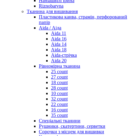
Наніашвілі Ірина
Riznobarvna
Тканина для вишивання
Пластикова канва, страмін, перфорований
папір
Aida / Аіда
Aida 11
Aida 16
Aida 14
Aida 18
Aida-стрічка
Aida 20
Рівномірна тканина
25 count
27 count
18 count
28 count
10 count
32 count
22 count
16 count
35 count
Спеціальні тканини
Рушники, скатертини, серветки
Сорочки з місцем для вишивки