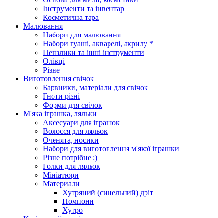
Інструменти та інвентар
Косметична тара
Малювання
Набори для малювання
Набори гуаші, акварелі, акрилу *
Пензлики та інші інструменти
Олівці
Різне
Виготовлення свічок
Барвники, матеріали для свічок
Гноти різні
Форми для свічок
М'яка іграшка, ляльки
Аксесуари для іграшок
Волосся для ляльок
Оченята, носики
Набори для виготовлення м'якої іграшки
Різне потрібне :)
Голки для ляльок
Мініатюри
Материали
Хутряний (синельний) дріт
Помпони
Хутро