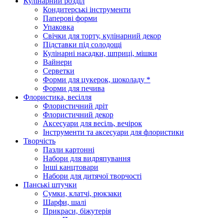
Кулінарний розділ
Кондитерські інструменти
Паперові форми
Упаковка
Свічки для торту, кулінарний декор
Підставки під солодощі
Кулінарні насадки, шприці, мішки
Вайнери
Серветки
Форми для цукерок, шоколаду *
Форми для печива
Флористика, весілля
Флористичний дріт
Флористичний декор
Аксесуари для весіль, вечірок
Інструменти та аксесуари для флористики
Творчість
Пазли картонні
Набори для видряпування
Інші канцтовари
Набори для дитячої творчості
Панські штучки
Сумки, клатчі, рюкзаки
Шарфи, шалі
Прикраси, біжутерія