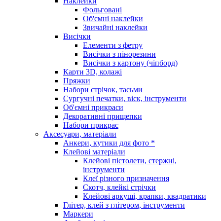
Наклейки
Фольговані
Об'ємні наклейки
Звичайні наклейки
Висічки
Елементи з фетру
Висічки з пінорезини
Висічки з картону (чіпборд)
Карти 3D, колажі
Пряжки
Набори стрічок, тасьми
Сургучні печатки, віск, інструменти
Об'ємні прикраси
Декоративні прищепки
Набори прикрас
Аксесуари, матеріали
Анкери, кутики для фото *
Клейові матеріали
Клейові пістолети, стержні,
інструменти
Клеї різного призначення
Скотч, клейкі стрічки
Клейові аркуші, крапки, квадратики
Глітер, клей з глітером, інструменти
Маркери