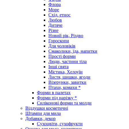
Флора
Море
Схід, етнос
Любов
Дитяче
Різне
Новий рік, Різдво
Гороскопи
Для чоловіків
Смаколики, їда, напитки
Прості форми
Люди, частини тіла
Інші свята
Містика, Хелоуїн
Листя, шишки, ягоди
Візерунки, завитки
Птахи, комахи *
Форми в палетах
Форми під нарізку *
Силіконові форми та молди
Віддушки косметичні
Штампи для мила
Добавки, декор
Сухоцвіти, сухофрукти
Основа для мила, косметики