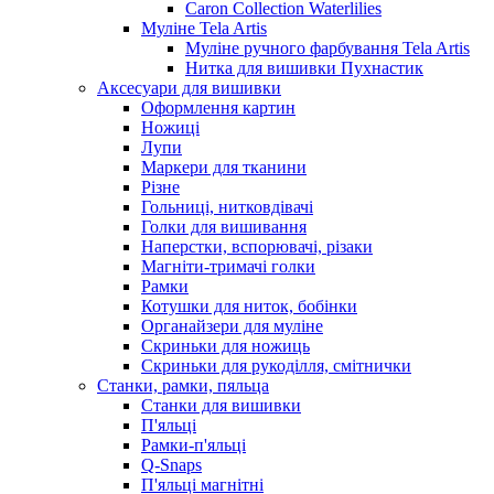
Caron Collection Waterlilies
Муліне Tela Artis
Муліне ручного фарбування Tela Artis
Нитка для вишивки Пухнастик
Аксесуари для вишивки
Оформлення картин
Ножиці
Лупи
Маркери для тканини
Різне
Гольниці, нитковдівачі
Голки для вишивання
Наперстки, вспорювачі, різаки
Магніти-тримачі голки
Рамки
Котушки для ниток, бобінки
Органайзери для муліне
Скриньки для ножиць
Скриньки для рукоділля, смітнички
Станки, рамки, пяльца
Станки для вишивки
П'яльці
Рамки-п'яльці
Q-Snaps
П'яльці магнітні