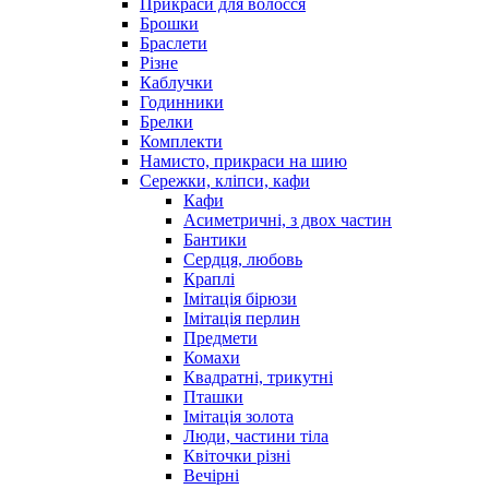
Прикраси для волосся
Брошки
Браслети
Різне
Каблучки
Годинники
Брелки
Комплекти
Намисто, прикраси на шию
Сережки, кліпси, кафи
Кафи
Асиметричні, з двох частин
Бантики
Сердця, любовь
Краплі
Імітація бірюзи
Імітація перлин
Предмети
Комахи
Квадратні, трикутні
Пташки
Імітація золота
Люди, частини тіла
Квіточки різні
Вечірні