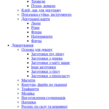
Троянди
Птахи, комахи
Клей, лак для декупажу
Пензлики-губки, інструменти
Декупажні карти
Люди
Різне
Флора
Натюрморти
Фауна
Декорування
Основа для декору
Заготовки під ліпку
Заготовки з дерева
Заготовки з пап'є маше
Інші заготовки
Заготовки з гіпсу
Заготовки з пінопласту
Магніти
Контури, фарби по тканині
Трафарети
Мозаїка
Виготовлення годинників
Натирки
Роспис по склу та керамиці