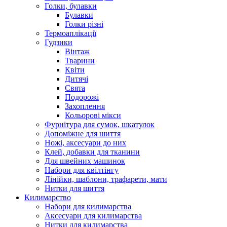
Голки, булавки
Булавки
Голки різні
Термоаплікації
Гудзики
Вінтаж
Тварини
Квіти
Дитячі
Свята
Подорожі
Захоплення
Кольорові мікси
Фурнітура для сумок, шкатулок
Допоміжне для шиття
Ножі, аксесуари до них
Клей, добавки для тканини
Для швейних машинок
Набори для квілтінгу
Лінійки, шаблони, трафарети, мати
Нитки для шиття
Килимарство
Набори для килимарства
Аксесуари для килимарства
Нитки для килимарства