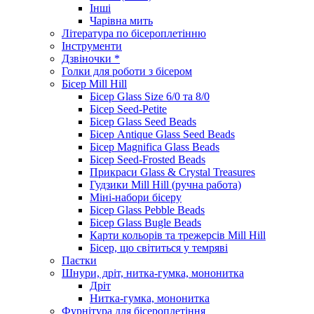
Інші
Чарівна мить
Література по бісероплетінню
Інструменти
Дзвіночки *
Голки для роботи з бісером
Бісер Mill Hill
Бісер Glass Size 6/0 та 8/0
Бісер Seed-Petite
Бісер Glass Seed Beads
Бісер Antique Glass Seed Beads
Бісер Magnifica Glass Beads
Бісер Seed-Frosted Beads
Прикраси Glass & Crystal Treasures
Гудзики Mill Hill (ручна работа)
Міні-набори бісеру
Бісер Glass Pebble Beads
Бісер Glass Bugle Beads
Карти кольорів та трежерсів Mill Hill
Бісер, що світиться у темряві
Паєтки
Шнури, дріт, нитка-гумка, мононитка
Дріт
Нитка-гумка, мононитка
Фурнітура для бісероплетіння