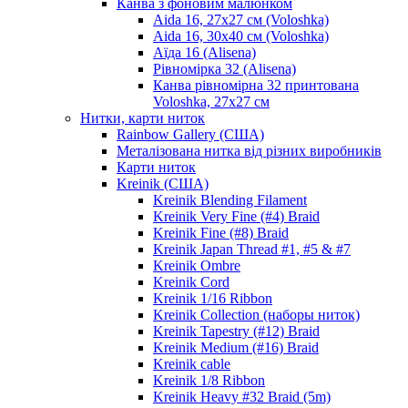
Канва з фоновим малюнком
Aida 16, 27х27 см (Voloshka)
Aida 16, 30х40 см (Voloshka)
Аїда 16 (Alisena)
Рівномірка 32 (Alisena)
Канва рівномірна 32 принтована
Voloshka, 27х27 см
Нитки, карти ниток
Rainbow Gallery (США)
Металізована нитка від різних виробників
Карти ниток
Kreinik (США)
Kreinik Blending Filament
Kreinik Very Fine (#4) Braid
Kreinik Fine (#8) Braid
Kreinik Japan Thread #1, #5 & #7
Kreinik Ombre
Kreinik Cord
Kreinik 1/16 Ribbon
Kreinik Collection (наборы ниток)
Kreinik Tapestry (#12) Braid
Kreinik Medium (#16) Braid
Kreinik cable
Kreinik 1/8 Ribbon
Kreinik Heavy #32 Braid (5m)