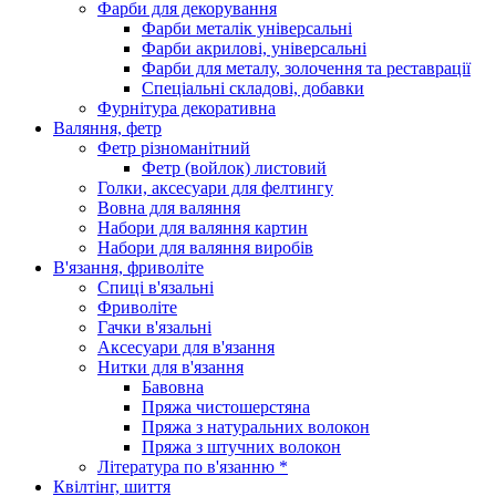
Фарби для декорування
Фарби металік універсальні
Фарби акрилові, універсальні
Фарби для металу, золочення та реставрації
Спеціальні складові, добавки
Фурнітура декоративна
Валяння, фетр
Фетр різноманітний
Фетр (войлок) листовий
Голки, аксесуари для фелтингу
Вовна для валяння
Набори для валяння картин
Набори для валяння виробів
В'язання, фриволіте
Спиці в'язальні
Фриволіте
Гачки в'язальні
Аксесуари для в'язання
Нитки для в'язання
Бавовна
Пряжа чистошерстяна
Пряжа з натуральних волокон
Пряжа з штучних волокон
Література по в'язанню *
Квілтінг, шиття