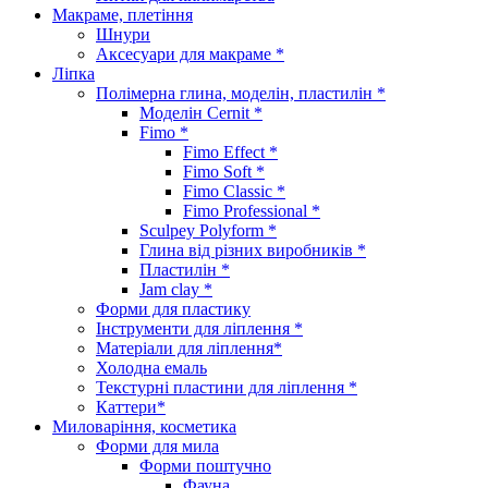
Макраме, плетіння
Шнури
Аксесуари для макраме *
Ліпка
Полімерна глина, моделін, пластилін *
Моделін Cernit *
Fimo *
Fimo Effect *
Fimo Soft *
Fimo Classic *
Fimo Professional *
Sculpey Polyform *
Глина від різних виробників *
Пластилін *
Jam clay *
Форми для пластику
Інструменти для ліплення *
Матеріали для ліплення*
Холодна емаль
Текстурні пластини для ліплення *
Каттери*
Миловаріння, косметика
Форми для мила
Форми поштучно
Фауна