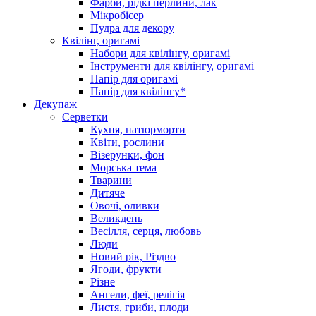
Фарби, рідкі перлини, лак
Мікробісер
Пудра для декору
Квілінг, оригамі
Набори для квілінгу, оригамі
Інструменти для квілінгу, оригамі
Папір для оригамі
Папір для квілінгу*
Декупаж
Серветки
Кухня, натюрморти
Квіти, рослини
Візерунки, фон
Морська тема
Тварини
Дитяче
Овочі, оливки
Великдень
Весілля, серця, любовь
Люди
Новий рік, Різдво
Ягоди, фрукти
Різне
Ангели, феї, релігія
Листя, гриби, плоди