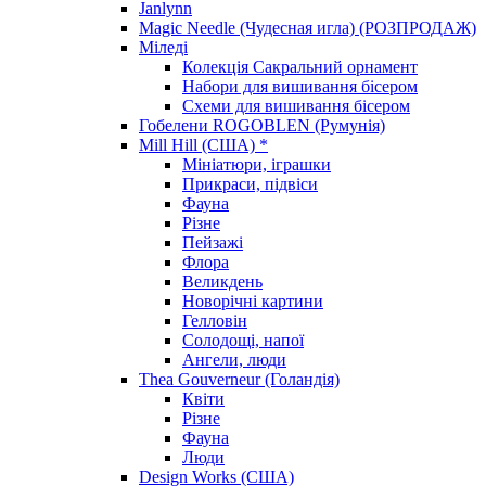
Janlynn
Magic Needle (Чудесная игла) (РОЗПРОДАЖ)
Міледі
Колекція Сакральний орнамент
Набори для вишивання бісером
Схеми для вишивання бісером
Гобелени ROGOBLEN (Румунія)
Mill Hill (США) *
Мініатюри, іграшки
Прикраси, підвіси
Фауна
Різне
Пейзажі
Флора
Великдень
Новорічні картини
Гелловін
Солодощі, напої
Ангели, люди
Thea Gouverneur (Голандія)
Квіти
Різне
Фауна
Люди
Design Works (США)