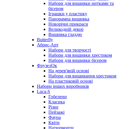
Набори для вишивки нитками та
бісером
Іграшки у пластику
Панорамна вишивка
Новорічні прикраси
Великодній декор
Вишивка гладдю
Butterfly
Абрис-Арт
Набори для творчості
Набори для вишивки хрестиком
Набори для вишивки бісером
ФрузелОк
На дерев'яній основі
Набори для вишивання хрестиком
На пластиковій основі
Набори інших виробників
Luca-S
Гобелени
Класика
Різне
Пейзажі
Фауна
Квіти
Натюрморти