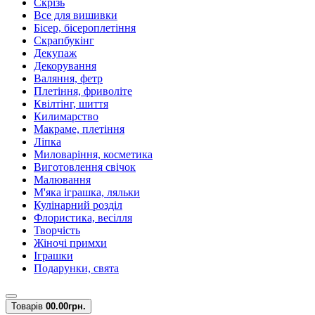
Скрізь
Все для вишивки
Бісер, бісероплетіння
Скрапбукінг
Декупаж
Декорування
Валяння, фетр
Плетіння, фриволіте
Квілтінг, шиття
Килимарство
Макраме, плетіння
Ліпка
Миловаріння, косметика
Виготовлення свічок
Малювання
М'яка іграшка, ляльки
Кулінарний розділ
Флористика, весілля
Творчість
Жіночі примхи
Іграшки
Подарунки, свята
Товарів
0
0.00грн.