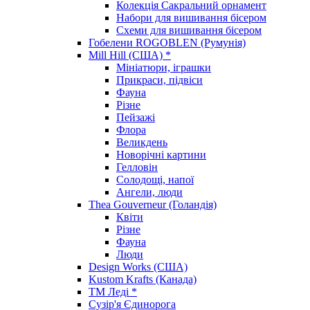
Колекція Сакральний орнамент
Набори для вишивання бісером
Схеми для вишивання бісером
Гобелени ROGOBLEN (Румунія)
Mill Hill (США) *
Мініатюри, іграшки
Прикраси, підвіси
Фауна
Різне
Пейзажі
Флора
Великдень
Новорічні картини
Гелловін
Солодощі, напої
Ангели, люди
Thea Gouverneur (Голандія)
Квіти
Різне
Фауна
Люди
Design Works (США)
Kustom Krafts (Канада)
ТМ Леді *
Сузір'я Єдинорога