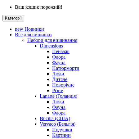
Ваш кошик порожній!
Категорії
new
Новинки
Все для вишивки
Набори для вишивання
Dimensions
Пейзажі
Флора
Фауна
Натюрморти
Люди
Дитяче
Новорічне
Різне
Lanarte (Голандія)
Люди
Фауна
Флора
Bucilla (США)
Vervaco (Бельгія)
Подушки
Картини