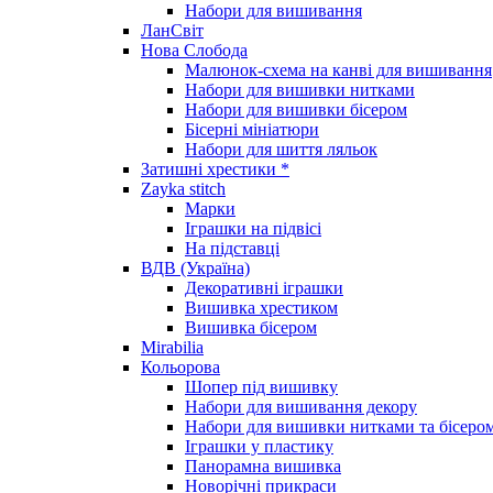
Набори для вишивання
ЛанСвіт
Нова Слобода
Малюнок-схема на канві для вишивання
Набори для вишивки нитками
Набори для вишивки бісером
Бісерні мініатюри
Набори для шиття ляльок
Затишні хрестики *
Zayka stitch
Марки
Іграшки на підвісі
На підставці
ВДВ (Україна)
Декоративні іграшки
Вишивка хрестиком
Вишивка бісером
Mirabilia
Кольорова
Шопер під вишивку
Набори для вишивання декору
Набори для вишивки нитками та бісеро
Іграшки у пластику
Панорамна вишивка
Новорічні прикраси