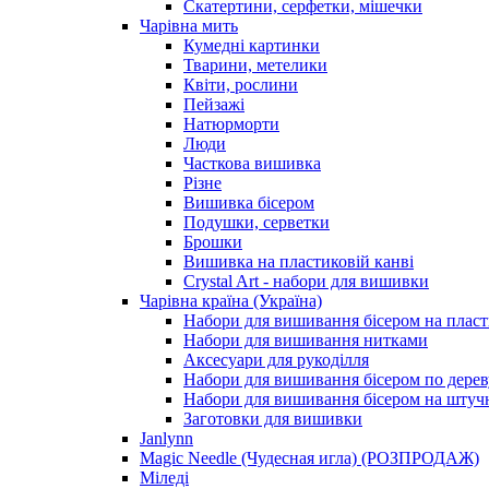
Скатертини, серфетки, мішечки
Чарiвна мить
Кумедні картинки
Тварини, метелики
Квіти, рослини
Пейзажі
Натюрморти
Люди
Часткова вишивка
Різне
Вишивка бісером
Подушки, серветки
Брошки
Вишивка на пластиковій канві
Crystal Art - набори для вишивки
Чарівна країна (Україна)
Набори для вишивання бісером на пласт
Набори для вишивання нитками
Аксесуари для рукоділля
Набори для вишивання бісером по дерев
Набори для вишивання бісером на штучн
Заготовки для вишивки
Janlynn
Magic Needle (Чудесная игла) (РОЗПРОДАЖ)
Міледі