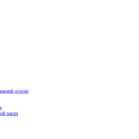
иковій основі
у
ій шкірі